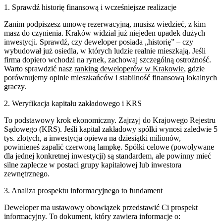
1. Sprawdź historię finansową i wcześniejsze realizacje
Zanim podpiszesz umowę rezerwacyjną, musisz wiedzieć, z kim
masz do czynienia. Kraków widział już niejeden upadek dużych
inwestycji. Sprawdź, czy deweloper posiada „historię” – czy
wybudował już osiedla, w których ludzie realnie mieszkają. Jeśli
firma dopiero wchodzi na rynek, zachowaj szczególną ostrożność.
Warto sprawdzić nasz
ranking deweloperów w Krakowie
, gdzie
porównujemy opinie mieszkańców i stabilność finansową lokalnych
graczy.
2. Weryfikacja kapitału zakładowego i KRS
To podstawowy krok ekonomiczny. Zajrzyj do Krajowego Rejestru
Sądowego (KRS). Jeśli kapitał zakładowy spółki wynosi zaledwie 5
tys. złotych, a inwestycja opiewa na dziesiątki milionów,
powinieneś zapalić czerwoną lampkę. Spółki celowe (powoływane
dla jednej konkretnej inwestycji) są standardem, ale powinny mieć
silne zaplecze w postaci grupy kapitałowej lub inwestora
zewnętrznego.
3. Analiza prospektu informacyjnego to fundament
Deweloper ma ustawowy obowiązek przedstawić Ci prospekt
informacyjny. To dokument, który zawiera informacje o: