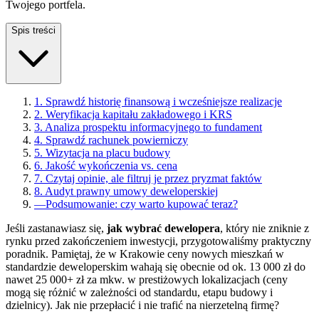
Twojego portfela.
Spis treści
1. Sprawdź historię finansową i wcześniejsze realizacje
2. Weryfikacja kapitału zakładowego i KRS
3. Analiza prospektu informacyjnego to fundament
4. Sprawdź rachunek powierniczy
5. Wizytacja na placu budowy
6. Jakość wykończenia vs. cena
7. Czytaj opinie, ale filtruj je przez pryzmat faktów
8. Audyt prawny umowy deweloperskiej
—
Podsumowanie: czy warto kupować teraz?
Jeśli zastanawiasz się,
jak wybrać dewelopera
, który nie zniknie z
rynku przed zakończeniem inwestycji, przygotowaliśmy praktyczny
poradnik. Pamiętaj, że w Krakowie ceny nowych mieszkań w
standardzie deweloperskim wahają się obecnie od ok. 13 000 zł do
nawet 25 000+ zł za mkw. w prestiżowych lokalizacjach (ceny
mogą się różnić w zależności od standardu, etapu budowy i
dzielnicy). Jak nie przepłacić i nie trafić na nierzetelną firmę?