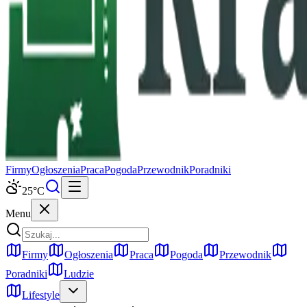
Firmy
Ogłoszenia
Praca
Pogoda
Przewodnik
Poradniki
25
°C
Menu
Firmy
Ogłoszenia
Praca
Pogoda
Przewodnik
Poradniki
Ludzie
Lifestyle