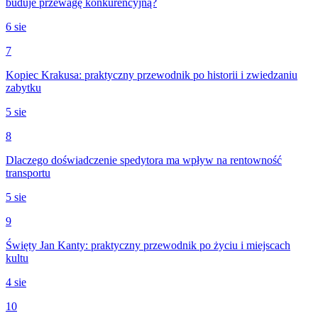
buduje przewagę konkurencyjną?
6 sie
7
Kopiec Krakusa: praktyczny przewodnik po historii i zwiedzaniu
zabytku
5 sie
8
Dlaczego doświadczenie spedytora ma wpływ na rentowność
transportu
5 sie
9
Święty Jan Kanty: praktyczny przewodnik po życiu i miejscach
kultu
4 sie
10