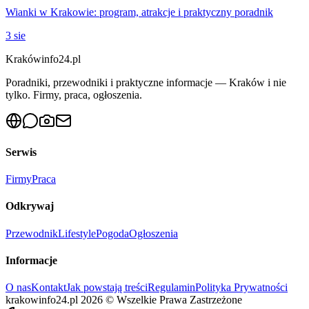
Wianki w Krakowie: program, atrakcje i praktyczny poradnik
3 sie
Krakówinfo24.pl
Poradniki, przewodniki i praktyczne informacje — Kraków i nie
tylko. Firmy, praca, ogłoszenia.
Serwis
Firmy
Praca
Odkrywaj
Przewodnik
Lifestyle
Pogoda
Ogłoszenia
Informacje
O nas
Kontakt
Jak powstają treści
Regulamin
Polityka Prywatności
krakowinfo24.pl
2026
©
Wszelkie Prawa Zastrzeżone