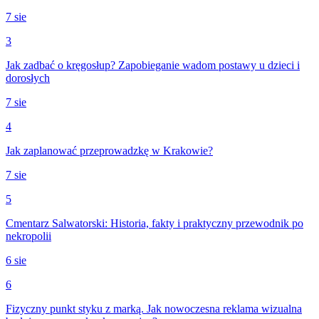
7 sie
3
Jak zadbać o kręgosłup? Zapobieganie wadom postawy u dzieci i
dorosłych
7 sie
4
Jak zaplanować przeprowadzkę w Krakowie?
7 sie
5
Cmentarz Salwatorski: Historia, fakty i praktyczny przewodnik po
nekropolii
6 sie
6
Fizyczny punkt styku z marką. Jak nowoczesna reklama wizualna