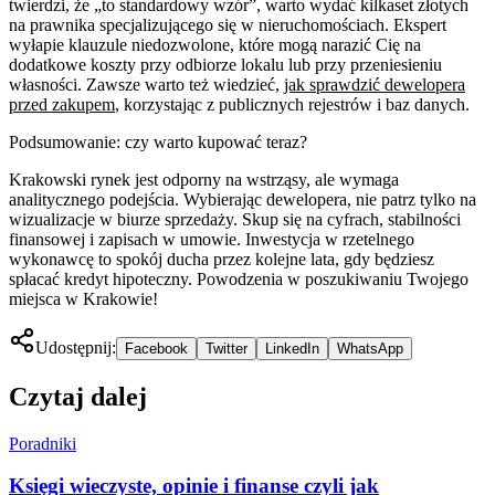
twierdzi, że „to standardowy wzór”, warto wydać kilkaset złotych
na prawnika specjalizującego się w nieruchomościach. Ekspert
wyłapie klauzule niedozwolone, które mogą narazić Cię na
dodatkowe koszty przy odbiorze lokalu lub przy przeniesieniu
własności. Zawsze warto też wiedzieć,
jak sprawdzić dewelopera
przed zakupem
, korzystając z publicznych rejestrów i baz danych.
Podsumowanie: czy warto kupować teraz?
Krakowski rynek jest odporny na wstrząsy, ale wymaga
analitycznego podejścia. Wybierając dewelopera, nie patrz tylko na
wizualizacje w biurze sprzedaży. Skup się na cyfrach, stabilności
finansowej i zapisach w umowie. Inwestycja w rzetelnego
wykonawcę to spokój ducha przez kolejne lata, gdy będziesz
spłacać kredyt hipoteczny. Powodzenia w poszukiwaniu Twojego
miejsca w Krakowie!
Udostępnij:
Facebook
Twitter
LinkedIn
WhatsApp
Czytaj dalej
Poradniki
Księgi wieczyste, opinie i finanse czyli jak