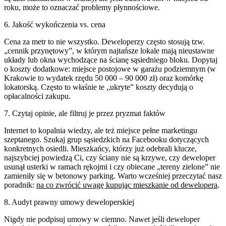
roku, może to oznaczać problemy płynnościowe.
6. Jakość wykończenia vs. cena
Cena za metr to nie wszystko. Deweloperzy często stosują tzw.
„cennik przynętowy”, w którym najtańsze lokale mają nieustawne
układy lub okna wychodzące na ścianę sąsiedniego bloku. Dopytaj
o koszty dodatkowe: miejsce postojowe w garażu podziemnym (w
Krakowie to wydatek rzędu 50 000 – 90 000 zł) oraz komórkę
lokatorską. Często to właśnie te „ukryte” koszty decydują o
opłacalności zakupu.
7. Czytaj opinie, ale filtruj je przez pryzmat faktów
Internet to kopalnia wiedzy, ale też miejsce pełne marketingu
szeptanego. Szukaj grup sąsiedzkich na Facebooku dotyczących
konkretnych osiedli. Mieszkańcy, którzy już odebrali klucze,
najszybciej powiedzą Ci, czy ściany nie są krzywe, czy deweloper
usunął usterki w ramach rękojmi i czy obiecane „tereny zielone” nie
zamieniły się w betonowy parking. Warto wcześniej przeczytać nasz
poradnik:
na co zwrócić uwagę kupując mieszkanie od dewelopera
.
8. Audyt prawny umowy deweloperskiej
Nigdy nie podpisuj umowy w ciemno. Nawet jeśli deweloper