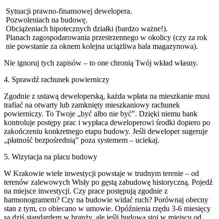
Sytuacji prawno-finansowej dewelopera.
Pozwoleniach na budowę.
Obciążeniach hipotecznych działki (bardzo ważne!).
Planach zagospodarowania przestrzennego w okolicy (czy za rok
nie powstanie za oknem kolejna uciążliwa hala magazynowa).
Nie ignoruj tych zapisów – to one chronią Twój wkład własny.
4. Sprawdź rachunek powierniczy
Zgodnie z ustawą deweloperską, każda wpłata na mieszkanie musi
trafiać na otwarty lub zamknięty mieszkaniowy rachunek
powierniczy. To Twoje „być albo nie być”. Dzięki niemu bank
kontroluje postępy prac i wypłaca deweloperowi środki dopiero po
zakończeniu konkretnego etapu budowy. Jeśli deweloper sugeruje
„płatność bezpośrednią” poza systemem – uciekaj.
5. Wizytacja na placu budowy
W Krakowie wiele inwestycji powstaje w trudnym terenie – od
terenów zalewowych Wisły po gęstą zabudowę historyczną. Pojedź
na miejsce inwestycji. Czy prace postępują zgodnie z
harmonogramem? Czy na budowie widać ruch? Porównaj obecny
stan z tym, co obiecano w umowie. Opóźnienia rzędu 3-6 miesięcy
są dziś standardem w branży, ale jeśli budowa stoi w miejscu od