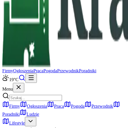
Firmy
Ogłoszenia
Praca
Pogoda
Przewodnik
Poradniki
19
°C
Menu
Firmy
Ogłoszenia
Praca
Pogoda
Przewodnik
Poradniki
Ludzie
Lifestyle