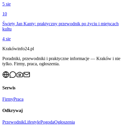
5 sie
10
Święty Jan Kanty: praktyczny przewodnik po życiu i miejscach
kultu
4 sie
Krakówinfo24.pl
Poradniki, przewodniki i praktyczne informacje — Kraków i nie
tylko. Firmy, praca, ogłoszenia.
Serwis
Firmy
Praca
Odkrywaj
Przewodnik
Lifestyle
Pogoda
Ogłoszenia