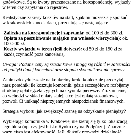
gotówkowe. Są to kwoty przeznaczane na korespondencję, wyjazdy
w teren czy zapytania do rejestrów.
Realistyczne zakresy kosztów na start, z jakimi możesz się spotkać
w krakowskich kancelariach, prezentują się następująco:
Zaliczka na korespondencję i zapytania:
od 100 zł do 300 zł.
Opłata za poszukiwanie majątku (na wniosek wierzyciela):
ok.
100-200 zł.
Koszty wyjazdu w teren (jeśli dotyczy):
od 50 zł do 150 zł za
każdą czynność poza kancelarią.
Uwaga: Podane ceny są szacunkowe i mogą się różnić w zależności
od polityki danej kancelarii oraz stopnia skomplikowania sprawy.
Zanim zdecydujesz się na konkretny krok, koniecznie przeczytaj
nasz poradnik:
ile kosztuje komornik
, gdzie szczegółowo rozbijamy
strukturę opłat egzekucyjnych na czynniki pierwsze. Zrozumienie,
co wchodzi w skład opłaty stałej, a co jest opłatą stosunkową,
pozwoli Ci uniknąć nieprzyjemnych niespodzianek finansowych.
Strategia wyboru: jak zwiększyć szansę na odzyskanie pieniędzy?
Wybierając komornika w Krakowie, nie kieruj się tylko lokalizacją
jego biura (np. czy jest blisko Rynku czy na Podgórzu). Znacznie
ważniejsza jest efektywność. Jeśli dłużnik prowadzi działalność