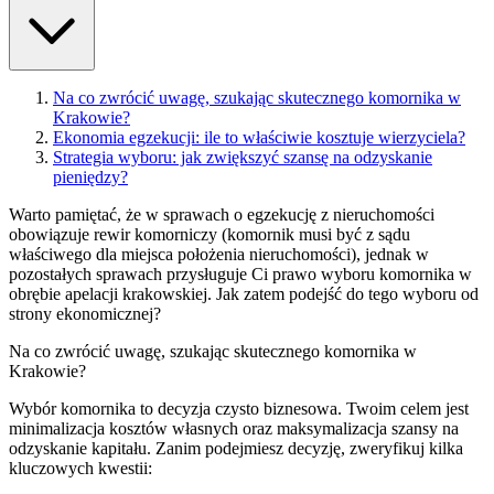
Na co zwrócić uwagę, szukając skutecznego komornika w
Krakowie?
Ekonomia egzekucji: ile to właściwie kosztuje wierzyciela?
Strategia wyboru: jak zwiększyć szansę na odzyskanie
pieniędzy?
Warto pamiętać, że w sprawach o egzekucję z nieruchomości
obowiązuje rewir komorniczy (komornik musi być z sądu
właściwego dla miejsca położenia nieruchomości), jednak w
pozostałych sprawach przysługuje Ci prawo wyboru komornika w
obrębie apelacji krakowskiej. Jak zatem podejść do tego wyboru od
strony ekonomicznej?
Na co zwrócić uwagę, szukając skutecznego komornika w
Krakowie?
Wybór komornika to decyzja czysto biznesowa. Twoim celem jest
minimalizacja kosztów własnych oraz maksymalizacja szansy na
odzyskanie kapitału. Zanim podejmiesz decyzję, zweryfikuj kilka
kluczowych kwestii: