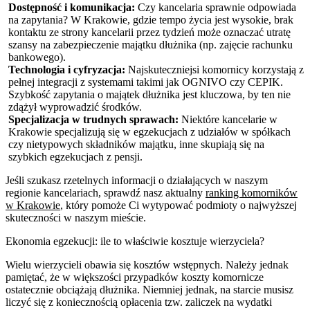
Dostępność i komunikacja:
Czy kancelaria sprawnie odpowiada
na zapytania? W Krakowie, gdzie tempo życia jest wysokie, brak
kontaktu ze strony kancelarii przez tydzień może oznaczać utratę
szansy na zabezpieczenie majątku dłużnika (np. zajęcie rachunku
bankowego).
Technologia i cyfryzacja:
Najskuteczniejsi komornicy korzystają z
pełnej integracji z systemami takimi jak OGNIVO czy CEPIK.
Szybkość zapytania o majątek dłużnika jest kluczowa, by ten nie
zdążył wyprowadzić środków.
Specjalizacja w trudnych sprawach:
Niektóre kancelarie w
Krakowie specjalizują się w egzekucjach z udziałów w spółkach
czy nietypowych składników majątku, inne skupiają się na
szybkich egzekucjach z pensji.
Jeśli szukasz rzetelnych informacji o działających w naszym
regionie kancelariach, sprawdź nasz aktualny
ranking komorników
w Krakowie
, który pomoże Ci wytypować podmioty o najwyższej
skuteczności w naszym mieście.
Ekonomia egzekucji: ile to właściwie kosztuje wierzyciela?
Wielu wierzycieli obawia się kosztów wstępnych. Należy jednak
pamiętać, że w większości przypadków koszty komornicze
ostatecznie obciążają dłużnika. Niemniej jednak, na starcie musisz
liczyć się z koniecznością opłacenia tzw. zaliczek na wydatki