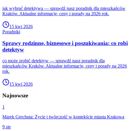
jak wybrać detektywa — sprawdź nasz poradnik dla mieszkańców
Kraków. Aktualne informacje, ceny i porady na 2026 rok.
15 kwi 2026
Poradniki
Sprawy rodzinne, biznesowe i poszukiwania: co robi
detektyw
co może zrobić detektyw — sprawdź nasz poradnik dla
mieszkańców Kraków. Aktualne informacje, ceny i porady na 2026
rok.
15 kwi 2026
Najnowsze
1
Marek Grechuta: Życie i twórczość w kontekście miasta Krakowa
9 sie