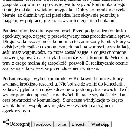
gospodarczą w innym powiecie, warto zapytać komornika o jego
strategię działania w takim przypadku. Dobry komornik nie czeka
biernie, aż dłużnik wpłaci pieniądze, lecz aktywnie poszukuje
majątku, współpracując z krakowskimi urzędami i bankami.
Pamiętaj również o transparentności. Przed podpisaniem wniosku
egzekucyjnego, zapytaj o przewidywany czas procedowania spraw.
Długotrwała bezczynność komornika to zamrożony kapitał, który w
dzisiejszych realiach ekonomicznych traci na wartości przez inflację.
Jeśli masz wątpliwości, co może zostać zajęte, a co jest chronione
prawem, sprawdź nasz artykuł:
co może zająć komornik
. Wiedza o
tym, z czego można się zaspokoić, pozwoli Ci realistycznie ocenić
szanse na sukces jeszcze przed złożeniem wniosku.
Podsumowując: wybór komornika w Krakowie to proces, który
wymaga krótkiego researchu. Nie bój się dzwonić do kancelarii i
zadawać pytań o ich doświadczenie w podobnych sprawach. Twój
wybór powinien opierać się na dwóch filarach: szybkości działania
oraz otwartości w komunikacji. Skuteczna windykacja to często
wynik dobrej współpracy między wierzycielem a organem
egzekucyjnym.
Udostępnij:
Facebook
Twitter
LinkedIn
WhatsApp