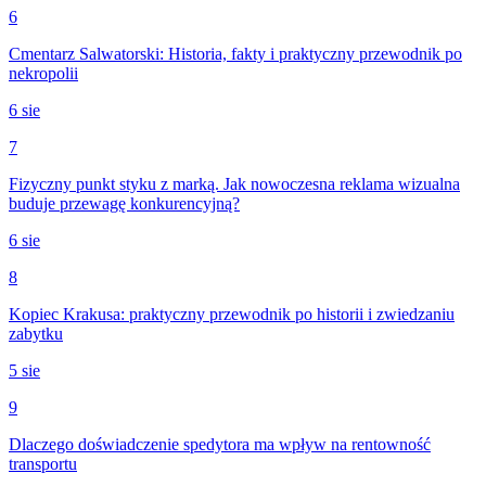
6
Cmentarz Salwatorski: Historia, fakty i praktyczny przewodnik po
nekropolii
6 sie
7
Fizyczny punkt styku z marką. Jak nowoczesna reklama wizualna
buduje przewagę konkurencyjną?
6 sie
8
Kopiec Krakusa: praktyczny przewodnik po historii i zwiedzaniu
zabytku
5 sie
9
Dlaczego doświadczenie spedytora ma wpływ na rentowność
transportu