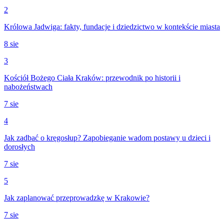
2
Królowa Jadwiga: fakty, fundacje i dziedzictwo w kontekście miasta
8 sie
3
Kościół Bożego Ciała Kraków: przewodnik po historii i
nabożeństwach
7 sie
4
Jak zadbać o kręgosłup? Zapobieganie wadom postawy u dzieci i
dorosłych
7 sie
5
Jak zaplanować przeprowadzkę w Krakowie?
7 sie