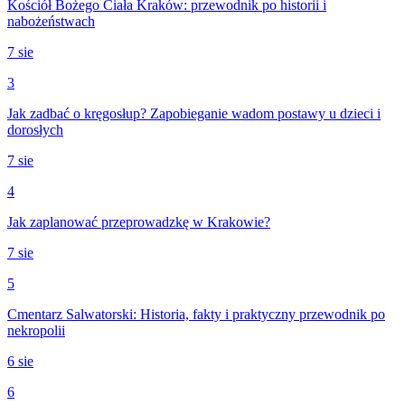
Kościół Bożego Ciała Kraków: przewodnik po historii i
nabożeństwach
7 sie
3
Jak zadbać o kręgosłup? Zapobieganie wadom postawy u dzieci i
dorosłych
7 sie
4
Jak zaplanować przeprowadzkę w Krakowie?
7 sie
5
Cmentarz Salwatorski: Historia, fakty i praktyczny przewodnik po
nekropolii
6 sie
6