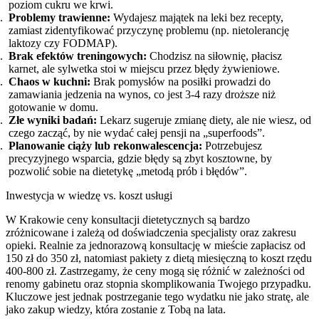
poziom cukru we krwi.
Problemy trawienne:
Wydajesz majątek na leki bez recepty,
zamiast zidentyfikować przyczynę problemu (np. nietolerancję
laktozy czy FODMAP).
Brak efektów treningowych:
Chodzisz na siłownię, płacisz
karnet, ale sylwetka stoi w miejscu przez błędy żywieniowe.
Chaos w kuchni:
Brak pomysłów na posiłki prowadzi do
zamawiania jedzenia na wynos, co jest 3-4 razy droższe niż
gotowanie w domu.
Złe wyniki badań:
Lekarz sugeruje zmianę diety, ale nie wiesz, od
czego zacząć, by nie wydać całej pensji na „superfoods”.
Planowanie ciąży lub rekonwalescencja:
Potrzebujesz
precyzyjnego wsparcia, gdzie błędy są zbyt kosztowne, by
pozwolić sobie na dietetykę „metodą prób i błędów”.
Inwestycja w wiedzę vs. koszt usługi
W Krakowie ceny konsultacji dietetycznych są bardzo
zróżnicowane i zależą od doświadczenia specjalisty oraz zakresu
opieki. Realnie za jednorazową konsultację w mieście zapłacisz od
150 zł do 350 zł, natomiast pakiety z dietą miesięczną to koszt rzędu
400-800 zł. Zastrzegamy, że ceny mogą się różnić w zależności od
renomy gabinetu oraz stopnia skomplikowania Twojego przypadku.
Kluczowe jest jednak postrzeganie tego wydatku nie jako stratę, ale
jako zakup wiedzy, która zostanie z Tobą na lata.