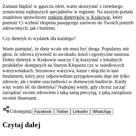
Zamiast błądzić w gąszczu ofert, warto skorzystać z rzetelnego
zestawienia najlepszych specjalistów w regionie. Na naszym portalu
znajdziesz sprawdzony
ranking dietetyków w Krakowie
, który
pomoże Ci wybrać eksperta pasującego zarówno do Twoich potrzeb
zdrowotnych, jak i budżetu.
Czy dietetyk to wydatek dla każdego?
Warto pamiętać, że dieta wcale nie musi być droga. Popularny mit
głosi, że zdrowa żywność to awokado, łosoś i egzotyczne nasiona.
Dobry dietetyk w Krakowie nauczy Cię korzystać z lokalnych
produktów dostępnych na Starym Kleparzu czy w osiedlowych
warzywniakach. Sezonowe warzywa, kasze i strączki to tani
fundament, który przy odpowiednim przygotowaniu daje nie tylko
zdrowie, ale i realne oszczędności w domowym budżecie. Kiedy
więc warto iść do dietetyka? Najlepiej wtedy, gdy chcesz zacząć
zarządzać swoim zdrowiem z taką samą precyzją, z jaką zarządzasz
swoimi finansami.
Udostępnij:
Facebook
Twitter
LinkedIn
WhatsApp
Czytaj dalej