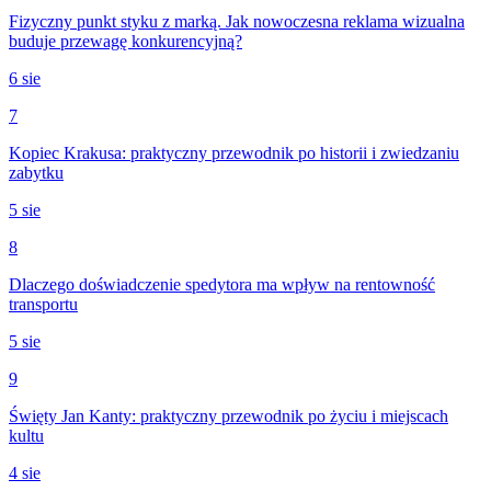
Fizyczny punkt styku z marką. Jak nowoczesna reklama wizualna
buduje przewagę konkurencyjną?
6 sie
7
Kopiec Krakusa: praktyczny przewodnik po historii i zwiedzaniu
zabytku
5 sie
8
Dlaczego doświadczenie spedytora ma wpływ na rentowność
transportu
5 sie
9
Święty Jan Kanty: praktyczny przewodnik po życiu i miejscach
kultu
4 sie