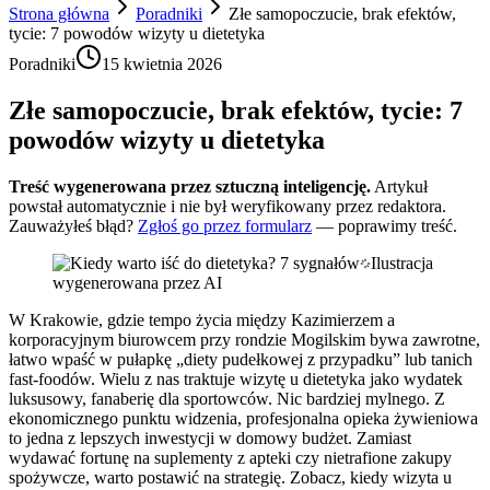
Strona główna
Poradniki
Złe samopoczucie, brak efektów,
tycie: 7 powodów wizyty u dietetyka
Poradniki
15 kwietnia 2026
Złe samopoczucie, brak efektów, tycie: 7
powodów wizyty u dietetyka
Treść wygenerowana przez sztuczną inteligencję.
Artykuł
powstał automatycznie i nie był weryfikowany przez redaktora.
Zauważyłeś błąd?
Zgłoś go przez formularz
— poprawimy treść.
Ilustracja
wygenerowana przez AI
W Krakowie, gdzie tempo życia między Kazimierzem a
korporacyjnym biurowcem przy rondzie Mogilskim bywa zawrotne,
łatwo wpaść w pułapkę „diety pudełkowej z przypadku” lub tanich
fast-foodów. Wielu z nas traktuje wizytę u dietetyka jako wydatek
luksusowy, fanaberię dla sportowców. Nic bardziej mylnego. Z
ekonomicznego punktu widzenia, profesjonalna opieka żywieniowa
to jedna z lepszych inwestycji w domowy budżet. Zamiast
wydawać fortunę na suplementy z apteki czy nietrafione zakupy
spożywcze, warto postawić na strategię. Zobacz, kiedy wizyta u