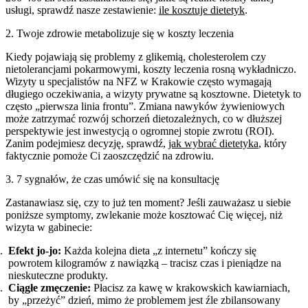
usługi, sprawdź nasze zestawienie:
ile kosztuje dietetyk
.
2. Twoje zdrowie metabolizuje się w koszty leczenia
Kiedy pojawiają się problemy z glikemią, cholesterolem czy
nietolerancjami pokarmowymi, koszty leczenia rosną wykładniczo.
Wizyty u specjalistów na NFZ w Krakowie często wymagają
długiego oczekiwania, a wizyty prywatne są kosztowne. Dietetyk to
często „pierwsza linia frontu”. Zmiana nawyków żywieniowych
może zatrzymać rozwój schorzeń dietozależnych, co w dłuższej
perspektywie jest inwestycją o ogromnej stopie zwrotu (ROI).
Zanim podejmiesz decyzję, sprawdź,
jak wybrać dietetyka
, który
faktycznie pomoże Ci zaoszczędzić na zdrowiu.
3. 7 sygnałów, że czas umówić się na konsultację
Zastanawiasz się, czy to już ten moment? Jeśli zauważasz u siebie
poniższe symptomy, zwlekanie może kosztować Cię więcej, niż
wizyta w gabinecie:
Efekt jo-jo:
Każda kolejna dieta „z internetu” kończy się
powrotem kilogramów z nawiązką – tracisz czas i pieniądze na
nieskuteczne produkty.
Ciągłe zmęczenie:
Płacisz za kawę w krakowskich kawiarniach,
by „przeżyć” dzień, mimo że problemem jest źle zbilansowany