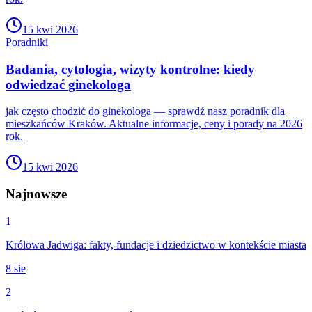
15 kwi 2026
Poradniki
Badania, cytologia, wizyty kontrolne: kiedy
odwiedzać ginekologa
jak często chodzić do ginekologa — sprawdź nasz poradnik dla
mieszkańców Kraków. Aktualne informacje, ceny i porady na 2026
rok.
15 kwi 2026
Najnowsze
1
Królowa Jadwiga: fakty, fundacje i dziedzictwo w kontekście miasta
8 sie
2