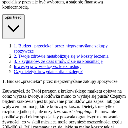
specjalisty przestaje być wyborem, a staje się finansową
koniecznością.
Spis treści
1. Budżet „przecieka” przez nieprzemyślane zakupy
spożywcze
2. Twoje zdrowie metabolizuje się w koszty leczenia
3. 7 sygnałów, że czas umówić się na konsultację
Inwestycja w wiedzę vs. koszt usługi
Czy dietetyk to wydatek dla każdego?
1. Budżet „przecieka” przez nieprzemyślane zakupy spożywcze
Zauważyłeś, że Twój paragon z krakowskiego marketu opiewa na
coraz wyższe kwoty, a lodówka mimo to wydaje się pusta? Częstym
błędem krakowian jest kupowanie produktów „na zapas” lub pod
wpływem promocji, które kończą w koszu. Dietetyk nie tylko
rozpisuje jadłospis, ale uczy tzw.
smart shoppingu
. Planowanie
posiłków pod okiem specjalisty pozwala ograniczyć marnowanie
żywności, co w skali miesiąca może przynieść oszczędności rzędu
200-400 zł. Jeśli zastanawiasz się, jakie są realne koszty takiej