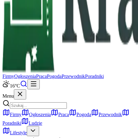
Firmy
Ogłoszenia
Praca
Pogoda
Przewodnik
Poradniki
16
°C
Menu
Firmy
Ogłoszenia
Praca
Pogoda
Przewodnik
Poradniki
Ludzie
Lifestyle