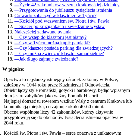
—
Życie 42 zakonników w sercu krakowskiej dzielnicy
—
Przygotowania do jubileuszu tysiąclecia istnienia
Co warto zobaczyć w klasztorze w Tyńcu?
—
Kościół pod wezwaniem św. Piotra i św. Pawła
—
Spacer po krużgankach i zwiedzanie wystaw
Najczęściej zadawane pytania
—
Czy wstęp do klasztoru jest płatny?
—
Czy w Tyńcu można kupić pamiątki?
—
Czy klasztor posiada parking dla zwiedzających?
—
Czy można zwiedzać klasztor samodzielnie?
—
Jak długo zajmuje zwiedzanie?
W pigułce:
Opactwo to najstarszy istniejący ośrodek zakonny w Polsce,
założony w 1044 roku przez Kazimierza I Odnowiciela.
Obiekt łączy style romański, gotycki i barokowy, będąc wpisanym
do rejestru zabytków jako ważny Pomnik Historii.
Najlepiej dotrzeć tu rowerem wzdłuż Wisły z centrum Krakowa lub
komunikacją miejską, co zajmuje około 40-60 minut.
Obecna wspólnota liczy 42 zakonników, którzy aktywnie
przygotowują się do obchodów tysiąclecia istnienia opactwa w
2044 roku.
Kościół św. Piotra i św. Pawła – serce opactwa z unikatowym