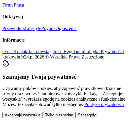
Firmy
Praca
Odkrywaj
Przewodnik
Lifestyle
Pogoda
Ogłoszenia
Informacje
O nas
Kontakt
Jak powstają treści
Regulamin
Polityka Prywatności
krakowinfo24.pl
2026
©
Wszelkie Prawa Zastrzeżone
Szanujemy Twoją prywatność
Używamy plików cookies, aby zapewnić prawidłowe działanie
strony oraz tworzyć anonimowe statystyki. Klikając "Akceptuję
wszystkie" wyrażasz zgodę na cookies analityczne i funkcjonalne.
Możesz też zaakceptować tylko niezbędne.
Polityka prywatności
Akceptuję wszystkie
Tylko niezbędne
Szczegóły