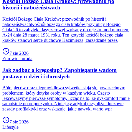
Kościół Bożego Ciała Kraków: przewodnik po
historii i nabożeństwach
Kościół Bożego Ciała Kraków: przewodnik po historii i
nabożeństwachKościół bożego ciała kraków przy ulicy Bożego
Ciała 26 to zabytek klasy zerowej wpisany do rejestru pod numerem
A-24 dnia 28 marca 1931 roku. Ten gotycki kościół bożego ciała
kraków stanowi serce duchowe Kazimierza, zarządzane przez
7 sie 2026
Zdrowie i uroda
Jak zadbać o kręgosłup? Zapobieganie wadom
postawy u dzieci i dorosłych
Bóle pleców oraz nieprawidłowa sylwetka stają się powszechnym
problemem, który dotyka osoby w każdym wieku. Często
lekceważymy pierwsze symptomy, licząc na to, że dyskomfort minie
samoistnie po odpoczynku. Niniejszy artykuł przybliża kluczowe
zasady profilaktyki oraz wskazuje, jakie nawyki warto wpr
7 sie 2026
Lifestyle