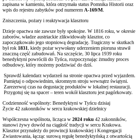
zapisana w kamieniu, która otrzymała status Pomnika Historii oraz
wpis do rejestru zabytków pod numerem
A-169/M
.
Zniszczenia, pożary i reaktywacja klasztoru
Dzieje opactwa nie zawsze były spokojne. W 1816 roku, w okresie
zaborów, władze austriackie zlikwidowały klasztor, co
zapoczątkowało jego stopniową degradację. Tragiczny w skutkach
był rok
1831
, kiedy pożar wywołany uderzeniem pioruna strawił
znaczną część zabudowań. Na szczęście, 30 lipca 1939 roku
benedyktyni powrócili do Tyńca, rozpoczynając żmudny proces
odbudowy, który możemy podziwiać do dziś.
Sprawdź kalendarz wydarzeń na stronie opactwa przed wyjazdem.
Pamiętaj o odpowiednim, skromnym stroju wewnątrz świątyni.
Zarezerwuj czas na degustację produktów w lokalnej restauracji.
Przygotuj się na spacer – teren wokół klasztoru jest pagórkowaty.
Codzienność wspólnoty: Benedyktyni w Tyńcu dzisiaj
Życie 42 zakonników w sercu krakowskiej dzielnicy
Współczesna wspólnota, licząca w
2024 roku
42 zakonników,
stanowi żywy dowód na ciągłość tradycji w sercu Krakowa.
Klasztor przynależy do prowincji krakowskiej i Kongregacji
Zwiastowania, łącząc surową regułę benedyktyńską z otwartością