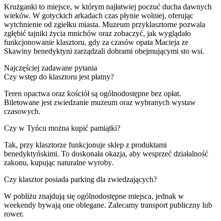
Krużganki to miejsce, w którym najłatwiej poczuć ducha dawnych
wieków. W gotyckich arkadach czas płynie wolniej, oferując
wytchnienie od zgiełku miasta. Muzeum przyklasztorne pozwala
zgłębić tajniki życia mnichów oraz zobaczyć, jak wyglądało
funkcjonowanie klasztoru, gdy za czasów opata Macieja ze
Skawiny benedyktyni zarządzali dobrami obejmującymi sto wsi.
Najczęściej zadawane pytania
Czy wstęp do klasztoru jest płatny?
Teren opactwa oraz kościół są ogólnodostępne bez opłat.
Biletowane jest zwiedzanie muzeum oraz wybranych wystaw
czasowych.
Czy w Tyńcu można kupić pamiątki?
Tak, przy klasztorze funkcjonuje sklep z produktami
benedyktyńskimi. To doskonała okazja, aby wesprzeć działalność
zakonu, kupując naturalne wyroby.
Czy klasztor posiada parking dla zwiedzających?
W pobliżu znajdują się ogólnodostępne miejsca, jednak w
weekendy bywają one oblegane. Zalecamy transport publiczny lub
rower.