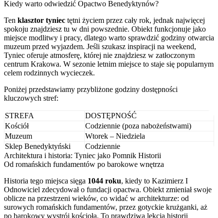
Kiedy warto odwiedzić Opactwo Benedyktynów?
Ten
klasztor tyniec
tętni życiem przez cały rok, jednak najwięcej
spokoju znajdziesz tu w dni powszednie. Obiekt funkcjonuje jako
miejsce modlitwy i pracy, dlatego warto sprawdzić godziny otwarcia
muzeum przed wyjazdem. Jeśli szukasz inspiracji na weekend,
Tyniec oferuje atmosferę, której nie znajdziesz w zatłoczonym
centrum Krakowa. W sezonie letnim miejsce to staje się popularnym
celem rodzinnych wycieczek.
Poniżej przedstawiamy przybliżone godziny dostępności
kluczowych stref:
STREFA
DOSTĘPNOŚĆ
Kościół
Codziennie (poza nabożeństwami)
Muzeum
Wtorek – Niedziela
Sklep Benedyktyński
Codziennie
Architektura i historia: Tyniec jako Pomnik Historii
Od romańskich fundamentów po barokowe wnętrza
Historia tego miejsca sięga
1044 roku
, kiedy to Kazimierz I
Odnowiciel zdecydował o fundacji opactwa. Obiekt zmieniał swoje
oblicze na przestrzeni wieków, co widać w architekturze: od
surowych romańskich fundamentów, przez gotyckie krużganki, aż
po barokowy wystrój kościoła. To prawdziwa lekcja historii