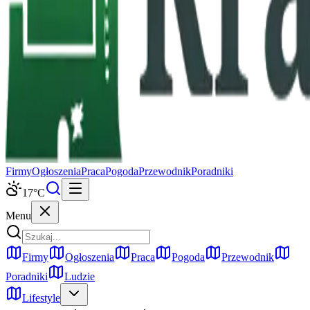
Firmy
Ogłoszenia
Praca
Pogoda
Przewodnik
Poradniki
17
°C
Menu
Firmy
Ogłoszenia
Praca
Pogoda
Przewodnik
Poradniki
Ludzie
Lifestyle