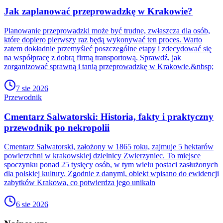
Jak zaplanować przeprowadzkę w Krakowie?
Planowanie przeprowadzki może być trudne, zwłaszcza dla osób,
które dopiero pierwszy raz będą wykonywać ten proces. Warto
zatem dokładnie przemyśleć poszczególne etapy i zdecydować się
na współpracę z dobrą firmą transportową. Sprawdź, jak
zorganizować sprawną i tanią przeprowadzkę w Krakowie.&nbsp;
7 sie 2026
Przewodnik
Cmentarz Salwatorski: Historia, fakty i praktyczny
przewodnik po nekropolii
Cmentarz Salwatorski, założony w 1865 roku, zajmuje 5 hektarów
powierzchni w krakowskiej dzielnicy Zwierzyniec. To miejsce
spoczynku ponad 25 tysięcy osób, w tym wielu postaci zasłużonych
dla polskiej kultury. Zgodnie z danymi, obiekt wpisano do ewidencji
zabytków Krakowa, co potwierdza jego unikaln
6 sie 2026