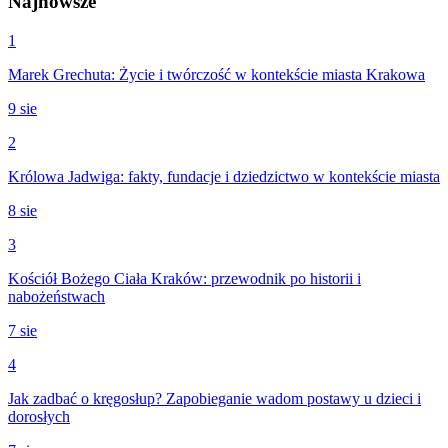
Najnowsze
1
Marek Grechuta: Życie i twórczość w kontekście miasta Krakowa
9 sie
2
Królowa Jadwiga: fakty, fundacje i dziedzictwo w kontekście miasta
8 sie
3
Kościół Bożego Ciała Kraków: przewodnik po historii i
nabożeństwach
7 sie
4
Jak zadbać o kręgosłup? Zapobieganie wadom postawy u dzieci i
dorosłych