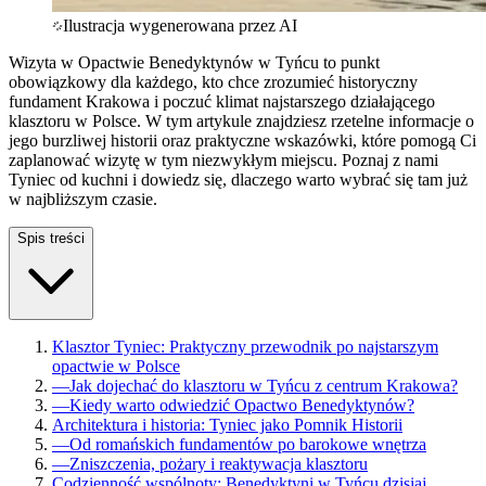
Ilustracja wygenerowana przez AI
Wizyta w Opactwie Benedyktynów w Tyńcu to punkt
obowiązkowy dla każdego, kto chce zrozumieć historyczny
fundament Krakowa i poczuć klimat najstarszego działającego
klasztoru w Polsce. W tym artykule znajdziesz rzetelne informacje o
jego burzliwej historii oraz praktyczne wskazówki, które pomogą Ci
zaplanować wizytę w tym niezwykłym miejscu. Poznaj z nami
Tyniec od kuchni i dowiedz się, dlaczego warto wybrać się tam już
w najbliższym czasie.
Spis treści
Klasztor Tyniec: Praktyczny przewodnik po najstarszym
opactwie w Polsce
—
Jak dojechać do klasztoru w Tyńcu z centrum Krakowa?
—
Kiedy warto odwiedzić Opactwo Benedyktynów?
Architektura i historia: Tyniec jako Pomnik Historii
—
Od romańskich fundamentów po barokowe wnętrza
—
Zniszczenia, pożary i reaktywacja klasztoru
Codzienność wspólnoty: Benedyktyni w Tyńcu dzisiaj