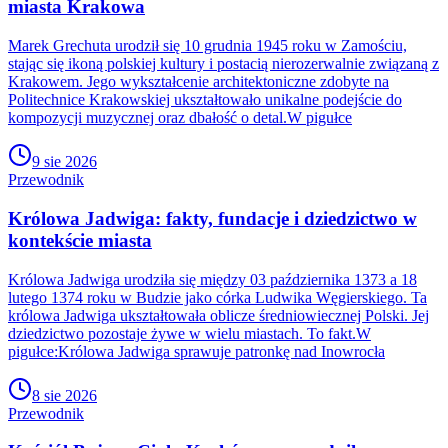
miasta Krakowa
Marek Grechuta urodził się 10 grudnia 1945 roku w Zamościu,
stając się ikoną polskiej kultury i postacią nierozerwalnie związaną z
Krakowem. Jego wykształcenie architektoniczne zdobyte na
Politechnice Krakowskiej ukształtowało unikalne podejście do
kompozycji muzycznej oraz dbałość o detal.W pigułce
9 sie 2026
Przewodnik
Królowa Jadwiga: fakty, fundacje i dziedzictwo w
kontekście miasta
Królowa Jadwiga urodziła się między 03 października 1373 a 18
lutego 1374 roku w Budzie jako córka Ludwika Węgierskiego. Ta
królowa Jadwiga ukształtowała oblicze średniowiecznej Polski. Jej
dziedzictwo pozostaje żywe w wielu miastach. To fakt.W
pigułce:Królowa Jadwiga sprawuje patronkę nad Inowrocła
8 sie 2026
Przewodnik