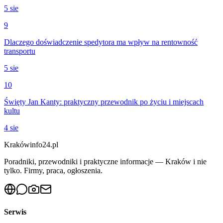
5 sie
9
Dlaczego doświadczenie spedytora ma wpływ na rentowność
transportu
5 sie
10
Święty Jan Kanty: praktyczny przewodnik po życiu i miejscach
kultu
4 sie
Krakówinfo24.pl
Poradniki, przewodniki i praktyczne informacje — Kraków i nie
tylko. Firmy, praca, ogłoszenia.
Serwis