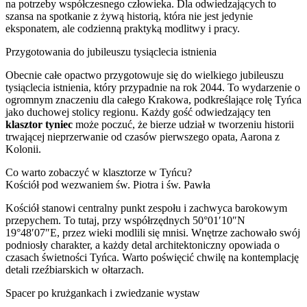
na potrzeby współczesnego człowieka. Dla odwiedzających to
szansa na spotkanie z żywą historią, która nie jest jedynie
eksponatem, ale codzienną praktyką modlitwy i pracy.
Przygotowania do jubileuszu tysiąclecia istnienia
Obecnie całe opactwo przygotowuje się do wielkiego jubileuszu
tysiąclecia istnienia, który przypadnie na rok 2044. To wydarzenie o
ogromnym znaczeniu dla całego Krakowa, podkreślające rolę Tyńca
jako duchowej stolicy regionu. Każdy gość odwiedzający ten
klasztor tyniec
może poczuć, że bierze udział w tworzeniu historii
trwającej nieprzerwanie od czasów pierwszego opata, Aarona z
Kolonii.
Co warto zobaczyć w klasztorze w Tyńcu?
Kościół pod wezwaniem św. Piotra i św. Pawła
Kościół stanowi centralny punkt zespołu i zachwyca barokowym
przepychem. To tutaj, przy współrzędnych 50°01′10″N
19°48′07″E, przez wieki modlili się mnisi. Wnętrze zachowało swój
podniosły charakter, a każdy detal architektoniczny opowiada o
czasach świetności Tyńca. Warto poświęcić chwilę na kontemplację
detali rzeźbiarskich w ołtarzach.
Spacer po krużgankach i zwiedzanie wystaw