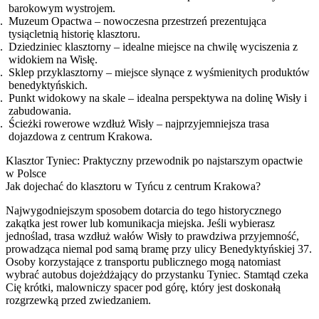
barokowym wystrojem.
Muzeum Opactwa – nowoczesna przestrzeń prezentująca
tysiącletnią historię klasztoru.
Dziedziniec klasztorny – idealne miejsce na chwilę wyciszenia z
widokiem na Wisłę.
Sklep przyklasztorny – miejsce słynące z wyśmienitych produktów
benedyktyńskich.
Punkt widokowy na skale – idealna perspektywa na dolinę Wisły i
zabudowania.
Ścieżki rowerowe wzdłuż Wisły – najprzyjemniejsza trasa
dojazdowa z centrum Krakowa.
Klasztor Tyniec: Praktyczny przewodnik po najstarszym opactwie
w Polsce
Jak dojechać do klasztoru w Tyńcu z centrum Krakowa?
Najwygodniejszym sposobem dotarcia do tego historycznego
zakątka jest rower lub komunikacja miejska. Jeśli wybierasz
jednoślad, trasa wzdłuż wałów Wisły to prawdziwa przyjemność,
prowadząca niemal pod samą bramę przy ulicy Benedyktyńskiej 37.
Osoby korzystające z transportu publicznego mogą natomiast
wybrać autobus dojeżdżający do przystanku Tyniec. Stamtąd czeka
Cię krótki, malowniczy spacer pod górę, który jest doskonałą
rozgrzewką przed zwiedzaniem.