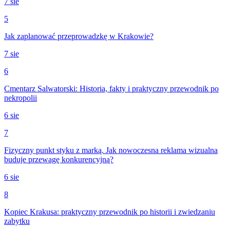
7 sie
5
Jak zaplanować przeprowadzkę w Krakowie?
7 sie
6
Cmentarz Salwatorski: Historia, fakty i praktyczny przewodnik po
nekropolii
6 sie
7
Fizyczny punkt styku z marką. Jak nowoczesna reklama wizualna
buduje przewagę konkurencyjną?
6 sie
8
Kopiec Krakusa: praktyczny przewodnik po historii i zwiedzaniu
zabytku