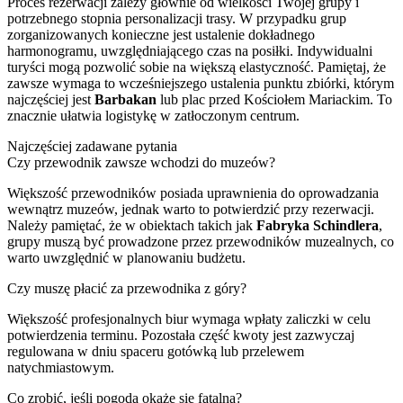
Proces rezerwacji zależy głównie od wielkości Twojej grupy i
potrzebnego stopnia personalizacji trasy. W przypadku grup
zorganizowanych konieczne jest ustalenie dokładnego
harmonogramu, uwzględniającego czas na posiłki. Indywidualni
turyści mogą pozwolić sobie na większą elastyczność. Pamiętaj, że
zawsze wymaga to wcześniejszego ustalenia punktu zbiórki, którym
najczęściej jest
Barbakan
lub plac przed Kościołem Mariackim. To
znacznie ułatwia logistykę w zatłoczonym centrum.
Najczęściej zadawane pytania
Czy przewodnik zawsze wchodzi do muzeów?
Większość przewodników posiada uprawnienia do oprowadzania
wewnątrz muzeów, jednak warto to potwierdzić przy rezerwacji.
Należy pamiętać, że w obiektach takich jak
Fabryka Schindlera
,
grupy muszą być prowadzone przez przewodników muzealnych, co
warto uwzględnić w planowaniu budżetu.
Czy muszę płacić za przewodnika z góry?
Większość profesjonalnych biur wymaga wpłaty zaliczki w celu
potwierdzenia terminu. Pozostała część kwoty jest zazwyczaj
regulowana w dniu spaceru gotówką lub przelewem
natychmiastowym.
Co zrobić, jeśli pogoda okaże się fatalna?