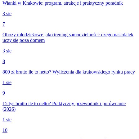
Wianki w Krakowie: program, atrakcje i praktyczny poradnik
3 sie
7
Obozy młodzieżowe jako trening samodzielności: czego nastolatek
uczy się poza domem
3 sie
8
800 zł brutto ile to netto? Wyliczenia dla krakowskiego rynku pracy
1 sie
9
15 tys brutto ile to netto? Praktyczny przewodnik i porównanie
(2026)
1 sie
10