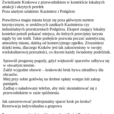
Zwiedzanie Krakowa z przewodnikiem w kontekście lokalnych
atrakcji i ukrytych perełek
Poza utartym szlakiem: Kazimierz i Podgórze
Prawdziwa magia miasta kryje się poza głównym nurtem
turystycznym, w urokliwych zaułkach Kazimierza czy
industrialnych przestrzeniach Podgórza. Ekspert znający lokalny
kontekst potrafi pokazać miejsca, do których przeciętny turysta
nigdy by nie trafił. Takie podejście pozwala poczuć autentyczną
atmosferę miasta, daleką od komercyjnego zgiełku. Zrozumiesz
dzięki temu, dlaczego Kraków jest tak zakorzeniony w swojej
wielokulturowej przeszłości, co doceni każdy świadomy podróżnik.
Sprawdź prognozę pogody, gdyż większość spacerów odbywa się
w otwartym terenie.
Załóż wygodne obuwie – krakowski bruk bywa zdradliwy dla
obcasów.
Miej przy sobie gotówkę na drobne opłaty wstępu lub zakup
pamiątek.
Zadbaj o naładowany telefon, aby móc skontaktować się z
przewodnikiem w razie spóźnienia.
Jak zarezerwować profesjonalny spacer krok po kroku?
Rezerwacja indywidualna a grupowa