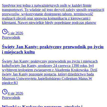
Spedytor jest jedną z najważniejszych osób w każdej firmie
transportowej. To właśnie od jego decyzji zależy sposób organizacji
przewozów, wykorzystanie dostępnego taboru, terminowość
realizacji zleceń oraz sprawna komunikacja z kierowcami i
klientami. Nawet niewielkie błędy popełniane podczas planow
5 sie 2026
Przewodnik
Święty Jan Kanty: praktyczny przewodnik po życiu
i miejscach kultu
Święty Jan Kanty: praktyczny przewodnik po życiu i miejscach
kultuŚwięty Jan Kanty, urodzony 24 czerwca 1390 roku, był
wybitnym teologiem związanym z Akademią Krakowską. Dziś
święty Jan Kanty pozostaje postacią, której dziedzictwo bada
Muzeum Uniwersytetu Jagiellońskiego Collegium Maius.W
pigułce:Kl
4 sie 2026
Przewodnik
Wianki w Krakowie: program, atrakcje i