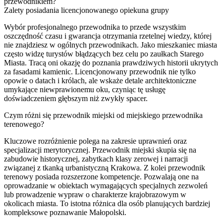
przewodnikiem?
Zalety posiadania licencjonowanego opiekuna grupy
Wybór profesjonalnego przewodnika to przede wszystkim
oszczędność czasu i gwarancja otrzymania rzetelnej wiedzy, której
nie znajdziesz w ogólnych przewodnikach. Jako mieszkaniec miasta
często widzę turystów błądzących bez celu po zaułkach Starego
Miasta. Tracą oni okazję do poznania prawdziwych historii ukrytych
za fasadami kamienic. Licencjonowany przewodnik nie tylko
opowie o datach i królach, ale wskaże detale architektoniczne
umykające niewprawionemu oku, czyniąc tę usługę
doświadczeniem głębszym niż zwykły spacer.
Czym różni się przewodnik miejski od miejskiego przewodnika
terenowego?
Kluczowe rozróżnienie polega na zakresie uprawnień oraz
specjalizacji merytorycznej. Przewodnik miejski skupia się na
zabudowie historycznej, zabytkach klasy zerowej i narracji
związanej z tkanką urbanistyczną Krakowa. Z kolei przewodnik
terenowy posiada rozszerzone kompetencje. Pozwalają one na
oprowadzanie w obiektach wymagających specjalnych zezwoleń
lub prowadzenie wypraw o charakterze krajobrazowym w
okolicach miasta. To istotna różnica dla osób planujących bardziej
kompleksowe poznawanie Małopolski.