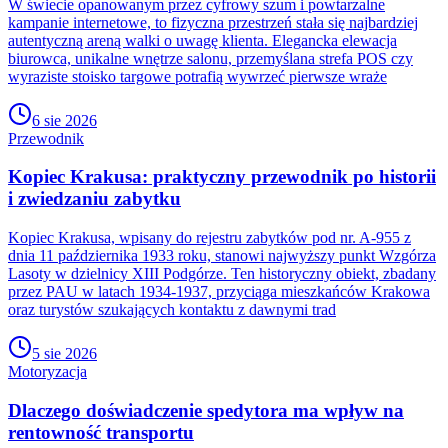
W świecie opanowanym przez cyfrowy szum i powtarzalne
kampanie internetowe, to fizyczna przestrzeń stała się najbardziej
autentyczną areną walki o uwagę klienta. Elegancka elewacja
biurowca, unikalne wnętrze salonu, przemyślana strefa POS czy
wyraziste stoisko targowe potrafią wywrzeć pierwsze wraże
6 sie 2026
Przewodnik
Kopiec Krakusa: praktyczny przewodnik po historii
i zwiedzaniu zabytku
Kopiec Krakusa, wpisany do rejestru zabytków pod nr. A-955 z
dnia 11 października 1933 roku, stanowi najwyższy punkt Wzgórza
Lasoty w dzielnicy XIII Podgórze. Ten historyczny obiekt, zbadany
przez PAU w latach 1934-1937, przyciąga mieszkańców Krakowa
oraz turystów szukających kontaktu z dawnymi trad
5 sie 2026
Motoryzacja
Dlaczego doświadczenie spedytora ma wpływ na
rentowność transportu