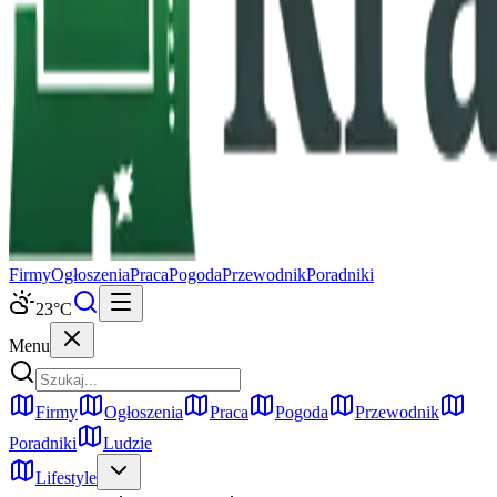
Firmy
Ogłoszenia
Praca
Pogoda
Przewodnik
Poradniki
23
°C
Menu
Firmy
Ogłoszenia
Praca
Pogoda
Przewodnik
Poradniki
Ludzie
Lifestyle