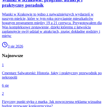
praktyczny poradnik
Wianki w Krakowie to jedno z najważniejszych wydarzeń w
naszym mieście, które w tym roku przyciągnie mieszkańców
bogatym programem między 19 a 21 czerwca. Przygotowałem dla
Was kompleksowe zestawienie, dzięki któremu z łatwością
zaplanujecie swój udział w atrakcjach, znając dokładne godziny i
miejsc
3 sie 2026
Najnowsze
1
Cmentarz Salwatorski: Historia, fakty i praktyczny przewodnik po
nekropolii
6 sie
2
Fizyczny punkt styku z marką. Jak nowoczesna reklama wizualna
buduje przewagę konkurencyjną?