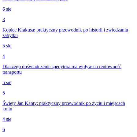
6 sie
3
Kopiec Krakusa: praktyczny przewodnik po historii i zwiedzaniu
zabytku
5 sie
4
Dlaczego doświadczenie spedytora ma wpływ na rentowność
transportu
5 sie
5
Święty Jan Kanty: praktyczny przewodnik po życiu i miejscach
kultu
4 sie
6