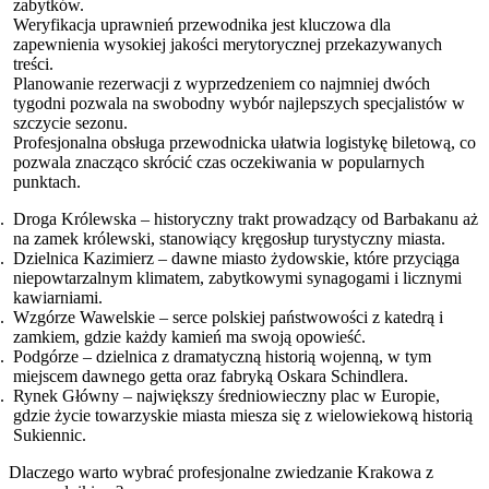
zabytków.
Weryfikacja uprawnień przewodnika jest kluczowa dla
zapewnienia wysokiej jakości merytorycznej przekazywanych
treści.
Planowanie rezerwacji z wyprzedzeniem co najmniej dwóch
tygodni pozwala na swobodny wybór najlepszych specjalistów w
szczycie sezonu.
Profesjonalna obsługa przewodnicka ułatwia logistykę biletową, co
pozwala znacząco skrócić czas oczekiwania w popularnych
punktach.
Droga Królewska – historyczny trakt prowadzący od Barbakanu aż
na zamek królewski, stanowiący kręgosłup turystyczny miasta.
Dzielnica Kazimierz – dawne miasto żydowskie, które przyciąga
niepowtarzalnym klimatem, zabytkowymi synagogami i licznymi
kawiarniami.
Wzgórze Wawelskie – serce polskiej państwowości z katedrą i
zamkiem, gdzie każdy kamień ma swoją opowieść.
Podgórze – dzielnica z dramatyczną historią wojenną, w tym
miejscem dawnego getta oraz fabryką Oskara Schindlera.
Rynek Główny – największy średniowieczny plac w Europie,
gdzie życie towarzyskie miasta miesza się z wielowiekową historią
Sukiennic.
Dlaczego warto wybrać profesjonalne zwiedzanie Krakowa z