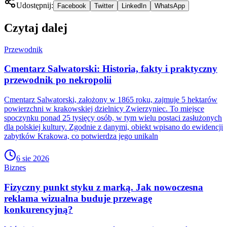
Udostępnij:
Facebook
Twitter
LinkedIn
WhatsApp
Czytaj dalej
Przewodnik
Cmentarz Salwatorski: Historia, fakty i praktyczny
przewodnik po nekropolii
Cmentarz Salwatorski, założony w 1865 roku, zajmuje 5 hektarów
powierzchni w krakowskiej dzielnicy Zwierzyniec. To miejsce
spoczynku ponad 25 tysięcy osób, w tym wielu postaci zasłużonych
dla polskiej kultury. Zgodnie z danymi, obiekt wpisano do ewidencji
zabytków Krakowa, co potwierdza jego unikaln
6 sie 2026
Biznes
Fizyczny punkt styku z marką. Jak nowoczesna
reklama wizualna buduje przewagę
konkurencyjną?