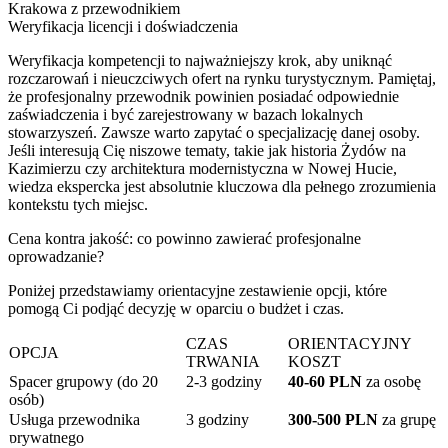
Krakowa z przewodnikiem
Weryfikacja licencji i doświadczenia
Weryfikacja kompetencji to najważniejszy krok, aby uniknąć
rozczarowań i nieuczciwych ofert na rynku turystycznym. Pamiętaj,
że profesjonalny przewodnik powinien posiadać odpowiednie
zaświadczenia i być zarejestrowany w bazach lokalnych
stowarzyszeń. Zawsze warto zapytać o specjalizację danej osoby.
Jeśli interesują Cię niszowe tematy, takie jak historia Żydów na
Kazimierzu czy architektura modernistyczna w Nowej Hucie,
wiedza ekspercka jest absolutnie kluczowa dla pełnego zrozumienia
kontekstu tych miejsc.
Cena kontra jakość: co powinno zawierać profesjonalne
oprowadzanie?
Poniżej przedstawiamy orientacyjne zestawienie opcji, które
pomogą Ci podjąć decyzję w oparciu o budżet i czas.
CZAS
ORIENTACYJNY
OPCJA
TRWANIA
KOSZT
Spacer grupowy (do 20
2-3 godziny
40-60 PLN
za osobę
osób)
Usługa przewodnika
3 godziny
300-500 PLN
za grupę
prywatnego