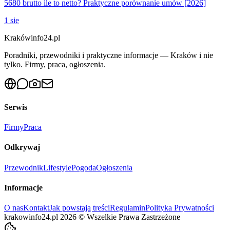
5680 brutto ile to netto? Praktyczne porównanie umów [2026]
1 sie
Krakówinfo24.pl
Poradniki, przewodniki i praktyczne informacje — Kraków i nie
tylko. Firmy, praca, ogłoszenia.
Serwis
Firmy
Praca
Odkrywaj
Przewodnik
Lifestyle
Pogoda
Ogłoszenia
Informacje
O nas
Kontakt
Jak powstają treści
Regulamin
Polityka Prywatności
krakowinfo24.pl
2026
©
Wszelkie Prawa Zastrzeżone