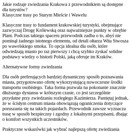
Jakie rodzaje zwiedzania Krakowa z przewodnikiem są dostępne
dla turystów?
Klasyczne trasy po Starym Mieście i Wawelu
Klasyczne trasy to fundament krakowskiej turystyki, obejmujące
zazwyczaj Drogę Królewską oraz najważniejsze punkty w obrębie
Plant. Podczas takiego spaceru przewodnik zadba o to, abyś nie
pominął żadnego istotnego elementu, od detali ołtarza Wita Stwosza
po wawelskiego smoka. To opcja idealna dla osób, które
odwiedzają miasto po raz pierwszy i chcą szybko zyskać solidne
podstawy wiedzy o historii Polski, jaką oferuje im Kraków.
Alternatywne formy zwiedzania
Dla osób preferujących bardziej dynamiczny sposób poznawania
miasta, przygotowano ofertę wykorzystującą nowoczesne środki
transportu osobistego. Taka forma pozwala na pokonanie znacznie
dłuższego dystansu w krótszym czasie, co jest szczególnie
przydatne przy zwiedzaniu rozległego Kazimierza. Pamiętaj jednak,
że w ścisłym centrum miasta obowiązują ograniczenia dotyczące
poruszania się na takich pojazdach. Przewodnik zawsze wyznacza
trasę w sposób bezpieczny i zgodny z lokalnymi przepisami, dbając
o komfort wszystkich uczestników.
Praktyczne wskazówki jak wybrać najlepszą ofertę zwiedzania