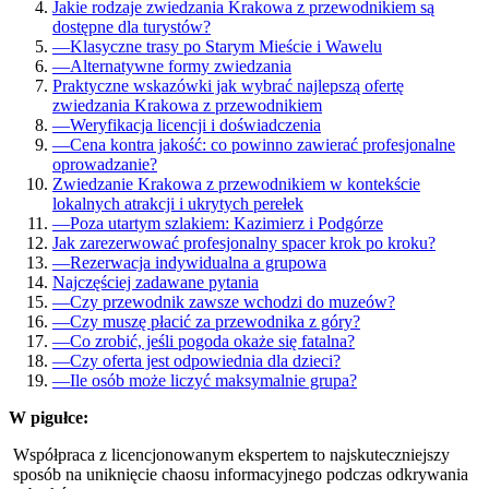
Jakie rodzaje zwiedzania Krakowa z przewodnikiem są
dostępne dla turystów?
—
Klasyczne trasy po Starym Mieście i Wawelu
—
Alternatywne formy zwiedzania
Praktyczne wskazówki jak wybrać najlepszą ofertę
zwiedzania Krakowa z przewodnikiem
—
Weryfikacja licencji i doświadczenia
—
Cena kontra jakość: co powinno zawierać profesjonalne
oprowadzanie?
Zwiedzanie Krakowa z przewodnikiem w kontekście
lokalnych atrakcji i ukrytych perełek
—
Poza utartym szlakiem: Kazimierz i Podgórze
Jak zarezerwować profesjonalny spacer krok po kroku?
—
Rezerwacja indywidualna a grupowa
Najczęściej zadawane pytania
—
Czy przewodnik zawsze wchodzi do muzeów?
—
Czy muszę płacić za przewodnika z góry?
—
Co zrobić, jeśli pogoda okaże się fatalna?
—
Czy oferta jest odpowiednia dla dzieci?
—
Ile osób może liczyć maksymalnie grupa?
W pigułce:
Współpraca z licencjonowanym ekspertem to najskuteczniejszy
sposób na uniknięcie chaosu informacyjnego podczas odkrywania