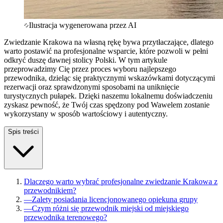
Ilustracja wygenerowana przez AI
Zwiedzanie Krakowa na własną rękę bywa przytłaczające, dlatego
warto postawić na profesjonalne wsparcie, które pozwoli w pełni
odkryć duszę dawnej stolicy Polski. W tym artykule
przeprowadzimy Cię przez proces wyboru najlepszego
przewodnika, dzieląc się praktycznymi wskazówkami dotyczącymi
rezerwacji oraz sprawdzonymi sposobami na uniknięcie
turystycznych pułapek. Dzięki naszemu lokalnemu doświadczeniu
zyskasz pewność, że Twój czas spędzony pod Wawelem zostanie
wykorzystany w sposób wartościowy i autentyczny.
Spis treści
Dlaczego warto wybrać profesjonalne zwiedzanie Krakowa z
przewodnikiem?
—
Zalety posiadania licencjonowanego opiekuna grupy
—
Czym różni się przewodnik miejski od miejskiego
przewodnika terenowego?