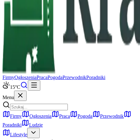
Firmy
Ogłoszenia
Praca
Pogoda
Przewodnik
Poradniki
15
°C
Menu
Firmy
Ogłoszenia
Praca
Pogoda
Przewodnik
Poradniki
Ludzie
Lifestyle