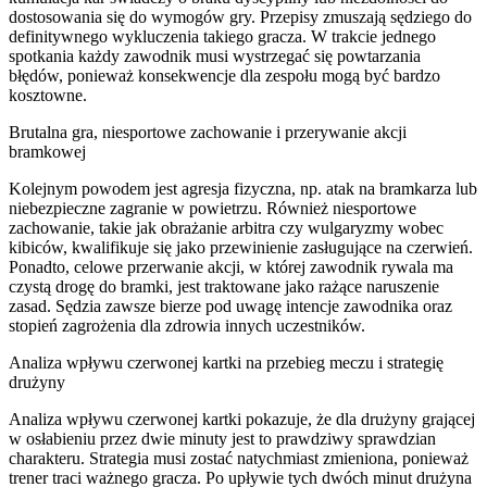
dostosowania się do wymogów gry. Przepisy zmuszają sędziego do
definitywnego wykluczenia takiego gracza. W trakcie jednego
spotkania każdy zawodnik musi wystrzegać się powtarzania
błędów, ponieważ konsekwencje dla zespołu mogą być bardzo
kosztowne.
Brutalna gra, niesportowe zachowanie i przerywanie akcji
bramkowej
Kolejnym powodem jest agresja fizyczna, np. atak na bramkarza lub
niebezpieczne zagranie w powietrzu. Również niesportowe
zachowanie, takie jak obrażanie arbitra czy wulgaryzmy wobec
kibiców, kwalifikuje się jako przewinienie zasługujące na czerwień.
Ponadto, celowe przerwanie akcji, w której zawodnik rywala ma
czystą drogę do bramki, jest traktowane jako rażące naruszenie
zasad. Sędzia zawsze bierze pod uwagę intencje zawodnika oraz
stopień zagrożenia dla zdrowia innych uczestników.
Analiza wpływu czerwonej kartki na przebieg meczu i strategię
drużyny
Analiza wpływu czerwonej kartki pokazuje, że dla drużyny grającej
w osłabieniu przez dwie minuty jest to prawdziwy sprawdzian
charakteru. Strategia musi zostać natychmiast zmieniona, ponieważ
trener traci ważnego gracza. Po upływie tych dwóch minut drużyna