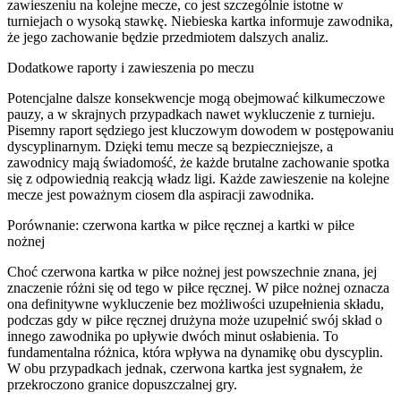
zawieszeniu na kolejne mecze, co jest szczególnie istotne w
turniejach o wysoką stawkę. Niebieska kartka informuje zawodnika,
że jego zachowanie będzie przedmiotem dalszych analiz.
Dodatkowe raporty i zawieszenia po meczu
Potencjalne dalsze konsekwencje mogą obejmować kilkumeczowe
pauzy, a w skrajnych przypadkach nawet wykluczenie z turnieju.
Pisemny raport sędziego jest kluczowym dowodem w postępowaniu
dyscyplinarnym. Dzięki temu mecze są bezpieczniejsze, a
zawodnicy mają świadomość, że każde brutalne zachowanie spotka
się z odpowiednią reakcją władz ligi. Każde zawieszenie na kolejne
mecze jest poważnym ciosem dla aspiracji zawodnika.
Porównanie: czerwona kartka w piłce ręcznej a kartki w piłce
nożnej
Choć czerwona kartka w piłce nożnej jest powszechnie znana, jej
znaczenie różni się od tego w piłce ręcznej. W piłce nożnej oznacza
ona definitywne wykluczenie bez możliwości uzupełnienia składu,
podczas gdy w piłce ręcznej drużyna może uzupełnić swój skład o
innego zawodnika po upływie dwóch minut osłabienia. To
fundamentalna różnica, która wpływa na dynamikę obu dyscyplin.
W obu przypadkach jednak, czerwona kartka jest sygnałem, że
przekroczono granice dopuszczalnej gry.