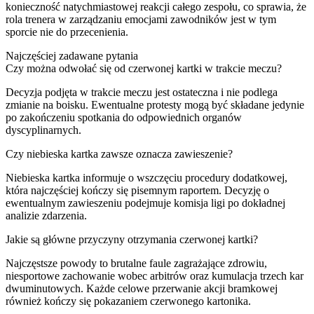
konieczność natychmiastowej reakcji całego zespołu, co sprawia, że
rola trenera w zarządzaniu emocjami zawodników jest w tym
sporcie nie do przecenienia.
Najczęściej zadawane pytania
Czy można odwołać się od czerwonej kartki w trakcie meczu?
Decyzja podjęta w trakcie meczu jest ostateczna i nie podlega
zmianie na boisku. Ewentualne protesty mogą być składane jedynie
po zakończeniu spotkania do odpowiednich organów
dyscyplinarnych.
Czy niebieska kartka zawsze oznacza zawieszenie?
Niebieska kartka informuje o wszczęciu procedury dodatkowej,
która najczęściej kończy się pisemnym raportem. Decyzję o
ewentualnym zawieszeniu podejmuje komisja ligi po dokładnej
analizie zdarzenia.
Jakie są główne przyczyny otrzymania czerwonej kartki?
Najczęstsze powody to brutalne faule zagrażające zdrowiu,
niesportowe zachowanie wobec arbitrów oraz kumulacja trzech kar
dwuminutowych. Każde celowe przerwanie akcji bramkowej
również kończy się pokazaniem czerwonego kartonika.