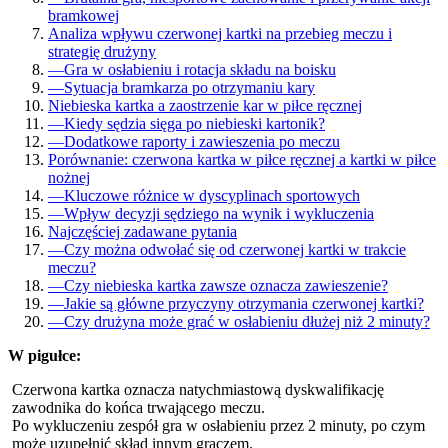
bramkowej
Analiza wpływu czerwonej kartki na przebieg meczu i
strategię drużyny
—
Gra w osłabieniu i rotacja składu na boisku
—
Sytuacja bramkarza po otrzymaniu kary
Niebieska kartka a zaostrzenie kar w piłce ręcznej
—
Kiedy sędzia sięga po niebieski kartonik?
—
Dodatkowe raporty i zawieszenia po meczu
Porównanie: czerwona kartka w piłce ręcznej a kartki w piłce
nożnej
—
Kluczowe różnice w dyscyplinach sportowych
—
Wpływ decyzji sędziego na wynik i wykluczenia
Najczęściej zadawane pytania
—
Czy można odwołać się od czerwonej kartki w trakcie
meczu?
—
Czy niebieska kartka zawsze oznacza zawieszenie?
—
Jakie są główne przyczyny otrzymania czerwonej kartki?
—
Czy drużyna może grać w osłabieniu dłużej niż 2 minuty?
W pigułce:
Czerwona kartka oznacza natychmiastową dyskwalifikację
zawodnika do końca trwającego meczu.
Po wykluczeniu zespół gra w osłabieniu przez 2 minuty, po czym
może uzupełnić skład innym graczem.