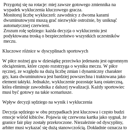
Przygotuj się na rotacje: miej zawsze gotowego zmiennika na
wypadek wykluczenia kluczowego gracza.
Monitoruj liczbę wykluczeń: zawodnicy z dwoma karami
dwuminutowymi muszą grać niezwykle ostrożnie, by uniknąć
automatycznej czerwieni.
Zrozum rolę sędziego: każda decyzja o wykluczeniu jest
podyktowana troską o bezpieczeństwo wszystkich uczestników
meczu.
Kluczowe różnice w dyscyplinach sportowych
W piłce nożnej gra w dziesiątkę przeciwko jedenastu jest ogromnym
obciążeniem, które często rozstrzyga o wyniku meczu. W piłce
ręcznej, ze względu na dużą liczbę zmian i dynamiczny charakter
gry, kara dwuminutowa jest bardziej powszechna i traktowana jako
element taktyki. Jednakże, wykluczenie pozostaje karą ostateczną,
która eliminuje zawodnika z dalszej rywalizacji. Każdy sportowiec
musi być gotowy na takie scenariusze.
Wpływ decyzji sędziego na wynik i wykluczenia
Decyzja sędziego w obu przypadkach jest kluczowa i często budzi
emocje wśród kibiców. Pojawia się czerwona kartka jako sygnał, że
granice fair play zostały przekroczone. Niezależnie od dyscypliny,
arbiter musi wykazać się dużą stanowczością. Dokładnie oznacza to