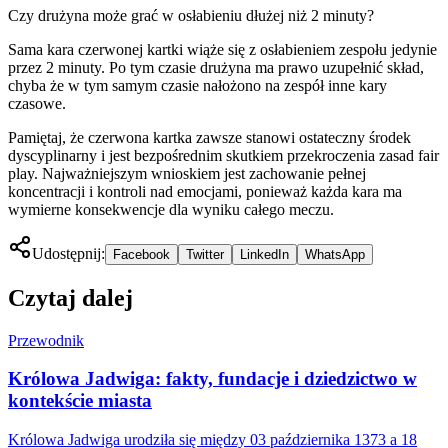
Czy drużyna może grać w osłabieniu dłużej niż 2 minuty?
Sama kara czerwonej kartki wiąże się z osłabieniem zespołu jedynie
przez 2 minuty. Po tym czasie drużyna ma prawo uzupełnić skład,
chyba że w tym samym czasie nałożono na zespół inne kary
czasowe.
Pamiętaj, że czerwona kartka zawsze stanowi ostateczny środek
dyscyplinarny i jest bezpośrednim skutkiem przekroczenia zasad fair
play. Najważniejszym wnioskiem jest zachowanie pełnej
koncentracji i kontroli nad emocjami, ponieważ każda kara ma
wymierne konsekwencje dla wyniku całego meczu.
Udostępnij:
Facebook
Twitter
LinkedIn
WhatsApp
Czytaj dalej
Przewodnik
Królowa Jadwiga: fakty, fundacje i dziedzictwo w
kontekście miasta
Królowa Jadwiga urodziła się między 03 października 1373 a 18