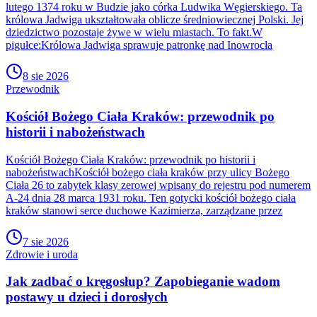
lutego 1374 roku w Budzie jako córka Ludwika Węgierskiego. Ta
królowa Jadwiga ukształtowała oblicze średniowiecznej Polski. Jej
dziedzictwo pozostaje żywe w wielu miastach. To fakt.W
pigułce:Królowa Jadwiga sprawuje patronkę nad Inowrocła
8 sie 2026
Przewodnik
Kościół Bożego Ciała Kraków: przewodnik po
historii i nabożeństwach
Kościół Bożego Ciała Kraków: przewodnik po historii i
nabożeństwachKościół bożego ciała kraków przy ulicy Bożego
Ciała 26 to zabytek klasy zerowej wpisany do rejestru pod numerem
A-24 dnia 28 marca 1931 roku. Ten gotycki kościół bożego ciała
kraków stanowi serce duchowe Kazimierza, zarządzane przez
7 sie 2026
Zdrowie i uroda
Jak zadbać o kręgosłup? Zapobieganie wadom
postawy u dzieci i dorosłych