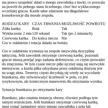
ma prawo uzupełnić skład o innego zawodnika z ławki, co pozwala
na powrót do pełnego stanu liczebnego, choć bez wykluczonego
wcześniej gracza. Każde takie zdarzenie ma długofalowe
konsekwencje dla morale zespołu.
RODZAJ KARY
CZAS TRWANIA
MOŻLIWOŚĆ POWROTU
Żółta kartka
Brak
Tak
Wykluczenie 2 min
120 sekund
Tak (po 2 minutach)
Czerwona kartka
Do końca meczu
Nie
Gra w osłabieniu i rotacja składu na boisku
Gra w osłabieniu wymusza na zespole niezwykłą dyscyplinę
taktyczną. Jeśli zawodnik otrzymuje czerwoną kartkę, pozostali
gracze muszą przejąć jego zadania defensywne, co często prowadzi
do zmęczenia. W tym czasie mecze piłki ręcznej stają się niezwykle
intensywne, a każda piłka odzyskana przez osłabioną drużynę jest
na wagę złota. Trenerzy często decydują się wtedy na wycofanie
bramkarza, aby zrównoważyć liczebność w polu, co jest
ryzykownym, ale koniecznym manewrem dla utrzymania wyniku.
Sytuacja bramkarza po otrzymaniu kary
Bramkarz, jako ostatnia instancja obrony, również podlega tym
samym restrykcjom. Jeśli bramkarz otrzymuje czerwoną kartkę,
musi zostać zastąpiony przez innego zawodnika z pola lub