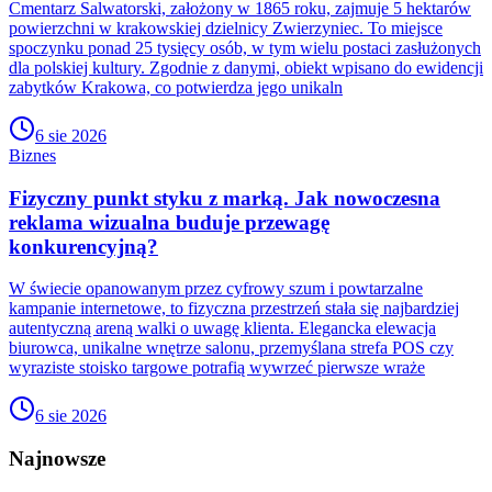
Cmentarz Salwatorski, założony w 1865 roku, zajmuje 5 hektarów
powierzchni w krakowskiej dzielnicy Zwierzyniec. To miejsce
spoczynku ponad 25 tysięcy osób, w tym wielu postaci zasłużonych
dla polskiej kultury. Zgodnie z danymi, obiekt wpisano do ewidencji
zabytków Krakowa, co potwierdza jego unikaln
6 sie 2026
Biznes
Fizyczny punkt styku z marką. Jak nowoczesna
reklama wizualna buduje przewagę
konkurencyjną?
W świecie opanowanym przez cyfrowy szum i powtarzalne
kampanie internetowe, to fizyczna przestrzeń stała się najbardziej
autentyczną areną walki o uwagę klienta. Elegancka elewacja
biurowca, unikalne wnętrze salonu, przemyślana strefa POS czy
wyraziste stoisko targowe potrafią wywrzeć pierwsze wraże
6 sie 2026
Najnowsze