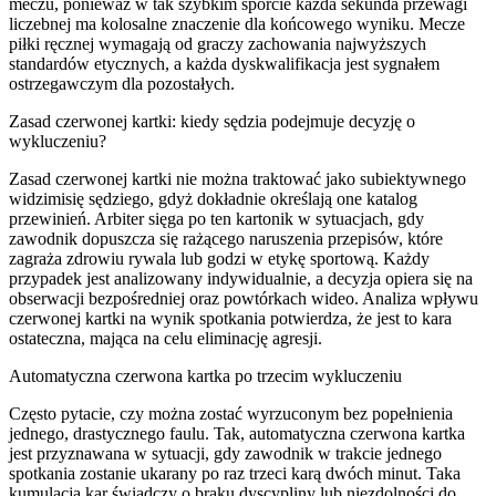
meczu, ponieważ w tak szybkim sporcie każda sekunda przewagi
liczebnej ma kolosalne znaczenie dla końcowego wyniku. Mecze
piłki ręcznej wymagają od graczy zachowania najwyższych
standardów etycznych, a każda dyskwalifikacja jest sygnałem
ostrzegawczym dla pozostałych.
Zasad czerwonej kartki: kiedy sędzia podejmuje decyzję o
wykluczeniu?
Zasad czerwonej kartki nie można traktować jako subiektywnego
widzimisię sędziego, gdyż dokładnie określają one katalog
przewinień. Arbiter sięga po ten kartonik w sytuacjach, gdy
zawodnik dopuszcza się rażącego naruszenia przepisów, które
zagraża zdrowiu rywala lub godzi w etykę sportową. Każdy
przypadek jest analizowany indywidualnie, a decyzja opiera się na
obserwacji bezpośredniej oraz powtórkach wideo. Analiza wpływu
czerwonej kartki na wynik spotkania potwierdza, że jest to kara
ostateczna, mająca na celu eliminację agresji.
Automatyczna czerwona kartka po trzecim wykluczeniu
Często pytacie, czy można zostać wyrzuconym bez popełnienia
jednego, drastycznego faulu. Tak, automatyczna czerwona kartka
jest przyznawana w sytuacji, gdy zawodnik w trakcie jednego
spotkania zostanie ukarany po raz trzeci karą dwóch minut. Taka
kumulacja kar świadczy o braku dyscypliny lub niezdolności do