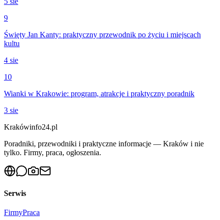
5 sie
9
Święty Jan Kanty: praktyczny przewodnik po życiu i miejscach
kultu
4 sie
10
Wianki w Krakowie: program, atrakcje i praktyczny poradnik
3 sie
Krakówinfo24.pl
Poradniki, przewodniki i praktyczne informacje — Kraków i nie
tylko. Firmy, praca, ogłoszenia.
Serwis
Firmy
Praca