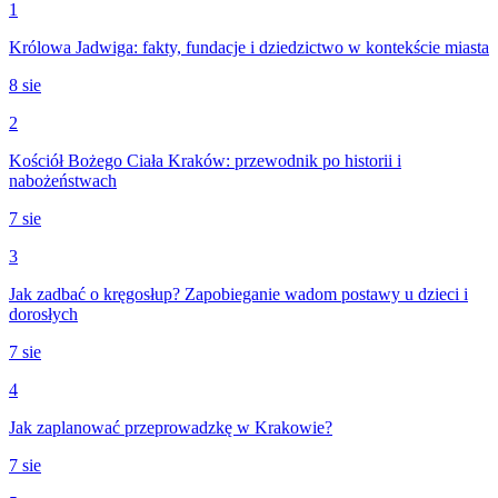
1
Królowa Jadwiga: fakty, fundacje i dziedzictwo w kontekście miasta
8 sie
2
Kościół Bożego Ciała Kraków: przewodnik po historii i
nabożeństwach
7 sie
3
Jak zadbać o kręgosłup? Zapobieganie wadom postawy u dzieci i
dorosłych
7 sie
4
Jak zaplanować przeprowadzkę w Krakowie?
7 sie