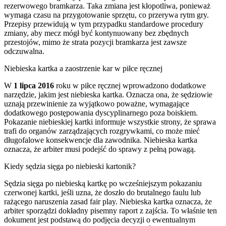
rezerwowego bramkarza. Taka zmiana jest kłopotliwa, ponieważ
wymaga czasu na przygotowanie sprzętu, co przerywa rytm gry.
Przepisy przewidują w tym przypadku standardowe procedury
zmiany, aby mecz mógł być kontynuowany bez zbędnych
przestojów, mimo że strata pozycji bramkarza jest zawsze
odczuwalna.
Niebieska kartka a zaostrzenie kar w piłce ręcznej
W
1 lipca 2016
roku w piłce ręcznej wprowadzono dodatkowe
narzędzie, jakim jest niebieska kartka. Oznacza ona, że sędziowie
uznają przewinienie za wyjątkowo poważne, wymagające
dodatkowego postępowania dyscyplinarnego poza boiskiem.
Pokazanie niebieskiej kartki informuje wszystkie strony, że sprawa
trafi do organów zarządzających rozgrywkami, co może mieć
długofalowe konsekwencje dla zawodnika. Niebieska kartka
oznacza, że arbiter musi podejść do sprawy z pełną powagą.
Kiedy sędzia sięga po niebieski kartonik?
Sędzia sięga po niebieską kartkę po wcześniejszym pokazaniu
czerwonej kartki, jeśli uzna, że doszło do brutalnego faulu lub
rażącego naruszenia zasad fair play. Niebieska kartka oznacza, że
arbiter sporządzi dokładny pisemny raport z zajścia. To właśnie ten
dokument jest podstawą do podjęcia decyzji o ewentualnym