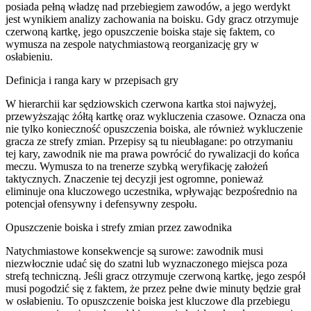
posiada pełną władzę nad przebiegiem zawodów, a jego werdykt
jest wynikiem analizy zachowania na boisku. Gdy gracz otrzymuje
czerwoną kartkę, jego opuszczenie boiska staje się faktem, co
wymusza na zespole natychmiastową reorganizację gry w
osłabieniu.
Definicja i ranga kary w przepisach gry
W hierarchii kar sędziowskich czerwona kartka stoi najwyżej,
przewyższając żółtą kartkę oraz wykluczenia czasowe. Oznacza ona
nie tylko konieczność opuszczenia boiska, ale również wykluczenie
gracza ze strefy zmian. Przepisy są tu nieubłagane: po otrzymaniu
tej kary, zawodnik nie ma prawa powrócić do rywalizacji do końca
meczu. Wymusza to na trenerze szybką weryfikację założeń
taktycznych. Znaczenie tej decyzji jest ogromne, ponieważ
eliminuje ona kluczowego uczestnika, wpływając bezpośrednio na
potencjał ofensywny i defensywny zespołu.
Opuszczenie boiska i strefy zmian przez zawodnika
Natychmiastowe konsekwencje są surowe: zawodnik musi
niezwłocznie udać się do szatni lub wyznaczonego miejsca poza
strefą techniczną. Jeśli gracz otrzymuje czerwoną kartkę, jego zespół
musi pogodzić się z faktem, że przez pełne dwie minuty będzie grał
w osłabieniu. To opuszczenie boiska jest kluczowe dla przebiegu