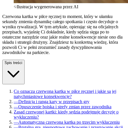
Ilustracja wygenerowana przez AI
Czerwona kartka w piłce ręcznej to moment, który w ułamku
sekundy zmienia dynamikę całego spotkania i często decyduje o
wyniku rywalizacji. W tym artykule, opierając się na oficjalnych
przepisach, wyjaśnię Ci dokładnie, kiedy sędzia sięga po to
ostateczne narzędzie oraz jakie realne konsekwencje niesie ono dla
składu i strategii drużyny. Znajdziesz tu konkretną wiedzę, która
pozwoli Ci w pełni zrozumieć zasady dyscyplinowania
zawodników na parkiecie.
Spis treści
Co oznacza czerwona kartka w piłce ręcznej i jakie są jej
natychmiastowe konsekwencje?
—
Definicja i ranga kary w przepisach gry
—
Opuszczenie boiska i strefy zmian przez zawodnika
Zasad czerwonej kartki: kiedy sędzia podejmuje decyzję o
wykluczeniu?
—
Automatyczna czerwona kartka po trzecim wykluczeniu
—
Brutalna gra, niesportowe zachowanie i przerywanie akcji