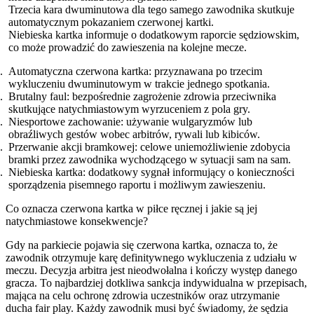
Trzecia kara dwuminutowa dla tego samego zawodnika skutkuje
automatycznym pokazaniem czerwonej kartki.
Niebieska kartka informuje o dodatkowym raporcie sędziowskim,
co może prowadzić do zawieszenia na kolejne mecze.
Automatyczna czerwona kartka: przyznawana po trzecim
wykluczeniu dwuminutowym w trakcie jednego spotkania.
Brutalny faul: bezpośrednie zagrożenie zdrowia przeciwnika
skutkujące natychmiastowym wyrzuceniem z pola gry.
Niesportowe zachowanie: używanie wulgaryzmów lub
obraźliwych gestów wobec arbitrów, rywali lub kibiców.
Przerwanie akcji bramkowej: celowe uniemożliwienie zdobycia
bramki przez zawodnika wychodzącego w sytuacji sam na sam.
Niebieska kartka: dodatkowy sygnał informujący o konieczności
sporządzenia pisemnego raportu i możliwym zawieszeniu.
Co oznacza czerwona kartka w piłce ręcznej i jakie są jej
natychmiastowe konsekwencje?
Gdy na parkiecie pojawia się czerwona kartka, oznacza to, że
zawodnik otrzymuje karę definitywnego wykluczenia z udziału w
meczu. Decyzja arbitra jest nieodwołalna i kończy występ danego
gracza. To najbardziej dotkliwa sankcja indywidualna w przepisach,
mająca na celu ochronę zdrowia uczestników oraz utrzymanie
ducha fair play. Każdy zawodnik musi być świadomy, że sędzia