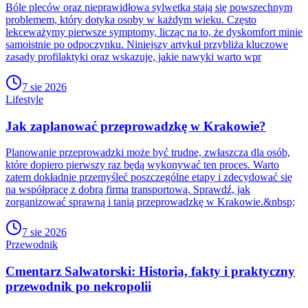
Bóle pleców oraz nieprawidłowa sylwetka stają się powszechnym
problemem, który dotyka osoby w każdym wieku. Często
lekceważymy pierwsze symptomy, licząc na to, że dyskomfort minie
samoistnie po odpoczynku. Niniejszy artykuł przybliża kluczowe
zasady profilaktyki oraz wskazuje, jakie nawyki warto wpr
7 sie 2026
Lifestyle
Jak zaplanować przeprowadzkę w Krakowie?
Planowanie przeprowadzki może być trudne, zwłaszcza dla osób,
które dopiero pierwszy raz będą wykonywać ten proces. Warto
zatem dokładnie przemyśleć poszczególne etapy i zdecydować się
na współpracę z dobrą firmą transportową. Sprawdź, jak
zorganizować sprawną i tanią przeprowadzkę w Krakowie.&nbsp;
7 sie 2026
Przewodnik
Cmentarz Salwatorski: Historia, fakty i praktyczny
przewodnik po nekropolii