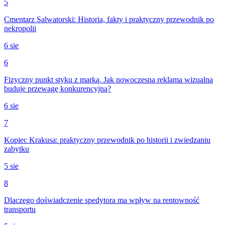
5
Cmentarz Salwatorski: Historia, fakty i praktyczny przewodnik po
nekropolii
6 sie
6
Fizyczny punkt styku z marką. Jak nowoczesna reklama wizualna
buduje przewagę konkurencyjną?
6 sie
7
Kopiec Krakusa: praktyczny przewodnik po historii i zwiedzaniu
zabytku
5 sie
8
Dlaczego doświadczenie spedytora ma wpływ na rentowność
transportu