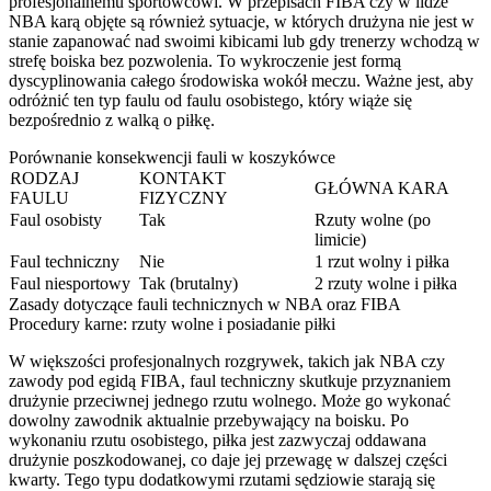
profesjonalnemu sportowcowi. W przepisach FIBA czy w lidze
NBA karą objęte są również sytuacje, w których drużyna nie jest w
stanie zapanować nad swoimi kibicami lub gdy trenerzy wchodzą w
strefę boiska bez pozwolenia. To wykroczenie jest formą
dyscyplinowania całego środowiska wokół meczu. Ważne jest, aby
odróżnić ten typ faulu od faulu osobistego, który wiąże się
bezpośrednio z walką o piłkę.
Porównanie konsekwencji fauli w koszykówce
RODZAJ
KONTAKT
GŁÓWNA KARA
FAULU
FIZYCZNY
Faul osobisty
Tak
Rzuty wolne (po
limicie)
Faul techniczny
Nie
1 rzut wolny i piłka
Faul niesportowy
Tak (brutalny)
2 rzuty wolne i piłka
Zasady dotyczące fauli technicznych w NBA oraz FIBA
Procedury karne: rzuty wolne i posiadanie piłki
W większości profesjonalnych rozgrywek, takich jak NBA czy
zawody pod egidą FIBA, faul techniczny skutkuje przyznaniem
drużynie przeciwnej jednego rzutu wolnego. Może go wykonać
dowolny zawodnik aktualnie przebywający na boisku. Po
wykonaniu rzutu osobistego, piłka jest zazwyczaj oddawana
drużynie poszkodowanej, co daje jej przewagę w dalszej części
kwarty. Tego typu dodatkowymi rzutami sędziowie starają się