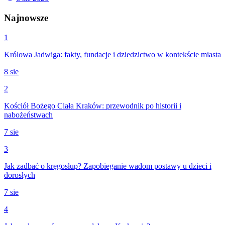
Najnowsze
1
Królowa Jadwiga: fakty, fundacje i dziedzictwo w kontekście miasta
8 sie
2
Kościół Bożego Ciała Kraków: przewodnik po historii i
nabożeństwach
7 sie
3
Jak zadbać o kręgosłup? Zapobieganie wadom postawy u dzieci i
dorosłych
7 sie
4