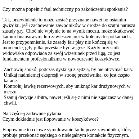
Czy można popełnić faul techniczny po zakończeniu spotkania?
Tak, przewinienie to może zostać przyznane nawet po ostatnim
gwizdku, jeśli zachowanie zawodników w drodze do szatni narusza
zasady gry. Choć nie wpłynie to na wynik meczu, może skutkować
karami finansowymi lub zawieszeniami w kolejnych spotkaniach.
Jest to przypomnienie, że zasady fair play nie kończą się w
momencie, gdy piłka przestaje być w grze. Każdy uczestnik
widowiska odpowiada za swój wizerunek przed ligą, co jest
fundamentem profesjonalizmu w nowoczesnej koszykówce.
Zachowaj spokój podczas dyskusji z sędzią, by nie otrzymać kary.
Unikaj nadmiernej ekspresji w stronę przeciwnika, co jest często
karane.
Kontroluj ławkę rezerwowych, aby uniknąć kar drużynowych w
meczu.
Szanuj decyzje arbitra, nawet jeśli się z nimi nie zgadzasz w danej
chwili.
Najczęściej zadawane pytania
Czym dokładnie jest flopowanie w koszykówce?
Flopowanie to celowe symulowanie faulu przez zawodnika, który
próbuje przekonać sędziego o nielegalnym kontakcie fizycznym.