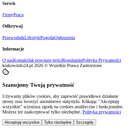
Serwis
Firmy
Praca
Odkrywaj
Przewodnik
Lifestyle
Pogoda
Ogłoszenia
Informacje
O nas
Kontakt
Jak powstają treści
Regulamin
Polityka Prywatności
krakowinfo24.pl
2026
©
Wszelkie Prawa Zastrzeżone
Szanujemy Twoją prywatność
Używamy plików cookies, aby zapewnić prawidłowe działanie
strony oraz tworzyć anonimowe statystyki. Klikając "Akceptuję
wszystkie" wyrażasz zgodę na cookies analityczne i funkcjonalne.
Możesz też zaakceptować tylko niezbędne.
Polityka prywatności
Akceptuję wszystkie
Tylko niezbędne
Szczegóły