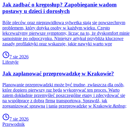
Jak zadbać o kręgosłup? Zapobieganie wadom
postawy u dzieci i dorosłych
Bóle pleców oraz nieprawidłowa sylwetka stają się powszechnym
problemem, który dotyka osoby w każdym wieku. Często
lekceważymy pierwsze symptomy, licząc na to, że dyskomfort minie
samoistnie po odpoczynku. Niniejszy artykuł przybliża kluczowe
zasady profilaktyki oraz wskazuje, jakie nawyki warto wpr
7 sie 2026
Lifestyle
Jak zaplanować przeprowadzkę w Krakowie?
Planowanie przeprowadzki może być trudne, zwłaszcza dla osób,
które dopiero pierwszy raz będą wykonywać ten proces. Warto
zatem dokładnie przemyśleć poszczególne etapy i zdecydować się
na współpracę z dobrą firmą transportową. Sprawdź, jak
zorganizować sprawną i tanią przeprowadzkę w Krakowie.&nbsp;
7 sie 2026
Przewodnik