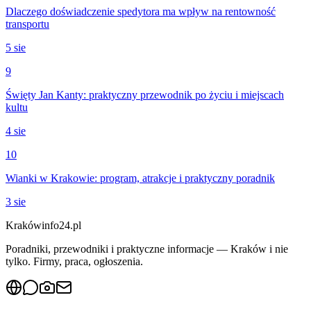
Dlaczego doświadczenie spedytora ma wpływ na rentowność
transportu
5 sie
9
Święty Jan Kanty: praktyczny przewodnik po życiu i miejscach
kultu
4 sie
10
Wianki w Krakowie: program, atrakcje i praktyczny poradnik
3 sie
Krakówinfo24.pl
Poradniki, przewodniki i praktyczne informacje — Kraków i nie
tylko. Firmy, praca, ogłoszenia.