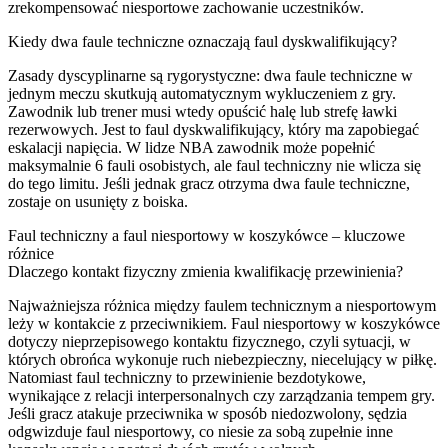
zrekompensować niesportowe zachowanie uczestników.
Kiedy dwa faule techniczne oznaczają faul dyskwalifikujący?
Zasady dyscyplinarne są rygorystyczne: dwa faule techniczne w
jednym meczu skutkują automatycznym wykluczeniem z gry.
Zawodnik lub trener musi wtedy opuścić halę lub strefę ławki
rezerwowych. Jest to faul dyskwalifikujący, który ma zapobiegać
eskalacji napięcia. W lidze NBA zawodnik może popełnić
maksymalnie 6 fauli osobistych, ale faul techniczny nie wlicza się
do tego limitu. Jeśli jednak gracz otrzyma dwa faule techniczne,
zostaje on usunięty z boiska.
Faul techniczny a faul niesportowy w koszykówce – kluczowe
różnice
Dlaczego kontakt fizyczny zmienia kwalifikację przewinienia?
Najważniejsza różnica między faulem technicznym a niesportowym
leży w kontakcie z przeciwnikiem. Faul niesportowy w koszykówce
dotyczy nieprzepisowego kontaktu fizycznego, czyli sytuacji, w
których obrońca wykonuje ruch niebezpieczny, niecelujący w piłkę.
Natomiast faul techniczny to przewinienie bezdotykowe,
wynikające z relacji interpersonalnych czy zarządzania tempem gry.
Jeśli gracz atakuje przeciwnika w sposób niedozwolony, sędzia
odgwizduje faul niesportowy, co niesie za sobą zupełnie inne