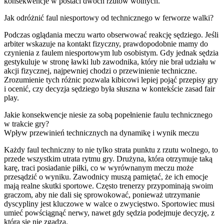
konsekwencje w postaci dwóch rzutów wolnych.
Jak odróżnić faul niesportowy od technicznego w ferworze walki?
Podczas oglądania meczu warto obserwować reakcję sędziego. Jeśli
arbiter wskazuje na kontakt fizyczny, prawdopodobnie mamy do
czynienia z faulem niesportowym lub osobistym. Gdy jednak sędzia
gestykuluje w stronę ławki lub zawodnika, który nie brał udziału w
akcji fizycznej, najpewniej chodzi o przewinienie techniczne.
Zrozumienie tych różnic pozwala kibicowi lepiej pojąć przepisy gry
i ocenić, czy decyzja sędziego była słuszna w kontekście zasad fair
play.
Jakie konsekwencje niesie za sobą popełnienie faulu technicznego
w trakcie gry?
Wpływ przewinień technicznych na dynamikę i wynik meczu
Każdy faul techniczny to nie tylko strata punktu z rzutu wolnego, to
przede wszystkim utrata rytmu gry. Drużyna, która otrzymuje taką
karę, traci posiadanie piłki, co w wyrównanym meczu może
przesądzić o wyniku. Zawodnicy muszą pamiętać, że ich emocje
mają realne skutki sportowe. Często trenerzy przypominają swoim
graczom, aby nie dali się sprowokować, ponieważ utrzymanie
dyscypliny jest kluczowe w walce o zwycięstwo. Sportowiec musi
umieć powściągnąć nerwy, nawet gdy sędzia podejmuje decyzję, z
którą się nie zgadza.