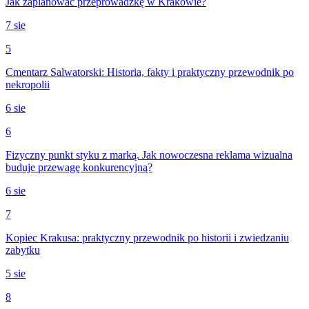
Jak zaplanować przeprowadzkę w Krakowie?
7 sie
5
Cmentarz Salwatorski: Historia, fakty i praktyczny przewodnik po
nekropolii
6 sie
6
Fizyczny punkt styku z marką. Jak nowoczesna reklama wizualna
buduje przewagę konkurencyjną?
6 sie
7
Kopiec Krakusa: praktyczny przewodnik po historii i zwiedzaniu
zabytku
5 sie
8