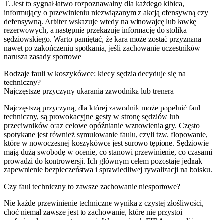
T. Jest to sygnał łatwo rozpoznawalny dla każdego kibica,
informujący o przewinieniu niezwiązanym z akcją ofensywną czy
defensywną. Arbiter wskazuje wtedy na winowajcę lub ławkę
rezerwowych, a następnie przekazuje informację do stolika
sędziowskiego. Warto pamiętać, że kara może zostać przyznana
nawet po zakończeniu spotkania, jeśli zachowanie uczestników
narusza zasady sportowe.
Rodzaje fauli w koszykówce: kiedy sędzia decyduje się na
techniczny?
Najczęstsze przyczyny ukarania zawodnika lub trenera
Najczęstszą przyczyną, dla której zawodnik może popełnić faul
techniczny, są prowokacyjne gesty w stronę sędziów lub
przeciwników oraz celowe opóźnianie wznowienia gry. Często
spotykane jest również symulowanie faulu, czyli tzw. flopowanie,
które w nowoczesnej koszykówce jest surowo tępione. Sędziowie
mają dużą swobodę w ocenie, co stanowi przewinienie, co czasami
prowadzi do kontrowersji. Ich głównym celem pozostaje jednak
zapewnienie bezpieczeństwa i sprawiedliwej rywalizacji na boisku.
Czy faul techniczny to zawsze zachowanie niesportowe?
Nie każde przewinienie techniczne wynika z czystej złośliwości,
choć niemal zawsze jest to zachowanie, które nie przystoi