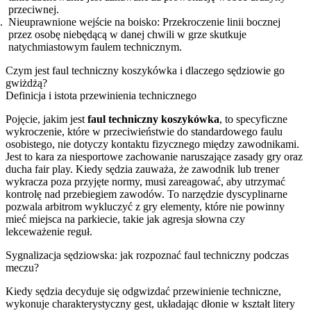
przeciwnej.
Nieuprawnione wejście na boisko: Przekroczenie linii bocznej
przez osobę niebędącą w danej chwili w grze skutkuje
natychmiastowym faulem technicznym.
Czym jest faul techniczny koszykówka i dlaczego sędziowie go
gwiżdżą?
Definicja i istota przewinienia technicznego
Pojęcie, jakim jest
faul techniczny koszykówka
, to specyficzne
wykroczenie, które w przeciwieństwie do standardowego faulu
osobistego, nie dotyczy kontaktu fizycznego między zawodnikami.
Jest to kara za niesportowe zachowanie naruszające zasady gry oraz
ducha fair play. Kiedy sędzia zauważa, że zawodnik lub trener
wykracza poza przyjęte normy, musi zareagować, aby utrzymać
kontrolę nad przebiegiem zawodów. To narzędzie dyscyplinarne
pozwala arbitrom wykluczyć z gry elementy, które nie powinny
mieć miejsca na parkiecie, takie jak agresja słowna czy
lekceważenie reguł.
Sygnalizacja sędziowska: jak rozpoznać faul techniczny podczas
meczu?
Kiedy sędzia decyduje się odgwizdać przewinienie techniczne,
wykonuje charakterystyczny gest, układając dłonie w kształt litery