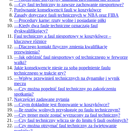
—
Czy faul techniczny to zawsze zachowanie niesportowe?
Porównanie konsekwencji fauli w koszykówce
Zasady dotyczące fauli technicznych w NBA oraz FIBA
—
Procedury karne: rzuty wolne i posiadanie piłki
—
Kiedy dwa faule techniczne oznaczają faul
dyskwalifikujący?
Faul techniczny a faul niesportowy w koszykówce –
kluczowe różnice
—
Dlaczego kontakt fizyczny zmienia kwalifikację
przewinienia?
—
Jak odróżnić faul niesportowy od technicznego w ferworze
walki?
Jakie konsekwencje niesie za sobą popełnienie faulu
technicznego w trakcie gry?
—
Wpływ przewinień technicznych na dynamikę i wynik
meczu
—
Czy można popełnić faul techniczny po zakończeniu
spotkania?
Najczęściej zadawane pytania
—
Czym dokładnie jest flopowanie w koszykówce?
—
Ile rzutów wolnych przysługuje po faulu technicznym?
—
Czy trener może zostać wyrzucony za faul techniczny?
—
Czy faul techniczny wlicza się do limitu 6 fauli osobistych?
—
Czy można otrzymać faul techniczny za świętowanie
punktów?