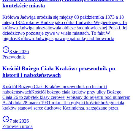
kontekście miasta
Królowa Jadwiga urodziła się między 03 października 1373 a 18
lutego 1374 roku w Budzie jako córka Ludwika Węgierskiego. Ta
królowa Jadwiga ukształtowała oblicze średniowiecznej Polski. Jej
dziedzictwo pozostaje żywe w wielu miastach. To fakt.W
pigułce:Królowa Jadwiga sprawuje patronkę nad Inowrocła
8 sie 2026
Przewodnik
Kościół Bożego Ciała Kraków: przewodnik po
historii i nabożeństwach
Kościół Bożego Ciała Kraków: przewodnik po historii i
nabożeństwachKościół bożego ciała kraków przy ulicy Bożego
Ciała 26 to zabytek klasy zerowej wpisany do rejestru pod numerem
A-24 dnia 28 marca 1931 roku. Ten gotycki kościół bożego ciała
kraków stanowi serce duchowe Kazimierza, zarządzane przez
7 sie 2026
Zdrowie i uroda