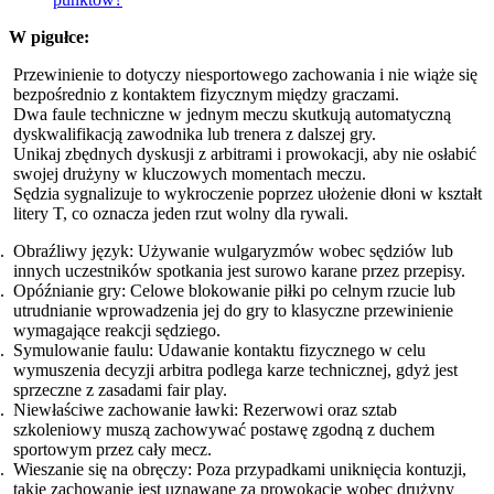
W pigułce:
Przewinienie to dotyczy niesportowego zachowania i nie wiąże się
bezpośrednio z kontaktem fizycznym między graczami.
Dwa faule techniczne w jednym meczu skutkują automatyczną
dyskwalifikacją zawodnika lub trenera z dalszej gry.
Unikaj zbędnych dyskusji z arbitrami i prowokacji, aby nie osłabić
swojej drużyny w kluczowych momentach meczu.
Sędzia sygnalizuje to wykroczenie poprzez ułożenie dłoni w kształt
litery T, co oznacza jeden rzut wolny dla rywali.
Obraźliwy język: Używanie wulgaryzmów wobec sędziów lub
innych uczestników spotkania jest surowo karane przez przepisy.
Opóźnianie gry: Celowe blokowanie piłki po celnym rzucie lub
utrudnianie wprowadzenia jej do gry to klasyczne przewinienie
wymagające reakcji sędziego.
Symulowanie faulu: Udawanie kontaktu fizycznego w celu
wymuszenia decyzji arbitra podlega karze technicznej, gdyż jest
sprzeczne z zasadami fair play.
Niewłaściwe zachowanie ławki: Rezerwowi oraz sztab
szkoleniowy muszą zachowywać postawę zgodną z duchem
sportowym przez cały mecz.
Wieszanie się na obręczy: Poza przypadkami uniknięcia kontuzji,
takie zachowanie jest uznawane za prowokację wobec drużyny