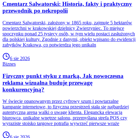
Cmentarz Salwatorski: Historia, fakty i praktyczny
przewodnik po nekropolii
Cmentarz Salwatorski, założony w 1865 roku, zajmuje 5 hektarów
powierzchni w krakowskiej dzielnicy Zwierzyniec. To miejsce
spoczynku ponad 25 tysięcy osób, w tym wielu postaci zasłużonych
dla polskiej kultury. Zgodnie z danymi, obiekt wpisano do ewidencji
zabytków Krakowa, co potwierdza jego unikaln
6 sie 2026
Biznes
Fizyczny punkt styku z marką. Jak nowoczesna
reklama wizualna buduje przewagę
konkurencyjną?
W świecie opanowanym przez cyfrowy szum i powtarzalne
kampanie internetowe, to fizyczna przestrzeń stała się najbardziej
autentyczną areną walki o uwagę klienta. Elegancka elewacja
biurowca, unikalne wnętrze salonu, przemyślana strefa POS czy
wyraziste stoisko targowe potrafią wywrzeć pierwsze wraże
6 sie 2026