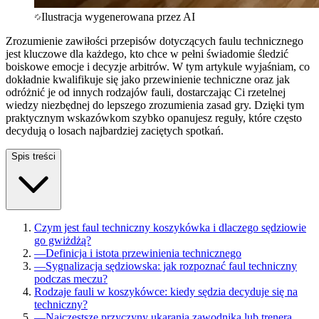
Ilustracja wygenerowana przez AI
Zrozumienie zawiłości przepisów dotyczących faulu technicznego
jest kluczowe dla każdego, kto chce w pełni świadomie śledzić
boiskowe emocje i decyzje arbitrów. W tym artykule wyjaśniam, co
dokładnie kwalifikuje się jako przewinienie techniczne oraz jak
odróżnić je od innych rodzajów fauli, dostarczając Ci rzetelnej
wiedzy niezbędnej do lepszego zrozumienia zasad gry. Dzięki tym
praktycznym wskazówkom szybko opanujesz reguły, które często
decydują o losach najbardziej zaciętych spotkań.
Spis treści
Czym jest faul techniczny koszykówka i dlaczego sędziowie
go gwiżdżą?
—
Definicja i istota przewinienia technicznego
—
Sygnalizacja sędziowska: jak rozpoznać faul techniczny
podczas meczu?
Rodzaje fauli w koszykówce: kiedy sędzia decyduje się na
techniczny?
—
Najczęstsze przyczyny ukarania zawodnika lub trenera