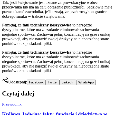
Tak, jeśli świętowanie jest uznane za prowokacyjne wobec
przeciwnika lub ma na celu obrażenie publiczności. Sędziowie mają
prawo ukarać zawodnika, jeśli uznają, że przekroczył on granice
dobrego smaku w trakcie świętowania.
Pamiętaj, że
faul techniczny koszykówka
to narzędzie
dyscyplinarne, które ma za zadanie eliminować zachowania
niegodne sportowca. Zachowaj pełną koncentrację na grze i unikaj
prowokacji, aby nie narazić swojej drużyny na niepotrzebną stratę
punktów oraz posiadania piłki.
Pamiętaj, że
faul techniczny koszykówka
to narzędzie
dyscyplinarne, które ma za zadanie eliminować zachowania
niegodne sportowca. Zachowaj pełną koncentrację na grze i unikaj
prowokacji, aby nie narazić swojej drużyny na niepotrzebną stratę
punktów oraz posiadania piłki.
Udostępnij:
Facebook
Twitter
LinkedIn
WhatsApp
Czytaj dalej
Przewodnik
Królowa Jadwiga: fakty, fundacje i dziedzictwo w