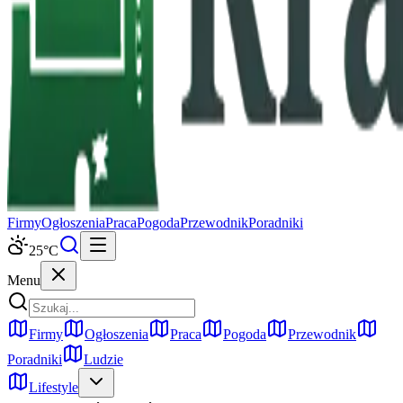
Firmy
Ogłoszenia
Praca
Pogoda
Przewodnik
Poradniki
25
°C
Menu
Firmy
Ogłoszenia
Praca
Pogoda
Przewodnik
Poradniki
Ludzie
Lifestyle