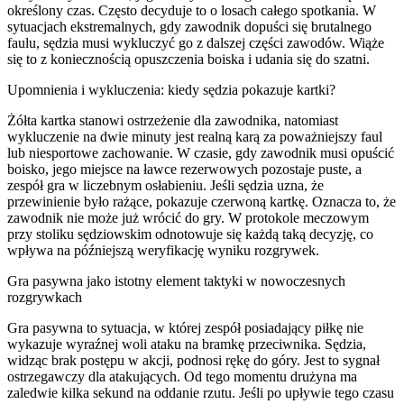
określony czas. Często decyduje to o losach całego spotkania. W
sytuacjach ekstremalnych, gdy zawodnik dopuści się brutalnego
faulu, sędzia musi wykluczyć go z dalszej części zawodów. Wiąże
się to z koniecznością opuszczenia boiska i udania się do szatni.
Upomnienia i wykluczenia: kiedy sędzia pokazuje kartki?
Żółta kartka stanowi ostrzeżenie dla zawodnika, natomiast
wykluczenie na dwie minuty jest realną karą za poważniejszy faul
lub niesportowe zachowanie. W czasie, gdy zawodnik musi opuścić
boisko, jego miejsce na ławce rezerwowych pozostaje puste, a
zespół gra w liczebnym osłabieniu. Jeśli sędzia uzna, że
przewinienie było rażące, pokazuje czerwoną kartkę. Oznacza to, że
zawodnik nie może już wrócić do gry. W protokole meczowym
przy stoliku sędziowskim odnotowuje się każdą taką decyzję, co
wpływa na późniejszą weryfikację wyniku rozgrywek.
Gra pasywna jako istotny element taktyki w nowoczesnych
rozgrywkach
Gra pasywna to sytuacja, w której zespół posiadający piłkę nie
wykazuje wyraźnej woli ataku na bramkę przeciwnika. Sędzia,
widząc brak postępu w akcji, podnosi rękę do góry. Jest to sygnał
ostrzegawczy dla atakujących. Od tego momentu drużyna ma
zaledwie kilka sekund na oddanie rzutu. Jeśli po upływie tego czasu