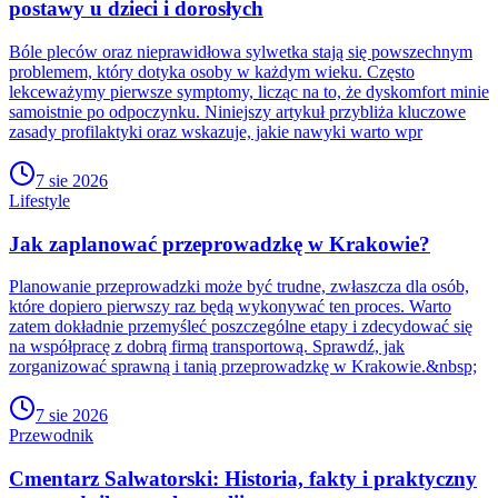
postawy u dzieci i dorosłych
Bóle pleców oraz nieprawidłowa sylwetka stają się powszechnym
problemem, który dotyka osoby w każdym wieku. Często
lekceważymy pierwsze symptomy, licząc na to, że dyskomfort minie
samoistnie po odpoczynku. Niniejszy artykuł przybliża kluczowe
zasady profilaktyki oraz wskazuje, jakie nawyki warto wpr
7 sie 2026
Lifestyle
Jak zaplanować przeprowadzkę w Krakowie?
Planowanie przeprowadzki może być trudne, zwłaszcza dla osób,
które dopiero pierwszy raz będą wykonywać ten proces. Warto
zatem dokładnie przemyśleć poszczególne etapy i zdecydować się
na współpracę z dobrą firmą transportową. Sprawdź, jak
zorganizować sprawną i tanią przeprowadzkę w Krakowie.&nbsp;
7 sie 2026
Przewodnik
Cmentarz Salwatorski: Historia, fakty i praktyczny