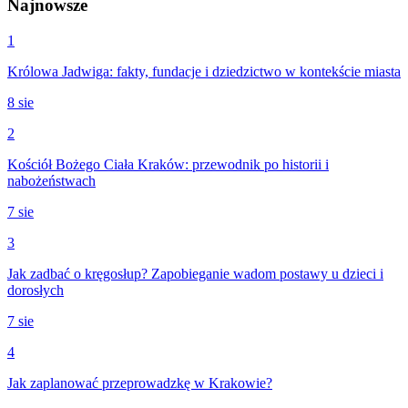
Najnowsze
1
Królowa Jadwiga: fakty, fundacje i dziedzictwo w kontekście miasta
8 sie
2
Kościół Bożego Ciała Kraków: przewodnik po historii i
nabożeństwach
7 sie
3
Jak zadbać o kręgosłup? Zapobieganie wadom postawy u dzieci i
dorosłych
7 sie
4
Jak zaplanować przeprowadzkę w Krakowie?