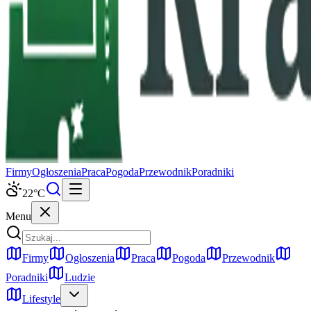
Firmy
Ogłoszenia
Praca
Pogoda
Przewodnik
Poradniki
22
°C
Menu
Firmy
Ogłoszenia
Praca
Pogoda
Przewodnik
Poradniki
Ludzie
Lifestyle