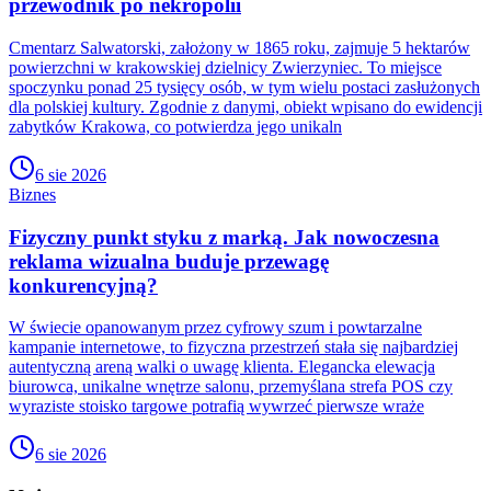
przewodnik po nekropolii
Cmentarz Salwatorski, założony w 1865 roku, zajmuje 5 hektarów
powierzchni w krakowskiej dzielnicy Zwierzyniec. To miejsce
spoczynku ponad 25 tysięcy osób, w tym wielu postaci zasłużonych
dla polskiej kultury. Zgodnie z danymi, obiekt wpisano do ewidencji
zabytków Krakowa, co potwierdza jego unikaln
6 sie 2026
Biznes
Fizyczny punkt styku z marką. Jak nowoczesna
reklama wizualna buduje przewagę
konkurencyjną?
W świecie opanowanym przez cyfrowy szum i powtarzalne
kampanie internetowe, to fizyczna przestrzeń stała się najbardziej
autentyczną areną walki o uwagę klienta. Elegancka elewacja
biurowca, unikalne wnętrze salonu, przemyślana strefa POS czy
wyraziste stoisko targowe potrafią wywrzeć pierwsze wraże
6 sie 2026