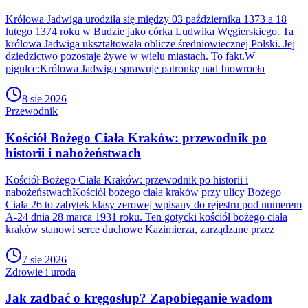
Królowa Jadwiga urodziła się między 03 października 1373 a 18
lutego 1374 roku w Budzie jako córka Ludwika Węgierskiego. Ta
królowa Jadwiga ukształtowała oblicze średniowiecznej Polski. Jej
dziedzictwo pozostaje żywe w wielu miastach. To fakt.W
pigułce:Królowa Jadwiga sprawuje patronkę nad Inowrocła
8 sie 2026
Przewodnik
Kościół Bożego Ciała Kraków: przewodnik po
historii i nabożeństwach
Kościół Bożego Ciała Kraków: przewodnik po historii i
nabożeństwachKościół bożego ciała kraków przy ulicy Bożego
Ciała 26 to zabytek klasy zerowej wpisany do rejestru pod numerem
A-24 dnia 28 marca 1931 roku. Ten gotycki kościół bożego ciała
kraków stanowi serce duchowe Kazimierza, zarządzane przez
7 sie 2026
Zdrowie i uroda
Jak zadbać o kręgosłup? Zapobieganie wadom