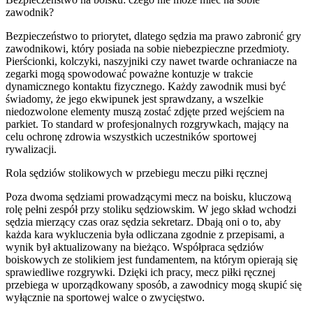
zawodnik?
Bezpieczeństwo to priorytet, dlatego sędzia ma prawo zabronić gry
zawodnikowi, który posiada na sobie niebezpieczne przedmioty.
Pierścionki, kolczyki, naszyjniki czy nawet twarde ochraniacze na
zegarki mogą spowodować poważne kontuzje w trakcie
dynamicznego kontaktu fizycznego. Każdy zawodnik musi być
świadomy, że jego ekwipunek jest sprawdzany, a wszelkie
niedozwolone elementy muszą zostać zdjęte przed wejściem na
parkiet. To standard w profesjonalnych rozgrywkach, mający na
celu ochronę zdrowia wszystkich uczestników sportowej
rywalizacji.
Rola sędziów stolikowych w przebiegu meczu piłki ręcznej
Poza dwoma sędziami prowadzącymi mecz na boisku, kluczową
rolę pełni zespół przy stoliku sędziowskim. W jego skład wchodzi
sędzia mierzący czas oraz sędzia sekretarz. Dbają oni o to, aby
każda kara wykluczenia była odliczana zgodnie z przepisami, a
wynik był aktualizowany na bieżąco. Współpraca sędziów
boiskowych ze stolikiem jest fundamentem, na którym opierają się
sprawiedliwe rozgrywki. Dzięki ich pracy, mecz piłki ręcznej
przebiega w uporządkowany sposób, a zawodnicy mogą skupić się
wyłącznie na sportowej walce o zwycięstwo.