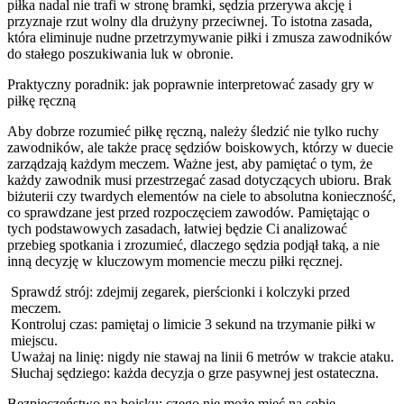
piłka nadal nie trafi w stronę bramki, sędzia przerywa akcję i
przyznaje rzut wolny dla drużyny przeciwnej. To istotna zasada,
która eliminuje nudne przetrzymywanie piłki i zmusza zawodników
do stałego poszukiwania luk w obronie.
Praktyczny poradnik: jak poprawnie interpretować zasady gry w
piłkę ręczną
Aby dobrze rozumieć piłkę ręczną, należy śledzić nie tylko ruchy
zawodników, ale także pracę sędziów boiskowych, którzy w duecie
zarządzają każdym meczem. Ważne jest, aby pamiętać o tym, że
każdy zawodnik musi przestrzegać zasad dotyczących ubioru. Brak
biżuterii czy twardych elementów na ciele to absolutna konieczność,
co sprawdzane jest przed rozpoczęciem zawodów. Pamiętając o
tych podstawowych zasadach, łatwiej będzie Ci analizować
przebieg spotkania i zrozumieć, dlaczego sędzia podjął taką, a nie
inną decyzję w kluczowym momencie meczu piłki ręcznej.
Sprawdź strój: zdejmij zegarek, pierścionki i kolczyki przed
meczem.
Kontroluj czas: pamiętaj o limicie 3 sekund na trzymanie piłki w
miejscu.
Uważaj na linię: nigdy nie stawaj na linii 6 metrów w trakcie ataku.
Słuchaj sędziego: każda decyzja o grze pasywnej jest ostateczna.
Bezpieczeństwo na boisku: czego nie może mieć na sobie