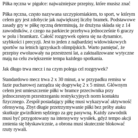
Piłka ręczna w pigułce: najważniejsze przepisy, które musisz znać
Piłka ręczna, często nazywana szczypiorniakiem, to sport, w którym
celem gry jest zdobycie jak największej liczby bramek. Podstawowe
zasady gry w piłkę ręczną determinują, że drużyna składa się z 14
zawodników, z czego na parkiecie przebywa jednocześnie 6 graczy
w polu i bramkarz. Całość rozgrywek opiera się na dynamice,
szybkości i precyzji. Jest to jeden z najbardziej widowiskowych
sportów na letnich igrzyskach olimpijskich. Warto pamiętać, że
przepisy ewoluowały na przestrzeni lat, a zaktualizowane wytyczne
mają na celu zwiększenie tempa każdego spotkania.
Jak długo trwa mecz i na czym polega cel rozgrywek?
Standardowo mecz trwa 2 x 30 minut, a w przypadku remisu w
fazie pucharowej zarządza się dogrywkę 2 x 5 minut. Głównym
celem jest umieszczenie piłki w bramce przeciwnika przy
jednoczesnym przestrzeganiu restrykcyjnych norm kontaktu
fizycznego. Zespół posiadający piłkę musi wykazywać aktywność
ofensywną. Zbyt długie przetrzymywanie piłki bez próby ataku
skutkuje gwizdkiem sędziego za grę pasywną. Każdy zawodnik
musi być przygotowany na intensywny wysiłek, gdyż tempo akcji
zmienia się błyskawicznie, a obrona musi skutecznie blokować
rzuty rywali.