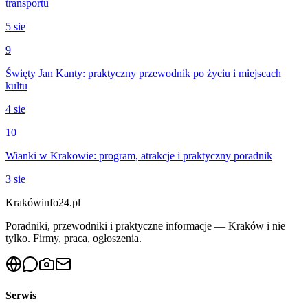
transportu
5 sie
9
Święty Jan Kanty: praktyczny przewodnik po życiu i miejscach
kultu
4 sie
10
Wianki w Krakowie: program, atrakcje i praktyczny poradnik
3 sie
Krakówinfo24.pl
Poradniki, przewodniki i praktyczne informacje — Kraków i nie
tylko. Firmy, praca, ogłoszenia.
Serwis