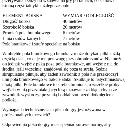
przerywana i służy do wznawiania gry po faulach, co stanowi
istotną część taktyki każdego zespołu.
ELEMENT BOISKA
WYMIAR / ODLEGŁOŚĆ
Długość boiska
40 metrów
Szerokość boiska
20 metrów
Promień pola bramkowego
6 metrów
Linia rzutów karnych
7 metrów
Pole bramkowe i strefy specjalne na boisku
W obrębie pola bramkowego bramkarz może dotykać piłki każdą
częścią ciała, co daje mu przewagę przy obronie rzutów. Nie może
on jednak wyjść z piłką poza pole bramkowe, ani wejść z nią do
środka, jeśli wcześniej znajdował się poza tą strefą. Sędzia
skrupulatnie pilnuje, aby żaden zawodnik z pola nie przekroczył
linii pola bramkowego w trakcie ataku. Skutkuje to natychmiastową
utratą piłki. Pole bramkowe to strefa chroniona, a wszelkie próby
wejścia w nią przez atakujących są uznawane za błąd, chyba że
zawodnik wyskoczył poza nią i oddał rzut przed dotknięciem
podłoża.
Wymagania techniczne: jaka piłka do gry jest używana w
profesjonalnych meczach?
Odpowiednia piłka do gry musi spełniać surowe normy, aby