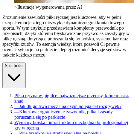
Ilustracja wygenerowana przez AI
Zrozumienie zawiłości piłki ręcznej jest kluczowe, aby w pełni
czerpać emocje z tego niezwykle dynamicznego i kontaktowego
sportu. W tym artykule przedstawiam kompletny przewodnik po
przepisach, dzięki któremu błyskawicznie przyswoisz zasady gry w
piłkę ręczną, dotyczące poruszania się po boisku, systemu kar oraz
specyfiki rzutów. To esencja wiedzy, która pozwoli Ci pewnie
oceniać sytuacje na parkiecie i lepiej rozumieć decyzje sędziów w
trakcie każdego meczu.
Spis treści
Piłka ręczna w pigułce: najważniejsze przepisy, które musisz
znać
—
Jak długo trwa mecz i na czym polega cel rozgrywek?
—
Kluczowe ograniczenia: zawodnik, piłka i zasady
poruszania się po parkiecie
Wymiary boiska i infrastruktura niezbędna do profesjonalnej
gry w ręczną
—
Pole bramkowe i strefy specjalne na boisku