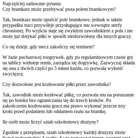
Najczęściej zadawane pytania
Czy bramkarz może przebywać poza polem bramkowym?
Tak, bramkarz może opuścić pole bramkowe, jednak w takim
przypadku traci przywileje przysługujące mu wewnątrz strefy
chronionej. Po wyjściu staje się zwykłym zawodnikiem z pola i nie
może już dotykać piłki w sposób niedozwolony dla innych graczy.
Co się dzieje, gdy mecz zakończy się remisem?
W fazie pucharowej rozgrywek, gdy po regulaminowym czasie gry
na tablicy widnieje remis, zarządza się dogrywkę. Zazwyczaj składa
się ona z dwóch części po 5 minut każda, co pozwala wyłonić
zwycięzcę.
Czy dozwolone jest kozłowanie piłki przez zawodnika?
Tak, zawodnik może kozłować piłkę, co pozwala mu na poruszanie
się po boisku bez ograniczania się do trzech kroków. Po
zakończeniu kozłowania gracz ma prawo wykonać jeszcze trzy
kroki przed podaniem lub oddaniem rzutu na bramkę.
Ile osób może liczyć sztab szkoleniowy drużyny?
Zgodnie z przepisami, sztab szkoleniowy każdej drużyny może
liczyć maksymalnie 4 osoby. Są to zazwyczaj trener, asystent oraz