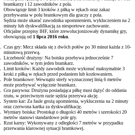
bramkarzy i 12 zawodników z pola.
Obowiązuje limit 3 kroków z piłką w rękach oraz zakaz
przebywania w polu bramkowym dla graczy z pola.
Sędzia może ukarać zawodnika upomnieniem, wykluczeniem na 2
minuty lub dyskwalifikacją za niesportowe zachowanie.
Oficjalne przepisy IHF, które zrewolucjonizowały dynamikę gry,
obowiązują od
1 lipca 2016 roku
.
Czas gry: Mecz składa się z dwóch połów po 30 minut każda z 10-
minutową przerwą.
Liczebność drużyny: Na boisku przebywa jednocześnie 7
zawodników, w tym jeden bramkarz.
Limit kroków: Każdy zawodnik może wykonać maksymalnie 3
kroki z piłką w rękach przed podaniem lub kozłowaniem.
Pole bramkowe: Wewnątrz strefy wyznaczonej linią 6 metrów
może przebywać wyłącznie bramkarz.
Gra pasywna: Drużyna posiadająca piłkę musi dążyć do oddania
rzutu, w przeciwnym razie sędzia przerywa akcję.
System kar: Za faule grożą upomnienia, wykluczenia na 2 minuty
oraz czerwona kartka za dyskwalifikację.
Wymiary boiska: Prostokąt o długości 40 metrów i szerokości 20
metrów stanowi standardowe pole gry.
Rzut karny: Wykonywany z odległości 7 metrów w przypadku
przerwania klarownej sytuacji bramkowej.