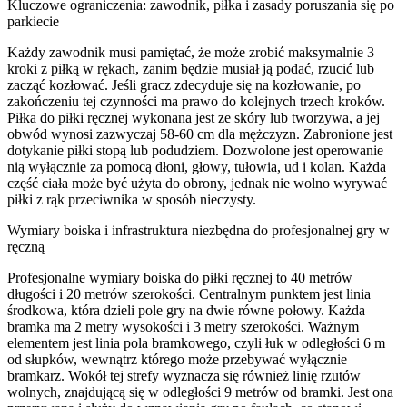
Kluczowe ograniczenia: zawodnik, piłka i zasady poruszania się po
parkiecie
Każdy zawodnik musi pamiętać, że może zrobić maksymalnie 3
kroki z piłką w rękach, zanim będzie musiał ją podać, rzucić lub
zacząć kozłować. Jeśli gracz zdecyduje się na kozłowanie, po
zakończeniu tej czynności ma prawo do kolejnych trzech kroków.
Piłka do piłki ręcznej wykonana jest ze skóry lub tworzywa, a jej
obwód wynosi zazwyczaj 58-60 cm dla mężczyzn. Zabronione jest
dotykanie piłki stopą lub podudziem. Dozwolone jest operowanie
nią wyłącznie za pomocą dłoni, głowy, tułowia, ud i kolan. Każda
część ciała może być użyta do obrony, jednak nie wolno wyrywać
piłki z rąk przeciwnika w sposób nieczysty.
Wymiary boiska i infrastruktura niezbędna do profesjonalnej gry w
ręczną
Profesjonalne wymiary boiska do piłki ręcznej to 40 metrów
długości i 20 metrów szerokości. Centralnym punktem jest linia
środkowa, która dzieli pole gry na dwie równe połowy. Każda
bramka ma 2 metry wysokości i 3 metry szerokości. Ważnym
elementem jest linia pola bramkowego, czyli łuk w odległości 6 m
od słupków, wewnątrz którego może przebywać wyłącznie
bramkarz. Wokół tej strefy wyznacza się również linię rzutów
wolnych, znajdującą się w odległości 9 metrów od bramki. Jest ona