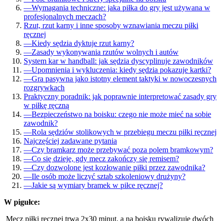
—
Wymagania techniczne: jaka piłka do gry jest używana w
profesjonalnych meczach?
Rzut, rzut karny i inne sposoby wznawiania meczu piłki
ręcznej
—
Kiedy sędzia dyktuje rzut karny?
—
Zasady wykonywania rzutów wolnych i autów
System kar w handball: jak sędzia dyscyplinuje zawodników
—
Upomnienia i wykluczenia: kiedy sędzia pokazuje kartki?
—
Gra pasywna jako istotny element taktyki w nowoczesnych
rozgrywkach
Praktyczny poradnik: jak poprawnie interpretować zasady gry
w piłkę ręczną
—
Bezpieczeństwo na boisku: czego nie może mieć na sobie
zawodnik?
—
Rola sędziów stolikowych w przebiegu meczu piłki ręcznej
Najczęściej zadawane pytania
—
Czy bramkarz może przebywać poza polem bramkowym?
—
Co się dzieje, gdy mecz zakończy się remisem?
—
Czy dozwolone jest kozłowanie piłki przez zawodnika?
—
Ile osób może liczyć sztab szkoleniowy drużyny?
—
Jakie są wymiary bramek w piłce ręcznej?
W pigułce:
Mecz piłki ręcznej trwa 2x30 minut, a na boisku rywalizuje dwóch