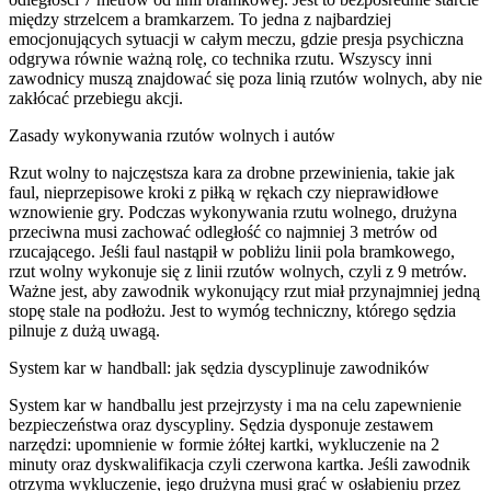
między strzelcem a bramkarzem. To jedna z najbardziej
emocjonujących sytuacji w całym meczu, gdzie presja psychiczna
odgrywa równie ważną rolę, co technika rzutu. Wszyscy inni
zawodnicy muszą znajdować się poza linią rzutów wolnych, aby nie
zakłócać przebiegu akcji.
Zasady wykonywania rzutów wolnych i autów
Rzut wolny to najczęstsza kara za drobne przewinienia, takie jak
faul, nieprzepisowe kroki z piłką w rękach czy nieprawidłowe
wznowienie gry. Podczas wykonywania rzutu wolnego, drużyna
przeciwna musi zachować odległość co najmniej 3 metrów od
rzucającego. Jeśli faul nastąpił w pobliżu linii pola bramkowego,
rzut wolny wykonuje się z linii rzutów wolnych, czyli z 9 metrów.
Ważne jest, aby zawodnik wykonujący rzut miał przynajmniej jedną
stopę stale na podłożu. Jest to wymóg techniczny, którego sędzia
pilnuje z dużą uwagą.
System kar w handball: jak sędzia dyscyplinuje zawodników
System kar w handballu jest przejrzysty i ma na celu zapewnienie
bezpieczeństwa oraz dyscypliny. Sędzia dysponuje zestawem
narzędzi: upomnienie w formie żółtej kartki, wykluczenie na 2
minuty oraz dyskwalifikacja czyli czerwona kartka. Jeśli zawodnik
otrzyma wykluczenie, jego drużyna musi grać w osłabieniu przez