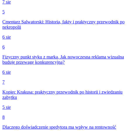
7 sie
5
Cmentarz Salwatorski: Historia, fakty i praktyczny przewodnik po
nekropolii
6 sie
6
Fizyczny punkt styku z marką. Jak nowoczesna reklama wizualna
buduje przewagę konkurencyjną?
6 sie
7
Kopiec Krakusa: praktyczny przewodnik po historii i zwiedzaniu
zabytku
5 sie
8
Dlaczego doświadczenie spedytora ma wpływ na rentowność