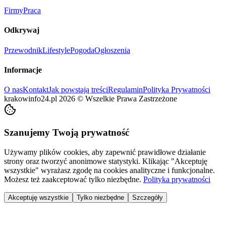
Firmy
Praca
Odkrywaj
Przewodnik
Lifestyle
Pogoda
Ogłoszenia
Informacje
O nas
Kontakt
Jak powstają treści
Regulamin
Polityka Prywatności
krakowinfo24.pl
2026
©
Wszelkie Prawa Zastrzeżone
Szanujemy Twoją prywatność
Używamy plików cookies, aby zapewnić prawidłowe działanie
strony oraz tworzyć anonimowe statystyki. Klikając "Akceptuję
wszystkie" wyrażasz zgodę na cookies analityczne i funkcjonalne.
Możesz też zaakceptować tylko niezbędne.
Polityka prywatności
Akceptuję wszystkie
Tylko niezbędne
Szczegóły