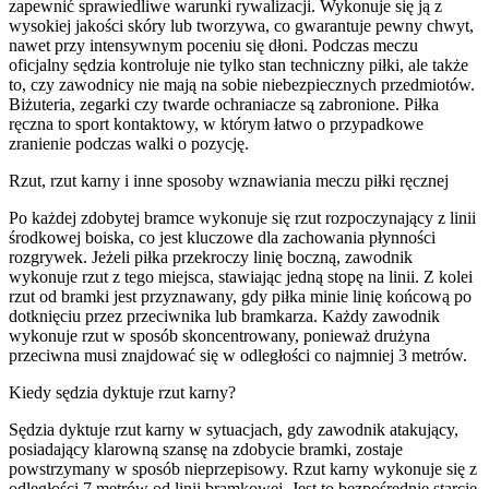
zapewnić sprawiedliwe warunki rywalizacji. Wykonuje się ją z
wysokiej jakości skóry lub tworzywa, co gwarantuje pewny chwyt,
nawet przy intensywnym poceniu się dłoni. Podczas meczu
oficjalny sędzia kontroluje nie tylko stan techniczny piłki, ale także
to, czy zawodnicy nie mają na sobie niebezpiecznych przedmiotów.
Biżuteria, zegarki czy twarde ochraniacze są zabronione. Piłka
ręczna to sport kontaktowy, w którym łatwo o przypadkowe
zranienie podczas walki o pozycję.
Rzut, rzut karny i inne sposoby wznawiania meczu piłki ręcznej
Po każdej zdobytej bramce wykonuje się rzut rozpoczynający z linii
środkowej boiska, co jest kluczowe dla zachowania płynności
rozgrywek. Jeżeli piłka przekroczy linię boczną, zawodnik
wykonuje rzut z tego miejsca, stawiając jedną stopę na linii. Z kolei
rzut od bramki jest przyznawany, gdy piłka minie linię końcową po
dotknięciu przez przeciwnika lub bramkarza. Każdy zawodnik
wykonuje rzut w sposób skoncentrowany, ponieważ drużyna
przeciwna musi znajdować się w odległości co najmniej 3 metrów.
Kiedy sędzia dyktuje rzut karny?
Sędzia dyktuje rzut karny w sytuacjach, gdy zawodnik atakujący,
posiadający klarowną szansę na zdobycie bramki, zostaje
powstrzymany w sposób nieprzepisowy. Rzut karny wykonuje się z
odległości 7 metrów od linii bramkowej. Jest to bezpośrednie starcie