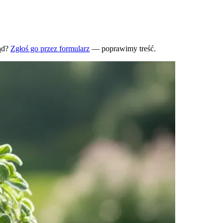
ąd?
Zgłoś go przez formularz
— poprawimy treść.