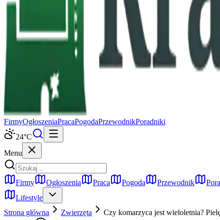
Firmy
Ogłoszenia
Praca
Pogoda
Przewodnik
Poradniki
24
°C
Menu
Firmy
Ogłoszenia
Praca
Pogoda
Przewodnik
Pora
Lifestyle
Strona główna
Zwierzęta
Czy komarzyca jest wieloletnia? Piel