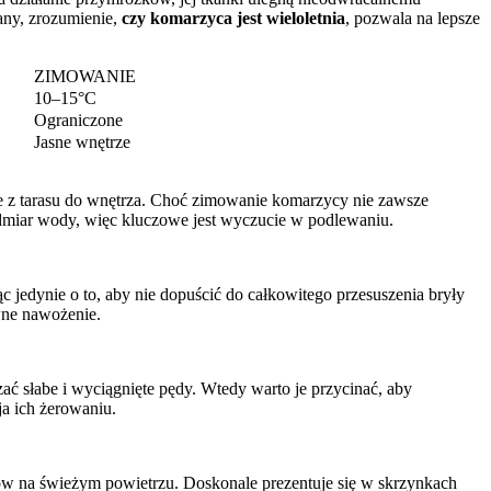
any, zrozumienie,
czy komarzyca jest wieloletnia
, pozwala na lepsze
ZIMOWANIE
10–15°C
Ograniczone
Jasne wnętrze
ce z tarasu do wnętrza. Choć zimowanie komarzycy nie zawsze
nadmiar wody, więc kluczowe jest wyczucie w podlewaniu.
jedynie o to, aby nie dopuścić do całkowitego przesuszenia bryły
wne nawożenie.
ać słabe i wyciągnięte pędy. Wtedy warto je przycinać, aby
ja ich żerowaniu.
ów na świeżym powietrzu. Doskonale prezentuje się w skrzynkach