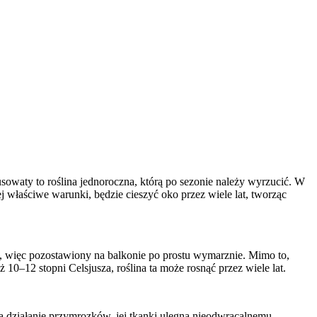
usowaty to roślina jednoroczna, którą po sezonie należy wyrzucić. W
ej właściwe warunki, będzie cieszyć oko przez wiele lat, tworząc
, więc pozostawiony na balkonie po prostu wymarznie. Mimo to,
 10–12 stopni Celsjusza, roślina ta może rosnąć przez wiele lat.
 na działanie przymrozków, jej tkanki ulegną nieodwracalnemu