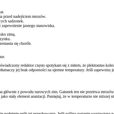
at.
ia przed nadejściem mrozów.
ych sadzonek.
z zapewnienie jasnego stanowiska.
isko zimą.
czynku.
eniania się chorób.
hus
oświadczony redaktor często spotykam się z mitem, że plektrantus kole
 tłumaczy jej brak odporności na ujemne temperatury. Jeśli zapewnisz j
zna głównie z powodu surowych zim. Gatunek ten nie przetrwa mrozów
ko stały element aranżacji. Pamiętaj, że w temperaturze nie niższej niż
nie podejmie prób jej przechowania. Jeśli roślina zostanie wystawiona