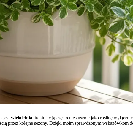
 jest wieloletnia
, traktując ją często niesłusznie jako roślinę wyłąc
nością przez kolejne sezony. Dzięki moim sprawdzonym wskazówkom dowi