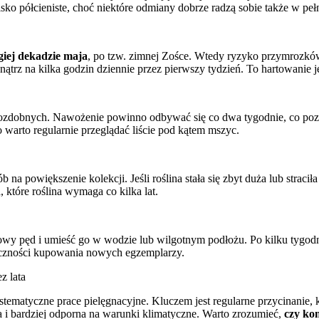
sko półcieniste, choć niektóre odmiany dobrze radzą sobie także w p
giej dekadzie maja
, po tzw. zimnej Zośce. Wtedy ryzyko przymrozków 
trz na kilka godzin dziennie przez pierwszy tydzień. To hartowanie j
ozdobnych. Nawożenie powinno odbywać się co dwa tygodnie, co pozw
 warto regularnie przeglądać liście pod kątem mszyc.
na powiększenie kolekcji. Jeśli roślina stała się zbyt duża lub straci
 które roślina wymaga co kilka lat.
owy pęd i umieść go w wodzie lub wilgotnym podłożu. Po kilku tygod
eczności kupowania nowych egzemplarzy.
z lata
matyczne prace pielęgnacyjne. Kluczem jest regularne przycinanie, kt
za i bardziej odporna na warunki klimatyczne. Warto zrozumieć,
czy kom