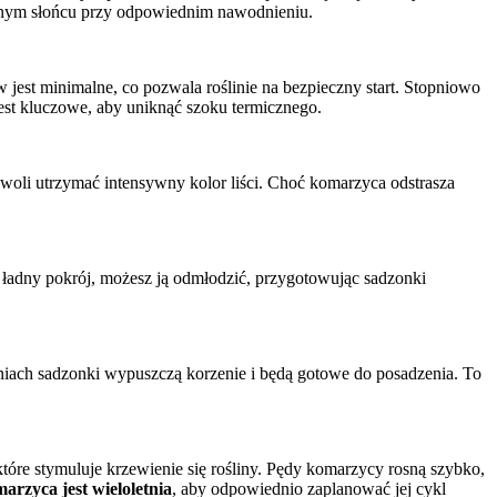
ełnym słońcu przy odpowiednim nawodnieniu.
jest minimalne, co pozwala roślinie na bezpieczny start. Stopniowo
est kluczowe, aby uniknąć szoku termicznego.
oli utrzymać intensywny kolor liści. Choć komarzyca odstrasza
ła ładny pokrój, możesz ją odmłodzić, przygotowując sadzonki
niach sadzonki wypuszczą korzenie i będą gotowe do posadzenia. To
óre stymuluje krzewienie się rośliny. Pędy komarzycy rosną szybko,
arzyca jest wieloletnia
, aby odpowiednio zaplanować jej cykl