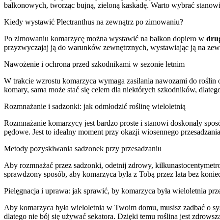
balkonowych, tworząc bujną, zieloną kaskadę. Warto wybrać stanowi
Kiedy wystawić Plectranthus na zewnątrz po zimowaniu?
Po zimowaniu komarzycę można wystawić na balkon dopiero w
dru
przyzwyczajaj ją do warunków zewnętrznych, wystawiając ją na zewną
Nawożenie i ochrona przed szkodnikami w sezonie letnim
W trakcie wzrostu komarzyca wymaga zasilania nawozami do roślin 
komary, sama może stać się celem dla niektórych szkodników, dlatego
Rozmnażanie i sadzonki: jak odmłodzić roślinę wieloletnią
Rozmnażanie komarzycy jest bardzo proste i stanowi doskonały sposób 
pędowe. Jest to idealny moment przy okazji wiosennego przesadzania,
Metody pozyskiwania sadzonek przy przesadzaniu
Aby rozmnażać przez sadzonki, odetnij zdrowy, kilkunastocentymetr
sprawdzony sposób, aby komarzyca była z Tobą przez lata bez koni
Pielęgnacja i uprawa: jak sprawić, by komarzyca była wieloletnia prze
Aby komarzyca była wieloletnia w Twoim domu, musisz zadbać o syste
dlatego nie bój się używać sekatora. Dzięki temu roślina jest zdrows