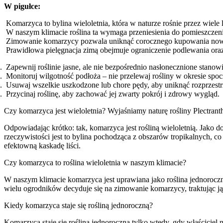
W pigułce:
Komarzyca to bylina wieloletnia, która w naturze rośnie przez wiele l
W naszym klimacie roślina ta wymaga przeniesienia do pomieszczen
Zimowanie komarzycy pozwala uniknąć corocznego kupowania now
Prawidłowa pielęgnacja zimą obejmuje ograniczenie podlewania ora
Zapewnij roślinie jasne, ale nie bezpośrednio nasłonecznione stanow
Monitoruj wilgotność podłoża – nie przelewaj rośliny w okresie spo
Usuwaj wszelkie uszkodzone lub chore pędy, aby uniknąć rozprzestrz
Przycinaj roślinę, aby zachować jej zwarty pokrój i zdrowy wygląd.
Czy komarzyca jest wieloletnia? Wyjaśniamy naturę rośliny Plectrant
Odpowiadając krótko: tak, komarzyca jest rośliną wieloletnią. Jako d
rzeczywistości jest to bylina pochodząca z obszarów tropikalnych, co
efektowną kaskadę liści.
Czy komarzyca to roślina wieloletnia w naszym klimacie?
W naszym klimacie komarzyca jest uprawiana jako roślina jednoroc
wielu ogrodników decyduje się na zimowanie komarzycy, traktując ją ja
Kiedy komarzyca staje się rośliną jednoroczną?
Komarzyca staje się rośliną jednoroczną tylko wtedy, gdy właściciel 