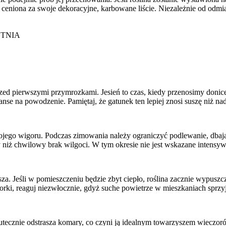
t ceniona za swoje dekoracyjne, karbowane liście. Niezależnie od odmi
TNIA
zed pierwszymi przymrozkami. Jesień to czas, kiedy przenosimy doni
nse na powodzenie. Pamiętaj, że gatunek ten lepiej znosi suszę niż 
ego wigoru. Podczas zimowania należy ograniczyć podlewanie, dbając 
y niż chwilowy brak wilgoci. W tym okresie nie jest wskazane intensy
. Jeśli w pomieszczeniu będzie zbyt ciepło, roślina zacznie wypuszcz
iorki, reaguj niezwłocznie, gdyż suche powietrze w mieszkaniach sprzy
utecznie odstrasza komary, co czyni ją idealnym towarzyszem wieczor