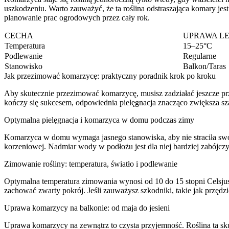
uszkodzeniu. Warto zauważyć, że ta roślina odstraszająca komary jes
planowanie prac ogrodowych przez cały rok.
CECHA
UPRAWA LE
Temperatura
15–25°C
Podlewanie
Regularne
Stanowisko
Balkon/Taras
Jak przezimować komarzycę: praktyczny poradnik krok po kroku
Aby skutecznie przezimować komarzycę, musisz zadziałać jeszcze pr
kończy się sukcesem, odpowiednia pielęgnacja znacząco zwiększa sza
Optymalna pielęgnacja i komarzyca w domu podczas zimy
Komarzyca w domu wymaga jasnego stanowiska, aby nie straciła swoj
korzeniowej. Nadmiar wody w podłożu jest dla niej bardziej zabójcz
Zimowanie rośliny: temperatura, światło i podlewanie
Optymalna temperatura zimowania wynosi od 10 do 15 stopni Celsjusza
zachować zwarty pokrój. Jeśli zauważysz szkodniki, takie jak przędz
Uprawa komarzycy na balkonie: od maja do jesieni
Uprawa komarzycy na zewnątrz to czysta przyjemność. Roślina ta sk