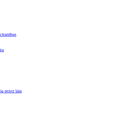
ctranthus
oku
a przez lata