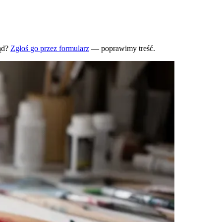
ąd?
Zgłoś go przez formularz
— poprawimy treść.