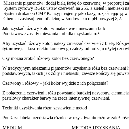
Mieszanie pigmentów: dodaj białą farbę do czerwonej w proporcji za
System cyfrowy RGB: ustaw czerwień na 255, a zieleń i niebieski n
System drukarski CMYK: użyj magenty jako bazy, rozjaśniając ją w 
Chemia: zastosuj fenoloftaleinę w środowisku o pH powyżej 8,2.
Jak uzyskać różowy kolor w malarstwie i mieszaniu farb
Podstawowe zasady mieszania farb dla uzyskania różu
Aby uzyskać różowy kolor, należy zmieszać czerwień z bielą. Róż je
tytanowej
. Jakość efektu końcowego zależy od rodzaju użytej czerwi
Czy można zrobić różowy kolor bez czerwonego?
W tradycyjnym mieszaniu pigmentów uzyskanie różu bez czerwieni lu
podstawowych, takich jak żółty i niebieski, zawsze kończy się powst
Czerwony i różowy – jaki kolor wyjdzie z ich połączenia?
Z połączenia czerwieni i różu powstanie bardziej nasycony, ciemniejs
pastelowy charakter barwy na rzecz intensywnej czerwieni.
Techniki uzyskiwania różu: zestawienie metod
Poniższa tabela przedstawia różnice w uzyskiwaniu różu w zależno
MEDIUM
METODA UZYSKANIA