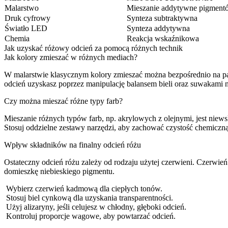
Malarstwo
Mieszanie addytywne pigment
Druk cyfrowy
Synteza subtraktywna
Światło LED
Synteza addytywna
Chemia
Reakcja wskaźnikowa
Jak uzyskać różowy odcień za pomocą różnych technik
Jak kolory zmieszać w różnych mediach?
W malarstwie klasycznym kolory zmieszać można bezpośrednio na p
odcień uzyskasz poprzez manipulację balansem bieli oraz suwakami
Czy można mieszać różne typy farb?
Mieszanie różnych typów farb, np. akrylowych z olejnymi, jest niew
Stosuj oddzielne zestawy narzędzi, aby zachować czystość chemiczną
Wpływ składników na finalny odcień różu
Ostateczny odcień różu zależy od rodzaju użytej czerwieni. Czerwień
domieszkę niebieskiego pigmentu.
Wybierz czerwień kadmową dla ciepłych tonów.
Stosuj biel cynkową dla uzyskania transparentności.
Użyj alizaryny, jeśli celujesz w chłodny, głęboki odcień.
Kontroluj proporcje wagowe, aby powtarzać odcień.