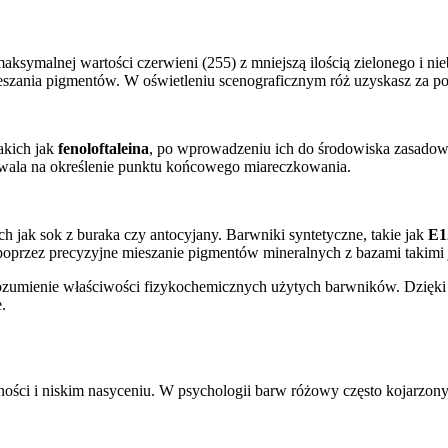
maksymalnej wartości czerwieni (255) z mniejszą ilością zielonego i n
szania pigmentów. W oświetleniu scenograficznym róż uzyskasz za po
akich jak
fenoloftaleina
, po wprowadzeniu ich do środowiska zasadowe
ozwala na określenie punktu końcowego miareczkowania.
h jak sok z buraka czy antocyjany. Barwniki syntetyczne, takie jak
E1
oprzez precyzyjne mieszanie pigmentów mineralnych z bazami takimi ja
ozumienie właściwości fizykochemicznych użytych barwników. Dzięki s
.
ci i niskim nasyceniu. W psychologii barw różowy często kojarzony je