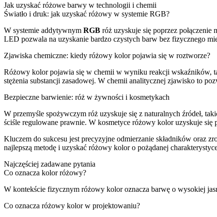
Jak uzyskać różowe barwy w technologii i chemii
Światło i druk: jak uzyskać różowy w systemie RGB?
W systemie addytywnym
RGB
róż uzyskuje się poprzez połączenie 
LED pozwala na uzyskanie bardzo czystych barw bez fizycznego mie
Zjawiska chemiczne: kiedy różowy kolor pojawia się w roztworze?
Różowy kolor pojawia się w chemii w wyniku reakcji wskaźników, t
stężenia substancji zasadowej. W chemii analitycznej zjawisko to p
Bezpieczne barwienie: róż w żywności i kosmetykach
W przemyśle spożywczym róż uzyskuje się z naturalnych źródeł, takic
ściśle regulowane prawnie. W kosmetyce różowy kolor uzyskuje się p
Kluczem do sukcesu jest precyzyjne odmierzanie składników oraz zr
najlepszą metodę i uzyskać różowy kolor o pożądanej charakterystyce
Najczęściej zadawane pytania
Co oznacza kolor różowy?
W kontekście fizycznym różowy kolor oznacza barwę o wysokiej jasnoś
Co oznacza różowy kolor w projektowaniu?