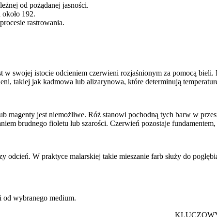
leżnej od pożądanej jasności.
a około 192.
procesie rastrowania.
st w swojej istocie odcieniem czerwieni rozjaśnionym za pomocą bieli
eni, takiej jak kadmowa lub alizarynowa, które determinują temperatu
b magenty jest niemożliwe. Róż stanowi pochodną tych barw w przestr
aniem brudnego fioletu lub szarości. Czerwień pozostaje fundamentem, 
zy odcień. W praktyce malarskiej takie mieszanie farb służy do pogłęb
ści od wybranego medium.
KLUCZOWY