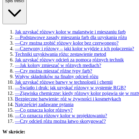
Spis treści
Jak uzyskać różowy kolor w malarstwie i mieszaniu farb
—
Podstawowe zasady mieszania farb dla uzyskania różu
—
Czy można zrobić różowy kolor bez czerwonego?
—
Czerwony i różowy – jaki kolor wyjdzie z ich połączenia?
Techniki uzyskiwania różu: zestawienie metod
Jak uzyskać różowy odcień za pomocą różnych technik
—
Jak kolory zmieszać w różnych mediach?
—
Czy można mieszać różne typy farb?
Wpływ składników na finalny odcień różu
Jak uzyskać różowe barwy w technologii i chemii
—
Światło i druk: jak uzyskać różowy w systemie RGB?
—
Zjawiska chemiczne: kiedy różowy kolor pojawia się w roz
Bezpieczne barwienie: róż w żywności i kosmetykach
Najczęściej zadawane pytania
—
Co oznacza kolor różowy?
—
Co oznacza różowy kolor w projektowaniu?
—
Czy odcień różu można łatwo skorygować?
W skrócie: