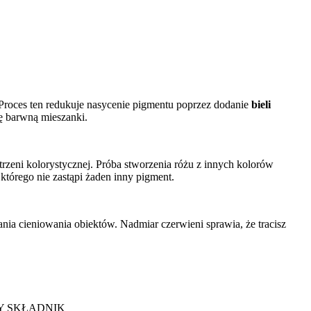
. Proces ten redukuje nasycenie pigmentu poprzez dodanie
bieli
rę barwną mieszanki.
zeni kolorystycznej. Próba stworzenia różu z innych kolorów
którego nie zastąpi żaden inny pigment.
iania cieniowania obiektów. Nadmiar czerwieni sprawia, że tracisz
 SKŁADNIK