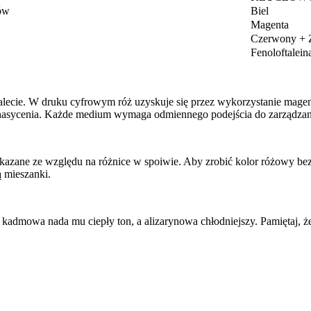
ów
Biel
Magenta
Czerwony + Z
Fenoloftalein
alecie. W druku cyfrowym róż uzyskuje się przez wykorzystanie mage
 nasycenia. Każde medium wymaga odmiennego podejścia do zarządzan
skazane ze względu na różnice w spoiwie. Aby zrobić kolor różowy bez
 mieszanki.
 kadmowa nada mu ciepły ton, a alizarynowa chłodniejszy. Pamiętaj, ż