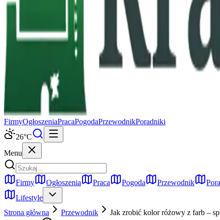
Firmy
Ogłoszenia
Praca
Pogoda
Przewodnik
Poradniki
26
°C
Menu
Firmy
Ogłoszenia
Praca
Pogoda
Przewodnik
Pora
Lifestyle
Strona główna
Przewodnik
Jak zrobić kolor różowy z farb – 