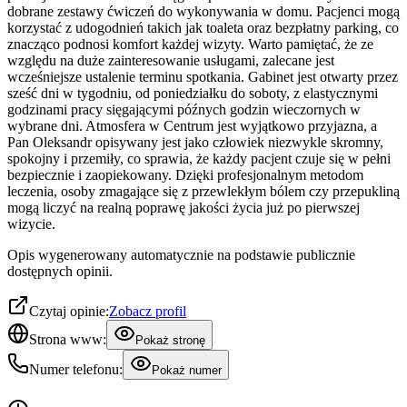
dobrane zestawy ćwiczeń do wykonywania w domu. Pacjenci mogą
korzystać z udogodnień takich jak toaleta oraz bezpłatny parking, co
znacząco podnosi komfort każdej wizyty. Warto pamiętać, że ze
względu na duże zainteresowanie usługami, zalecane jest
wcześniejsze ustalenie terminu spotkania. Gabinet jest otwarty przez
sześć dni w tygodniu, od poniedziałku do soboty, z elastycznymi
godzinami pracy sięgającymi późnych godzin wieczornych w
wybrane dni. Atmosfera w Centrum jest wyjątkowo przyjazna, a
Pan Oleksandr opisywany jest jako człowiek niezwykle skromny,
spokojny i przemiły, co sprawia, że każdy pacjent czuje się w pełni
bezpiecznie i zaopiekowany. Dzięki profesjonalnym metodom
leczenia, osoby zmagające się z przewlekłym bólem czy przepukliną
mogą liczyć na realną poprawę jakości życia już po pierwszej
wizycie.
Opis wygenerowany automatycznie na podstawie publicznie
dostępnych opinii.
Czytaj opinie:
Zobacz profil
Strona www:
Pokaż stronę
Numer telefonu:
Pokaż numer