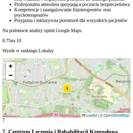
Profesjonalna atmosfera sprzyjająca poczuciu bezpieczeństwa
Kompetencje i zaangażowanie fizjoterapeutów oraz
psychoterapeutów
Przyjazna i inkluzywna przestrzeń dla wszystkich pacjentów
Na podstawie analizy opinii Google Maps.
8.75
na
10
Wynik w rankingu Lokalsy
+
−
1
Leaflet
|
©
OpenStreetMap
7
7
.
Centrum Leczenia i Rehabilitacji Kręgosłupa