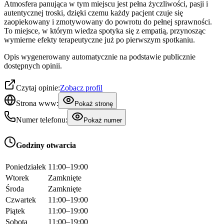
Atmosfera panująca w tym miejscu jest pełna życzliwości, pasji i
autentycznej troski, dzięki czemu każdy pacjent czuje się
zaopiekowany i zmotywowany do powrotu do pełnej sprawności.
To miejsce, w którym wiedza spotyka się z empatią, przynosząc
wymierne efekty terapeutyczne już po pierwszym spotkaniu.
Opis wygenerowany automatycznie na podstawie publicznie
dostępnych opinii.
Czytaj opinie:
Zobacz profil
Strona www:
Pokaż stronę
Numer telefonu:
Pokaż numer
Godziny otwarcia
Poniedziałek
11:00–19:00
Wtorek
Zamknięte
Środa
Zamknięte
Czwartek
11:00–19:00
Piątek
11:00–19:00
Sobota
11:00–19:00