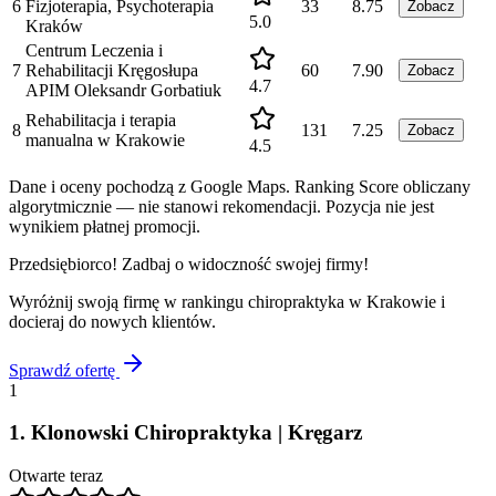
6
Fizjoterapia, Psychoterapia
33
8.75
Zobacz
5.0
Kraków
Centrum Leczenia i
7
Rehabilitacji Kręgosłupa
60
7.90
Zobacz
4.7
APIM Oleksandr Gorbatiuk
Rehabilitacja i terapia
8
131
7.25
Zobacz
manualna w Krakowie
4.5
Dane i oceny pochodzą z Google Maps. Ranking Score obliczany
algorytmicznie — nie stanowi rekomendacji. Pozycja nie jest
wynikiem płatnej promocji.
Przedsiębiorco! Zadbaj o widoczność swojej firmy!
Wyróżnij swoją firmę w rankingu
chiropraktyka
w
Krakowie
i
docieraj do nowych klientów.
Sprawdź ofertę
1
1
.
Klonowski Chiropraktyka | Kręgarz
Otwarte teraz