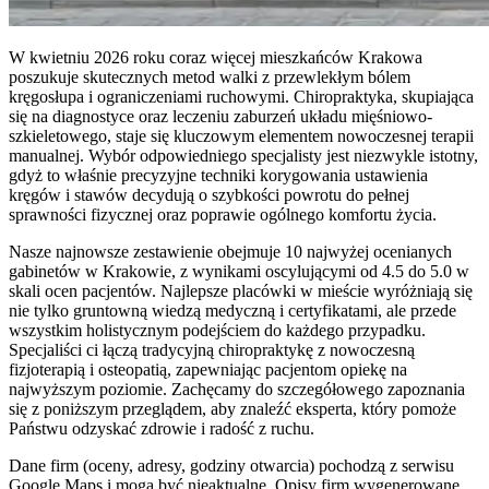
W kwietniu 2026 roku coraz więcej mieszkańców Krakowa
poszukuje skutecznych metod walki z przewlekłym bólem
kręgosłupa i ograniczeniami ruchowymi. Chiropraktyka, skupiająca
się na diagnostyce oraz leczeniu zaburzeń układu mięśniowo-
szkieletowego, staje się kluczowym elementem nowoczesnej terapii
manualnej. Wybór odpowiedniego specjalisty jest niezwykle istotny,
gdyż to właśnie precyzyjne techniki korygowania ustawienia
kręgów i stawów decydują o szybkości powrotu do pełnej
sprawności fizycznej oraz poprawie ogólnego komfortu życia.
Nasze najnowsze zestawienie obejmuje 10 najwyżej ocenianych
gabinetów w Krakowie, z wynikami oscylującymi od 4.5 do 5.0 w
skali ocen pacjentów. Najlepsze placówki w mieście wyróżniają się
nie tylko gruntowną wiedzą medyczną i certyfikatami, ale przede
wszystkim holistycznym podejściem do każdego przypadku.
Specjaliści ci łączą tradycyjną chiropraktykę z nowoczesną
fizjoterapią i osteopatią, zapewniając pacjentom opiekę na
najwyższym poziomie. Zachęcamy do szczegółowego zapoznania
się z poniższym przeglądem, aby znaleźć eksperta, który pomoże
Państwu odzyskać zdrowie i radość z ruchu.
Dane firm (oceny, adresy, godziny otwarcia) pochodzą z serwisu
Google Maps i mogą być nieaktualne. Opisy firm wygenerowane