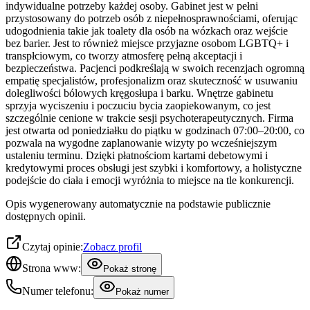
indywidualne potrzeby każdej osoby. Gabinet jest w pełni
przystosowany do potrzeb osób z niepełnosprawnościami, oferując
udogodnienia takie jak toalety dla osób na wózkach oraz wejście
bez barier. Jest to również miejsce przyjazne osobom LGBTQ+ i
transpłciowym, co tworzy atmosferę pełną akceptacji i
bezpieczeństwa. Pacjenci podkreślają w swoich recenzjach ogromną
empatię specjalistów, profesjonalizm oraz skuteczność w usuwaniu
dolegliwości bólowych kręgosłupa i barku. Wnętrze gabinetu
sprzyja wyciszeniu i poczuciu bycia zaopiekowanym, co jest
szczególnie cenione w trakcie sesji psychoterapeutycznych. Firma
jest otwarta od poniedziałku do piątku w godzinach 07:00–20:00, co
pozwala na wygodne zaplanowanie wizyty po wcześniejszym
ustaleniu terminu. Dzięki płatnościom kartami debetowymi i
kredytowymi proces obsługi jest szybki i komfortowy, a holistyczne
podejście do ciała i emocji wyróżnia to miejsce na tle konkurencji.
Opis wygenerowany automatycznie na podstawie publicznie
dostępnych opinii.
Czytaj opinie:
Zobacz profil
Strona www:
Pokaż stronę
Numer telefonu:
Pokaż numer