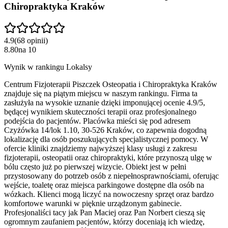
Chiropraktyka Kraków
4.9
(
68
opinii
)
8.80
na
10
Wynik w rankingu Lokalsy
Centrum Fizjoterapii Piszczek Osteopatia i Chiropraktyka Kraków
znajduje się na piątym miejscu w naszym rankingu. Firma ta
zasłużyła na wysokie uznanie dzięki imponującej ocenie 4.9/5,
będącej wynikiem skuteczności terapii oraz profesjonalnego
podejścia do pacjentów. Placówka mieści się pod adresem
Czyżówka 14/lok 1.10, 30-526 Kraków, co zapewnia dogodną
lokalizację dla osób poszukujących specjalistycznej pomocy. W
ofercie kliniki znajdziemy najwyższej klasy usługi z zakresu
fizjoterapii, osteopatii oraz chiropraktyki, które przynoszą ulgę w
bólu często już po pierwszej wizycie. Obiekt jest w pełni
przystosowany do potrzeb osób z niepełnosprawnościami, oferując
wejście, toaletę oraz miejsca parkingowe dostępne dla osób na
wózkach. Klienci mogą liczyć na nowoczesny sprzęt oraz bardzo
komfortowe warunki w pięknie urządzonym gabinecie.
Profesjonaliści tacy jak Pan Maciej oraz Pan Norbert cieszą się
ogromnym zaufaniem pacjentów, którzy doceniają ich wiedzę,