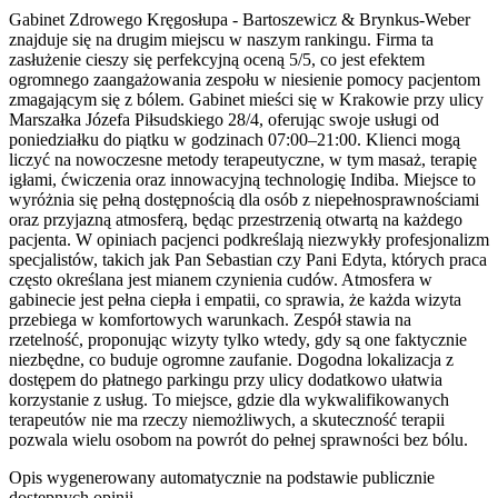
Gabinet Zdrowego Kręgosłupa - Bartoszewicz & Brynkus-Weber
znajduje się na drugim miejscu w naszym rankingu. Firma ta
zasłużenie cieszy się perfekcyjną oceną 5/5, co jest efektem
ogromnego zaangażowania zespołu w niesienie pomocy pacjentom
zmagającym się z bólem. Gabinet mieści się w Krakowie przy ulicy
Marszałka Józefa Piłsudskiego 28/4, oferując swoje usługi od
poniedziałku do piątku w godzinach 07:00–21:00. Klienci mogą
liczyć na nowoczesne metody terapeutyczne, w tym masaż, terapię
igłami, ćwiczenia oraz innowacyjną technologię Indiba. Miejsce to
wyróżnia się pełną dostępnością dla osób z niepełnosprawnościami
oraz przyjazną atmosferą, będąc przestrzenią otwartą na każdego
pacjenta. W opiniach pacjenci podkreślają niezwykły profesjonalizm
specjalistów, takich jak Pan Sebastian czy Pani Edyta, których praca
często określana jest mianem czynienia cudów. Atmosfera w
gabinecie jest pełna ciepła i empatii, co sprawia, że każda wizyta
przebiega w komfortowych warunkach. Zespół stawia na
rzetelność, proponując wizyty tylko wtedy, gdy są one faktycznie
niezbędne, co buduje ogromne zaufanie. Dogodna lokalizacja z
dostępem do płatnego parkingu przy ulicy dodatkowo ułatwia
korzystanie z usług. To miejsce, gdzie dla wykwalifikowanych
terapeutów nie ma rzeczy niemożliwych, a skuteczność terapii
pozwala wielu osobom na powrót do pełnej sprawności bez bólu.
Opis wygenerowany automatycznie na podstawie publicznie
dostępnych opinii.