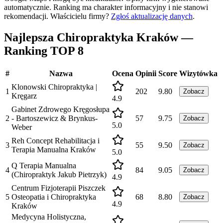
automatycznie. Ranking ma charakter informacyjny i nie stanowi
rekomendacji.
Właścicielu firmy?
Zgłoś aktualizację danych
.
Najlepsza Chiropraktyka Kraków —
Ranking TOP 8
#
Nazwa
Ocena
Opinii
Score
Wizytówka
Klonowski Chiropraktyka |
1
202
9.80
Zobacz
Kręgarz
4.9
Gabinet Zdrowego Kręgosłupa
2
- Bartoszewicz & Brynkus-
57
9.75
Zobacz
5.0
Weber
Reh Concept Rehabilitacja i
3
55
9.50
Zobacz
Terapia Manualna Kraków
5.0
Q Terapia Manualna
4
84
9.05
Zobacz
(Chiropraktyk Jakub Pietrzyk)
4.9
Centrum Fizjoterapii Piszczek
5
Osteopatia i Chiropraktyka
68
8.80
Zobacz
4.9
Kraków
Medycyna Holistyczna,