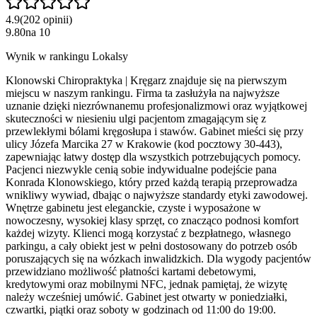
4.9
(
202
opinii
)
9.80
na
10
Wynik w rankingu Lokalsy
Klonowski Chiropraktyka | Kręgarz znajduje się na pierwszym
miejscu w naszym rankingu. Firma ta zasłużyła na najwyższe
uznanie dzięki niezrównanemu profesjonalizmowi oraz wyjątkowej
skuteczności w niesieniu ulgi pacjentom zmagającym się z
przewlekłymi bólami kręgosłupa i stawów. Gabinet mieści się przy
ulicy Józefa Marcika 27 w Krakowie (kod pocztowy 30-443),
zapewniając łatwy dostęp dla wszystkich potrzebujących pomocy.
Pacjenci niezwykle cenią sobie indywidualne podejście pana
Konrada Klonowskiego, który przed każdą terapią przeprowadza
wnikliwy wywiad, dbając o najwyższe standardy etyki zawodowej.
Wnętrze gabinetu jest eleganckie, czyste i wyposażone w
nowoczesny, wysokiej klasy sprzęt, co znacząco podnosi komfort
każdej wizyty. Klienci mogą korzystać z bezpłatnego, własnego
parkingu, a cały obiekt jest w pełni dostosowany do potrzeb osób
poruszających się na wózkach inwalidzkich. Dla wygody pacjentów
przewidziano możliwość płatności kartami debetowymi,
kredytowymi oraz mobilnymi NFC, jednak pamiętaj, że wizytę
należy wcześniej umówić. Gabinet jest otwarty w poniedziałki,
czwartki, piątki oraz soboty w godzinach od 11:00 do 19:00.