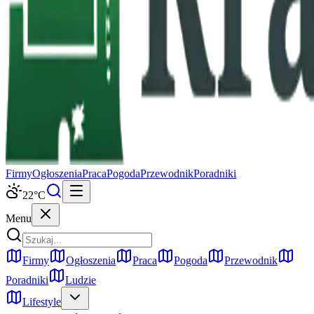
Firmy
Ogłoszenia
Praca
Pogoda
Przewodnik
Poradniki
22
°C
Menu
Firmy
Ogłoszenia
Praca
Pogoda
Przewodnik
Poradniki
Ludzie
Lifestyle