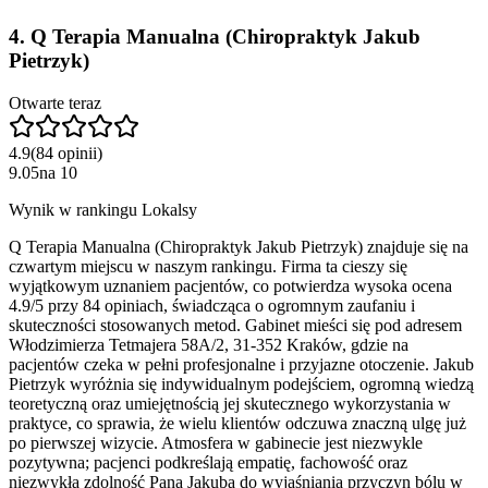
4
.
Q Terapia Manualna (Chiropraktyk Jakub
Pietrzyk)
Otwarte teraz
4.9
(
84
opinii
)
9.05
na
10
Wynik w rankingu Lokalsy
Q Terapia Manualna (Chiropraktyk Jakub Pietrzyk) znajduje się na
czwartym miejscu w naszym rankingu. Firma ta cieszy się
wyjątkowym uznaniem pacjentów, co potwierdza wysoka ocena
4.9/5 przy 84 opiniach, świadcząca o ogromnym zaufaniu i
skuteczności stosowanych metod. Gabinet mieści się pod adresem
Włodzimierza Tetmajera 58A/2, 31-352 Kraków, gdzie na
pacjentów czeka w pełni profesjonalne i przyjazne otoczenie. Jakub
Pietrzyk wyróżnia się indywidualnym podejściem, ogromną wiedzą
teoretyczną oraz umiejętnością jej skutecznego wykorzystania w
praktyce, co sprawia, że wielu klientów odczuwa znaczną ulgę już
po pierwszej wizycie. Atmosfera w gabinecie jest niezwykle
pozytywna; pacjenci podkreślają empatię, fachowość oraz
niezwykłą zdolność Pana Jakuba do wyjaśniania przyczyn bólu w