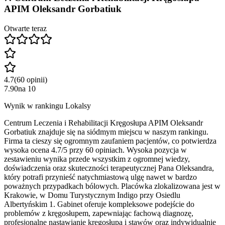
APIM Oleksandr Gorbatiuk
Otwarte teraz
4.7
(
60
opinii
)
7.90
na
10
Wynik w rankingu Lokalsy
Centrum Leczenia i Rehabilitacji Kręgosłupa APIM Oleksandr
Gorbatiuk znajduje się na siódmym miejscu w naszym rankingu.
Firma ta cieszy się ogromnym zaufaniem pacjentów, co potwierdza
wysoka ocena 4.7/5 przy 60 opiniach. Wysoka pozycja w
zestawieniu wynika przede wszystkim z ogromnej wiedzy,
doświadczenia oraz skuteczności terapeutycznej Pana Oleksandra,
który potrafi przynieść natychmiastową ulgę nawet w bardzo
poważnych przypadkach bólowych. Placówka zlokalizowana jest w
Krakowie, w Domu Turystycznym Indigo przy Osiedlu
Albertyńskim 1. Gabinet oferuje kompleksowe podejście do
problemów z kręgosłupem, zapewniając fachową diagnozę,
profesjonalne nastawianie kręgosłupa i stawów oraz indywidualnie