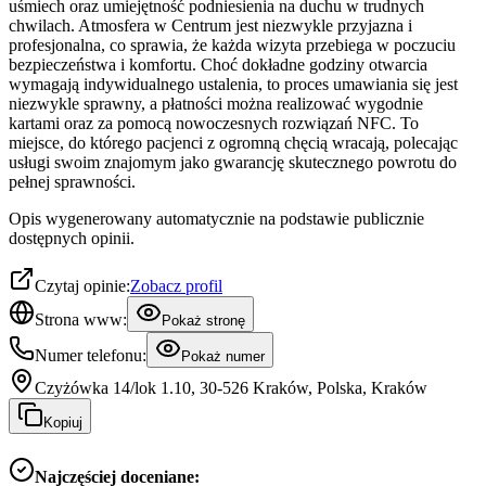
uśmiech oraz umiejętność podniesienia na duchu w trudnych
chwilach. Atmosfera w Centrum jest niezwykle przyjazna i
profesjonalna, co sprawia, że każda wizyta przebiega w poczuciu
bezpieczeństwa i komfortu. Choć dokładne godziny otwarcia
wymagają indywidualnego ustalenia, to proces umawiania się jest
niezwykle sprawny, a płatności można realizować wygodnie
kartami oraz za pomocą nowoczesnych rozwiązań NFC. To
miejsce, do którego pacjenci z ogromną chęcią wracają, polecając
usługi swoim znajomym jako gwarancję skutecznego powrotu do
pełnej sprawności.
Opis wygenerowany automatycznie na podstawie publicznie
dostępnych opinii.
Czytaj opinie:
Zobacz profil
Strona www:
Pokaż stronę
Numer telefonu:
Pokaż numer
Czyżówka 14/lok 1.10, 30-526 Kraków, Polska, Kraków
Kopiuj
Najczęściej doceniane: