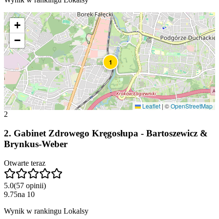
+
−
1
Leaflet
|
©
OpenStreetMap
2
2
.
Gabinet Zdrowego Kręgosłupa - Bartoszewicz &
Brynkus-Weber
Otwarte teraz
5.0
(
57
opinii
)
9.75
na
10
Wynik w rankingu Lokalsy