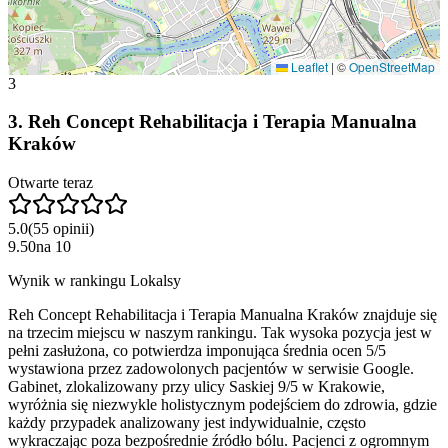
Leaflet
|
©
OpenStreetMap
3
3
.
Reh Concept Rehabilitacja i Terapia Manualna
Kraków
Otwarte teraz
5.0
(
55
opinii
)
9.50
na
10
Wynik w rankingu Lokalsy
Reh Concept Rehabilitacja i Terapia Manualna Kraków znajduje się
na trzecim miejscu w naszym rankingu. Tak wysoka pozycja jest w
pełni zasłużona, co potwierdza imponująca średnia ocen 5/5
wystawiona przez zadowolonych pacjentów w serwisie Google.
Gabinet, zlokalizowany przy ulicy Saskiej 9/5 w Krakowie,
wyróżnia się niezwykle holistycznym podejściem do zdrowia, gdzie
każdy przypadek analizowany jest indywidualnie, często
wykraczając poza bezpośrednie źródło bólu. Pacjenci z ogromnym