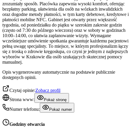
zrozumiały sposób. Placówka zapewnia wysoki komfort, oferując
bezpłatny parking, ułatwienia dla osób na wózkach inwalidzkich
oraz dogodne metody płatności, w tym karty debetowe, kredytowe i
płatności mobilne NFC. Gabinet jest otwarty przez większość
tygodnia, od poniedziałku do piątku w szerokim zakresie godzin
(często od 7:30 do późnego wieczora) oraz w soboty w godzinach
10:00–14:00, co ułatwia zaplanowanie wizyty. Wymagane
wcześniejsze umówienie spotkania gwarantuje każdemu pacjentowi
pełną uwagę specjalisty. To miejsce, w którym profesjonalizm łączy
się z troską o zdrowie kręgosłupa, co czyni je jednym z najlepszych
wyborów w Krakowie dla osób szukających skutecznej pomocy
manualnej.
Opis wygenerowany automatycznie na podstawie publicznie
dostępnych opinii.
Czytaj opinie:
Zobacz profil
Strona www:
Pokaż stronę
Numer telefonu:
Pokaż numer
Godziny otwarcia