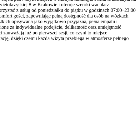
więtokrzyskiej 8 w Krakowie i oferuje szeroki wachlarz
orzystać z usług od poniedziałku do piątku w godzinach 07:00–23:00
omfort gości, zapewniając pełną dostępność dla osób na wózkach
stkich opisywana jako wyjątkowo przyjazna, pełna empatii i
enione za indywidualne podejście, delikatność oraz umiejętność
 zauważają już po pierwszej sesji, co czyni to miejsce
ację, dzięki czemu każda wizyta przebiega w atmosferze pełnego