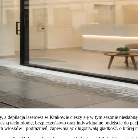
, a depilacja laserowa w Krakowie cieszy się w tym sezonie niesłabną
esną technologię, bezpieczeństwo oraz indywidualne podejście do pacj
cych włosków i podrażnień, zapewniając długotrwałą gładkość, o której