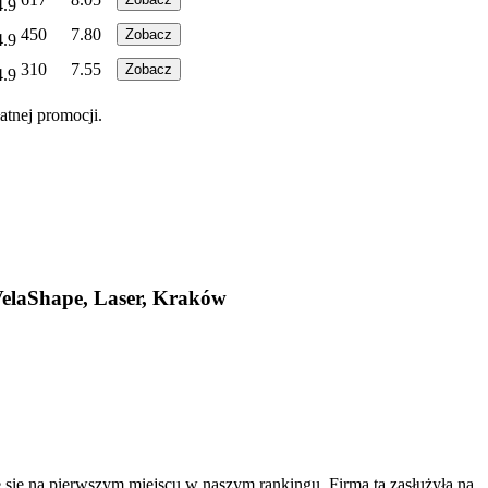
4.9
450
7.80
Zobacz
4.9
310
7.55
Zobacz
4.9
atnej promocji.
VelaShape, Laser, Kraków
się na pierwszym miejscu w naszym rankingu. Firma ta zasłużyła na