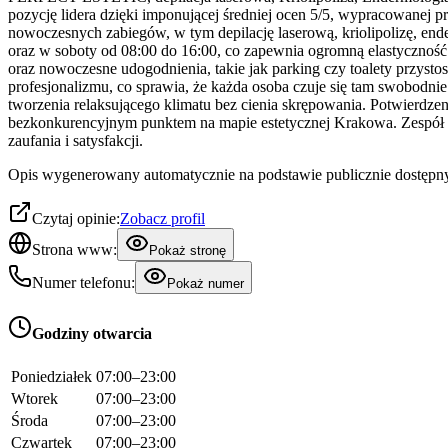
pozycję lidera dzięki imponującej średniej ocen 5/5, wypracowanej p
nowoczesnych zabiegów, w tym depilację laserową, kriolipolizę, en
oraz w soboty od 08:00 do 16:00, co zapewnia ogromną elastyczność 
oraz nowoczesne udogodnienia, takie jak parking czy toalety przysto
profesjonalizmu, co sprawia, że każda osoba czuje się tam swobodnie i
tworzenia relaksującego klimatu bez cienia skrępowania. Potwierdzeni
bezkonkurencyjnym punktem na mapie estetycznej Krakowa. Zespół sta
zaufania i satysfakcji.
Opis wygenerowany automatycznie na podstawie publicznie dostępny
Czytaj opinie:
Zobacz profil
Strona www:
Pokaż stronę
Numer telefonu:
Pokaż numer
Godziny otwarcia
Poniedziałek
07:00–23:00
Wtorek
07:00–23:00
Środa
07:00–23:00
Czwartek
07:00–23:00