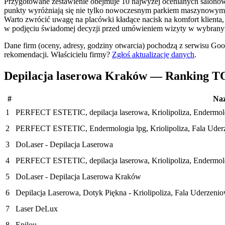
Przygotowane zestawienie obejmuje 10 najwyżej ocenianych salonów 
punkty wyróżniają się nie tylko nowoczesnym parkiem maszynowym, 
Warto zwrócić uwagę na placówki kładące nacisk na komfort klienta
w podjęciu świadomej decyzji przed umówieniem wizyty w wybrany
Dane firm (oceny, adresy, godziny otwarcia) pochodzą z serwisu Go
rekomendacji.
Właścicielu firmy?
Zgłoś aktualizację danych
.
Depilacja laserowa Kraków — Ranking T
#
Na
1
PERFECT ESTETIC, depilacja laserowa, Kriolipoliza, Endermolog
2
PERFECT ESTETIC, Endermologia lpg, Kriolipoliza, Fala Ude
3
DoLaser - Depilacja Laserowa
4
PERFECT ESTETIC, depilacja laserowa, Kriolipoliza, Endermol
5
DoLaser - Depilacja Laserowa Kraków
6
Depilacja Laserowa, Dotyk Piękna - Kriolipoliza, Fala Uderzen
7
Laser DeLux
8
Epilou