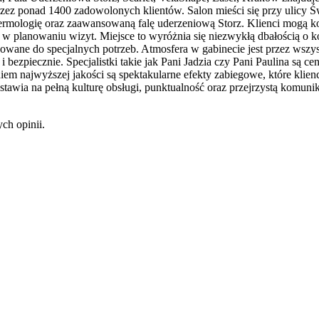
rzez ponad 1400 zadowolonych klientów. Salon mieści się przy ulicy Ś
dermologię oraz zaawansowaną falę uderzeniową Storz. Klienci mogą k
w planowaniu wizyt. Miejsce to wyróżnia się niezwykłą dbałością o k
sowane do specjalnych potrzeb. Atmosfera w gabinecie jest przez wszy
 bezpiecznie. Specjalistki takie jak Pani Jadzia czy Pani Paulina są c
em najwyższej jakości są spektakularne efekty zabiegowe, które klienci
wia na pełną kulturę obsługi, punktualność oraz przejrzystą komunik
ch opinii.