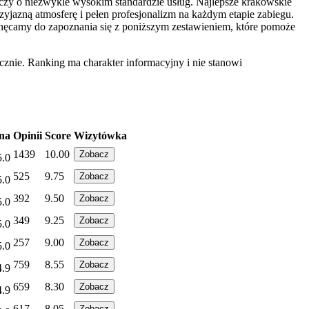
dczy o niezwykle wysokim standardzie usług. Najlepsze krakowskie
azną atmosferę i pełen profesjonalizm na każdym etapie zabiegu.
chęcamy do zapoznania się z poniższym zestawieniem, które pomoże
znie. Ranking ma charakter informacyjny i nie stanowi
na
Opinii
Score
Wizytówka
1439
10.00
Zobacz
5.0
525
9.75
Zobacz
5.0
392
9.50
Zobacz
5.0
349
9.25
Zobacz
5.0
257
9.00
Zobacz
5.0
759
8.55
Zobacz
4.9
659
8.30
Zobacz
4.9
617
8.05
Zobacz