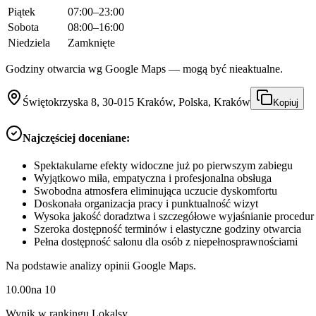
Piątek
07:00–23:00
Sobota
08:00–16:00
Niedziela
Zamknięte
Godziny otwarcia wg Google Maps — mogą być nieaktualne.
Świętokrzyska 8, 30-015 Kraków, Polska, Kraków
Kopiuj
Najczęściej doceniane:
Spektakularne efekty widoczne już po pierwszym zabiegu
Wyjątkowo miła, empatyczna i profesjonalna obsługa
Swobodna atmosfera eliminująca uczucie dyskomfortu
Doskonała organizacja pracy i punktualność wizyt
Wysoka jakość doradztwa i szczegółowe wyjaśnianie procedur
Szeroka dostępność terminów i elastyczne godziny otwarcia
Pełna dostępność salonu dla osób z niepełnosprawnościami
Na podstawie analizy opinii Google Maps.
10.00
na
10
Wynik w rankingu Lokalsy