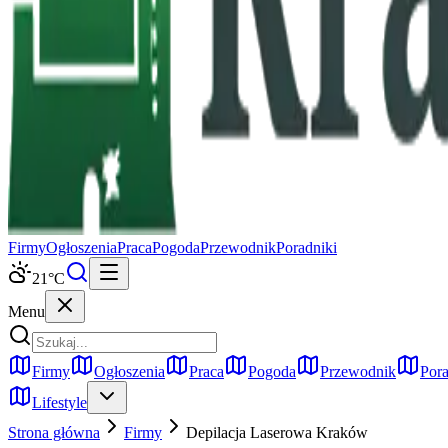
Firmy
Ogłoszenia
Praca
Pogoda
Przewodnik
Poradniki
21
°C
Menu
Firmy
Ogłoszenia
Praca
Pogoda
Przewodnik
Pora
Lifestyle
Strona główna
Firmy
Depilacja Laserowa
Kraków