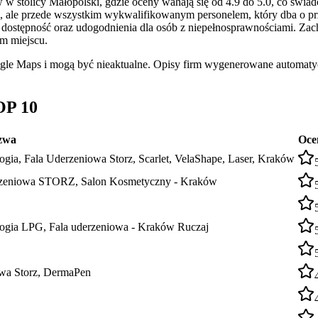
w stolicy Małopolski, gdzie oceny wahają się od 4.9 do 5.0, co świa
ale przede wszystkim wykwalifikowanym personelem, który dba o przyj
, dostępność oraz udogodnienia dla osób z niepełnosprawnościami. Za
m miejscu.
ogle Maps i mogą być nieaktualne. Opisy firm wygenerowane automatyc
OP 10
zwa
Oce
ia, Fala Uderzeniowa Storz, Scarlet, VelaShape, Laser, Kraków
rzeniowa STORZ, Salon Kosmetyczny - Kraków
ogia LPG, Fala uderzeniowa - Kraków Ruczaj
iowa Storz, DermaPen