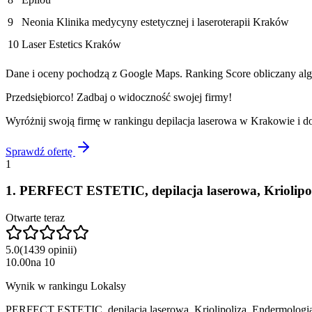
9
Neonia Klinika medycyny estetycznej i laseroterapii Kraków
10
Laser Estetics Kraków
Dane i oceny pochodzą z Google Maps. Ranking Score obliczany algo
Przedsiębiorco! Zadbaj o widoczność swojej firmy!
Wyróżnij swoją firmę w rankingu
depilacja laserowa
w
Krakowie
i d
Sprawdź ofertę
1
1
.
PERFECT ESTETIC, depilacja laserowa, Kriolipoli
Otwarte teraz
5.0
(
1439
opinii
)
10.00
na
10
Wynik w rankingu Lokalsy
PERFECT ESTETIC, depilacja laserowa, Kriolipoliza, Endermologia, 