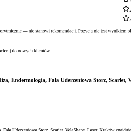
rytmicznie — nie stanowi rekomendacji. Pozycja nie jest wynikiem pł
ocieraj do nowych klientów.
za, Endermologia, Fala Uderzeniowa Storz, Scarlet, 
Fala Uderzeniowa Storz, Scarlet, VelaShape, Laser, Kraków znajduje 