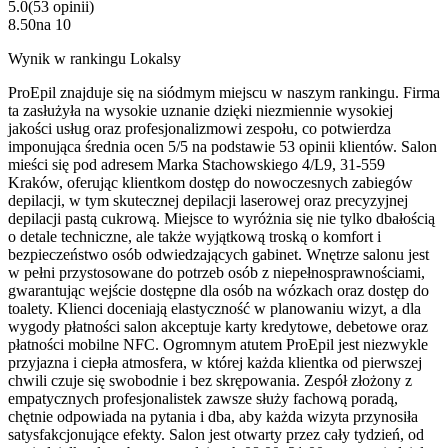
5.0
(
53
opinii
)
8.50
na
10
Wynik w rankingu Lokalsy
ProEpil znajduje się na siódmym miejscu w naszym rankingu. Firma
ta zasłużyła na wysokie uznanie dzięki niezmiennie wysokiej
jakości usług oraz profesjonalizmowi zespołu, co potwierdza
imponująca średnia ocen 5/5 na podstawie 53 opinii klientów. Salon
mieści się pod adresem Marka Stachowskiego 4/L9, 31-559
Kraków, oferując klientkom dostęp do nowoczesnych zabiegów
depilacji, w tym skutecznej depilacji laserowej oraz precyzyjnej
depilacji pastą cukrową. Miejsce to wyróżnia się nie tylko dbałością
o detale techniczne, ale także wyjątkową troską o komfort i
bezpieczeństwo osób odwiedzających gabinet. Wnętrze salonu jest
w pełni przystosowane do potrzeb osób z niepełnosprawnościami,
gwarantując wejście dostępne dla osób na wózkach oraz dostęp do
toalety. Klienci doceniają elastyczność w planowaniu wizyt, a dla
wygody płatności salon akceptuje karty kredytowe, debetowe oraz
płatności mobilne NFC. Ogromnym atutem ProEpil jest niezwykle
przyjazna i ciepła atmosfera, w której każda klientka od pierwszej
chwili czuje się swobodnie i bez skrępowania. Zespół złożony z
empatycznych profesjonalistek zawsze służy fachową poradą,
chętnie odpowiada na pytania i dba, aby każda wizyta przynosiła
satysfakcjonujące efekty. Salon jest otwarty przez cały tydzień, od