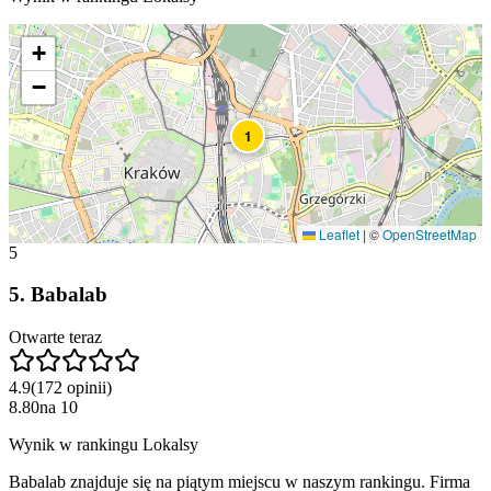
+
−
1
Leaflet
|
©
OpenStreetMap
5
5
.
Babalab
Otwarte teraz
4.9
(
172
opinii
)
8.80
na
10
Wynik w rankingu Lokalsy
Babalab znajduje się na piątym miejscu w naszym rankingu. Firma