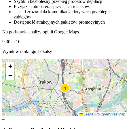
Szybki i bezbolesny przebieg procesów depilacji
Przyjazna atmosfera sprzyjająca relaksowi
Jasna i zrozumiała komunikacja dotycząca przebiegu
zabiegów
Dostępność atrakcyjnych pakietów promocyjnych
Na podstawie analizy opinii Google Maps.
9.30
na
10
Wynik w rankingu Lokalsy
+
−
1
Leaflet
|
©
OpenStreetMap
4