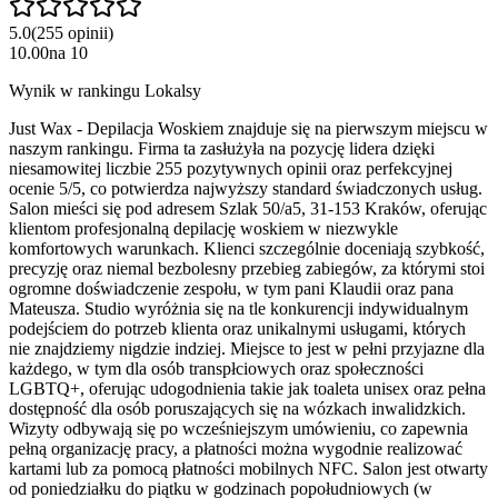
5.0
(
255
opinii
)
10.00
na
10
Wynik w rankingu Lokalsy
Just Wax - Depilacja Woskiem znajduje się na pierwszym miejscu w
naszym rankingu. Firma ta zasłużyła na pozycję lidera dzięki
niesamowitej liczbie 255 pozytywnych opinii oraz perfekcyjnej
ocenie 5/5, co potwierdza najwyższy standard świadczonych usług.
Salon mieści się pod adresem Szlak 50/a5, 31-153 Kraków, oferując
klientom profesjonalną depilację woskiem w niezwykle
komfortowych warunkach. Klienci szczególnie doceniają szybkość,
precyzję oraz niemal bezbolesny przebieg zabiegów, za którymi stoi
ogromne doświadczenie zespołu, w tym pani Klaudii oraz pana
Mateusza. Studio wyróżnia się na tle konkurencji indywidualnym
podejściem do potrzeb klienta oraz unikalnymi usługami, których
nie znajdziemy nigdzie indziej. Miejsce to jest w pełni przyjazne dla
każdego, w tym dla osób transpłciowych oraz społeczności
LGBTQ+, oferując udogodnienia takie jak toaleta unisex oraz pełna
dostępność dla osób poruszających się na wózkach inwalidzkich.
Wizyty odbywają się po wcześniejszym umówieniu, co zapewnia
pełną organizację pracy, a płatności można wygodnie realizować
kartami lub za pomocą płatności mobilnych NFC. Salon jest otwarty
od poniedziałku do piątku w godzinach popołudniowych (w