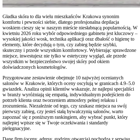
Gładka skóra to dla wielu mieszkańców Krakowa synonim
komfortu i pewności siebie, dlatego profesjonalna depilacja
woskiem cieszy się w naszym mieście niesłabnącą popularnością. W
kwietniu 2026 roku wybór odpowiedniego gabinetu jest kluczowy –
wysokiej jakości wosk, technika aplikacji oraz dbałość o higienę to
elementy, które decydują o tym, czy zabieg będzie szybki,
skuteczny i przede wszystkim komfortowy. Wybierając sprawdzone
miejsce, inwestujesz nie tylko w estetyczny wygląd, ale przede
wszystkim w bezpieczeństwo swojej skóry pod okiem
doświadczonych kosmetologów.
Przygotowane zestawienie obejmuje 10 najwyżej ocenianych
salonów w Krakowie, których oceny oscylują w granicach 4.9–5.0
gwiazdek. Analiza opinii klientów wskazuje, że najlepsi specjaliści
w branży wyróżniają się empatią, indywidualnym podejściem do
potrzeb klienta oraz tworzeniem atmosfery pełnej relaksu i
zrozumienia. Niezależnie od tego, czy szukasz miejsca na swój
pierwszy zabieg, czy jesteś stałą bywalczynią salonów, warto
zapoznać się z poniższym rankingiem, aby wybrać punkt, który
najlepiej wpisze się w Twoje oczekiwania i standardy
pielęgnacyjne.
Dane firm (oceny, adresy, godziny otwarcia) pochodzą z serwisu