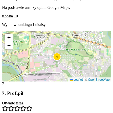
Na podstawie analizy opinii Google Maps.
8.55
na
10
Wynik w rankingu Lokalsy
+
−
1
Leaflet
|
©
OpenStreetMap
7
7
.
ProEpil
Otwarte teraz