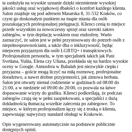
ta zasłużyła na wysokie uznanie dzięki niezmiennie wysokiej
jakości usług oraz wyjątkowej dbałości o komfort każdego klienta.
Salon znajduje się pod adresem Masarska 8, 31-532 Kraków, co
czyni go doskonałym punktem na mapie miasta dla osób
poszukujących profesjonalnej pielęgnacji. Klienci cenią to miejsce
przede wszystkim za nowoczesny sprzęt oraz szeroki zakres
zabiegów, w tym depilację woskiem oraz endosferę. Warto
zaznaczyć, że salon jest w pełni przystosowany do potrzeb osób z
niepełnosprawnościami, a także dba o inkluzywność, będąc
miejscem przyjaznym dla osób LGBTQ+ i transpłciowych.
Profesjonalizm personelu, w tym specjalistek takich jak Pani
Svetlana, Yuliia, Elena czy Uliana, przekłada się na bardzo wysokie
oceny w Google. Atmosfera w Babalab jest niezwykle ciepła i
przyjazna – goście mogą liczyć na miłą rozmowę, profesjonalne
doradztwo, a nawet drobne przyjemności, jak zimowa herbata.
Salon jest otwarty niemal codziennie w godzinach od 08:00 do
21:00, a w niedziele od 09:00 do 20:00, co pozwala na łatwe
dopasowanie wizyty do grafiku. Klienci podkreślają, że podczas
zabiegów czują się w pełni zaopiekowani, a specjaliści z dużą
dokładnością tłumaczą wszelkie zalecenia po zabiegowe. To
miejsce, w którym profesjonalizm łączy się z troską o klienta,
zapewniając najwyższy standard obsługi w Krakowie.
Opis wygenerowany automatycznie na podstawie publicznie
dostępnych opinii.