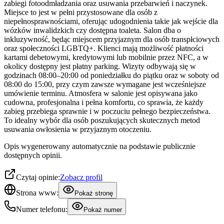
zabiegi fotoodmładzania oraz usuwania przebarwień i naczynek.
Miejsce to jest w pełni przystosowane dla osób z
niepełnosprawnościami, oferując udogodnienia takie jak wejście dla
wózków inwalidzkich czy dostępna toaleta. Salon dba o
inkluzywność, będąc miejscem przyjaznym dla osób transpłciowych
oraz społeczności LGBTQ+. Klienci mają możliwość płatności
kartami debetowymi, kredytowymi lub mobilnie przez NFC, a w
okolicy dostępny jest płatny parking. Wizyty odbywają się w
godzinach 08:00–20:00 od poniedziałku do piątku oraz w soboty od
08:00 do 15:00, przy czym zawsze wymagane jest wcześniejsze
umówienie terminu. Atmosfera w salonie jest opisywana jako
cudowna, profesjonalna i pełna komfortu, co sprawia, że każdy
zabieg przebiega sprawnie i w poczuciu pełnego bezpieczeństwa.
To idealny wybór dla osób poszukujących skutecznych metod
usuwania owłosienia w przyjaznym otoczeniu.
Opis wygenerowany automatycznie na podstawie publicznie
dostępnych opinii.
Czytaj opinie:
Zobacz profil
Strona www:
Pokaż stronę
Numer telefonu:
Pokaż numer