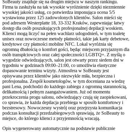
SoBeauty znajduje się na drugim miejscu w naszym rankingu.
Firma ta zasłużyła na tak wysokie wyróżnienie dzięki niezmiennie
wysokiej jakości usług, co potwierdza imponująca ocena 5/5
wystawiona przez 125 zadowolonych klientów. Salon mieści się
pod adresem Westerplatte 18, 33-332 Kraków, zapewniając łatwy
dostęp dla osób poszukujących profesjonalnej depilacji woskiem.
Klienci mogą liczyć na pełen wachlarz udogodnień, w tym toaletę
unisex oraz nowoczesne metody płatności, takie jak karty debetowe,
kredytowe czy płatności mobilne NFC. Lokal wyróżnia się
ogromną dbałością o komfort gości, będąc miejscem przyjaznym dla
osób transpłciowych oraz całej społeczności LGBTQ+. Z myślą o
wygodzie odwiedzających, salon jest otwarty przez siedem dni w
tygodniu w godzinach 09:00–21:00, co umożliwia elastyczne
dopasowanie terminu wizyty. Atmosfera w SoBeauty jest
opisywana przez klientów jako niezwykle miła, bezpieczna i
profesjonalna. Zespół kosmetologów, w tym doceniana za wiedzę
pani Lena, podchodzi do każdego zabiegu z ogromną starannością,
delikatnością i pełnym zaangażowaniem. Już od momentu
przekroczenia progu salonu, odwiedzający czują się zaopiekowani,
co sprawia, że każda depilacja przebiega w sposób komfortowy i
bezstresowy. Nowoczesny wystrój oraz przejrzysta komunikacja
podczas konsultacji przedzabiegowych sprawiają, że SoBeauty to
miejsce, do którego klienci z przyjemnością wracają.
Opis wygenerowany automatycznie na podstawie publicznie