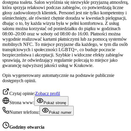
dostępna toaleta. Salon wyróżnia się niezwykle przyjazną atmosferą,
która sprzyja relaksowi podczas zabiegów, co potwierdzają liczne
głosy zadowolonych klientek. Personel jest nie tylko kompetentny i
uśmiechnięty, ale również chętnie doradza w kwestiach pielęgnacji,
dbając o to, by każda wizyta była w pełni komfortowa. Z usług
salonu można korzystać od poniedziałku do piątku w godzinach
08:00–20:00 oraz w soboty od 08:00 do 16:00. Płatności można
wygodnie realizować kartami płatniczymi lub za pomocą systemów
mobilnych NFC. To miejsce przyjazne dla każdego, w tym dla osób
transpłciowych i społeczności LGBTQ+, co buduje poczucie
bezpieczeństwa i akceptacji. Szybkie i widoczne efekty zabiegów
sprawiają, że odwiedzający regularnie polecają to miejsce jako
gwarancję najwyższej jakości usług w Krakowie.
Opis wygenerowany automatycznie na podstawie publicznie
dostępnych opinii.
Czytaj opinie:
Zobacz profil
Strona www:
Pokaż stronę
Numer telefonu:
Pokaż numer
Godziny otwarcia