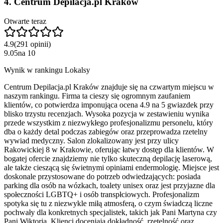
4
.
Centrum Depilacja.pl Kraków
Otwarte teraz
4.9
(
291
opinii
)
9.05
na
10
Wynik w rankingu Lokalsy
Centrum Depilacja.pl Kraków znajduje się na czwartym miejscu w
naszym rankingu. Firma ta cieszy się ogromnym zaufaniem
klientów, co potwierdza imponująca ocena 4.9 na 5 gwiazdek przy
blisko trzystu recenzjach. Wysoka pozycja w zestawieniu wynika
przede wszystkim z niezwykłego profesjonalizmu personelu, który
dba o każdy detal podczas zabiegów oraz przeprowadza rzetelny
wywiad medyczny. Salon zlokalizowany jest przy ulicy
Rakowickiej 8 w Krakowie, oferując łatwy dostęp dla klientów. W
bogatej ofercie znajdziemy nie tylko skuteczną depilację laserową,
ale także cieszącą się świetnymi opiniami endermologię. Miejsce jest
doskonale przystosowane do potrzeb odwiedzających: posiada
parking dla osób na wózkach, toalety unisex oraz jest przyjazne dla
społeczności LGBTQ+ i osób transpłciowych. Profesjonalizm
spotyka się tu z niezwykle miłą atmosferą, o czym świadczą liczne
pochwały dla konkretnych specjalistek, takich jak Pani Martyna czy
Pani Wiktoria. Klienci doceniają dokładność, rzetelność oraz