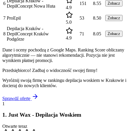
Depilacja Kraków -
6
151
8.55
Zobacz
DepilConcept Nowa Huta
4.9
7
ProEpil
53
8.50
Zobacz
5.0
Depilacja Kraków -
8
DepilConcept Kraków
71
8.05
Zobacz
4.9
Podgórze
Dane i oceny pochodzą z Google Maps. Ranking Score obliczany
algorytmicznie — nie stanowi rekomendacji. Pozycja nie jest
wynikiem płatnej promocji.
Przedsiębiorco! Zadbaj o widoczność swojej firmy!
Wyróżnij swoją firmę w rankingu
depilacja woskiem
w
Krakowie
i
docieraj do nowych klientów.
Sprawdź ofertę
1
1
.
Just Wax - Depilacja Woskiem
Otwarte teraz