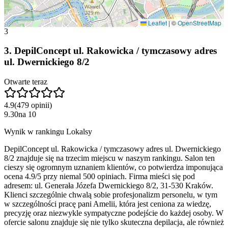
Leaflet
|
©
OpenStreetMap
3
3
.
DepilConcept ul. Rakowicka / tymczasowy adres
ul. Dwernickiego 8/2
Otwarte teraz
4.9
(
479
opinii
)
9.30
na
10
Wynik w rankingu Lokalsy
DepilConcept ul. Rakowicka / tymczasowy adres ul. Dwernickiego
8/2 znajduje się na trzecim miejscu w naszym rankingu. Salon ten
cieszy się ogromnym uznaniem klientów, co potwierdza imponująca
ocena 4.9/5 przy niemal 500 opiniach. Firma mieści się pod
adresem: ul. Generała Józefa Dwernickiego 8/2, 31-530 Kraków.
Klienci szczególnie chwalą sobie profesjonalizm personelu, w tym
w szczególności pracę pani Amelii, która jest ceniona za wiedzę,
precyzję oraz niezwykle sympatyczne podejście do każdej osoby. W
ofercie salonu znajduje się nie tylko skuteczna depilacja, ale również