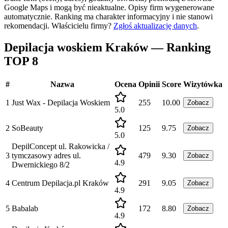
Google Maps i mogą być nieaktualne. Opisy firm wygenerowane
automatycznie. Ranking ma charakter informacyjny i nie stanowi
rekomendacji.
Właścicielu firmy?
Zgłoś aktualizację danych
.
Depilacja woskiem Kraków — Ranking
TOP 8
#
Nazwa
Ocena
Opinii
Score
Wizytówka
1
Just Wax - Depilacja Woskiem
255
10.00
Zobacz
5.0
2
SoBeauty
125
9.75
Zobacz
5.0
DepilConcept ul. Rakowicka /
3
tymczasowy adres ul.
479
9.30
Zobacz
4.9
Dwernickiego 8/2
4
Centrum Depilacja.pl Kraków
291
9.05
Zobacz
4.9
5
Babalab
172
8.80
Zobacz
4.9