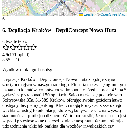
Leaflet
|
©
OpenStreetMap
6
6
.
Depilacja Kraków - DepilConcept Nowa Huta
Otwarte teraz
4.9
(
151
opinii
)
8.55
na
10
Wynik w rankingu Lokalsy
Depilacja Kraków - DepilConcept Nowa Huta znajduje się na
szóstym miejscu w naszym rankingu. Firma ta cieszy się ogromnym
uznaniem klientów, co potwierdza imponująca średnia ocen 4.9 na 5
gwiazdek przy ponad 150 opiniach. Salon mieści się pod adresem
Sołtysowska 35a, 31-589 Kraków, oferując swoim gościom łatwo
dostępny, bezpłatny parking. Klienci mogą korzystać z szerokiego
wachlarza usług fotodepilacji, które wykonywane są z najwyższą
starannością i profesjonalizmem. Warto podkreślić, że miejsce to jest
w pełni przystosowane dla osób z niepełnosprawnościami, oferując
udogodnienia takie jak parking dla wózków inwalidzkich czy