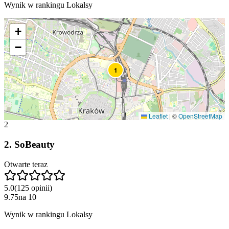
Wynik w rankingu Lokalsy
+
−
1
Leaflet
|
©
OpenStreetMap
2
2
.
SoBeauty
Otwarte teraz
5.0
(
125
opinii
)
9.75
na
10
Wynik w rankingu Lokalsy