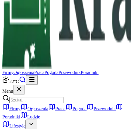
Firmy
Ogłoszenia
Praca
Pogoda
Przewodnik
Poradniki
22
°C
Menu
Firmy
Ogłoszenia
Praca
Pogoda
Przewodnik
Poradniki
Ludzie
Lifestyle