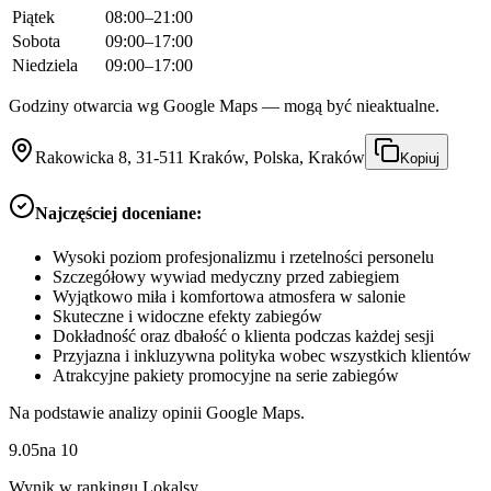
Piątek
08:00–21:00
Sobota
09:00–17:00
Niedziela
09:00–17:00
Godziny otwarcia wg Google Maps — mogą być nieaktualne.
Rakowicka 8, 31-511 Kraków, Polska, Kraków
Kopiuj
Najczęściej doceniane:
Wysoki poziom profesjonalizmu i rzetelności personelu
Szczegółowy wywiad medyczny przed zabiegiem
Wyjątkowo miła i komfortowa atmosfera w salonie
Skuteczne i widoczne efekty zabiegów
Dokładność oraz dbałość o klienta podczas każdej sesji
Przyjazna i inkluzywna polityka wobec wszystkich klientów
Atrakcyjne pakiety promocyjne na serie zabiegów
Na podstawie analizy opinii Google Maps.
9.05
na
10
Wynik w rankingu Lokalsy