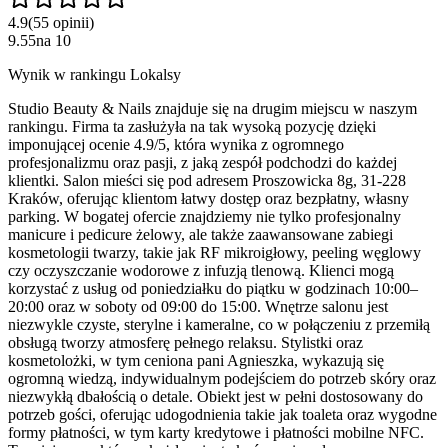
4.9
(
55
opinii
)
9.55
na
10
Wynik w rankingu Lokalsy
Studio Beauty & Nails znajduje się na drugim miejscu w naszym
rankingu. Firma ta zasłużyła na tak wysoką pozycję dzięki
imponującej ocenie 4.9/5, która wynika z ogromnego
profesjonalizmu oraz pasji, z jaką zespół podchodzi do każdej
klientki. Salon mieści się pod adresem Proszowicka 8g, 31-228
Kraków, oferując klientom łatwy dostęp oraz bezpłatny, własny
parking. W bogatej ofercie znajdziemy nie tylko profesjonalny
manicure i pedicure żelowy, ale także zaawansowane zabiegi
kosmetologii twarzy, takie jak RF mikroigłowy, peeling węglowy
czy oczyszczanie wodorowe z infuzją tlenową. Klienci mogą
korzystać z usług od poniedziałku do piątku w godzinach 10:00–
20:00 oraz w soboty od 09:00 do 15:00. Wnętrze salonu jest
niezwykle czyste, sterylne i kameralne, co w połączeniu z przemiłą
obsługą tworzy atmosferę pełnego relaksu. Stylistki oraz
kosmetolożki, w tym ceniona pani Agnieszka, wykazują się
ogromną wiedzą, indywidualnym podejściem do potrzeb skóry oraz
niezwykłą dbałością o detale. Obiekt jest w pełni dostosowany do
potrzeb gości, oferując udogodnienia takie jak toaleta oraz wygodne
formy płatności, w tym karty kredytowe i płatności mobilne NFC.