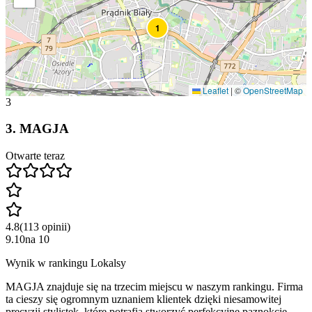
1
Leaflet
|
©
OpenStreetMap
3
3
.
MAGJA
Otwarte teraz
4.8
(
113
opinii
)
9.10
na
10
Wynik w rankingu Lokalsy
MAGJA znajduje się na trzecim miejscu w naszym rankingu. Firma
ta cieszy się ogromnym uznaniem klientek dzięki niesamowitej
precyzji stylistek, które potrafią stworzyć perfekcyjne paznokcie