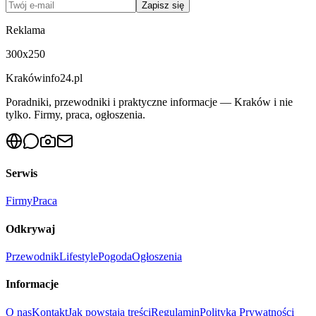
Zapisz się
Reklama
300x250
Krakówinfo24.pl
Poradniki, przewodniki i praktyczne informacje — Kraków i nie
tylko. Firmy, praca, ogłoszenia.
Serwis
Firmy
Praca
Odkrywaj
Przewodnik
Lifestyle
Pogoda
Ogłoszenia
Informacje
O nas
Kontakt
Jak powstają treści
Regulamin
Polityka Prywatności