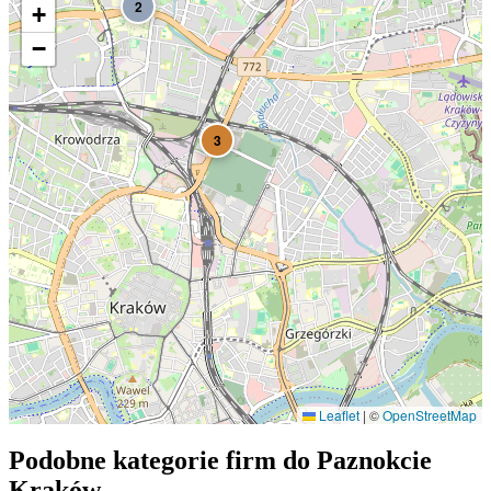
2
+
−
3
Leaflet
|
©
OpenStreetMap
Podobne kategorie firm do
Paznokcie
1
Kraków