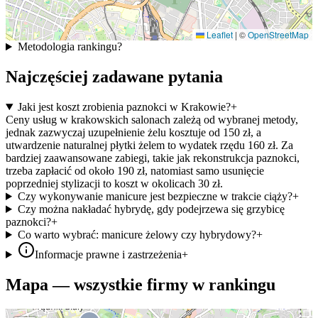
Leaflet
|
©
OpenStreetMap
Metodologia rankingu
?
Najczęściej zadawane pytania
Jaki jest koszt zrobienia paznokci w Krakowie?
+
Ceny usług w krakowskich salonach zależą od wybranej metody,
jednak zazwyczaj uzupełnienie żelu kosztuje od 150 zł, a
utwardzenie naturalnej płytki żelem to wydatek rzędu 160 zł. Za
bardziej zaawansowane zabiegi, takie jak rekonstrukcja paznokci,
trzeba zapłacić od około 190 zł, natomiast samo usunięcie
poprzedniej stylizacji to koszt w okolicach 30 zł.
Czy wykonywanie manicure jest bezpieczne w trakcie ciąży?
+
Czy można nakładać hybrydę, gdy podejrzewa się grzybicę
paznokci?
+
Co warto wybrać: manicure żelowy czy hybrydowy?
+
Informacje prawne i zastrzeżenia
+
Mapa — wszystkie firmy w rankingu