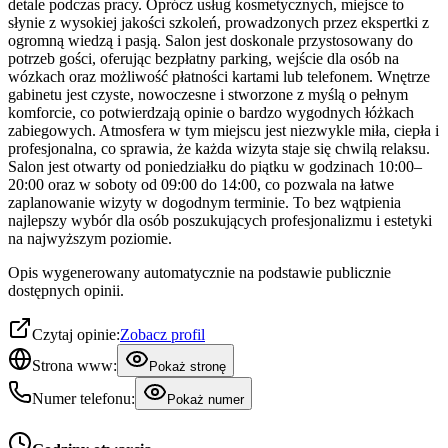
detale podczas pracy. Oprócz usług kosmetycznych, miejsce to
słynie z wysokiej jakości szkoleń, prowadzonych przez ekspertki z
ogromną wiedzą i pasją. Salon jest doskonale przystosowany do
potrzeb gości, oferując bezpłatny parking, wejście dla osób na
wózkach oraz możliwość płatności kartami lub telefonem. Wnętrze
gabinetu jest czyste, nowoczesne i stworzone z myślą o pełnym
komforcie, co potwierdzają opinie o bardzo wygodnych łóżkach
zabiegowych. Atmosfera w tym miejscu jest niezwykle miła, ciepła i
profesjonalna, co sprawia, że każda wizyta staje się chwilą relaksu.
Salon jest otwarty od poniedziałku do piątku w godzinach 10:00–
20:00 oraz w soboty od 09:00 do 14:00, co pozwala na łatwe
zaplanowanie wizyty w dogodnym terminie. To bez wątpienia
najlepszy wybór dla osób poszukujących profesjonalizmu i estetyki
na najwyższym poziomie.
Opis wygenerowany automatycznie na podstawie publicznie
dostępnych opinii.
Czytaj opinie:
Zobacz profil
Strona www:
Pokaż stronę
Numer telefonu:
Pokaż numer