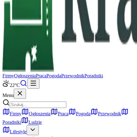
Firmy
Ogłoszenia
Praca
Pogoda
Przewodnik
Poradniki
22
°C
Menu
Firmy
Ogłoszenia
Praca
Pogoda
Przewodnik
Poradniki
Ludzie
Lifestyle