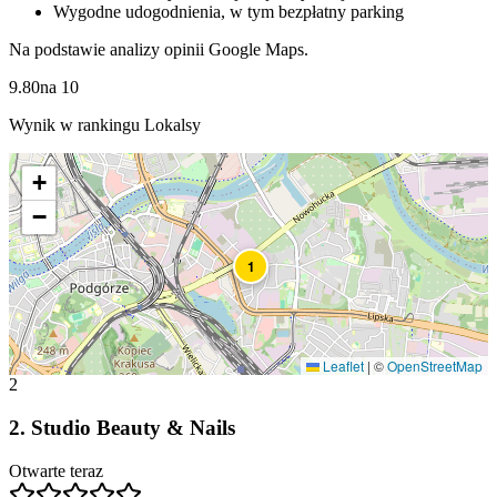
Wygodne udogodnienia, w tym bezpłatny parking
Na podstawie analizy opinii Google Maps.
9.80
na
10
Wynik w rankingu Lokalsy
+
−
1
Leaflet
|
©
OpenStreetMap
2
2
.
Studio Beauty & Nails
Otwarte teraz