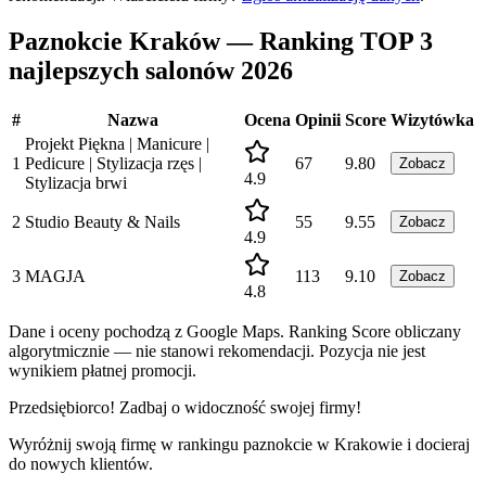
Paznokcie Kraków — Ranking TOP 3
najlepszych salonów 2026
#
Nazwa
Ocena
Opinii
Score
Wizytówka
Projekt Piękna | Manicure |
1
Pedicure | Stylizacja rzęs |
67
9.80
Zobacz
4.9
Stylizacja brwi
2
Studio Beauty & Nails
55
9.55
Zobacz
4.9
3
MAGJA
113
9.10
Zobacz
4.8
Dane i oceny pochodzą z Google Maps. Ranking Score obliczany
algorytmicznie — nie stanowi rekomendacji. Pozycja nie jest
wynikiem płatnej promocji.
Przedsiębiorco! Zadbaj o widoczność swojej firmy!
Wyróżnij swoją firmę w rankingu
paznokcie
w
Krakowie
i docieraj
do nowych klientów.