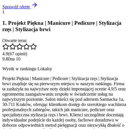
Sprawdź ofertę
1
1
.
Projekt Piękna | Manicure | Pedicure | Stylizacja
rzęs | Stylizacja brwi
Otwarte teraz
4.9
(
67
opinii
)
9.80
na
10
Wynik w rankingu Lokalsy
Projekt Piękna | Manicure | Pedicure | Stylizacja rzęs | Stylizacja
brwi znajduje się na pierwszym miejscu w naszym rankingu. Firma
ta zasłużyła na najwyższe noty dzięki imponującej ocenie 4.9/5 oraz
ogromnemu zaangażowaniu zespołu w świadczenie usług na
najwyższym poziomie. Salon mieści się pod adresem Sarmacka 1a,
30-711 Kraków, oferując klientkom dostęp do szerokiego wachlarza
profesjonalnych zabiegów, takich jak manicure, pedicure oraz
specjalistyczna stylizacja rzęs i brwi. Klienci szczególnie doceniają
indywidualne podejście do każdej osoby, fachowe doradztwo w
doborze odpowiednich metod pielęgnacji oraz niezwykłą dbałość o