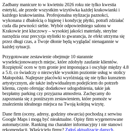
Zadbany manicure to w kwietniu 2026 roku nie tylko kwestia
estetyki, ale przede wszystkim wizytówka każdej krakowianki i
każdego krakowianina. Profesjonalna stylizacja paznokci,
wykonana z dbałością o higienę i kondycję płytki, potrafi zdziałać
cuda dla pewności siebie. Wybór odpowiedniego salonu w
Krakowie jest kluczowy – wysokiej jakości materiały, sterylne
narzędzia oraz precyzja stylistki to gwarancja, że efekt utrzyma się
przez długi czas, a Twoje dłonie będą wyglądać nienagannie w
każdej sytuacji.
Przygotowane zestawienie obejmuje 10 starannie
wyselekcjonowanych miejsc, które zdobyły zaufanie klientów.
Rozpiętość ocen w tym gronie jest imponująca i oscyluje między 4.8
a 5.0, co świadczy o niezwykle wysokim poziomie usług w stolicy
Małopolski. Najlepsze placówki wyróżniają się nie tylko kunsztem
artystycznym, ale także indywidualnym podejściem do potrzeb
klienta, często oferując dodatkowe udogodnienia, takie jak
bezpłatny parking czy przyjazna atmosfera. Zachęcamy do
zapoznania się z poniższym zestawieniem, które pomoże w
znalezieniu idealnego miejsca na Twoją kolejną wizytę.
Dane firm (oceny, adresy, godziny otwarcia) pochodzą z serwisu
Google Maps i mogą być nieaktualne. Opisy firm wygenerowane
automatycznie. Ranking ma charakter informacyjny i nie stanowi
rekomendacji.
Właścicielu firmy?
Zgłoś aktualizację danych
.