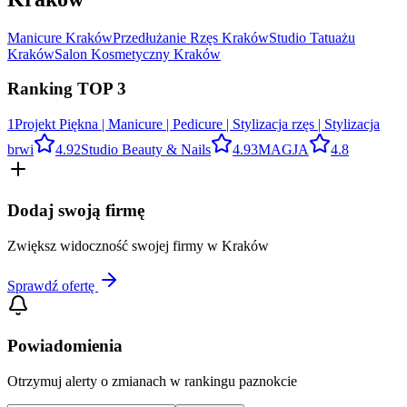
Manicure
Kraków
Przedłużanie Rzęs
Kraków
Studio Tatuażu
Kraków
Salon Kosmetyczny
Kraków
Ranking TOP
3
1
Projekt Piękna | Manicure | Pedicure | Stylizacja rzęs | Stylizacja
brwi
4.9
2
Studio Beauty & Nails
4.9
3
MAGJA
4.8
Dodaj swoją firmę
Zwiększ widoczność swojej firmy w
Kraków
Sprawdź ofertę
Powiadomienia
Otrzymuj alerty o zmianach w rankingu
paznokcie