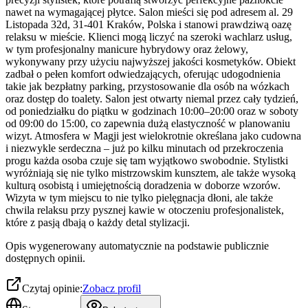
nawet na wymagającej płytce. Salon mieści się pod adresem al. 29
Listopada 32d, 31-401 Kraków, Polska i stanowi prawdziwą oazę
relaksu w mieście. Klienci mogą liczyć na szeroki wachlarz usług,
w tym profesjonalny manicure hybrydowy oraz żelowy,
wykonywany przy użyciu najwyższej jakości kosmetyków. Obiekt
zadbał o pełen komfort odwiedzających, oferując udogodnienia
takie jak bezpłatny parking, przystosowanie dla osób na wózkach
oraz dostęp do toalety. Salon jest otwarty niemal przez cały tydzień,
od poniedziałku do piątku w godzinach 10:00–20:00 oraz w soboty
od 09:00 do 15:00, co zapewnia dużą elastyczność w planowaniu
wizyt. Atmosfera w Magji jest wielokrotnie określana jako cudowna
i niezwykle serdeczna – już po kilku minutach od przekroczenia
progu każda osoba czuje się tam wyjątkowo swobodnie. Stylistki
wyróżniają się nie tylko mistrzowskim kunsztem, ale także wysoką
kulturą osobistą i umiejętnością doradzenia w doborze wzorów.
Wizyta w tym miejscu to nie tylko pielęgnacja dłoni, ale także
chwila relaksu przy pysznej kawie w otoczeniu profesjonalistek,
które z pasją dbają o każdy detal stylizacji.
Opis wygenerowany automatycznie na podstawie publicznie
dostępnych opinii.
Czytaj opinie:
Zobacz profil