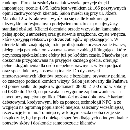
rankingu. Firma ta zasłużyła na tak wysoką pozycję dzięki
imponującej ocenie 4.8/5, która jest wynikiem aż 166 pozytywnych
opinii zachwyconych klientek. Salon mieści się przy ul. Józefa
Marcika 12 w Krakowie i wyróżnia się na tle konkurencji
niezwykle profesjonalnym podejściem oraz troską o najwyższy
standard obsługi. Klienci doceniają przede wszystkim kameralną,
pełną spokoju atmosferę oraz gustownie urządzone, czyste wnętrza,
które sprzyjają relaksowi podczas zabiegów upiększających. W
ofercie kliniki znajdują się m.in. profesjonalne oczyszczanie twarzy,
pielęgnacja paznokci oraz zaawansowane zabiegi liftingujące, które
przynoszą spektakularne efekty już po krótkim czasie. Placówka jest
doskonale przygotowana na przyjęcie każdego gościa, oferując
pełne udogodnienia dla osób niepełnosprawnych, w tym podjazd
oraz specjalnie przystosowaną toaletę. Do dyspozycji
zmotoryzowanych klientów pozostaje bezpłatny, prywatny parking,
co znacząco podnosi komfort wizyty. Salon jest otwarty dla Państwa
od poniedziałku do piątku w godzinach 08:00–21:00 oraz w soboty
od 08:00 do 15:00, co pozwala na wygodne zaplanowanie czasu
nawet przy napiętym grafiku. Płatności można dokonywać kartami
debetowymi, kredytowymi lub za pomocą technologii NFC, a ze
względu na ogromną popularność miejsca, zalecamy wcześniejszą
rezerwację terminu. To miejsce, w którym każda osoba czuje się
bezpiecznie, będąc pod opieką ekspertów dbających o indywidualne
potrzeby skóry i doskonałe samopoczucie klientów.