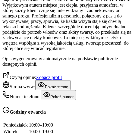
Wyjątkowym atutem miejsca jest ciepła, przyjazna atmosfera, w
której każdy klient czuje się mile widziany i zaopiekowany od
samego progu. Profesjonalizm personelu, połączony z pasją do
wykonywanej pracy, sprawia, że każda wizyta staje się chwilą
relaksu i odprężenia. Klienci szczególnie doceniają indywidualne
podejście do potrzeb włosów oraz skóry twarzy, co przekłada się na
zachwycające efekty końcowe. To miejsce, w którym estetyka
wnętrza współgra z wysoką jakością usług, tworząc przestrzeń, do
której chce się wracać regularnie.
Opis wygenerowany automatycznie na podstawie publicznie
dostępnych opinii.
Czytaj opinie:
Zobacz profil
Strona www:
Pokaż stronę
Numer telefonu:
Pokaż numer
Godziny otwarcia
Poniedziałek
10:00–19:00
Wtorek
10:00–19:00