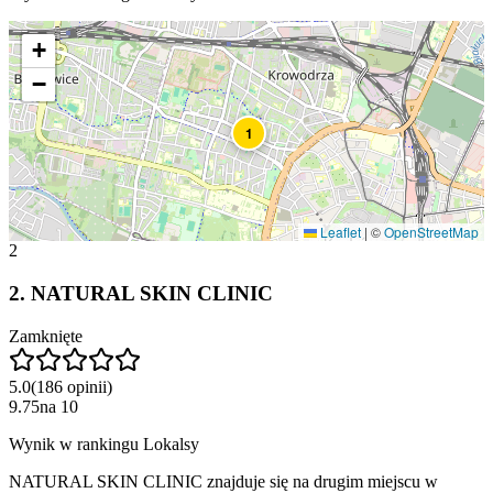
+
−
1
Leaflet
|
©
OpenStreetMap
2
2
.
NATURAL SKIN CLINIC
Zamknięte
5.0
(
186
opinii
)
9.75
na
10
Wynik w rankingu Lokalsy
NATURAL SKIN CLINIC znajduje się na drugim miejscu w