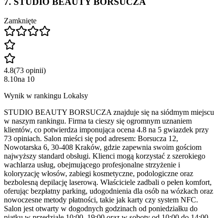
7
.
STUDIO BEAUTY BORSUCZA
Zamknięte
4.8
(
73
opinii
)
8.10
na
10
Wynik w rankingu Lokalsy
STUDIO BEAUTY BORSUCZA znajduje się na siódmym miejscu
w naszym rankingu. Firma ta cieszy się ogromnym uznaniem
klientów, co potwierdza imponująca ocena 4.8 na 5 gwiazdek przy
73 opiniach. Salon mieści się pod adresem: Borsucza 12,
Nowotarska 6, 30-408 Kraków, gdzie zapewnia swoim gościom
najwyższy standard obsługi. Klienci mogą korzystać z szerokiego
wachlarza usług, obejmującego profesjonalne strzyżenie i
koloryzację włosów, zabiegi kosmetyczne, podologiczne oraz
bezbolesną depilację laserową. Właściciele zadbali o pełen komfort,
oferując bezpłatny parking, udogodnienia dla osób na wózkach oraz
nowoczesne metody płatności, takie jak karty czy system NFC.
Salon jest otwarty w dogodnych godzinach od poniedziałku do
piątku w przedziale 10:00–19:00 oraz w soboty od 10:00 do 14:00.