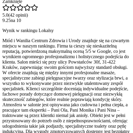
Zamknięte
5.0
(
42
opinii
)
9.25
na
10
Wynik w rankingu Lokalsy
Miód i Wanilia Centrum Zdrowia i Urody znajduje się na czwartym
miejscu w naszym rankingu. Firma ta cieszy się nieskazitelną
reputacją, potwierdzoną maksymalną oceną 5/5 w Google, co jest
wynikiem ogromnego profesjonalizmu i holistycznego podejścia do
klienta. Salon mieści się przy ulicy Powstańców 30f, 31-422
Kraków, zapewniając swoim gościom najwyższy standard obsługi.
W ofercie znajdują się między innymi profesjonalne masaże,
specjalistyczne zabiegi pielęgnacyjne twarzy oraz stylizacja brwi, a
wszystko to wykonywane przez niezwykle utalentowany zespół
specjalistek. Klienci szczególnie doceniają indywidualne podejście,
fachowe porady dotyczące domowej pielęgnacji oraz niezwykłą
skuteczność zabiegów, które realnie poprawiają kondycję skóry.
Atmosfera w salonie jest opisywana jako cudowna i pełna ciepła, a
pracujące tam ekspertki – Pani Ola, Pani Monika i Pani Nina –
traktowane są przez klientki niemal jak anioły. Obiekt jest w pełni
przystosowany do potrzeb osób z niepełnosprawnościami, oferując
udogodnienia takie jak podjazdy, specjalistyczne toalety oraz pętlę
indukcyjną. Dla wygody zmotoryzowanych dostępny jest bezpłatny