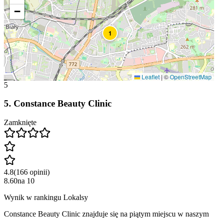
−
1
Leaflet
|
©
OpenStreetMap
5
5
.
Constance Beauty Clinic
Zamknięte
4.8
(
166
opinii
)
8.60
na
10
Wynik w rankingu Lokalsy
Constance Beauty Clinic znajduje się na piątym miejscu w naszym