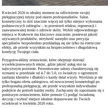
Kwiecień 2026 to idealny moment na odświeżenie swojej
pielęgnacyjnej rutyny pod okiem profesjonalistów. Salon
kosmetyczny to dziś znacznie więcej niż tylko miejsce wykonania
podstawowych zabiegów – to przestrzeń relaksu, regeneracji i
zaawansowanej troski o zdrowie skóry. Wybór odpowiedniego
miejsca w Krakowie ma kluczowe znaczenie, ponieważ jakość
używanych produktów, sterylność narzędzi oraz precyzja
specjalistów bezpośrednio przekładają się nie tylko na estetyczne
efekty, ale przede wszystkim na bezpieczeństwo i długofalową
kondycję Twojego ciała.
Przygotowaliśmy zestawienie, które obejmuje dziesięć
wyselekcjonowanych miejsc, gdzie jakość usług stoi na
najwyższym poziomie. Prezentowane salony charakteryzują się
ocenami w przedziale od 4.7 do 5.0, co świadczy o ogromnym
zaufaniu klientów i dbałości o każdy detal wizyty. Wyróżnia je nie
tylko bogata oferta zabiegowa, od nowoczesnej kosmetologii po
profesjonalną pielęgnację, ale przede wszystkim indywidualne
podejście do potrzeb każdej osoby. Zachęcamy do zapoznania się z
poniższym zestawieniem, które pomoże Ci podjąć świadomą
decyzję i wybrać miejsce idealnie dopasowane do Twoich
oczekiwań w kwietniu 2026 roku.