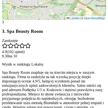
Leaflet
|
©
OpenStreetMap
3
3
.
Spa Beauty Room
Zamknięte
4.9
(
102
opinii
)
9.30
na
10
Wynik w rankingu Lokalsy
Spa Beauty Room znajduje się na trzecim miejscu w naszym
rankingu. Firma ta zasłużyła na tak wysoką pozycję dzięki
imponującej ocenie 4.9/5, będącej wynikiem ponad stu
entuzjastycznych opinii zadowolonych klientów. Salon mieści się
pod adresem Podłęska 1/3 w Krakowie i stanowi prawdziwą oazę
profesjonalizmu. Miejsce to słynie zwłaszcza z niezwykle
przyjaznego podejścia do najmłodszych, oferując bezbolesne
przekłuwanie uszu metodą Blomdahl w atmosferze pełnej empatii i
ciepła. Wnętrze salonu jest nowoczesne, czyste i sterylne, co