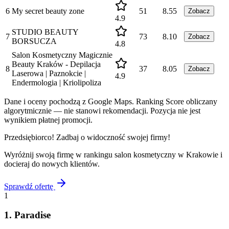
6
My secret beauty zone
51
8.55
Zobacz
4.9
STUDIO BEAUTY
7
73
8.10
Zobacz
BORSUCZA
4.8
Salon Kosmetyczny Magicznie
Beauty Kraków - Depilacja
8
37
8.05
Zobacz
Laserowa | Paznokcie |
4.9
Endermologia | Kriolipoliza
Dane i oceny pochodzą z Google Maps. Ranking Score obliczany
algorytmicznie — nie stanowi rekomendacji. Pozycja nie jest
wynikiem płatnej promocji.
Przedsiębiorco! Zadbaj o widoczność swojej firmy!
Wyróżnij swoją firmę w rankingu
salon kosmetyczny
w
Krakowie
i
docieraj do nowych klientów.
Sprawdź ofertę
1
1
.
Paradise