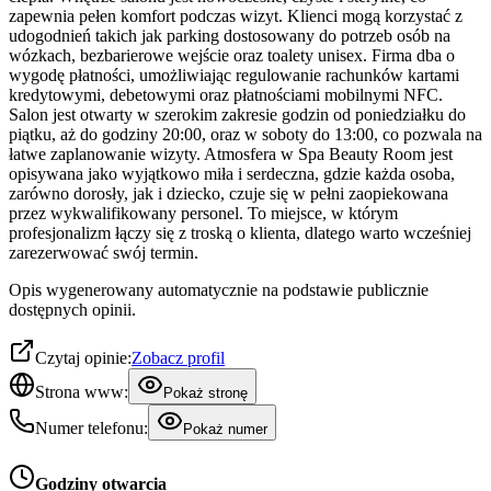
zapewnia pełen komfort podczas wizyt. Klienci mogą korzystać z
udogodnień takich jak parking dostosowany do potrzeb osób na
wózkach, bezbarierowe wejście oraz toalety unisex. Firma dba o
wygodę płatności, umożliwiając regulowanie rachunków kartami
kredytowymi, debetowymi oraz płatnościami mobilnymi NFC.
Salon jest otwarty w szerokim zakresie godzin od poniedziałku do
piątku, aż do godziny 20:00, oraz w soboty do 13:00, co pozwala na
łatwe zaplanowanie wizyty. Atmosfera w Spa Beauty Room jest
opisywana jako wyjątkowo miła i serdeczna, gdzie każda osoba,
zarówno dorosły, jak i dziecko, czuje się w pełni zaopiekowana
przez wykwalifikowany personel. To miejsce, w którym
profesjonalizm łączy się z troską o klienta, dlatego warto wcześniej
zarezerwować swój termin.
Opis wygenerowany automatycznie na podstawie publicznie
dostępnych opinii.
Czytaj opinie:
Zobacz profil
Strona www:
Pokaż stronę
Numer telefonu:
Pokaż numer
Godziny otwarcia