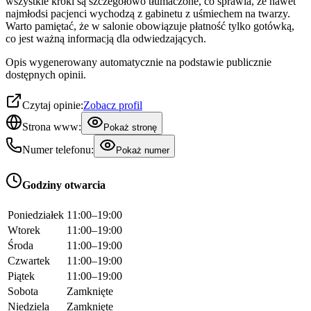
wszystkie kroki są szczegółowo tłumaczone, co sprawia, że nawet
najmłodsi pacjenci wychodzą z gabinetu z uśmiechem na twarzy.
Warto pamiętać, że w salonie obowiązuje płatność tylko gotówką,
co jest ważną informacją dla odwiedzających.
Opis wygenerowany automatycznie na podstawie publicznie
dostępnych opinii.
Czytaj opinie:
Zobacz profil
Strona www:
Pokaż stronę
Numer telefonu:
Pokaż numer
Godziny otwarcia
Poniedziałek
11:00–19:00
Wtorek
11:00–19:00
Środa
11:00–19:00
Czwartek
11:00–19:00
Piątek
11:00–19:00
Sobota
Zamknięte
Niedziela
Zamknięte