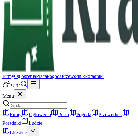
Firmy
Ogłoszenia
Praca
Pogoda
Przewodnik
Poradniki
27
°C
Menu
Firmy
Ogłoszenia
Praca
Pogoda
Przewodnik
Poradniki
Ludzie
Lifestyle