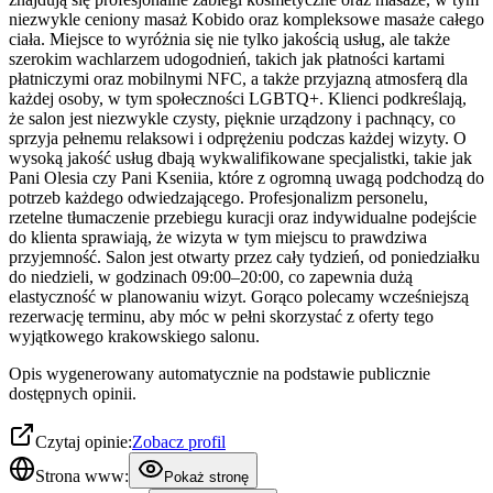
niezwykle ceniony masaż Kobido oraz kompleksowe masaże całego
ciała. Miejsce to wyróżnia się nie tylko jakością usług, ale także
szerokim wachlarzem udogodnień, takich jak płatności kartami
płatniczymi oraz mobilnymi NFC, a także przyjazną atmosferą dla
każdej osoby, w tym społeczności LGBTQ+. Klienci podkreślają,
że salon jest niezwykle czysty, pięknie urządzony i pachnący, co
sprzyja pełnemu relaksowi i odprężeniu podczas każdej wizyty. O
wysoką jakość usług dbają wykwalifikowane specjalistki, takie jak
Pani Olesia czy Pani Kseniia, które z ogromną uwagą podchodzą do
potrzeb każdego odwiedzającego. Profesjonalizm personelu,
rzetelne tłumaczenie przebiegu kuracji oraz indywidualne podejście
do klienta sprawiają, że wizyta w tym miejscu to prawdziwa
przyjemność. Salon jest otwarty przez cały tydzień, od poniedziałku
do niedzieli, w godzinach 09:00–20:00, co zapewnia dużą
elastyczność w planowaniu wizyt. Gorąco polecamy wcześniejszą
rezerwację terminu, aby móc w pełni skorzystać z oferty tego
wyjątkowego krakowskiego salonu.
Opis wygenerowany automatycznie na podstawie publicznie
dostępnych opinii.
Czytaj opinie:
Zobacz profil
Strona www:
Pokaż stronę