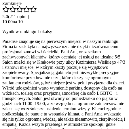
Zamknięte
5.0
(
211
opinii
)
10.00
na
10
Wynik w rankingu Lokalsy
Paradise znajduje się na pierwszym miejscu w naszym rankingu.
Firma ta zasłużyła na najwyższe uznanie dzięki niezrównanemu
profesjonalizmowi właścicielki, Pani Ani, oraz setkom
zachwyconych klientów, którzy oceniają jej usługi na idealne 5/5.
Salon mieści się w Krakowie przy ulicy Kazimierza Wielkiego 47/3
i stanowi miejsce, w którym każdy poczuje się wyjątkowo
zaopiekowany. Specjalizacją gabinetu jest niezwykle precyzyjne i
komfortowe przekłuwanie uszu, które cieszy się ogromnym
zaufaniem rodziców, gdyż miejsce jest w pełni przyjazne dla dzieci.
Wśród udogodnień warto wymienić parking dostępny dla osób na
wózkach, toaletę oraz przyjazną atmosferę dla osób LGBTQ+ i
transpłciowych. Salon jest otwarty od poniedziałku do piątku w
godzinach 11:00–19:00, a ze względu na ogromne zainteresowanie
zaleca się wcześniejsze ustalenie terminu wizyty. Klienci zgodnie
podkreślają, że panuje tu wspaniały klimat, a Pani Ania wykazuje
się nie tylko ogromną wiedzą, ale także niesamowitą cierpliwością i
empatią. Każda wizyta przebiega w atmosferze spokoju, gdzie