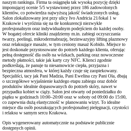
naszym rankingu. Firma ta osiągnęła tak wysoką pozycję dzięki
imponującej ocenie 5/5 wystawionej przez 186 zadowolonych
klientów, co potwierdza najwyższą jakość świadczonych usług.
Salon zlokalizowany jest przy ulicy Ivo Andricia 21/lokal 1 w
Krakowie i wyróżnia się na tle konkurencji niezwykle
profesjonalnym oraz indywidualnym podejściem do każdej osoby.
W bogatej ofercie kliniki znajdziemy m.in. zabiegi oczyszczania
twarzy, peelingi, mikrodermabrazję, bezinwazyjny lifting plazmowy
oraz relaksujące masaże, w tym ceniony masaż Kobido. Miejsce to
jest doskonale przystosowane do potrzeb każdego klienta, oferując
pełną dostępność dla osób na wózkach, parking oraz nowoczesne
metody płatności, takie jak karty czy NFC. Klienci zgodnie
podkreślają, że panuje tu niesamowicie ciepła, przyjazna i
bezpieczna atmosfera, w której każdy czuje się zaopiekowany.
Specjaliści, tacy jak Pani Madzia, Pani Ewelina czy Pani Ola, dbają
o szczegółowe wyjaśnienie każdego etapu zabiegu oraz dobór
produktów idealnie dopasowanych do potrzeb skóry, nawet w
przypadku kobiet w ciąży. Salon jest otwarty od poniedziałku do
piątku w godzinach 10:00–20:00 oraz w soboty od 09:00 do 15:00,
co zapewnia dużą elastyczność w planowaniu wizyt. To idealne
miejsce dla osób poszukujących profesjonalnej pielęgnacji, czystości
i relaksu w samym sercu Krakowa.
Opis wygenerowany automatycznie na podstawie publicznie
dostępnych opinii.