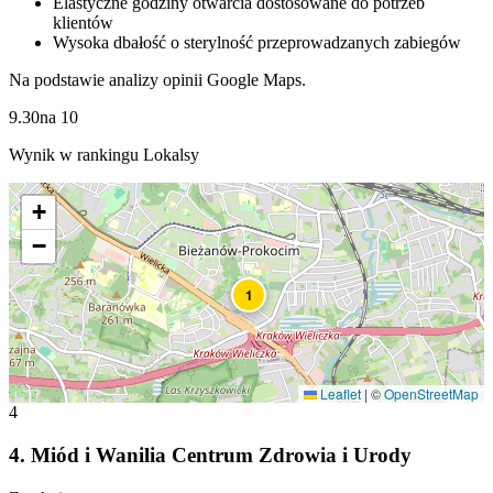
Elastyczne godziny otwarcia dostosowane do potrzeb
klientów
Wysoka dbałość o sterylność przeprowadzanych zabiegów
Na podstawie analizy opinii Google Maps.
9.30
na
10
Wynik w rankingu Lokalsy
+
−
1
Leaflet
|
©
OpenStreetMap
4
4
.
Miód i Wanilia Centrum Zdrowia i Urody