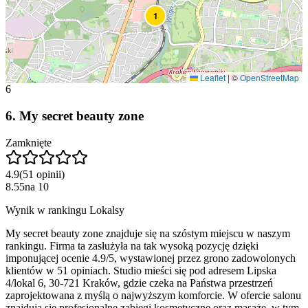
1
Leaflet
|
©
OpenStreetMap
6
6
.
My secret beauty zone
Zamknięte
4.9
(
51
opinii
)
8.55
na
10
Wynik w rankingu Lokalsy
My secret beauty zone znajduje się na szóstym miejscu w naszym
rankingu. Firma ta zasłużyła na tak wysoką pozycję dzięki
imponującej ocenie 4.9/5, wystawionej przez grono zadowolonych
klientów w 51 opiniach. Studio mieści się pod adresem Lipska
4/lokal 6, 30-721 Kraków, gdzie czeka na Państwa przestrzeń
zaprojektowana z myślą o najwyższym komforcie. W ofercie salonu
znajdują się profesjonalne zabiegi kosmetyczne oraz masaże, w tym