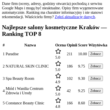
Dane firm (oceny, adresy, godziny otwarcia) pochodzą z serwisu
Google Maps i mogą być nieaktualne. Opisy firm wygenerowane
automatycznie. Ranking ma charakter informacyjny i nie stanowi
rekomendacji.
Właścicielu firmy?
Zgłoś aktualizację danych
.
Najlepsze salony kosmetyczne Kraków —
Ranking TOP 8
#
Nazwa
Ocena
Opinii
Score
Wizytówka
1
Paradise
211
10.00
Zobacz
5.0
2
NATURAL SKIN CLINIC
186
9.75
Zobacz
5.0
3
Spa Beauty Room
102
9.30
Zobacz
4.9
Miód i Wanilia Centrum
4
42
9.25
Zobacz
Zdrowia i Urody
5.0
5
Constance Beauty Clinic
166
8.60
Zobacz
4.8