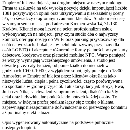
Empire of Ink znajduje się na drugim miejscu w naszym rankingu.
Firma ta zasłużyła na tak wysoką pozycję dzięki imponującej liczbie
1381 pozytywnych opinii oraz utrzymywaniu nieskazitelnej oceny
5/5, co świadczy o ogromnym zaufaniu klientów. Studio mieści się
w samym sercu miasta, pod adresem Kremerowska 14, 31-130
Kraków. Klienci mogą liczyć na pełen profesjonalizm usług
wykonywanych na miejscu, przy czym studio dba o najwyższy
komfort, oferując dostęp do Wi-Fi oraz parking przystosowany dla
osób na wózkach. Lokal jest w pełni inkluzywny, przyjazny dla
osób LGBTQ+ i akceptuje różnorodne formy płatności, w tym karty
debetowe, kredytowe oraz płatności mobilne NFC. Warto pamiętać,
że wizyty wymagają wcześniejszego umówienia, a studio jest
otwarte przez cały tydzień, od poniedziałku do niedzieli w
godzinach 10:00–19:00, z wyjątkiem sobót, gdy pracuje do 18:00.
Atmosfera w Empire of Ink jest przez klientów określana jako
niezwykle luźna, ciepła i pełna życzliwości, często porównywana
do spotkania w gronie przyjaciół. Tatuatorzy, tacy jak Borys, Ewa,
Julia czy Nika, są chwaleni za ogromny talent, dbałość o każdy
detal oraz indywidualne podejście do potrzeb każdej osoby. To
miejsce, w którym profesjonalizm łączy się z troską o klienta,
zapewniając niezapomniane doświadczenie od pierwszego kontaktu
aż po finalny efekt tatuażu.
Opis wygenerowany automatycznie na podstawie publicznie
dostępnych opinii.