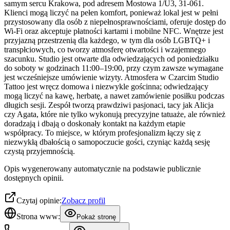
samym sercu Krakowa, pod adresem Mostowa 1/U3, 31-061.
Klienci mogą liczyć na pełen komfort, ponieważ lokal jest w pełni
przystosowany dla osób z niepełnosprawnościami, oferuje dostęp do
Wi-Fi oraz akceptuje płatności kartami i mobilne NFC. Wnętrze jest
przyjazną przestrzenią dla każdego, w tym dla osób LGBTQ+ i
transpłciowych, co tworzy atmosferę otwartości i wzajemnego
szacunku. Studio jest otwarte dla odwiedzających od poniedziałku
do soboty w godzinach 11:00–19:00, przy czym zawsze wymagane
jest wcześniejsze umówienie wizyty. Atmosfera w Czarcim Studio
Tattoo jest wręcz domowa i niezwykle gościnna; odwiedzający
mogą liczyć na kawę, herbatę, a nawet zamówienie posiłku podczas
długich sesji. Zespół tworzą prawdziwi pasjonaci, tacy jak Alicja
czy Agata, które nie tylko wykonują precyzyjne tatuaże, ale również
doradzają i dbają o doskonały kontakt na każdym etapie
współpracy. To miejsce, w którym profesjonalizm łączy się z
niezwykłą dbałością o samopoczucie gości, czyniąc każdą sesję
czystą przyjemnością.
Opis wygenerowany automatycznie na podstawie publicznie
dostępnych opinii.
Czytaj opinie:
Zobacz profil
Strona www:
Pokaż stronę