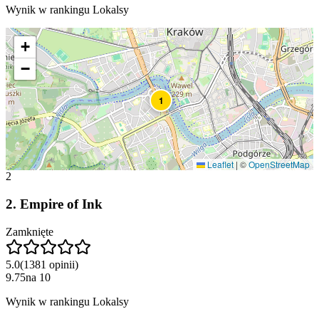
Wynik w rankingu Lokalsy
+
−
1
Leaflet
|
©
OpenStreetMap
2
2
.
Empire of Ink
Zamknięte
5.0
(
1381
opinii
)
9.75
na
10
Wynik w rankingu Lokalsy