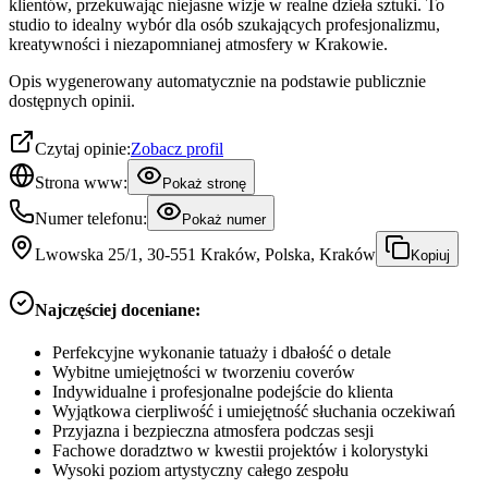
klientów, przekuwając niejasne wizje w realne dzieła sztuki. To
studio to idealny wybór dla osób szukających profesjonalizmu,
kreatywności i niezapomnianej atmosfery w Krakowie.
Opis wygenerowany automatycznie na podstawie publicznie
dostępnych opinii.
Czytaj opinie:
Zobacz profil
Strona www:
Pokaż stronę
Numer telefonu:
Pokaż numer
Lwowska 25/1, 30-551 Kraków, Polska, Kraków
Kopiuj
Najczęściej doceniane:
Perfekcyjne wykonanie tatuaży i dbałość o detale
Wybitne umiejętności w tworzeniu coverów
Indywidualne i profesjonalne podejście do klienta
Wyjątkowa cierpliwość i umiejętność słuchania oczekiwań
Przyjazna i bezpieczna atmosfera podczas sesji
Fachowe doradztwo w kwestii projektów i kolorystyki
Wysoki poziom artystyczny całego zespołu