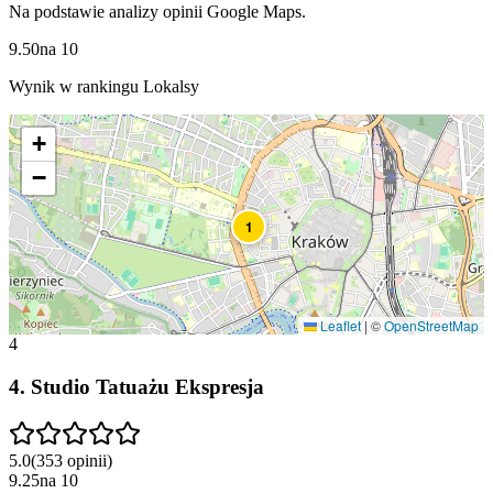
Na podstawie analizy opinii Google Maps.
9.50
na
10
Wynik w rankingu Lokalsy
+
−
1
Leaflet
|
©
OpenStreetMap
4
4
.
Studio Tatuażu Ekspresja
5.0
(
353
opinii
)
9.25
na
10