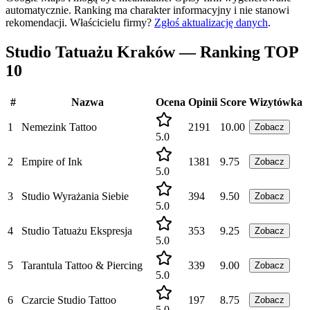
automatycznie. Ranking ma charakter informacyjny i nie stanowi
rekomendacji.
Właścicielu firmy?
Zgłoś aktualizację danych
.
Studio Tatuażu Kraków — Ranking TOP
10
#
Nazwa
Ocena
Opinii
Score
Wizytówka
1
Nemezink Tattoo
2191
10.00
Zobacz
5.0
2
Empire of Ink
1381
9.75
Zobacz
5.0
3
Studio Wyrażania Siebie
394
9.50
Zobacz
5.0
4
Studio Tatuażu Ekspresja
353
9.25
Zobacz
5.0
5
Tarantula Tattoo & Piercing
339
9.00
Zobacz
5.0
6
Czarcie Studio Tattoo
197
8.75
Zobacz
5.0