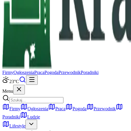
Firmy
Ogłoszenia
Praca
Pogoda
Przewodnik
Poradniki
23
°C
Menu
Firmy
Ogłoszenia
Praca
Pogoda
Przewodnik
Poradniki
Ludzie
Lifestyle