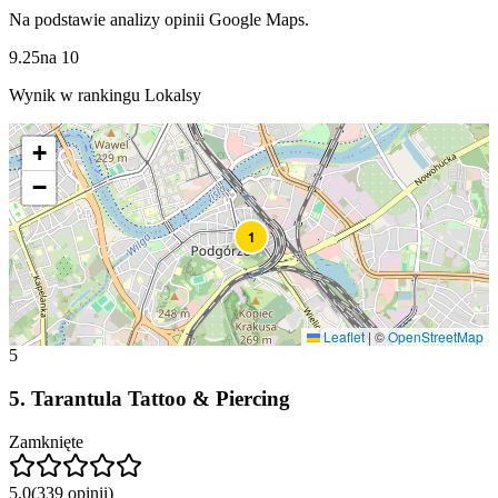
Na podstawie analizy opinii Google Maps.
9.25
na
10
Wynik w rankingu Lokalsy
+
−
1
Leaflet
|
©
OpenStreetMap
5
5
.
Tarantula Tattoo & Piercing
Zamknięte
5.0
(
339
opinii
)