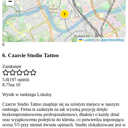
−
1
Leaflet
|
©
OpenStreetMap
6
6
.
Czarcie Studio Tattoo
Zamknięte
5.0
(
197
opinii
)
8.75
na
10
Wynik w rankingu Lokalsy
Czarcie Studio Tattoo znajduje się na szóstym miejscu w naszym
rankingu. Firma ta zasłużyła na tak wysoką pozycję dzięki
bezkompromisowemu profesjonalizmowi, dbałości o każdy detal
oraz wyjątkowemu podejściu do klienta, co potwierdza imponująca
ocena 5/5 przy niemal dwustu opiniach. Studio zlokalizowane jest w