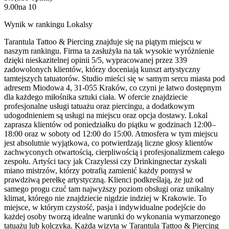
9.00
na
10
Wynik w rankingu Lokalsy
Tarantula Tattoo & Piercing znajduje się na piątym miejscu w
naszym rankingu. Firma ta zasłużyła na tak wysokie wyróżnienie
dzięki nieskazitelnej opinii 5/5, wypracowanej przez 339
zadowolonych klientów, którzy doceniają kunszt artystyczny
tamtejszych tatuatorów. Studio mieści się w samym sercu miasta pod
adresem Miodowa 4, 31-055 Kraków, co czyni je łatwo dostępnym
dla każdego miłośnika sztuki ciała. W ofercie znajdziecie
profesjonalne usługi tatuażu oraz piercingu, a dodatkowym
udogodnieniem są usługi na miejscu oraz opcja dostawy. Lokal
zaprasza klientów od poniedziałku do piątku w godzinach 12:00–
18:00 oraz w soboty od 12:00 do 15:00. Atmosfera w tym miejscu
jest absolutnie wyjątkowa, co potwierdzają liczne głosy klientów
zachwyconych otwartością, cierpliwością i profesjonalizmem całego
zespołu. Artyści tacy jak Crazylessi czy Drinkingnectar zyskali
miano mistrzów, którzy potrafią zamienić każdy pomysł w
prawdziwą perełkę artystyczną. Klienci podkreślają, że już od
samego progu czuć tam najwyższy poziom obsługi oraz unikalny
klimat, którego nie znajdziecie nigdzie indziej w Krakowie. To
miejsce, w którym czystość, pasja i indywidualne podejście do
każdej osoby tworzą idealne warunki do wykonania wymarzonego
tatuażu lub kolczyka. Każda wizyta w Tarantula Tattoo & Piercing