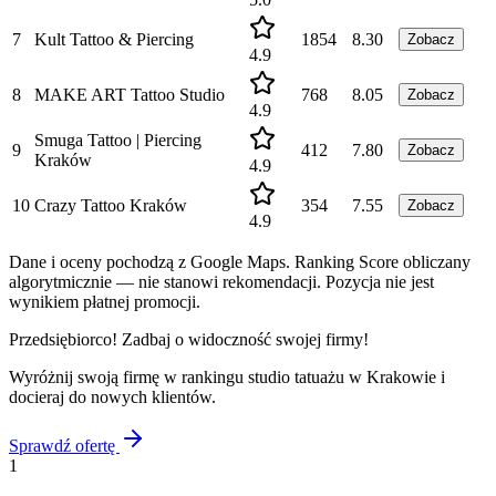
7
Kult Tattoo & Piercing
1854
8.30
Zobacz
4.9
8
MAKE ART Tattoo Studio
768
8.05
Zobacz
4.9
Smuga Tattoo | Piercing
9
412
7.80
Zobacz
Kraków
4.9
10
Crazy Tattoo Kraków
354
7.55
Zobacz
4.9
Dane i oceny pochodzą z Google Maps. Ranking Score obliczany
algorytmicznie — nie stanowi rekomendacji. Pozycja nie jest
wynikiem płatnej promocji.
Przedsiębiorco! Zadbaj o widoczność swojej firmy!
Wyróżnij swoją firmę w rankingu
studio tatuażu
w
Krakowie
i
docieraj do nowych klientów.
Sprawdź ofertę
1