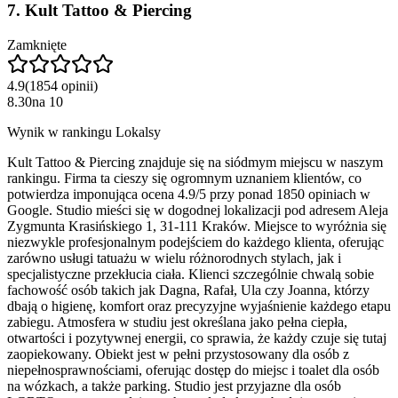
7
.
Kult Tattoo & Piercing
Zamknięte
4.9
(
1854
opinii
)
8.30
na
10
Wynik w rankingu Lokalsy
Kult Tattoo & Piercing znajduje się na siódmym miejscu w naszym
rankingu. Firma ta cieszy się ogromnym uznaniem klientów, co
potwierdza imponująca ocena 4.9/5 przy ponad 1850 opiniach w
Google. Studio mieści się w dogodnej lokalizacji pod adresem Aleja
Zygmunta Krasińskiego 1, 31-111 Kraków. Miejsce to wyróżnia się
niezwykle profesjonalnym podejściem do każdego klienta, oferując
zarówno usługi tatuażu w wielu różnorodnych stylach, jak i
specjalistyczne przekłucia ciała. Klienci szczególnie chwalą sobie
fachowość osób takich jak Dagna, Rafał, Ula czy Joanna, którzy
dbają o higienę, komfort oraz precyzyjne wyjaśnienie każdego etapu
zabiegu. Atmosfera w studiu jest określana jako pełna ciepła,
otwartości i pozytywnej energii, co sprawia, że każdy czuje się tutaj
zaopiekowany. Obiekt jest w pełni przystosowany dla osób z
niepełnosprawnościami, oferując dostęp do miejsc i toalet dla osób
na wózkach, a także parking. Studio jest przyjazne dla osób