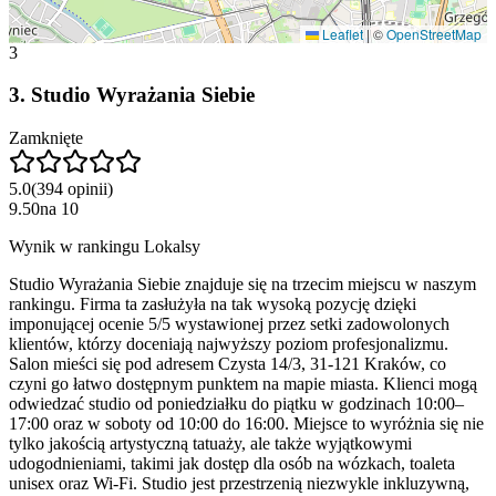
Leaflet
|
©
OpenStreetMap
3
3
.
Studio Wyrażania Siebie
Zamknięte
5.0
(
394
opinii
)
9.50
na
10
Wynik w rankingu Lokalsy
Studio Wyrażania Siebie znajduje się na trzecim miejscu w naszym
rankingu. Firma ta zasłużyła na tak wysoką pozycję dzięki
imponującej ocenie 5/5 wystawionej przez setki zadowolonych
klientów, którzy doceniają najwyższy poziom profesjonalizmu.
Salon mieści się pod adresem Czysta 14/3, 31-121 Kraków, co
czyni go łatwo dostępnym punktem na mapie miasta. Klienci mogą
odwiedzać studio od poniedziałku do piątku w godzinach 10:00–
17:00 oraz w soboty od 10:00 do 16:00. Miejsce to wyróżnia się nie
tylko jakością artystyczną tatuaży, ale także wyjątkowymi
udogodnieniami, takimi jak dostęp dla osób na wózkach, toaleta
unisex oraz Wi-Fi. Studio jest przestrzenią niezwykle inkluzywną,