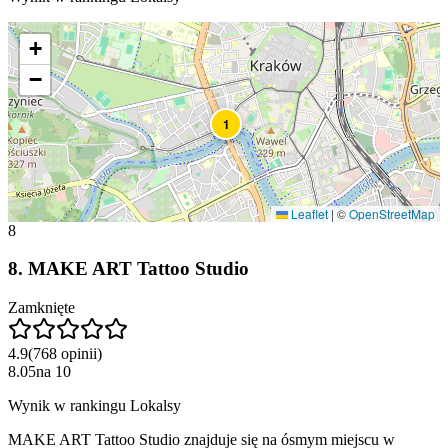
+
−
1
Leaflet
|
©
OpenStreetMap
8
8
.
MAKE ART Tattoo Studio
Zamknięte
4.9
(
768
opinii
)
8.05
na
10
Wynik w rankingu Lokalsy
MAKE ART Tattoo Studio znajduje się na ósmym miejscu w