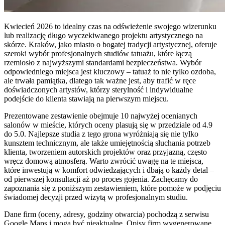
Kwiecień 2026 to idealny czas na odświeżenie swojego wizerunku
lub realizację długo wyczekiwanego projektu artystycznego na
skórze. Kraków, jako miasto o bogatej tradycji artystycznej, oferuje
szeroki wybór profesjonalnych studiów tatuażu, które łączą
rzemiosło z najwyższymi standardami bezpieczeństwa. Wybór
odpowiedniego miejsca jest kluczowy – tatuaż to nie tylko ozdoba,
ale trwała pamiątka, dlatego tak ważne jest, aby trafić w ręce
doświadczonych artystów, którzy sterylność i indywidualne
podejście do klienta stawiają na pierwszym miejscu.
Prezentowane zestawienie obejmuje 10 najwyżej ocenianych
salonów w mieście, których oceny plasują się w przedziale od 4.9
do 5.0. Najlepsze studia z tego grona wyróżniają się nie tylko
kunsztem technicznym, ale także umiejętnością słuchania potrzeb
klienta, tworzeniem autorskich projektów oraz przyjazną, często
wręcz domową atmosferą. Warto zwrócić uwagę na te miejsca,
które inwestują w komfort odwiedzających i dbają o każdy detal –
od pierwszej konsultacji aż po proces gojenia. Zachęcamy do
zapoznania się z poniższym zestawieniem, które pomoże w podjęciu
świadomej decyzji przed wizytą w profesjonalnym studiu.
Dane firm (oceny, adresy, godziny otwarcia) pochodzą z serwisu
Google Maps i mogą być nieaktualne. Opisy firm wygenerowane