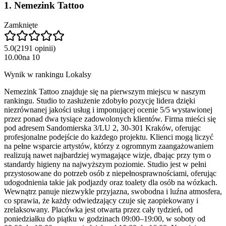
1
.
Nemezink Tattoo
Zamknięte
5.0
(
2191
opinii
)
10.00
na
10
Wynik w rankingu Lokalsy
Nemezink Tattoo znajduje się na pierwszym miejscu w naszym
rankingu. Studio to zasłużenie zdobyło pozycję lidera dzięki
niezrównanej jakości usług i imponującej ocenie 5/5 wystawionej
przez ponad dwa tysiące zadowolonych klientów. Firma mieści się
pod adresem Sandomierska 3/LU 2, 30-301 Kraków, oferując
profesjonalne podejście do każdego projektu. Klienci mogą liczyć
na pełne wsparcie artystów, którzy z ogromnym zaangażowaniem
realizują nawet najbardziej wymagające wizje, dbając przy tym o
standardy higieny na najwyższym poziomie. Studio jest w pełni
przystosowane do potrzeb osób z niepełnosprawnościami, oferując
udogodnienia takie jak podjazdy oraz toalety dla osób na wózkach.
Wewnątrz panuje niezwykle przyjazna, swobodna i luźna atmosfera,
co sprawia, że każdy odwiedzający czuje się zaopiekowany i
zrelaksowany. Placówka jest otwarta przez cały tydzień, od
poniedziałku do piątku w godzinach 09:00–19:00, w soboty od