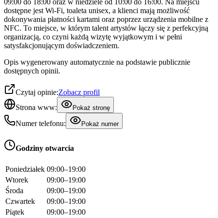
09:00 do 18:00 oraz w niedziele od 10:00 do 16:00. Na miejscu
dostępne jest Wi-Fi, toaleta unisex, a klienci mają możliwość
dokonywania płatności kartami oraz poprzez urządzenia mobilne z
NFC. To miejsce, w którym talent artystów łączy się z perfekcyjną
organizacją, co czyni każdą wizytę wyjątkowym i w pełni
satysfakcjonującym doświadczeniem.
Opis wygenerowany automatycznie na podstawie publicznie
dostępnych opinii.
Czytaj opinie:
Zobacz profil
Strona www:
Pokaż stronę
Numer telefonu:
Pokaż numer
Godziny otwarcia
Poniedziałek
09:00–19:00
Wtorek
09:00–19:00
Środa
09:00–19:00
Czwartek
09:00–19:00
Piątek
09:00–19:00