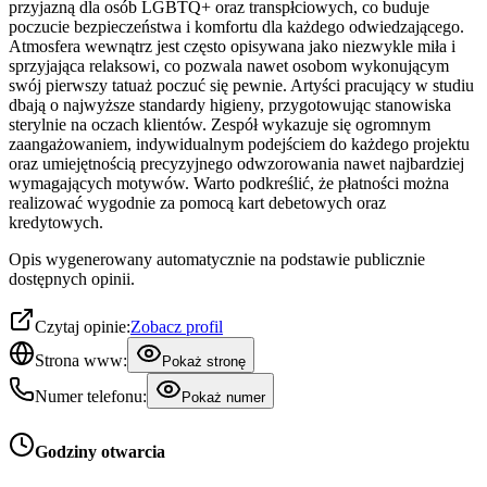
przyjazną dla osób LGBTQ+ oraz transpłciowych, co buduje
poczucie bezpieczeństwa i komfortu dla każdego odwiedzającego.
Atmosfera wewnątrz jest często opisywana jako niezwykle miła i
sprzyjająca relaksowi, co pozwala nawet osobom wykonującym
swój pierwszy tatuaż poczuć się pewnie. Artyści pracujący w studiu
dbają o najwyższe standardy higieny, przygotowując stanowiska
sterylnie na oczach klientów. Zespół wykazuje się ogromnym
zaangażowaniem, indywidualnym podejściem do każdego projektu
oraz umiejętnością precyzyjnego odwzorowania nawet najbardziej
wymagających motywów. Warto podkreślić, że płatności można
realizować wygodnie za pomocą kart debetowych oraz
kredytowych.
Opis wygenerowany automatycznie na podstawie publicznie
dostępnych opinii.
Czytaj opinie:
Zobacz profil
Strona www:
Pokaż stronę
Numer telefonu:
Pokaż numer
Godziny otwarcia