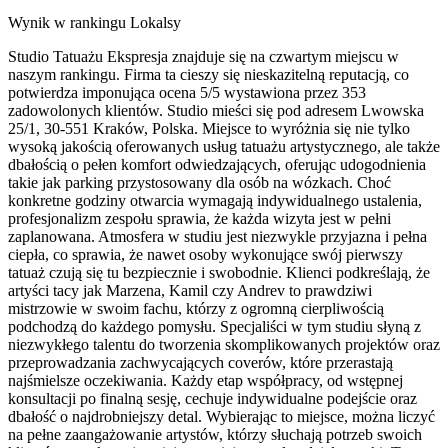
Wynik w rankingu Lokalsy
Studio Tatuażu Ekspresja znajduje się na czwartym miejscu w
naszym rankingu. Firma ta cieszy się nieskazitelną reputacją, co
potwierdza imponująca ocena 5/5 wystawiona przez 353
zadowolonych klientów. Studio mieści się pod adresem Lwowska
25/1, 30-551 Kraków, Polska. Miejsce to wyróżnia się nie tylko
wysoką jakością oferowanych usług tatuażu artystycznego, ale także
dbałością o pełen komfort odwiedzających, oferując udogodnienia
takie jak parking przystosowany dla osób na wózkach. Choć
konkretne godziny otwarcia wymagają indywidualnego ustalenia,
profesjonalizm zespołu sprawia, że każda wizyta jest w pełni
zaplanowana. Atmosfera w studiu jest niezwykle przyjazna i pełna
ciepła, co sprawia, że nawet osoby wykonujące swój pierwszy
tatuaż czują się tu bezpiecznie i swobodnie. Klienci podkreślają, że
artyści tacy jak Marzena, Kamil czy Andrev to prawdziwi
mistrzowie w swoim fachu, którzy z ogromną cierpliwością
podchodzą do każdego pomysłu. Specjaliści w tym studiu słyną z
niezwykłego talentu do tworzenia skomplikowanych projektów oraz
przeprowadzania zachwycających coverów, które przerastają
najśmielsze oczekiwania. Każdy etap współpracy, od wstępnej
konsultacji po finalną sesję, cechuje indywidualne podejście oraz
dbałość o najdrobniejszy detal. Wybierając to miejsce, można liczyć
na pełne zaangażowanie artystów, którzy słuchają potrzeb swoich