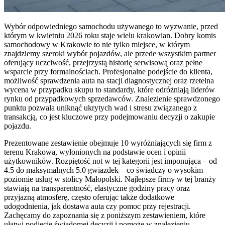
Wybór odpowiedniego samochodu używanego to wyzwanie, przed
którym w kwietniu 2026 roku staje wielu krakowian. Dobry komis
samochodowy w Krakowie to nie tylko miejsce, w którym
znajdziemy szeroki wybór pojazdów, ale przede wszystkim partner
oferujący uczciwość, przejrzystą historię serwisową oraz pełne
wsparcie przy formalnościach. Profesjonalne podejście do klienta,
możliwość sprawdzenia auta na stacji diagnostycznej oraz rzetelna
wycena w przypadku skupu to standardy, które odróżniają liderów
rynku od przypadkowych sprzedawców. Znalezienie sprawdzonego
punktu pozwala uniknąć ukrytych wad i stresu związanego z
transakcją, co jest kluczowe przy podejmowaniu decyzji o zakupie
pojazdu.
Prezentowane zestawienie obejmuje 10 wyróżniających się firm z
terenu Krakowa, wyłonionych na podstawie ocen i opinii
użytkowników. Rozpiętość not w tej kategorii jest imponująca – od
4.5 do maksymalnych 5.0 gwiazdek – co świadczy o wysokim
poziomie usług w stolicy Małopolski. Najlepsze firmy w tej branży
stawiają na transparentność, elastyczne godziny pracy oraz
przyjazną atmosferę, często oferując także dodatkowe
udogodnienia, jak dostawa auta czy pomoc przy rejestracji.
Zachęcamy do zapoznania się z poniższym zestawieniem, które
ułatwi podjęcie świadomej decyzji i pomoże w znalezieniu