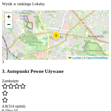
Wynik w rankingu Lokalsy
+
−
1
Leaflet
|
©
OpenStreetMap
3
3
.
Autopunkt Pewne Używane
Zamknięte
4.8
(
314
opinii
)
9.10
na
10