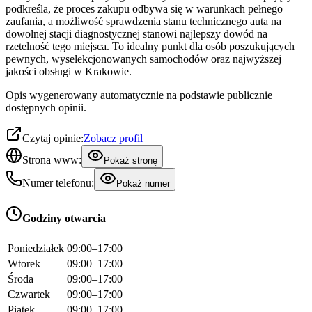
podkreśla, że proces zakupu odbywa się w warunkach pełnego
zaufania, a możliwość sprawdzenia stanu technicznego auta na
dowolnej stacji diagnostycznej stanowi najlepszy dowód na
rzetelność tego miejsca. To idealny punkt dla osób poszukujących
pewnych, wyselekcjonowanych samochodów oraz najwyższej
jakości obsługi w Krakowie.
Opis wygenerowany automatycznie na podstawie publicznie
dostępnych opinii.
Czytaj opinie:
Zobacz profil
Strona www:
Pokaż stronę
Numer telefonu:
Pokaż numer
Godziny otwarcia
Poniedziałek
09:00–17:00
Wtorek
09:00–17:00
Środa
09:00–17:00
Czwartek
09:00–17:00
Piątek
09:00–17:00