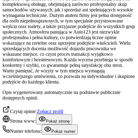
kompleksową obsługę, obejmującą zarówno profesjonalny skup
samochodów używanych, jak i sprzedaż aut spełniających wysokie
wymagania techniczne. Dużym atutem firmy jest pełna dostępność
dla osób niepełnosprawnych, w tym specjalnie przystosowane
wejścia oraz toalety, a także przyjazne podejście do wszystkich grup
społecznych. Atmosfera panująca w Auto123 jest niezwykle
profesjonalna i pełna kultury, co potwierdzają liczne opinie
wskazujące na rzetelne oraz uprzejme podejście właścicieli. Wielu
sprzedających docenia możliwość dojazdu pracownika we
wskazane miejsce, co czyni proces transakcji wyjątkowo
komfortowym i bezstresowym. Każda wycena przebiega w sposób
konkretny i szybki, co gwarantuje pełną satysfakcję obu stron.
Warto pamiętać, że wizyty w tym miejscu wymagają
wcześniejszego umówienia, co pozwala na indywidualne i skupione
podejście do każdego klienta.
Opis wygenerowany automatycznie na podstawie publicznie
dostępnych opinii.
Czytaj opinie:
Zobacz profil
Strona www:
Pokaż stronę
Numer telefonu:
Pokaż numer