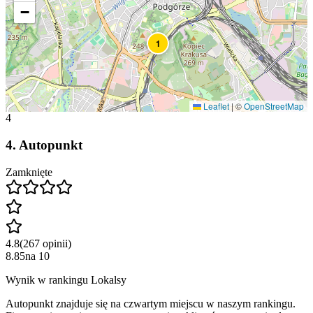
−
1
Leaflet
|
©
OpenStreetMap
4
4
.
Autopunkt
Zamknięte
4.8
(
267
opinii
)
8.85
na
10
Wynik w rankingu Lokalsy
Autopunkt znajduje się na czwartym miejscu w naszym rankingu.