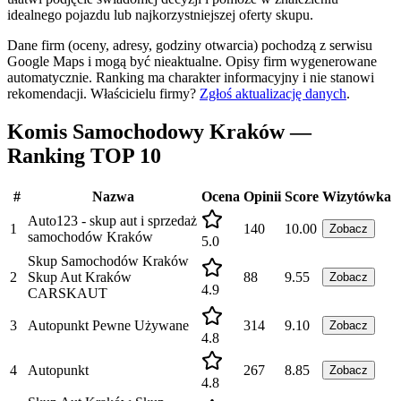
idealnego pojazdu lub najkorzystniejszej oferty skupu.
Dane firm (oceny, adresy, godziny otwarcia) pochodzą z serwisu
Google Maps i mogą być nieaktualne. Opisy firm wygenerowane
automatycznie. Ranking ma charakter informacyjny i nie stanowi
rekomendacji.
Właścicielu firmy?
Zgłoś aktualizację danych
.
Komis Samochodowy Kraków —
Ranking TOP 10
#
Nazwa
Ocena
Opinii
Score
Wizytówka
Auto123 - skup aut i sprzedaż
1
140
10.00
Zobacz
samochodów Kraków
5.0
Skup Samochodów Kraków
2
Skup Aut Kraków
88
9.55
Zobacz
4.9
CARSKAUT
3
Autopunkt Pewne Używane
314
9.10
Zobacz
4.8
4
Autopunkt
267
8.85
Zobacz
4.8