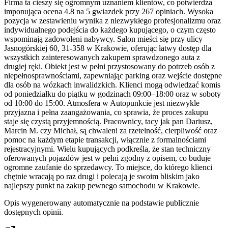
Firma ta cieszy się ogromnym uznaniem klientów, co potwierdza
imponująca ocena 4.8 na 5 gwiazdek przy 267 opiniach. Wysoka
pozycja w zestawieniu wynika z niezwykłego profesjonalizmu oraz
indywidualnego podejścia do każdego kupującego, o czym często
wspominają zadowoleni nabywcy. Salon mieści się przy ulicy
Jasnogórskiej 60, 31-358 w Krakowie, oferując łatwy dostęp dla
wszystkich zainteresowanych zakupem sprawdzonego auta z
drugiej ręki. Obiekt jest w pełni przystosowany do potrzeb osób z
niepełnosprawnościami, zapewniając parking oraz wejście dostępne
dla osób na wózkach inwalidzkich. Klienci mogą odwiedzać komis
od poniedziałku do piątku w godzinach 09:00–18:00 oraz w soboty
od 10:00 do 15:00. Atmosfera w Autopunkcie jest niezwykle
przyjazna i pełna zaangażowania, co sprawia, że proces zakupu
staje się czystą przyjemnością. Pracownicy, tacy jak pan Dariusz,
Marcin M. czy Michał, są chwaleni za rzetelność, cierpliwość oraz
pomoc na każdym etapie transakcji, włącznie z formalnościami
rejestracyjnymi. Wielu kupujących podkreśla, że stan techniczny
oferowanych pojazdów jest w pełni zgodny z opisem, co buduje
ogromne zaufanie do sprzedawcy. To miejsce, do którego klienci
chętnie wracają po raz drugi i polecają je swoim bliskim jako
najlepszy punkt na zakup pewnego samochodu w Krakowie.
Opis wygenerowany automatycznie na podstawie publicznie
dostępnych opinii.