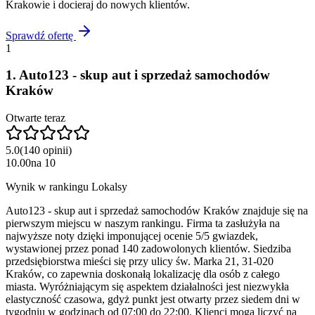
Krakowie
i docieraj do nowych klientów.
Sprawdź ofertę
1
1
.
Auto123 - skup aut i sprzedaż samochodów
Kraków
Otwarte teraz
5.0
(
140
opinii
)
10.00
na
10
Wynik w rankingu Lokalsy
Auto123 - skup aut i sprzedaż samochodów Kraków znajduje się na
pierwszym miejscu w naszym rankingu. Firma ta zasłużyła na
najwyższe noty dzięki imponującej ocenie 5/5 gwiazdek,
wystawionej przez ponad 140 zadowolonych klientów. Siedziba
przedsiębiorstwa mieści się przy ulicy św. Marka 21, 31-020
Kraków, co zapewnia doskonałą lokalizację dla osób z całego
miasta. Wyróżniającym się aspektem działalności jest niezwykła
elastyczność czasowa, gdyż punkt jest otwarty przez siedem dni w
tygodniu w godzinach od 07:00 do 22:00. Klienci mogą liczyć na