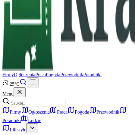
Firmy
Ogłoszenia
Praca
Pogoda
Przewodnik
Poradniki
25
°C
Menu
Firmy
Ogłoszenia
Praca
Pogoda
Przewodnik
Poradniki
Ludzie
Lifestyle