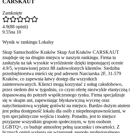
CARSKAUT
Zamknięte
4.9
(
88
opinii
)
9.55
na
10
Wynik w rankingu Lokalsy
Skup Samochodów Kraków Skup Aut Kraków CARSKAUT
znajduje się na drugim miejscu w naszym rankingu. Firma ta
zasłużyła na tak wysokie wyróżnienie dzięki imponującej ocenie
4.9/5, wystawionej przez 88 zadowolonych klientów. Siedziba
przedsiębiorstwa mieści się pod adresem Narciarska 2F, 31-579
Kraków, co zapewnia łatwy dostęp dla wszystkich
zainteresowanych. Klienci mogą korzystać z usług całodobowo,
przez siedem dni w tygodniu, co czyni ofertę niezwykle elastyczną i
dopasowaną do potrzeb współczesnego rynku. Firma specjalizuje
się w skupie aut, zapewniając błyskawiczną wycenę oraz
natychmiastową wypłatę gotówki na miejscu. Bardzo dużym atutem
jest pełna dostępność lokalu dla osób z niepełnosprawnościami, w
tym specjalistyczne wejścia i toalety. Ponadto, jest to miejsce
przyjazne wszystkim grupom społecznym, w tym osobom
LGBTQ+, co buduje atmosferę pełną szacunku i otwartości. Z
licznych opinii wyłania się wizerunek zespołu profesjonalnego,