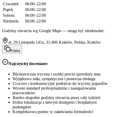
Czwartek
06:00–22:00
Piątek
06:00–22:00
Sobota
06:00–22:00
Niedziela
06:00–22:00
Godziny otwarcia wg Google Maps — mogą być nieaktualne.
al. 29 Listopada 141a, 31-406 Kraków, Polska, Kraków
Kopiuj
Najczęściej doceniane:
Błyskawiczna wycena i szybki proces sprzedaży auta
Wyjątkowo miła, sympatyczna i pomocna obsługa
Uczciwe i konkurencyjne podejście do wyceny pojazdów
Wysoki standard profesjonalizmu i zaangażowania
pracowników
Bardzo dogodne godziny otwarcia przez cały tydzień
Dobra lokalizacja z łatwym dostępem i bezpłatnym
parkingiem
Kompleksowa pomoc w załatwianiu formalności