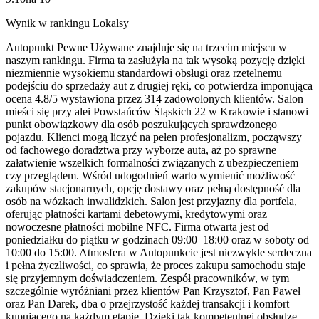
Wynik w rankingu Lokalsy
Autopunkt Pewne Używane znajduje się na trzecim miejscu w
naszym rankingu. Firma ta zasłużyła na tak wysoką pozycję dzięki
niezmiennie wysokiemu standardowi obsługi oraz rzetelnemu
podejściu do sprzedaży aut z drugiej ręki, co potwierdza imponująca
ocena 4.8/5 wystawiona przez 314 zadowolonych klientów. Salon
mieści się przy alei Powstańców Śląskich 22 w Krakowie i stanowi
punkt obowiązkowy dla osób poszukujących sprawdzonego
pojazdu. Klienci mogą liczyć na pełen profesjonalizm, począwszy
od fachowego doradztwa przy wyborze auta, aż po sprawne
załatwienie wszelkich formalności związanych z ubezpieczeniem
czy przeglądem. Wśród udogodnień warto wymienić możliwość
zakupów stacjonarnych, opcję dostawy oraz pełną dostępność dla
osób na wózkach inwalidzkich. Salon jest przyjazny dla portfela,
oferując płatności kartami debetowymi, kredytowymi oraz
nowoczesne płatności mobilne NFC. Firma otwarta jest od
poniedziałku do piątku w godzinach 09:00–18:00 oraz w soboty od
10:00 do 15:00. Atmosfera w Autopunkcie jest niezwykle serdeczna
i pełna życzliwości, co sprawia, że proces zakupu samochodu staje
się przyjemnym doświadczeniem. Zespół pracowników, w tym
szczególnie wyróżniani przez klientów Pan Krzysztof, Pan Paweł
oraz Pan Darek, dba o przejrzystość każdej transakcji i komfort
kupującego na każdym etapie. Dzięki tak kompetentnej obsłudze