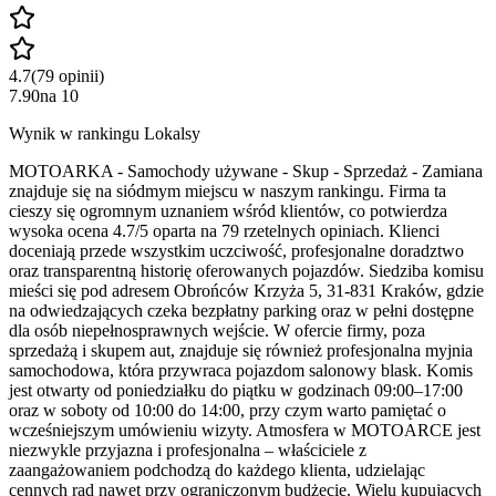
4.7
(
79
opinii
)
7.90
na
10
Wynik w rankingu Lokalsy
MOTOARKA - Samochody używane - Skup - Sprzedaż - Zamiana
znajduje się na siódmym miejscu w naszym rankingu. Firma ta
cieszy się ogromnym uznaniem wśród klientów, co potwierdza
wysoka ocena 4.7/5 oparta na 79 rzetelnych opiniach. Klienci
doceniają przede wszystkim uczciwość, profesjonalne doradztwo
oraz transparentną historię oferowanych pojazdów. Siedziba komisu
mieści się pod adresem Obrońców Krzyża 5, 31-831 Kraków, gdzie
na odwiedzających czeka bezpłatny parking oraz w pełni dostępne
dla osób niepełnosprawnych wejście. W ofercie firmy, poza
sprzedażą i skupem aut, znajduje się również profesjonalna myjnia
samochodowa, która przywraca pojazdom salonowy blask. Komis
jest otwarty od poniedziałku do piątku w godzinach 09:00–17:00
oraz w soboty od 10:00 do 14:00, przy czym warto pamiętać o
wcześniejszym umówieniu wizyty. Atmosfera w MOTOARCE jest
niezwykle przyjazna i profesjonalna – właściciele z
zaangażowaniem podchodzą do każdego klienta, udzielając
cennych rad nawet przy ograniczonym budżecie. Wielu kupujących