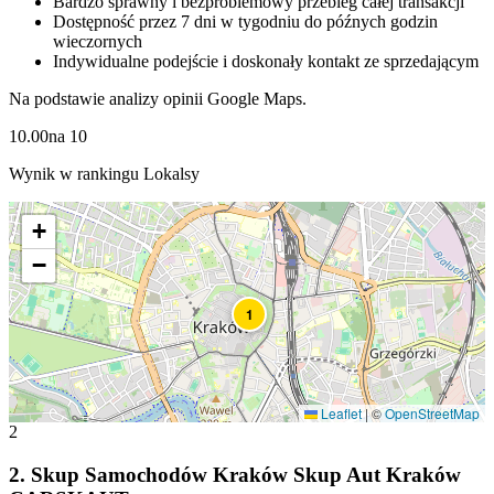
Bardzo sprawny i bezproblemowy przebieg całej transakcji
Dostępność przez 7 dni w tygodniu do późnych godzin
wieczornych
Indywidualne podejście i doskonały kontakt ze sprzedającym
Na podstawie analizy opinii Google Maps.
10.00
na
10
Wynik w rankingu Lokalsy
+
−
1
Leaflet
|
©
OpenStreetMap
2
2
.
Skup Samochodów Kraków Skup Aut Kraków