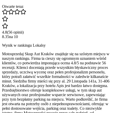
Otwarte teraz
4.8
(
56
opinii
)
8.35
na
10
Wynik w rankingu Lokalsy
Motosprzedaj Skup Aut Kraków znajduje się na szóstym miejscu w
naszym rankingu. Firma ta cieszy się ogromnym uznaniem wśród
klientów, co potwierdza imponująca ocena 4.8/5 na podstawie 56
recenzji. Klienci doceniają przede wszystkim błyskawiczny proces
sprzedaży, uczciwą wycenę oraz pełen profesjonalizm personelu,
który potrafi załatwić wszelkie formalności w zaledwie kilkanaście
minut. Siedziba firmy mieści się przy al. 29 Listopada 141a, 31-406
Kraków, a lokalizacja przy hotelu Apis jest bardzo łatwo dostępna.
Przedsiębiorstwo oferuje kompleksowe usługi, w tym skup aut
używanych oraz profesjonalne wsparcie serwisowe, zapewniając
przy tym bezpłatny parking na miejscu. Warto podkreślić, że firma
jest otwarta na potrzeby osób z niepełnosprawnościami, oferując w
pełni dostosowane wejścia, parking oraz toalety. Co niezwykle
istotne, firma Motosprzedaj pracuje przez cały tydzień, od