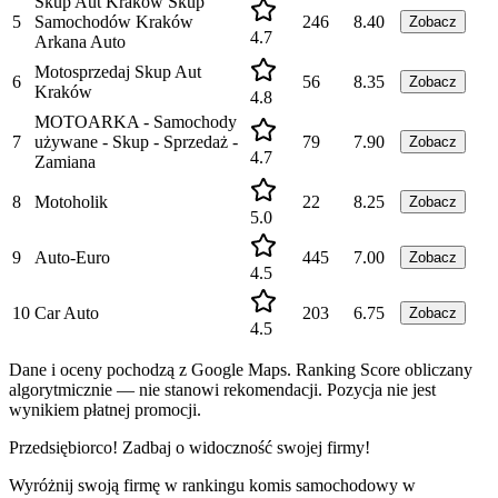
Skup Aut Kraków Skup
5
Samochodów Kraków
246
8.40
Zobacz
4.7
Arkana Auto
Motosprzedaj Skup Aut
6
56
8.35
Zobacz
Kraków
4.8
MOTOARKA - Samochody
7
używane - Skup - Sprzedaż -
79
7.90
Zobacz
4.7
Zamiana
8
Motoholik
22
8.25
Zobacz
5.0
9
Auto-Euro
445
7.00
Zobacz
4.5
10
Car Auto
203
6.75
Zobacz
4.5
Dane i oceny pochodzą z Google Maps. Ranking Score obliczany
algorytmicznie — nie stanowi rekomendacji. Pozycja nie jest
wynikiem płatnej promocji.
Przedsiębiorco! Zadbaj o widoczność swojej firmy!
Wyróżnij swoją firmę w rankingu
komis samochodowy
w