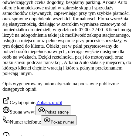
odwiedzających czeka dogodny, bezpłatny parking. Arkana Auto
oferuje kompleksowe usługi w zakresie skupu i sprzedaży
samochodów używanych, zapewniając przy tym szybkie płatności
oraz sprawne dopełnienie wszelkich formalności. Firma wyróżnia
się elastycznością, działając w szerokim wymiarze czasowym od
poniedziałku do niedzieli, w godzinach 07:00–22:00. Klienci mogą
liczyć na udogodnienia takie jak możliwość zakupu stacjonarnego,
usługi na miejscu oraz pełne wsparcie przy procesie sprzedaży, w
tym dojazd do klienta. Obiekt jest w pełni przystosowany do
potrzeb osób niepełnosprawnych, oferując wejście dostępne dla
osób na wózkach. Dzięki rzetelności, pasji do motoryzacji oraz
braku stresu podczas transakcji, Arkana Auto stała się miejscem, do
którego klienci chętnie wracają i które z pełnym przekonaniem
polecają innym.
Opis wygenerowany automatycznie na podstawie publicznie
dostępnych opinii.
Czytaj opinie:
Zobacz profil
Strona www:
Pokaż stronę
Numer telefonu:
Pokaż numer