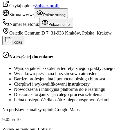
Czytaj opinie:
Zobacz profil
Strona www:
Pokaż stronę
Numer telefonu:
Pokaż numer
Osiedle Centrum D 7, 31-933 Kraków, Polska, Kraków
Kopiuj
Najczęściej doceniane:
Wysoka jakość szkolenia teoretycznego i praktycznego
Wyjątkowo przyjazna i bezstresowa atmosfera
Bardzo profesjonalna i pomocna obsługa biurowa
Cierpliwi i wykwalifikowani instruktorzy
Nowoczesna i intuicyjna platforma do e-learningu
Doskonała organizacja całego procesu szkolenia
Pełna dostępność dla osób z niepełnosprawnościami
Na podstawie analizy opinii Google Maps.
9.05
na
10
Wynik w rankingu Lokalsy