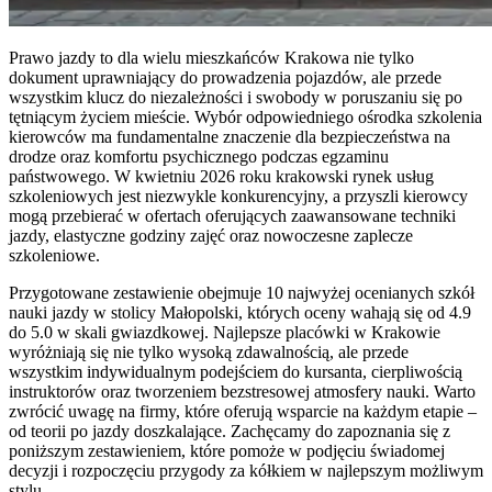
Prawo jazdy to dla wielu mieszkańców Krakowa nie tylko
dokument uprawniający do prowadzenia pojazdów, ale przede
wszystkim klucz do niezależności i swobody w poruszaniu się po
tętniącym życiem mieście. Wybór odpowiedniego ośrodka szkolenia
kierowców ma fundamentalne znaczenie dla bezpieczeństwa na
drodze oraz komfortu psychicznego podczas egzaminu
państwowego. W kwietniu 2026 roku krakowski rynek usług
szkoleniowych jest niezwykle konkurencyjny, a przyszli kierowcy
mogą przebierać w ofertach oferujących zaawansowane techniki
jazdy, elastyczne godziny zajęć oraz nowoczesne zaplecze
szkoleniowe.
Przygotowane zestawienie obejmuje 10 najwyżej ocenianych szkół
nauki jazdy w stolicy Małopolski, których oceny wahają się od 4.9
do 5.0 w skali gwiazdkowej. Najlepsze placówki w Krakowie
wyróżniają się nie tylko wysoką zdawalnością, ale przede
wszystkim indywidualnym podejściem do kursanta, cierpliwością
instruktorów oraz tworzeniem bezstresowej atmosfery nauki. Warto
zwrócić uwagę na firmy, które oferują wsparcie na każdym etapie –
od teorii po jazdy doszkalające. Zachęcamy do zapoznania się z
poniższym zestawieniem, które pomoże w podjęciu świadomej
decyzji i rozpoczęciu przygody za kółkiem w najlepszym możliwym
stylu.