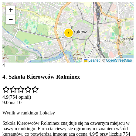
+
−
1
Leaflet
|
©
OpenStreetMap
4
4
.
Szkoła Kierowców Rolminex
4.9
(
754
opinii
)
9.05
na
10
Wynik w rankingu Lokalsy
Szkoła Kierowców Rolminex znajduje się na czwartym miejscu w
naszym rankingu. Firma ta cieszy się ogromnym uznaniem wśród
kursantów, co potwierdza imponująca ocena 4.9/5 przy liczbie 754