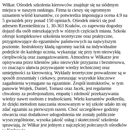
Wilkar. Ośrodek szkolenia kierowców znajduje się na siódmym
miejscu w naszym rankingu. Firma ta cieszy się ogromnym
uznaniem wśród kursantów, co potwierdza imponująca ocena 4.9 na
5 gwiazdek przy ponad 150 opiniach. Ośrodek mieści się pod
adresem Rzemieślnicza 1, 30-363 Kraków, co zapewnia dogodny
dojazd dla osób mieszkających w różnych częściach miasta. Szkoła
oferuje kompleksowe szkolenia teoretyczne oraz praktyczne,
przygotowujące do egzaminów państwowych na najwyższym
poziomie. Instruktorzy kładą ogromny nacisk na indywidualne
podejście do każdego ucznia, wykazując się przy tym niezwykłą
cierpliwością oraz zaangażowaniem. Atmosfera w Wilkarze jest
opisywana przez klientów jako niezwykle przyjazna i bezstresowa,
co znacząco ułatwia przyswajanie wiedzy technicznej oraz
umiejętności za kierownicą. Wykłady teoretyczne prowadzone są w
sposób zrozumiały i ciekawy, poruszając wszystkie kluczowe
zagadnienia wymagane na egzaminie. Zespół instruktorów, w tym
panowie Wojtek, Daniel, Tomasz oraz Jacek, jest regularnie
chwalony za profesjonalizm, empatię i zdolność przekazywania
wiedzy nawet osobom z trudnościami. Wielu kursantów podkreśla,
że dzięki metodom nauczania stosowanym w tej szkole udało im się
zdać egzamin za pierwszym razem. Choć szczegółowe godziny
otwarcia oraz dodatkowe udogodnienia nie zostały publicznie
wyszczególnione, wysoka jakość usług i skuteczność szkolenia
sprawiają, że Wilkar jest jednym z najczęściej polecanych ośrodków