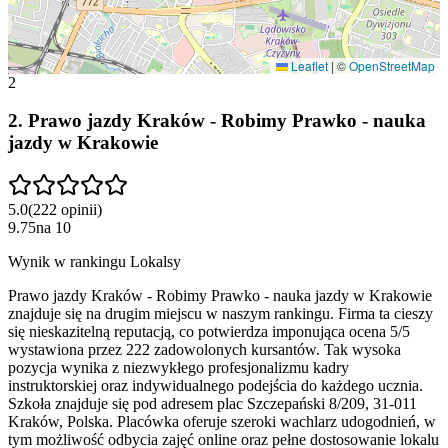
Leaflet
|
©
OpenStreetMap
2
2
.
Prawo jazdy Kraków - Robimy Prawko - nauka
jazdy w Krakowie
5.0
(
222
opinii
)
9.75
na
10
Wynik w rankingu Lokalsy
Prawo jazdy Kraków - Robimy Prawko - nauka jazdy w Krakowie
znajduje się na drugim miejscu w naszym rankingu. Firma ta cieszy
się nieskazitelną reputacją, co potwierdza imponująca ocena 5/5
wystawiona przez 222 zadowolonych kursantów. Tak wysoka
pozycja wynika z niezwykłego profesjonalizmu kadry
instruktorskiej oraz indywidualnego podejścia do każdego ucznia.
Szkoła znajduje się pod adresem plac Szczepański 8/209, 31-011
Kraków, Polska. Placówka oferuje szeroki wachlarz udogodnień, w
tym możliwość odbycia zajęć online oraz pełne dostosowanie lokalu