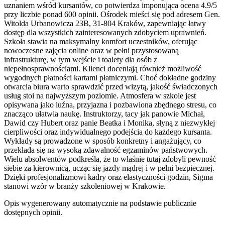
uznaniem wśród kursantów, co potwierdza imponująca ocena 4.9/5
przy liczbie ponad 600 opinii. Ośrodek mieści się pod adresem Gen.
Witolda Urbanowicza 23B, 31-804 Kraków, zapewniając łatwy
dostęp dla wszystkich zainteresowanych zdobyciem uprawnień.
Szkoła stawia na maksymalny komfort uczestników, oferując
nowoczesne zajęcia online oraz w pełni przystosowaną
infrastrukturę, w tym wejście i toalety dla osób z
niepełnosprawnościami. Klienci doceniają również możliwość
wygodnych płatności kartami płatniczymi. Choć dokładne godziny
otwarcia biura warto sprawdzić przed wizytą, jakość świadczonych
usług stoi na najwyższym poziomie. Atmosfera w szkole jest
opisywana jako luźna, przyjazna i pozbawiona zbędnego stresu, co
znacząco ułatwia naukę. Instruktorzy, tacy jak panowie Michał,
Dawid czy Hubert oraz panie Beatka i Monika, słyną z niezwykłej
cierpliwości oraz indywidualnego podejścia do każdego kursanta.
Wykłady są prowadzone w sposób konkretny i angażujący, co
przekłada się na wysoką zdawalność egzaminów państwowych.
Wielu absolwentów podkreśla, że to właśnie tutaj zdobyli pewność
siebie za kierownicą, ucząc się jazdy mądrej i w pełni bezpiecznej.
Dzięki profesjonalizmowi kadry oraz elastyczności godzin, Sigma
stanowi wzór w branży szkoleniowej w Krakowie.
Opis wygenerowany automatycznie na podstawie publicznie
dostępnych opinii.