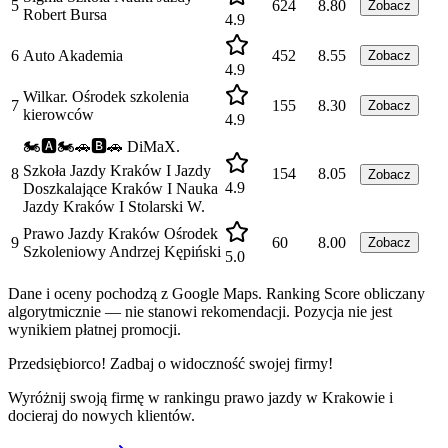
5
624
8.80
Zobacz
Robert Bursa
4.9
6
Auto Akademia
452
8.55
Zobacz
4.9
Wilkar. Ośrodek szkolenia
7
155
8.30
Zobacz
kierowców
4.9
🏍️️🅰️🏍️🚗🅱️🚗 DiMaX.
Szkoła Jazdy Kraków I Jazdy
8
154
8.05
Zobacz
4.9
Doszkalające Kraków I Nauka
Jazdy Kraków I Stolarski W.
Prawo Jazdy Kraków Ośrodek
9
60
8.00
Zobacz
Szkoleniowy Andrzej Kępiński
5.0
Dane i oceny pochodzą z Google Maps. Ranking Score obliczany
algorytmicznie — nie stanowi rekomendacji. Pozycja nie jest
wynikiem płatnej promocji.
Przedsiębiorco! Zadbaj o widoczność swojej firmy!
Wyróżnij swoją firmę w rankingu
prawo jazdy
w
Krakowie
i
docieraj do nowych klientów.