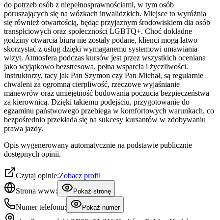
do potrzeb osób z niepełnosprawnościami, w tym osób
poruszających się na wózkach inwalidzkich. Miejsce to wyróżnia
się również otwartością, będąc przyjaznym środowiskiem dla osób
transpłciowych oraz społeczności LGBTQ+. Choć dokładne
godziny otwarcia biura nie zostały podane, klienci mogą łatwo
skorzystać z usług dzięki wymaganemu systemowi umawiania
wizyt. Atmosfera podczas kursów jest przez wszystkich oceniana
jako wyjątkowo bezstresowa, pełna wsparcia i życzliwości.
Instruktorzy, tacy jak Pan Szymon czy Pan Michał, są regularnie
chwaleni za ogromną cierpliwość, rzeczowe wyjaśnianie
manewrów oraz umiejętność budowania poczucia bezpieczeństwa
za kierownicą. Dzięki takiemu podejściu, przygotowanie do
egzaminu państwowego przebiega w komfortowych warunkach, co
bezpośrednio przekłada się na sukcesy kursantów w zdobywaniu
prawa jazdy.
Opis wygenerowany automatycznie na podstawie publicznie
dostępnych opinii.
Czytaj opinie:
Zobacz profil
Strona www:
Pokaż stronę
Numer telefonu:
Pokaż numer