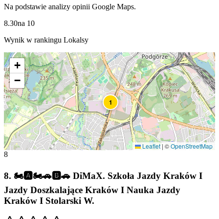
Na podstawie analizy opinii Google Maps.
8.30
na
10
Wynik w rankingu Lokalsy
+
−
1
Leaflet
|
©
OpenStreetMap
8
8
.
🏍️️🅰️🏍️🚗🅱️🚗 DiMaX. Szkoła Jazdy Kraków I
Jazdy Doszkalające Kraków I Nauka Jazdy
Kraków I Stolarski W.