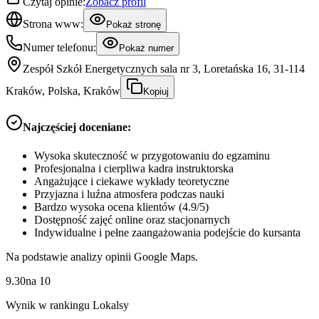
Czytaj opinie:
Zobacz profil
Strona www:
Pokaż stronę
Numer telefonu:
Pokaż numer
Zespół Szkół Energetycznych sala nr 3, Loretańska 16, 31-114
Kraków, Polska, Kraków
Kopiuj
Najczęściej doceniane:
Wysoka skuteczność w przygotowaniu do egzaminu
Profesjonalna i cierpliwa kadra instruktorska
Angażujące i ciekawe wykłady teoretyczne
Przyjazna i luźna atmosfera podczas nauki
Bardzo wysoka ocena klientów (4.9/5)
Dostępność zajęć online oraz stacjonarnych
Indywidualne i pełne zaangażowania podejście do kursanta
Na podstawie analizy opinii Google Maps.
9.30
na
10
Wynik w rankingu Lokalsy