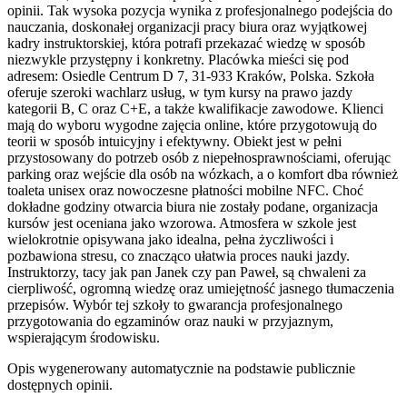
opinii. Tak wysoka pozycja wynika z profesjonalnego podejścia do
nauczania, doskonałej organizacji pracy biura oraz wyjątkowej
kadry instruktorskiej, która potrafi przekazać wiedzę w sposób
niezwykle przystępny i konkretny. Placówka mieści się pod
adresem: Osiedle Centrum D 7, 31-933 Kraków, Polska. Szkoła
oferuje szeroki wachlarz usług, w tym kursy na prawo jazdy
kategorii B, C oraz C+E, a także kwalifikacje zawodowe. Klienci
mają do wyboru wygodne zajęcia online, które przygotowują do
teorii w sposób intuicyjny i efektywny. Obiekt jest w pełni
przystosowany do potrzeb osób z niepełnosprawnościami, oferując
parking oraz wejście dla osób na wózkach, a o komfort dba również
toaleta unisex oraz nowoczesne płatności mobilne NFC. Choć
dokładne godziny otwarcia biura nie zostały podane, organizacja
kursów jest oceniana jako wzorowa. Atmosfera w szkole jest
wielokrotnie opisywana jako idealna, pełna życzliwości i
pozbawiona stresu, co znacząco ułatwia proces nauki jazdy.
Instruktorzy, tacy jak pan Janek czy pan Paweł, są chwaleni za
cierpliwość, ogromną wiedzę oraz umiejętność jasnego tłumaczenia
przepisów. Wybór tej szkoły to gwarancja profesjonalnego
przygotowania do egzaminów oraz nauki w przyjaznym,
wspierającym środowisku.
Opis wygenerowany automatycznie na podstawie publicznie
dostępnych opinii.