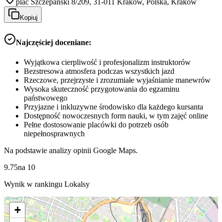
plac Szczepański 8/209, 31-011 Kraków, Polska, Kraków
Kopiuj
Najczęściej doceniane:
Wyjątkowa cierpliwość i profesjonalizm instruktorów
Bezstresowa atmosfera podczas wszystkich jazd
Rzeczowe, przejrzyste i zrozumiałe wyjaśnianie manewrów
Wysoka skuteczność przygotowania do egzaminu
państwowego
Przyjazne i inkluzywne środowisko dla każdego kursanta
Dostępność nowoczesnych form nauki, w tym zajęć online
Pełne dostosowanie placówki do potrzeb osób
niepełnosprawnych
Na podstawie analizy opinii Google Maps.
9.75
na
10
Wynik w rankingu Lokalsy
+