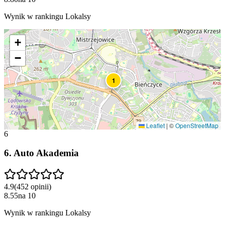
Wynik w rankingu Lokalsy
+
−
1
Leaflet
|
©
OpenStreetMap
6
6
.
Auto Akademia
4.9
(
452
opinii
)
8.55
na
10
Wynik w rankingu Lokalsy