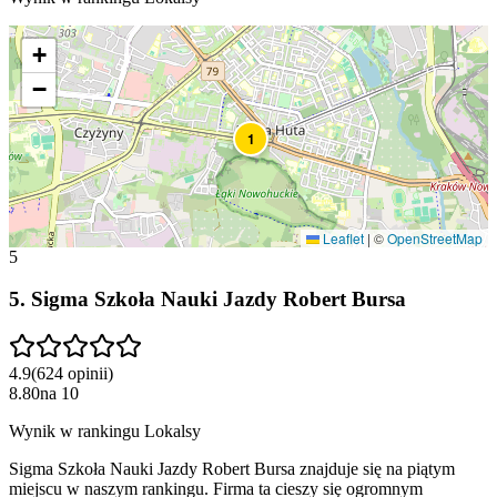
+
−
1
Leaflet
|
©
OpenStreetMap
5
5
.
Sigma Szkoła Nauki Jazdy Robert Bursa
4.9
(
624
opinii
)
8.80
na
10
Wynik w rankingu Lokalsy
Sigma Szkoła Nauki Jazdy Robert Bursa znajduje się na piątym
miejscu w naszym rankingu. Firma ta cieszy się ogromnym