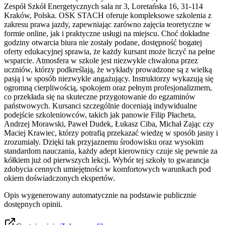
Zespół Szkół Energetycznych sala nr 3, Loretańska 16, 31-114
Kraków, Polska. OSK STACH oferuje kompleksowe szkolenia z
zakresu prawa jazdy, zapewniając zarówno zajęcia teoretyczne w
formie online, jak i praktyczne usługi na miejscu. Choć dokładne
godziny otwarcia biura nie zostały podane, dostępność bogatej
oferty edukacyjnej sprawia, że każdy kursant może liczyć na pełne
wsparcie. Atmosfera w szkole jest niezwykle chwalona przez
uczniów, którzy podkreślają, że wykłady prowadzone są z wielką
pasją i w sposób niezwykle angażujący. Instruktorzy wykazują się
ogromną cierpliwością, spokojem oraz pełnym profesjonalizmem,
co przekłada się na skuteczne przygotowanie do egzaminów
państwowych. Kursanci szczególnie doceniają indywidualne
podejście szkoleniowców, takich jak panowie Filip Płacheta,
Andrzej Morawski, Paweł Dudek, Łukasz Ciba, Michał Zając czy
Maciej Krawiec, którzy potrafią przekazać wiedzę w sposób jasny i
zrozumiały. Dzięki tak przyjaznemu środowisku oraz wysokim
standardom nauczania, każdy adept kierownicy czuje się pewnie za
kółkiem już od pierwszych lekcji. Wybór tej szkoły to gwarancja
zdobycia cennych umiejętności w komfortowych warunkach pod
okiem doświadczonych ekspertów.
Opis wygenerowany automatycznie na podstawie publicznie
dostępnych opinii.