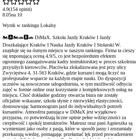
4.9
(
154
opinii
)
8.05
na
10
Wynik w rankingu Lokalsy
🏍️️🅰️🏍️🚗🅱️🚗 DiMaX. Szkoła Jazdy Kraków I Jazdy
Doszkalające Kraków I Nauka Jazdy Kraków I Stolarski W.
znajduje się na ósmym miejscu w naszym rankingu. Firma ta cieszy
się imponującą oceną 4.9/5, co jest bezpośrednim efektem
ogromnego zaangażowania kadry instruktorskiej w proces szkolenia
przyszłych kierowców. Placówka zlokalizowana jest przy ulicy
Zwycięstwa 4, 31-563 Kraków, gdzie kursanci mogą liczyć na
profesjonalne wsparcie na każdym etapie nauki. Do dyspozycji
uczniów są nowoczesne udogodnienia, w tym możliwość odbycia
zajęć w formie online oraz korzystanie z kompleksowych usług na
miejscu. Choć dokładne godziny otwarcia biura nie zostały
oficjalnie wskazane, szkoła słynie z niezwykłej elastyczności,
dostosowując harmonogram jazd do indywidualnych potrzeb
kursantów. Atmosfera panująca w DiMaX jest wyjątkowo
przyjazna, co potwierdzają liczne opinie pełne wdzięczności za
cierpliwość i spokój instruktorów. Mateusz oraz pani Agnieszka są
wymieniani jako osoby z pasją, które w sposób jasny i zrozumiały
przekazują wiedzę, pomagając przełamać lęk przed prowadzeniem