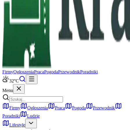
Firmy
Ogłoszenia
Praca
Pogoda
Przewodnik
Poradniki
32
°C
Menu
Firmy
Ogłoszenia
Praca
Pogoda
Przewodnik
Poradniki
Ludzie
Lifestyle