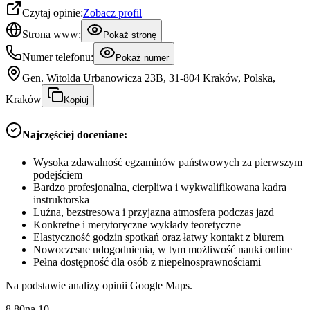
Czytaj opinie:
Zobacz profil
Strona www:
Pokaż stronę
Numer telefonu:
Pokaż numer
Gen. Witolda Urbanowicza 23B, 31-804 Kraków, Polska,
Kraków
Kopiuj
Najczęściej doceniane:
Wysoka zdawalność egzaminów państwowych za pierwszym
podejściem
Bardzo profesjonalna, cierpliwa i wykwalifikowana kadra
instruktorska
Luźna, bezstresowa i przyjazna atmosfera podczas jazd
Konkretne i merytoryczne wykłady teoretyczne
Elastyczność godzin spotkań oraz łatwy kontakt z biurem
Nowoczesne udogodnienia, w tym możliwość nauki online
Pełna dostępność dla osób z niepełnosprawnościami
Na podstawie analizy opinii Google Maps.
8.80
na
10