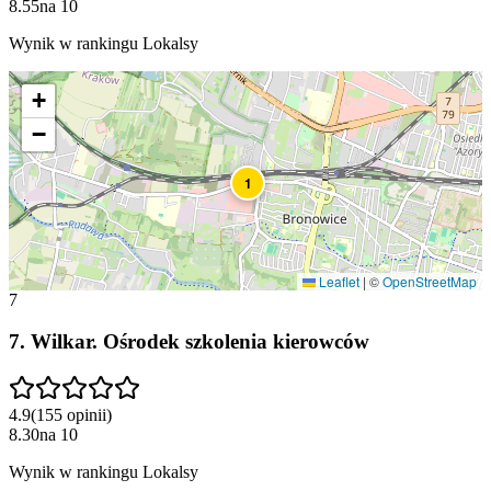
8.55
na
10
Wynik w rankingu Lokalsy
+
−
1
Leaflet
|
©
OpenStreetMap
7
7
.
Wilkar. Ośrodek szkolenia kierowców
4.9
(
155
opinii
)
8.30
na
10
Wynik w rankingu Lokalsy