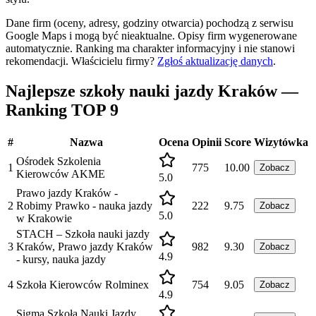
Dane firm (oceny, adresy, godziny otwarcia) pochodzą z serwisu
Google Maps i mogą być nieaktualne. Opisy firm wygenerowane
automatycznie. Ranking ma charakter informacyjny i nie stanowi
rekomendacji.
Właścicielu firmy?
Zgłoś aktualizację danych
.
Najlepsze szkoły nauki jazdy Kraków —
Ranking TOP 9
#
Nazwa
Ocena
Opinii
Score
Wizytówka
Ośrodek Szkolenia
1
775
10.00
Zobacz
Kierowców AKME
5.0
Prawo jazdy Kraków -
2
Robimy Prawko - nauka jazdy
222
9.75
Zobacz
5.0
w Krakowie
STACH – Szkoła nauki jazdy
3
Kraków, Prawo jazdy Kraków
982
9.30
Zobacz
4.9
- kursy, nauka jazdy
4
Szkoła Kierowców Rolminex
754
9.05
Zobacz
4.9
Sigma Szkoła Nauki Jazdy