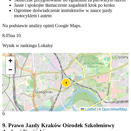
Jasne i spokojne tłumaczenie zagadnień krok po kroku
Ogromne doświadczenie instruktorów w nauce jazdy
motocyklem i autem
Na podstawie analizy opinii Google Maps.
8.05
na
10
Wynik w rankingu Lokalsy
+
−
1
Leaflet
|
©
OpenStreetMap
9
9
.
Prawo Jazdy Kraków Ośrodek Szkoleniowy