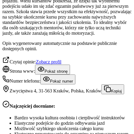
pojazdu. Wielu kursantów podkreśla, że dzięki tak wybitnemu
podejściu udało im się zdać egzamin państwowy już za pierwszym
razem. Szkoła stawia przede wszystkim na efektywność, pozwalając
na szybkie ukończenie kursu przy zachowaniu najwyższych
standardów bezpieczeństwa i jakości szkolenia. To idealny wybór
dla osób szukających mentorów, którzy nie tylko uczą techniki
jazdy, ale także zarażają miłością do motoryzacji.
Opis wygenerowany automatycznie na podstawie publicznie
dostępnych opinii.
Czytaj opinie:
Zobacz profil
Strona www:
Pokaż stronę
Numer telefonu:
Pokaż numer
Zwycięstwa 4, 31-563 Kraków, Polska, Kraków
Kopiuj
Najczęściej doceniane:
Bardzo wysoka kultura osobista i cierpliwość instruktorów
Elastyczne podejście do godzin odbywania jazd
Możliwość szybkiego ukończenia całego kursu
Skuteczne przygotowanie do egzaminu za pierwszym razem