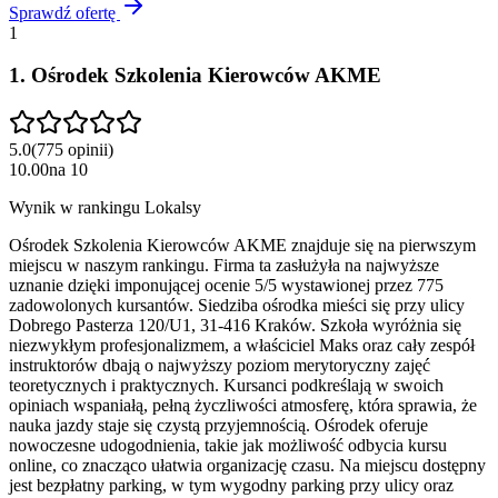
Sprawdź ofertę
1
1
.
Ośrodek Szkolenia Kierowców AKME
5.0
(
775
opinii
)
10.00
na
10
Wynik w rankingu Lokalsy
Ośrodek Szkolenia Kierowców AKME znajduje się na pierwszym
miejscu w naszym rankingu. Firma ta zasłużyła na najwyższe
uznanie dzięki imponującej ocenie 5/5 wystawionej przez 775
zadowolonych kursantów. Siedziba ośrodka mieści się przy ulicy
Dobrego Pasterza 120/U1, 31-416 Kraków. Szkoła wyróżnia się
niezwykłym profesjonalizmem, a właściciel Maks oraz cały zespół
instruktorów dbają o najwyższy poziom merytoryczny zajęć
teoretycznych i praktycznych. Kursanci podkreślają w swoich
opiniach wspaniałą, pełną życzliwości atmosferę, która sprawia, że
nauka jazdy staje się czystą przyjemnością. Ośrodek oferuje
nowoczesne udogodnienia, takie jak możliwość odbycia kursu
online, co znacząco ułatwia organizację czasu. Na miejscu dostępny
jest bezpłatny parking, w tym wygodny parking przy ulicy oraz