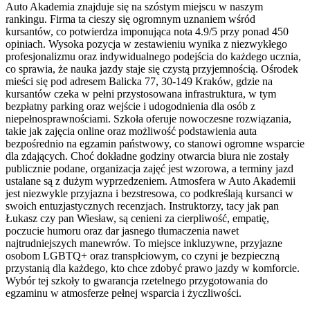
Auto Akademia znajduje się na szóstym miejscu w naszym
rankingu. Firma ta cieszy się ogromnym uznaniem wśród
kursantów, co potwierdza imponująca nota 4.9/5 przy ponad 450
opiniach. Wysoka pozycja w zestawieniu wynika z niezwykłego
profesjonalizmu oraz indywidualnego podejścia do każdego ucznia,
co sprawia, że nauka jazdy staje się czystą przyjemnością. Ośrodek
mieści się pod adresem Balicka 77, 30-149 Kraków, gdzie na
kursantów czeka w pełni przystosowana infrastruktura, w tym
bezpłatny parking oraz wejście i udogodnienia dla osób z
niepełnosprawnościami. Szkoła oferuje nowoczesne rozwiązania,
takie jak zajęcia online oraz możliwość podstawienia auta
bezpośrednio na egzamin państwowy, co stanowi ogromne wsparcie
dla zdających. Choć dokładne godziny otwarcia biura nie zostały
publicznie podane, organizacja zajęć jest wzorowa, a terminy jazd
ustalane są z dużym wyprzedzeniem. Atmosfera w Auto Akademii
jest niezwykle przyjazna i bezstresowa, co podkreślają kursanci w
swoich entuzjastycznych recenzjach. Instruktorzy, tacy jak pan
Łukasz czy pan Wiesław, są cenieni za cierpliwość, empatię,
poczucie humoru oraz dar jasnego tłumaczenia nawet
najtrudniejszych manewrów. To miejsce inkluzywne, przyjazne
osobom LGBTQ+ oraz transpłciowym, co czyni je bezpieczną
przystanią dla każdego, kto chce zdobyć prawo jazdy w komforcie.
Wybór tej szkoły to gwarancja rzetelnego przygotowania do
egzaminu w atmosferze pełnej wsparcia i życzliwości.