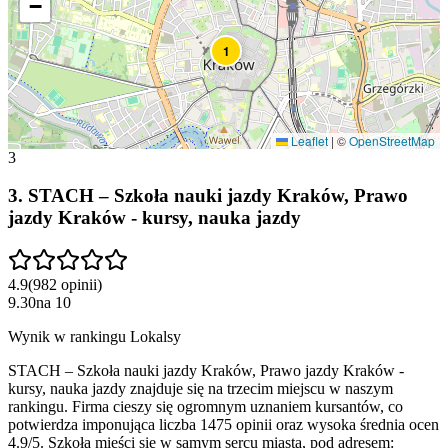
−
1
Leaflet
|
©
OpenStreetMap
3
3
.
STACH – Szkoła nauki jazdy Kraków, Prawo
jazdy Kraków - kursy, nauka jazdy
4.9
(
982
opinii
)
9.30
na
10
Wynik w rankingu Lokalsy
STACH – Szkoła nauki jazdy Kraków, Prawo jazdy Kraków -
kursy, nauka jazdy znajduje się na trzecim miejscu w naszym
rankingu. Firma cieszy się ogromnym uznaniem kursantów, co
potwierdza imponująca liczba 1475 opinii oraz wysoka średnia ocen
4.9/5. Szkoła mieści się w samym sercu miasta, pod adresem: