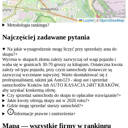
Leaflet
|
©
OpenStreetMap
Metodologia rankingu
?
Najczęściej zadawane pytania
Na jakie wynagrodzenie mogę liczyć przy sprzedaży auta do
skupu?
+
Wycena w skupach złomu zależy zazwyczaj od wagi pojazdu i
waha się w granicach 30-70 groszy za kilogram. Ostateczna kwota
zależy od typu pojazdu, przy czym samochody dostawcze są
zazwyczaj wyceniane najwyżej. Warto skontaktować się z
profesjonalistami, takimi jak Auto123 - skup aut i sprzedaż
samochodów Kraków lub AUTO KASACJA 24H7 KRAKÓW,
aby uzyskać konkretną ofertę.
Czy sprzedaż samochodu do skupu to opłacalne rozwiązanie?
+
Jakie kwoty oferują skupy aut w 2026 roku?
+
Gdzie mogę sprzedać starszy samochód?
+
Informacje prawne i zastrzeżenia
+
Mapa — wszystkie firmy w rankingu