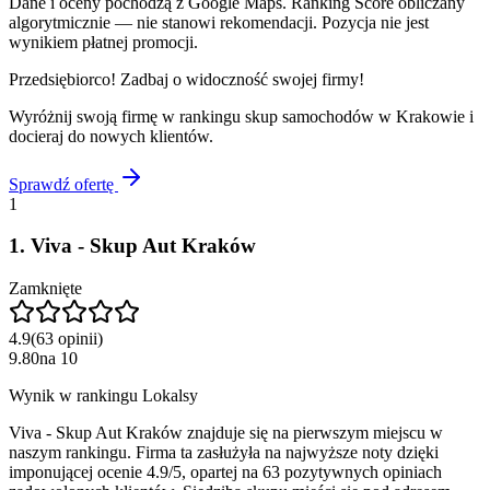
Dane i oceny pochodzą z Google Maps. Ranking Score obliczany
algorytmicznie — nie stanowi rekomendacji. Pozycja nie jest
wynikiem płatnej promocji.
Przedsiębiorco! Zadbaj o widoczność swojej firmy!
Wyróżnij swoją firmę w rankingu
skup samochodów
w
Krakowie
i
docieraj do nowych klientów.
Sprawdź ofertę
1
1
.
Viva - Skup Aut Kraków
Zamknięte
4.9
(
63
opinii
)
9.80
na
10
Wynik w rankingu Lokalsy
Viva - Skup Aut Kraków znajduje się na pierwszym miejscu w
naszym rankingu. Firma ta zasłużyła na najwyższe noty dzięki
imponującej ocenie 4.9/5, opartej na 63 pozytywnych opiniach