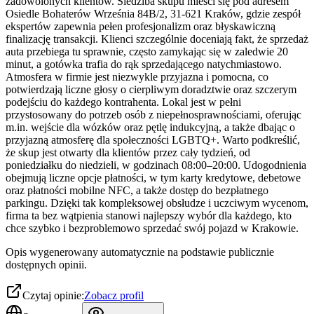
zadowolonych klientów. Siedziba skupu mieści się pod adresem
Osiedle Bohaterów Września 84B/2, 31-621 Kraków, gdzie zespół
ekspertów zapewnia pełen profesjonalizm oraz błyskawiczną
finalizację transakcji. Klienci szczególnie doceniają fakt, że sprzedaż
auta przebiega tu sprawnie, często zamykając się w zaledwie 20
minut, a gotówka trafia do rąk sprzedającego natychmiastowo.
Atmosfera w firmie jest niezwykle przyjazna i pomocna, co
potwierdzają liczne głosy o cierpliwym doradztwie oraz szczerym
podejściu do każdego kontrahenta. Lokal jest w pełni
przystosowany do potrzeb osób z niepełnosprawnościami, oferując
m.in. wejście dla wózków oraz pętlę indukcyjną, a także dbając o
przyjazną atmosferę dla społeczności LGBTQ+. Warto podkreślić,
że skup jest otwarty dla klientów przez cały tydzień, od
poniedziałku do niedzieli, w godzinach 08:00–20:00. Udogodnienia
obejmują liczne opcje płatności, w tym karty kredytowe, debetowe
oraz płatności mobilne NFC, a także dostęp do bezpłatnego
parkingu. Dzięki tak kompleksowej obsłudze i uczciwym wycenom,
firma ta bez wątpienia stanowi najlepszy wybór dla każdego, kto
chce szybko i bezproblemowo sprzedać swój pojazd w Krakowie.
Opis wygenerowany automatycznie na podstawie publicznie
dostępnych opinii.
Czytaj opinie:
Zobacz profil