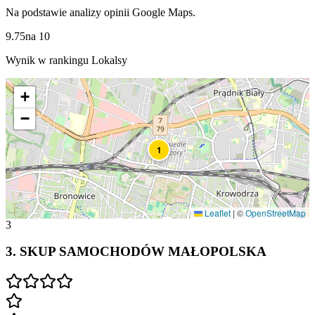
Na podstawie analizy opinii Google Maps.
9.75
na
10
Wynik w rankingu Lokalsy
+
−
1
Leaflet
|
©
OpenStreetMap
3
3
.
SKUP SAMOCHODÓW MAŁOPOLSKA