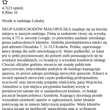
4.7
(
23
opinii
)
8.90
na
10
Wynik w rankingu Lokalsy
SKUP SAMOCHODÓW MAŁOPOLSKA znajduje się na trzecim
miejscu w naszym rankingu. Firma ta zasłużenie cieszy się wysoką
oceną 4.7/5 w serwisie Google, co potwierdza zaufanie szerokiego
grona zadowolonych klientów. Siedziba przedsiębiorstwa mieści się
pod adresem Olszańska 7, 31-513 Kraków, Polska, zapewniając
łatwy dostęp dla osób odwiedzających. Warto podkreślić, że lokal
jest w pełni przystosowany do potrzeb osób poruszających się na
wózkach inwalidzkich, co świadczy o wysokim komforcie obsługi.
Chociaż oficjalne godziny otwarcia nie zostały publicznie
sprecyzowane, indywidualne podejście do każdego kupującego
sprawia, że proces zakupu przebiega niezwykle sprawnie. Klienci w
swoich opiniach niezwykle często podkreślają profesjonalizm,
uczciwość oraz niezwykłą sympatię właściciela, pana Wojciecha.
Atmosfera w tym miejscu przypomina bardziej wizytę w
prestiżowym salonie niż w standardowym komisie, co buduje
poczucie bezpieczeństwa i komfortu. Kupujący doceniają przede
wszystkim rzetelność opisów w ogłoszeniach, które idealnie
pokrywają się ze stanem faktycznym pojazdów. Wielu klientów
zwraca uwagę na możliwość sprawdzenia auta w wybranym