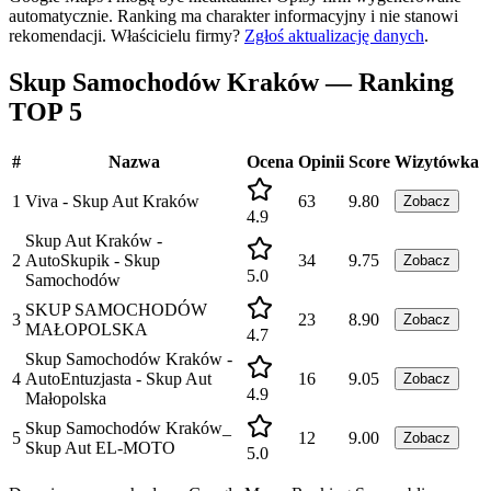
automatycznie. Ranking ma charakter informacyjny i nie stanowi
rekomendacji.
Właścicielu firmy?
Zgłoś aktualizację danych
.
Skup Samochodów Kraków — Ranking
TOP 5
#
Nazwa
Ocena
Opinii
Score
Wizytówka
1
Viva - Skup Aut Kraków
63
9.80
Zobacz
4.9
Skup Aut Kraków -
2
AutoSkupik - Skup
34
9.75
Zobacz
5.0
Samochodów
SKUP SAMOCHODÓW
3
23
8.90
Zobacz
MAŁOPOLSKA
4.7
Skup Samochodów Kraków -
4
AutoEntuzjasta - Skup Aut
16
9.05
Zobacz
4.9
Małopolska
Skup Samochodów Kraków_
5
12
9.00
Zobacz
Skup Aut EL-MOTO
5.0