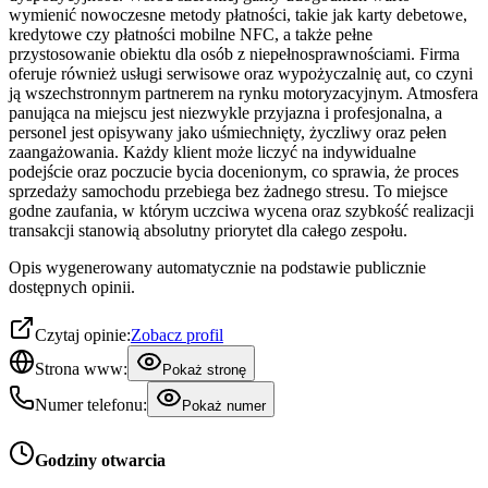
wymienić nowoczesne metody płatności, takie jak karty debetowe,
kredytowe czy płatności mobilne NFC, a także pełne
przystosowanie obiektu dla osób z niepełnosprawnościami. Firma
oferuje również usługi serwisowe oraz wypożyczalnię aut, co czyni
ją wszechstronnym partnerem na rynku motoryzacyjnym. Atmosfera
panująca na miejscu jest niezwykle przyjazna i profesjonalna, a
personel jest opisywany jako uśmiechnięty, życzliwy oraz pełen
zaangażowania. Każdy klient może liczyć na indywidualne
podejście oraz poczucie bycia docenionym, co sprawia, że proces
sprzedaży samochodu przebiega bez żadnego stresu. To miejsce
godne zaufania, w którym uczciwa wycena oraz szybkość realizacji
transakcji stanowią absolutny priorytet dla całego zespołu.
Opis wygenerowany automatycznie na podstawie publicznie
dostępnych opinii.
Czytaj opinie:
Zobacz profil
Strona www:
Pokaż stronę
Numer telefonu:
Pokaż numer
Godziny otwarcia