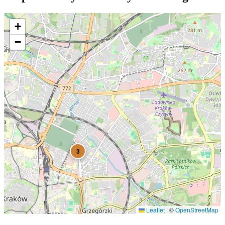
+
−
3
Leaflet
|
©
OpenStreetMap