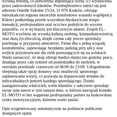
wysoką renomą, co potwierdza imponująca ocena 5/5 wystawiona
przez zadowolonych klientów. Przedsiębiorstwo mieści się pod
adresem Osiedle Szkolne 15/24, 31-976 Kraków, oferując
mieszkańcom regionu niezwykle komfortowe warunki współpracy.
Klienci podkreślają przede wszystkim błyskawiczne tempo
transakcji, profesjonalizm oraz uczciwe podejście do wyceny
pojazdów, co w tej branży jest kluczowym atutem. Zespół EL-
MOTO wyróżnia się wysoką kulturą osobistą, komunikatywnością
oraz dużą życzliwością, dzięki czemu cały proces sprzedaży
przebiega w przyjaznej atmosferze. Firma dba o pełną wygodę
kontrahentów, zapewniając bezpłatny parking przy ulicy oraz
wejście przystosowane dla osób poruszających się na wózkach.
Warto zaznaczyć, że skup oferuje bardzo elastyczne godziny pracy,
działając przez cały tydzień od poniedziałku do niedzieli, w
szerokim przedziale czasowym od 06:00 do 23:00. Udogodnienia
obejmują także opcję dostawy oraz możliwość sprawnego
zaplanowania wizyty, co pozwala na dopasowanie terminu do
indywidualnych potrzeb każdego sprzedającego. Dzięki
zaangażowaniu właścicieli, wielu klientów z sukcesem sprzedaje
swoje auta nawet w tym samym dniu, w którym nawiązali kontakt.
EL-MOTO to bez wątpienia profesjonalny partner na krakowskim
rynku motoryzacyjnym, któremu warto zaufać.
Opis wygenerowany automatycznie na podstawie publicznie
dostępnych opinii.