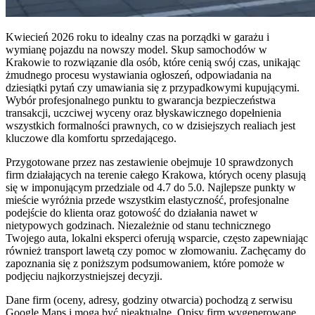
Kwiecień 2026 roku to idealny czas na porządki w garażu i
wymianę pojazdu na nowszy model. Skup samochodów w
Krakowie to rozwiązanie dla osób, które cenią swój czas, unikając
żmudnego procesu wystawiania ogłoszeń, odpowiadania na
dziesiątki pytań czy umawiania się z przypadkowymi kupującymi.
Wybór profesjonalnego punktu to gwarancja bezpieczeństwa
transakcji, uczciwej wyceny oraz błyskawicznego dopełnienia
wszystkich formalności prawnych, co w dzisiejszych realiach jest
kluczowe dla komfortu sprzedającego.
Przygotowane przez nas zestawienie obejmuje 10 sprawdzonych
firm działających na terenie całego Krakowa, których oceny plasują
się w imponującym przedziale od 4.7 do 5.0. Najlepsze punkty w
mieście wyróżnia przede wszystkim elastyczność, profesjonalne
podejście do klienta oraz gotowość do działania nawet w
nietypowych godzinach. Niezależnie od stanu technicznego
Twojego auta, lokalni eksperci oferują wsparcie, często zapewniając
również transport lawetą czy pomoc w złomowaniu. Zachęcamy do
zapoznania się z poniższym podsumowaniem, które pomoże w
podjęciu najkorzystniejszej decyzji.
Dane firm (oceny, adresy, godziny otwarcia) pochodzą z serwisu
Google Maps i mogą być nieaktualne. Opisy firm wygenerowane