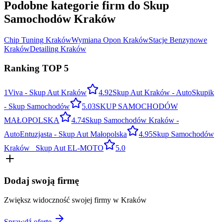
Podobne kategorie firm do
Skup
Samochodów
Kraków
Chip Tuning
Kraków
Wymiana Opon
Kraków
Stacje Benzynowe
Kraków
Detailing
Kraków
Ranking TOP
5
1
Viva - Skup Aut Kraków
4.9
2
Skup Aut Kraków - AutoSkupik
- Skup Samochodów
5.0
3
SKUP SAMOCHODÓW
MAŁOPOLSKA
4.7
4
Skup Samochodów Kraków -
AutoEntuzjasta - Skup Aut Małopolska
4.9
5
Skup Samochodów
Kraków_ Skup Aut EL-MOTO
5.0
Dodaj swoją firmę
Zwiększ widoczność swojej firmy w
Kraków
Sprawdź ofertę