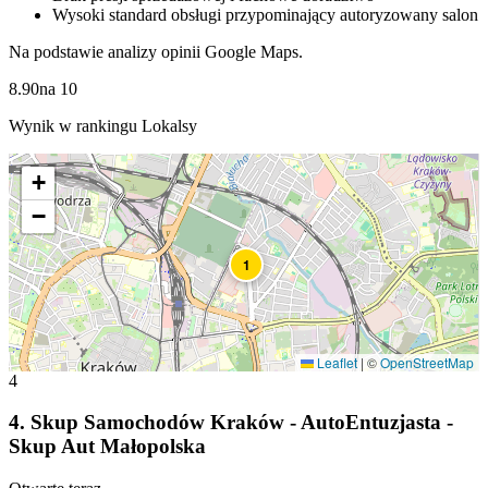
Wysoki standard obsługi przypominający autoryzowany salon
Na podstawie analizy opinii Google Maps.
8.90
na
10
Wynik w rankingu Lokalsy
+
−
1
Leaflet
|
©
OpenStreetMap
4
4
.
Skup Samochodów Kraków - AutoEntuzjasta -
Skup Aut Małopolska