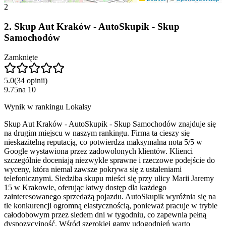
2
2
.
Skup Aut Kraków - AutoSkupik - Skup
Samochodów
Zamknięte
5.0
(
34
opinii
)
9.75
na
10
Wynik w rankingu Lokalsy
Skup Aut Kraków - AutoSkupik - Skup Samochodów znajduje się
na drugim miejscu w naszym rankingu. Firma ta cieszy się
nieskazitelną reputacją, co potwierdza maksymalna nota 5/5 w
Google wystawiona przez zadowolonych klientów. Klienci
szczególnie doceniają niezwykle sprawne i rzeczowe podejście do
wyceny, która niemal zawsze pokrywa się z ustaleniami
telefonicznymi. Siedziba skupu mieści się przy ulicy Marii Jaremy
15 w Krakowie, oferując łatwy dostęp dla każdego
zainteresowanego sprzedażą pojazdu. AutoSkupik wyróżnia się na
tle konkurencji ogromną elastycznością, ponieważ pracuje w trybie
całodobowym przez siedem dni w tygodniu, co zapewnia pełną
dyspozycyjność. Wśród szerokiej gamy udogodnień warto