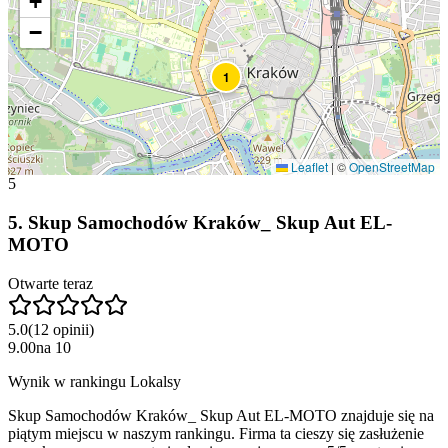
+
−
1
Leaflet
|
©
OpenStreetMap
5
5
.
Skup Samochodów Kraków_ Skup Aut EL-
MOTO
Otwarte teraz
5.0
(
12
opinii
)
9.00
na
10
Wynik w rankingu Lokalsy
Skup Samochodów Kraków_ Skup Aut EL-MOTO znajduje się na
piątym miejscu w naszym rankingu. Firma ta cieszy się zasłużenie