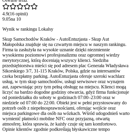
Otwarte teraz
4.9
(
16
opinii
)
9.05
na
10
Wynik w rankingu Lokalsy
Skup Samochodów Kraków - AutoEntuzjasta - Skup Aut
Małopolska znajduje się na czwartym miejscu w naszym rankingu.
Firma ta zasłużyła na wysokie uznanie dzięki niezmiennie
wysokiemu poziomowi profesjonalizmu oraz ogromnej wiedzy
merytorycznej, którą doceniają wszyscy klienci. Siedziba
przedsiębiorstwa mieści się pod adresem plac Generała Władysława
Sikorskiego 3/7, 31-115 Kraków, Polska, gdzie na interesantów
czeka bezpłatny parking. AutoEntuzjasta oferuje szeroki wachlarz
usług, w tym skup samochodów, usługi serwisowe oraz wynajem
aut, zapewniając przy tym pełną obsługę na miejscu. Klienci mogą
liczyć na bardzo dogodne godziny otwarcia, gdyż firma funkcjonuje
od poniedziałku do soboty w godzinach 07:00–23:00 oraz w
niedziele od 07:00 do 22:00. Obiekt jest w pełni przystosowany do
potrzeb osób z niepełnosprawnościami, oferując wejście oraz
miejsca parkingowe dla osób na wózkach. Wśród udogodnień warto
wymienić płatności mobilne NFC oraz przyjazną, otwartą
atmosferę, która sprawia, że każdy czuje się tam komfortowo.
Opinie klientów zgodnie podkreślają błyskawiczne tempo