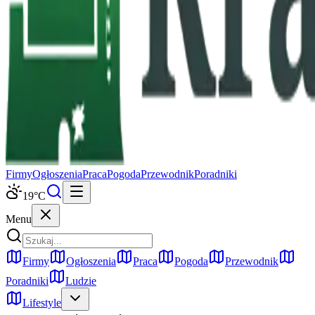
Firmy
Ogłoszenia
Praca
Pogoda
Przewodnik
Poradniki
19
°C
Menu
Firmy
Ogłoszenia
Praca
Pogoda
Przewodnik
Poradniki
Ludzie
Lifestyle