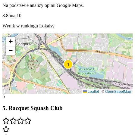
Na podstawie analizy opinii Google Maps.
8.85
na
10
Wynik w rankingu Lokalsy
+
−
1
Leaflet
|
©
OpenStreetMap
5
5
.
Racquet Squash Club