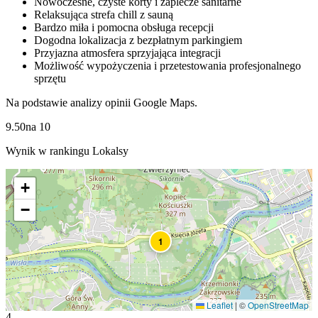
Nowoczesne, czyste korty i zaplecze sanitarne
Relaksująca strefa chill z sauną
Bardzo miła i pomocna obsługa recepcji
Dogodna lokalizacja z bezpłatnym parkingiem
Przyjazna atmosfera sprzyjająca integracji
Możliwość wypożyczenia i przetestowania profesjonalnego
sprzętu
Na podstawie analizy opinii Google Maps.
9.50
na
10
Wynik w rankingu Lokalsy
+
−
1
Leaflet
|
©
OpenStreetMap
4