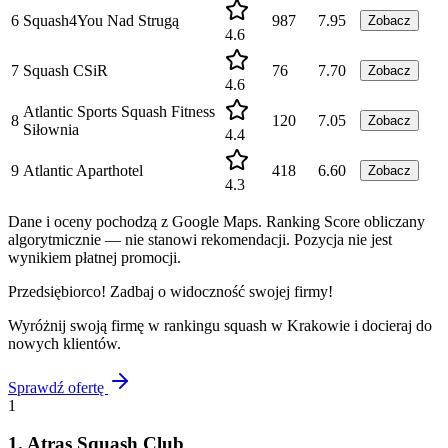
6
Squash4You Nad Strugą
987
7.95
Zobacz
4.6
7
Squash CSiR
76
7.70
Zobacz
4.6
Atlantic Sports Squash Fitness
8
120
7.05
Zobacz
Siłownia
4.4
9
Atlantic Aparthotel
418
6.60
Zobacz
4.3
Dane i oceny pochodzą z Google Maps. Ranking Score obliczany
algorytmicznie — nie stanowi rekomendacji. Pozycja nie jest
wynikiem płatnej promocji.
Przedsiębiorco! Zadbaj o widoczność swojej firmy!
Wyróżnij swoją firmę w rankingu
squash
w
Krakowie
i docieraj do
nowych klientów.
Sprawdź ofertę
1
1
.
Atras Squash Club