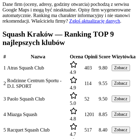
Dane firm (oceny, adresy, godziny otwarcia) pochodzą z serwisu
Google Maps i mogą być nieaktualne. Opisy firm wygenerowane
automatycznie. Ranking ma charakter informacyjny i nie stanowi
rekomendacji.
Właścicielu firmy?
Zgłoś aktualizację danych
.
Squash Kraków — Ranking TOP 9
najlepszych klubów
#
Nazwa
Ocena
Opinii
Score
Wizytówka
1
Atras Squash Club
403
9.80
Zobacz
4.9
Rodzinne Centrum Sportu -
2
114
9.55
Zobacz
D.I. SPORT
4.9
3
Paolo Squash Club
52
9.50
Zobacz
5.0
4
Miazga Squash
1201
8.85
Zobacz
4.8
5
Racquet Squash Club
517
8.40
Zobacz
4.7