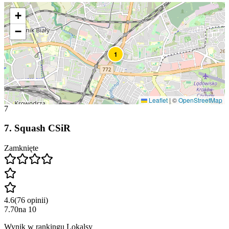
+
−
1
Leaflet
|
©
OpenStreetMap
7
7
.
Squash CSiR
Zamknięte
4.6
(
76
opinii
)
7.70
na
10
Wynik w rankingu Lokalsy