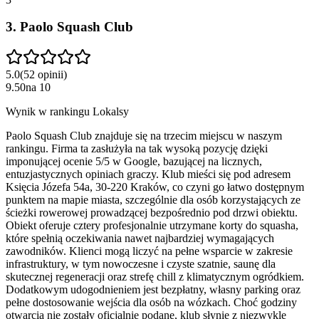
3
.
Paolo Squash Club
5.0
(
52
opinii
)
9.50
na
10
Wynik w rankingu Lokalsy
Paolo Squash Club znajduje się na trzecim miejscu w naszym
rankingu. Firma ta zasłużyła na tak wysoką pozycję dzięki
imponującej ocenie 5/5 w Google, bazującej na licznych,
entuzjastycznych opiniach graczy. Klub mieści się pod adresem
Księcia Józefa 54a, 30-220 Kraków, co czyni go łatwo dostępnym
punktem na mapie miasta, szczególnie dla osób korzystających ze
ścieżki rowerowej prowadzącej bezpośrednio pod drzwi obiektu.
Obiekt oferuje cztery profesjonalnie utrzymane korty do squasha,
które spełnią oczekiwania nawet najbardziej wymagających
zawodników. Klienci mogą liczyć na pełne wsparcie w zakresie
infrastruktury, w tym nowoczesne i czyste szatnie, saunę dla
skutecznej regeneracji oraz strefę chill z klimatycznym ogródkiem.
Dodatkowym udogodnieniem jest bezpłatny, własny parking oraz
pełne dostosowanie wejścia dla osób na wózkach. Choć godziny
otwarcia nie zostały oficjalnie podane, klub słynie z niezwykle