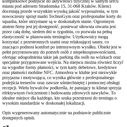
kompleksowe podejście do aktywności fizycznej w samym sercu
miasta pod adresem Stradomska 15, 31-068 Kraków. Klienci
doceniają przede wszystkim wysoką jakość wyposażenia, w tym
nowoczesny sprzęt marki TechnoGym oraz profesjonalne korty do
squasha, które utrzymane są w doskonałym stanie. Ogromnym
atutem firmy jest jej dostępność, ponieważ siłownia otwarta jest
przez całą dobę, siedem dni w tygodniu, co pozwala na pełną
elastyczność w planowaniu treningów. Użytkownicy mogą
korzystać z przestronnych szatni oraz relaksującej sauny, co
znacząco podnosi komfort po intensywnym wysiłku. Obiekt jest w
pełni przystosowany do potrzeb osób z niepełnosprawnościami,
oferując udogodnienia takie jak parking dla osób na wózkach oraz
specjalnie przygotowane wejścia. Na miejscu można również liczyć
na wygodne formy płatności, w tym karty debetowe, kredytowe
oraz płatności mobilne NFC. Atmosfera w klubie jest niezwykle
przyjazna i motywująca, co wynika głównie z profesjonalnego
podejścia trenerów oraz zawsze uśmiechniętej i pomocnej obsługi
recepcji. Wielu bywalców podkreśla, że panujący tu klimat sprzyja
efektywnym ćwiczeniom i budowaniu zdrowych nawyków. To
idealne miejsce dla każdego, kto szuka przestrzeni do treningu o
wysokim standardzie w doskonałej lokalizacji.
Opis wygenerowany automatycznie na podstawie publicznie
dostępnych opinii.