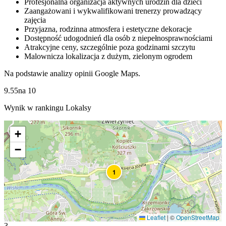
Profesjonalna organizacja aktywnych urodzin dla dzieci
Zaangażowani i wykwalifikowani trenerzy prowadzący
zajęcia
Przyjazna, rodzinna atmosfera i estetyczne dekoracje
Dostępność udogodnień dla osób z niepełnosprawnościami
Atrakcyjne ceny, szczególnie poza godzinami szczytu
Malownicza lokalizacja z dużym, zielonym ogrodem
Na podstawie analizy opinii Google Maps.
9.55
na
10
Wynik w rankingu Lokalsy
+
−
1
Leaflet
|
©
OpenStreetMap
3