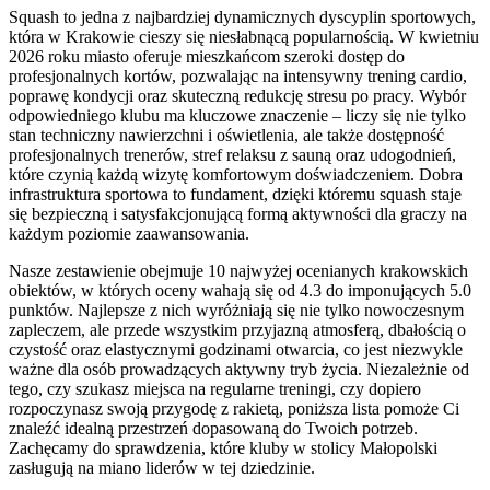
Squash to jedna z najbardziej dynamicznych dyscyplin sportowych,
która w Krakowie cieszy się niesłabnącą popularnością. W kwietniu
2026 roku miasto oferuje mieszkańcom szeroki dostęp do
profesjonalnych kortów, pozwalając na intensywny trening cardio,
poprawę kondycji oraz skuteczną redukcję stresu po pracy. Wybór
odpowiedniego klubu ma kluczowe znaczenie – liczy się nie tylko
stan techniczny nawierzchni i oświetlenia, ale także dostępność
profesjonalnych trenerów, stref relaksu z sauną oraz udogodnień,
które czynią każdą wizytę komfortowym doświadczeniem. Dobra
infrastruktura sportowa to fundament, dzięki któremu squash staje
się bezpieczną i satysfakcjonującą formą aktywności dla graczy na
każdym poziomie zaawansowania.
Nasze zestawienie obejmuje 10 najwyżej ocenianych krakowskich
obiektów, w których oceny wahają się od 4.3 do imponujących 5.0
punktów. Najlepsze z nich wyróżniają się nie tylko nowoczesnym
zapleczem, ale przede wszystkim przyjazną atmosferą, dbałością o
czystość oraz elastycznymi godzinami otwarcia, co jest niezwykle
ważne dla osób prowadzących aktywny tryb życia. Niezależnie od
tego, czy szukasz miejsca na regularne treningi, czy dopiero
rozpoczynasz swoją przygodę z rakietą, poniższa lista pomoże Ci
znaleźć idealną przestrzeń dopasowaną do Twoich potrzeb.
Zachęcamy do sprawdzenia, które kluby w stolicy Małopolski
zasługują na miano liderów w tej dziedzinie.