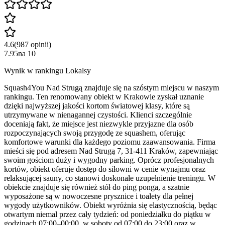
4.6
(
987
opinii
)
7.95
na
10
Wynik w rankingu Lokalsy
Squash4You Nad Strugą znajduje się na szóstym miejscu w naszym
rankingu. Ten renomowany obiekt w Krakowie zyskał uznanie
dzięki najwyższej jakości kortom światowej klasy, które są
utrzymywane w nienagannej czystości. Klienci szczególnie
doceniają fakt, że miejsce jest niezwykle przyjazne dla osób
rozpoczynających swoją przygodę ze squashem, oferując
komfortowe warunki dla każdego poziomu zaawansowania. Firma
mieści się pod adresem Nad Strugą 7, 31-411 Kraków, zapewniając
swoim gościom duży i wygodny parking. Oprócz profesjonalnych
kortów, obiekt oferuje dostęp do siłowni w cenie wynajmu oraz
relaksującej sauny, co stanowi doskonałe uzupełnienie treningu. W
obiekcie znajduje się również stół do ping ponga, a szatnie
wyposażone są w nowoczesne prysznice i toalety dla pełnej
wygody użytkowników. Obiekt wyróżnia się elastycznością, będąc
otwartym niemal przez cały tydzień: od poniedziałku do piątku w
godzinach 07:00–00:00, w soboty od 07:00 do 23:00 oraz w