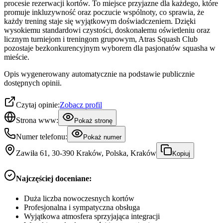
procesie rezerwacji kortów. To miejsce przyjazne dla każdego, które
promuje inkluzywność oraz poczucie wspólnoty, co sprawia, że
każdy trening staje się wyjątkowym doświadczeniem. Dzięki
wysokiemu standardowi czystości, doskonałemu oświetleniu oraz
licznym turniejom i treningom grupowym, Atras Squash Club
pozostaje bezkonkurencyjnym wyborem dla pasjonatów squasha w
mieście.
Opis wygenerowany automatycznie na podstawie publicznie
dostępnych opinii.
Czytaj opinie:
Zobacz profil
Strona www:
Pokaż stronę
Numer telefonu:
Pokaż numer
Zawiła 61, 30-390 Kraków, Polska, Kraków
Kopiuj
Najczęściej doceniane:
Duża liczba nowoczesnych kortów
Profesjonalna i sympatyczna obsługa
Wyjątkowa atmosfera sprzyjająca integracji