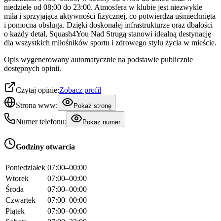
niedziele od 08:00 do 23:00. Atmosfera w klubie jest niezwykle
miła i sprzyjająca aktywności fizycznej, co potwierdza uśmiechnięta
i pomocna obsługa. Dzięki doskonałej infrastrukturze oraz dbałości
o każdy detal, Squash4You Nad Strugą stanowi idealną destynację
dla wszystkich miłośników sportu i zdrowego stylu życia w mieście.
Opis wygenerowany automatycznie na podstawie publicznie
dostępnych opinii.
Czytaj opinie:
Zobacz profil
Strona www:
Pokaż stronę
Numer telefonu:
Pokaż numer
Godziny otwarcia
Poniedziałek
07:00–00:00
Wtorek
07:00–00:00
Środa
07:00–00:00
Czwartek
07:00–00:00
Piątek
07:00–00:00