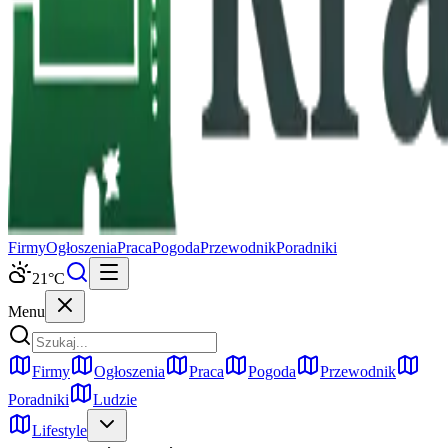
Firmy
Ogłoszenia
Praca
Pogoda
Przewodnik
Poradniki
21
°C
Menu
Firmy
Ogłoszenia
Praca
Pogoda
Przewodnik
Poradniki
Ludzie
Lifestyle