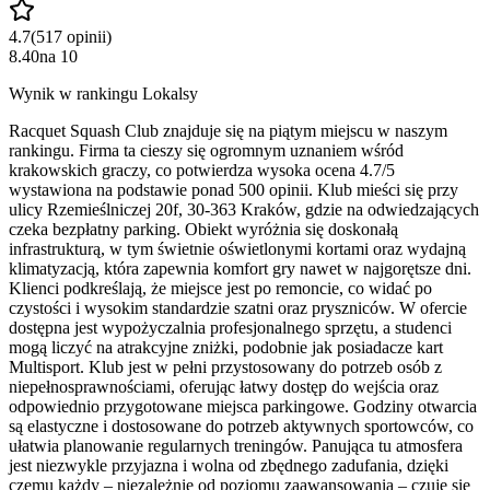
4.7
(
517
opinii
)
8.40
na
10
Wynik w rankingu Lokalsy
Racquet Squash Club znajduje się na piątym miejscu w naszym
rankingu. Firma ta cieszy się ogromnym uznaniem wśród
krakowskich graczy, co potwierdza wysoka ocena 4.7/5
wystawiona na podstawie ponad 500 opinii. Klub mieści się przy
ulicy Rzemieślniczej 20f, 30-363 Kraków, gdzie na odwiedzających
czeka bezpłatny parking. Obiekt wyróżnia się doskonałą
infrastrukturą, w tym świetnie oświetlonymi kortami oraz wydajną
klimatyzacją, która zapewnia komfort gry nawet w najgorętsze dni.
Klienci podkreślają, że miejsce jest po remoncie, co widać po
czystości i wysokim standardzie szatni oraz pryszniców. W ofercie
dostępna jest wypożyczalnia profesjonalnego sprzętu, a studenci
mogą liczyć na atrakcyjne zniżki, podobnie jak posiadacze kart
Multisport. Klub jest w pełni przystosowany do potrzeb osób z
niepełnosprawnościami, oferując łatwy dostęp do wejścia oraz
odpowiednio przygotowane miejsca parkingowe. Godziny otwarcia
są elastyczne i dostosowane do potrzeb aktywnych sportowców, co
ułatwia planowanie regularnych treningów. Panująca tu atmosfera
jest niezwykle przyjazna i wolna od zbędnego zadufania, dzięki
czemu każdy – niezależnie od poziomu zaawansowania – czuje się