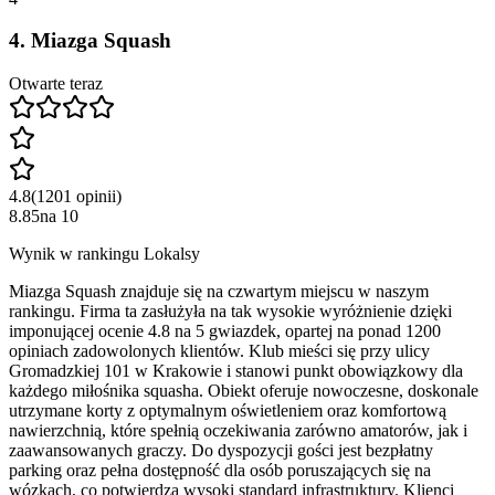
4
.
Miazga Squash
Otwarte teraz
4.8
(
1201
opinii
)
8.85
na
10
Wynik w rankingu Lokalsy
Miazga Squash znajduje się na czwartym miejscu w naszym
rankingu. Firma ta zasłużyła na tak wysokie wyróżnienie dzięki
imponującej ocenie 4.8 na 5 gwiazdek, opartej na ponad 1200
opiniach zadowolonych klientów. Klub mieści się przy ulicy
Gromadzkiej 101 w Krakowie i stanowi punkt obowiązkowy dla
każdego miłośnika squasha. Obiekt oferuje nowoczesne, doskonale
utrzymane korty z optymalnym oświetleniem oraz komfortową
nawierzchnią, które spełnią oczekiwania zarówno amatorów, jak i
zaawansowanych graczy. Do dyspozycji gości jest bezpłatny
parking oraz pełna dostępność dla osób poruszających się na
wózkach, co potwierdza wysoki standard infrastruktury. Klienci