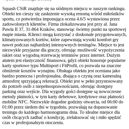
Squash CSiR znajduje się na siódmym miejscu w naszym rankingu.
Obiekt ten cieszy się zasłużenie wysoką renomą wśród miłośników
sportu, co potwierdza imponująca ocena 4.6/5 wystawiona przez
zadowolonych klientów. Firma zlokalizowana jest przy al. Jana
Pawła II 37, 31-864 Kraków, stanowiąc świetny punkt na sportowej
mapie miasta. Klienci mogą korzystać z doskonale przygotowanych,
klimatyzowanych kortów, które zapewniają wysoki komfort gry
nawet podczas najbardziej intensywnych treningów. Miejsce to jest
niezwykle przyjazne dla graczy, oferując możliwość wypożyczenia
rakiet oraz wygodną rezerwację terminów przez internet. Dużym
atutem jest elastyczność finansowa, gdyż obiekt honoruje popularne
karty sportowe typu Multisport i FitProfit, co pozwala na znaczne
obniżenie kosztów wynajmu. Obsługa obiektu jest oceniana jako
bardzo pomocna i profesjonalna, dbająca o czystą oraz kameralną
atmosferę sprzyjającą rekreacji. Obiekt jest w pełni przystosowany
do potrzeb osób z niepełnosprawnościami, oferując dostępny
parking oraz wejście. Dla wygody gości dostępne są nowoczesne
metody płatności, w tym karty debetowe, kredytowe oraz płatności
mobilne NFC. Niezwykle dogodne godziny otwarcia, od 06:00 do
01:00 przez siedem dni w tygodniu, pozwalają na dopasowanie
treningu do każdego harmonogramu dnia. To idealne miejsce dla
osób chcących zadbać o kondycję, zrelaksować się i miło spędzić
czas w profesjonalnym otoczeniu.