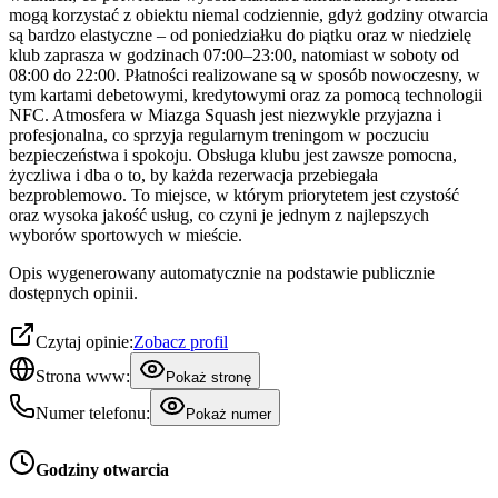
mogą korzystać z obiektu niemal codziennie, gdyż godziny otwarcia
są bardzo elastyczne – od poniedziałku do piątku oraz w niedzielę
klub zaprasza w godzinach 07:00–23:00, natomiast w soboty od
08:00 do 22:00. Płatności realizowane są w sposób nowoczesny, w
tym kartami debetowymi, kredytowymi oraz za pomocą technologii
NFC. Atmosfera w Miazga Squash jest niezwykle przyjazna i
profesjonalna, co sprzyja regularnym treningom w poczuciu
bezpieczeństwa i spokoju. Obsługa klubu jest zawsze pomocna,
życzliwa i dba o to, by każda rezerwacja przebiegała
bezproblemowo. To miejsce, w którym priorytetem jest czystość
oraz wysoka jakość usług, co czyni je jednym z najlepszych
wyborów sportowych w mieście.
Opis wygenerowany automatycznie na podstawie publicznie
dostępnych opinii.
Czytaj opinie:
Zobacz profil
Strona www:
Pokaż stronę
Numer telefonu:
Pokaż numer
Godziny otwarcia