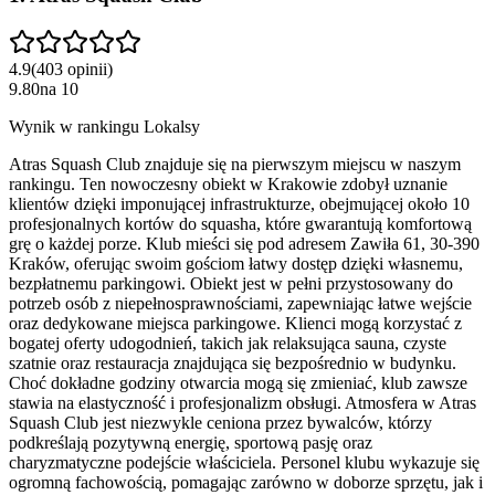
4.9
(
403
opinii
)
9.80
na
10
Wynik w rankingu Lokalsy
Atras Squash Club znajduje się na pierwszym miejscu w naszym
rankingu. Ten nowoczesny obiekt w Krakowie zdobył uznanie
klientów dzięki imponującej infrastrukturze, obejmującej około 10
profesjonalnych kortów do squasha, które gwarantują komfortową
grę o każdej porze. Klub mieści się pod adresem Zawiła 61, 30-390
Kraków, oferując swoim gościom łatwy dostęp dzięki własnemu,
bezpłatnemu parkingowi. Obiekt jest w pełni przystosowany do
potrzeb osób z niepełnosprawnościami, zapewniając łatwe wejście
oraz dedykowane miejsca parkingowe. Klienci mogą korzystać z
bogatej oferty udogodnień, takich jak relaksująca sauna, czyste
szatnie oraz restauracja znajdująca się bezpośrednio w budynku.
Choć dokładne godziny otwarcia mogą się zmieniać, klub zawsze
stawia na elastyczność i profesjonalizm obsługi. Atmosfera w Atras
Squash Club jest niezwykle ceniona przez bywalców, którzy
podkreślają pozytywną energię, sportową pasję oraz
charyzmatyczne podejście właściciela. Personel klubu wykazuje się
ogromną fachowością, pomagając zarówno w doborze sprzętu, jak i