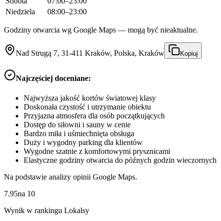
Sobota
07:00–23:00
Niedziela
08:00–23:00
Godziny otwarcia wg Google Maps — mogą być nieaktualne.
Nad Strugą 7, 31-411 Kraków, Polska, Kraków
Kopiuj
Najczęściej doceniane:
Najwyższa jakość kortów światowej klasy
Doskonała czystość i utrzymanie obiektu
Przyjazna atmosfera dla osób początkujących
Dostęp do siłowni i sauny w cenie
Bardzo miła i uśmiechnięta obsługa
Duży i wygodny parking dla klientów
Wygodne szatnie z komfortowymi prysznicami
Elastyczne godziny otwarcia do późnych godzin wieczornych
Na podstawie analizy opinii Google Maps.
7.95
na
10
Wynik w rankingu Lokalsy