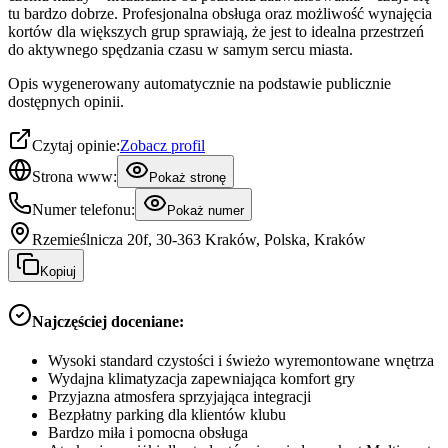
tu bardzo dobrze. Profesjonalna obsługa oraz możliwość wynajęcia
kortów dla większych grup sprawiają, że jest to idealna przestrzeń
do aktywnego spędzania czasu w samym sercu miasta.
Opis wygenerowany automatycznie na podstawie publicznie
dostępnych opinii.
Czytaj opinie:
Zobacz profil
Strona www:
Pokaż stronę
Numer telefonu:
Pokaż numer
Rzemieślnicza 20f, 30-363 Kraków, Polska, Kraków
Kopiuj
Najczęściej doceniane:
Wysoki standard czystości i świeżo wyremontowane wnętrza
Wydajna klimatyzacja zapewniająca komfort gry
Przyjazna atmosfera sprzyjająca integracji
Bezpłatny parking dla klientów klubu
Bardzo miła i pomocna obsługa