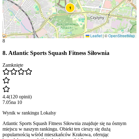
1
Leaflet
|
©
OpenStreetMap
8
8
.
Atlantic Sports Squash Fitness Siłownia
Zamknięte
4.4
(
120
opinii
)
7.05
na
10
Wynik w rankingu Lokalsy
Atlantic Sports Squash Fitness Siłownia znajduje się na ósmym
miejscu w naszym rankingu. Obiekt ten cieszy się dużą
popularnością wśród mieszkańców Krakowa, oferując