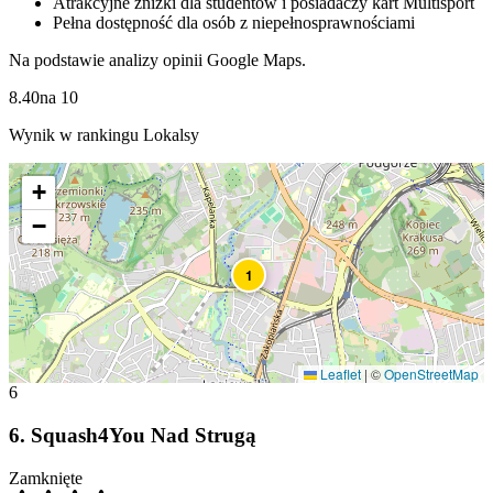
Atrakcyjne zniżki dla studentów i posiadaczy kart Multisport
Pełna dostępność dla osób z niepełnosprawnościami
Na podstawie analizy opinii Google Maps.
8.40
na
10
Wynik w rankingu Lokalsy
+
−
1
Leaflet
|
©
OpenStreetMap
6
6
.
Squash4You Nad Strugą
Zamknięte