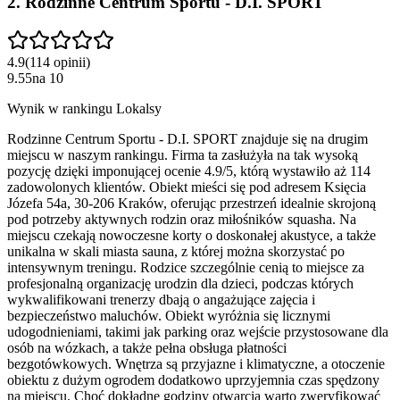
2
.
Rodzinne Centrum Sportu - D.I. SPORT
4.9
(
114
opinii
)
9.55
na
10
Wynik w rankingu Lokalsy
Rodzinne Centrum Sportu - D.I. SPORT znajduje się na drugim
miejscu w naszym rankingu. Firma ta zasłużyła na tak wysoką
pozycję dzięki imponującej ocenie 4.9/5, którą wystawiło aż 114
zadowolonych klientów. Obiekt mieści się pod adresem Księcia
Józefa 54a, 30-206 Kraków, oferując przestrzeń idealnie skrojoną
pod potrzeby aktywnych rodzin oraz miłośników squasha. Na
miejscu czekają nowoczesne korty o doskonałej akustyce, a także
unikalna w skali miasta sauna, z której można skorzystać po
intensywnym treningu. Rodzice szczególnie cenią to miejsce za
profesjonalną organizację urodzin dla dzieci, podczas których
wykwalifikowani trenerzy dbają o angażujące zajęcia i
bezpieczeństwo maluchów. Obiekt wyróżnia się licznymi
udogodnieniami, takimi jak parking oraz wejście przystosowane dla
osób na wózkach, a także pełna obsługa płatności
bezgotówkowych. Wnętrza są przyjazne i klimatyczne, a otoczenie
obiektu z dużym ogrodem dodatkowo uprzyjemnia czas spędzony
na miejscu. Choć dokładne godziny otwarcia warto zweryfikować