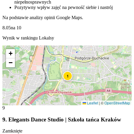
niepełnosprawnych
Pozytywny wpływ zajęć na pewność siebie i nastrój
Na podstawie analizy opinii Google Maps.
8.05
na
10
Wynik w rankingu Lokalsy
+
−
1
Leaflet
|
©
OpenStreetMap
9
9
.
Elegants Dance Studio | Szkoła tańca Kraków
Zamknięte