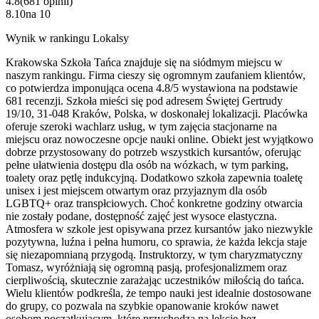
4.8
(
681
opinii
)
8.10
na
10
Wynik w rankingu Lokalsy
Krakowska Szkoła Tańca znajduje się na siódmym miejscu w
naszym rankingu. Firma cieszy się ogromnym zaufaniem klientów,
co potwierdza imponująca ocena 4.8/5 wystawiona na podstawie
681 recenzji. Szkoła mieści się pod adresem Świętej Gertrudy
19/10, 31-048 Kraków, Polska, w doskonałej lokalizacji. Placówka
oferuje szeroki wachlarz usług, w tym zajęcia stacjonarne na
miejscu oraz nowoczesne opcje nauki online. Obiekt jest wyjątkowo
dobrze przystosowany do potrzeb wszystkich kursantów, oferując
pełne ułatwienia dostępu dla osób na wózkach, w tym parking,
toalety oraz pętlę indukcyjną. Dodatkowo szkoła zapewnia toaletę
unisex i jest miejscem otwartym oraz przyjaznym dla osób
LGBTQ+ oraz transpłciowych. Choć konkretne godziny otwarcia
nie zostały podane, dostępność zajęć jest wysoce elastyczna.
Atmosfera w szkole jest opisywana przez kursantów jako niezwykle
pozytywna, luźna i pełna humoru, co sprawia, że każda lekcja staje
się niezapomnianą przygodą. Instruktorzy, w tym charyzmatyczny
Tomasz, wyróżniają się ogromną pasją, profesjonalizmem oraz
cierpliwością, skutecznie zarażając uczestników miłością do tańca.
Wielu klientów podkreśla, że tempo nauki jest idealnie dostosowane
do grupy, co pozwala na szybkie opanowanie kroków nawet
osobom początkującym, które przychodzą na lekcje bez