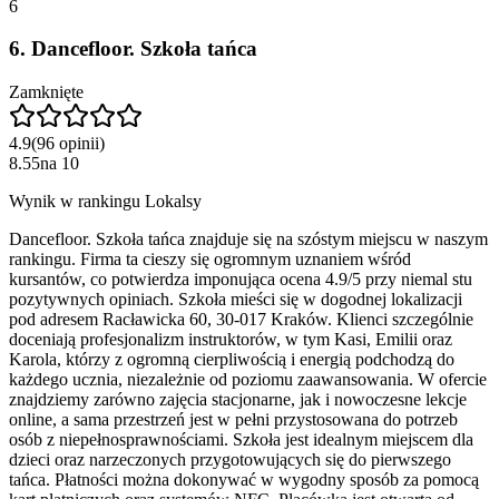
6
6
.
Dancefloor. Szkoła tańca
Zamknięte
4.9
(
96
opinii
)
8.55
na
10
Wynik w rankingu Lokalsy
Dancefloor. Szkoła tańca znajduje się na szóstym miejscu w naszym
rankingu. Firma ta cieszy się ogromnym uznaniem wśród
kursantów, co potwierdza imponująca ocena 4.9/5 przy niemal stu
pozytywnych opiniach. Szkoła mieści się w dogodnej lokalizacji
pod adresem Racławicka 60, 30-017 Kraków. Klienci szczególnie
doceniają profesjonalizm instruktorów, w tym Kasi, Emilii oraz
Karola, którzy z ogromną cierpliwością i energią podchodzą do
każdego ucznia, niezależnie od poziomu zaawansowania. W ofercie
znajdziemy zarówno zajęcia stacjonarne, jak i nowoczesne lekcje
online, a sama przestrzeń jest w pełni przystosowana do potrzeb
osób z niepełnosprawnościami. Szkoła jest idealnym miejscem dla
dzieci oraz narzeczonych przygotowujących się do pierwszego
tańca. Płatności można dokonywać w wygodny sposób za pomocą