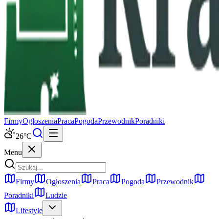
Firmy
Ogłoszenia
Praca
Pogoda
Przewodnik
Poradniki
26
°C
Menu
Firmy
Ogłoszenia
Praca
Pogoda
Przewodnik
Poradniki
Ludzie
Lifestyle