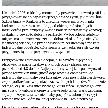
Kwiecień 2026 to idealny moment, by postawić na rozwój pasji lub
przygotować się do najważniejszego dnia w życiu, jakim jest ślub.
Szkoła tańca w Krakowie to znacznie więcej niż tylko nauka
kroków; to przestrzeń, w której pod okiem profesjonalnych
instruktorów przełamujemy własne bariery, poprawiamy kondycję i
zyskujemy pewność siebie na parkiecie. Wybór odpowiedniego
miejsca ma kluczowe znaczenie – dobra szkoła oferuje nie tylko
techniczną wiedzę, ale przede wszystkim bezstresową atmosferę i
indywidualne podejście, które sprawia, że nauka staje się czystą
przyjemnością, a nie przykrym obowiązkiem.
Przygotowane zestawienie obejmuje 10 wyróżniających się
placówek na mapie Krakowa, których oceny plasują się w
przedziale od 4.8 do 5.0. Najlepsze firmy w tej kategorii wyróżnia
przede wszystkim umiejętność dopasowania choreografii do
indywidualnych możliwości kursantów oraz niezwykła cierpliwość,
często podkreślana w opiniach zadowolonych klientów. Niezależnie
od tego, czy szukasz intensywnego kursu tańca użytkowego, czy
marzysz o wyjątkowej oprawie pierwszego tańca, warto zapoznać
się z poniższym zestawieniem, aby podjąć świadomą decyzję i
wybrać miejsce, które najlepiej odpowie na Twoje potrzeby.
Dane firm (oceny, adresy, godziny otwarcia) pochodzą z serwisu