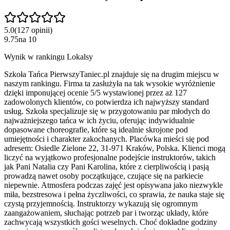
5.0
(
127
opinii
)
9.75
na
10
Wynik w rankingu Lokalsy
Szkoła Tańca PierwszyTaniec.pl znajduje się na drugim miejscu w
naszym rankingu. Firma ta zasłużyła na tak wysokie wyróżnienie
dzięki imponującej ocenie 5/5 wystawionej przez aż 127
zadowolonych klientów, co potwierdza ich najwyższy standard
usług. Szkoła specjalizuje się w przygotowaniu par młodych do
najważniejszego tańca w ich życiu, oferując indywidualnie
dopasowane choreografie, które są idealnie skrojone pod
umiejętności i charakter zakochanych. Placówka mieści się pod
adresem: Osiedle Zielone 22, 31-971 Kraków, Polska. Klienci mogą
liczyć na wyjątkowo profesjonalne podejście instruktorów, takich
jak Pani Natalia czy Pani Karolina, które z cierpliwością i pasją
prowadzą nawet osoby początkujące, czujące się na parkiecie
niepewnie. Atmosfera podczas zajęć jest opisywana jako niezwykle
miła, bezstresowa i pełna życzliwości, co sprawia, że nauka staje się
czystą przyjemnością. Instruktorzy wykazują się ogromnym
zaangażowaniem, słuchając potrzeb par i tworząc układy, które
zachwycają wszystkich gości weselnych. Choć dokładne godziny