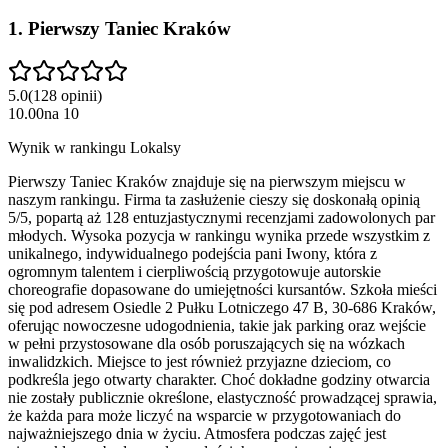
1
.
Pierwszy Taniec Kraków
5.0
(
128
opinii
)
10.00
na
10
Wynik w rankingu Lokalsy
Pierwszy Taniec Kraków znajduje się na pierwszym miejscu w
naszym rankingu. Firma ta zasłużenie cieszy się doskonałą opinią
5/5, popartą aż 128 entuzjastycznymi recenzjami zadowolonych par
młodych. Wysoka pozycja w rankingu wynika przede wszystkim z
unikalnego, indywidualnego podejścia pani Iwony, która z
ogromnym talentem i cierpliwością przygotowuje autorskie
choreografie dopasowane do umiejętności kursantów. Szkoła mieści
się pod adresem Osiedle 2 Pułku Lotniczego 47 B, 30-686 Kraków,
oferując nowoczesne udogodnienia, takie jak parking oraz wejście
w pełni przystosowane dla osób poruszających się na wózkach
inwalidzkich. Miejsce to jest również przyjazne dzieciom, co
podkreśla jego otwarty charakter. Choć dokładne godziny otwarcia
nie zostały publicznie określone, elastyczność prowadzącej sprawia,
że każda para może liczyć na wsparcie w przygotowaniach do
najważniejszego dnia w życiu. Atmosfera podczas zajęć jest