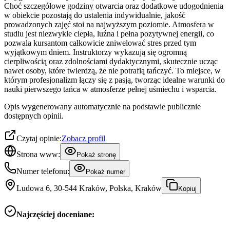
Choć szczegółowe godziny otwarcia oraz dodatkowe udogodnienia
w obiekcie pozostają do ustalenia indywidualnie, jakość
prowadzonych zajęć stoi na najwyższym poziomie. Atmosfera w
studiu jest niezwykle ciepła, luźna i pełna pozytywnej energii, co
pozwala kursantom całkowicie zniwelować stres przed tym
wyjątkowym dniem. Instruktorzy wykazują się ogromną
cierpliwością oraz zdolnościami dydaktycznymi, skutecznie ucząc
nawet osoby, które twierdzą, że nie potrafią tańczyć. To miejsce, w
którym profesjonalizm łączy się z pasją, tworząc idealne warunki do
nauki pierwszego tańca w atmosferze pełnej uśmiechu i wsparcia.
Opis wygenerowany automatycznie na podstawie publicznie
dostępnych opinii.
Czytaj opinie:
Zobacz profil
Strona www:
Pokaż stronę
Numer telefonu:
Pokaż numer
Ludowa 6, 30-544 Kraków, Polska, Kraków
Kopiuj
Najczęściej doceniane: