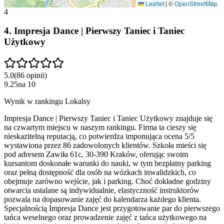
Leaflet
|
©
OpenStreetMap
4
4
.
Impresja Dance | Pierwszy Taniec i Taniec
Użytkowy
5.0
(
86
opinii
)
9.25
na
10
Wynik w rankingu Lokalsy
Impresja Dance | Pierwszy Taniec i Taniec Użytkowy znajduje się
na czwartym miejscu w naszym rankingu. Firma ta cieszy się
nieskazitelną reputacją, co potwierdza imponująca ocena 5/5
wystawiona przez 86 zadowolonych klientów. Szkoła mieści się
pod adresem Zawiła 61c, 30-390 Kraków, oferując swoim
kursantom doskonałe warunki do nauki, w tym bezpłatny parking
oraz pełną dostępność dla osób na wózkach inwalidzkich, co
obejmuje zarówno wejście, jak i parking. Choć dokładne godziny
otwarcia ustalane są indywidualnie, elastyczność instruktorów
pozwala na dopasowanie zajęć do kalendarza każdego klienta.
Specjalnością Impresja Dance jest przygotowanie par do pierwszego
tańca weselnego oraz prowadzenie zajęć z tańca użytkowego na