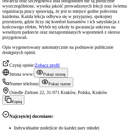
otwarcia oraz szczegółowa lista udogodnień nie są publicznie
wyszczególnione, wysoka jakość prowadzonych lekcji oraz świetna
organizacja pracy sprawiają, że jest to miejsce godne polecenia
każdemu. Każda lekcja odbywa się w przyjaznej, spokojnej
przestrzeni, gdzie liczy się komfort kursantów i ich satysfakcja z
końcowego efektu. Wybór tej szkoły to gwarancja sukcesu na
weselnym parkiecie oraz niezapomnianych wspomnień z okresu
przygotowań.
Opis wygenerowany automatycznie na podstawie publicznie
dostępnych opinii.
Czytaj opinie:
Zobacz profil
Strona www:
Pokaż stronę
Numer telefonu:
Pokaż numer
Osiedle Zielone 22, 31-971 Kraków, Polska, Kraków
Kopiuj
Najczęściej doceniane:
Indywidualne podejście do każdej pary młodej