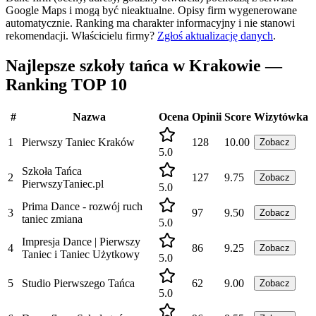
Google Maps i mogą być nieaktualne. Opisy firm wygenerowane
automatycznie. Ranking ma charakter informacyjny i nie stanowi
rekomendacji.
Właścicielu firmy?
Zgłoś aktualizację danych
.
Najlepsze szkoły tańca w Krakowie —
Ranking TOP 10
#
Nazwa
Ocena
Opinii
Score
Wizytówka
1
Pierwszy Taniec Kraków
128
10.00
Zobacz
5.0
Szkoła Tańca
2
127
9.75
Zobacz
PierwszyTaniec.pl
5.0
Prima Dance - rozwój ruch
3
97
9.50
Zobacz
taniec zmiana
5.0
Impresja Dance | Pierwszy
4
86
9.25
Zobacz
Taniec i Taniec Użytkowy
5.0
5
Studio Pierwszego Tańca
62
9.00
Zobacz
5.0