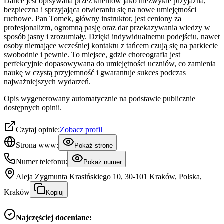
Dance jest opisywana przez klientów jako niezwykle przyjazna,
bezpieczna i sprzyjająca otwieraniu się na nowe umiejętności
ruchowe. Pan Tomek, główny instruktor, jest ceniony za
profesjonalizm, ogromną pasję oraz dar przekazywania wiedzy w
sposób jasny i zrozumiały. Dzięki indywidualnemu podejściu, nawet
osoby niemające wcześniej kontaktu z tańcem czują się na parkiecie
swobodnie i pewnie. To miejsce, gdzie choreografia jest
perfekcyjnie dopasowywana do umiejętności uczniów, co zamienia
naukę w czystą przyjemność i gwarantuje sukces podczas
najważniejszych wydarzeń.
Opis wygenerowany automatycznie na podstawie publicznie
dostępnych opinii.
Czytaj opinie:
Zobacz profil
Strona www:
Pokaż stronę
Numer telefonu:
Pokaż numer
Aleja Zygmunta Krasińskiego 10, 30-101 Kraków, Polska,
Kraków
Kopiuj
Najczęściej doceniane: