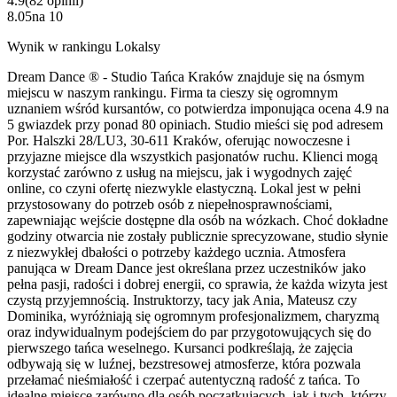
4.9
(
82
opinii
)
8.05
na
10
Wynik w rankingu Lokalsy
Dream Dance ® - Studio Tańca Kraków znajduje się na ósmym
miejscu w naszym rankingu. Firma ta cieszy się ogromnym
uznaniem wśród kursantów, co potwierdza imponująca ocena 4.9 na
5 gwiazdek przy ponad 80 opiniach. Studio mieści się pod adresem
Por. Halszki 28/LU3, 30-611 Kraków, oferując nowoczesne i
przyjazne miejsce dla wszystkich pasjonatów ruchu. Klienci mogą
korzystać zarówno z usług na miejscu, jak i wygodnych zajęć
online, co czyni ofertę niezwykle elastyczną. Lokal jest w pełni
przystosowany do potrzeb osób z niepełnosprawnościami,
zapewniając wejście dostępne dla osób na wózkach. Choć dokładne
godziny otwarcia nie zostały publicznie sprecyzowane, studio słynie
z niezwykłej dbałości o potrzeby każdego ucznia. Atmosfera
panująca w Dream Dance jest określana przez uczestników jako
pełna pasji, radości i dobrej energii, co sprawia, że każda wizyta jest
czystą przyjemnością. Instruktorzy, tacy jak Ania, Mateusz czy
Dominika, wyróżniają się ogromnym profesjonalizmem, charyzmą
oraz indywidualnym podejściem do par przygotowujących się do
pierwszego tańca weselnego. Kursanci podkreślają, że zajęcia
odbywają się w luźnej, bezstresowej atmosferze, która pozwala
przełamać nieśmiałość i czerpać autentyczną radość z tańca. To
idealne miejsce zarówno dla osób początkujących, jak i tych, którzy