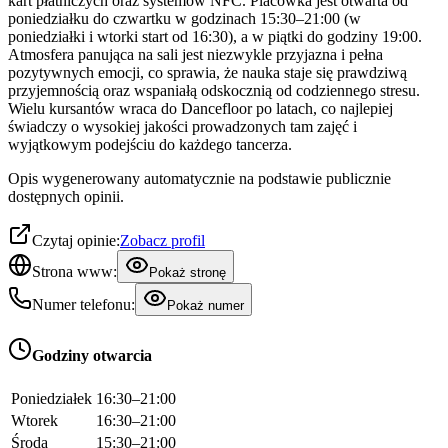
kart płatniczych oraz systemów NFC. Placówka jest otwarta od
poniedziałku do czwartku w godzinach 15:30–21:00 (w
poniedziałki i wtorki start od 16:30), a w piątki do godziny 19:00.
Atmosfera panująca na sali jest niezwykle przyjazna i pełna
pozytywnych emocji, co sprawia, że nauka staje się prawdziwą
przyjemnością oraz wspaniałą odskocznią od codziennego stresu.
Wielu kursantów wraca do Dancefloor po latach, co najlepiej
świadczy o wysokiej jakości prowadzonych tam zajęć i
wyjątkowym podejściu do każdego tancerza.
Opis wygenerowany automatycznie na podstawie publicznie
dostępnych opinii.
Czytaj opinie:
Zobacz profil
Strona www:
Pokaż stronę
Numer telefonu:
Pokaż numer
Godziny otwarcia
Poniedziałek
16:30–21:00
Wtorek
16:30–21:00
Środa
15:30–21:00