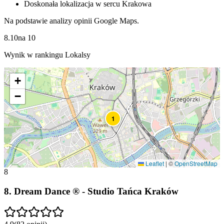
Doskonała lokalizacja w sercu Krakowa
Na podstawie analizy opinii Google Maps.
8.10
na
10
Wynik w rankingu Lokalsy
+
−
1
Leaflet
|
©
OpenStreetMap
8
8
.
Dream Dance ® - Studio Tańca Kraków