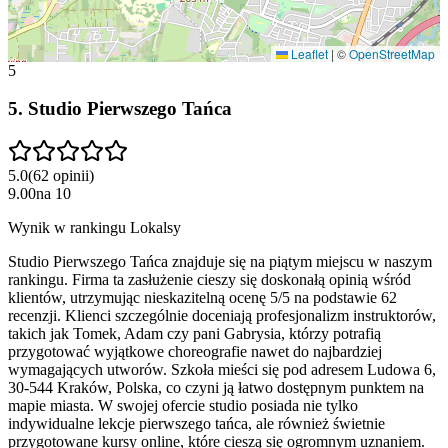
Leaflet
|
©
OpenStreetMap
5
5
.
Studio Pierwszego Tańca
5.0
(
62
opinii
)
9.00
na
10
Wynik w rankingu Lokalsy
Studio Pierwszego Tańca znajduje się na piątym miejscu w naszym
rankingu. Firma ta zasłużenie cieszy się doskonałą opinią wśród
klientów, utrzymując nieskazitelną ocenę 5/5 na podstawie 62
recenzji. Klienci szczególnie doceniają profesjonalizm instruktorów,
takich jak Tomek, Adam czy pani Gabrysia, którzy potrafią
przygotować wyjątkowe choreografie nawet do najbardziej
wymagających utworów. Szkoła mieści się pod adresem Ludowa 6,
30-544 Kraków, Polska, co czyni ją łatwo dostępnym punktem na
mapie miasta. W swojej ofercie studio posiada nie tylko
indywidualne lekcje pierwszego tańca, ale również świetnie
przygotowane kursy online, które cieszą się ogromnym uznaniem.