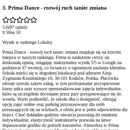
3
.
Prima Dance - rozwój ruch taniec zmiana
5.0
(
97
opinii
)
9.50
na
10
Wynik w rankingu Lokalsy
Prima Dance - rozwój ruch taniec zmiana znajduje się na trzecim
miejscu w naszym rankingu. Firma ta zasłużenie cieszy się
doskonałą opinią, osiągając maksymalny wynik 5/5 w Google na
podstawie 97 recenzji, co świadczy o ogromnym zaufaniu klientów.
Szkoła mieści się w dogodnej lokalizacji pod adresem Aleja
Zygmunta Krasińskiego 10, 30-101 Kraków, Polska. Placówka
oferuje szeroki zakres usług, w tym profesjonalne przyspieszone
kursy tańca oraz wysoce spersonalizowane zajęcia indywidualne,
które są szczególnie doceniane przez pary przygotowujące się do
wesela. Warto podkreślić, że szkoła dba o dostępność, oferując
opcję zajęć online oraz parking przystosowany dla osób
poruszających się na wózkach, a oferta jest w pełni odpowiednia dla
dzieci. Choć dokładne godziny otwarcia pozostają do ustalenia
indywidualnie, elastyczność instruktorów pozwala na łatwe
dopasowanie grafiku do potrzeb kursantów. Atmosfera w Prima