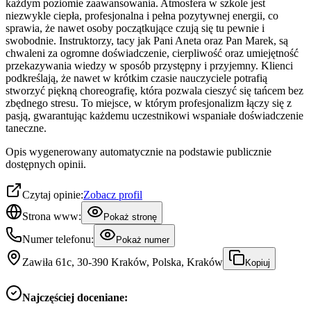
każdym poziomie zaawansowania. Atmosfera w szkole jest
niezwykle ciepła, profesjonalna i pełna pozytywnej energii, co
sprawia, że nawet osoby początkujące czują się tu pewnie i
swobodnie. Instruktorzy, tacy jak Pani Aneta oraz Pan Marek, są
chwaleni za ogromne doświadczenie, cierpliwość oraz umiejętność
przekazywania wiedzy w sposób przystępny i przyjemny. Klienci
podkreślają, że nawet w krótkim czasie nauczyciele potrafią
stworzyć piękną choreografię, która pozwala cieszyć się tańcem bez
zbędnego stresu. To miejsce, w którym profesjonalizm łączy się z
pasją, gwarantując każdemu uczestnikowi wspaniałe doświadczenie
taneczne.
Opis wygenerowany automatycznie na podstawie publicznie
dostępnych opinii.
Czytaj opinie:
Zobacz profil
Strona www:
Pokaż stronę
Numer telefonu:
Pokaż numer
Zawiła 61c, 30-390 Kraków, Polska, Kraków
Kopiuj
Najczęściej doceniane: