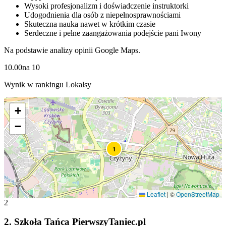
Wysoki profesjonalizm i doświadczenie instruktorki
Udogodnienia dla osób z niepełnosprawnościami
Skuteczna nauka nawet w krótkim czasie
Serdeczne i pełne zaangażowania podejście pani Iwony
Na podstawie analizy opinii Google Maps.
10.00
na
10
Wynik w rankingu Lokalsy
+
−
1
Leaflet
|
©
OpenStreetMap
2
2
.
Szkoła Tańca PierwszyTaniec.pl