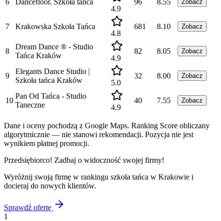
6
Dancefloor. Szkoła tańca
96
8.55
Zobacz
4.9
7
Krakowska Szkoła Tańca
681
8.10
Zobacz
4.8
Dream Dance ® - Studio
8
82
8.05
Zobacz
Tańca Kraków
4.9
Elegants Dance Studio |
9
32
8.00
Zobacz
Szkoła tańca Kraków
5.0
Pan Od Tańca - Studio
10
40
7.55
Zobacz
Taneczne
4.9
Dane i oceny pochodzą z Google Maps. Ranking Score obliczany
algorytmicznie — nie stanowi rekomendacji. Pozycja nie jest
wynikiem płatnej promocji.
Przedsiębiorco! Zadbaj o widoczność swojej firmy!
Wyróżnij swoją firmę w rankingu
szkoła tańca
w
Krakowie
i
docieraj do nowych klientów.
Sprawdź ofertę
1