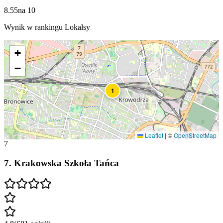
8.55
na
10
Wynik w rankingu Lokalsy
+
−
1
Leaflet
|
©
OpenStreetMap
7
7
.
Krakowska Szkoła Tańca