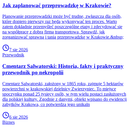
Jak zaplanować przeprowadzkę w Krakowie?
Planowanie przeprowadzki może być trudne, zwłaszcza dla osób,
które dopiero pierwszy raz będą wykonywać ten proces. Warto
zatem dokładnie przemyśleć poszczególne etapy i zdecydować się
na współpracę z dobrą firmą transportową. Sprawdź, jak
zorganizować sprawną i tanią przeprowadzkę w Krakowie.&nbsp;
7 sie 2026
Przewodnik
Cmentarz Salwatorski: Historia, fakty i praktyczny
przewodnik po nekropolii
Cmentarz Salwatorski, założony w 1865 roku, zajmuje 5 hektarów
powierzchni w krakowskiej dzielnicy Zwierzyniec. To miejsce
spoczynku ponad 25 tysięcy osób, w tym wielu postaci zasłużonych
dla polskiej kultury. Zgodnie z danymi, obiekt wpisano do ewidencji
zabytków Krakowa, co potwierdza jego unikaln
6 sie 2026
Biznes