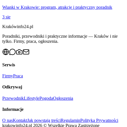
Wianki w Krakowie: program, atrakcje i praktyczny poradnik
3 sie
Krakówinfo24.pl
Poradniki, przewodniki i praktyczne informacje — Kraków i nie
tylko. Firmy, praca, ogłoszenia.
Serwis
Firmy
Praca
Odkrywaj
Przewodnik
Lifestyle
Pogoda
Ogłoszenia
Informacje
O nas
Kontakt
Jak powstają treści
Regulamin
Polityka Prywatności
krakowinfo24.pl
2026
©
Wszelkie Prawa Zastrzeżone