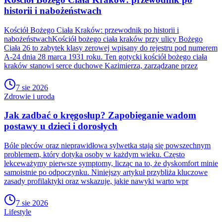
historii i nabożeństwach
Kościół Bożego Ciała Kraków: przewodnik po historii i
nabożeństwachKościół bożego ciała kraków przy ulicy Bożego
Ciała 26 to zabytek klasy zerowej wpisany do rejestru pod numerem
A-24 dnia 28 marca 1931 roku. Ten gotycki kościół bożego ciała
kraków stanowi serce duchowe Kazimierza, zarządzane przez
7 sie 2026
Zdrowie i uroda
Jak zadbać o kręgosłup? Zapobieganie wadom
postawy u dzieci i dorosłych
Bóle pleców oraz nieprawidłowa sylwetka stają się powszechnym
problemem, który dotyka osoby w każdym wieku. Często
lekceważymy pierwsze symptomy, licząc na to, że dyskomfort minie
samoistnie po odpoczynku. Niniejszy artykuł przybliża kluczowe
zasady profilaktyki oraz wskazuje, jakie nawyki warto wpr
7 sie 2026
Lifestyle