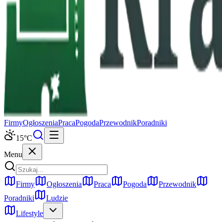
Firmy
Ogłoszenia
Praca
Pogoda
Przewodnik
Poradniki
15
°C
Menu
Firmy
Ogłoszenia
Praca
Pogoda
Przewodnik
Poradniki
Ludzie
Lifestyle