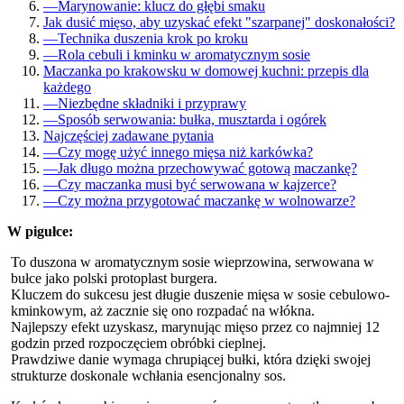
—
Marynowanie: klucz do głębi smaku
Jak dusić mięso, aby uzyskać efekt "szarpanej" doskonałości?
—
Technika duszenia krok po kroku
—
Rola cebuli i kminku w aromatycznym sosie
Maczanka po krakowsku w domowej kuchni: przepis dla
każdego
—
Niezbędne składniki i przyprawy
—
Sposób serwowania: bułka, musztarda i ogórek
Najczęściej zadawane pytania
—
Czy mogę użyć innego mięsa niż karkówka?
—
Jak długo można przechowywać gotową maczankę?
—
Czy maczanka musi być serwowana w kajzerce?
—
Czy można przygotować maczankę w wolnowarze?
W pigułce:
To duszona w aromatycznym sosie wieprzowina, serwowana w
bułce jako polski protoplast burgera.
Kluczem do sukcesu jest długie duszenie mięsa w sosie cebulowo-
kminkowym, aż zacznie się ono rozpadać na włókna.
Najlepszy efekt uzyskasz, marynując mięso przez co najmniej 12
godzin przed rozpoczęciem obróbki cieplnej.
Prawdziwe danie wymaga chrupiącej bułki, która dzięki swojej
strukturze doskonale wchłania esencjonalny sos.