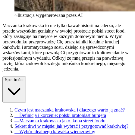
Ilustracja wygenerowana przez AI
Maczanka krakowska to nie tylko kawał historii na talerzu, ale
przede wszystkim genialny w swojej prostocie polski street food,
który zasługuje na miejsce w każdym domowym menu. W tym
przewodniku przeprowadzę Cię przez tajniki idealnie kruchej
karkówki i aromatycznego sosu, dzieląc się sprawdzonymi
wskazówkami, które pozwolą Ci przygotować to kultowe danie w
profesjonalnym wydaniu. Odkryj ze mną przepis na prawdziwą
ucztę, która zadowoli każdego miłośnika konkretnego, mięsnego
jedzenia.
Spis treści
Czym jest maczanka krakowska i dlaczego warto ją znać?
—
Definicja i korzenie: polski protoplast burgera
—
Maczanka krakowska jako ikona street foodu
Sekret tkwi w mięsie: jak wybrać i przygotować karkówkę?
—
Wybór idealnego kawałka wieprzowiny