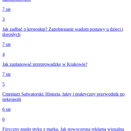
7 sie
3
Jak zadbać o kręgosłup? Zapobieganie wadom postawy u dzieci i
dorosłych
7 sie
4
Jak zaplanować przeprowadzkę w Krakowie?
7 sie
5
Cmentarz Salwatorski: Historia, fakty i praktyczny przewodnik po
nekropolii
6 sie
6
Fizyczny punkt styku z marką. Jak nowoczesna reklama wizualna