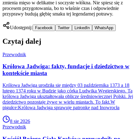
zmienia mięso w delikatne i soczyste włókna. Nie spiesz się z
procesem przygotowania, bo to właśnie czas i odpowiednie
przyprawy budują głębię smaku tej legendarnej potrawy.
Udostępnij:
Facebook
Twitter
LinkedIn
WhatsApp
Czytaj dalej
Przewodnik
Królowa Jadwiga: fakty, fundacje i dziedzictwo w
kontekście miasta
Królowa Jadwiga urodziła się między 03 października 1373 a 18
lutego 1374 roku w Budzie jako córka Ludwika Węgierskiego. Ta
królowa Jadwiga ukształtowała oblicze średniowiecznej Polski. Jej
dziedzictwo pozostaje żywe w wielu miastach. To fakt.W
pigułce:Królowa Jadwiga sprawuje patronkę nad Inowrocła
8 sie 2026
Przewodnik
Kościół Bożego Ciała Kraków: przewodnik po