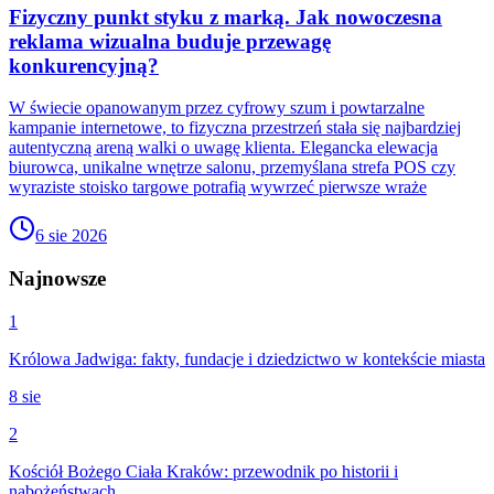
Fizyczny punkt styku z marką. Jak nowoczesna
reklama wizualna buduje przewagę
konkurencyjną?
W świecie opanowanym przez cyfrowy szum i powtarzalne
kampanie internetowe, to fizyczna przestrzeń stała się najbardziej
autentyczną areną walki o uwagę klienta. Elegancka elewacja
biurowca, unikalne wnętrze salonu, przemyślana strefa POS czy
wyraziste stoisko targowe potrafią wywrzeć pierwsze wraże
6 sie 2026
Najnowsze
1
Królowa Jadwiga: fakty, fundacje i dziedzictwo w kontekście miasta
8 sie
2
Kościół Bożego Ciała Kraków: przewodnik po historii i
nabożeństwach