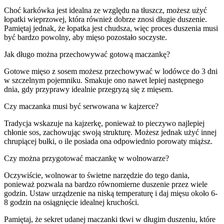
Choć karkówka jest idealna ze względu na tłuszcz, możesz użyć
łopatki wieprzowej, która również dobrze znosi długie duszenie.
Pamiętaj jednak, że łopatka jest chudsza, więc proces duszenia musi
być bardzo powolny, aby mięso pozostało soczyste.
Jak długo można przechowywać gotową maczankę?
Gotowe mięso z sosem możesz przechowywać w lodówce do 3 dni
w szczelnym pojemniku. Smakuje ono nawet lepiej następnego
dnia, gdy przyprawy idealnie przegryzą się z mięsem.
Czy maczanka musi być serwowana w kajzerce?
Tradycja wskazuje na kajzerkę, ponieważ to pieczywo najlepiej
chłonie sos, zachowując swoją strukturę. Możesz jednak użyć innej
chrupiącej bułki, o ile posiada ona odpowiednio porowaty miąższ.
Czy można przygotować maczankę w wolnowarze?
Oczywiście, wolnowar to świetne narzędzie do tego dania,
ponieważ pozwala na bardzo równomierne duszenie przez wiele
godzin. Ustaw urządzenie na niską temperaturę i daj mięsu około 6-
8 godzin na osiągnięcie idealnej kruchości.
Pamiętaj, że sekret udanej maczanki tkwi w długim duszeniu, które