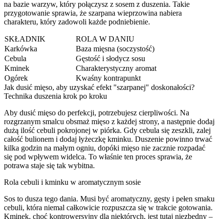
na bazie warzyw, który połączysz z sosem z duszenia. Takie
przygotowanie sprawia, że szarpana wieprzowina nabiera
charakteru, który zadowoli każde podniebienie.
SKŁADNIK
ROLA W DANIU
Karkówka
Baza mięsna (soczystość)
Cebula
Gęstość i słodycz sosu
Kminek
Charakterystyczny aromat
Ogórek
Kwaśny kontrapunkt
Jak dusić mięso, aby uzyskać efekt "szarpanej" doskonałości?
Technika duszenia krok po kroku
Aby dusić mięso do perfekcji, potrzebujesz cierpliwości. Na
rozgrzanym smalcu obsmaż mięso z każdej strony, a następnie dodaj
dużą ilość cebuli pokrojonej w piórka. Gdy cebula się zeszkli, zalej
całość bulionem i dodaj łyżeczkę kminku. Duszenie powinno trwać
kilka godzin na małym ogniu, dopóki mięso nie zacznie rozpadać
się pod wpływem widelca. To właśnie ten proces sprawia, że
potrawa staje się tak wybitna.
Rola cebuli i kminku w aromatycznym sosie
Sos to dusza tego dania. Musi być aromatyczny, gęsty i pełen smaku
cebuli, która niemal całkowicie rozpuszcza się w trakcie gotowania.
Kminek, choć kontrowersyjny dla niektórych, jest tutaj niezbędny –