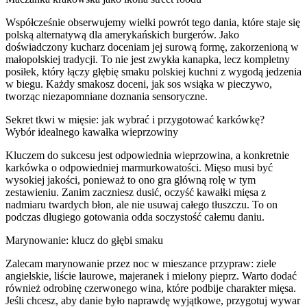
Współcześnie obserwujemy wielki powrót tego dania, które staje się
polską alternatywą dla amerykańskich burgerów. Jako
doświadczony kucharz doceniam jej surową formę, zakorzenioną w
małopolskiej tradycji. To nie jest zwykła kanapka, lecz kompletny
posiłek, który łączy głębię smaku polskiej kuchni z wygodą jedzenia
w biegu. Każdy smakosz doceni, jak sos wsiąka w pieczywo,
tworząc niezapomniane doznania sensoryczne.
Sekret tkwi w mięsie: jak wybrać i przygotować karkówkę?
Wybór idealnego kawałka wieprzowiny
Kluczem do sukcesu jest odpowiednia wieprzowina, a konkretnie
karkówka o odpowiedniej marmurkowatości. Mięso musi być
wysokiej jakości, ponieważ to ono gra główną rolę w tym
zestawieniu. Zanim zaczniesz dusić, oczyść kawałki mięsa z
nadmiaru twardych błon, ale nie usuwaj całego tłuszczu. To on
podczas długiego gotowania odda soczystość całemu daniu.
Marynowanie: klucz do głębi smaku
Zalecam marynowanie przez noc w mieszance przypraw: ziele
angielskie, liście laurowe, majeranek i mielony pieprz. Warto dodać
również odrobinę czerwonego wina, które podbije charakter mięsa.
Jeśli chcesz, aby danie było naprawdę wyjątkowe, przygotuj wywar