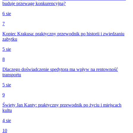
buduje przewagę konkurencyjną?
6 sie
7
Kopiec Krakusa: praktyczny przewodnik po historii i zwiedzaniu
zabytku
5 sie
8
Dlaczego doświadczenie spedytora ma wpływ na rentowność
transportu
5 sie
9
Święty Jan Kanty: praktyczny przewodnik po życiu i miejscach
kultu
4 sie
10