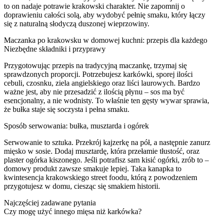
to on nadaje potrawie krakowski charakter. Nie zapomnij o
doprawieniu całości solą, aby wydobyć pełnię smaku, który łączy
się z naturalną słodyczą duszonej wieprzowiny.
Maczanka po krakowsku w domowej kuchni: przepis dla każdego
Niezbędne składniki i przyprawy
Przygotowując przepis na tradycyjną maczankę, trzymaj się
sprawdzonych proporcji. Potrzebujesz karkówki, sporej ilości
cebuli, czosnku, ziela angielskiego oraz liści laurowych. Bardzo
ważne jest, aby nie przesadzić z ilością płynu – sos ma być
esencjonalny, a nie wodnisty. To właśnie ten gęsty wywar sprawia,
że bułka staje się soczysta i pełna smaku.
Sposób serwowania: bułka, musztarda i ogórek
Serwowanie to sztuka. Przekrój kajzerkę na pół, a następnie zanurz
mięsko w sosie. Dodaj musztardę, która przełamie tłustość, oraz
plaster ogórka kiszonego. Jeśli potrafisz sam kisić ogórki, zrób to –
domowy produkt zawsze smakuje lepiej. Taka kanapka to
kwintesencja krakowskiego street foodu, którą z powodzeniem
przygotujesz w domu, ciesząc się smakiem historii.
Najczęściej zadawane pytania
Czy mogę użyć innego mięsa niż karkówka?