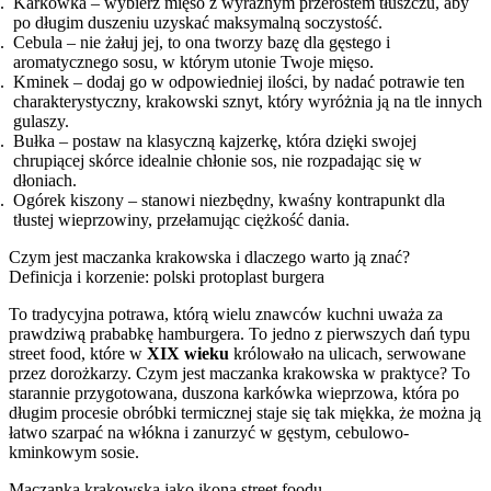
Karkówka – wybierz mięso z wyraźnym przerostem tłuszczu, aby
po długim duszeniu uzyskać maksymalną soczystość.
Cebula – nie żałuj jej, to ona tworzy bazę dla gęstego i
aromatycznego sosu, w którym utonie Twoje mięso.
Kminek – dodaj go w odpowiedniej ilości, by nadać potrawie ten
charakterystyczny, krakowski sznyt, który wyróżnia ją na tle innych
gulaszy.
Bułka – postaw na klasyczną kajzerkę, która dzięki swojej
chrupiącej skórce idealnie chłonie sos, nie rozpadając się w
dłoniach.
Ogórek kiszony – stanowi niezbędny, kwaśny kontrapunkt dla
tłustej wieprzowiny, przełamując ciężkość dania.
Czym jest maczanka krakowska i dlaczego warto ją znać?
Definicja i korzenie: polski protoplast burgera
To tradycyjna potrawa, którą wielu znawców kuchni uważa za
prawdziwą prababkę hamburgera. To jedno z pierwszych dań typu
street food, które w
XIX wieku
królowało na ulicach, serwowane
przez dorożkarzy. Czym jest maczanka krakowska w praktyce? To
starannie przygotowana, duszona karkówka wieprzowa, która po
długim procesie obróbki termicznej staje się tak miękka, że można ją
łatwo szarpać na włókna i zanurzyć w gęstym, cebulowo-
kminkowym sosie.
Maczanka krakowska jako ikona street foodu