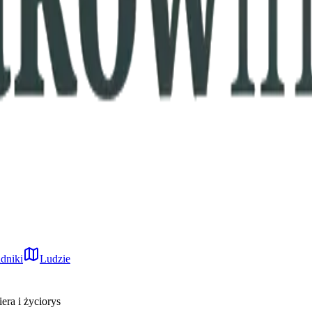
dniki
Ludzie
era i życiorys