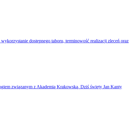
 wykorzystanie dostępnego taboru, terminowość realizacji zleceń oraz
eologiem związanym z Akademią Krakowską. Dziś święty Jan Kanty