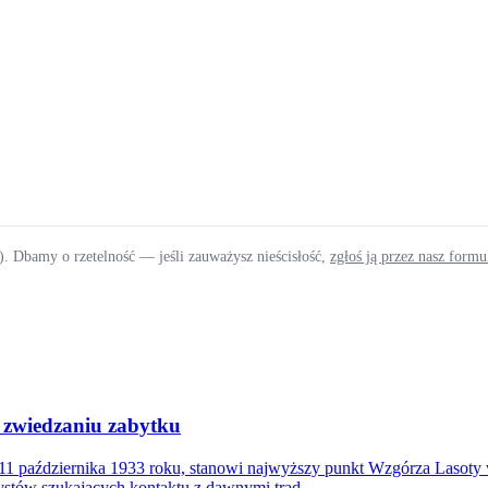
). Dbamy o rzetelność — jeśli zauważysz nieścisłość,
zgłoś ją przez nasz form
i zwiedzaniu zabytku
11 października 1933 roku, stanowi najwyższy punkt Wzgórza Lasoty w
stów szukających kontaktu z dawnymi trad