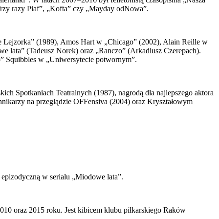
„Trzy razy Piaf”, „Kofta” czy „Mayday odNowa”.
e Lejzorka” (1989), Amos Hart w „Chicago” (2002), Alain Reille w
we lata” (Tadeusz Norek) oraz „Ranczo” (Arkadiusz Czerepach).
io” Squibbles w „Uniwersytecie potwornym”.
ch Spotkaniach Teatralnych (1987), nagrodą dla najlepszego aktora
nikarzy na przeglądzie OFFensiva (2004) oraz Kryształowym
ę epizodyczną w serialu „Miodowe lata”.
010 oraz 2015 roku. Jest kibicem klubu piłkarskiego Raków