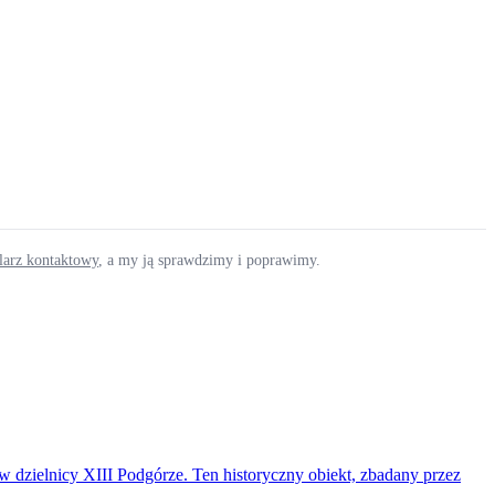
ularz kontaktowy
, a my ją sprawdzimy i poprawimy.
 dzielnicy XIII Podgórze. Ten historyczny obiekt, zbadany przez