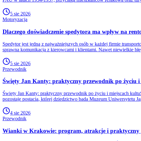
5 sie 2026
Motoryzacja
Dlaczego doświadczenie spedytora ma wpływ na rent
Spedytor jest jedną z najważniejszych osób w każdej firmie transpor
sprawna komunikacja z kierowcami i klientami. Nawet niewielkie bł
5 sie 2026
Przewodnik
Święty Jan Kanty: praktyczny przewodnik po życiu i 
Święty Jan Kanty: praktyczny przewodnik po życiu i miejscach kul
pozostaje postacią, której dziedzictwo bada Muzeum Uniwersytetu J
4 sie 2026
Przewodnik
Wianki w Krakowie: program, atrakcje i praktyczny