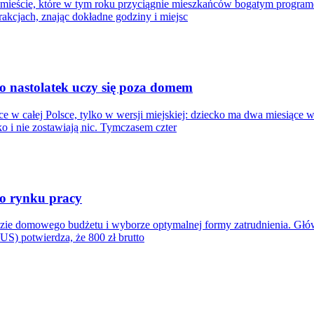
 mieście, które w tym roku przyciągnie mieszkańców bogatym progr
trakcjach, znając dokładne godziny i miejsc
o nastolatek uczy się poza domem
e w całej Polsce, tylko w wersji miejskiej: dziecko ma dwa miesiące 
 i nie zostawiają nic. Tymczasem czter
ego rynku pracy
y analizie domowego budżetu i wyborze optymalnej formy zatrudnienia.
US) potwierdza, że 800 zł brutto