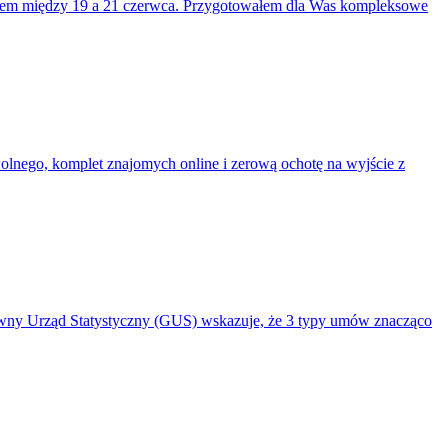
amem między 19 a 21 czerwca. Przygotowałem dla Was kompleksowe
wolnego, komplet znajomych online i zerową ochotę na wyjście z
 Główny Urząd Statystyczny (GUS) wskazuje, że 3 typy umów znacząco