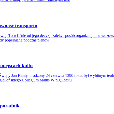
owność transportu
towej. To właśnie od jego decyzji zależy sposób organizacji przewozów,
ędy popełniane podczas planow
miejscach kultu
tuŚwięty Jan Kanty, urodzony 24 czerwca 1390 roku, był wybitnym t
agiellońskiego Collegium Maius.W pigułce:Kl
 poradnik