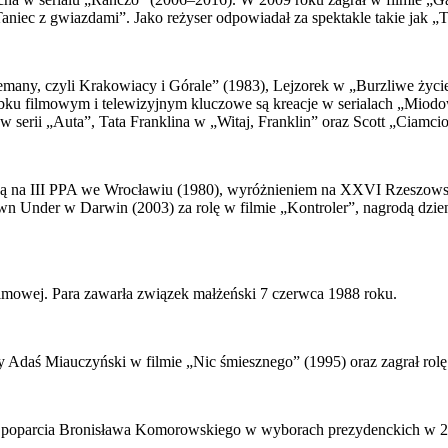
aniec z gwiazdami”. Jako reżyser odpowiadał za spektakle takie jak 
emany, czyli Krakowiacy i Górale” (1983), Lejzorek w „Burzliwe życi
ku filmowym i telewizyjnym kluczowe są kreacje w serialach „Miodo
w serii „Auta”, Tata Franklina w „Witaj, Franklin” oraz Scott „Ciamc
dą na III PPA we Wrocławiu (1980), wyróżnieniem na XXVI Rzeszowski
nder w Darwin (2003) za rolę w filmie „Kontroler”, nagrodą dzien
ilmowej. Para zawarła związek małżeński 7 czerwca 1988 roku.
dy Adaś Miauczyński w filmie „Nic śmiesznego” (1995) oraz zagrał rol
etu poparcia Bronisława Komorowskiego w wyborach prezydenckich w 2