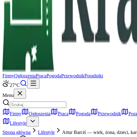
Firmy
Ogłoszenia
Praca
Pogoda
Przewodnik
Poradniki
27
°C
Menu
Firmy
Ogłoszenia
Praca
Pogoda
Przewodnik
Pora
Lifestyle
Strona główna
Lifestyle
Artur Barciś — wiek, żona, dzieci, kari