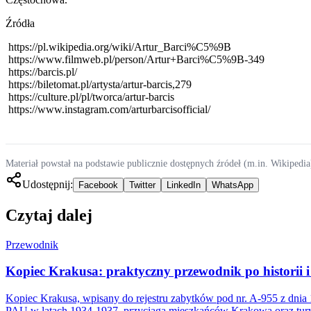
Źródła
https://pl.wikipedia.org/wiki/Artur_Barci%C5%9B
https://www.filmweb.pl/person/Artur+Barci%C5%9B-349
https://barcis.pl/
https://biletomat.pl/artysta/artur-barcis,279
https://culture.pl/pl/tworca/artur-barcis
https://www.instagram.com/arturbarcisofficial/
Materiał powstał na podstawie publicznie dostępnych źródeł (m.in. Wikipedia
Udostępnij:
Facebook
Twitter
LinkedIn
WhatsApp
Czytaj dalej
Przewodnik
Kopiec Krakusa: praktyczny przewodnik po historii 
Kopiec Krakusa, wpisany do rejestru zabytków pod nr. A-955 z dnia 
PAU w latach 1934-1937, przyciąga mieszkańców Krakowa oraz tury