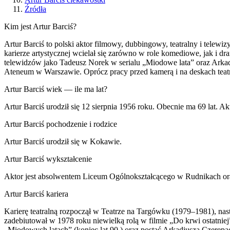
Źródła
Kim jest Artur Barciś?
Artur Barciś to polski aktor filmowy, dubbingowy, teatralny i tele
karierze artystycznej wcielał się zarówno w role komediowe, jak i 
telewidzów jako Tadeusz Norek w serialu „Miodowe lata” oraz Ark
Ateneum w Warszawie. Oprócz pracy przed kamerą i na deskach teatru
Artur Barciś wiek — ile ma lat?
Artur Barciś urodził się 12 sierpnia 1956 roku. Obecnie ma 69 lat. A
Artur Barciś pochodzenie i rodzice
Artur Barciś urodził się w Kokawie.
Artur Barciś wykształcenie
Aktor jest absolwentem Liceum Ogólnokształcącego w Rudnikach oraz
Artur Barciś kariera
Karierę teatralną rozpoczął w Teatrze na Targówku (1979–1981), n
zadebiutował w 1978 roku niewielką rolą w filmie „Do krwi ostatniej
„Miodowych latach” (koniec lat 90.) oraz postać Arkadiusza Czerepa