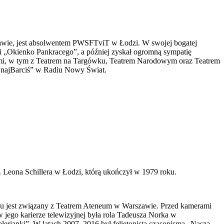
Kokawie, jest absolwentem PWSFTviT w Łodzi. W swojej bogatej
ci „Okienko Pankracego”, a później zyskał ogromną sympatię
ami, w tym z Teatrem na Targówku, Teatrem Narodowym oraz Teatrem
ak najBarciś” w Radiu Nowy Świat.
 Leona Schillera w Łodzi, którą ukończył w 1979 roku.
ku jest związany z Teatrem Ateneum w Warszawie. Przed kamerami
w jego karierze telewizyjnej była rola Tadeusza Norka w
lerianki”. W latach 2007–2016 był felietonistą czasopisma „Nasza