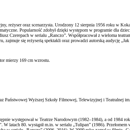
wizyjny, reżyser oraz scenarzysta. Urodzony 12 sierpnia 1956 roku w 
dramatyczne. Popularność zdobył dzięki występom w programie dla dzie
adiusz Czerepach w serialu „Ranczo”. Współpracował z wieloma teatr
, zajmuje się reżyserią spektakli oraz prowadzi autorską audycję „J
ktor mierzy 169 cm wzrostu.
 Państwowej Wyższej Szkoły Filmowej, Telewizyjnej i Teatralnej im.
astępnie występował w Teatrze Narodowym (1982–1984), a od 1984 ro
”. W latach 80. wystąpił m.in. w serialu „Tulipan” (1986). Przełomem 
cha w serialu „Ranczo” (2006–2016). W 2009 roku zagrał w filmie „Ga