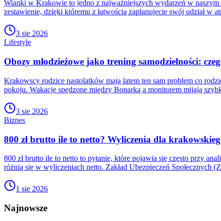
Wianki w Krakowie to jedno z najważniejszych wydarzeń w naszym
zestawienie, dzięki któremu z łatwością zaplanujecie swój udział w a
3 sie 2026
Lifestyle
Obozy młodzieżowe jako trening samodzielności: czeg
Krakowscy rodzice nastolatków mają latem ten sam problem co rodzic
pokoju. Wakacje spędzone między Bonarką a monitorem mijają szybko
3 sie 2026
Biznes
800 zł brutto ile to netto? Wyliczenia dla krakowski
800 zł brutto ile to netto to pytanie, które pojawia się często prz
różnią się w wyliczeniach netto. Zakład Ubezpieczeń Społecznych (Z
1 sie 2026
Najnowsze