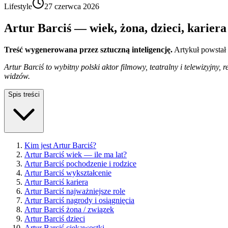
Lifestyle
27 czerwca 2026
Artur Barciś — wiek, żona, dzieci, kariera 
Treść wygenerowana przez sztuczną inteligencję.
Artykuł powstał
Artur Barciś to wybitny polski aktor filmowy, teatralny i telewizyjny
widzów.
Spis treści
Kim jest Artur Barciś?
Artur Barciś wiek — ile ma lat?
Artur Barciś pochodzenie i rodzice
Artur Barciś wykształcenie
Artur Barciś kariera
Artur Barciś najważniejsze role
Artur Barciś nagrody i osiągnięcia
Artur Barciś żona / związek
Artur Barciś dzieci
Artur Barciś ciekawostki