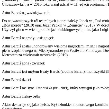
Choszczówka”, a w 2010 roku wziął udział w 11. edycji programu „T
Artur Barciś najważniejsze role
Do najważniejszych ról teatralnych aktora należą: Jonek w „Cud mni
„Bóg mordu” (2010) oraz Józef Papkin w „Zemście” (2013). W dorob
Użyczył głosu w wielu produkcjach dubbingowych, m.in. jako Luigi 
Artur Barciś nagrody i osiągnięcia
Artur Barciś został uhonorowany wieloma nagrodami, m.in.: I nagro
pierwszoplanowego na Międzynarodowym Festiwalu Filmowym Down U
Meteorem za całokształt twórczości (2019).
Artur Barciś żona / związek
Artur Barciś jest mężem Beaty Barciś (z domu Baran), montażystki f
Artur Barciś dzieci
Artur Barciś ma syna Franciszka (ur. 1989), który wystąpił jako mło
Artur Barciś ciekawostki
Aktor deklaruje się jako ateista. Był członkiem honorowego komit
Częstochowa.