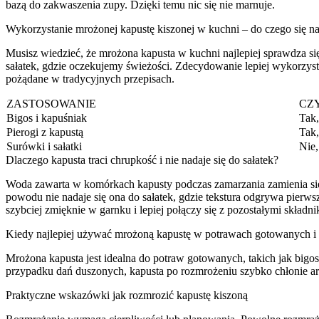
bazą do zakwaszenia zupy. Dzięki temu nic się nie marnuje.
Wykorzystanie mrożonej kapustę kiszonej w kuchni – do czego się n
Musisz wiedzieć, że mrożona kapusta w kuchni najlepiej sprawdza się
sałatek, gdzie oczekujemy świeżości. Zdecydowanie lepiej wykorzysta
pożądane w tradycyjnych przepisach.
ZASTOSOWANIE
CZ
Bigos i kapuśniak
Tak,
Pierogi z kapustą
Tak,
Surówki i sałatki
Nie,
Dlaczego kapusta traci chrupkość i nie nadaje się do sałatek?
Woda zawarta w komórkach kapusty podczas zamarzania zamienia się w k
powodu nie nadaje się ona do sałatek, gdzie tekstura odgrywa pierws
szybciej zmięknie w garnku i lepiej połączy się z pozostałymi składni
Kiedy najlepiej używać mrożoną kapustę w potrawach gotowanych i
Mrożona kapusta jest idealna do potraw gotowanych, takich jak big
przypadku dań duszonych, kapusta po rozmrożeniu szybko chłonie ar
Praktyczne wskazówki jak rozmrozić kapustę kiszoną