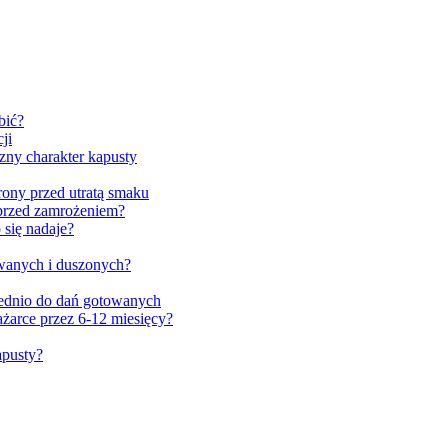
bić?
ji
zny charakter kapusty
ony przed utratą smaku
 przed zamrożeniem?
 się nadaje?
wanych i duszonych?
ednio do dań gotowanych
żarce przez 6-12 miesięcy?
apusty?