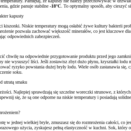
 temperatury. Pamiętaj, że kapusty nie należy przechowywać w drzwia
enia, gdzie panuje stabilne
-18°C
. To optymalny sposób, aby cieszyć s
akter kapusty
i kiszonki. Niskie temperatury mogą osłabić żywe kultury bakterii pr
rożenie pozwala zachować większość minerałów, co jest kluczowe dla
wając odpowiednich zabezpieczeń.
cić chwilę na odpowiednie przygotowanie produktu przed jego zamkn
y nie wysuszyć liści. Jeśli zostawisz zbyt dużo płynu, kryształki lodu
zować ryzyko powstania dużej bryły lodu. Wiele osób zastanawia się, 
czenie soku.
d utratą smaku
ści. Najlepiej sprawdzają się szczelne woreczki strunowe, z których
upewnij się, że są one odporne na niskie temperatury i posiadają soli
amrożeniem?
tę w jednej wielkiej bryle, zmuszasz się do rozmrożenia całości, co j
orazowego użycia, zyskujesz pełną elastyczność w kuchni. Sok, który