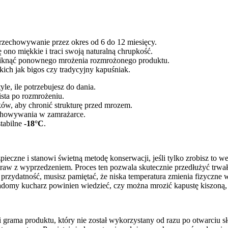
 przechowywanie przez okres od 6 do 12 miesięcy.
ę ono miękkie i traci swoją naturalną chrupkość.
uniknąć ponownego mrożenia rozmrożonego produktu.
ich jak bigos czy tradycyjny kapuśniak.
le, ile potrzebujesz do dania.
ista po rozmrożeniu.
w, aby chronić strukturę przed mrozem.
echowywania w zamrażarce.
stabilne
-18°C
.
pieczne i stanowi świetną metodę konserwacji, jeśli tylko zrobisz to w
otraw z wyprzedzeniem. Proces ten pozwala skutecznie przedłużyć trwa
przydatność, musisz pamiętać, że niska temperatura zmienia fizyczne w
iadomy kucharz powinien wiedzieć, czy można mrozić kapustę kiszoną
i grama produktu, który nie został wykorzystany od razu po otwarciu 