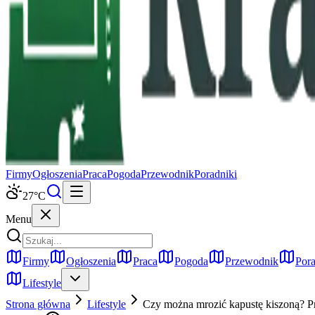
Firmy
Ogłoszenia
Praca
Pogoda
Przewodnik
Poradniki
27
°C
Menu
Firmy
Ogłoszenia
Praca
Pogoda
Przewodnik
Pora
Lifestyle
Strona główna
Lifestyle
Czy można mrozić kapustę kiszoną? P