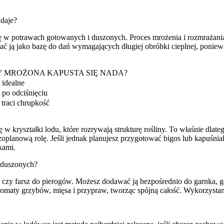
adaje?
 w potrawach gotowanych i duszonych. Proces mrożenia i rozmrażania s
ć ją jako bazę do dań wymagających długiej obróbki cieplnej, ponieważ
Y MROŻONA KAPUSTA SIĘ NADA?
 idealne
 po odciśnięciu
 traci chrupkość
ryształki lodu, które rozrywają strukturę rośliny. To właśnie dlatego
zoplanową rolę. Jeśli jednak planujesz przygotować bigos lub kapuśni
kami.
 duszonych?
os czy farsz do pierogów. Możesz dodawać ją bezpośrednio do garnka, 
omaty grzybów, mięsa i przypraw, tworząc spójną całość. Wykorzystan