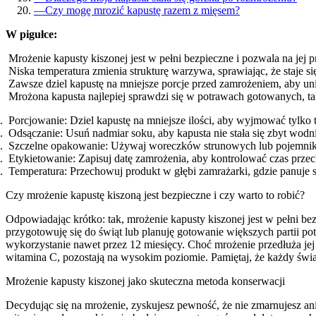
—
Czy mogę mrozić kapustę razem z mięsem?
W pigułce:
Mrożenie kapusty kiszonej jest w pełni bezpieczne i pozwala na jej
Niska temperatura zmienia strukturę warzywa, sprawiając, że staje si
Zawsze dziel kapustę na mniejsze porcje przed zamrożeniem, aby 
Mrożona kapusta najlepiej sprawdzi się w potrawach gotowanych, tak
Porcjowanie: Dziel kapustę na mniejsze ilości, aby wyjmować tylko ty
Odsączanie: Usuń nadmiar soku, aby kapusta nie stała się zbyt wodn
Szczelne opakowanie: Używaj woreczków strunowych lub pojemnikó
Etykietowanie: Zapisuj datę zamrożenia, aby kontrolować czas prz
Temperatura: Przechowuj produkt w głębi zamrażarki, gdzie panuje 
Czy mrożenie kapustę kiszoną jest bezpieczne i czy warto to robić?
Odpowiadając krótko: tak, mrożenie kapusty kiszonej jest w pełni bez
przygotowuję się do świąt lub planuję gotowanie większych partii p
wykorzystanie nawet przez 12 miesięcy. Choć mrożenie przedłuża jej 
witamina C, pozostają na wysokim poziomie. Pamiętaj, że każdy św
Mrożenie kapusty kiszonej jako skuteczna metoda konserwacji
Decydując się na mrożenie, zyskujesz pewność, że nie zmarnujesz an