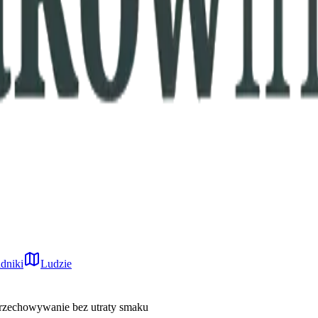
dniki
Ludzie
rzechowywanie bez utraty smaku