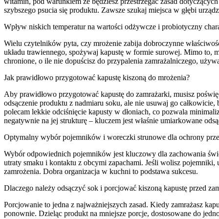
witamin, pod warunkiem że będziesz przestrzegać zasad dotyczących
szybszego psucia się produktu. Zawsze szukaj miejsca w głębi urządz
Wpływ niskich temperatur na wartości odżywcze i probiotyczny char
Wielu czytelników pyta, czy mrożenie zabija dobroczynne właściwośc
układu trawiennego, spożywaj kapustę w formie surowej. Mimo to, m
chronione, o ile nie dopuścisz do przypalenia zamrażalniczego, uży
Jak prawidłowo przygotować kapustę kiszoną do mrożenia?
Aby prawidłowo przygotować kapustę do zamrażarki, musisz poświę
odsączenie produktu z nadmiaru soku, ale nie usuwaj go całkowicie, b
polecam lekkie odciśnięcie kapusty w dłoniach, co pozwala minimali
negatywnie na jej strukturę – kluczem jest właśnie umiarkowane odsą
Optymalny wybór pojemników i woreczki strunowe dla ochrony prze
Wybór odpowiednich pojemników jest kluczowy dla zachowania świeżo
utraty smaku i kontaktu z obcymi zapachami. Jeśli wolisz pojemniki, 
zamrożenia. Dobra organizacja w kuchni to podstawa sukcesu.
Dlaczego należy odsączyć sok i porcjować kiszoną kapustę przed z
Porcjowanie to jedna z najważniejszych zasad. Kiedy zamrażasz kapus
ponownie. Dzieląc produkt na mniejsze porcje, dostosowane do jedn