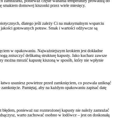
ch zamrażarki, ponieważ częste wahania temperatury prowadzą do
ię smakiem domowej kiszonki przez wiele miesięcy.
obiotycznych, dlatego jeśli zależy Ci na maksymalnym wsparciu
 jakości gotowanych potraw. Smak i wartości odżywcze są
ięciem w opakowaniu. Najważniejszym krokiem jest dokładne
 mogą zniszczyć delikatną strukturę kapusty. Jako kucharz zawsze
czy można mrozić kapustę kiszoną w sposób, który nie wpłynie
 łatwo usuniesz powietrze przed zamknięciem, co pozwala uniknąć
dne zamknięcie. Pamiętaj, aby na każdym opakowaniu zapisać datę
est błędem, ponieważ raz rozmrożonej kapusty nie należy zamrażać
 odsączysz, warto zachować osobno w lodówce – jest on doskonałą