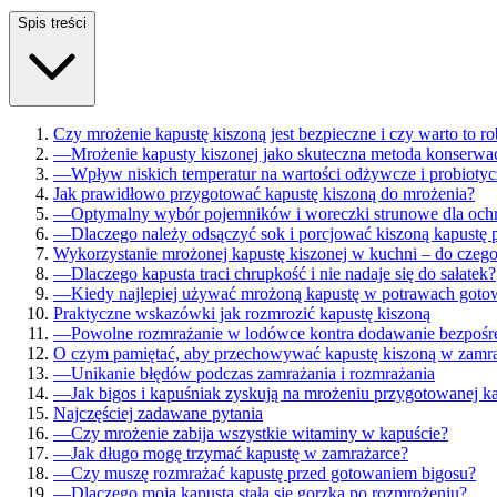
Spis treści
Czy mrożenie kapustę kiszoną jest bezpieczne i czy warto to ro
—
Mrożenie kapusty kiszonej jako skuteczna metoda konserwac
—
Wpływ niskich temperatur na wartości odżywcze i probiotyc
Jak prawidłowo przygotować kapustę kiszoną do mrożenia?
—
Optymalny wybór pojemników i woreczki strunowe dla ochr
—
Dlaczego należy odsączyć sok i porcjować kiszoną kapustę
Wykorzystanie mrożonej kapustę kiszonej w kuchni – do czego
—
Dlaczego kapusta traci chrupkość i nie nadaje się do sałatek?
—
Kiedy najlepiej używać mrożoną kapustę w potrawach goto
Praktyczne wskazówki jak rozmrozić kapustę kiszoną
—
Powolne rozmrażanie w lodówce kontra dodawanie bezpośr
O czym pamiętać, aby przechowywać kapustę kiszoną w zamra
—
Unikanie błędów podczas zamrażania i rozmrażania
—
Jak bigos i kapuśniak zyskują na mrożeniu przygotowanej k
Najczęściej zadawane pytania
—
Czy mrożenie zabija wszystkie witaminy w kapuście?
—
Jak długo mogę trzymać kapustę w zamrażarce?
—
Czy muszę rozmrażać kapustę przed gotowaniem bigosu?
—
Dlaczego moja kapusta stała się gorzka po rozmrożeniu?