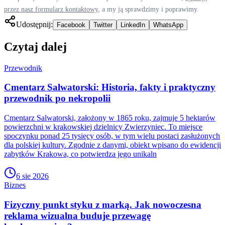
przez nasz formularz kontaktowy
, a my ją sprawdzimy i poprawimy.
Udostępnij:
Facebook
Twitter
LinkedIn
WhatsApp
Czytaj dalej
Przewodnik
Cmentarz Salwatorski: Historia, fakty i praktyczny
przewodnik po nekropolii
Cmentarz Salwatorski, założony w 1865 roku, zajmuje 5 hektarów
powierzchni w krakowskiej dzielnicy Zwierzyniec. To miejsce
spoczynku ponad 25 tysięcy osób, w tym wielu postaci zasłużonych
dla polskiej kultury. Zgodnie z danymi, obiekt wpisano do ewidencji
zabytków Krakowa, co potwierdza jego unikaln
6 sie 2026
Biznes
Fizyczny punkt styku z marką. Jak nowoczesna
reklama wizualna buduje przewagę