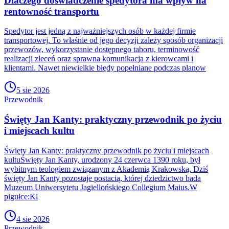
Dlaczego doświadczenie spedytora ma wpływ na
rentowność transportu
Spedytor jest jedną z najważniejszych osób w każdej firmie
transportowej. To właśnie od jego decyzji zależy sposób organizacji
przewozów, wykorzystanie dostępnego taboru, terminowość
realizacji zleceń oraz sprawna komunikacja z kierowcami i
klientami. Nawet niewielkie błędy popełniane podczas planow
5 sie 2026
Przewodnik
Święty Jan Kanty: praktyczny przewodnik po życiu
i miejscach kultu
Święty Jan Kanty: praktyczny przewodnik po życiu i miejscach
kultuŚwięty Jan Kanty, urodzony 24 czerwca 1390 roku, był
wybitnym teologiem związanym z Akademią Krakowską. Dziś
święty Jan Kanty pozostaje postacią, której dziedzictwo bada
Muzeum Uniwersytetu Jagiellońskiego Collegium Maius.W
pigułce:Kl
4 sie 2026
Przewodnik