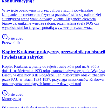
konkurencyjną?
W świecie opanowanym przez cyfrowy szum i powtarzalne
kampanie internetowe, to fizyczna przestrzeń stała się najbardziej
autentyczną areną walki o uwagę klienta. Elegancka elewacja
biurowca, unikalne wnętrze salonu, przemyślana strefa POS czy
wyraziste stoisko targowe potrafią wywrzeć pierwsze wraże
6 sie 2026
Przewodnik
Kopiec Krakusa: praktyczny przewodnik po historii
i zwiedzaniu zabytku
Kopiec Krakusa, wpisany do rejestru zabytków pod nr. A-955 z
dnia 11 października 1933 roku, stanowi najwyższy punkt Wzgórza
Lasoty w dzielnicy XIII Podgórze. Ten historyczny obiekt, zbadany
przez PAU w latach 1934-1937, przyciąga mieszkańców Krakowa
oraz turystów szukających kontaktu z dawnymi trad
5 sie 2026
Motoryzacja