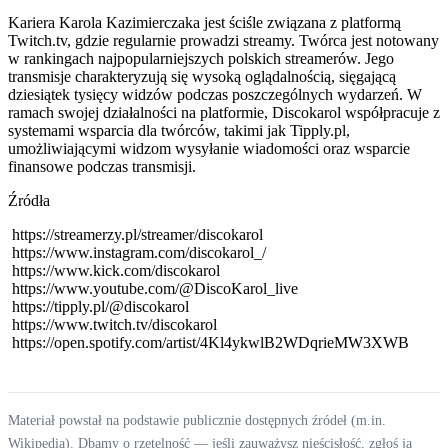
Kariera Karola Kazimierczaka jest ściśle związana z platformą
Twitch.tv, gdzie regularnie prowadzi streamy. Twórca jest notowany
w rankingach najpopularniejszych polskich streamerów. Jego
transmisje charakteryzują się wysoką oglądalnością, sięgającą
dziesiątek tysięcy widzów podczas poszczególnych wydarzeń. W
ramach swojej działalności na platformie, Discokarol współpracuje z
systemami wsparcia dla twórców, takimi jak Tipply.pl,
umożliwiającymi widzom wysyłanie wiadomości oraz wsparcie
finansowe podczas transmisji.
Źródła
https://streamerzy.pl/streamer/discokarol
https://www.instagram.com/discokarol_/
https://www.kick.com/discokarol
https://www.youtube.com/@DiscoKarol_live
https://tipply.pl/@discokarol
https://www.twitch.tv/discokarol
https://open.spotify.com/artist/4Kl4ykwlB2WDqrieMW3XWB
Materiał powstał na podstawie publicznie dostępnych źródeł (m.in.
Wikipedia). Dbamy o rzetelność — jeśli zauważysz nieścisłość,
zgłoś ją