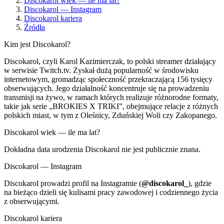
Discokarol wiek — ile ma lat?
Discokarol — Instagram
Discokarol kariera
Źródła
Kim jest Discokarol?
Discokarol, czyli Karol Kazimierczak, to polski streamer działający
w serwisie Twitch.tv. Zyskał dużą popularność w środowisku
internetowym, gromadząc społeczność przekraczającą 156 tysięcy
obserwujących. Jego działalność koncentruje się na prowadzeniu
transmisji na żywo, w ramach których realizuje różnorodne formaty,
takie jak serie „BROKIES X TRIKI”, obejmujące relacje z różnych
polskich miast, w tym z Oleśnicy, Zduńskiej Woli czy Zakopanego.
Discokarol wiek — ile ma lat?
Dokładna data urodzenia Discokarol nie jest publicznie znana.
Discokarol — Instagram
Discokarol prowadzi profil na Instagramie (
@discokarol_
), gdzie
na bieżąco dzieli się kulisami pracy zawodowej i codziennego życia
z obserwującymi.
Discokarol kariera