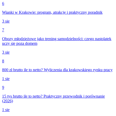
6
Wianki w Krakowie: program, atrakcje i praktyczny poradnik
3 sie
7
Obozy młodzieżowe jako trening samodzielności: czego nastolatek
uczy się poza domem
3 sie
8
800 zł brutto ile to netto? Wyliczenia dla krakowskiego rynku pracy
1 sie
9
15 tys brutto ile to netto? Praktyczny przewodnik i porównanie
(2026)
1 sie