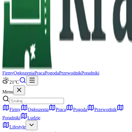
Firmy
Ogłoszenia
Praca
Pogoda
Przewodnik
Poradniki
21
°C
Menu
Firmy
Ogłoszenia
Praca
Pogoda
Przewodnik
Poradniki
Ludzie
Lifestyle