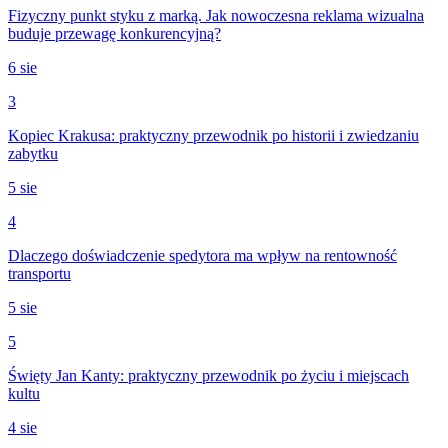
Fizyczny punkt styku z marką. Jak nowoczesna reklama wizualna
buduje przewagę konkurencyjną?
6 sie
3
Kopiec Krakusa: praktyczny przewodnik po historii i zwiedzaniu
zabytku
5 sie
4
Dlaczego doświadczenie spedytora ma wpływ na rentowność
transportu
5 sie
5
Święty Jan Kanty: praktyczny przewodnik po życiu i miejscach
kultu
4 sie