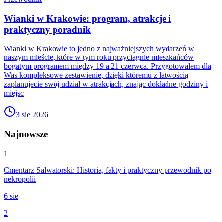
Wianki w Krakowie: program, atrakcje i
praktyczny poradnik
Wianki w Krakowie to jedno z najważniejszych wydarzeń w
naszym mieście, które w tym roku przyciągnie mieszkańców
bogatym programem między 19 a 21 czerwca. Przygotowałem dla
Was kompleksowe zestawienie, dzięki któremu z łatwością
zaplanujecie swój udział w atrakcjach, znając dokładne godziny i
miejsc
3 sie 2026
Najnowsze
1
Cmentarz Salwatorski: Historia, fakty i praktyczny przewodnik po
nekropolii
6 sie
2