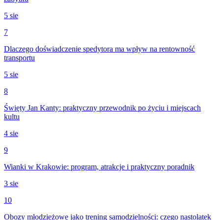
5 sie
7
Dlaczego doświadczenie spedytora ma wpływ na rentowność
transportu
5 sie
8
Święty Jan Kanty: praktyczny przewodnik po życiu i miejscach
kultu
4 sie
9
Wianki w Krakowie: program, atrakcje i praktyczny poradnik
3 sie
10
Obozy młodzieżowe jako trening samodzielności: czego nastolatek