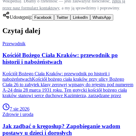
Wikipedia). Dbamy o rzetelność — jeśli zauważysz nieścisłość,
zgłoś ją
przez nasz formularz kontaktowy
, a my ją sprawdzimy i poprawimy.
Udostępnij:
Facebook
Twitter
LinkedIn
WhatsApp
Czytaj dalej
Przewodnik
Kościół Bożego Ciała Kraków: przewodnik po
historii i nabożeństwach
Kościół Bożego Ciała Kraków: przewodnik po historii i
nabożeństwachKościół bożego ciała kraków przy ulicy Bożego
Ciała 26 to zabytek klasy zerowej wpisany do rejestru pod numerem
A-24 dnia 28 marca 1931 roku. Ten gotycki kościół bożego ciała
kraków stanowi serce duchowe Kazimierza, zarządzane przez
7 sie 2026
Zdrowie i uroda
Jak zadbać o kręgosłup? Zapobieganie wadom
postawy u dzieci i dorosłych