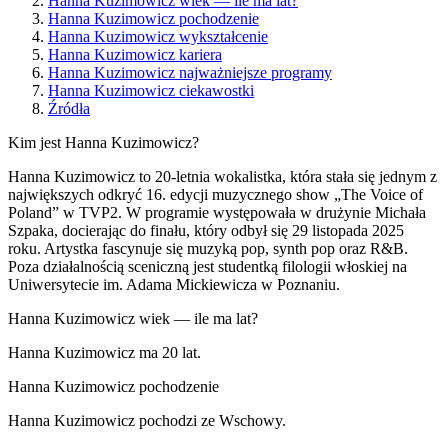
Hanna Kuzimowicz wiek — ile ma lat?
Hanna Kuzimowicz pochodzenie
Hanna Kuzimowicz wykształcenie
Hanna Kuzimowicz kariera
Hanna Kuzimowicz najważniejsze programy
Hanna Kuzimowicz ciekawostki
Źródła
Kim jest Hanna Kuzimowicz?
Hanna Kuzimowicz to 20-letnia wokalistka, która stała się jednym z
największych odkryć 16. edycji muzycznego show „The Voice of
Poland” w TVP2. W programie występowała w drużynie Michała
Szpaka, docierając do finału, który odbył się 29 listopada 2025
roku. Artystka fascynuje się muzyką pop, synth pop oraz R&B.
Poza działalnością sceniczną jest studentką filologii włoskiej na
Uniwersytecie im. Adama Mickiewicza w Poznaniu.
Hanna Kuzimowicz wiek — ile ma lat?
Hanna Kuzimowicz ma 20 lat.
Hanna Kuzimowicz pochodzenie
Hanna Kuzimowicz pochodzi ze Wschowy.