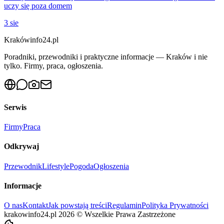
uczy się poza domem
3 sie
Krakówinfo24.pl
Poradniki, przewodniki i praktyczne informacje — Kraków i nie
tylko. Firmy, praca, ogłoszenia.
Serwis
Firmy
Praca
Odkrywaj
Przewodnik
Lifestyle
Pogoda
Ogłoszenia
Informacje
O nas
Kontakt
Jak powstają treści
Regulamin
Polityka Prywatności
krakowinfo24.pl
2026
©
Wszelkie Prawa Zastrzeżone