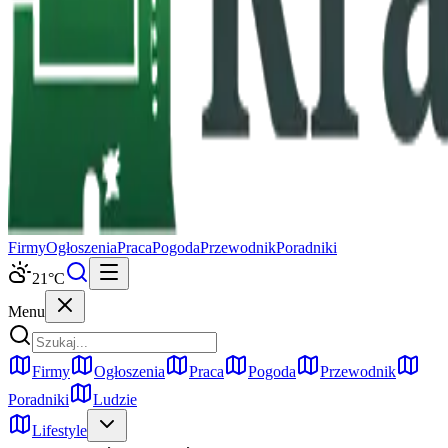
Firmy
Ogłoszenia
Praca
Pogoda
Przewodnik
Poradniki
21
°C
Menu
Firmy
Ogłoszenia
Praca
Pogoda
Przewodnik
Poradniki
Ludzie
Lifestyle