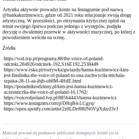
Artystka aktywnie prowadzi konto na Instagramie pod nazwą
@hankakuzimowicz, gdzie od 2021 roku relacjonuje swoją drogę
artystyczną. W przeszłości, po otrzymaniu krytycznej opinii na
temat swojego śpiewu podczas jednego z występów, podjęła
decyzję o dwuletniej przerwie w aktywności muzycznej, po której z
powodzeniem wróciła na scenę.
Źródła
https://vod.tvp.pl/programy,88/the-voice-of-poland-
odcinki,284926/odcinek-192,S16E192,2538449
https://www.eska.pl/rozrywka/gwiazdy/hanna-kuzimowicz-kim-
jest-finalistka-the-voice-of-poland-to-ona-zachwycila-michala-
szpaka-28-11-aa-jbjb-ub8M-4HdE.html
https://poradnikrodzinny.pl/kim-jest-hanna-kuzimowicz-
uczestniczka-the-voice-of-poland-16,1762/
https://voiceofpoland.tvp.pl/88564443/hanna-kuzimowicz
https://www.instagram.com/p/DRqB4-LCgyq/
https://open.spotify.com/artist/2z0LDef08JN0VpXdzrZIvJ
Materiał powstał na podstawie publicznie dostępnych źródeł (m.in.