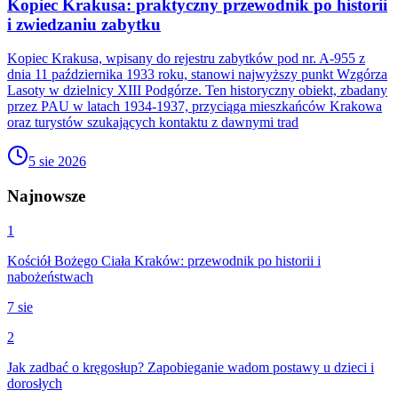
Kopiec Krakusa: praktyczny przewodnik po historii
i zwiedzaniu zabytku
Kopiec Krakusa, wpisany do rejestru zabytków pod nr. A-955 z
dnia 11 października 1933 roku, stanowi najwyższy punkt Wzgórza
Lasoty w dzielnicy XIII Podgórze. Ten historyczny obiekt, zbadany
przez PAU w latach 1934-1937, przyciąga mieszkańców Krakowa
oraz turystów szukających kontaktu z dawnymi trad
5 sie 2026
Najnowsze
1
Kościół Bożego Ciała Kraków: przewodnik po historii i
nabożeństwach
7 sie
2
Jak zadbać o kręgosłup? Zapobieganie wadom postawy u dzieci i
dorosłych