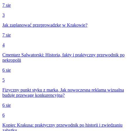
7 sie
3
Jak zaplanować przeprowadzkę w Krakowie?
7 sie
4
Cmentarz Salwatorski: Historia, fakty i praktyczny przewodnik po
nekropolii
6 sie
5
Fizyczny punkt styku z marką. Jak nowoczesna reklama wizualna
buduje przewagę konkurencyjną?
6 sie
6
Kopiec Krakusa: praktyczny przewodnik po historii i zwiedzaniu
zabytku