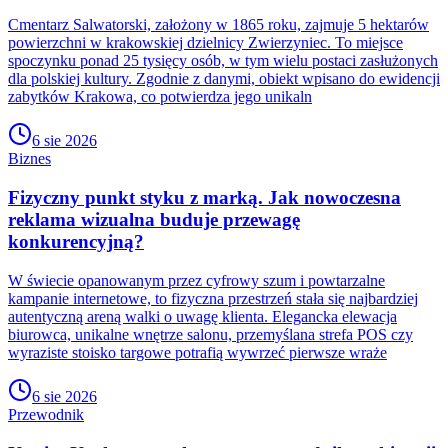
Cmentarz Salwatorski, założony w 1865 roku, zajmuje 5 hektarów
powierzchni w krakowskiej dzielnicy Zwierzyniec. To miejsce
spoczynku ponad 25 tysięcy osób, w tym wielu postaci zasłużonych
dla polskiej kultury. Zgodnie z danymi, obiekt wpisano do ewidencji
zabytków Krakowa, co potwierdza jego unikaln
6 sie 2026
Biznes
Fizyczny punkt styku z marką. Jak nowoczesna
reklama wizualna buduje przewagę
konkurencyjną?
W świecie opanowanym przez cyfrowy szum i powtarzalne
kampanie internetowe, to fizyczna przestrzeń stała się najbardziej
autentyczną areną walki o uwagę klienta. Elegancka elewacja
biurowca, unikalne wnętrze salonu, przemyślana strefa POS czy
wyraziste stoisko targowe potrafią wywrzeć pierwsze wraże
6 sie 2026
Przewodnik