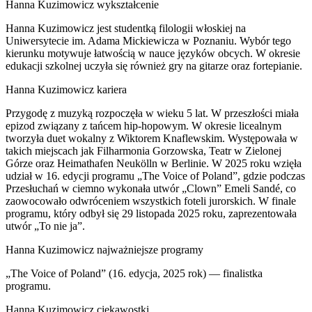
Hanna Kuzimowicz wykształcenie
Hanna Kuzimowicz jest studentką filologii włoskiej na
Uniwersytecie im. Adama Mickiewicza w Poznaniu. Wybór tego
kierunku motywuje łatwością w nauce języków obcych. W okresie
edukacji szkolnej uczyła się również gry na gitarze oraz fortepianie.
Hanna Kuzimowicz kariera
Przygodę z muzyką rozpoczęła w wieku 5 lat. W przeszłości miała
epizod związany z tańcem hip-hopowym. W okresie licealnym
tworzyła duet wokalny z Wiktorem Knaflewskim. Występowała w
takich miejscach jak Filharmonia Gorzowska, Teatr w Zielonej
Górze oraz Heimathafen Neukölln w Berlinie. W 2025 roku wzięła
udział w 16. edycji programu „The Voice of Poland”, gdzie podczas
Przesłuchań w ciemno wykonała utwór „Clown” Emeli Sandé, co
zaowocowało odwróceniem wszystkich foteli jurorskich. W finale
programu, który odbył się 29 listopada 2025 roku, zaprezentowała
utwór „To nie ja”.
Hanna Kuzimowicz najważniejsze programy
„The Voice of Poland” (16. edycja, 2025 rok) — finalistka
programu.
Hanna Kuzimowicz ciekawostki