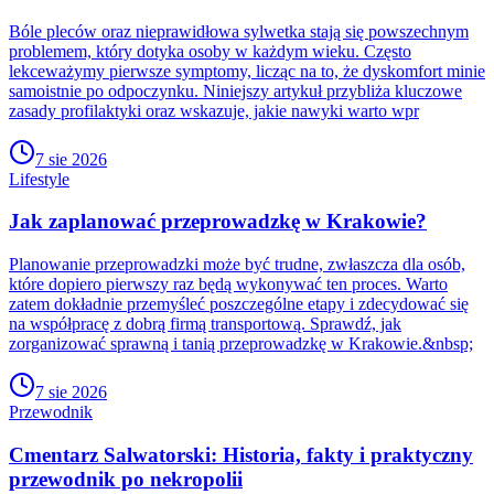
Bóle pleców oraz nieprawidłowa sylwetka stają się powszechnym
problemem, który dotyka osoby w każdym wieku. Często
lekceważymy pierwsze symptomy, licząc na to, że dyskomfort minie
samoistnie po odpoczynku. Niniejszy artykuł przybliża kluczowe
zasady profilaktyki oraz wskazuje, jakie nawyki warto wpr
7 sie 2026
Lifestyle
Jak zaplanować przeprowadzkę w Krakowie?
Planowanie przeprowadzki może być trudne, zwłaszcza dla osób,
które dopiero pierwszy raz będą wykonywać ten proces. Warto
zatem dokładnie przemyśleć poszczególne etapy i zdecydować się
na współpracę z dobrą firmą transportową. Sprawdź, jak
zorganizować sprawną i tanią przeprowadzkę w Krakowie.&nbsp;
7 sie 2026
Przewodnik
Cmentarz Salwatorski: Historia, fakty i praktyczny
przewodnik po nekropolii