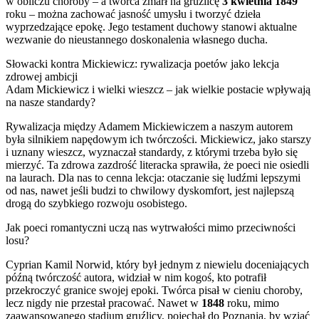
w obliczu choroby – a twórca zmarł na gruźlicę
3 kwietnia 1849
roku – można zachować jasność umysłu i tworzyć dzieła
wyprzedzające epokę. Jego testament duchowy stanowi aktualne
wezwanie do nieustannego doskonalenia własnego ducha.
Słowacki kontra Mickiewicz: rywalizacja poetów jako lekcja
zdrowej ambicji
Adam Mickiewicz i wielki wieszcz – jak wielkie postacie wpływają
na nasze standardy?
Rywalizacja między Adamem Mickiewiczem a naszym autorem
była silnikiem napędowym ich twórczości. Mickiewicz, jako starszy
i uznany wieszcz, wyznaczał standardy, z którymi trzeba było się
mierzyć. Ta zdrowa zazdrość literacka sprawiła, że poeci nie osiedli
na laurach. Dla nas to cenna lekcja: otaczanie się ludźmi lepszymi
od nas, nawet jeśli budzi to chwilowy dyskomfort, jest najlepszą
drogą do szybkiego rozwoju osobistego.
Jak poeci romantyczni uczą nas wytrwałości mimo przeciwności
losu?
Cyprian Kamil Norwid, który był jednym z niewielu doceniających
późną twórczość autora, widział w nim kogoś, kto potrafił
przekroczyć granice swojej epoki. Twórca pisał w cieniu choroby,
lecz nigdy nie przestał pracować. Nawet w
1848
roku, mimo
zaawansowanego stadium gruźlicy, pojechał do Poznania, by wziąć