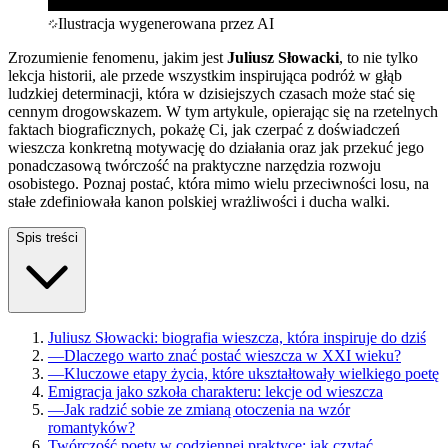
Ilustracja wygenerowana przez AI
Zrozumienie fenomenu, jakim jest
Juliusz Słowacki
, to nie tylko
lekcja historii, ale przede wszystkim inspirująca podróż w głąb
ludzkiej determinacji, która w dzisiejszych czasach może stać się
cennym drogowskazem. W tym artykule, opierając się na rzetelnych
faktach biograficznych, pokażę Ci, jak czerpać z doświadczeń
wieszcza konkretną motywację do działania oraz jak przekuć jego
ponadczasową twórczość na praktyczne narzędzia rozwoju
osobistego. Poznaj postać, która mimo wielu przeciwności losu, na
stałe zdefiniowała kanon polskiej wrażliwości i ducha walki.
Spis treści
Juliusz Słowacki: biografia wieszcza, która inspiruje do dziś
—
Dlaczego warto znać postać wieszcza w XXI wieku?
—
Kluczowe etapy życia, które ukształtowały wielkiego poetę
Emigracja jako szkoła charakteru: lekcje od wieszcza
—
Jak radzić sobie ze zmianą otoczenia na wzór
romantyków?
Twórczość poety w codziennej praktyce: jak czytać