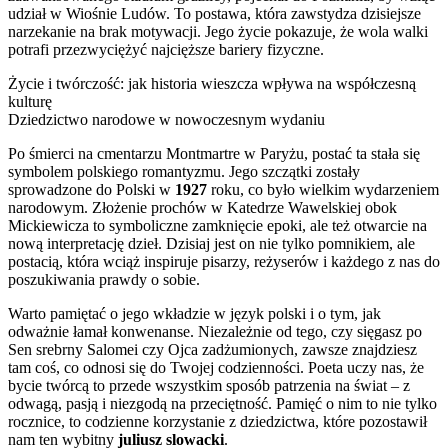
udział w Wiośnie Ludów. To postawa, która zawstydza dzisiejsze
narzekanie na brak motywacji. Jego życie pokazuje, że wola walki
potrafi przezwyciężyć najcięższe bariery fizyczne.
Życie i twórczość: jak historia wieszcza wpływa na współczesną
kulturę
Dziedzictwo narodowe w nowoczesnym wydaniu
Po śmierci na cmentarzu Montmartre w Paryżu, postać ta stała się
symbolem polskiego romantyzmu. Jego szczątki zostały
sprowadzone do Polski w
1927
roku, co było wielkim wydarzeniem
narodowym. Złożenie prochów w Katedrze Wawelskiej obok
Mickiewicza to symboliczne zamknięcie epoki, ale też otwarcie na
nową interpretację dzieł. Dzisiaj jest on nie tylko pomnikiem, ale
postacią, która wciąż inspiruje pisarzy, reżyserów i każdego z nas do
poszukiwania prawdy o sobie.
Warto pamiętać o jego wkładzie w język polski i o tym, jak
odważnie łamał konwenanse. Niezależnie od tego, czy sięgasz po
Sen srebrny Salomei czy Ojca zadżumionych, zawsze znajdziesz
tam coś, co odnosi się do Twojej codzienności. Poeta uczy nas, że
bycie twórcą to przede wszystkim sposób patrzenia na świat – z
odwagą, pasją i niezgodą na przeciętność. Pamięć o nim to nie tylko
rocznice, to codzienne korzystanie z dziedzictwa, które pozostawił
nam ten wybitny
juliusz slowacki
.