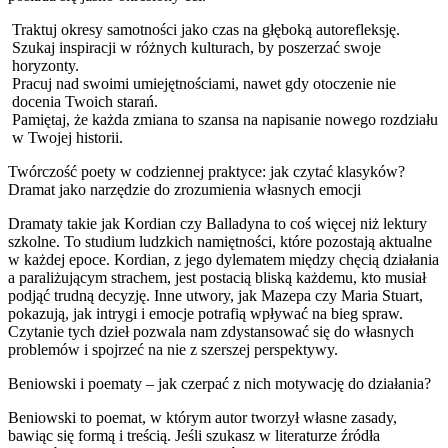
Traktuj okresy samotności jako czas na głęboką autorefleksję.
Szukaj inspiracji w różnych kulturach, by poszerzać swoje
horyzonty.
Pracuj nad swoimi umiejętnościami, nawet gdy otoczenie nie
docenia Twoich starań.
Pamiętaj, że każda zmiana to szansa na napisanie nowego rozdziału
w Twojej historii.
Twórczość poety w codziennej praktyce: jak czytać klasyków?
Dramat jako narzędzie do zrozumienia własnych emocji
Dramaty takie jak Kordian czy Balladyna to coś więcej niż lektury
szkolne. To studium ludzkich namiętności, które pozostają aktualne
w każdej epoce. Kordian, z jego dylematem między chęcią działania
a paraliżującym strachem, jest postacią bliską każdemu, kto musiał
podjąć trudną decyzję. Inne utwory, jak Mazepa czy Maria Stuart,
pokazują, jak intrygi i emocje potrafią wpływać na bieg spraw.
Czytanie tych dzieł pozwala nam zdystansować się do własnych
problemów i spojrzeć na nie z szerszej perspektywy.
Beniowski i poematy – jak czerpać z nich motywację do działania?
Beniowski to poemat, w którym autor tworzył własne zasady,
bawiąc się formą i treścią. Jeśli szukasz w literaturze źródła