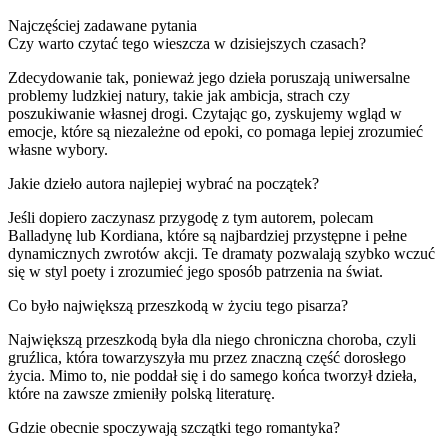
Najczęściej zadawane pytania
Czy warto czytać tego wieszcza w dzisiejszych czasach?
Zdecydowanie tak, ponieważ jego dzieła poruszają uniwersalne
problemy ludzkiej natury, takie jak ambicja, strach czy
poszukiwanie własnej drogi. Czytając go, zyskujemy wgląd w
emocje, które są niezależne od epoki, co pomaga lepiej zrozumieć
własne wybory.
Jakie dzieło autora najlepiej wybrać na początek?
Jeśli dopiero zaczynasz przygodę z tym autorem, polecam
Balladynę lub Kordiana, które są najbardziej przystępne i pełne
dynamicznych zwrotów akcji. Te dramaty pozwalają szybko wczuć
się w styl poety i zrozumieć jego sposób patrzenia na świat.
Co było największą przeszkodą w życiu tego pisarza?
Największą przeszkodą była dla niego chroniczna choroba, czyli
gruźlica, która towarzyszyła mu przez znaczną część dorosłego
życia. Mimo to, nie poddał się i do samego końca tworzył dzieła,
które na zawsze zmieniły polską literaturę.
Gdzie obecnie spoczywają szczątki tego romantyka?