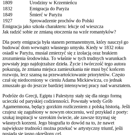
1809
Urodziny w Krzemieńcu
1832
Emigracja do Paryża
1849
Śmierć w Paryżu
1927
Sprowadzenie prochów do Polski
Emigracja jako szkoła charakteru: lekcje od wieszcza
Jak radzić sobie ze zmianą otoczenia na wzór romantyków?
Dla poety emigracja była stanem permanentnym, który nauczył go
budować dom wewnątrz własnego umysłu. Kiedy w 1832 roku
osiadł w Paryżu, musiał zmierzyć się z izolacją oraz brakiem
zrozumienia środowiska. To właśnie w tych trudnych warunkach
powstały jego najdojrzalsze dzieła. Życie i twórczość tego autora
pokazują, że zmiana miejsca zamieszkania nie musi być końcem
rozwoju, lecz szansą na przewartościowanie priorytetów. Często
czuł się niedoceniony w cieniu Adama Mickiewicza, co jednak
zmuszało go do jeszcze bardziej intensywnej pracy nad warsztatem.
Podróże do Grecji, Egiptu i Palestyny stały się dla niego formą
ucieczki od paryskiej codzienności. Powstały wtedy Grób
Agamemnona, będący gorzkim rozliczeniem z polską historią. Jeśli
czujesz się zagubiony w nowym otoczeniu, weź przykład z poety:
szukaj inspiracji w szerokim świecie, ale zawsze trzymaj się
własnych korzeni. Jego biografia to dowód na to, że nawet
największe trudności można przekuć w artystyczny triumf, jeśli
posiada się jasno określony cel.