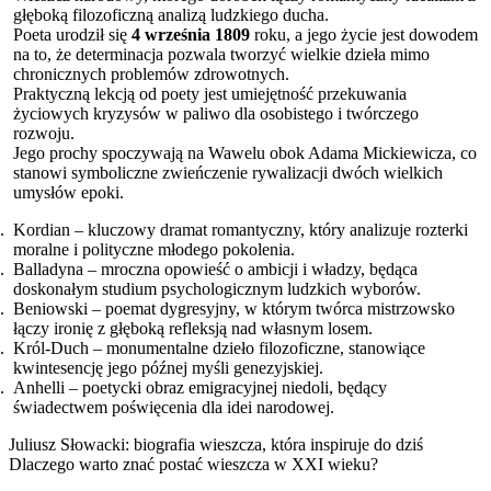
głęboką filozoficzną analizą ludzkiego ducha.
Poeta urodził się
4 września 1809
roku, a jego życie jest dowodem
na to, że determinacja pozwala tworzyć wielkie dzieła mimo
chronicznych problemów zdrowotnych.
Praktyczną lekcją od poety jest umiejętność przekuwania
życiowych kryzysów w paliwo dla osobistego i twórczego
rozwoju.
Jego prochy spoczywają na Wawelu obok Adama Mickiewicza, co
stanowi symboliczne zwieńczenie rywalizacji dwóch wielkich
umysłów epoki.
Kordian – kluczowy dramat romantyczny, który analizuje rozterki
moralne i polityczne młodego pokolenia.
Balladyna – mroczna opowieść o ambicji i władzy, będąca
doskonałym studium psychologicznym ludzkich wyborów.
Beniowski – poemat dygresyjny, w którym twórca mistrzowsko
łączy ironię z głęboką refleksją nad własnym losem.
Król-Duch – monumentalne dzieło filozoficzne, stanowiące
kwintesencję jego późnej myśli genezyjskiej.
Anhelli – poetycki obraz emigracyjnej niedoli, będący
świadectwem poświęcenia dla idei narodowej.
Juliusz Słowacki: biografia wieszcza, która inspiruje do dziś
Dlaczego warto znać postać wieszcza w XXI wieku?