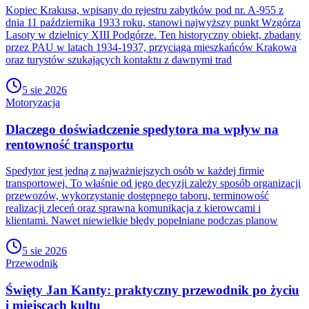
Kopiec Krakusa, wpisany do rejestru zabytków pod nr. A-955 z
dnia 11 października 1933 roku, stanowi najwyższy punkt Wzgórza
Lasoty w dzielnicy XIII Podgórze. Ten historyczny obiekt, zbadany
przez PAU w latach 1934-1937, przyciąga mieszkańców Krakowa
oraz turystów szukających kontaktu z dawnymi trad
5 sie 2026
Motoryzacja
Dlaczego doświadczenie spedytora ma wpływ na
rentowność transportu
Spedytor jest jedną z najważniejszych osób w każdej firmie
transportowej. To właśnie od jego decyzji zależy sposób organizacji
przewozów, wykorzystanie dostępnego taboru, terminowość
realizacji zleceń oraz sprawna komunikacja z kierowcami i
klientami. Nawet niewielkie błędy popełniane podczas planow
5 sie 2026
Przewodnik
Święty Jan Kanty: praktyczny przewodnik po życiu
i miejscach kultu