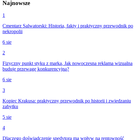
Najnowsze
1
Cmentarz Salwatorski: Historia, fakty i praktyczny przewodnik po
nekropolii
6 sie
2
Fizyczny punkt styku z marką. Jak nowoczesna reklama wizualna
buduje przewagę konkurencyjną?
6 sie
3
Kopiec Krakusa: praktyczny przewodnik po historii i zwiedzaniu
zabytku
5 sie
4
Dlaczego doświadczenie spedytora ma wpływ na rentowność