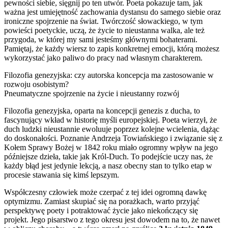
pewności siebie, sięgnij po ten utwór. Poeta pokazuje tam, jak
ważna jest umiejętność zachowania dystansu do samego siebie oraz
ironiczne spojrzenie na świat. Twórczość słowackiego, w tym
powieści poetyckie, uczą, że życie to nieustanna walka, ale też
przygoda, w której my sami jesteśmy głównymi bohaterami.
Pamiętaj, że każdy wiersz to zapis konkretnej emocji, którą możesz
wykorzystać jako paliwo do pracy nad własnym charakterem.
Filozofia genezyjska: czy autorska koncepcja ma zastosowanie w
rozwoju osobistym?
Pneumatyczne spojrzenie na życie i nieustanny rozwój
Filozofia genezyjska, oparta na koncepcji genezis z ducha, to
fascynujący wkład w historię myśli europejskiej. Poeta wierzył, że
duch ludzki nieustannie ewoluuje poprzez kolejne wcielenia, dążąc
do doskonałości. Poznanie Andrzeja Towiańskiego i związanie się z
Kołem Sprawy Bożej w 1842 roku miało ogromny wpływ na jego
późniejsze dzieła, takie jak Król-Duch. To podejście uczy nas, że
każdy błąd jest jedynie lekcją, a nasz obecny stan to tylko etap w
procesie stawania się kimś lepszym.
Współczesny człowiek może czerpać z tej idei ogromną dawkę
optymizmu. Zamiast skupiać się na porażkach, warto przyjąć
perspektywę poety i potraktować życie jako niekończący się
projekt. Jego pisarstwo z tego okresu jest dowodem na to, że nawet