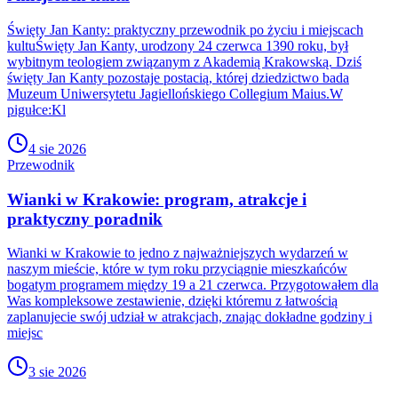
Święty Jan Kanty: praktyczny przewodnik po życiu i miejscach
kultuŚwięty Jan Kanty, urodzony 24 czerwca 1390 roku, był
wybitnym teologiem związanym z Akademią Krakowską. Dziś
święty Jan Kanty pozostaje postacią, której dziedzictwo bada
Muzeum Uniwersytetu Jagiellońskiego Collegium Maius.W
pigułce:Kl
4 sie 2026
Przewodnik
Wianki w Krakowie: program, atrakcje i
praktyczny poradnik
Wianki w Krakowie to jedno z najważniejszych wydarzeń w
naszym mieście, które w tym roku przyciągnie mieszkańców
bogatym programem między 19 a 21 czerwca. Przygotowałem dla
Was kompleksowe zestawienie, dzięki któremu z łatwością
zaplanujecie swój udział w atrakcjach, znając dokładne godziny i
miejsc
3 sie 2026