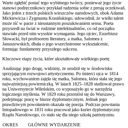
Warto zgłębić postać tego wybitnego twórcy, ponieważ jego życie
stanowi podręcznikowy przykład radzenia sobie z presją oczekiwań.
Jako jeden z trzech polskich wieszczów narodowych, obok Adama
Mickiewicza i Zygmunta Krasińskiego, udowodnił, że wielki talent
może iść w parze z nieustannym poszukiwaniem sensu. Poeta
przyszedł na świat w rodzinie intelektualistów, co od początku
stawiało przed nim wysokie wymagania. Jego ojciec, Euzebiusz
Słowacki, był profesorem literatury, a matka, Salomea z
Januszewskich, dbała o jego wszechstronne wykształcenie,
formując fundamenty przyszłego sukcesu.
Kluczowe etapy życia, które ukształtowały wielkiego poetę
Analizując jego drogę, widzimy, że urodził się w środowisku
sprzyjającym rozwojowi artystycznemu. Po śmierci ojca w 1814
roku, wychowaniem zajęła się matka, Salomea, która stała się jego
najważniejszą powierniczką. W latach 1825–1828 studiował prawo
na Uniwersytecie Wileńskim, co wyposażyło go w narzędzia
logicznego myślenia. W 1829 roku przeniósł się do Warszawy,
podejmując pracę w biurze dyplomatycznym. Jednak jego
prawdziwym powołaniem okazała się poezja. Podczas powstania
listopadowego w 1831 roku pracował jako kurier dyplomatyczny
Rządu Narodowego, co stało się dla niego szkołą patriotyzmu.
OKRES
GŁÓWNE WYDARZENIE