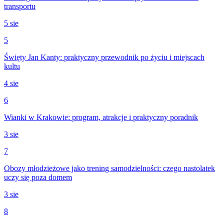
transportu
5 sie
5
Święty Jan Kanty: praktyczny przewodnik po życiu i miejscach
kultu
4 sie
6
Wianki w Krakowie: program, atrakcje i praktyczny poradnik
3 sie
7
Obozy młodzieżowe jako trening samodzielności: czego nastolatek
uczy się poza domem
3 sie
8