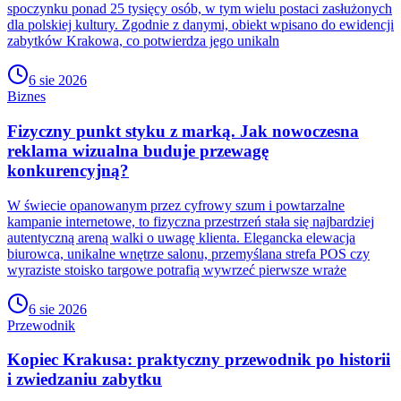
spoczynku ponad 25 tysięcy osób, w tym wielu postaci zasłużonych
dla polskiej kultury. Zgodnie z danymi, obiekt wpisano do ewidencji
zabytków Krakowa, co potwierdza jego unikaln
6 sie 2026
Biznes
Fizyczny punkt styku z marką. Jak nowoczesna
reklama wizualna buduje przewagę
konkurencyjną?
W świecie opanowanym przez cyfrowy szum i powtarzalne
kampanie internetowe, to fizyczna przestrzeń stała się najbardziej
autentyczną areną walki o uwagę klienta. Elegancka elewacja
biurowca, unikalne wnętrze salonu, przemyślana strefa POS czy
wyraziste stoisko targowe potrafią wywrzeć pierwsze wraże
6 sie 2026
Przewodnik
Kopiec Krakusa: praktyczny przewodnik po historii
i zwiedzaniu zabytku