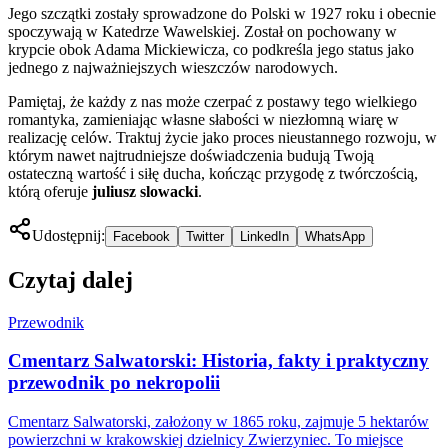
Jego szczątki zostały sprowadzone do Polski w 1927 roku i obecnie
spoczywają w Katedrze Wawelskiej. Został on pochowany w
krypcie obok Adama Mickiewicza, co podkreśla jego status jako
jednego z najważniejszych wieszczów narodowych.
Pamiętaj, że każdy z nas może czerpać z postawy tego wielkiego
romantyka, zamieniając własne słabości w niezłomną wiarę w
realizację celów. Traktuj życie jako proces nieustannego rozwoju, w
którym nawet najtrudniejsze doświadczenia budują Twoją
ostateczną wartość i siłę ducha, kończąc przygodę z twórczością,
którą oferuje
juliusz slowacki
.
Udostępnij:
Facebook
Twitter
LinkedIn
WhatsApp
Czytaj dalej
Przewodnik
Cmentarz Salwatorski: Historia, fakty i praktyczny
przewodnik po nekropolii
Cmentarz Salwatorski, założony w 1865 roku, zajmuje 5 hektarów
powierzchni w krakowskiej dzielnicy Zwierzyniec. To miejsce