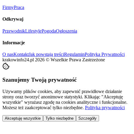
Firmy
Praca
Odkrywaj
Przewodnik
Lifestyle
Pogoda
Ogłoszenia
Informacje
O nas
Kontakt
Jak powstają treści
Regulamin
Polityka Prywatności
krakowinfo24.pl
2026
©
Wszelkie Prawa Zastrzeżone
Szanujemy Twoją prywatność
Używamy plików cookies, aby zapewnić prawidłowe działanie
strony oraz tworzyć anonimowe statystyki. Klikając "Akceptuję
wszystkie" wyrażasz zgodę na cookies analityczne i funkcjonalne.
Możesz też zaakceptować tylko niezbędne.
Polityka prywatności
Akceptuję wszystkie
Tylko niezbędne
Szczegóły