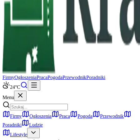
Firmy
Ogłoszenia
Praca
Pogoda
Przewodnik
Poradniki
24
°C
Menu
Firmy
Ogłoszenia
Praca
Pogoda
Przewodnik
Poradniki
Ludzie
Lifestyle