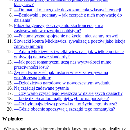
klasyków?
—
Dramat jako narzędzie do zrozumienia własnych emocji
—
Beniowski i poematy – jak czerpać z nich motywację do
działania?
Filozofia genezyjska: czy autorska koncepcja ma
zastosowanie w rozwoju osobistym?
—
Pneumatyczne spojrzenie na życie i nieustanny rozwój
Słowacki kontra Mickiewicz: rywalizacja poetów jako lekcja
zdrowej ambicji
—
Adam Mickiewicz i wielki wieszcz – jak wielkie postacie
wpływają na nasze standardy?
—
Jak poeci romantyczni uczą nas wytrwałości mimo
przeciwności losu?
Życie i twórczość: jak historia wieszcza wpływa na
współczesną kulturę
—
Dziedzictwo narodowe w nowoczesnym wydaniu
Najczęściej zadawane pytania
—
Czy warto czytać tego wieszcza w dzisiejszych czasach?
—
Jakie dzieło autora najlepiej wybrać na początek?
—
Co było największą przeszkodą w życiu tego pisarza?
—
Gdzie obecnie spoczywają szczątki tego romantyka?
W pigułce:
Wieszcz narodowy, którego dorobek łączy romantyczny idealizm z