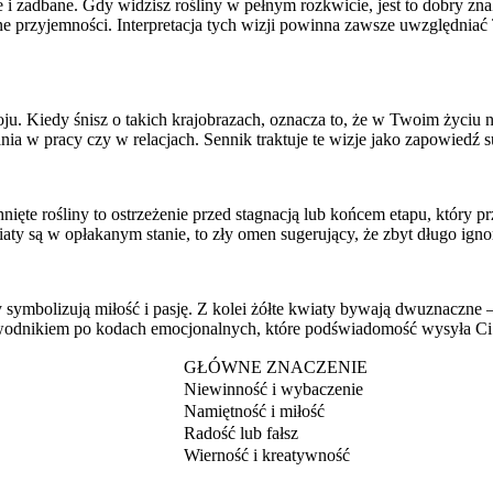
że i zadbane. Gdy widzisz rośliny w pełnym rozkwicie, jest to dobry 
bne przyjemności. Interpretacja tych wizji powinna zawsze uwzględnia
u. Kiedy śnisz o takich krajobrazach, oznacza to, że w Twoim życiu
 pracy czy w relacjach. Sennik traktuje te wizje jako zapowiedź sukc
nięte rośliny to ostrzeżenie przed stagnacją lub końcem etapu, który p
ty są w opłakanym stanie, to zły omen sugerujący, że zbyt długo ig
ymbolizują miłość i pasję. Z kolei żółte kwiaty bywają dwuznaczne – z
ewodnikiem po kodach emocjonalnych, które podświadomość wysyła Ci
GŁÓWNE ZNACZENIE
Niewinność i wybaczenie
Namiętność i miłość
Radość lub fałsz
Wierność i kreatywność