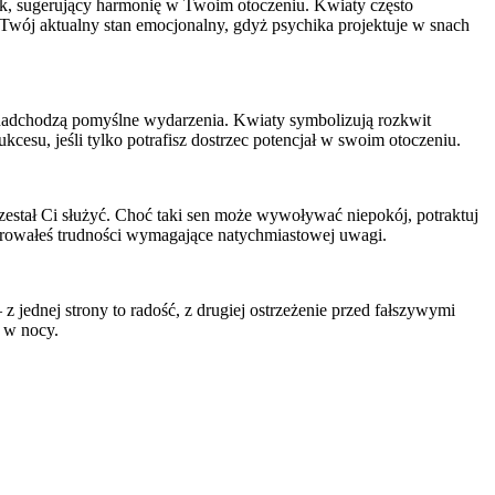
znak, sugerujący harmonię w Twoim otoczeniu. Kwiaty często
ć Twój aktualny stan emocjonalny, gdyż psychika projektuje w snach
 nadchodzą pomyślne wydarzenia. Kwiaty symbolizują rozkwit
esu, jeśli tylko potrafisz dostrzec potencjał w swoim otoczeniu.
rzestał Ci służyć. Choć taki sen może wywoływać niepokój, potraktuj
norowałeś trudności wymagające natychmiastowej uwagi.
 jednej strony to radość, z drugiej ostrzeżenie przed fałszywymi
 w nocy.