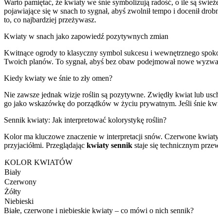
Warto pamiętać, że kwiaty we śnie symbolizują radość, o ile są świe
pojawiające się w snach to sygnał, abyś zwolnił tempo i docenił dro
to, co najbardziej przeżywasz.
Kwiaty w snach jako zapowiedź pozytywnych zmian
Kwitnące ogrody to klasyczny symbol sukcesu i wewnętrznego spokoj
Twoich planów. To sygnał, abyś bez obaw podejmował nowe wyzwania w
Kiedy kwiaty we śnie to zły omen?
Nie zawsze jednak wizje roślin są pozytywne. Zwiędły kwiat lub usch
go jako wskazówkę do porządków w życiu prywatnym. Jeśli śnie kwia
Sennik kwiaty: Jak interpretować kolorystykę roślin?
Kolor ma kluczowe znaczenie w interpretacji snów. Czerwone kwiaty s
przyjaciółmi. Przeglądając
kwiaty sennik
staje się technicznym prz
KOLOR KWIATÓW
Biały
Czerwony
Żółty
Niebieski
Białe, czerwone i niebieskie kwiaty – co mówi o nich sennik?