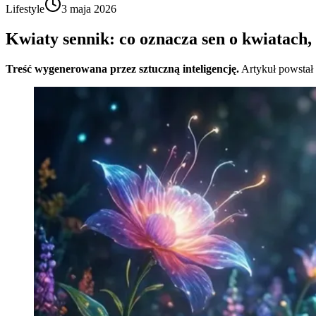
Lifestyle
3 maja 2026
Kwiaty sennik: co oznacza sen o kwiatach,
Treść wygenerowana przez sztuczną inteligencję.
Artykuł powstał