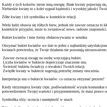
Każdy z tych kolorów niesie inną energię. Białe kwiaty pojawiają si
Niebieskie kwiaty to z kolei sygnał lojalności i wysokiej jakości Tw
Żółte kwiaty i ich symbolika w kontekście relacji
Wielu ludzi obawia się żółtych barw, jednak nie zawsze oznacza to kło
kontekście przyjaźni, może to zwiastować nowe, radosne znajomości. 
Bukiet kwiatów i inne formy obdarowywania w senniku
Otrzymać bukiet kwiatów we śnie to jeden z najbardziej satysfakcjon
kwiatach potwierdza, że Twoje działania nie pozostają niezauważon
Zawsze zwracaj uwagę na osobę wręczającą bukiet.
Liczba kwiatów w bukiecie doprecyzuje znaczenie snu.
Świeżość bukietu świadczy o trwałości Twoich relacji.
Zwiędłe kwiaty w bukiecie sugerują potrzebę zmiany otoczenia.
Interpretacja snu o bukiecie kwiatów: co oznacza otrzymać prezent?
Kiedy otrzymujesz kwiaty cięte, podświadomość wysyła komunikat o po
potwierdzeniem Twojej wartości i przypomnieniem, że masz prawo oc
Symbolika róży: uczucia i namiętność w snach