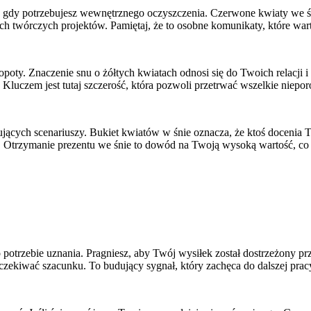
ę, gdy potrzebujesz wewnętrznego oczyszczenia. Czerwone kwiaty we śn
oich twórczych projektów. Pamiętaj, że to osobne komunikaty, które wa
poty. Znaczenie snu o żółtych kwiatach odnosi się do Twoich relacji i 
Kluczem jest tutaj szczerość, która pozwoli przetrwać wszelkie niepo
ujących scenariuszy. Bukiet kwiatów w śnie oznacza, że ktoś docenia 
e. Otrzymanie prezentu we śnie to dowód na Twoją wysoką wartość, co
trzebie uznania. Pragniesz, aby Twój wysiłek został dostrzeżony prze
zekiwać szacunku. To budujący sygnał, który zachęca do dalszej prac