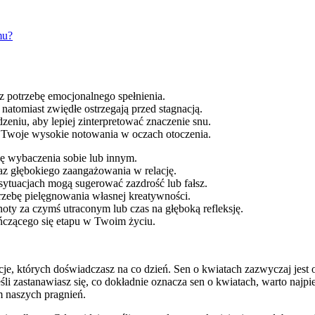
mu?
z potrzebę emocjonalnego spełnienia.
 natomiast zwiędłe ostrzegają przed stagnacją.
dzeniu, aby lepiej zinterpretować znaczenie snu.
a Twoje wysokie notowania w oczach otoczenia.
bę wybaczenia sobie lub innym.
az głębokiego zaangażowania w relację.
 sytuacjach mogą sugerować zazdrość lub fałsz.
trzebę pielęgnowania własnej kreatywności.
oty za czymś utraconym lub czas na głęboką refleksję.
ńczącego się etapu w Twoim życiu.
cje, których doświadczasz na co dzień. Sen o kwiatach zazwyczaj jes
śli zastanawiasz się, co dokładnie oznacza sen o kwiatach, warto najpi
m naszych pragnień.