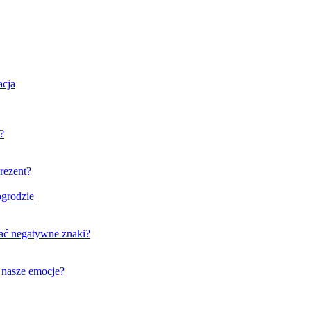
acja
?
rezent?
grodzie
wać negatywne znaki?
 nasze emocje?