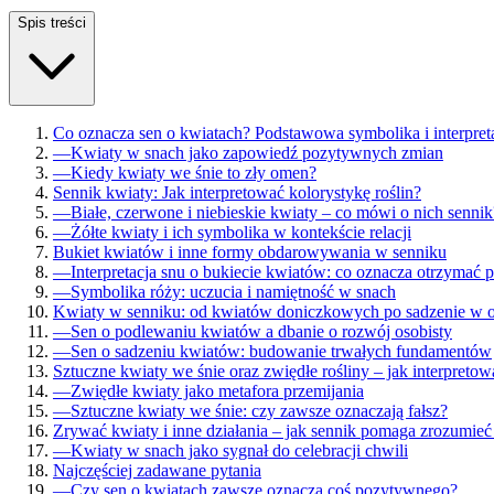
Spis treści
Co oznacza sen o kwiatach? Podstawowa symbolika i interpret
—
Kwiaty w snach jako zapowiedź pozytywnych zmian
—
Kiedy kwiaty we śnie to zły omen?
Sennik kwiaty: Jak interpretować kolorystykę roślin?
—
Białe, czerwone i niebieskie kwiaty – co mówi o nich sennik
—
Żółte kwiaty i ich symbolika w kontekście relacji
Bukiet kwiatów i inne formy obdarowywania w senniku
—
Interpretacja snu o bukiecie kwiatów: co oznacza otrzymać p
—
Symbolika róży: uczucia i namiętność w snach
Kwiaty w senniku: od kwiatów doniczkowych po sadzenie w o
—
Sen o podlewaniu kwiatów a dbanie o rozwój osobisty
—
Sen o sadzeniu kwiatów: budowanie trwałych fundamentów
Sztuczne kwiaty we śnie oraz zwiędłe rośliny – jak interpreto
—
Zwiędłe kwiaty jako metafora przemijania
—
Sztuczne kwiaty we śnie: czy zawsze oznaczają fałsz?
Zrywać kwiaty i inne działania – jak sennik pomaga zrozumieć
—
Kwiaty w snach jako sygnał do celebracji chwili
Najczęściej zadawane pytania
—
Czy sen o kwiatach zawsze oznacza coś pozytywnego?