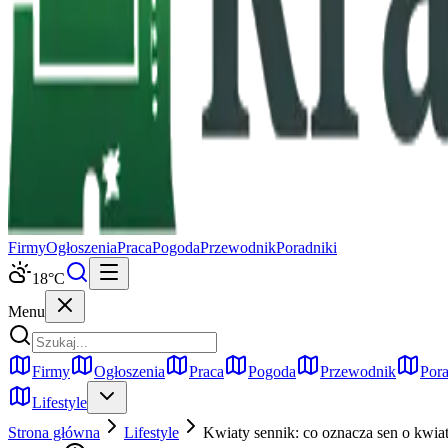
Firmy
Ogłoszenia
Praca
Pogoda
Przewodnik
Poradniki
18
°C
Menu
Firmy
Ogłoszenia
Praca
Pogoda
Przewodnik
Pora
Lifestyle
Strona główna
Lifestyle
Kwiaty sennik: co oznacza sen o kwiat