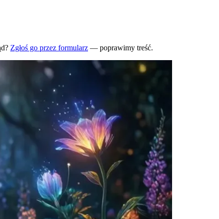
ąd?
Zgłoś go przez formularz
— poprawimy treść.