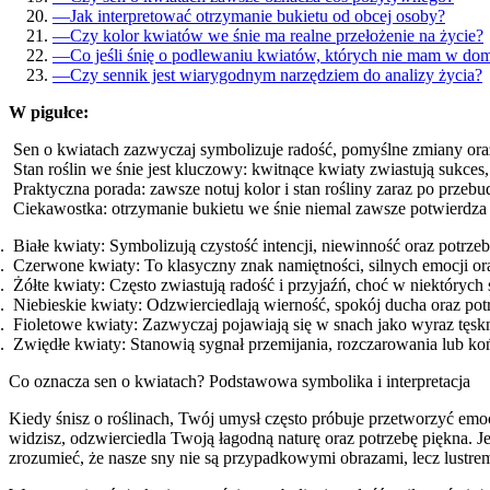
—
Jak interpretować otrzymanie bukietu od obcej osoby?
—
Czy kolor kwiatów we śnie ma realne przełożenie na życie?
—
Co jeśli śnię o podlewaniu kwiatów, których nie mam w do
—
Czy sennik jest wiarygodnym narzędziem do analizy życia?
W pigułce:
Sen o kwiatach zazwyczaj symbolizuje radość, pomyślne zmiany ora
Stan roślin we śnie jest kluczowy: kwitnące kwiaty zwiastują sukces,
Praktyczna porada: zawsze notuj kolor i stan rośliny zaraz po przebu
Ciekawostka: otrzymanie bukietu we śnie niemal zawsze potwierdz
Białe kwiaty: Symbolizują czystość intencji, niewinność oraz potrze
Czerwone kwiaty: To klasyczny znak namiętności, silnych emocji or
Żółte kwiaty: Często zwiastują radość i przyjaźń, choć w niektórych
Niebieskie kwiaty: Odzwierciedlają wierność, spokój ducha oraz po
Fioletowe kwiaty: Zazwyczaj pojawiają się w snach jako wyraz tęskn
Zwiędłe kwiaty: Stanowią sygnał przemijania, rozczarowania lub ko
Co oznacza sen o kwiatach? Podstawowa symbolika i interpretacja
Kiedy śnisz o roślinach, Twój umysł często próbuje przetworzyć emo
widzisz, odzwierciedla Twoją łagodną naturę oraz potrzebę piękna. Je
zrozumieć, że nasze sny nie są przypadkowymi obrazami, lecz lustre