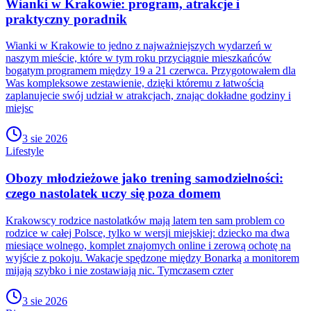
Wianki w Krakowie: program, atrakcje i
praktyczny poradnik
Wianki w Krakowie to jedno z najważniejszych wydarzeń w
naszym mieście, które w tym roku przyciągnie mieszkańców
bogatym programem między 19 a 21 czerwca. Przygotowałem dla
Was kompleksowe zestawienie, dzięki któremu z łatwością
zaplanujecie swój udział w atrakcjach, znając dokładne godziny i
miejsc
3 sie 2026
Lifestyle
Obozy młodzieżowe jako trening samodzielności:
czego nastolatek uczy się poza domem
Krakowscy rodzice nastolatków mają latem ten sam problem co
rodzice w całej Polsce, tylko w wersji miejskiej: dziecko ma dwa
miesiące wolnego, komplet znajomych online i zerową ochotę na
wyjście z pokoju. Wakacje spędzone między Bonarką a monitorem
mijają szybko i nie zostawiają nic. Tymczasem czter
3 sie 2026