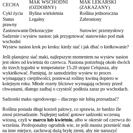
MAK WSCHODNI
MAK LEKARSKI
CECHA
(OZDOBNY)
(ZAKAZANY)
Cykl życia
Bylina wieloletnia
Roślina jednoroczna
Status
Legalny
Zabroniony
prawny
Zastosowanie
Dekoracyjne
Surowiec przemysłowy
Sadzenie i wysiew nasion: jak przygotować stanowisko pod mak
wschodni
Wysiew nasion krok po kroku: kiedy siać i jak dbać o kiełkowanie?
Jeśli planujesz siać maki, najlepszym momentem na wysiew nasion
jest okres od kwietnia do czerwca. Nasiona potrzebują około dwóch
do trzech tygodni w temperaturze 15-20 stopni Celsjusza, aby
wykiełkować. Pamiętaj, że samodzielny wysiew to proces
wymagający cierpliwości, ponieważ rośliny kwitną dopiero w
kolejnym roku. Młode rozety liściowe wymagają ochrony przed
chwastami, dlatego zadbaj o czystość podłoża zaraz po wschodach.
Sadzonki maku ogrodowego – dlaczego nie lubią przesadzać?
Roślina posiada długi korzeń palowy, co sprawia, że bardzo źle
znosi przesadzanie. Najlepiej sadzić gotowe sadzonki wczesną
wiosną, czyli w
marcu lub kwietniu
, albo w okresie od czerwca do
września. Profesjonalny ogrodnik wie, że jeśli musisz przenieść mak
na inne miejsce, zachowaj dużą bryłę ziemi, aby nie naruszyć