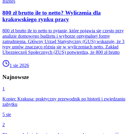
Biznes
800 zł brutto ile to netto? Wyliczenia dla
krakowskiego rynku pracy
800 zł brutto ile to netto to pytanie, które pojawia się często przy
analizie domowego budżetu i wyborze optymalnej formy
zatrudnienia. Główny Urząd Statystyczny (GUS) wskazuje, że 3
typy umów znacząco różnią się w wyliczeniach netto. Zakład
Ubezpieczeń Społecznych (ZUS) potwierdza, że 800 zł brutto
1 sie 2026
Najnowsze
1
Kopiec Krakusa: praktyczny przewodnik po historii i zwiedzaniu
zabytku
5 sie
2