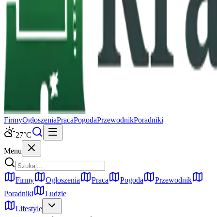
Firmy
Ogłoszenia
Praca
Pogoda
Przewodnik
Poradniki
27
°C
Menu
Firmy
Ogłoszenia
Praca
Pogoda
Przewodnik
Poradniki
Ludzie
Lifestyle