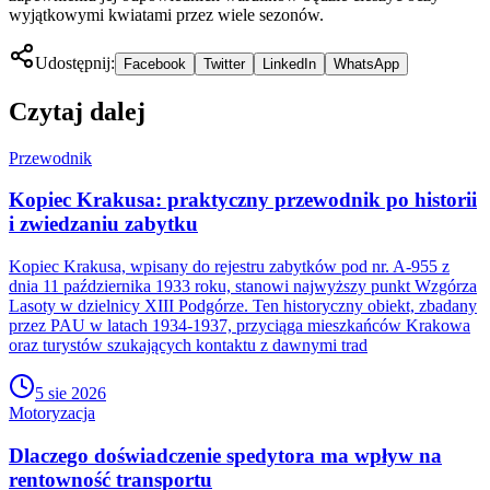
wyjątkowymi kwiatami przez wiele sezonów.
Udostępnij:
Facebook
Twitter
LinkedIn
WhatsApp
Czytaj dalej
Przewodnik
Kopiec Krakusa: praktyczny przewodnik po historii
i zwiedzaniu zabytku
Kopiec Krakusa, wpisany do rejestru zabytków pod nr. A-955 z
dnia 11 października 1933 roku, stanowi najwyższy punkt Wzgórza
Lasoty w dzielnicy XIII Podgórze. Ten historyczny obiekt, zbadany
przez PAU w latach 1934-1937, przyciąga mieszkańców Krakowa
oraz turystów szukających kontaktu z dawnymi trad
5 sie 2026
Motoryzacja
Dlaczego doświadczenie spedytora ma wpływ na
rentowność transportu