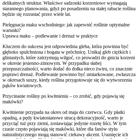
delikatnych struktur. Właściwe sadzonki korzeniowe wymagają
starannego planowania, gdyż po posadzeniu na stałej rabacie roślina
będzie się rozrastać przez wiele lat.
Pielęgnacja maku wschodniego: jak zapewnić roślinie optymalne
warunki?
Uprawa maku – podlewanie i drenaż w praktyce
Kluczem do sukcesu jest odpowiednia gleba, która powinna być
głęboko spulchniona i bogata w próchnicę. Unikaj gleb ciężkich i
gliniastych, które zatrzymują wilgoć, co prowadzi do gnicia korzeni
w okresie jesienno-zimowym. W przypadku słabej
przepuszczalności, warto dodać do dołka nieco żwiru, co znacznie
poprawi drenaż. Podlewanie powinno być umiarkowane, zwłaszcza
w okresach suszy, kiedy roślina przygotowuje się do wytworzenia
pąków kwiatowych.
Przycinanie rośliny po kwitnieniu – co zrobić, gdy pojawią się
makówki?
Kwitnienie przypada na okres od maja do czerwca. Gdy płatki
opadną, a pędy kwiatostanowe stracą dekoracyjność, warto je
przyciąć tuż przy ziemi, zostawiając jedynie rozetę liści. W tym
czasie często pojawiają się makówki, które dla fanów stylu
naturalistycznego mogą stanowić ciekawy akcent. Usunięcie ich