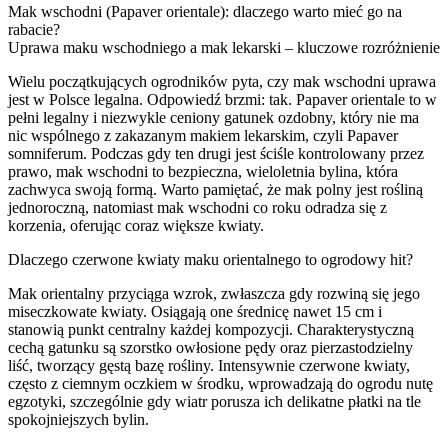
Mak wschodni (Papaver orientale): dlaczego warto mieć go na
rabacie?
Uprawa maku wschodniego a mak lekarski – kluczowe rozróżnienie
Wielu początkujących ogrodników pyta, czy mak wschodni uprawa
jest w Polsce legalna. Odpowiedź brzmi: tak. Papaver orientale to w
pełni legalny i niezwykle ceniony gatunek ozdobny, który nie ma
nic wspólnego z zakazanym makiem lekarskim, czyli Papaver
somniferum. Podczas gdy ten drugi jest ściśle kontrolowany przez
prawo, mak wschodni to bezpieczna, wieloletnia bylina, która
zachwyca swoją formą. Warto pamiętać, że mak polny jest rośliną
jednoroczną, natomiast mak wschodni co roku odradza się z
korzenia, oferując coraz większe kwiaty.
Dlaczego czerwone kwiaty maku orientalnego to ogrodowy hit?
Mak orientalny przyciąga wzrok, zwłaszcza gdy rozwiną się jego
miseczkowate kwiaty. Osiągają one średnicę nawet 15 cm i
stanowią punkt centralny każdej kompozycji. Charakterystyczną
cechą gatunku są szorstko owłosione pędy oraz pierzastodzielny
liść, tworzący gęstą bazę rośliny. Intensywnie czerwone kwiaty,
często z ciemnym oczkiem w środku, wprowadzają do ogrodu nutę
egzotyki, szczególnie gdy wiatr porusza ich delikatne płatki na tle
spokojniejszych bylin.