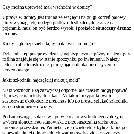
Czy można uprawiać mak wschodni w donicy?
Uprawa w donicy jest trudna ze względu na długi korzeń palowy,
który wymaga głębokiego podłoża. Jeśli zdecydujesz się na
pojemnik, musi on być bardzo wysoki i posiadać
skuteczny drenaż
na dnie.
Kiedy najlepiej dzielić kępy maku wschodniego?
Dzielenie kęp przeprowadza się najbezpieczniej późnym latem, gdy
roślina znajduje się w stanie spoczynku po kwitnieniu. Należy
jednak robić to ostrożnie, pamiętając o delikatności systemu
korzeniowego.
Jakie szkodniki najczęściej atakują maki?
Maki wschodnie są zazwyczaj odporne, ale czasem mogą pojawić
się mszyce na młodych pąkach. W takim przypadku warto
zastosować ekologiczne preparaty lub po prostu spłukać szkodniki
silnym strumieniem wody.
Podsumowując, sukces w uprawie maku wschodniego zależy od
wyboru słonecznego stanowiska z przepuszczalną glebą oraz
unikania przesadzania. Pamiętaj, że to wieloletnia bylina, która po
zapewnieniu jej odpowiednich warunków będzie cieszyć oczy