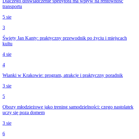
Dlaczego doświadczenie spedytora ma wpływ na rentowność
transportu
5 sie
3
Święty Jan Kanty: praktyczny przewodnik po życiu i miejscach
kultu
4 sie
4
Wianki w Krakowie: program, atrakcje i praktyczny poradnik
3 sie
5
Obozy młodzieżowe jako trening samodzielności: czego nastolatek
uczy się poza domem
3 sie
6