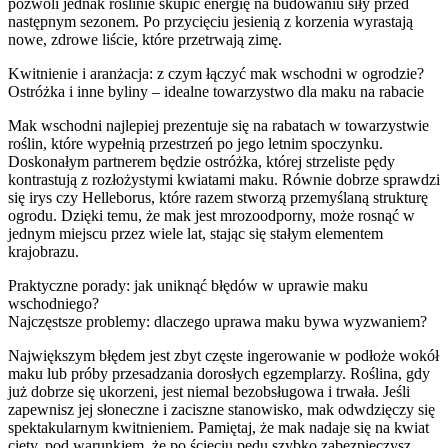
pozwoli jednak roślinie skupić energię na budowaniu siły przed
następnym sezonem. Po przycięciu jesienią z korzenia wyrastają
nowe, zdrowe liście, które przetrwają zimę.
Kwitnienie i aranżacja: z czym łączyć mak wschodni w ogrodzie?
Ostróżka i inne byliny – idealne towarzystwo dla maku na rabacie
Mak wschodni najlepiej prezentuje się na rabatach w towarzystwie
roślin, które wypełnią przestrzeń po jego letnim spoczynku.
Doskonałym partnerem będzie ostróżka, której strzeliste pędy
kontrastują z rozłożystymi kwiatami maku. Równie dobrze sprawdzi
się irys czy Helleborus, które razem stworzą przemyślaną strukturę
ogrodu. Dzięki temu, że mak jest mrozoodporny, może rosnąć w
jednym miejscu przez wiele lat, stając się stałym elementem
krajobrazu.
Praktyczne porady: jak uniknąć błędów w uprawie maku
wschodniego?
Najczęstsze problemy: dlaczego uprawa maku bywa wyzwaniem?
Największym błędem jest zbyt częste ingerowanie w podłoże wokół
maku lub próby przesadzania dorosłych egzemplarzy. Roślina, gdy
już dobrze się ukorzeni, jest niemal bezobsługowa i trwała. Jeśli
zapewnisz jej słoneczne i zaciszne stanowisko, mak odwdzięczy się
spektakularnym kwitnieniem. Pamiętaj, że mak nadaje się na kwiat
cięty, pod warunkiem, że po ścięciu pędu szybko zabezpieczysz