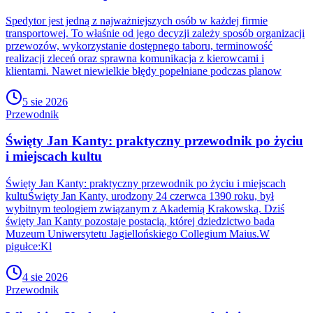
Spedytor jest jedną z najważniejszych osób w każdej firmie
transportowej. To właśnie od jego decyzji zależy sposób organizacji
przewozów, wykorzystanie dostępnego taboru, terminowość
realizacji zleceń oraz sprawna komunikacja z kierowcami i
klientami. Nawet niewielkie błędy popełniane podczas planow
5 sie 2026
Przewodnik
Święty Jan Kanty: praktyczny przewodnik po życiu
i miejscach kultu
Święty Jan Kanty: praktyczny przewodnik po życiu i miejscach
kultuŚwięty Jan Kanty, urodzony 24 czerwca 1390 roku, był
wybitnym teologiem związanym z Akademią Krakowską. Dziś
święty Jan Kanty pozostaje postacią, której dziedzictwo bada
Muzeum Uniwersytetu Jagiellońskiego Collegium Maius.W
pigułce:Kl
4 sie 2026
Przewodnik