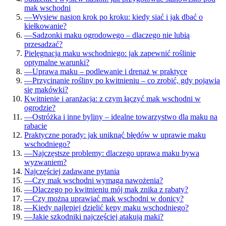
mak wschodni
—
Wysiew nasion krok po kroku: kiedy siać i jak dbać o
kiełkowanie?
—
Sadzonki maku ogrodowego – dlaczego nie lubią
przesadzać?
Pielęgnacja maku wschodniego: jak zapewnić roślinie
optymalne warunki?
—
Uprawa maku – podlewanie i drenaż w praktyce
—
Przycinanie rośliny po kwitnieniu – co zrobić, gdy pojawią
się makówki?
Kwitnienie i aranżacja: z czym łączyć mak wschodni w
ogrodzie?
—
Ostróżka i inne byliny – idealne towarzystwo dla maku na
rabacie
Praktyczne porady: jak uniknąć błędów w uprawie maku
wschodniego?
—
Najczęstsze problemy: dlaczego uprawa maku bywa
wyzwaniem?
Najczęściej zadawane pytania
—
Czy mak wschodni wymaga nawożenia?
—
Dlaczego po kwitnieniu mój mak znika z rabaty?
—
Czy można uprawiać mak wschodni w donicy?
—
Kiedy najlepiej dzielić kępy maku wschodniego?
—
Jakie szkodniki najczęściej atakują maki?