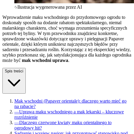
Ilustracja wygenerowana przez AI
Wprowadzenie maku wschodniego do przydomowego ogrodu to
doskonały sposób na dodanie rabatom spektakularnego, niemal
malarskiego charakteru, choć wymaga zrozumienia specyficznych
potrzeb tej byliny. W tym przewodniku znajdziesz konkretne,
sprawdzone wskazówki dotyczące uprawy i pielęgnacji Papaver
orientale, dzięki którym unikniesz najczęstszych błędów przy
sadzeniu i przesadzaniu roślin. Korzystając z tej eksperckiej wiedzy,
szybko przekonasz się, jak satysfakcjonująca dla każdego ogrodnika
może być
mak wschodni uprawa
.
Spis treści
Mak wschodni (Papaver orientale): dlaczego warto mieć go
na rabacie?
—
Uprawa maku wschodniego a mak lekarski – kluczowe
rozróżnienie
—
Dlaczego czerwone kwiaty maku orientalnego to
ogrodowy hit?
Sadzenie i wysiew nasion: jak przygotować stanowisko pod