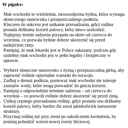
W pigułce:
Mak wschodni to wieloletnia, mrozoodporna bylina, która wymaga
słonecznego stanowiska i przepuszczalnego podłoża.
Kluczem do sukcesu jest unikanie przesadzania, gdyż roślina
posiada delikatny korzeń palowy, który łatwo uszkodzić.
Najlepszy termin sadzenia przypada na okres od czerwca do
września, co pozwala bylinie dobrze ukorzenić się przed
nadejściem zimy.
Pamiętaj, że mak lekarski jest w Polsce zakazany, podczas gdy
ozdobny mak wschodni jest w pełni legalny i bezpieczny w
uprawie.
Wybierz słoneczne stanowisko z żyzną i przepuszczalną glebą, aby
zapewnić roślinie optymalne warunki do rozwoju.
Zadbaj o drenaż podłoża, ponieważ mak wschodni nie toleruje
zastojów wody, które mogą prowadzić do gnicia korzeni.
Pamiętaj o odpowiednim terminie sadzenia – od czerwca do
września – co pozwoli roślinie dobrze ukorzenić się przed zimą.
Unikaj częstego przesadzania rośliny, gdyż posiada ona delikatny
korzeń palowy, który bardzo źle znosi jakiekolwiek naruszenie
struktury.
Przycinaj roślinę tuż przy ziemi po zakończeniu kwitnienia, by
jesienią pobudzić wzrost nowej rozety liściowej.