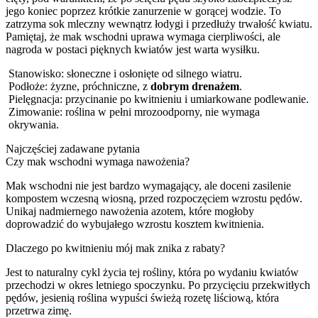
jego koniec poprzez krótkie zanurzenie w gorącej wodzie. To
zatrzyma sok mleczny wewnątrz łodygi i przedłuży trwałość kwiatu.
Pamiętaj, że mak wschodni uprawa wymaga cierpliwości, ale
nagroda w postaci pięknych kwiatów jest warta wysiłku.
Stanowisko: słoneczne i osłonięte od silnego wiatru.
Podłoże: żyzne, próchniczne, z
dobrym drenażem
.
Pielęgnacja: przycinanie po kwitnieniu i umiarkowane podlewanie.
Zimowanie: roślina w pełni mrozoodporny, nie wymaga
okrywania.
Najczęściej zadawane pytania
Czy mak wschodni wymaga nawożenia?
Mak wschodni nie jest bardzo wymagający, ale doceni zasilenie
kompostem wczesną wiosną, przed rozpoczęciem wzrostu pędów.
Unikaj nadmiernego nawożenia azotem, które mogłoby
doprowadzić do wybujałego wzrostu kosztem kwitnienia.
Dlaczego po kwitnieniu mój mak znika z rabaty?
Jest to naturalny cykl życia tej rośliny, która po wydaniu kwiatów
przechodzi w okres letniego spoczynku. Po przycięciu przekwitłych
pędów, jesienią roślina wypuści świeżą rozetę liściową, która
przetrwa zimę.