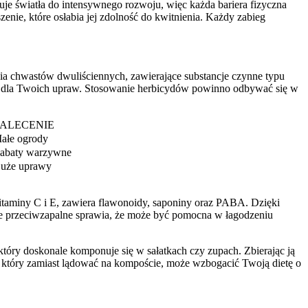
uje światła do intensywnego rozwoju, więc każda bariera fizyczna
enie, które osłabia jej zdolność do kwitnienia. Każdy zabieg
ia chwastów dwuliściennych, zawierające substancje czynne typu
czny dla Twoich upraw. Stosowanie herbicydów powinno odbywać się w
ALECENIE
ałe ogrody
abaty warzywne
uże uprawy
 witaminy C i E, zawiera flawonoidy, saponiny oraz PABA. Dzięki
nie przeciwzapalne sprawia, że może być pomocna w łagodzeniu
tóry doskonale komponuje się w sałatkach czy zupach. Zbierając ją
a", który zamiast lądować na kompoście, może wzbogacić Twoją dietę o