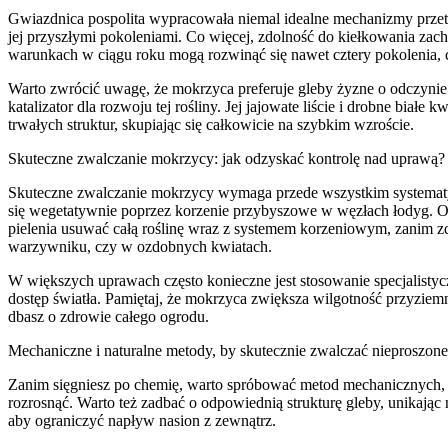
Gwiazdnica pospolita wypracowała niemal idealne mechanizmy przetrw
jej przyszłymi pokoleniami. Co więcej, zdolność do kiełkowania zac
warunkach w ciągu roku mogą rozwinąć się nawet cztery pokolenia, c
Warto zwrócić uwagę, że mokrzyca preferuje gleby żyzne o odczynie
katalizator dla rozwoju tej rośliny. Jej jajowate liście i drobne biał
trwałych struktur, skupiając się całkowicie na szybkim wzroście.
Skuteczne zwalczanie mokrzycy: jak odzyskać kontrolę nad uprawą?
Skuteczne zwalczanie mokrzycy wymaga przede wszystkim systematyczn
się wegetatywnie poprzez korzenie przybyszowe w węzłach łodyg. Ozn
pielenia usuwać całą roślinę wraz z systemem korzeniowym, zanim z
warzywniku, czy w ozdobnych kwiatach.
W większych uprawach często konieczne jest stosowanie specjalistycz
dostęp światła. Pamiętaj, że mokrzyca zwiększa wilgotność przyziemn
dbasz o zdrowie całego ogrodu.
Mechaniczne i naturalne metody, by skutecznie zwalczać nieproszone
Zanim sięgniesz po chemię, warto spróbować metod mechanicznych, k
rozrosnąć. Warto też zadbać o odpowiednią strukturę gleby, unikają
aby ograniczyć napływ nasion z zewnątrz.