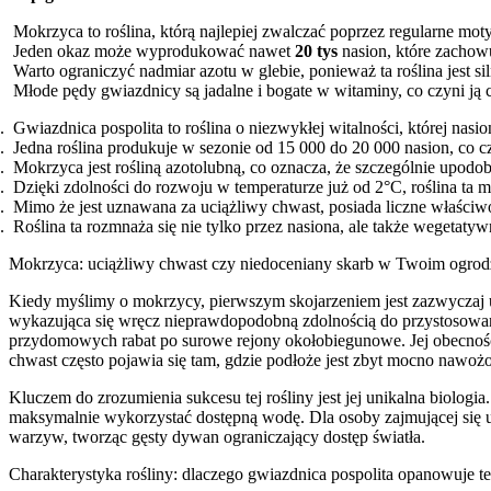
Mokrzyca to roślina, którą najlepiej zwalczać poprzez regularne mo
Jeden okaz może wyprodukować nawet
20 tys
nasion, które zachow
Warto ograniczyć nadmiar azotu w glebie, ponieważ ta roślina jest sil
Młode pędy gwiazdnicy są jadalne i bogate w witaminy, co czyni ją 
Gwiazdnica pospolita to roślina o niezwykłej witalności, której nasio
Jedna roślina produkuje w sezonie od 15 000 do 20 000 nasion, co 
Mokrzyca jest rośliną azotolubną, co oznacza, że szczególnie upodo
Dzięki zdolności do rozwoju w temperaturze już od 2°C, roślina ta m
Mimo że jest uznawana za uciążliwy chwast, posiada liczne właściwoś
Roślina ta rozmnaża się nie tylko przez nasiona, ale także wegetat
Mokrzyca: uciążliwy chwast czy niedoceniany skarb w Twoim ogrod
Kiedy myślimy o mokrzycy, pierwszym skojarzeniem jest zazwyczaj uc
wykazująca się wręcz nieprawdopodobną zdolnością do przystosowania
przydomowych rabat po surowe rejony okołobiegunowe. Jej obecność w
chwast często pojawia się tam, gdzie podłoże jest zbyt mocno nawoż
Kluczem do zrozumienia sukcesu tej rośliny jest jej unikalna biologia
maksymalnie wykorzystać dostępną wodę. Dla osoby zajmującej się u
warzyw, tworząc gęsty dywan ograniczający dostęp światła.
Charakterystyka rośliny: dlaczego gwiazdnica pospolita opanowuje t