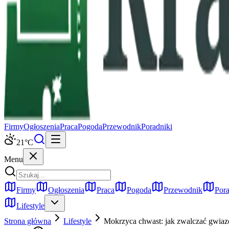
Firmy
Ogłoszenia
Praca
Pogoda
Przewodnik
Poradniki
21
°C
Menu
Firmy
Ogłoszenia
Praca
Pogoda
Przewodnik
Pora
Lifestyle
Strona główna
Lifestyle
Mokrzyca chwast: jak zwalczać gwiaz