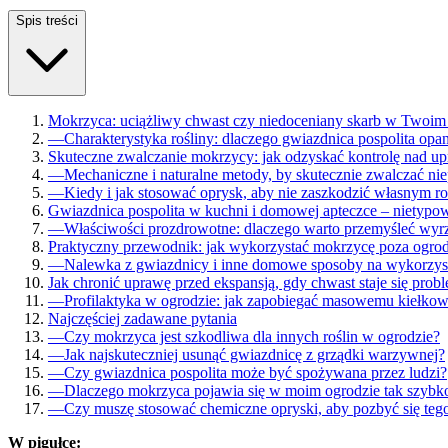
Spis treści
Mokrzyca: uciążliwy chwast czy niedoceniany skarb w Twoim
—
Charakterystyka rośliny: dlaczego gwiazdnica pospolita opa
Skuteczne zwalczanie mokrzycy: jak odzyskać kontrolę nad u
—
Mechaniczne i naturalne metody, by skutecznie zwalczać ni
—
Kiedy i jak stosować oprysk, aby nie zaszkodzić własnym r
Gwiazdnica pospolita w kuchni i domowej apteczce – nietypow
—
Właściwości prozdrowotne: dlaczego warto przemyśleć wyrzu
Praktyczny przewodnik: jak wykorzystać mokrzycę poza ogro
—
Nalewka z gwiazdnicy i inne domowe sposoby na wykorzys
Jak chronić uprawę przed ekspansją, gdy chwast staje się pro
—
Profilaktyka w ogrodzie: jak zapobiegać masowemu kiełkow
Najczęściej zadawane pytania
—
Czy mokrzyca jest szkodliwa dla innych roślin w ogrodzie?
—
Jak najskuteczniej usunąć gwiazdnicę z grządki warzywnej?
—
Czy gwiazdnica pospolita może być spożywana przez ludzi?
—
Dlaczego mokrzyca pojawia się w moim ogrodzie tak szybk
—
Czy muszę stosować chemiczne opryski, aby pozbyć się teg
W pigułce: