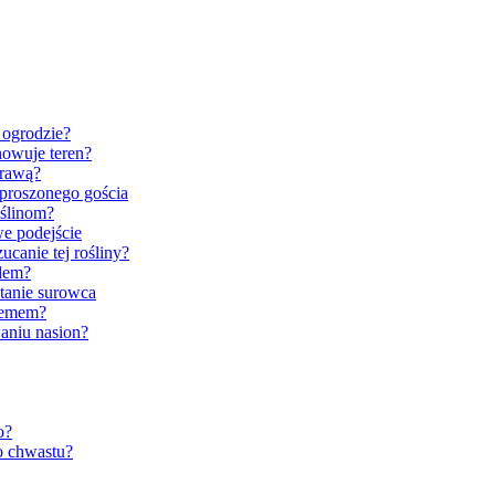
 ogrodzie?
nowuje teren?
prawą?
eproszonego gościa
oślinom?
e podejście
canie tej rośliny?
dem?
tanie surowca
blemem?
aniu nasion?
o?
o chwastu?