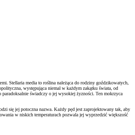
i. Stellaria media to roślina należąca do rodziny goździkowatych,
mopolityczna, występująca niemal w każdym zakątku świata, od
o paradoksalnie świadczy o jej wysokiej żyzności. Ten mokrzyca
wodzi się jej potoczna nazwa. Każdy pęd jest zaprojektowany tak, aby
owania w niskich temperaturach pozwala jej wyprzedzić większość