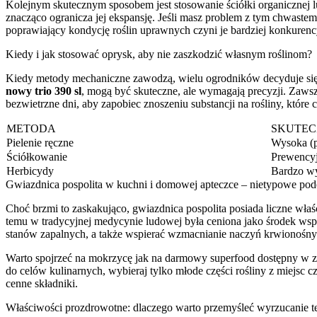
Kolejnym skutecznym sposobem jest stosowanie ściółki organicznej l
znacząco ogranicza jej ekspansję. Jeśli masz problem z tym chwastem
poprawiający kondycję roślin uprawnych czyni je bardziej konkuren
Kiedy i jak stosować oprysk, aby nie zaszkodzić własnym roślinom?
Kiedy metody mechaniczne zawodzą, wielu ogrodników decyduje się n
nowy trio 390 sl
, mogą być skuteczne, ale wymagają precyzji. Zaws
bezwietrzne dni, aby zapobiec znoszeniu substancji na rośliny, które
METODA
SKUTEC
Pielenie ręczne
Wysoka (
Ściółkowanie
Prewency
Herbicydy
Bardzo w
Gwiazdnica pospolita w kuchni i domowej apteczce – nietypowe pod
Choć brzmi to zaskakująco, gwiazdnica pospolita posiada liczne właś
temu w tradycyjnej medycynie ludowej była ceniona jako środek wspo
stanów zapalnych, a także wspierać wzmacnianie naczyń krwionośny
Warto spojrzeć na mokrzycę jak na darmowy superfood dostępny w zas
do celów kulinarnych, wybieraj tylko młode części rośliny z miejsc 
cenne składniki.
Właściwości prozdrowotne: dlaczego warto przemyśleć wyrzucanie te