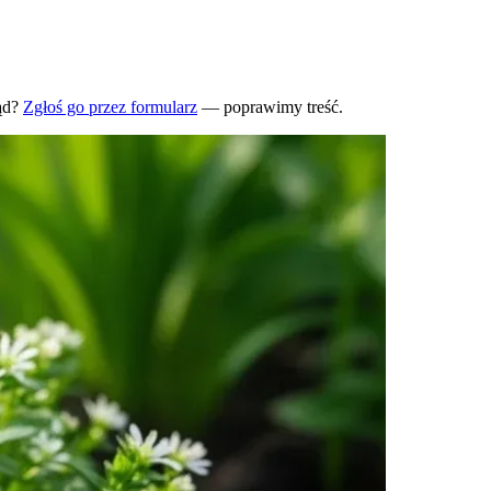
ąd?
Zgłoś go przez formularz
— poprawimy treść.