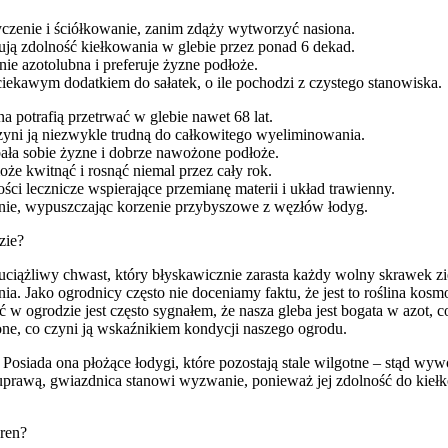
tyczenie i ściółkowanie, zanim zdąży wytworzyć nasiona.
ują zdolność kiełkowania w glebie przez ponad 6 dekad.
nie azotolubna i preferuje żyzne podłoże.
ciekawym dodatkiem do sałatek, o ile pochodzi z czystego stanowiska.
na potrafią przetrwać w glebie nawet 68 lat.
czyni ją niezwykle trudną do całkowitego wyeliminowania.
bała sobie żyzne i dobrze nawożone podłoże.
oże kwitnąć i rosnąć niemal przez cały rok.
ci lecznicze wspierające przemianę materii i układ trawienny.
ywnie, wypuszczając korzenie przybyszowe z węzłów łodyg.
zie?
iążliwy chwast, który błyskawicznie zarasta każdy wolny skrawek ziem
. Jako ogrodnicy często nie doceniamy faktu, że jest to roślina kos
 ogrodzie jest często sygnałem, że nasza gleba jest bogata w azot, c
one, co czyni ją wskaźnikiem kondycji naszego ogrodu.
. Posiada ona płożące łodygi, które pozostają stale wilgotne – stąd wy
prawą, gwiazdnica stanowi wyzwanie, ponieważ jej zdolność do kiełk
eren?