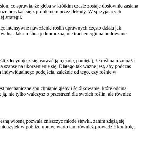
on, co sprawia, że gleba w krótkim czasie zostaje dosłownie zasiana
może borykać się z problemem przez dekady. W sprzyjających
 strategii.
ęc intensywne nawożenie roślin uprawnych często działa jak
nawalną. Jako roślina jednoroczna, nie traci energii na budowanie
i zdecydujesz się usuwać ją ręcznie, pamiętaj, że roślina rozmnaża
szansę na ukorzenienie się. Dlatego tak ważne jest, aby podczas
ndywidualnego podejścia, zależnie od tego, czy rośnie w
est mechaniczne spulchnianie gleby i ściółkowanie, które odcina
, nie tylko walczysz o przestrzeń dla swoich roślin, ale również
esną wiosną pozwala zniszczyć młode siewki, zanim zdążą się
e nieużytek w pobliżu upraw, warto tam również prowadzić kontrolę,