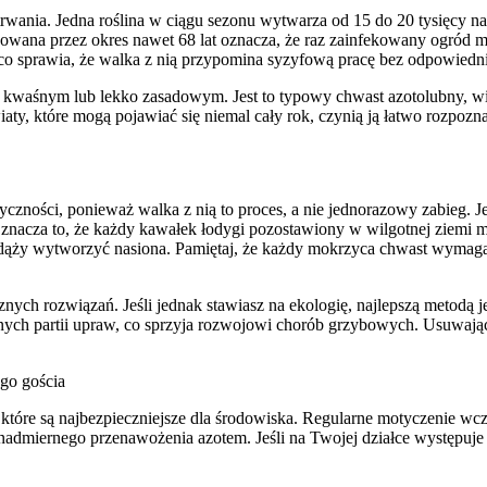
ania. Jedna roślina w ciągu sezonu wytwarza od 15 do 20 tysięcy nasi
howana przez okres nawet 68 lat oznacza, że raz zainfekowany ogród 
o sprawia, że walka z nią przypomina syzyfową pracę bez odpowiedniej
 kwaśnym lub lekko zasadowym. Jest to typowy chwast azotolubny, wi
e kwiaty, które mogą pojawiać się niemal cały rok, czynią ją łatwo rozpoz
ości, ponieważ walka z nią to proces, a nie jednorazowy zabieg. Jeśl
acza to, że każdy kawałek łodygi pozostawiony w wilgotnej ziemi ma 
dąży wytworzyć nasiona. Pamiętaj, że każdy mokrzyca chwast wymaga i
nych rozwiązań. Jeśli jednak stawiasz na ekologię, najlepszą metodą j
ych partii upraw, co sprzyja rozwojowi chorób grzybowych. Usuwając ją
go gościa
tóre są najbezpieczniejsze dla środowiska. Regularne motyczenie wcz
c nadmiernego przenawożenia azotem. Jeśli na Twojej działce występuj