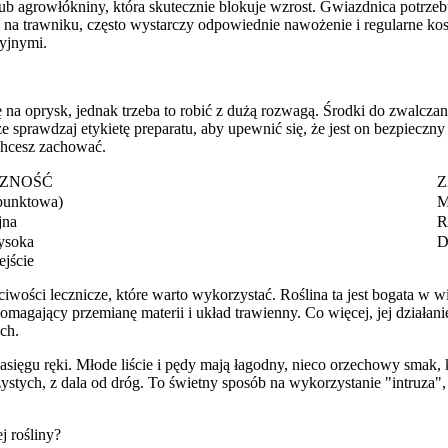
ub agrowłókniny, która skutecznie blokuje wzrost. Gwiazdnica potrzeb
 na trawniku, często wystarczy odpowiednie nawożenie i regularne kosz
cyjnymi.
a oprysk, jednak trzeba to robić z dużą rozwagą. Środki do zwalczan
ze sprawdzaj etykietę preparatu, aby upewnić się, że jest on bezpie
 chcesz zachować.
ZNOŚĆ
Z
punktowa)
M
jna
R
ysoka
D
ejście
ciwości lecznicze, które warto wykorzystać. Roślina ta jest bogata w
magający przemianę materii i układ trawienny. Co więcej, jej działa
ch.
ięgu ręki. Młode liście i pędy mają łagodny, nieco orzechowy smak, k
czystych, z dala od dróg. To świetny sposób na wykorzystanie "intruz
j rośliny?