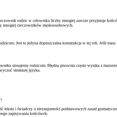
Rzeczownik rodzic w celowniku liczby mnogiej zawsze przyjmuje końcó
czby mnogiej rzeczowników męskoosobowych.
icom. Jest to jedyna dopuszczalna konstrukcja w tej roli. Jeśli masz
wniku stosujemy rodzicom. Błędna pisownia często wynika z mazurze
 wyczuć strukturę języka.
i?
ość tekstu i świadczy o nieznajomości podstawowych zasad gramatyczn
nego zapisywania końcówek.