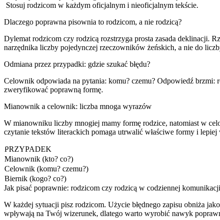
Stosuj rodzicom w każdym oficjalnym i nieoficjalnym tekście.
Dlaczego poprawna pisownia to rodzicom, a nie rodzicą?
Dylemat rodzicom czy rodzicą rozstrzyga prosta zasada deklinacji. 
narzędnika liczby pojedynczej rzeczowników żeńskich, a nie do li
Odmiana przez przypadki: gdzie szukać błędu?
Celownik odpowiada na pytania: komu? czemu? Odpowiedź brzmi: rodz
zweryfikować poprawną formę.
Mianownik a celownik: liczba mnoga wyrazów
W mianowniku liczby mnogiej mamy formę rodzice, natomiast w celo
czytanie tekstów literackich pomaga utrwalić właściwe formy i lepiej
PRZYPADEK
Mianownik (kto? co?)
Celownik (komu? czemu?)
Biernik (kogo? co?)
Jak pisać poprawnie: rodzicom czy rodzicą w codziennej komunikacj
W każdej sytuacji pisz rodzicom. Użycie błędnego zapisu obniża jak
wpływają na Twój wizerunek, dlatego warto wyrobić nawyk popraw