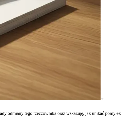
asady odmiany tego rzeczownika oraz wskazuję, jak unikać pomyłek