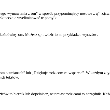
nego wymawiania „-om” w sposób przypominający nosowe „-ą”. Zjawis
 skutecznie wyeliminować te pomyłki.
końcówkę -om. Możesz sprawdzić to na przykładzie wyrazów:
com o zmianach” lub „Dziękuję rodzicom za wsparcie”. W każdym z t
ich tekstów.
ców to biernik lub dopełniacz, natomiast rodzicami to narzędnik. Każ