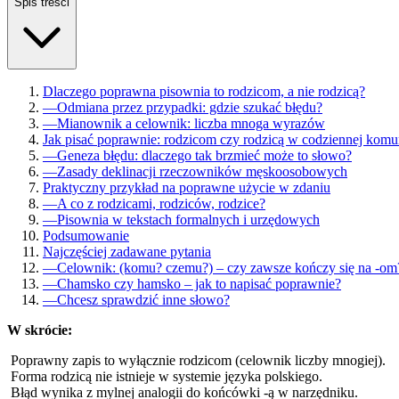
Spis treści
Dlaczego poprawna pisownia to rodzicom, a nie rodzicą?
—
Odmiana przez przypadki: gdzie szukać błędu?
—
Mianownik a celownik: liczba mnoga wyrazów
Jak pisać poprawnie: rodzicom czy rodzicą w codziennej komu
—
Geneza błędu: dlaczego tak brzmieć może to słowo?
—
Zasady deklinacji rzeczowników męskoosobowych
Praktyczny przykład na poprawne użycie w zdaniu
—
A co z rodzicami, rodziców, rodzice?
—
Pisownia w tekstach formalnych i urzędowych
Podsumowanie
Najczęściej zadawane pytania
—
Celownik: (komu? czemu?) – czy zawsze kończy się na -om
—
Chamsko czy hamsko – jak to napisać poprawnie?
—
Chcesz sprawdzić inne słowo?
W skrócie:
Poprawny zapis to wyłącznie rodzicom (celownik liczby mnogiej).
Forma rodzicą nie istnieje w systemie języka polskiego.
Błąd wynika z mylnej analogii do końcówki -ą w narzędniku.