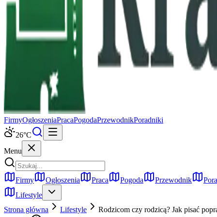
Firmy
Ogłoszenia
Praca
Pogoda
Przewodnik
Poradniki
26
°C
Menu
Firmy
Ogłoszenia
Praca
Pogoda
Przewodnik
Pora
Lifestyle
Strona główna
Lifestyle
Rodzicom czy rodzicą? Jak pisać pop