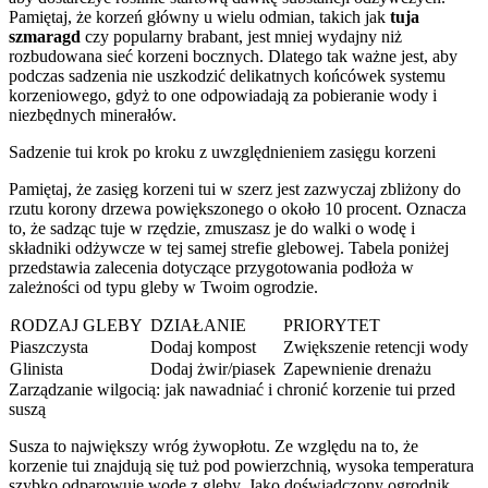
Pamiętaj, że korzeń główny u wielu odmian, takich jak
tuja
szmaragd
czy popularny brabant, jest mniej wydajny niż
rozbudowana sieć korzeni bocznych. Dlatego tak ważne jest, aby
podczas sadzenia nie uszkodzić delikatnych końcówek systemu
korzeniowego, gdyż to one odpowiadają za pobieranie wody i
niezbędnych minerałów.
Sadzenie tui krok po kroku z uwzględnieniem zasięgu korzeni
Pamiętaj, że zasięg korzeni tui w szerz jest zazwyczaj zbliżony do
rzutu korony drzewa powiększonego o około 10 procent. Oznacza
to, że sadząc tuje w rzędzie, zmuszasz je do walki o wodę i
składniki odżywcze w tej samej strefie glebowej. Tabela poniżej
przedstawia zalecenia dotyczące przygotowania podłoża w
zależności od typu gleby w Twoim ogrodzie.
RODZAJ GLEBY
DZIAŁANIE
PRIORYTET
Piaszczysta
Dodaj kompost
Zwiększenie retencji wody
Glinista
Dodaj żwir/piasek
Zapewnienie drenażu
Zarządzanie wilgocią: jak nawadniać i chronić korzenie tui przed
suszą
Susza to największy wróg żywopłotu. Ze względu na to, że
korzenie tui znajdują się tuż pod powierzchnią, wysoka temperatura
szybko odparowuje wodę z gleby. Jako doświadczony ogrodnik