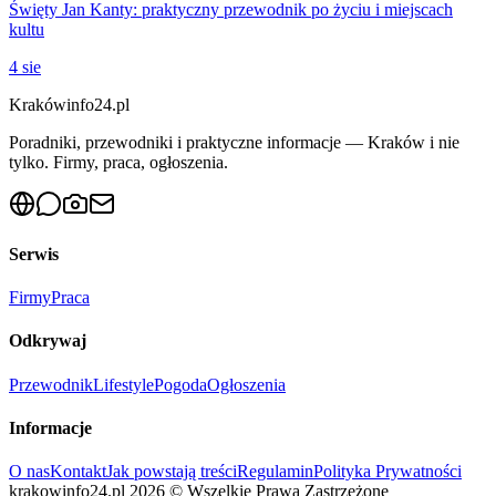
Święty Jan Kanty: praktyczny przewodnik po życiu i miejscach
kultu
4 sie
Krakówinfo24.pl
Poradniki, przewodniki i praktyczne informacje — Kraków i nie
tylko. Firmy, praca, ogłoszenia.
Serwis
Firmy
Praca
Odkrywaj
Przewodnik
Lifestyle
Pogoda
Ogłoszenia
Informacje
O nas
Kontakt
Jak powstają treści
Regulamin
Polityka Prywatności
krakowinfo24.pl
2026
©
Wszelkie Prawa Zastrzeżone