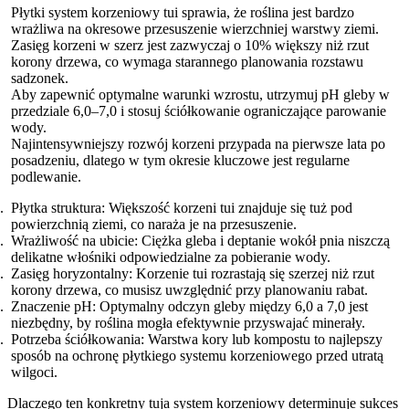
Płytki system korzeniowy tui sprawia, że roślina jest bardzo
wrażliwa na okresowe przesuszenie wierzchniej warstwy ziemi.
Zasięg korzeni w szerz jest zazwyczaj o 10% większy niż rzut
korony drzewa, co wymaga starannego planowania rozstawu
sadzonek.
Aby zapewnić optymalne warunki wzrostu, utrzymuj pH gleby w
przedziale 6,0–7,0 i stosuj ściółkowanie ograniczające parowanie
wody.
Najintensywniejszy rozwój korzeni przypada na pierwsze lata po
posadzeniu, dlatego w tym okresie kluczowe jest regularne
podlewanie.
Płytka struktura: Większość korzeni tui znajduje się tuż pod
powierzchnią ziemi, co naraża je na przesuszenie.
Wrażliwość na ubicie: Ciężka gleba i deptanie wokół pnia niszczą
delikatne włośniki odpowiedzialne za pobieranie wody.
Zasięg horyzontalny: Korzenie tui rozrastają się szerzej niż rzut
korony drzewa, co musisz uwzględnić przy planowaniu rabat.
Znaczenie pH: Optymalny odczyn gleby między 6,0 a 7,0 jest
niezbędny, by roślina mogła efektywnie przyswajać minerały.
Potrzeba ściółkowania: Warstwa kory lub kompostu to najlepszy
sposób na ochronę płytkiego systemu korzeniowego przed utratą
wilgoci.
Dlaczego ten konkretny tuja system korzeniowy determinuje sukces