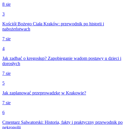
8 sie
3
Kościół Bożego Ciała Kraków: przewodnik po historii i
nabożeństwach
7 sie
4
Jak zadbać o kręgosłup? Zapobieganie wadom postawy u dzieci i
dorosłych
7 sie
5
Jak zaplanować przeprowadzkę w Krakowie?
7 sie
6
Cmentarz Salwatorski: Historia, fakty i praktyczny przewodnik po
nekropolii