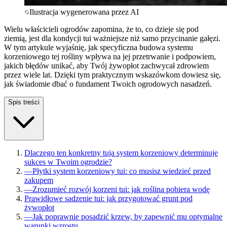
Ilustracja wygenerowana przez AI
Wielu właścicieli ogrodów zapomina, że to, co dzieje się pod
ziemią, jest dla kondycji tui ważniejsze niż samo przycinanie gałęzi.
W tym artykule wyjaśnię, jak specyficzna budowa systemu
korzeniowego tej rośliny wpływa na jej przetrwanie i podpowiem,
jakich błędów unikać, aby Twój żywopłot zachwycał zdrowiem
przez wiele lat. Dzięki tym praktycznym wskazówkom dowiesz się,
jak świadomie dbać o fundament Twoich ogrodowych nasadzeń.
Spis treści
Dlaczego ten konkretny tuja system korzeniowy determinuje
sukces w Twoim ogrodzie?
—
Płytki system korzeniowy tui: co musisz wiedzieć przed
zakupem
—
Zrozumieć rozwój korzeni tui: jak roślina pobiera wodę
Prawidłowe sadzenie tui: jak przygotować grunt pod
żywopłot
—
Jak poprawnie posadzić krzew, by zapewnić mu optymalne
warunki wzrostu