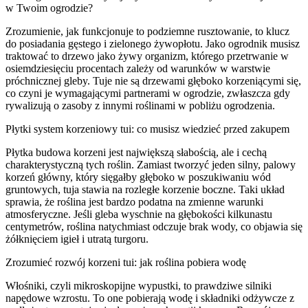
w Twoim ogrodzie?
Zrozumienie, jak funkcjonuje to podziemne rusztowanie, to klucz
do posiadania gęstego i zielonego żywopłotu. Jako ogrodnik musisz
traktować to drzewo jako żywy organizm, którego przetrwanie w
osiemdziesięciu procentach zależy od warunków w warstwie
próchnicznej gleby. Tuje nie są drzewami głęboko korzeniącymi się,
co czyni je wymagającymi partnerami w ogrodzie, zwłaszcza gdy
rywalizują o zasoby z innymi roślinami w pobliżu ogrodzenia.
Płytki system korzeniowy tui: co musisz wiedzieć przed zakupem
Płytka budowa korzeni jest największą słabością, ale i cechą
charakterystyczną tych roślin. Zamiast tworzyć jeden silny, palowy
korzeń główny, który sięgałby głęboko w poszukiwaniu wód
gruntowych, tuja stawia na rozległe korzenie boczne. Taki układ
sprawia, że roślina jest bardzo podatna na zmienne warunki
atmosferyczne. Jeśli gleba wyschnie na głębokości kilkunastu
centymetrów, roślina natychmiast odczuje brak wody, co objawia się
żółknięciem igieł i utratą turgoru.
Zrozumieć rozwój korzeni tui: jak roślina pobiera wodę
Włośniki, czyli mikroskopijne wypustki, to prawdziwe silniki
napędowe wzrostu. To one pobierają wodę i składniki odżywcze z