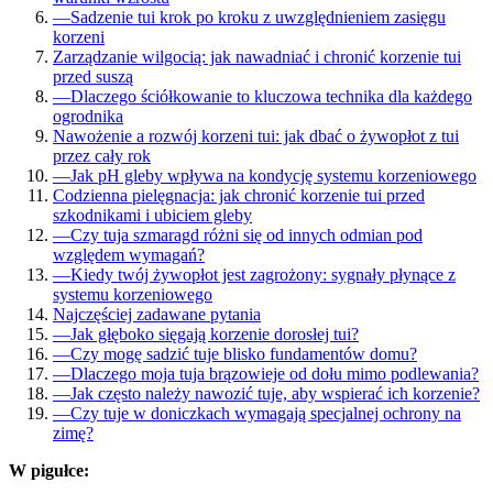
—
Sadzenie tui krok po kroku z uwzględnieniem zasięgu
korzeni
Zarządzanie wilgocią: jak nawadniać i chronić korzenie tui
przed suszą
—
Dlaczego ściółkowanie to kluczowa technika dla każdego
ogrodnika
Nawożenie a rozwój korzeni tui: jak dbać o żywopłot z tui
przez cały rok
—
Jak pH gleby wpływa na kondycję systemu korzeniowego
Codzienna pielęgnacja: jak chronić korzenie tui przed
szkodnikami i ubiciem gleby
—
Czy tuja szmaragd różni się od innych odmian pod
względem wymagań?
—
Kiedy twój żywopłot jest zagrożony: sygnały płynące z
systemu korzeniowego
Najczęściej zadawane pytania
—
Jak głęboko sięgają korzenie dorosłej tui?
—
Czy mogę sadzić tuje blisko fundamentów domu?
—
Dlaczego moja tuja brązowieje od dołu mimo podlewania?
—
Jak często należy nawozić tuje, aby wspierać ich korzenie?
—
Czy tuje w doniczkach wymagają specjalnej ochrony na
zimę?
W pigułce: