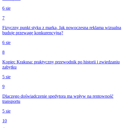
6 sie
7
Fizyczny punkt styku z marką. Jak nowoczesna reklama wizualna
buduje przewagę konkurencyjną?
6 sie
8
Kopiec Krakusa: praktyczny przewodnik po historii i zwiedzaniu
zabytku
5 sie
9
Dlaczego doświadczenie spedytora ma wpływ na rentowność
transportu
5 sie
10