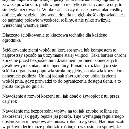
zawsze powtarzam: podlewanie to nie tylko dostarczanie wody, to
strategia przetrwania. W okresach suszy musisz nawadniać rośliny
obficie, ale rzadziej, aby woda dotarła na głębokość odpowiadającą
co najmniej połowie wysokości rośliny, a nie tylko zwilżyła
wierzchnią warstwę ziemi.
Dlaczego ściółkowanie to kluczowa technika dla każdego
ogrodnika
Ściółkowanie ziemi wokół tui korą sosnową lub kompostem to
najprostszy sposób na utrzymanie stałej wilgoci. Taka bariera chroni
korzenie przed bezpośrednim działaniem promieni słonecznych i
gwałtownymi zmianami temperatury. Ponadto, rozkładająca się
ściółka organiczna poprawia strukturę gleby, co ułatwia korzeniom
penetrację podłoża. Unikaj jednak zbyt grubego ubijania ziemi
wokół pnia, gdyż prowadzi to do ograniczenia dostępu tlenu, a to
prosta droga do gnicia.
Nawożenie a rozwój korzeni tui: jak dbać o żywopłot z tui przez
cały rok
Nawożenie ma bezpośredni wpływ na to, jak szybko roślina się
zakorzeni i jak gęsty będzie jej pokrój. Tuje wymagają regularnego
dostarczania minerałów, ale musisz robić to z głową. Nadmiar azotu
w późnym lecie może pobudzić roślinę do wzrostu, co sprawi, że