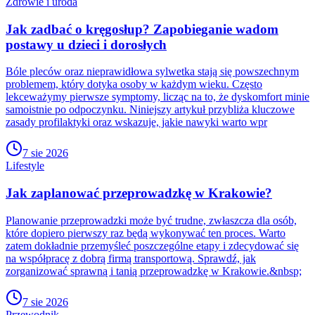
Zdrowie i uroda
Jak zadbać o kręgosłup? Zapobieganie wadom
postawy u dzieci i dorosłych
Bóle pleców oraz nieprawidłowa sylwetka stają się powszechnym
problemem, który dotyka osoby w każdym wieku. Często
lekceważymy pierwsze symptomy, licząc na to, że dyskomfort minie
samoistnie po odpoczynku. Niniejszy artykuł przybliża kluczowe
zasady profilaktyki oraz wskazuje, jakie nawyki warto wpr
7 sie 2026
Lifestyle
Jak zaplanować przeprowadzkę w Krakowie?
Planowanie przeprowadzki może być trudne, zwłaszcza dla osób,
które dopiero pierwszy raz będą wykonywać ten proces. Warto
zatem dokładnie przemyśleć poszczególne etapy i zdecydować się
na współpracę z dobrą firmą transportową. Sprawdź, jak
zorganizować sprawną i tanią przeprowadzkę w Krakowie.&nbsp;
7 sie 2026
Przewodnik