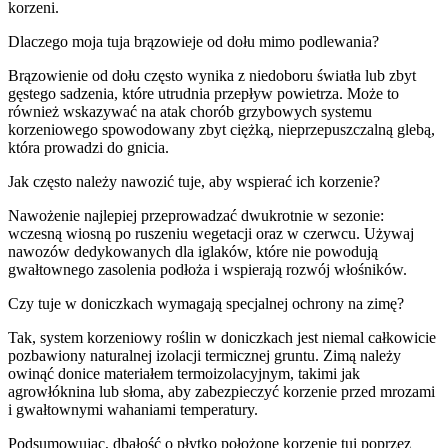
korzeni.
Dlaczego moja tuja brązowieje od dołu mimo podlewania?
Brązowienie od dołu często wynika z niedoboru światła lub zbyt
gęstego sadzenia, które utrudnia przepływ powietrza. Może to
również wskazywać na atak chorób grzybowych systemu
korzeniowego spowodowany zbyt ciężką, nieprzepuszczalną glebą,
która prowadzi do gnicia.
Jak często należy nawozić tuje, aby wspierać ich korzenie?
Nawożenie najlepiej przeprowadzać dwukrotnie w sezonie:
wczesną wiosną po ruszeniu wegetacji oraz w czerwcu. Używaj
nawozów dedykowanych dla iglaków, które nie powodują
gwałtownego zasolenia podłoża i wspierają rozwój włośników.
Czy tuje w doniczkach wymagają specjalnej ochrony na zimę?
Tak, system korzeniowy roślin w doniczkach jest niemal całkowicie
pozbawiony naturalnej izolacji termicznej gruntu. Zimą należy
owinąć donice materiałem termoizolacyjnym, takimi jak
agrowłóknina lub słoma, aby zabezpieczyć korzenie przed mrozami
i gwałtownymi wahaniami temperatury.
Podsumowując, dbałość o płytko położone korzenie tui poprzez