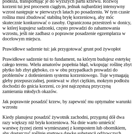
podłoża, transportując je do wyższych partii krzewu. Rozwój
korzeni tui jest procesem ciągłym, jednak najbardziej intensywny
wzrost następuje w pierwszych latach po posadzeniu. W tym czasie
roślina musi zbudować stabilną bryłę korzeniową, aby móc
skutecznie konkurować o zasoby. Ograniczona przestrzeń w donicy,
w której kupujesz sadzonki, często prowadzi do zahamowania
wzrostu, jeśli nie zadbasz o poprawne posadzenie egzemplarza w
docelowym miejscu.
Prawidłowe sadzenie tui: jak przygotować grunt pod żywopłot
Prawidłowe sadzenie tui to fundament, na którym budujesz estetykę
całego terenu. Wielu amatorów popełnia błąd, wkopując roślinę zbyt
płytko lub zbyt głęboko, co w obu przypadkach prowadzi do
problemów z dotlenieniem systemu korzeniowego. Tuje wymagają
gleby przepuszczalnej, ponieważ w zbyt ciężkim, mokrym podłożu
dochodzi do gnicia korzeni, co jest najczęstszą przyczyną
zamierania młodych okazów.
Jak poprawnie posadzić krzew, by zapewnić mu optymalne warunki
wzrostu
Kiedy planujesz posadzić żywotnik zachodni, przygotuj dół dwa
razy większy niż bryła korzeniowa. Na dnie warto umieścić
warstwę żyznej ziemi wymieszanej z kompostem lub obornikiem,
aby dostarczyć roślinie startową dawkę substancji odżywczych.