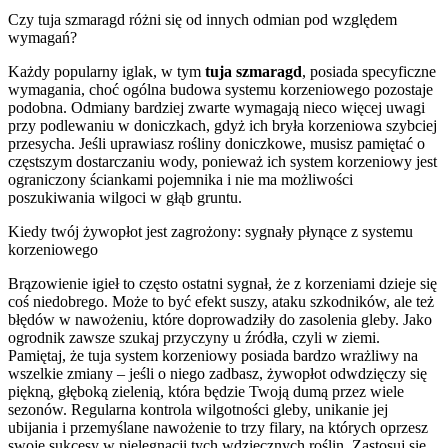
Czy tuja szmaragd różni się od innych odmian pod względem
wymagań?
Każdy popularny iglak, w tym
tuja szmaragd
, posiada specyficzne
wymagania, choć ogólna budowa systemu korzeniowego pozostaje
podobna. Odmiany bardziej zwarte wymagają nieco więcej uwagi
przy podlewaniu w doniczkach, gdyż ich bryła korzeniowa szybciej
przesycha. Jeśli uprawiasz rośliny doniczkowe, musisz pamiętać o
częstszym dostarczaniu wody, ponieważ ich system korzeniowy jest
ograniczony ściankami pojemnika i nie ma możliwości
poszukiwania wilgoci w głąb gruntu.
Kiedy twój żywopłot jest zagrożony: sygnały płynące z systemu
korzeniowego
Brązowienie igieł to często ostatni sygnał, że z korzeniami dzieje się
coś niedobrego. Może to być efekt suszy, ataku szkodników, ale też
błędów w nawożeniu, które doprowadziły do zasolenia gleby. Jako
ogrodnik zawsze szukaj przyczyny u źródła, czyli w ziemi.
Pamiętaj, że tuja system korzeniowy posiada bardzo wrażliwy na
wszelkie zmiany – jeśli o niego zadbasz, żywopłot odwdzięczy się
piękną, głęboką zielenią, która będzie Twoją dumą przez wiele
sezonów. Regularna kontrola wilgotności gleby, unikanie jej
ubijania i przemyślane nawożenie to trzy filary, na których oprzesz
swoje sukcesy w pielęgnacji tych wdzięcznych roślin. Zastosuj się