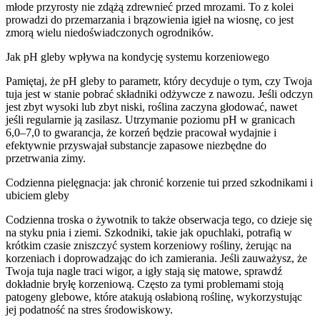
młode przyrosty nie zdążą zdrewnieć przed mrozami. To z kolei
prowadzi do przemarzania i brązowienia igieł na wiosnę, co jest
zmorą wielu niedoświadczonych ogrodników.
Jak pH gleby wpływa na kondycję systemu korzeniowego
Pamiętaj, że pH gleby to parametr, który decyduje o tym, czy Twoja
tuja jest w stanie pobrać składniki odżywcze z nawozu. Jeśli odczyn
jest zbyt wysoki lub zbyt niski, roślina zaczyna głodować, nawet
jeśli regularnie ją zasilasz. Utrzymanie poziomu pH w granicach
6,0–7,0 to gwarancja, że korzeń będzie pracował wydajnie i
efektywnie przyswajał substancje zapasowe niezbędne do
przetrwania zimy.
Codzienna pielęgnacja: jak chronić korzenie tui przed szkodnikami i
ubiciem gleby
Codzienna troska o żywotnik to także obserwacja tego, co dzieje się
na styku pnia i ziemi. Szkodniki, takie jak opuchlaki, potrafią w
krótkim czasie zniszczyć system korzeniowy rośliny, żerując na
korzeniach i doprowadzając do ich zamierania. Jeśli zauważysz, że
Twoja tuja nagle traci wigor, a igły stają się matowe, sprawdź
dokładnie bryłę korzeniową. Często za tymi problemami stoją
patogeny glebowe, które atakują osłabioną roślinę, wykorzystując
jej podatność na stres środowiskowy.