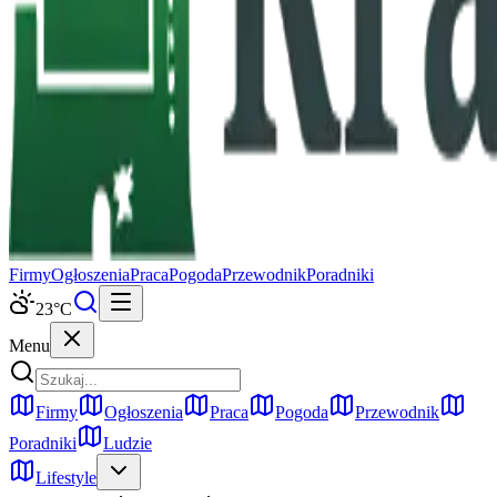
Firmy
Ogłoszenia
Praca
Pogoda
Przewodnik
Poradniki
23
°C
Menu
Firmy
Ogłoszenia
Praca
Pogoda
Przewodnik
Poradniki
Ludzie
Lifestyle