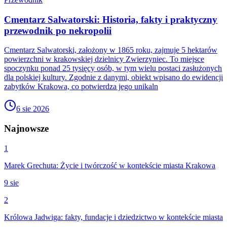
Cmentarz Salwatorski: Historia, fakty i praktyczny
przewodnik po nekropolii
Cmentarz Salwatorski, założony w 1865 roku, zajmuje 5 hektarów
powierzchni w krakowskiej dzielnicy Zwierzyniec. To miejsce
spoczynku ponad 25 tysięcy osób, w tym wielu postaci zasłużonych
dla polskiej kultury. Zgodnie z danymi, obiekt wpisano do ewidencji
zabytków Krakowa, co potwierdza jego unikaln
6 sie 2026
Najnowsze
1
Marek Grechuta: Życie i twórczość w kontekście miasta Krakowa
9 sie
2
Królowa Jadwiga: fakty, fundacje i dziedzictwo w kontekście miasta