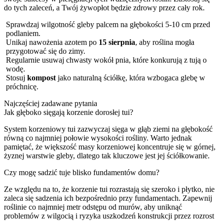
do tych zaleceń, a Twój żywopłot będzie zdrowy przez cały rok.
Sprawdzaj wilgotność gleby palcem na głębokości 5-10 cm przed
podlaniem.
Unikaj nawożenia azotem po
15 sierpnia
, aby roślina mogła
przygotować się do zimy.
Regularnie usuwaj chwasty wokół pnia, które konkurują z tują o
wodę.
Stosuj
kompost
jako naturalną ściółkę, która wzbogaca glebę w
próchnicę.
Najczęściej zadawane pytania
Jak głęboko sięgają korzenie dorosłej tui?
System korzeniowy tui zazwyczaj sięga w głąb ziemi na głębokość
równą co najmniej połowie wysokości rośliny. Warto jednak
pamiętać, że większość masy korzeniowej koncentruje się w górnej,
żyznej warstwie gleby, dlatego tak kluczowe jest jej ściółkowanie.
Czy mogę sadzić tuje blisko fundamentów domu?
Ze względu na to, że korzenie tui rozrastają się szeroko i płytko, nie
zaleca się sadzenia ich bezpośrednio przy fundamentach. Zapewnij
roślinie co najmniej metr odstępu od murów, aby uniknąć
problemów z wilgocią i ryzyka uszkodzeń konstrukcji przez rozrost