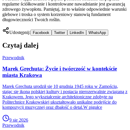
regularne ściółkowanie i kontrolowane nawadnianie jest gwarancją
zdrowego żywopłotu. Pamiętaj, że to właśnie odpowiednie warunki
glebowe i troska o system korzeniowy stanowią fundament
długowieczności Twoich roślin.
Udostępnij:
Facebook
Twitter
LinkedIn
WhatsApp
Czytaj dalej
Przewodnik
Marek Grechuta: Życie i twórczość w kontekście
miasta Krakowa
Marek Grechuta urodził się 10 grudnia 1945 roku w Zamościu,
stając się ikoną polskiej kultury i postacią nierozerwalnie związaną z
Krakowem. Jego wykształcenie architektoniczne zdobyte na
Politechnice Krakowskiej ukształtowało unikalne podejście do
kompozycji muzycznej oraz dbałość o detal.W pigułce
9 sie 2026
Przewodnik