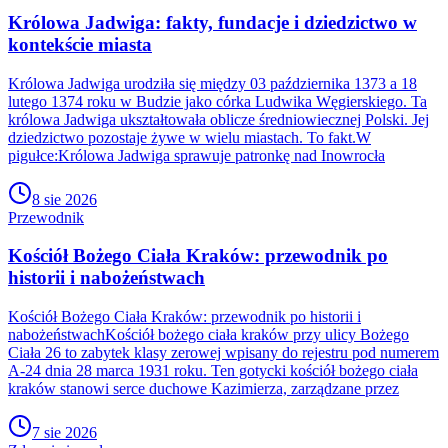
Królowa Jadwiga: fakty, fundacje i dziedzictwo w
kontekście miasta
Królowa Jadwiga urodziła się między 03 października 1373 a 18
lutego 1374 roku w Budzie jako córka Ludwika Węgierskiego. Ta
królowa Jadwiga ukształtowała oblicze średniowiecznej Polski. Jej
dziedzictwo pozostaje żywe w wielu miastach. To fakt.W
pigułce:Królowa Jadwiga sprawuje patronkę nad Inowrocła
8 sie 2026
Przewodnik
Kościół Bożego Ciała Kraków: przewodnik po
historii i nabożeństwach
Kościół Bożego Ciała Kraków: przewodnik po historii i
nabożeństwachKościół bożego ciała kraków przy ulicy Bożego
Ciała 26 to zabytek klasy zerowej wpisany do rejestru pod numerem
A-24 dnia 28 marca 1931 roku. Ten gotycki kościół bożego ciała
kraków stanowi serce duchowe Kazimierza, zarządzane przez
7 sie 2026