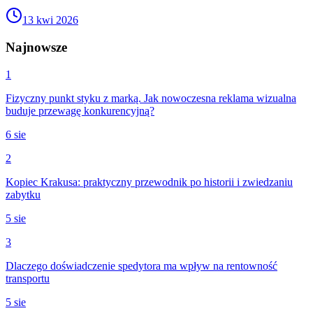
13 kwi 2026
Najnowsze
1
Fizyczny punkt styku z marką. Jak nowoczesna reklama wizualna
buduje przewagę konkurencyjną?
6 sie
2
Kopiec Krakusa: praktyczny przewodnik po historii i zwiedzaniu
zabytku
5 sie
3
Dlaczego doświadczenie spedytora ma wpływ na rentowność
transportu
5 sie