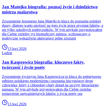
Jan Matejko biografia: poznaj życie i dziedzictwo
mistrza malarstwa
Zrozumienie fenomenu Jana Matejki to klucz do poznania polskiej
duszy, dlatego warto spojrzeć na jego życie przez pryzmat faktów, a
nie tylko szkolnych podręczników. W tym artykule przygotowałem
dla Ciebie rzetelny rys biograficzny mistrza, wzbogacony o
praktyczne wskazówki ułatwiające pełne zrozumi
13 kwi 2026
Ludzie
Jan Kasprowicz biografia: kluczowe fakty,
twórczość i życie poety
Zrozumienie życiorysu Jana Kasprowicza to klucz do pełniejszego
odbioru polskiego modernizmu i poznania fascynującej drogi
człowieka, który z chłopskiej chaty dotarł na szczyty literackiego
parnasu. W tym artykule przygotowałem dla Ciebie rzetelne
zestawienie najważniejszych faktów z życia poety ora
13 kwi 2026