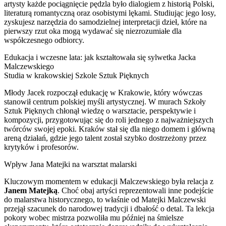
artysty każde pociągnięcie pędzla było dialogiem z historią Polski,
literaturą romantyczną oraz osobistymi lękami. Studiując jego losy,
zyskujesz narzędzia do samodzielnej interpretacji dzieł, które na
pierwszy rzut oka mogą wydawać się niezrozumiałe dla
współczesnego odbiorcy.
Edukacja i wczesne lata: jak kształtowała się sylwetka Jacka
Malczewskiego
Studia w krakowskiej Szkole Sztuk Pięknych
Młody Jacek rozpoczął edukację w Krakowie, który wówczas
stanowił centrum polskiej myśli artystycznej. W murach Szkoły
Sztuk Pięknych chłonął wiedzę o warsztacie, perspektywie i
kompozycji, przygotowując się do roli jednego z najważniejszych
twórców swojej epoki. Kraków stał się dla niego domem i główną
areną działań, gdzie jego talent został szybko dostrzeżony przez
krytyków i profesorów.
Wpływ Jana Matejki na warsztat malarski
Kluczowym momentem w edukacji Malczewskiego była relacja z
Janem Matejką
. Choć obaj artyści reprezentowali inne podejście
do malarstwa historycznego, to właśnie od Matejki Malczewski
przejął szacunek do narodowej tradycji i dbałość o detal. Ta lekcja
pokory wobec mistrza pozwoliła mu później na śmielsze