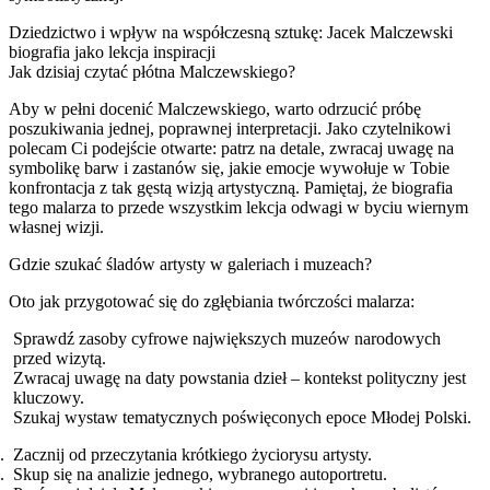
Dziedzictwo i wpływ na współczesną sztukę: Jacek Malczewski
biografia jako lekcja inspiracji
Jak dzisiaj czytać płótna Malczewskiego?
Aby w pełni docenić Malczewskiego, warto odrzucić próbę
poszukiwania jednej, poprawnej interpretacji. Jako czytelnikowi
polecam Ci podejście otwarte: patrz na detale, zwracaj uwagę na
symbolikę barw i zastanów się, jakie emocje wywołuje w Tobie
konfrontacja z tak gęstą wizją artystyczną. Pamiętaj, że biografia
tego malarza to przede wszystkim lekcja odwagi w byciu wiernym
własnej wizji.
Gdzie szukać śladów artysty w galeriach i muzeach?
Oto jak przygotować się do zgłębiania twórczości malarza:
Sprawdź zasoby cyfrowe największych muzeów narodowych
przed wizytą.
Zwracaj uwagę na daty powstania dzieł – kontekst polityczny jest
kluczowy.
Szukaj wystaw tematycznych poświęconych epoce Młodej Polski.
Zacznij od przeczytania krótkiego życiorysu artysty.
Skup się na analizie jednego, wybranego autoportretu.