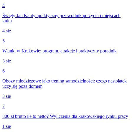
4
Święty Jan Kanty: praktyczny przewodnik po życiu i miejscach
kultu
4 sie
5
Wianki w Krakowie: program, atrakcje i praktyczny poradnik
3 sie
6
Obozy młodzieżowe jako trening samodzielności: czego nastolatek
uczy się poza domem
3 sie
7
800 zł brutto ile to netto? Wyliczenia dla krakowskiego rynku pracy
1 sie