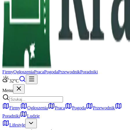
Firmy
Ogłoszenia
Praca
Pogoda
Przewodnik
Poradniki
32
°C
Menu
Firmy
Ogłoszenia
Praca
Pogoda
Przewodnik
Poradniki
Ludzie
Lifestyle