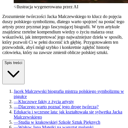
Ilustracja wygenerowana przez AI
Zrozumienie twórczości Jacka Malczewskiego to klucz do pojęcia
duszy polskiego symbolizmu, dlatego warto spojrzeć na postać tego
artysty przez pryzmat jego fascynującej biografii. W tym artykule
znajdziesz rzetelne kompendium wiedzy o życiu malarza oraz
wskazówki, jak interpretować jego najważniejsze dzieła w sposób,
który pozwoli Ci w pełni docenić ich głębię. Przygotowałem ten
przewodnik, abyś mógł szybko i konkretnie zgłębić historię
człowieka, który na zawsze zmienił oblicze polskiej sztuki.
Spis treści
Jacek Malczewski biografia mistrza polskiego symbolizmu w
pigułce
—
Kluczowe fakty z życia artysty
—
Dlaczego warto poznać jego drogę twórczą?
Edukacja i wczesne lata: jak kształtowała się sylwetka Jacka
Malczewskiego
—
Studia w krakowskiej Szkole Sztuk Pięknych
—
Wpływ Jana Matejki na warsztat malarski