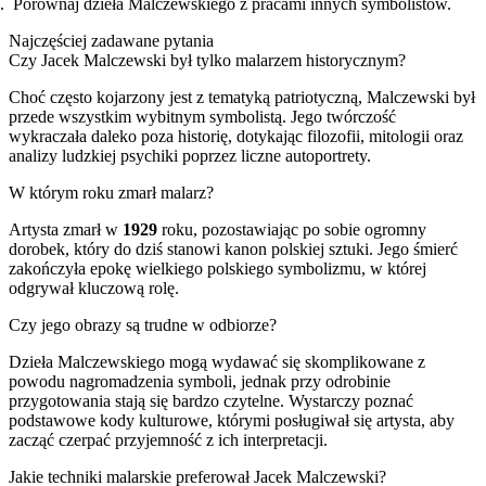
Porównaj dzieła Malczewskiego z pracami innych symbolistów.
Najczęściej zadawane pytania
Czy Jacek Malczewski był tylko malarzem historycznym?
Choć często kojarzony jest z tematyką patriotyczną, Malczewski był
przede wszystkim wybitnym symbolistą. Jego twórczość
wykraczała daleko poza historię, dotykając filozofii, mitologii oraz
analizy ludzkiej psychiki poprzez liczne autoportrety.
W którym roku zmarł malarz?
Artysta zmarł w
1929
roku, pozostawiając po sobie ogromny
dorobek, który do dziś stanowi kanon polskiej sztuki. Jego śmierć
zakończyła epokę wielkiego polskiego symbolizmu, w której
odgrywał kluczową rolę.
Czy jego obrazy są trudne w odbiorze?
Dzieła Malczewskiego mogą wydawać się skomplikowane z
powodu nagromadzenia symboli, jednak przy odrobinie
przygotowania stają się bardzo czytelne. Wystarczy poznać
podstawowe kody kulturowe, którymi posługiwał się artysta, aby
zacząć czerpać przyjemność z ich interpretacji.
Jakie techniki malarskie preferował Jacek Malczewski?