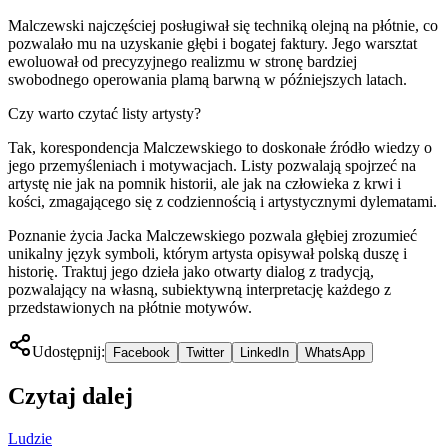
Malczewski najczęściej posługiwał się techniką olejną na płótnie, co
pozwalało mu na uzyskanie głębi i bogatej faktury. Jego warsztat
ewoluował od precyzyjnego realizmu w stronę bardziej
swobodnego operowania plamą barwną w późniejszych latach.
Czy warto czytać listy artysty?
Tak, korespondencja Malczewskiego to doskonałe źródło wiedzy o
jego przemyśleniach i motywacjach. Listy pozwalają spojrzeć na
artystę nie jak na pomnik historii, ale jak na człowieka z krwi i
kości, zmagającego się z codziennością i artystycznymi dylematami.
Poznanie życia Jacka Malczewskiego pozwala głębiej zrozumieć
unikalny język symboli, którym artysta opisywał polską duszę i
historię. Traktuj jego dzieła jako otwarty dialog z tradycją,
pozwalający na własną, subiektywną interpretację każdego z
przedstawionych na płótnie motywów.
Udostępnij:
Facebook
Twitter
LinkedIn
WhatsApp
Czytaj dalej
Ludzie