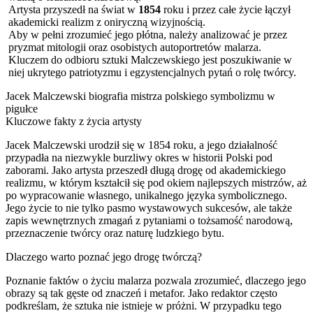
Artysta przyszedł na świat w
1854
roku i przez całe życie łączył
akademicki realizm z oniryczną wizyjnością.
Aby w pełni zrozumieć jego płótna, należy analizować je przez
pryzmat mitologii oraz osobistych autoportretów malarza.
Kluczem do odbioru sztuki Malczewskiego jest poszukiwanie w
niej ukrytego patriotyzmu i egzystencjalnych pytań o rolę twórcy.
Jacek Malczewski biografia mistrza polskiego symbolizmu w
pigułce
Kluczowe fakty z życia artysty
Jacek Malczewski urodził się w 1854 roku, a jego działalność
przypadła na niezwykle burzliwy okres w historii Polski pod
zaborami. Jako artysta przeszedł długą drogę od akademickiego
realizmu, w którym kształcił się pod okiem najlepszych mistrzów, aż
po wypracowanie własnego, unikalnego języka symbolicznego.
Jego życie to nie tylko pasmo wystawowych sukcesów, ale także
zapis wewnętrznych zmagań z pytaniami o tożsamość narodową,
przeznaczenie twórcy oraz naturę ludzkiego bytu.
Dlaczego warto poznać jego drogę twórczą?
Poznanie faktów o życiu malarza pozwala zrozumieć, dlaczego jego
obrazy są tak gęste od znaczeń i metafor. Jako redaktor często
podkreślam, że sztuka nie istnieje w próżni. W przypadku tego