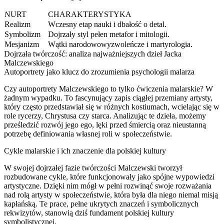
NURT
CHARAKTERYSTYKA
Realizm
Wczesny etap nauki i dbałość o detal.
Symbolizm
Dojrzały styl pełen metafor i mitologii.
Mesjanizm
Wątki narodowowyzwoleńcze i martyrologia.
Dojrzała twórczość: analiza najważniejszych dzieł Jacka
Malczewskiego
Autoportrety jako klucz do zrozumienia psychologii malarza
Czy autoportrety Malczewskiego to tylko ćwiczenia malarskie? W
żadnym wypadku. To fascynujący zapis ciągłej przemiany artysty,
który często przedstawiał się w różnych kostiumach, wcielając się w
role rycerzy, Chrystusa czy starca. Analizując te dzieła, możemy
prześledzić rozwój jego ego, lęki przed śmiercią oraz nieustanną
potrzebę definiowania własnej roli w społeczeństwie.
Cykle malarskie i ich znaczenie dla polskiej kultury
W swojej dojrzałej fazie twórczości Malczewski tworzył
rozbudowane cykle, które funkcjonowały jako spójne wypowiedzi
artystyczne. Dzięki nim mógł w pełni rozwinąć swoje rozważania
nad rolą artysty w społeczeństwie, która była dla niego niemal misją
kapłańską. Te prace, pełne ukrytych znaczeń i symbolicznych
rekwizytów, stanowią dziś fundament polskiej kultury
symbolistycznej.