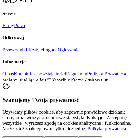
Serwis
Firmy
Praca
Odkrywaj
Przewodnik
Lifestyle
Pogoda
Ogłoszenia
Informacje
O nas
Kontakt
Jak powstają treści
Regulamin
Polityka Prywatności
krakowinfo24.pl
2026
©
Wszelkie Prawa Zastrzeżone
Szanujemy Twoją prywatność
Używamy plików cookies, aby zapewnić prawidłowe działanie
strony oraz tworzyć anonimowe statystyki. Klikając "Akceptuję
wszystkie" wyrażasz zgodę na cookies analityczne i funkcjonalne.
Możesz też zaakceptować tylko niezbędne.
Polityka prywatności