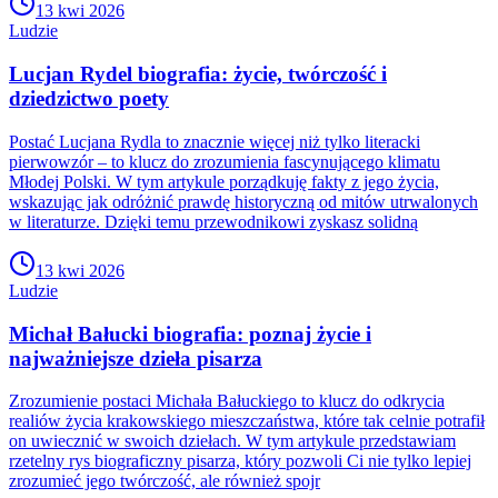
13 kwi 2026
Ludzie
Lucjan Rydel biografia: życie, twórczość i
dziedzictwo poety
Postać Lucjana Rydla to znacznie więcej niż tylko literacki
pierwowzór – to klucz do zrozumienia fascynującego klimatu
Młodej Polski. W tym artykule porządkuję fakty z jego życia,
wskazując jak odróżnić prawdę historyczną od mitów utrwalonych
w literaturze. Dzięki temu przewodnikowi zyskasz solidną
13 kwi 2026
Ludzie
Michał Bałucki biografia: poznaj życie i
najważniejsze dzieła pisarza
Zrozumienie postaci Michała Bałuckiego to klucz do odkrycia
realiów życia krakowskiego mieszczaństwa, które tak celnie potrafił
on uwiecznić w swoich dziełach. W tym artykule przedstawiam
rzetelny rys biograficzny pisarza, który pozwoli Ci nie tylko lepiej
zrozumieć jego twórczość, ale również spojr