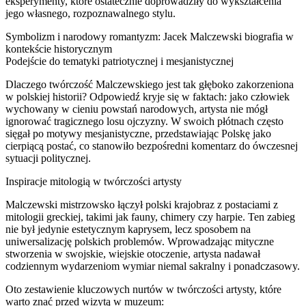
eksperymenty, które ostatecznie doprowadziły do wykształcenia
jego własnego, rozpoznawalnego stylu.
Symbolizm i narodowy romantyzm: Jacek Malczewski biografia w
kontekście historycznym
Podejście do tematyki patriotycznej i mesjanistycznej
Dlaczego twórczość Malczewskiego jest tak głęboko zakorzeniona
w polskiej historii? Odpowiedź kryje się w faktach: jako człowiek
wychowany w cieniu powstań narodowych, artysta nie mógł
ignorować tragicznego losu ojczyzny. W swoich płótnach często
sięgał po motywy mesjanistyczne, przedstawiając Polskę jako
cierpiącą postać, co stanowiło bezpośredni komentarz do ówczesnej
sytuacji politycznej.
Inspiracje mitologią w twórczości artysty
Malczewski mistrzowsko łączył polski krajobraz z postaciami z
mitologii greckiej, takimi jak fauny, chimery czy harpie. Ten zabieg
nie był jedynie estetycznym kaprysem, lecz sposobem na
uniwersalizację polskich problemów. Wprowadzając mityczne
stworzenia w swojskie, wiejskie otoczenie, artysta nadawał
codziennym wydarzeniom wymiar niemal sakralny i ponadczasowy.
Oto zestawienie kluczowych nurtów w twórczości artysty, które
warto znać przed wizytą w muzeum: