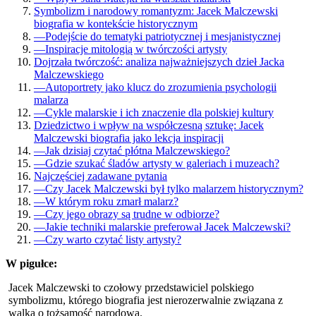
Symbolizm i narodowy romantyzm: Jacek Malczewski
biografia w kontekście historycznym
—
Podejście do tematyki patriotycznej i mesjanistycznej
—
Inspiracje mitologią w twórczości artysty
Dojrzała twórczość: analiza najważniejszych dzieł Jacka
Malczewskiego
—
Autoportrety jako klucz do zrozumienia psychologii
malarza
—
Cykle malarskie i ich znaczenie dla polskiej kultury
Dziedzictwo i wpływ na współczesną sztukę: Jacek
Malczewski biografia jako lekcja inspiracji
—
Jak dzisiaj czytać płótna Malczewskiego?
—
Gdzie szukać śladów artysty w galeriach i muzeach?
Najczęściej zadawane pytania
—
Czy Jacek Malczewski był tylko malarzem historycznym?
—
W którym roku zmarł malarz?
—
Czy jego obrazy są trudne w odbiorze?
—
Jakie techniki malarskie preferował Jacek Malczewski?
—
Czy warto czytać listy artysty?
W pigułce:
Jacek Malczewski to czołowy przedstawiciel polskiego
symbolizmu, którego biografia jest nierozerwalnie związana z
walką o tożsamość narodową.