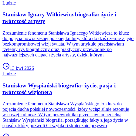
Ludzie
Stanisław Ignacy Witkiewicz biografia: życie i
twórczość artysty
Zrozumienie fenomenu Stanisława Ignacego Witkiewicza to klucz
do pojęcia nowoczesnej polskiej kultury, która do dziś czerpie z jego
bezkompromisowej wizji świata. W tym artykule przedstawiam
rzetelny rys biograficzny oraz praktyczny przewodnik po
najważniejszych etapach życia artysty, dzięki którym
13 kwi 2026
Ludzie
Stanisław Wyspiański biografia: życie, pasja i
twórczość wizjonera
Zrozumienie fenomenu Stanisława Wyspiańskiego to klucz do
pojęcia ducha polskiej nowoczesności, który wciąż silnie rezonuje
w naszej kulturze. W tym przewodniku przedstawiam rzetelną
Stanisław Wyspiański biografia, porządkując fakty z jego życia w
sposób, który pozwoli Ci szybko i skutecznie przyswo