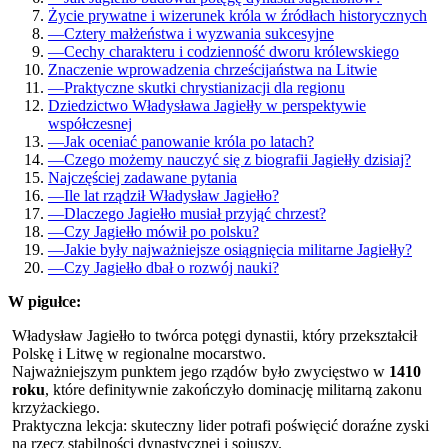
Życie prywatne i wizerunek króla w źródłach historycznych
—
Cztery małżeństwa i wyzwania sukcesyjne
—
Cechy charakteru i codzienność dworu królewskiego
Znaczenie wprowadzenia chrześcijaństwa na Litwie
—
Praktyczne skutki chrystianizacji dla regionu
Dziedzictwo Władysława Jagiełły w perspektywie
współczesnej
—
Jak oceniać panowanie króla po latach?
—
Czego możemy nauczyć się z biografii Jagiełły dzisiaj?
Najczęściej zadawane pytania
—
Ile lat rządził Władysław Jagiełło?
—
Dlaczego Jagiełło musiał przyjąć chrzest?
—
Czy Jagiełło mówił po polsku?
—
Jakie były najważniejsze osiągnięcia militarne Jagiełły?
—
Czy Jagiełło dbał o rozwój nauki?
W pigułce:
Władysław Jagiełło to twórca potęgi dynastii, który przekształcił
Polskę i Litwę w regionalne mocarstwo.
Najważniejszym punktem jego rządów było zwycięstwo w
1410
roku
, które definitywnie zakończyło dominację militarną zakonu
krzyżackiego.
Praktyczna lekcja: skuteczny lider potrafi poświęcić doraźne zyski
na rzecz stabilności dynastycznej i sojuszy.