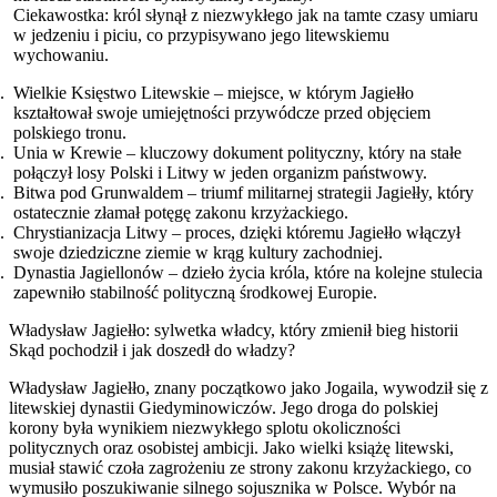
Ciekawostka: król słynął z niezwykłego jak na tamte czasy umiaru
w jedzeniu i piciu, co przypisywano jego litewskiemu
wychowaniu.
Wielkie Księstwo Litewskie – miejsce, w którym Jagiełło
kształtował swoje umiejętności przywódcze przed objęciem
polskiego tronu.
Unia w Krewie – kluczowy dokument polityczny, który na stałe
połączył losy Polski i Litwy w jeden organizm państwowy.
Bitwa pod Grunwaldem – triumf militarnej strategii Jagiełły, który
ostatecznie złamał potęgę zakonu krzyżackiego.
Chrystianizacja Litwy – proces, dzięki któremu Jagiełło włączył
swoje dziedziczne ziemie w krąg kultury zachodniej.
Dynastia Jagiellonów – dzieło życia króla, które na kolejne stulecia
zapewniło stabilność polityczną środkowej Europie.
Władysław Jagiełło: sylwetka władcy, który zmienił bieg historii
Skąd pochodził i jak doszedł do władzy?
Władysław Jagiełło, znany początkowo jako Jogaila, wywodził się z
litewskiej dynastii Giedyminowiczów. Jego droga do polskiej
korony była wynikiem niezwykłego splotu okoliczności
politycznych oraz osobistej ambicji. Jako wielki książę litewski,
musiał stawić czoła zagrożeniu ze strony zakonu krzyżackiego, co
wymusiło poszukiwanie silnego sojusznika w Polsce. Wybór na