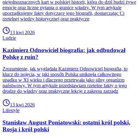
niejednoznacznych kart w polskiej historii, która do dziś budzi żywe
emocje oraz liczne pytania o granice władzy. W tym artykule
uporządkujemy fakty dotyczące jego biografii, dostarczając Ci
rzetelnej wiedzy historycznej oraz praktyczn
13 kwi 2026
Ludzie
Kazimierz Odnowiciel biografia: jak odbudował
Polskę z ruin?
Zrozumienie, jak wyglądała Kazimierz Odnowiciel biografia, to
klucz do pojęcia, w jaki sposób Polska uniknęła całkowitego
upadku w XI wieku i dlaczego przetrwała jako silny organizm
państwowy. W tym artykule przedstawiam rzetelne fakty o jego
drodze do władzy oraz praktyczne lekcje z zakresu zarządz
13 kwi 2026
Lifestyle
Stanisław August Poniatowski: ostatni król polski,
Rosja i król polski