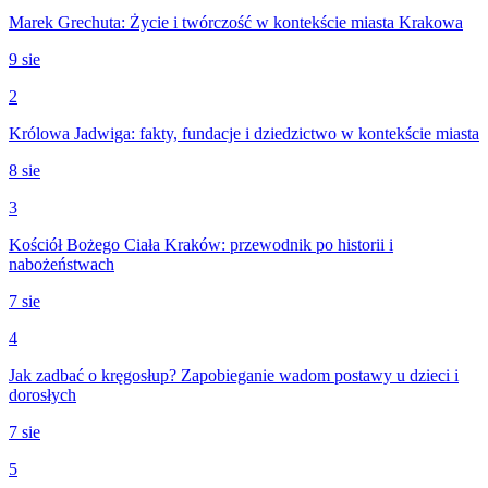
Marek Grechuta: Życie i twórczość w kontekście miasta Krakowa
9 sie
2
Królowa Jadwiga: fakty, fundacje i dziedzictwo w kontekście miasta
8 sie
3
Kościół Bożego Ciała Kraków: przewodnik po historii i
nabożeństwach
7 sie
4
Jak zadbać o kręgosłup? Zapobieganie wadom postawy u dzieci i
dorosłych
7 sie
5