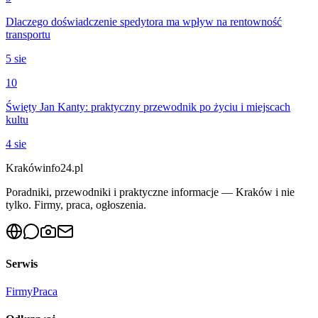
Dlaczego doświadczenie spedytora ma wpływ na rentowność
transportu
5 sie
10
Święty Jan Kanty: praktyczny przewodnik po życiu i miejscach
kultu
4 sie
Krakówinfo24.pl
Poradniki, przewodniki i praktyczne informacje — Kraków i nie
tylko. Firmy, praca, ogłoszenia.
Serwis
Firmy
Praca