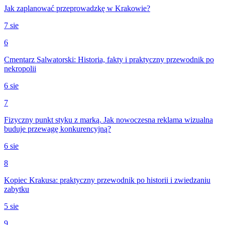
Jak zaplanować przeprowadzkę w Krakowie?
7 sie
6
Cmentarz Salwatorski: Historia, fakty i praktyczny przewodnik po
nekropolii
6 sie
7
Fizyczny punkt styku z marką. Jak nowoczesna reklama wizualna
buduje przewagę konkurencyjną?
6 sie
8
Kopiec Krakusa: praktyczny przewodnik po historii i zwiedzaniu
zabytku
5 sie
9