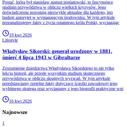
Postać, którą był stanislaw august poniatowski, to fascynujące
studium przywództwa w obliczu wielkich kryzysów. Jego
doświadczenia pozostają niezwykle aktualne dla każdego, kto
buduje autorytet w wymagającym środowisku. W tym artykule
przeanalizujemy fakty z życia ostatniego króla Polski, wyciągając
19 kwi 2026
Lifestyle
Władysław Sikorski: generał urodzony w 1881,
śmierć 4 lipca 1943 w Gibraltarze
Zrozumienie dziedzictwa Władysława Sikorskiego to nie tylko
lekcja historii, ale przede wszystkim studium skutecznego
przywództwa w obliczu skrajnych wyzwań. W tym artykule
przedstawiamy rzetelne fakty dotyczące ścieżki zawodowej tego
wybitnego stratega oraz wyciągamy z jego biografii praktyczne wni
16 kwi 2026
Najnowsze
1