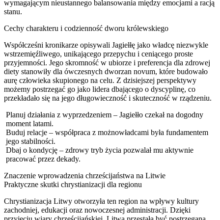
wymagającym nieustannego balansowania między emocjami a racją
stanu.
Cechy charakteru i codzienność dworu królewskiego
Współcześni kronikarze opisywali Jagiełłę jako władcę niezwykle
wstrzemięźliwego, unikającego przepychu i ceniącego proste
przyjemności. Jego skromność w ubiorze i preferencja dla zdrowej
diety stanowiły dla ówczesnych dworzan novum, które budowało
aurę człowieka skupionego na celu. Z dzisiejszej perspektywy
możemy postrzegać go jako lidera dbającego o dyscyplinę, co
przekładało się na jego długowieczność i skuteczność w rządzeniu.
Planuj działania z wyprzedzeniem – Jagiełło czekał na dogodny
moment latami.
Buduj relacje – współpraca z możnowładcami była fundamentem
jego stabilności.
Dbaj o kondycję – zdrowy tryb życia pozwalał mu aktywnie
pracować przez dekady.
Znaczenie wprowadzenia chrześcijaństwa na Litwie
Praktyczne skutki chrystianizacji dla regionu
Chrystianizacja Litwy otworzyła ten region na wpływy kultury
zachodniej, edukacji oraz nowoczesnej administracji. Dzięki
przyjęciu wiary chrześcijańskiej, Litwa przestała być postrzegana