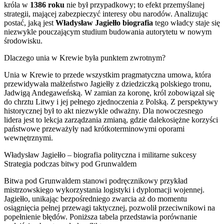
króla w
1386 roku
nie był przypadkowy; to efekt przemyślanej
strategii, mającej zabezpieczyć interesy obu narodów. Analizując
postać, jaką jest
Władysław Jagiełło biografia
tego władcy staje się
niezwykle pouczającym studium budowania autorytetu w nowym
środowisku.
Dlaczego unia w Krewie była punktem zwrotnym?
Unia w Krewie to przede wszystkim pragmatyczna umowa, która
przewidywała małżeństwo Jagiełły z dziedziczką polskiego tronu,
Jadwigą Andegaweńską. W zamian za koronę, król zobowiązał się
do chrztu Litwy i jej pełnego zjednoczenia z Polską. Z perspektywy
historycznej był to akt niezwykle odważny. Dla nowoczesnego
lidera jest to lekcja zarządzania zmianą, gdzie dalekosiężne korzyści
państwowe przeważyły nad krótkoterminowymi oporami
wewnętrznymi.
Władysław Jagiełło – biografia polityczna i militarne sukcesy
Strategia podczas bitwy pod Grunwaldem
Bitwa pod Grunwaldem stanowi podręcznikowy przykład
mistrzowskiego wykorzystania logistyki i dyplomacji wojennej.
Jagiełło, unikając bezpośredniego zwarcia aż do momentu
osiągnięcia pełnej przewagi taktycznej, pozwolił przeciwnikowi na
popełnienie błędów. Poniższa tabela przedstawia porównanie