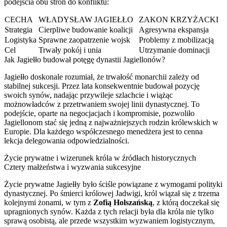
podejścia obu stron do konfliktu:
CECHA
WŁADYSŁAW JAGIEŁŁO
ZAKON KRZYŻACKI
Strategia
Cierpliwe budowanie koalicji
Agresywna ekspansja
Logistyka
Sprawne zaopatrzenie wojsk
Problemy z mobilizacją
Cel
Trwały pokój i unia
Utrzymanie dominacji
Jak Jagiełło budował potęgę dynastii Jagiellonów?
Jagiełło doskonale rozumiał, że trwałość monarchii zależy od
stabilnej sukcesji. Przez lata konsekwentnie budował pozycję
swoich synów, nadając przywileje szlachcie i wiążąc
możnowładców z przetrwaniem swojej linii dynastycznej. To
podejście, oparte na negocjacjach i kompromisie, pozwoliło
Jagiellonom stać się jedną z najważniejszych rodzin królewskich w
Europie. Dla każdego współczesnego menedżera jest to cenna
lekcja delegowania odpowiedzialności.
Życie prywatne i wizerunek króla w źródłach historycznych
Cztery małżeństwa i wyzwania sukcesyjne
Życie prywatne Jagiełły było ściśle powiązane z wymogami polityki
dynastycznej. Po śmierci królowej Jadwigi, król wiązał się z trzema
kolejnymi żonami, w tym z
Zofią Holszańską
, z którą doczekał się
upragnionych synów. Każda z tych relacji była dla króla nie tylko
sprawą osobistą, ale przede wszystkim wyzwaniem logistycznym,