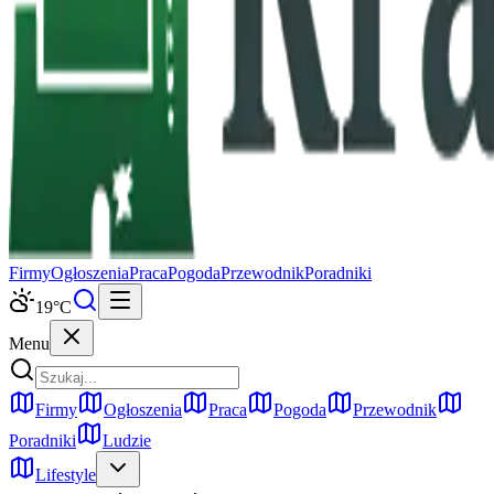
Firmy
Ogłoszenia
Praca
Pogoda
Przewodnik
Poradniki
19
°C
Menu
Firmy
Ogłoszenia
Praca
Pogoda
Przewodnik
Poradniki
Ludzie
Lifestyle