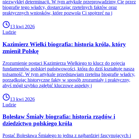
niezwykłej determinacji. W tym artykule przeprowadzimy Cię przez
biografię tego władcy, dostarczając rzetelnych faktów oraz
praktycznych wniosków, które pozwolą Ci spojrzeć na j
13 kwi 2026
Ludzie
Kazimierz Wielki biografia: historia króla, który
zmienił Polskę
Zrozumienie postaci Kazimierza Wielkiego to klucz do pojęcia
fundamentów polskiej państwowości, która do dziś kształtuje naszą
tożsamość. W tym artykule przedstawiam rzetelną biografię władcy,
porządkując historyczne fakty w sposób zrozumiały i praktyczny,
abyś mógł szybko zgłębić kluczowe aspekty j
13 kwi 2026
Ludzie
Bolesław Śmiały biografia: historia rządów i
dziedzictwo polskiego króla
Postać Bolesława Śmiałego to jedna z najbardziej fascynujących i