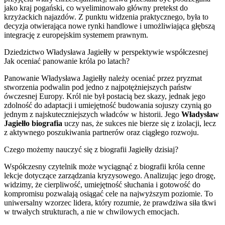
jako kraj pogański, co wyeliminowało główny pretekst do
krzyżackich najazdów. Z punktu widzenia praktycznego, była to
decyzja otwierająca nowe rynki handlowe i umożliwiająca głębszą
integrację z europejskim systemem prawnym.
Dziedzictwo Władysława Jagiełły w perspektywie współczesnej
Jak oceniać panowanie króla po latach?
Panowanie Władysława Jagiełły należy oceniać przez pryzmat
stworzenia podwalin pod jedno z najpotężniejszych państw
ówczesnej Europy. Król nie był postacią bez skazy, jednak jego
zdolność do adaptacji i umiejętność budowania sojuszy czynią go
jednym z najskuteczniejszych władców w historii. Jego
Władysław
Jagiełło biografia
uczy nas, że sukces nie bierze się z izolacji, lecz
z aktywnego poszukiwania partnerów oraz ciągłego rozwoju.
Czego możemy nauczyć się z biografii Jagiełły dzisiaj?
Współczesny czytelnik może wyciągnąć z biografii króla cenne
lekcje dotyczące zarządzania kryzysowego. Analizując jego drogę,
widzimy, że cierpliwość, umiejętność słuchania i gotowość do
kompromisu pozwalają osiągać cele na najwyższym poziomie. To
uniwersalny wzorzec lidera, który rozumie, że prawdziwa siła tkwi
w trwałych strukturach, a nie w chwilowych emocjach.