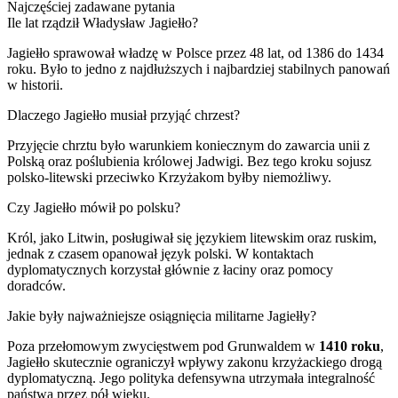
Najczęściej zadawane pytania
Ile lat rządził Władysław Jagiełło?
Jagiełło sprawował władzę w Polsce przez 48 lat, od 1386 do 1434
roku. Było to jedno z najdłuższych i najbardziej stabilnych panowań
w historii.
Dlaczego Jagiełło musiał przyjąć chrzest?
Przyjęcie chrztu było warunkiem koniecznym do zawarcia unii z
Polską oraz poślubienia królowej Jadwigi. Bez tego kroku sojusz
polsko-litewski przeciwko Krzyżakom byłby niemożliwy.
Czy Jagiełło mówił po polsku?
Król, jako Litwin, posługiwał się językiem litewskim oraz ruskim,
jednak z czasem opanował język polski. W kontaktach
dyplomatycznych korzystał głównie z łaciny oraz pomocy
doradców.
Jakie były najważniejsze osiągnięcia militarne Jagiełły?
Poza przełomowym zwycięstwem pod Grunwaldem w
1410 roku
,
Jagiełło skutecznie ograniczył wpływy zakonu krzyżackiego drogą
dyplomatyczną. Jego polityka defensywna utrzymała integralność
państwa przez pół wieku.