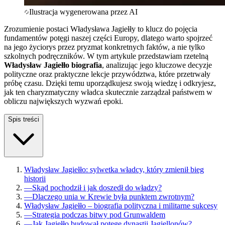
Ilustracja wygenerowana przez AI
Zrozumienie postaci Władysława Jagiełły to klucz do pojęcia
fundamentów potęgi naszej części Europy, dlatego warto spojrzeć
na jego życiorys przez pryzmat konkretnych faktów, a nie tylko
szkolnych podręczników. W tym artykule przedstawiam rzetelną
Władysław Jagiełło biografia
, analizując jego kluczowe decyzje
polityczne oraz praktyczne lekcje przywództwa, które przetrwały
próbę czasu. Dzięki temu uporządkujesz swoją wiedzę i odkryjesz,
jak ten charyzmatyczny władca skutecznie zarządzał państwem w
obliczu największych wyzwań epoki.
Spis treści
Władysław Jagiełło: sylwetka władcy, który zmienił bieg
historii
—
Skąd pochodził i jak doszedł do władzy?
—
Dlaczego unia w Krewie była punktem zwrotnym?
Władysław Jagiełło – biografia polityczna i militarne sukcesy
—
Strategia podczas bitwy pod Grunwaldem
—
Jak Jagiełło budował potęgę dynastii Jagiellonów?