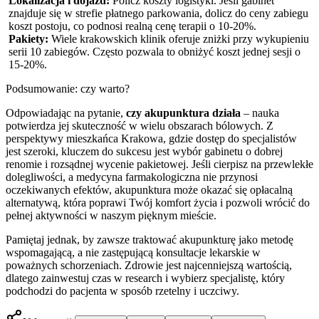
Lokalizacja i dojazd:
Policz koszty logistyki. Jeśli gabinet
znajduje się w strefie płatnego parkowania, dolicz do ceny zabiegu
koszt postoju, co podnosi realną cenę terapii o 10-20%.
Pakiety:
Wiele krakowskich klinik oferuje zniżki przy wykupieniu
serii 10 zabiegów. Często pozwala to obniżyć koszt jednej sesji o
15-20%.
Podsumowanie: czy warto?
Odpowiadając na pytanie,
czy akupunktura działa
– nauka
potwierdza jej skuteczność w wielu obszarach bólowych. Z
perspektywy mieszkańca Krakowa, gdzie dostęp do specjalistów
jest szeroki, kluczem do sukcesu jest wybór gabinetu o dobrej
renomie i rozsądnej wycenie pakietowej. Jeśli cierpisz na przewlekłe
dolegliwości, a medycyna farmakologiczna nie przynosi
oczekiwanych efektów, akupunktura może okazać się opłacalną
alternatywą, która poprawi Twój komfort życia i pozwoli wrócić do
pełnej aktywności w naszym pięknym mieście.
Pamiętaj jednak, by zawsze traktować akupunkturę jako metodę
wspomagającą, a nie zastępującą konsultacje lekarskie w
poważnych schorzeniach. Zdrowie jest najcenniejszą wartością,
dlatego zainwestuj czas w research i wybierz specjalistę, który
podchodzi do pacjenta w sposób rzetelny i uczciwy.