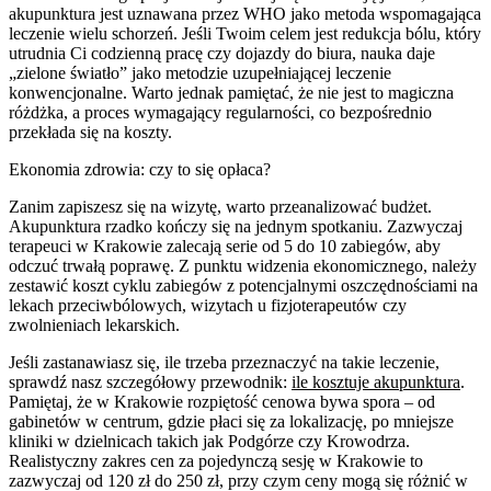
akupunktura jest uznawana przez WHO jako metoda wspomagająca
leczenie wielu schorzeń. Jeśli Twoim celem jest redukcja bólu, który
utrudnia Ci codzienną pracę czy dojazdy do biura, nauka daje
„zielone światło” jako metodzie uzupełniającej leczenie
konwencjonalne. Warto jednak pamiętać, że nie jest to magiczna
różdżka, a proces wymagający regularności, co bezpośrednio
przekłada się na koszty.
Ekonomia zdrowia: czy to się opłaca?
Zanim zapiszesz się na wizytę, warto przeanalizować budżet.
Akupunktura rzadko kończy się na jednym spotkaniu. Zazwyczaj
terapeuci w Krakowie zalecają serie od 5 do 10 zabiegów, aby
odczuć trwałą poprawę. Z punktu widzenia ekonomicznego, należy
zestawić koszt cyklu zabiegów z potencjalnymi oszczędnościami na
lekach przeciwbólowych, wizytach u fizjoterapeutów czy
zwolnieniach lekarskich.
Jeśli zastanawiasz się, ile trzeba przeznaczyć na takie leczenie,
sprawdź nasz szczegółowy przewodnik:
ile kosztuje akupunktura
.
Pamiętaj, że w Krakowie rozpiętość cenowa bywa spora – od
gabinetów w centrum, gdzie płaci się za lokalizację, po mniejsze
kliniki w dzielnicach takich jak Podgórze czy Krowodrza.
Realistyczny zakres cen za pojedynczą sesję w Krakowie to
zazwyczaj od 120 zł do 250 zł, przy czym ceny mogą się różnić w