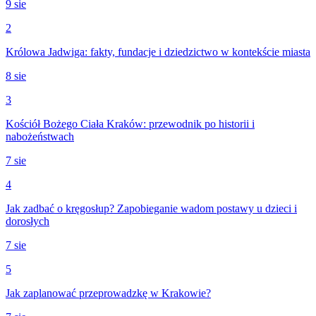
9 sie
2
Królowa Jadwiga: fakty, fundacje i dziedzictwo w kontekście miasta
8 sie
3
Kościół Bożego Ciała Kraków: przewodnik po historii i
nabożeństwach
7 sie
4
Jak zadbać o kręgosłup? Zapobieganie wadom postawy u dzieci i
dorosłych
7 sie
5
Jak zaplanować przeprowadzkę w Krakowie?