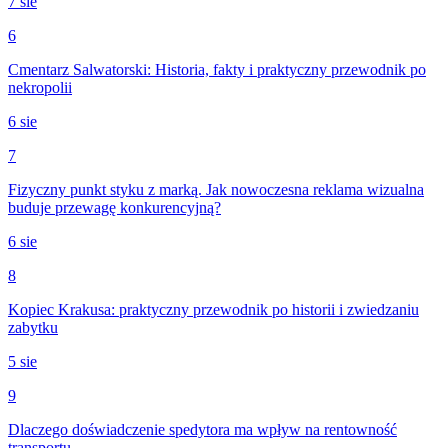
7 sie
6
Cmentarz Salwatorski: Historia, fakty i praktyczny przewodnik po
nekropolii
6 sie
7
Fizyczny punkt styku z marką. Jak nowoczesna reklama wizualna
buduje przewagę konkurencyjną?
6 sie
8
Kopiec Krakusa: praktyczny przewodnik po historii i zwiedzaniu
zabytku
5 sie
9
Dlaczego doświadczenie spedytora ma wpływ na rentowność
transportu