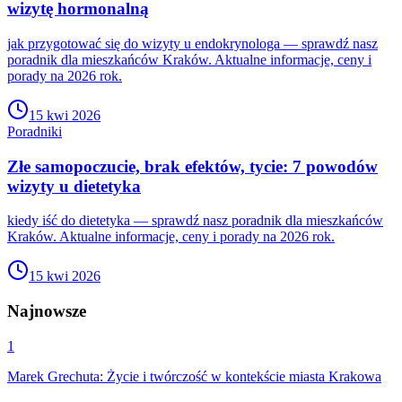
wizytę hormonalną
jak przygotować się do wizyty u endokrynologa — sprawdź nasz
poradnik dla mieszkańców Kraków. Aktualne informacje, ceny i
porady na 2026 rok.
15 kwi 2026
Poradniki
Złe samopoczucie, brak efektów, tycie: 7 powodów
wizyty u dietetyka
kiedy iść do dietetyka — sprawdź nasz poradnik dla mieszkańców
Kraków. Aktualne informacje, ceny i porady na 2026 rok.
15 kwi 2026
Najnowsze
1
Marek Grechuta: Życie i twórczość w kontekście miasta Krakowa