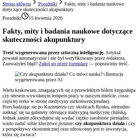
Strona główna
Poradniki
Fakty, mity i badania naukowe
dotyczące skuteczności akupunktury
Poradniki
15 kwietnia 2026
Fakty, mity i badania naukowe dotyczące
skuteczności akupunktury
Treść wygenerowana przez sztuczną inteligencję.
Artykuł
powstał automatycznie i nie był weryfikowany przez redaktora.
Zauważyłeś błąd?
Zgłoś go przez formularz
— poprawimy treść.
Ilustracja
wygenerowana przez AI
Wielu krakowian, zmagających się z przewlekłym bólem kręgosłupa
czy stresem wywołanym tempem pracy w naszym mieście, coraz
częściej zerka w stronę medycyny niekonwencjonalnej.
Przechadzając się po Kazimierzu czy okolicach Rynku, nietrudno
natknąć się na gabinety oferujące tradycyjną medycynę chińską.
Jednak zanim zdecydujesz się wydać ciężko zarobione pieniądze,
warto zadać sobie kluczowe pytanie:
czy akupunktura działa
i czy
z perspektywy ekonomicznej oraz zdrowotnej jest to inwestycja,
która się zwraca?