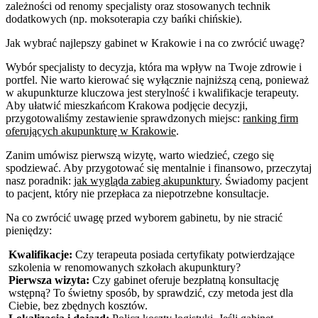
zależności od renomy specjalisty oraz stosowanych technik
dodatkowych (np. moksoterapia czy bańki chińskie).
Jak wybrać najlepszy gabinet w Krakowie i na co zwrócić uwagę?
Wybór specjalisty to decyzja, która ma wpływ na Twoje zdrowie i
portfel. Nie warto kierować się wyłącznie najniższą ceną, ponieważ
w akupunkturze kluczowa jest sterylność i kwalifikacje terapeuty.
Aby ułatwić mieszkańcom Krakowa podjęcie decyzji,
przygotowaliśmy zestawienie sprawdzonych miejsc:
ranking firm
oferujących akupunkturę w Krakowie
.
Zanim umówisz pierwszą wizytę, warto wiedzieć, czego się
spodziewać. Aby przygotować się mentalnie i finansowo, przeczytaj
nasz poradnik:
jak wygląda zabieg akupunktury
. Świadomy pacjent
to pacjent, który nie przepłaca za niepotrzebne konsultacje.
Na co zwrócić uwagę przed wyborem gabinetu, by nie stracić
pieniędzy:
Kwalifikacje:
Czy terapeuta posiada certyfikaty potwierdzające
szkolenia w renomowanych szkołach akupunktury?
Pierwsza wizyta:
Czy gabinet oferuje bezpłatną konsultację
wstępną? To świetny sposób, by sprawdzić, czy metoda jest dla
Ciebie, bez zbędnych kosztów.