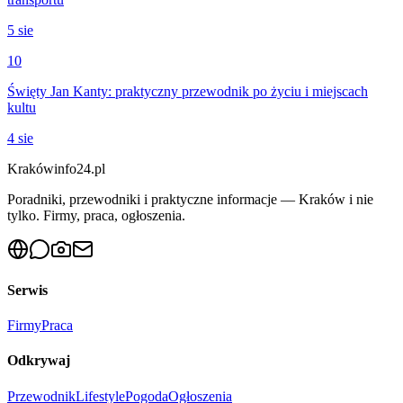
5 sie
10
Święty Jan Kanty: praktyczny przewodnik po życiu i miejscach
kultu
4 sie
Krakówinfo24.pl
Poradniki, przewodniki i praktyczne informacje — Kraków i nie
tylko. Firmy, praca, ogłoszenia.
Serwis
Firmy
Praca
Odkrywaj
Przewodnik
Lifestyle
Pogoda
Ogłoszenia