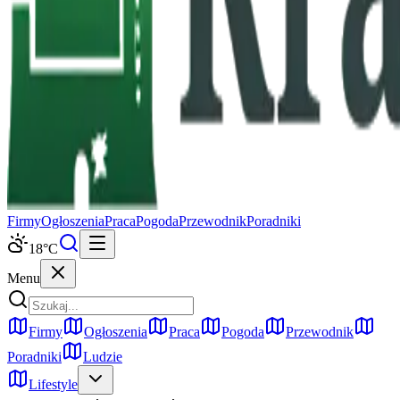
Firmy
Ogłoszenia
Praca
Pogoda
Przewodnik
Poradniki
18
°C
Menu
Firmy
Ogłoszenia
Praca
Pogoda
Przewodnik
Poradniki
Ludzie
Lifestyle