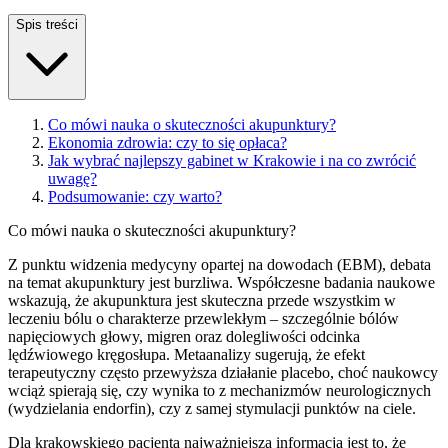
Spis treści
Co mówi nauka o skuteczności akupunktury?
Ekonomia zdrowia: czy to się opłaca?
Jak wybrać najlepszy gabinet w Krakowie i na co zwrócić
uwagę?
Podsumowanie: czy warto?
Co mówi nauka o skuteczności akupunktury?
Z punktu widzenia medycyny opartej na dowodach (EBM), debata
na temat akupunktury jest burzliwa. Współczesne badania naukowe
wskazują, że akupunktura jest skuteczna przede wszystkim w
leczeniu bólu o charakterze przewlekłym – szczególnie bólów
napięciowych głowy, migren oraz dolegliwości odcinka
lędźwiowego kręgosłupa. Metaanalizy sugerują, że efekt
terapeutyczny często przewyższa działanie placebo, choć naukowcy
wciąż spierają się, czy wynika to z mechanizmów neurologicznych
(wydzielania endorfin), czy z samej stymulacji punktów na ciele.
Dla krakowskiego pacjenta najważniejszą informacją jest to, że