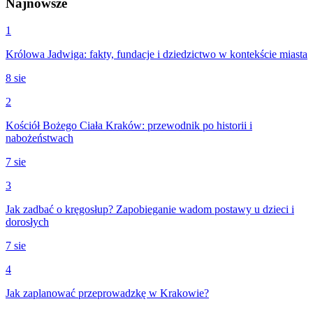
Najnowsze
1
Królowa Jadwiga: fakty, fundacje i dziedzictwo w kontekście miasta
8 sie
2
Kościół Bożego Ciała Kraków: przewodnik po historii i
nabożeństwach
7 sie
3
Jak zadbać o kręgosłup? Zapobieganie wadom postawy u dzieci i
dorosłych
7 sie
4
Jak zaplanować przeprowadzkę w Krakowie?