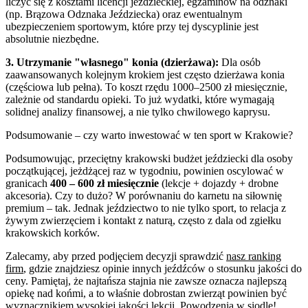
liczyć się z kosztami licencji jeździeckiej, egzaminów na odznaki
(np. Brązowa Odznaka Jeździecka) oraz ewentualnym
ubezpieczeniem sportowym, które przy tej dyscyplinie jest
absolutnie niezbędne.
3. Utrzymanie "własnego" konia (dzierżawa):
Dla osób
zaawansowanych kolejnym krokiem jest często dzierżawa konia
(częściowa lub pełna). To koszt rzędu 1000–2500 zł miesięcznie,
zależnie od standardu opieki. To już wydatki, które wymagają
solidnej analizy finansowej, a nie tylko chwilowego kaprysu.
Podsumowanie – czy warto inwestować w ten sport w Krakowie?
Podsumowując, przeciętny krakowski budżet jeździecki dla osoby
początkującej, jeżdżącej raz w tygodniu, powinien oscylować w
granicach
400 – 600 zł miesięcznie
(lekcje + dojazdy + drobne
akcesoria). Czy to dużo? W porównaniu do karnetu na siłownię
premium – tak. Jednak jeździectwo to nie tylko sport, to relacja z
żywym zwierzęciem i kontakt z naturą, często z dala od zgiełku
krakowskich korków.
Zalecamy, aby przed podjęciem decyzji sprawdzić
nasz ranking
firm
, gdzie znajdziesz opinie innych jeźdźców o stosunku jakości do
ceny. Pamiętaj, że najtańsza stajnia nie zawsze oznacza najlepszą
opiekę nad końmi, a to właśnie dobrostan zwierząt powinien być
wyznacznikiem wysokiej jakości lekcji. Powodzenia w siodle!