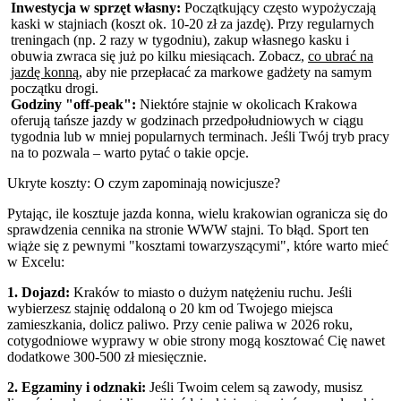
Inwestycja w sprzęt własny:
Początkujący często wypożyczają
kaski w stajniach (koszt ok. 10-20 zł za jazdę). Przy regularnych
treningach (np. 2 razy w tygodniu), zakup własnego kasku i
obuwia zwraca się już po kilku miesiącach. Zobacz,
co ubrać na
jazdę konną
, aby nie przepłacać za markowe gadżety na samym
początku drogi.
Godziny "off-peak":
Niektóre stajnie w okolicach Krakowa
oferują tańsze jazdy w godzinach przedpołudniowych w ciągu
tygodnia lub w mniej popularnych terminach. Jeśli Twój tryb pracy
na to pozwala – warto pytać o takie opcje.
Ukryte koszty: O czym zapominają nowicjusze?
Pytając, ile kosztuje jazda konna, wielu krakowian ogranicza się do
sprawdzenia cennika na stronie WWW stajni. To błąd. Sport ten
wiąże się z pewnymi "kosztami towarzyszącymi", które warto mieć
w Excelu:
1. Dojazd:
Kraków to miasto o dużym natężeniu ruchu. Jeśli
wybierzesz stajnię oddaloną o 20 km od Twojego miejsca
zamieszkania, dolicz paliwo. Przy cenie paliwa w 2026 roku,
cotygodniowe wyprawy w obie strony mogą kosztować Cię nawet
dodatkowe 300-500 zł miesięcznie.
2. Egzaminy i odznaki:
Jeśli Twoim celem są zawody, musisz