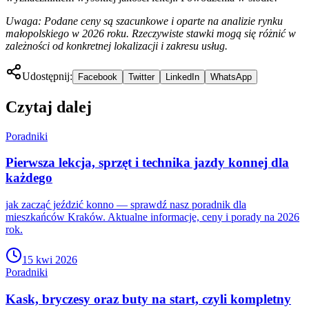
Uwaga: Podane ceny są szacunkowe i oparte na analizie rynku
małopolskiego w 2026 roku. Rzeczywiste stawki mogą się różnić w
zależności od konkretnej lokalizacji i zakresu usług.
Udostępnij:
Facebook
Twitter
LinkedIn
WhatsApp
Czytaj dalej
Poradniki
Pierwsza lekcja, sprzęt i technika jazdy konnej dla
każdego
jak zacząć jeździć konno — sprawdź nasz poradnik dla
mieszkańców Kraków. Aktualne informacje, ceny i porady na 2026
rok.
15 kwi 2026
Poradniki
Kask, bryczesy oraz buty na start, czyli kompletny