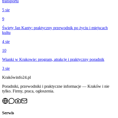
transportu
5 sie
9
Święty Jan Kanty: praktyczny przewodnik po życiu i miejscach
kultu
4 sie
10
Wianki w Krakowie: program, atrakcje i praktyczny poradnik
3 sie
Krakówinfo24.pl
Poradniki, przewodniki i praktyczne informacje — Kraków i nie
tylko. Firmy, praca, ogłoszenia.
Serwis