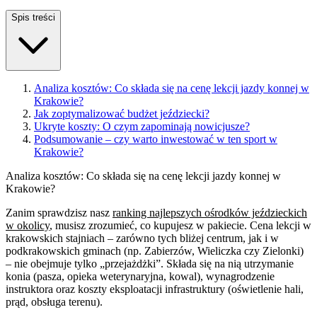
Spis treści
Analiza kosztów: Co składa się na cenę lekcji jazdy konnej w
Krakowie?
Jak zoptymalizować budżet jeździecki?
Ukryte koszty: O czym zapominają nowicjusze?
Podsumowanie – czy warto inwestować w ten sport w
Krakowie?
Analiza kosztów: Co składa się na cenę lekcji jazdy konnej w
Krakowie?
Zanim sprawdzisz nasz
ranking najlepszych ośrodków jeździeckich
w okolicy
, musisz zrozumieć, co kupujesz w pakiecie. Cena lekcji w
krakowskich stajniach – zarówno tych bliżej centrum, jak i w
podkrakowskich gminach (np. Zabierzów, Wieliczka czy Zielonki)
– nie obejmuje tylko „przejażdżki”. Składa się na nią utrzymanie
konia (pasza, opieka weterynaryjna, kowal), wynagrodzenie
instruktora oraz koszty eksploatacji infrastruktury (oświetlenie hali,
prąd, obsługa terenu).