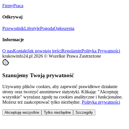
Firmy
Praca
Odkrywaj
Przewodnik
Lifestyle
Pogoda
Ogłoszenia
Informacje
O nas
Kontakt
Jak powstają treści
Regulamin
Polityka Prywatności
krakowinfo24.pl
2026
©
Wszelkie Prawa Zastrzeżone
Szanujemy Twoją prywatność
Używamy plików cookies, aby zapewnić prawidłowe działanie
strony oraz tworzyć anonimowe statystyki. Klikając "Akceptuję
wszystkie" wyrażasz zgodę na cookies analityczne i funkcjonalne.
Możesz też zaakceptować tylko niezbędne.
Polityka prywatności
Akceptuję wszystkie
Tylko niezbędne
Szczegóły