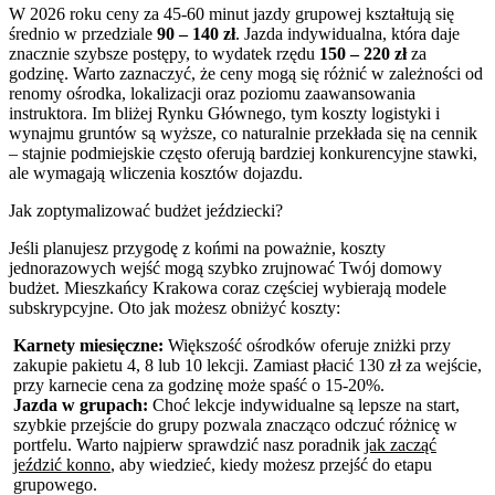
W 2026 roku ceny za 45-60 minut jazdy grupowej kształtują się
średnio w przedziale
90 – 140 zł
. Jazda indywidualna, która daje
znacznie szybsze postępy, to wydatek rzędu
150 – 220 zł
za
godzinę. Warto zaznaczyć, że ceny mogą się różnić w zależności od
renomy ośrodka, lokalizacji oraz poziomu zaawansowania
instruktora. Im bliżej Rynku Głównego, tym koszty logistyki i
wynajmu gruntów są wyższe, co naturalnie przekłada się na cennik
– stajnie podmiejskie często oferują bardziej konkurencyjne stawki,
ale wymagają wliczenia kosztów dojazdu.
Jak zoptymalizować budżet jeździecki?
Jeśli planujesz przygodę z końmi na poważnie, koszty
jednorazowych wejść mogą szybko zrujnować Twój domowy
budżet. Mieszkańcy Krakowa coraz częściej wybierają modele
subskrypcyjne. Oto jak możesz obniżyć koszty:
Karnety miesięczne:
Większość ośrodków oferuje zniżki przy
zakupie pakietu 4, 8 lub 10 lekcji. Zamiast płacić 130 zł za wejście,
przy karnecie cena za godzinę może spaść o 15-20%.
Jazda w grupach:
Choć lekcje indywidualne są lepsze na start,
szybkie przejście do grupy pozwala znacząco odczuć różnicę w
portfelu. Warto najpierw sprawdzić nasz poradnik
jak zacząć
jeździć konno
, aby wiedzieć, kiedy możesz przejść do etapu
grupowego.