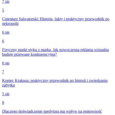
7 sie
5
Cmentarz Salwatorski: Historia, fakty i praktyczny przewodnik po
nekropolii
6 sie
6
Fizyczny punkt styku z marką. Jak nowoczesna reklama wizualna
buduje przewagę konkurencyjną?
6 sie
7
Kopiec Krakusa: praktyczny przewodnik po historii i zwiedzaniu
zabytku
5 sie
8
Dlaczego doświadczenie spedytora ma wpływ na rentowność