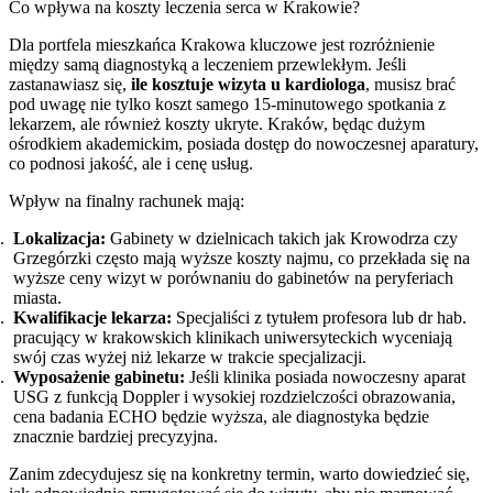
Co wpływa na koszty leczenia serca w Krakowie?
Dla portfela mieszkańca Krakowa kluczowe jest rozróżnienie
między samą diagnostyką a leczeniem przewlekłym. Jeśli
zastanawiasz się,
ile kosztuje wizyta u kardiologa
, musisz brać
pod uwagę nie tylko koszt samego 15-minutowego spotkania z
lekarzem, ale również koszty ukryte. Kraków, będąc dużym
ośrodkiem akademickim, posiada dostęp do nowoczesnej aparatury,
co podnosi jakość, ale i cenę usług.
Wpływ na finalny rachunek mają:
Lokalizacja:
Gabinety w dzielnicach takich jak Krowodrza czy
Grzegórzki często mają wyższe koszty najmu, co przekłada się na
wyższe ceny wizyt w porównaniu do gabinetów na peryferiach
miasta.
Kwalifikacje lekarza:
Specjaliści z tytułem profesora lub dr hab.
pracujący w krakowskich klinikach uniwersyteckich wyceniają
swój czas wyżej niż lekarze w trakcie specjalizacji.
Wyposażenie gabinetu:
Jeśli klinika posiada nowoczesny aparat
USG z funkcją Doppler i wysokiej rozdzielczości obrazowania,
cena badania ECHO będzie wyższa, ale diagnostyka będzie
znacznie bardziej precyzyjna.
Zanim zdecydujesz się na konkretny termin, warto dowiedzieć się,