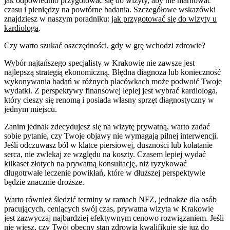
jak odpowiednio przygotować się do wizyty, aby nie marnować
czasu i pieniędzy na powtórne badania. Szczegółowe wskazówki
znajdziesz w naszym poradniku:
jak przygotować się do wizyty u
kardiologa
.
Czy warto szukać oszczędności, gdy w grę wchodzi zdrowie?
Wybór najtańszego specjalisty w Krakowie nie zawsze jest
najlepszą strategią ekonomiczną. Błędna diagnoza lub konieczność
wykonywania badań w różnych placówkach może podwoić Twoje
wydatki. Z perspektywy finansowej lepiej jest wybrać kardiologa,
który cieszy się renomą i posiada własny sprzęt diagnostyczny w
jednym miejscu.
Zanim jednak zdecydujesz się na wizytę prywatną, warto zadać
sobie pytanie, czy Twoje objawy nie wymagają pilnej interwencji.
Jeśli odczuwasz ból w klatce piersiowej, duszności lub kołatanie
serca, nie zwlekaj ze względu na koszty. Czasem lepiej wydać
kilkaset złotych na prywatną konsultację, niż ryzykować
długotrwałe leczenie powikłań, które w dłuższej perspektywie
będzie znacznie droższe.
Warto również śledzić terminy w ramach NFZ, jednakże dla osób
pracujących, ceniących swój czas, prywatna wizyta w Krakowie
jest zazwyczaj najbardziej efektywnym cenowo rozwiązaniem. Jeśli
nie wiesz, czy Twój obecny stan zdrowia kwalifikuje się już do