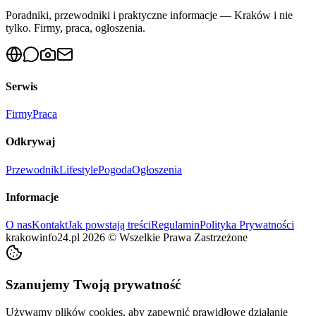
Poradniki, przewodniki i praktyczne informacje — Kraków i nie
tylko. Firmy, praca, ogłoszenia.
Serwis
Firmy
Praca
Odkrywaj
Przewodnik
Lifestyle
Pogoda
Ogłoszenia
Informacje
O nas
Kontakt
Jak powstają treści
Regulamin
Polityka Prywatności
krakowinfo24.pl
2026
©
Wszelkie Prawa Zastrzeżone
Szanujemy Twoją prywatność
Używamy plików cookies, aby zapewnić prawidłowe działanie