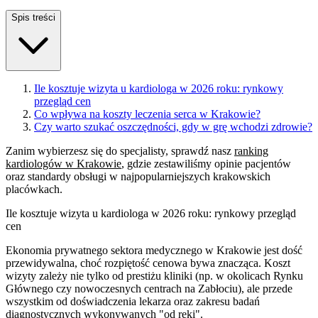
Spis treści
Ile kosztuje wizyta u kardiologa w 2026 roku: rynkowy
przegląd cen
Co wpływa na koszty leczenia serca w Krakowie?
Czy warto szukać oszczędności, gdy w grę wchodzi zdrowie?
Zanim wybierzesz się do specjalisty, sprawdź nasz
ranking
kardiologów w Krakowie
, gdzie zestawiliśmy opinie pacjentów
oraz standardy obsługi w najpopularniejszych krakowskich
placówkach.
Ile kosztuje wizyta u kardiologa w 2026 roku: rynkowy przegląd
cen
Ekonomia prywatnego sektora medycznego w Krakowie jest dość
przewidywalna, choć rozpiętość cenowa bywa znacząca. Koszt
wizyty zależy nie tylko od prestiżu kliniki (np. w okolicach Rynku
Głównego czy nowoczesnych centrach na Zabłociu), ale przede
wszystkim od doświadczenia lekarza oraz zakresu badań
diagnostycznych wykonywanych "od ręki".