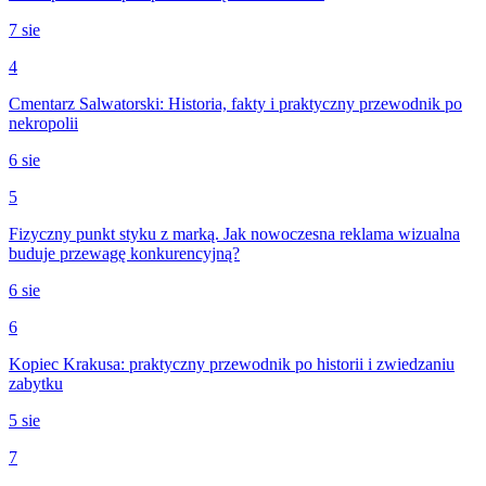
7 sie
4
Cmentarz Salwatorski: Historia, fakty i praktyczny przewodnik po
nekropolii
6 sie
5
Fizyczny punkt styku z marką. Jak nowoczesna reklama wizualna
buduje przewagę konkurencyjną?
6 sie
6
Kopiec Krakusa: praktyczny przewodnik po historii i zwiedzaniu
zabytku
5 sie
7