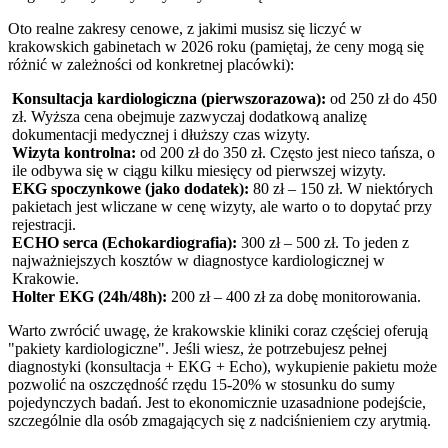
Oto realne zakresy cenowe, z jakimi musisz się liczyć w
krakowskich gabinetach w 2026 roku (pamiętaj, że ceny mogą się
różnić w zależności od konkretnej placówki):
Konsultacja kardiologiczna (pierwszorazowa):
od 250 zł do 450
zł. Wyższa cena obejmuje zazwyczaj dodatkową analizę
dokumentacji medycznej i dłuższy czas wizyty.
Wizyta kontrolna:
od 200 zł do 350 zł. Często jest nieco tańsza, o
ile odbywa się w ciągu kilku miesięcy od pierwszej wizyty.
EKG spoczynkowe (jako dodatek):
80 zł – 150 zł. W niektórych
pakietach jest wliczane w cenę wizyty, ale warto o to dopytać przy
rejestracji.
ECHO serca (Echokardiografia):
300 zł – 500 zł. To jeden z
najważniejszych kosztów w diagnostyce kardiologicznej w
Krakowie.
Holter EKG (24h/48h):
200 zł – 400 zł za dobę monitorowania.
Warto zwrócić uwagę, że krakowskie kliniki coraz częściej oferują
"pakiety kardiologiczne". Jeśli wiesz, że potrzebujesz pełnej
diagnostyki (konsultacja + EKG + Echo), wykupienie pakietu może
pozwolić na oszczędność rzędu 15-20% w stosunku do sumy
pojedynczych badań. Jest to ekonomicznie uzasadnione podejście,
szczególnie dla osób zmagających się z nadciśnieniem czy arytmią.