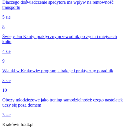
Dlaczego doświadczenie spedytora ma wpływ na rentowność
transportu
5 sie
8
Święty Jan Kanty: praktyczny przewodnik po życiu i miejscach
kultu
4 sie
9
Wianki w Krakowie: program, atrakcje i praktyczny poradnik
3 sie
10
Obozy młodzieżowe jako trening samodzielności: czego nastolatek
uczy się poza domem
3 sie
Krakówinfo24.pl