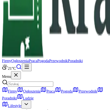
Firmy
Ogłoszenia
Praca
Pogoda
Przewodnik
Poradniki
21
°C
Menu
Firmy
Ogłoszenia
Praca
Pogoda
Przewodnik
Poradniki
Ludzie
Lifestyle