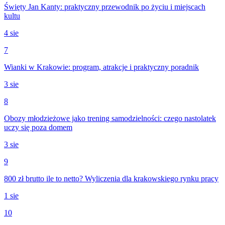
Święty Jan Kanty: praktyczny przewodnik po życiu i miejscach
kultu
4 sie
7
Wianki w Krakowie: program, atrakcje i praktyczny poradnik
3 sie
8
Obozy młodzieżowe jako trening samodzielności: czego nastolatek
uczy się poza domem
3 sie
9
800 zł brutto ile to netto? Wyliczenia dla krakowskiego rynku pracy
1 sie
10