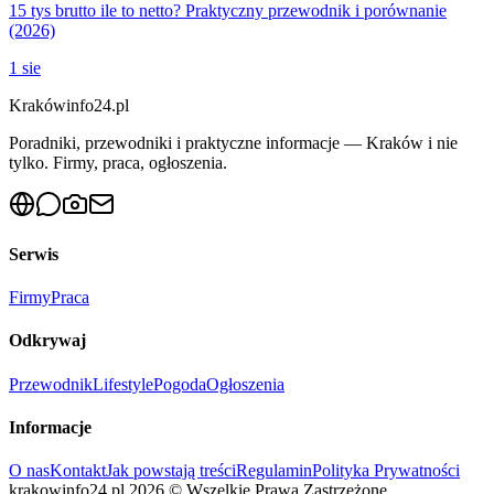
15 tys brutto ile to netto? Praktyczny przewodnik i porównanie
(2026)
1 sie
Krakówinfo24.pl
Poradniki, przewodniki i praktyczne informacje — Kraków i nie
tylko. Firmy, praca, ogłoszenia.
Serwis
Firmy
Praca
Odkrywaj
Przewodnik
Lifestyle
Pogoda
Ogłoszenia
Informacje
O nas
Kontakt
Jak powstają treści
Regulamin
Polityka Prywatności
krakowinfo24.pl
2026
©
Wszelkie Prawa Zastrzeżone