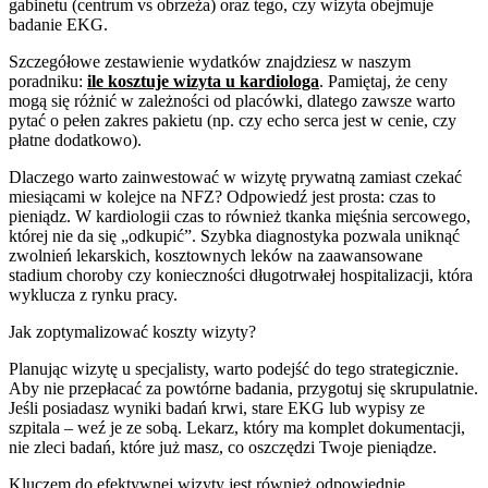
gabinetu (centrum vs obrzeża) oraz tego, czy wizyta obejmuje
badanie EKG.
Szczegółowe zestawienie wydatków znajdziesz w naszym
poradniku:
ile kosztuje wizyta u kardiologa
. Pamiętaj, że ceny
mogą się różnić w zależności od placówki, dlatego zawsze warto
pytać o pełen zakres pakietu (np. czy echo serca jest w cenie, czy
płatne dodatkowo).
Dlaczego warto zainwestować w wizytę prywatną zamiast czekać
miesiącami w kolejce na NFZ? Odpowiedź jest prosta: czas to
pieniądz. W kardiologii czas to również tkanka mięśnia sercowego,
której nie da się „odkupić”. Szybka diagnostyka pozwala uniknąć
zwolnień lekarskich, kosztownych leków na zaawansowane
stadium choroby czy konieczności długotrwałej hospitalizacji, która
wyklucza z rynku pracy.
Jak zoptymalizować koszty wizyty?
Planując wizytę u specjalisty, warto podejść do tego strategicznie.
Aby nie przepłacać za powtórne badania, przygotuj się skrupulatnie.
Jeśli posiadasz wyniki badań krwi, stare EKG lub wypisy ze
szpitala – weź je ze sobą. Lekarz, który ma komplet dokumentacji,
nie zleci badań, które już masz, co oszczędzi Twoje pieniądze.
Kluczem do efektywnej wizyty jest również odpowiednie