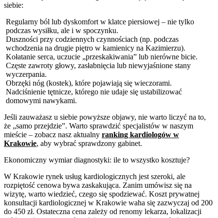
siebie:
Regularny ból lub dyskomfort w klatce piersiowej – nie tylko
podczas wysiłku, ale i w spoczynku.
Duszności przy codziennych czynnościach (np. podczas
wchodzenia na drugie piętro w kamienicy na Kazimierzu).
Kołatanie serca, uczucie „przeskakiwania” lub nierówne bicie.
Częste zawroty głowy, zasłabnięcia lub niewyjaśnione stany
wyczerpania.
Obrzęki nóg (kostek), które pojawiają się wieczorami.
Nadciśnienie tętnicze, którego nie udaje się ustabilizować
domowymi nawykami.
Jeśli zauważasz u siebie powyższe objawy, nie warto liczyć na to,
że „samo przejdzie”. Warto sprawdzić specjalistów w naszym
mieście – zobacz nasz aktualny
ranking kardiologów w
Krakowie
, aby wybrać sprawdzony gabinet.
Ekonomiczny wymiar diagnostyki: ile to wszystko kosztuje?
W Krakowie rynek usług kardiologicznych jest szeroki, ale
rozpiętość cenowa bywa zaskakująca. Zanim umówisz się na
wizytę, warto wiedzieć, czego się spodziewać. Koszt prywatnej
konsultacji kardiologicznej w Krakowie waha się zazwyczaj od 200
do 450 zł. Ostateczna cena zależy od renomy lekarza, lokalizacji