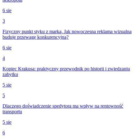
6 sie
3
Fizyczny punkt styku z marką. Jak nowoczesna reklama wizualna
buduje przewagę konkurencyjną?
6 sie
4
Kopiec Krakusa: praktyczny przewodnik po historii i zwiedzaniu
zabytku
5 sie
5
Dlaczego doświadczenie spedytora ma wpływ na rentowność
transportu
5 sie
6