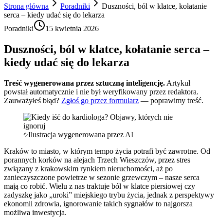
Strona główna
Poradniki
Duszności, ból w klatce, kołatanie
serca – kiedy udać się do lekarza
Poradniki
15 kwietnia 2026
Duszności, ból w klatce, kołatanie serca –
kiedy udać się do lekarza
Treść wygenerowana przez sztuczną inteligencję.
Artykuł
powstał automatycznie i nie był weryfikowany przez redaktora.
Zauważyłeś błąd?
Zgłoś go przez formularz
— poprawimy treść.
Ilustracja wygenerowana przez AI
Kraków to miasto, w którym tempo życia potrafi być zawrotne. Od
porannych korków na alejach Trzech Wieszczów, przez stres
związany z krakowskim rynkiem nieruchomości, aż po
zanieczyszczone powietrze w sezonie grzewczym – nasze serca
mają co robić. Wielu z nas traktuje ból w klatce piersiowej czy
zadyszkę jako „uroki” miejskiego trybu życia, jednak z perspektywy
ekonomii zdrowia, ignorowanie takich sygnałów to najgorsza
możliwa inwestycja.