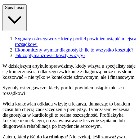
Spis treści
Sygnały ostrzegawcze: kiedy portfel powinien ustąpić miejsca
rozsądkowi
Ekonomiczny wymiar diagnostyki: ile to wszystko kosztuje?
Jak zoptymalizować koszty wizyty?
W dzisiejszym artykule sprawdzimy, kiedy wizyta u specjalisty staje
się koniecznością i dlaczego zwlekanie z diagnozą może nas słono
kosztować – nie tylko w kontekście zdrowotnym, ale i finansowym.
Sygnały ostrzegawcze: kiedy portfel powinien ustąpić miejsca
rozsądkowi
Wielu krakowian odkłada wizytę u lekarza, tłumacząc to brakiem
czasu lub chęcią zaoszczędzenia pieniędzy. Tymczasem wczesna
diagnostyka w kardiologii to realna oszczędność. Profilaktyka
kosztuje ułamek tego, co zaawansowane leczenie szpitalne lub
długotrwała rehabilitacja po incydencie sercowym.
Zatem,
kiedy iść do kardiologa
? Nie czekaj, jeśli zauważysz u