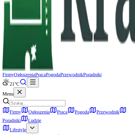
Firmy
Ogłoszenia
Praca
Pogoda
Przewodnik
Poradniki
21
°C
Menu
Firmy
Ogłoszenia
Praca
Pogoda
Przewodnik
Poradniki
Ludzie
Lifestyle