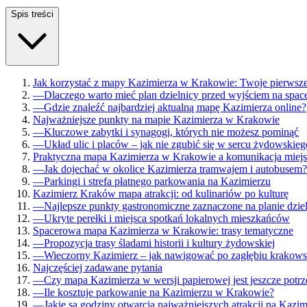
Spis treści
Jak korzystać z mapy Kazimierza w Krakowie: Twoje pierwsze
—
Dlaczego warto mieć plan dzielnicy przed wyjściem na spac
—
Gdzie znaleźć najbardziej aktualną mapę Kazimierza online?
Najważniejsze punkty na mapie Kazimierza w Krakowie
—
Kluczowe zabytki i synagogi, których nie możesz pominąć
—
Układ ulic i placów – jak nie zgubić się w sercu żydowski
Praktyczna mapa Kazimierza w Krakowie a komunikacja miej
—
Jak dojechać w okolice Kazimierza tramwajem i autobusem?
—
Parkingi i strefa płatnego parkowania na Kazimierzu
Kazimierz Kraków mapa atrakcji: od kulinariów po kulturę
—
Najlepsze punkty gastronomiczne zaznaczone na planie dzie
—
Ukryte perełki i miejsca spotkań lokalnych mieszkańców
Spacerowa mapa Kazimierza w Krakowie: trasy tematyczne
—
Propozycja trasy śladami historii i kultury żydowskiej
—
Wieczorny Kazimierz – jak nawigować po zagłębiu krakows
Najczęściej zadawane pytania
—
Czy mapa Kazimierza w wersji papierowej jest jeszcze potr
—
Ile kosztuje parkowanie na Kazimierzu w Krakowie?
—
Jakie są godziny otwarcia najważniejszych atrakcji na Kazim