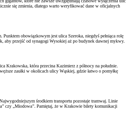
h gigantów, które nie zawsze uwzględniają czasowe wyłączenia ulic
cznie się zmienia, dlatego warto weryfikować dane w oficjalnych
Punktem obowiązkowym jest ulica Szeroka, niegdyś pełniąca rolę
 tak, aby przejść od synagogi Wysokiej aż po budynek dawnej mykwy.
lica Krakowska, która przecina Kazimierz z północy na południe.
 węższe zaułki w okolicach ulicy Wąskiej, gdzie łatwo o pomyłkę
 Najwygodniejszym środkiem transportu pozostaje tramwaj. Linie
ca” czy „Miodowa”. Pamiętaj, że w Krakowie bilety komunikacji