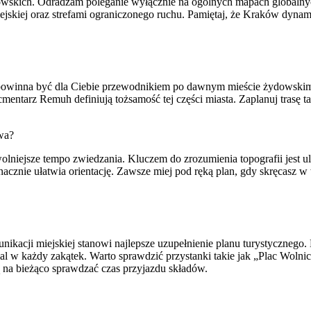
owskich. Odradzam poleganie wyłącznie na ogólnych mapach globalnyc
jskiej oraz strefami ograniczonego ruchu. Pamiętaj, że Kraków dynami
owinna być dla Ciebie przewodnikiem po dawnym mieście żydowskim. 
mentarz Remuh definiują tożsamość tej części miasta. Zaplanuj trasę
wa?
olniejsze tempo zwiedzania. Kluczem do zrozumienia topografii jest u
nacznie ułatwia orientację. Zawsze miej pod ręką plan, gdy skręcasz w
ikacji miejskiej stanowi najlepsze uzupełnienie planu turystycznego.
l w każdy zakątek. Warto sprawdzić przystanki takie jak „Plac Wolni
ą na bieżąco sprawdzać czas przyjazdu składów.