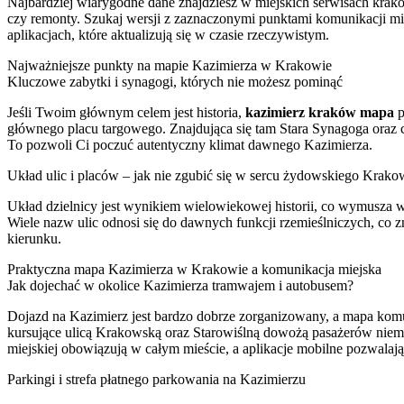
Najbardziej wiarygodne dane znajdziesz w miejskich serwisach krak
czy remonty. Szukaj wersji z zaznaczonymi punktami komunikacji mie
aplikacjach, które aktualizują się w czasie rzeczywistym.
Najważniejsze punkty na mapie Kazimierza w Krakowie
Kluczowe zabytki i synagogi, których nie możesz pominąć
Jeśli Twoim głównym celem jest historia,
kazimierz kraków mapa
p
głównego placu targowego. Znajdująca się tam Stara Synagoga oraz c
To pozwoli Ci poczuć autentyczny klimat dawnego Kazimierza.
Układ ulic i placów – jak nie zgubić się w sercu żydowskiego Krako
Układ dzielnicy jest wynikiem wielowiekowej historii, co wymusza w
Wiele nazw ulic odnosi się do dawnych funkcji rzemieślniczych, co z
kierunku.
Praktyczna mapa Kazimierza w Krakowie a komunikacja miejska
Jak dojechać w okolice Kazimierza tramwajem i autobusem?
Dojazd na Kazimierz jest bardzo dobrze zorganizowany, a mapa komun
kursujące ulicą Krakowską oraz Starowiślną dowożą pasażerów niema
miejskiej obowiązują w całym mieście, a aplikacje mobilne pozwalaj
Parkingi i strefa płatnego parkowania na Kazimierzu