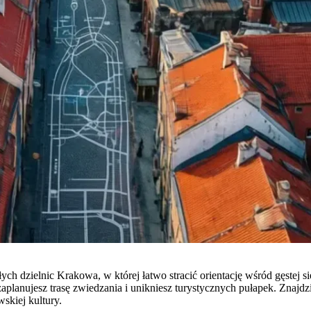
wiłych dzielnic Krakowa, w której łatwo stracić orientację wśród gęste
planujesz trasę zwiedzania i unikniesz turystycznych pułapek. Znajdzi
skiej kultury.