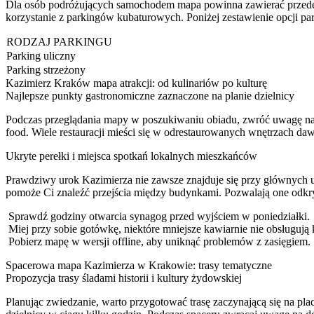
Dla osób podróżujących samochodem mapa powinna zawierać przed
korzystanie z parkingów kubaturowych. Poniżej zestawienie opcji p
RODZAJ PARKINGU
Parking uliczny
Parking strzeżony
Kazimierz Kraków mapa atrakcji: od kulinariów po kulturę
Najlepsze punkty gastronomiczne zaznaczone na planie dzielnicy
Podczas przeglądania mapy w poszukiwaniu obiadu, zwróć uwagę na ok
food. Wiele restauracji mieści się w odrestaurowanych wnętrzach da
Ukryte perełki i miejsca spotkań lokalnych mieszkańców
Prawdziwy urok Kazimierza nie zawsze znajduje się przy głównych ul
pomoże Ci znaleźć przejścia między budynkami. Pozwalają one odkryć 
Sprawdź godziny otwarcia synagog przed wyjściem w poniedziałki.
Miej przy sobie gotówkę, niektóre mniejsze kawiarnie nie obsługują k
Pobierz mapę w wersji offline, aby uniknąć problemów z zasięgiem.
Spacerowa mapa Kazimierza w Krakowie: trasy tematyczne
Propozycja trasy śladami historii i kultury żydowskiej
Planując zwiedzanie, warto przygotować trasę zaczynającą się na pl