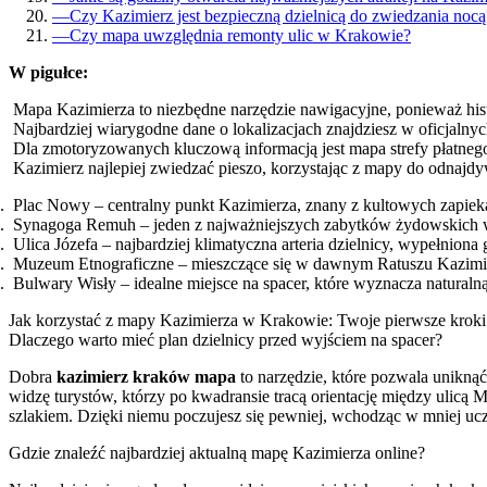
—
Czy Kazimierz jest bezpieczną dzielnicą do zwiedzania nocą
—
Czy mapa uwzględnia remonty ulic w Krakowie?
W pigułce:
Mapa Kazimierza to niezbędne narzędzie nawigacyjne, ponieważ hist
Najbardziej wiarygodne dane o lokalizacjach znajdziesz w oficjaln
Dla zmotoryzowanych kluczową informacją jest mapa strefy płatnego 
Kazimierz najlepiej zwiedzać pieszo, korzystając z mapy do odnajd
Plac Nowy – centralny punkt Kazimierza, znany z kultowych zapiek
Synagoga Remuh – jeden z najważniejszych zabytków żydowskich w 
Ulica Józefa – najbardziej klimatyczna arteria dzielnicy, wypełnion
Muzeum Etnograficzne – mieszczące się w dawnym Ratuszu Kazimiers
Bulwary Wisły – idealne miejsce na spacer, które wyznacza naturalną
Jak korzystać z mapy Kazimierza w Krakowie: Twoje pierwsze kroki
Dlaczego warto mieć plan dzielnicy przed wyjściem na spacer?
Dobra
kazimierz kraków mapa
to narzędzie, które pozwala uniknąć 
widzę turystów, którzy po kwadransie tracą orientację między ulicą
szlakiem. Dzięki niemu poczujesz się pewniej, wchodząc w mniej ucz
Gdzie znaleźć najbardziej aktualną mapę Kazimierza online?