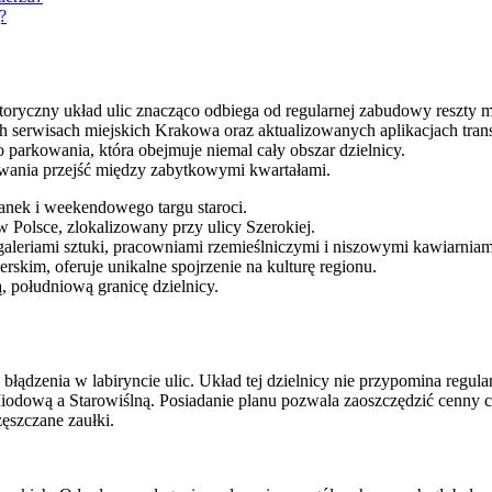
?
oryczny układ ulic znacząco odbiega od regularnej zabudowy reszty m
ych serwisach miejskich Krakowa oraz aktualizowanych aplikacjach tra
parkowania, która obejmuje niemal cały obszar dzielnicy.
ywania przejść między zabytkowymi kwartałami.
anek i weekendowego targu staroci.
Polsce, zlokalizowany przy ulicy Szerokiej.
a galeriami sztuki, pracowniami rzemieślniczymi i niszowymi kawiarniam
kim, oferuje unikalne spojrzenie na kulturę regionu.
, południową granicę dzielnicy.
błądzenia w labiryncie ulic. Układ tej dzielnicy nie przypomina regular
 Miodową a Starowiślną. Posiadanie planu pozwala zaoszczędzić cenny
ęszczane zaułki.