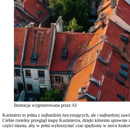
Ilustracja wygenerowana przez AI
Kazimierz to jedna z najbardziej fascynujących, ale i najbardziej za
Ciebie rzetelny przegląd mapy Kazimierza, dzięki któremu sprawnie za
części miasta, aby w pełni wykorzystać czas spędzony w sercu krakow