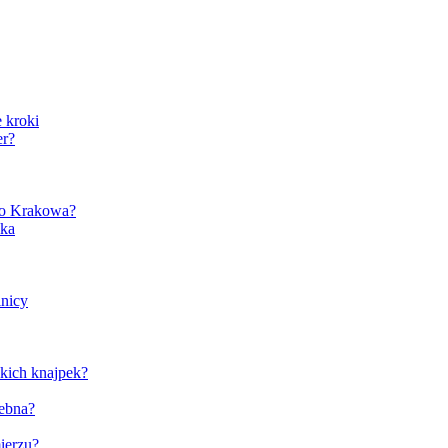
 kroki
er?
ego Krakowa?
ska
lnicy
kich knajpek?
zebna?
ierzu?