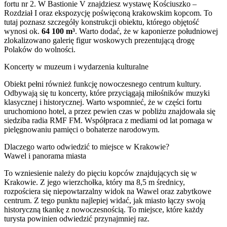
fortu nr 2. W Bastionie V znajdziesz wystawę Kościuszko –
Rozdział I oraz ekspozycję poświęconą krakowskim kopcom. To
tutaj poznasz szczegóły konstrukcji obiektu, którego objętość
wynosi ok.
64 100 m³
. Warto dodać, że w kaponierze południowej
zlokalizowano galerię figur woskowych prezentującą drogę
Polaków do wolności.
Koncerty w muzeum i wydarzenia kulturalne
Obiekt pełni również funkcję nowoczesnego centrum kultury.
Odbywają się tu koncerty, które przyciągają miłośników muzyki
klasycznej i historycznej. Warto wspomnieć, że w części fortu
uruchomiono hotel, a przez pewien czas w pobliżu znajdowała się
siedziba radia RMF FM. Współpraca z mediami od lat pomaga w
pielęgnowaniu pamięci o bohaterze narodowym.
Dlaczego warto odwiedzić to miejsce w Krakowie?
Wawel i panorama miasta
To wzniesienie należy do pięciu kopców znajdujących się w
Krakowie. Z jego wierzchołka, który ma 8,5 m średnicy,
rozpościera się niepowtarzalny widok na Wawel oraz zabytkowe
centrum. Z tego punktu najlepiej widać, jak miasto łączy swoją
historyczną tkankę z nowoczesnością. To miejsce, które każdy
turysta powinien odwiedzić przynajmniej raz.