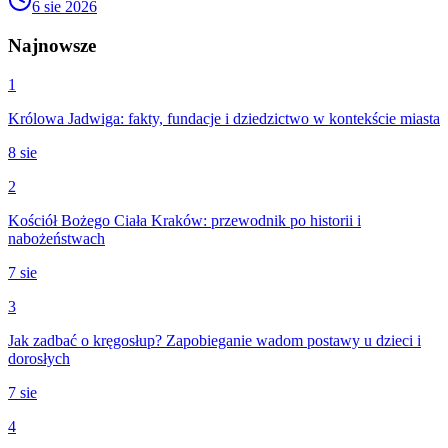
6 sie 2026
Najnowsze
1
Królowa Jadwiga: fakty, fundacje i dziedzictwo w kontekście miasta
8 sie
2
Kościół Bożego Ciała Kraków: przewodnik po historii i
nabożeństwach
7 sie
3
Jak zadbać o kręgosłup? Zapobieganie wadom postawy u dzieci i
dorosłych
7 sie
4