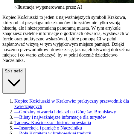
Ilustracja wygenerowana przez AI
Kopiec Kościuszki to jeden z najważniejszych symboli Krakowa,
który od lat przyciąga mieszkańców i turystów nie tylko swoją
historią, ale i niezapomnianą panoramą miasta. W tym artykule
znajdziesz rzetelne informacje o godzinach otwarcia, wystawach w
forcie oraz praktyczne wskazówki, które pomogą Ci w pełni
zaplanować wizytę w tym wyjątkowym miejscu pamięci. Dzięki
naszemu przewodnikowi dowiesz się, jak najefektywniej dotrzeć na
miejsce i co warto zobaczyć, by w pełni docenić dziedzictwo
Naczelnika.
Spis treści
Kopiec Kościuszki w Krakowie: praktyczny przewodnik dla
zwiedzających
—
Godziny otwarcia i dojazd na Górę św. Bronisławy
—
Bilety i najważniejsze informacje dla turystów
Tadeusz Kościuszko i historia powstania
—
Insurekcja i pamięć o Naczelniku
—
Rola Komitetu w krakowskiej tradycji