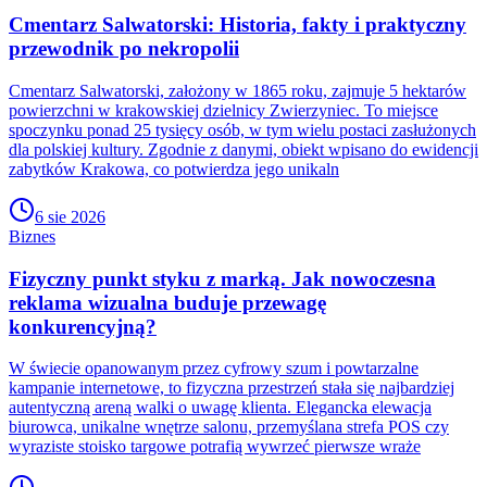
Cmentarz Salwatorski: Historia, fakty i praktyczny
przewodnik po nekropolii
Cmentarz Salwatorski, założony w 1865 roku, zajmuje 5 hektarów
powierzchni w krakowskiej dzielnicy Zwierzyniec. To miejsce
spoczynku ponad 25 tysięcy osób, w tym wielu postaci zasłużonych
dla polskiej kultury. Zgodnie z danymi, obiekt wpisano do ewidencji
zabytków Krakowa, co potwierdza jego unikaln
6 sie 2026
Biznes
Fizyczny punkt styku z marką. Jak nowoczesna
reklama wizualna buduje przewagę
konkurencyjną?
W świecie opanowanym przez cyfrowy szum i powtarzalne
kampanie internetowe, to fizyczna przestrzeń stała się najbardziej
autentyczną areną walki o uwagę klienta. Elegancka elewacja
biurowca, unikalne wnętrze salonu, przemyślana strefa POS czy
wyraziste stoisko targowe potrafią wywrzeć pierwsze wraże