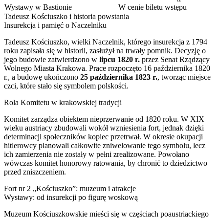
Wystawy w Bastionie
W cenie biletu wstępu
Tadeusz Kościuszko i historia powstania
Insurekcja i pamięć o Naczelniku
Tadeusz Kościuszko, wielki Naczelnik, którego insurekcja z 1794
roku zapisała się w historii, zasłużył na trwały pomnik. Decyzję o
jego budowie zatwierdzono w
lipcu 1820 r.
przez Senat Rządzący
Wolnego Miasta Krakowa. Prace rozpoczęto 16 października 1820
r., a budowę ukończono
25 października 1823 r.
, tworząc miejsce
czci, które stało się symbolem polskości.
Rola Komitetu w krakowskiej tradycji
Komitet zarządza obiektem nieprzerwanie od 1820 roku. W XIX
wieku austriacy zbudowali wokół wzniesienia fort, jednak dzięki
determinacji społeczników kopiec przetrwał. W okresie okupacji
hitlerowcy planowali całkowite zniwelowanie tego symbolu, lecz
ich zamierzenia nie zostały w pełni zrealizowane. Powołano
wówczas komitet honorowy ratowania, by chronić to dziedzictwo
przed zniszczeniem.
Fort nr 2 „Kościuszko”: muzeum i atrakcje
Wystawy: od insurekcji po figurę woskową
Muzeum Kościuszkowskie mieści się w częściach poaustriackiego