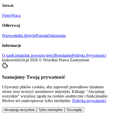
Serwis
Firmy
Praca
Odkrywaj
Przewodnik
Lifestyle
Pogoda
Ogłoszenia
Informacje
O nas
Kontakt
Jak powstają treści
Regulamin
Polityka Prywatności
krakowinfo24.pl
2026
©
Wszelkie Prawa Zastrzeżone
Szanujemy Twoją prywatność
Używamy plików cookies, aby zapewnić prawidłowe działanie
strony oraz tworzyć anonimowe statystyki. Klikając "Akceptuję
wszystkie" wyrażasz zgodę na cookies analityczne i funkcjonalne.
Możesz też zaakceptować tylko niezbędne.
Polityka prywatności
Akceptuję wszystkie
Tylko niezbędne
Szczegóły