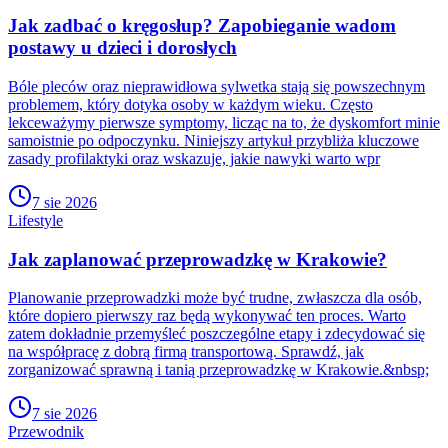
Jak zadbać o kręgosłup? Zapobieganie wadom
postawy u dzieci i dorosłych
Bóle pleców oraz nieprawidłowa sylwetka stają się powszechnym
problemem, który dotyka osoby w każdym wieku. Często
lekceważymy pierwsze symptomy, licząc na to, że dyskomfort minie
samoistnie po odpoczynku. Niniejszy artykuł przybliża kluczowe
zasady profilaktyki oraz wskazuje, jakie nawyki warto wpr
7 sie 2026
Lifestyle
Jak zaplanować przeprowadzkę w Krakowie?
Planowanie przeprowadzki może być trudne, zwłaszcza dla osób,
które dopiero pierwszy raz będą wykonywać ten proces. Warto
zatem dokładnie przemyśleć poszczególne etapy i zdecydować się
na współpracę z dobrą firmą transportową. Sprawdź, jak
zorganizować sprawną i tanią przeprowadzkę w Krakowie.&nbsp;
7 sie 2026
Przewodnik