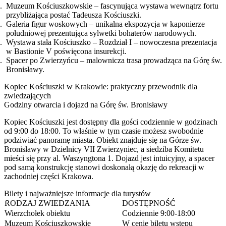
Muzeum Kościuszkowskie – fascynująca wystawa wewnątrz fortu
przybliżająca postać Tadeusza Kościuszki.
Galeria figur woskowych – unikalna ekspozycja w kaponierze
południowej prezentująca sylwetki bohaterów narodowych.
Wystawa stała Kościuszko – Rozdział I – nowoczesna prezentacja
w Bastionie V poświęcona insurekcji.
Spacer po Zwierzyńcu – malownicza trasa prowadząca na Górę św.
Bronisławy.
Kopiec Kościuszki w Krakowie: praktyczny przewodnik dla
zwiedzających
Godziny otwarcia i dojazd na Górę św. Bronisławy
Kopiec Kościuszki jest dostępny dla gości codziennie w godzinach
od 9:00 do 18:00. To właśnie w tym czasie możesz swobodnie
podziwiać panoramę miasta. Obiekt znajduje się na Górze św.
Bronisławy w Dzielnicy VII Zwierzyniec, a siedziba Komitetu
mieści się przy al. Waszyngtona 1. Dojazd jest intuicyjny, a spacer
pod samą konstrukcję stanowi doskonałą okazję do rekreacji w
zachodniej części Krakowa.
Bilety i najważniejsze informacje dla turystów
RODZAJ ZWIEDZANIA
DOSTĘPNOŚĆ
Wierzchołek obiektu
Codziennie 9:00-18:00
Muzeum Kościuszkowskie
W cenie biletu wstępu