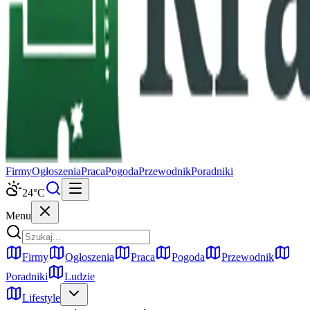
Firmy
Ogłoszenia
Praca
Pogoda
Przewodnik
Poradniki
24
°C
Menu
Firmy
Ogłoszenia
Praca
Pogoda
Przewodnik
Poradniki
Ludzie
Lifestyle