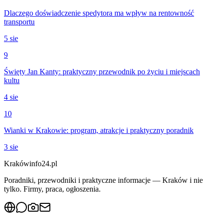
Dlaczego doświadczenie spedytora ma wpływ na rentowność
transportu
5 sie
9
Święty Jan Kanty: praktyczny przewodnik po życiu i miejscach
kultu
4 sie
10
Wianki w Krakowie: program, atrakcje i praktyczny poradnik
3 sie
Krakówinfo24.pl
Poradniki, przewodniki i praktyczne informacje — Kraków i nie
tylko. Firmy, praca, ogłoszenia.