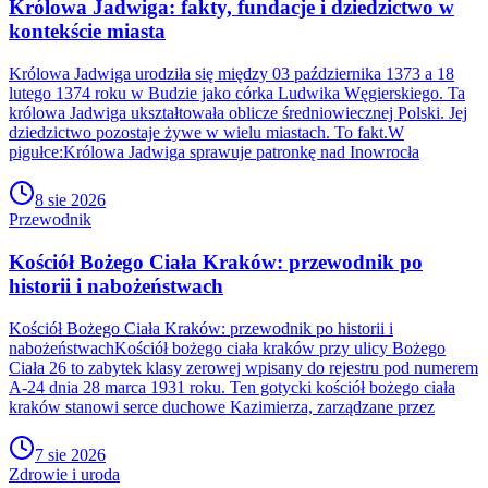
Królowa Jadwiga: fakty, fundacje i dziedzictwo w
kontekście miasta
Królowa Jadwiga urodziła się między 03 października 1373 a 18
lutego 1374 roku w Budzie jako córka Ludwika Węgierskiego. Ta
królowa Jadwiga ukształtowała oblicze średniowiecznej Polski. Jej
dziedzictwo pozostaje żywe w wielu miastach. To fakt.W
pigułce:Królowa Jadwiga sprawuje patronkę nad Inowrocła
8 sie 2026
Przewodnik
Kościół Bożego Ciała Kraków: przewodnik po
historii i nabożeństwach
Kościół Bożego Ciała Kraków: przewodnik po historii i
nabożeństwachKościół bożego ciała kraków przy ulicy Bożego
Ciała 26 to zabytek klasy zerowej wpisany do rejestru pod numerem
A-24 dnia 28 marca 1931 roku. Ten gotycki kościół bożego ciała
kraków stanowi serce duchowe Kazimierza, zarządzane przez
7 sie 2026
Zdrowie i uroda