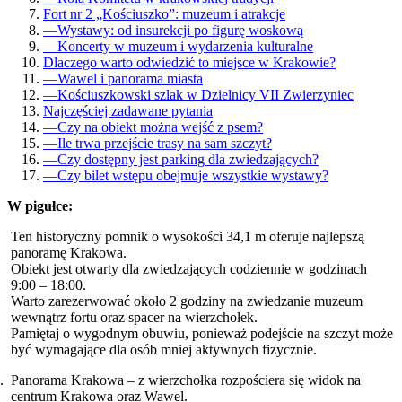
Fort nr 2 „Kościuszko”: muzeum i atrakcje
—
Wystawy: od insurekcji po figurę woskową
—
Koncerty w muzeum i wydarzenia kulturalne
Dlaczego warto odwiedzić to miejsce w Krakowie?
—
Wawel i panorama miasta
—
Kościuszkowski szlak w Dzielnicy VII Zwierzyniec
Najczęściej zadawane pytania
—
Czy na obiekt można wejść z psem?
—
Ile trwa przejście trasy na sam szczyt?
—
Czy dostępny jest parking dla zwiedzających?
—
Czy bilet wstępu obejmuje wszystkie wystawy?
W pigułce:
Ten historyczny pomnik o wysokości 34,1 m oferuje najlepszą
panoramę Krakowa.
Obiekt jest otwarty dla zwiedzających codziennie w godzinach
9:00 – 18:00.
Warto zarezerwować około 2 godziny na zwiedzanie muzeum
wewnątrz fortu oraz spacer na wierzchołek.
Pamiętaj o wygodnym obuwiu, ponieważ podejście na szczyt może
być wymagające dla osób mniej aktywnych fizycznie.
Panorama Krakowa – z wierzchołka rozpościera się widok na
centrum Krakowa oraz Wawel.