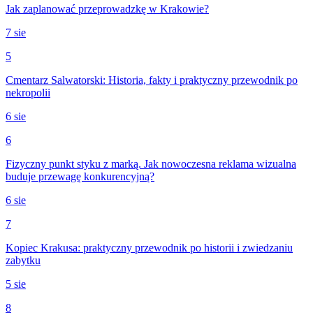
Jak zaplanować przeprowadzkę w Krakowie?
7 sie
5
Cmentarz Salwatorski: Historia, fakty i praktyczny przewodnik po
nekropolii
6 sie
6
Fizyczny punkt styku z marką. Jak nowoczesna reklama wizualna
buduje przewagę konkurencyjną?
6 sie
7
Kopiec Krakusa: praktyczny przewodnik po historii i zwiedzaniu
zabytku
5 sie
8