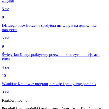
zabytku
5 sie
8
Dlaczego doświadczenie spedytora ma wpływ na rentowność
transportu
5 sie
9
Święty Jan Kanty: praktyczny przewodnik po życiu i miejscach
kultu
4 sie
10
Wianki w Krakowie: program, atrakcje i praktyczny poradnik
3 sie
Krakówinfo24.pl
Poradniki, przewodniki i praktyczne informacje — Kraków i nie