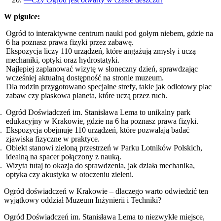
W pigułce:
Ogród to interaktywne centrum nauki pod gołym niebem, gdzie na
6 ha poznasz prawa fizyki przez zabawę.
Ekspozycja liczy 110 urządzeń, które angażują zmysły i uczą
mechaniki, optyki oraz hydrostatyki.
Najlepiej zaplanować wizytę w słoneczny dzień, sprawdzając
wcześniej aktualną dostępność na stronie muzeum.
Dla rodzin przygotowano specjalne strefy, takie jak odlotowy plac
zabaw czy piaskowa planeta, które uczą przez ruch.
Ogród Doświadczeń im. Stanisława Lema to unikalny park
edukacyjny w Krakowie, gdzie na 6 ha poznasz prawa fizyki.
Ekspozycja obejmuje 110 urządzeń, które pozwalają badać
zjawiska fizyczne w praktyce.
Obiekt stanowi zieloną przestrzeń w Parku Lotników Polskich,
idealną na spacer połączony z nauką.
Wizyta tutaj to okazja do sprawdzenia, jak działa mechanika,
optyka czy akustyka w otoczeniu zieleni.
Ogród doświadczeń w Krakowie – dlaczego warto odwiedzić ten
wyjątkowy oddział Muzeum Inżynierii i Techniki?
Ogród Doświadczeń im. Stanisława Lema to niezwykłe miejsce,