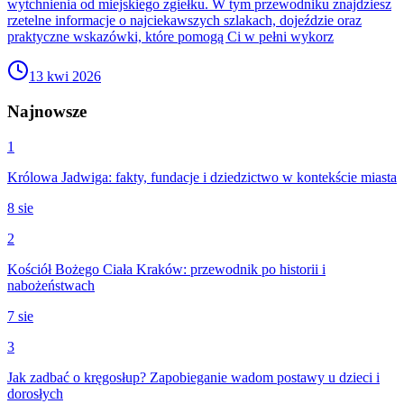
wytchnienia od miejskiego zgiełku. W tym przewodniku znajdziesz
rzetelne informacje o najciekawszych szlakach, dojeździe oraz
praktyczne wskazówki, które pomogą Ci w pełni wykorz
13 kwi 2026
Najnowsze
1
Królowa Jadwiga: fakty, fundacje i dziedzictwo w kontekście miasta
8 sie
2
Kościół Bożego Ciała Kraków: przewodnik po historii i
nabożeństwach
7 sie
3
Jak zadbać o kręgosłup? Zapobieganie wadom postawy u dzieci i
dorosłych