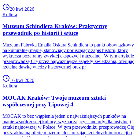
20 kwi 2026
Kultura
Muzeum Schindlera Kraków: Praktyczny
przewodnik po historii i sztuce
Muzeum Fabryka Emalia Oskara Schindlera to punkt obowiązkowy
na kulturalnej mapie, stanowiący poruszający zapis historii, który
wykracza poza ramy zwykłej ekspozycji muzealnej. W tym artykule
przeprowadzę Cię przez najważniejsze aspekty zwiedzania, oferując
rzetelną dawkę wiedzy historycznej oraz pr
16 kwi 2026
Kultura
MOCAK Kraków: Twoje muzeum sztuki
współczesnej przy Lipowej 4
MOCAK to bez wątpienia jeden z najważniejszych punktów na
mapie współczesnej kultury, wyznaczający standardy dla instytucji
sztuki najnowszej w Polsce. W tym przewodniku przeprowadzę Cię
przez aktualną ofertę muzeum, dostarczając rzetelnych informacji o