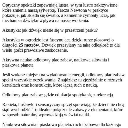
Optyczny spektakl zapewniają lustra, w tym lustro zakrzywione,
które zmienia naszą sylwetkę. Tarcza Newtona w praktyce
pokazuje, jak składa się światło, a kamienne cymbały uczą, jak
mechanika dźwięku wpływa na nasze wrażenia.
Akustyka: jak dźwięk niesie się w przestrzeni parku?
Akustyka w ogrodzie jest fascynująca dzięki rurze głosowej o
długości
25 metrów
. Dźwięk przesyłany na taką odległość to dla
wielu gości prawdziwe zaskoczenie.
Aktywna nauka: odlotowy plac zabaw, naukowa siłownia i
piaskowa planeta
Jeśli szukasz miejsca na wyładowanie energii, odlotowy plac zabaw
spełni wszystkie oczekiwania. Znajdziesz tu zjeżdżalnie o różnych
kształtach oraz konstrukcje, które łączą ruch z nauką.
Odlotowy plac zabaw: gdzie edukacja spotyka się z rekreacją
Rakieta, huśtawki i sensoryczny sprzęt sprawiają, że dzieci nie chcą
stąd wychodzić. To idealne połączenie zabawy z elementami, które
w sposób naturalny wprowadzają w świat nauki.
Naukowa siłownia i piaskowa planeta: ruch i zabawa dla każdego