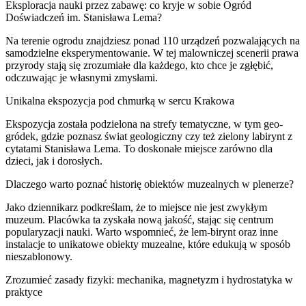
Eksploracja nauki przez zabawę: co kryje w sobie Ogród
Doświadczeń im. Stanisława Lema?
Na terenie ogrodu znajdziesz ponad 110 urządzeń pozwalających na
samodzielne eksperymentowanie. W tej malowniczej scenerii prawa
przyrody stają się zrozumiałe dla każdego, kto chce je zgłębić,
odczuwając je własnymi zmysłami.
Unikalna ekspozycja pod chmurką w sercu Krakowa
Ekspozycja została podzielona na strefy tematyczne, w tym geo-
gródek, gdzie poznasz świat geologiczny czy też zielony labirynt z
cytatami Stanisława Lema. To doskonałe miejsce zarówno dla
dzieci, jak i dorosłych.
Dlaczego warto poznać historię obiektów muzealnych w plenerze?
Jako dziennikarz podkreślam, że to miejsce nie jest zwykłym
muzeum. Placówka ta zyskała nową jakość, stając się centrum
popularyzacji nauki. Warto wspomnieć, że lem-birynt oraz inne
instalacje to unikatowe obiekty muzealne, które edukują w sposób
nieszablonowy.
Zrozumieć zasady fizyki: mechanika, magnetyzm i hydrostatyka w
praktyce