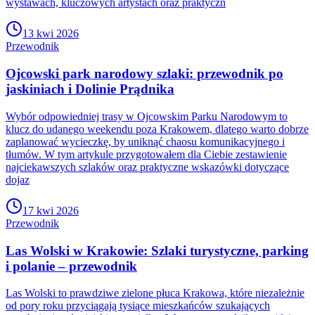
wystawach, kluczowych artystach oraz praktyczn
13 kwi 2026
Przewodnik
Ojcowski park narodowy szlaki: przewodnik po
jaskiniach i Dolinie Prądnika
Wybór odpowiedniej trasy w Ojcowskim Parku Narodowym to
klucz do udanego weekendu poza Krakowem, dlatego warto dobrze
zaplanować wycieczkę, by uniknąć chaosu komunikacyjnego i
tłumów. W tym artykule przygotowałem dla Ciebie zestawienie
najciekawszych szlaków oraz praktyczne wskazówki dotyczące
dojaz
17 kwi 2026
Przewodnik
Las Wolski w Krakowie: Szlaki turystyczne, parking
i polanie – przewodnik
Las Wolski to prawdziwe zielone płuca Krakowa, które niezależnie
od pory roku przyciągają tysiące mieszkańców szukających