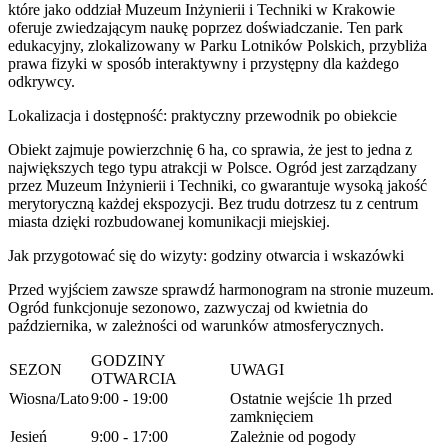
które jako oddział Muzeum Inżynierii i Techniki w Krakowie
oferuje zwiedzającym naukę poprzez doświadczanie. Ten park
edukacyjny, zlokalizowany w Parku Lotników Polskich, przybliża
prawa fizyki w sposób interaktywny i przystępny dla każdego
odkrywcy.
Lokalizacja i dostępność: praktyczny przewodnik po obiekcie
Obiekt zajmuje powierzchnię 6 ha, co sprawia, że jest to jedna z
największych tego typu atrakcji w Polsce. Ogród jest zarządzany
przez Muzeum Inżynierii i Techniki, co gwarantuje wysoką jakość
merytoryczną każdej ekspozycji. Bez trudu dotrzesz tu z centrum
miasta dzięki rozbudowanej komunikacji miejskiej.
Jak przygotować się do wizyty: godziny otwarcia i wskazówki
Przed wyjściem zawsze sprawdź harmonogram na stronie muzeum.
Ogród funkcjonuje sezonowo, zazwyczaj od kwietnia do
października, w zależności od warunków atmosferycznych.
GODZINY
SEZON
UWAGI
OTWARCIA
Wiosna/Lato
9:00 - 19:00
Ostatnie wejście 1h przed
zamknięciem
Jesień
9:00 - 17:00
Zależnie od pogody