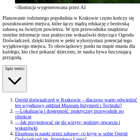
Ilustracja wygenerowana przez AI
Planowanie rodzinnego popołudnia w Krakowie często kończy się
poszukiwaniem miejsca, które łączy mądrą edukację z beztroską
zabawą na świeżym powietrzu. W tym przewodniku znajdziesz
rzetelne informacje oraz praktyczne wskazówki dotyczące Ogrodu
Doświadczeń, dzięki którym w pełni wykorzystasz potencjał tego
wyjątkowego miejsca. To obowiązkowy punkt na mapie miasta dla
każdego, kto chce pokazać dzieciom, że nauka bywa fascynującą
przygodą.
Spis treści
Ogród doświadczeń w Krakowie – dlaczego warto odwiedzić
ten wyjątkowy oddział Muzeum Inżynierii i Techniki?
—
Lokalizacja i dostępność: praktyczny przewodnik po
obiekcie
—
Jak przygotować się do wizyty: godziny otwarcia i
wskazówki
Eksploracja nauki przez zabawę: co kryje w sobie Ogród
Doświadczeń im. Stanisława Lema?