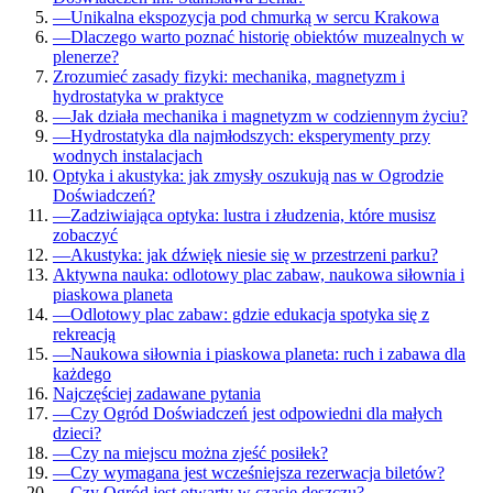
—
Unikalna ekspozycja pod chmurką w sercu Krakowa
—
Dlaczego warto poznać historię obiektów muzealnych w
plenerze?
Zrozumieć zasady fizyki: mechanika, magnetyzm i
hydrostatyka w praktyce
—
Jak działa mechanika i magnetyzm w codziennym życiu?
—
Hydrostatyka dla najmłodszych: eksperymenty przy
wodnych instalacjach
Optyka i akustyka: jak zmysły oszukują nas w Ogrodzie
Doświadczeń?
—
Zadziwiająca optyka: lustra i złudzenia, które musisz
zobaczyć
—
Akustyka: jak dźwięk niesie się w przestrzeni parku?
Aktywna nauka: odlotowy plac zabaw, naukowa siłownia i
piaskowa planeta
—
Odlotowy plac zabaw: gdzie edukacja spotyka się z
rekreacją
—
Naukowa siłownia i piaskowa planeta: ruch i zabawa dla
każdego
Najczęściej zadawane pytania
—
Czy Ogród Doświadczeń jest odpowiedni dla małych
dzieci?
—
Czy na miejscu można zjeść posiłek?
—
Czy wymagana jest wcześniejsza rezerwacja biletów?
—
Czy Ogród jest otwarty w czasie deszczu?