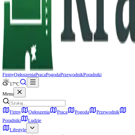
Firmy
Ogłoszenia
Praca
Pogoda
Przewodnik
Poradniki
17
°C
Menu
Firmy
Ogłoszenia
Praca
Pogoda
Przewodnik
Poradniki
Ludzie
Lifestyle