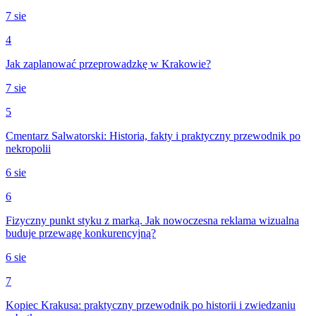
7 sie
4
Jak zaplanować przeprowadzkę w Krakowie?
7 sie
5
Cmentarz Salwatorski: Historia, fakty i praktyczny przewodnik po
nekropolii
6 sie
6
Fizyczny punkt styku z marką. Jak nowoczesna reklama wizualna
buduje przewagę konkurencyjną?
6 sie
7
Kopiec Krakusa: praktyczny przewodnik po historii i zwiedzaniu