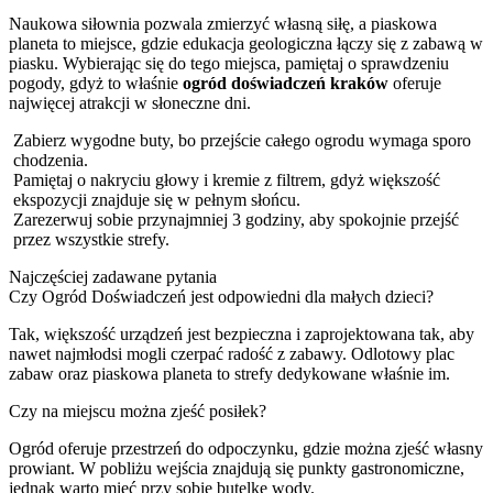
Naukowa siłownia pozwala zmierzyć własną siłę, a piaskowa
planeta to miejsce, gdzie edukacja geologiczna łączy się z zabawą w
piasku. Wybierając się do tego miejsca, pamiętaj o sprawdzeniu
pogody, gdyż to właśnie
ogród doświadczeń kraków
oferuje
najwięcej atrakcji w słoneczne dni.
Zabierz wygodne buty, bo przejście całego ogrodu wymaga sporo
chodzenia.
Pamiętaj o nakryciu głowy i kremie z filtrem, gdyż większość
ekspozycji znajduje się w pełnym słońcu.
Zarezerwuj sobie przynajmniej 3 godziny, aby spokojnie przejść
przez wszystkie strefy.
Najczęściej zadawane pytania
Czy Ogród Doświadczeń jest odpowiedni dla małych dzieci?
Tak, większość urządzeń jest bezpieczna i zaprojektowana tak, aby
nawet najmłodsi mogli czerpać radość z zabawy. Odlotowy plac
zabaw oraz piaskowa planeta to strefy dedykowane właśnie im.
Czy na miejscu można zjeść posiłek?
Ogród oferuje przestrzeń do odpoczynku, gdzie można zjeść własny
prowiant. W pobliżu wejścia znajdują się punkty gastronomiczne,
jednak warto mieć przy sobie butelkę wody.