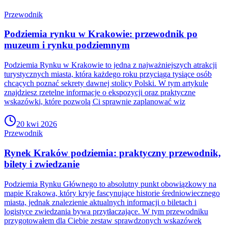
Przewodnik
Podziemia rynku w Krakowie: przewodnik po
muzeum i rynku podziemnym
Podziemia Rynku w Krakowie to jedna z najważniejszych atrakcji
turystycznych miasta, która każdego roku przyciąga tysiące osób
chcących poznać sekrety dawnej stolicy Polski. W tym artykule
znajdziesz rzetelne informacje o ekspozycji oraz praktyczne
wskazówki, które pozwolą Ci sprawnie zaplanować wiz
20 kwi 2026
Przewodnik
Rynek Kraków podziemia: praktyczny przewodnik,
bilety i zwiedzanie
Podziemia Rynku Głównego to absolutny punkt obowiązkowy na
mapie Krakowa, który kryje fascynujące historie średniowiecznego
miasta, jednak znalezienie aktualnych informacji o biletach i
logistyce zwiedzania bywa przytłaczające. W tym przewodniku
przygotowałem dla Ciebie zestaw sprawdzonych wskazówek