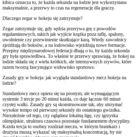
kibica oznacza to, że każda sekunda na lodzie jest wykorzystana
maksymalnie, a przerwy to czas na regenerację dla graczy.
Dlaczego zegar w hokeju się zatrzymuje?
Zegar zatrzymuje się, gdy sędzia przerywa grę z powodów
regulaminowych, takich jak wyjście krążka poza taflę, spalony,
uwolnienie czy przewinienie skutkujące karą. Wtedy zawodnicy
zjeżdżają do boksów, a na lodowisko wjeżdżają nowe formacje.
Przepisy międzynarodowej federacji dbają o to, by każda sekunda
gry była sprawiedliwa. To właśnie te przerwy sprawiają, że hokej na
lodzie składa się z wielu krótkich, ale intensywnych zrywów, które
razem tworzą fascynujące widowisko sportowe.
Zasady gry w hokeja: jak wygląda standardowy mecz hokeja na
lodzie?
Standardowy mecz opiera się na prostym, ale wymagającym
systemie 3 tercje po 20 minut każda, co daje łącznie 60 minut
czystej walki. Zasady gry są skonstruowane tak, aby utrzymać
wysokie tempo od pierwszej sekundy do ostatniego gwizdka.
Niezależnie od tego, czy oglądasz lokalną ligę, czy igrzyska
olimpijskie, struktura czasowa pozostaje fundamentem dyscypliny.
Każda tercja to osobny rozdział meczu, w którym bramkarz i
drużyna muszą wykazać się maksymalną koncentracją, by nie