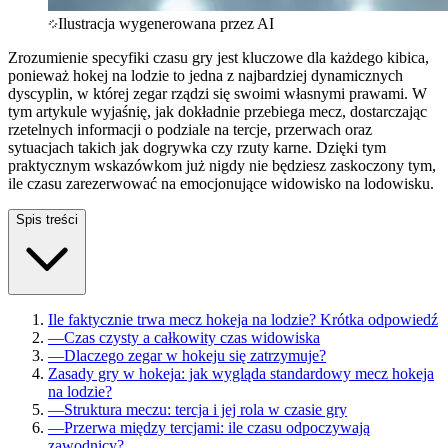
Ilustracja wygenerowana przez AI
Zrozumienie specyfiki czasu gry jest kluczowe dla każdego kibica,
ponieważ hokej na lodzie to jedna z najbardziej dynamicznych
dyscyplin, w której zegar rządzi się swoimi własnymi prawami. W
tym artykule wyjaśnię, jak dokładnie przebiega mecz, dostarczając
rzetelnych informacji o podziale na tercje, przerwach oraz
sytuacjach takich jak dogrywka czy rzuty karne. Dzięki tym
praktycznym wskazówkom już nigdy nie będziesz zaskoczony tym,
ile czasu zarezerwować na emocjonujące widowisko na lodowisku.
Spis treści
Ile faktycznie trwa mecz hokeja na lodzie? Krótka odpowiedź
—
Czas czysty a całkowity czas widowiska
—
Dlaczego zegar w hokeju się zatrzymuje?
Zasady gry w hokeja: jak wygląda standardowy mecz hokeja
na lodzie?
—
Struktura meczu: tercja i jej rola w czasie gry
—
Przerwa między tercjami: ile czasu odpoczywają
zawodnicy?