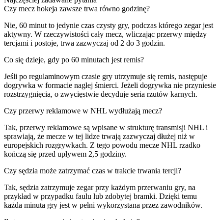
Czy mecz hokeja zawsze trwa równo godzinę?
Nie, 60 minut to jedynie czas czysty gry, podczas którego zegar jest
aktywny. W rzeczywistości cały mecz, wliczając przerwy między
tercjami i postoje, trwa zazwyczaj od 2 do 3 godzin.
Co się dzieje, gdy po 60 minutach jest remis?
Jeśli po regulaminowym czasie gry utrzymuje się remis, następuje
dogrywka w formacie nagłej śmierci. Jeżeli dogrywka nie przyniesie
rozstrzygnięcia, o zwycięstwie decyduje seria rzutów karnych.
Czy przerwy reklamowe w NHL wydłużają mecz?
Tak, przerwy reklamowe są wpisane w strukturę transmisji NHL i
sprawiają, że mecze w tej lidze trwają zazwyczaj dłużej niż w
europejskich rozgrywkach. Z tego powodu mecze NHL rzadko
kończą się przed upływem 2,5 godziny.
Czy sędzia może zatrzymać czas w trakcie trwania tercji?
Tak, sędzia zatrzymuje zegar przy każdym przerwaniu gry, na
przykład w przypadku faulu lub zdobytej bramki. Dzięki temu
każda minuta gry jest w pełni wykorzystana przez zawodników.