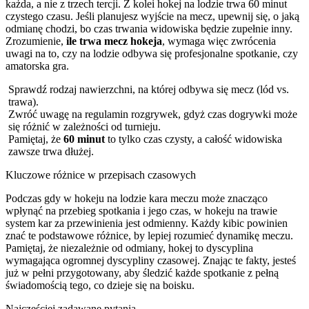
każda, a nie z trzech tercji. Z kolei hokej na lodzie trwa 60 minut
czystego czasu. Jeśli planujesz wyjście na mecz, upewnij się, o jaką
odmianę chodzi, bo czas trwania widowiska będzie zupełnie inny.
Zrozumienie,
ile trwa mecz hokeja
, wymaga więc zwrócenia
uwagi na to, czy na lodzie odbywa się profesjonalne spotkanie, czy
amatorska gra.
Sprawdź rodzaj nawierzchni, na której odbywa się mecz (lód vs.
trawa).
Zwróć uwagę na regulamin rozgrywek, gdyż czas dogrywki może
się różnić w zależności od turnieju.
Pamiętaj, że
60 minut
to tylko czas czysty, a całość widowiska
zawsze trwa dłużej.
Kluczowe różnice w przepisach czasowych
Podczas gdy w hokeju na lodzie kara meczu może znacząco
wpłynąć na przebieg spotkania i jego czas, w hokeju na trawie
system kar za przewinienia jest odmienny. Każdy kibic powinien
znać te podstawowe różnice, by lepiej rozumieć dynamikę meczu.
Pamiętaj, że niezależnie od odmiany, hokej to dyscyplina
wymagająca ogromnej dyscypliny czasowej. Znając te fakty, jesteś
już w pełni przygotowany, aby śledzić każde spotkanie z pełną
świadomością tego, co dzieje się na boisku.
Najczęściej zadawane pytania