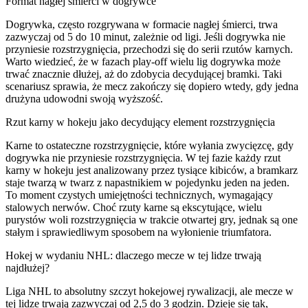
Format nagłej śmierci w dogrywce
Dogrywka, często rozgrywana w formacie nagłej śmierci, trwa
zazwyczaj od 5 do 10 minut, zależnie od ligi. Jeśli dogrywka nie
przyniesie rozstrzygnięcia, przechodzi się do serii rzutów karnych.
Warto wiedzieć, że w fazach play-off wielu lig dogrywka może
trwać znacznie dłużej, aż do zdobycia decydującej bramki. Taki
scenariusz sprawia, że mecz zakończy się dopiero wtedy, gdy jedna
drużyna udowodni swoją wyższość.
Rzut karny w hokeju jako decydujący element rozstrzygnięcia
Karne to ostateczne rozstrzygnięcie, które wyłania zwycięzcę, gdy
dogrywka nie przyniesie rozstrzygnięcia. W tej fazie każdy rzut
karny w hokeju jest analizowany przez tysiące kibiców, a bramkarz
staje twarzą w twarz z napastnikiem w pojedynku jeden na jeden.
To moment czystych umiejętności technicznych, wymagający
stalowych nerwów. Choć rzuty karne są ekscytujące, wielu
purystów woli rozstrzygnięcia w trakcie otwartej gry, jednak są one
stałym i sprawiedliwym sposobem na wyłonienie triumfatora.
Hokej w wydaniu NHL: dlaczego mecze w tej lidze trwają
najdłużej?
Liga NHL to absolutny szczyt hokejowej rywalizacji, ale mecze w
tej lidze trwają zazwyczaj od 2,5 do 3 godzin. Dzieje się tak,