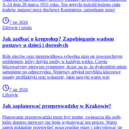
A-24 dnia 28 marca 1931 roku. Ten gotycki kościół bożego ciała
kraków stanowi serce duchowe Kazimierza, zarządzane przez
7 sie 2026
Zdrowie i uroda
Jak zadbać o kręgosłup? Zapobieganie wadom
postawy u dzieci i dorosłych
Bóle pleców oraz nieprawidłowa sylwetka stają się powszechnym
problemem, który dotyka osoby w każdym wieku. Często
lekceważymy pierwsze symptomy, licząc na to, że dyskomfort minie
samoistnie po odpoczynku. Niniejszy artykuł przybliża kluczowe
zasady profilaktyki oraz wskazuje, jakie nawyki warto wpr
7 sie 2026
Lifestyle
Jak zaplanować przeprowadzkę w Krakowie?
Planowanie przeprowadzki może być trudne, zwłaszcza dla osób,
które dopiero pierwszy raz będą wykonywać ten proces. Warto
zatem dokładnie przemyśleć poszczególne etapy i zdecydować się