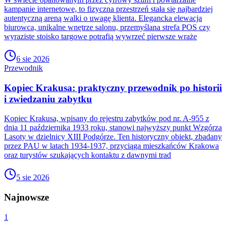
kampanie internetowe, to fizyczna przestrzeń stała się najbardziej
autentyczną areną walki o uwagę klienta. Elegancka elewacja
biurowca, unikalne wnętrze salonu, przemyślana strefa POS czy
wyraziste stoisko targowe potrafią wywrzeć pierwsze wraże
6 sie 2026
Przewodnik
Kopiec Krakusa: praktyczny przewodnik po historii
i zwiedzaniu zabytku
Kopiec Krakusa, wpisany do rejestru zabytków pod nr. A-955 z
dnia 11 października 1933 roku, stanowi najwyższy punkt Wzgórza
Lasoty w dzielnicy XIII Podgórze. Ten historyczny obiekt, zbadany
przez PAU w latach 1934-1937, przyciąga mieszkańców Krakowa
oraz turystów szukających kontaktu z dawnymi trad
5 sie 2026
Najnowsze
1