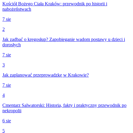
Kościół Bożego Ciała Kraków: przewodnik po historii i
nabożeństwach
7 sie
2
Jak zadbać o kręgosłup? Zapobieganie wadom postawy u dzieci i
dorosłych
7 sie
3
Jak zaplanować przeprowadzkę w Krakowie?
7 sie
4
Cmentarz Salwatorski: Historia, fakty i praktyczny przewodnik po
nekropolii
6 sie
5