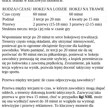
stracić bramki w kluczowym momencie.
RODZAJ CZASU
HOKEJ NA LODZIE
HOKEJ NA TRAWIE
Czas czysty
60 minut
60 minut
Podział
3 tercje po 20 min
4 kwarty po 15 min
Przerwy
2 przerwy (15-18 min)
3 przerwy (2-15 min)
Struktura meczu: tercja i jej rola w czasie gry
Wspomniane tercje po 20 minut to serce hokejowej rywalizacji.
Trenerzy często rotują składami, aby utrzymać intensywność,
ponieważ gra to ogromne obciążenie fizyczne dla każdego
zawodnika. Warto pamiętać, że tercji po 20 minut nie da się
porównać do 90 minut meczu piłkarskiego, ponieważ w hokeju
zawodnicy poruszają się znacznie szybciej, a krążek przemieszcza
się po lodowisku z zawrotną prędkością. Zrozumienie, jak każda
tercja wpływa na wynik, pozwala lepiej docenić taktyczny wymiar
tego sportu.
Przerwa między tercjami: ile czasu odpoczywają zawodnicy?
Przerwa między tercjami to czas, w którym zawodnicy mogą złapać
oddech, a trenerzy dokonują korekt taktycznych. Zazwyczaj taka
przerwa w grze trwa 15 minut, choć w przypadku
ligi NHL
może
się ona wydłużyć nawet do 18 minut ze względu na wymogi
telewizyjne i przerwy reklamowe. To kluczowy moment dla