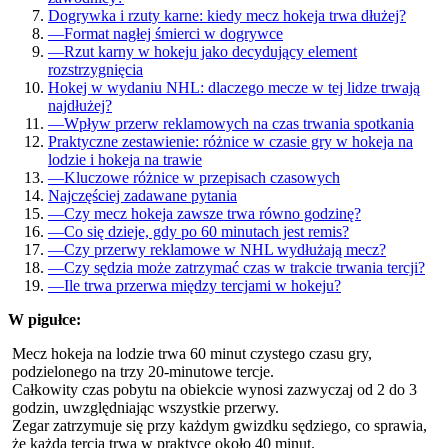
Dogrywka i rzuty karne: kiedy mecz hokeja trwa dłużej?
—
Format nagłej śmierci w dogrywce
—
Rzut karny w hokeju jako decydujący element
rozstrzygnięcia
Hokej w wydaniu NHL: dlaczego mecze w tej lidze trwają
najdłużej?
—
Wpływ przerw reklamowych na czas trwania spotkania
Praktyczne zestawienie: różnice w czasie gry w hokeja na
lodzie i hokeja na trawie
—
Kluczowe różnice w przepisach czasowych
Najczęściej zadawane pytania
—
Czy mecz hokeja zawsze trwa równo godzinę?
—
Co się dzieje, gdy po 60 minutach jest remis?
—
Czy przerwy reklamowe w NHL wydłużają mecz?
—
Czy sędzia może zatrzymać czas w trakcie trwania tercji?
—
Ile trwa przerwa między tercjami w hokeju?
W pigułce:
Mecz hokeja na lodzie trwa 60 minut czystego czasu gry,
podzielonego na trzy 20-minutowe tercje.
Całkowity czas pobytu na obiekcie wynosi zazwyczaj od 2 do 3
godzin, uwzględniając wszystkie przerwy.
Zegar zatrzymuje się przy każdym gwizdku sędziego, co sprawia,
że każda tercja trwa w praktyce około 40 minut.