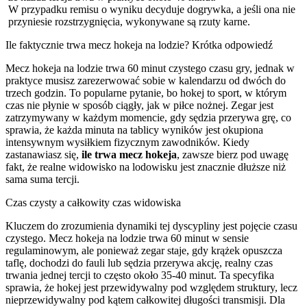
W przypadku remisu o wyniku decyduje dogrywka, a jeśli ona nie
przyniesie rozstrzygnięcia, wykonywane są rzuty karne.
Ile faktycznie trwa mecz hokeja na lodzie? Krótka odpowiedź
Mecz hokeja na lodzie trwa 60 minut czystego czasu gry, jednak w
praktyce musisz zarezerwować sobie w kalendarzu od dwóch do
trzech godzin. To popularne pytanie, bo hokej to sport, w którym
czas nie płynie w sposób ciągły, jak w piłce nożnej. Zegar jest
zatrzymywany w każdym momencie, gdy sędzia przerywa grę, co
sprawia, że każda minuta na tablicy wyników jest okupiona
intensywnym wysiłkiem fizycznym zawodników. Kiedy
zastanawiasz się,
ile trwa mecz hokeja
, zawsze bierz pod uwagę
fakt, że realne widowisko na lodowisku jest znacznie dłuższe niż
sama suma tercji.
Czas czysty a całkowity czas widowiska
Kluczem do zrozumienia dynamiki tej dyscypliny jest pojęcie czasu
czystego. Mecz hokeja na lodzie trwa 60 minut w sensie
regulaminowym, ale ponieważ zegar staje, gdy krążek opuszcza
taflę, dochodzi do fauli lub sędzia przerywa akcję, realny czas
trwania jednej tercji to często około 35-40 minut. Ta specyfika
sprawia, że hokej jest przewidywalny pod względem struktury, lecz
nieprzewidywalny pod kątem całkowitej długości transmisji. Dla