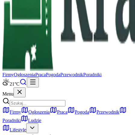
Firmy
Ogłoszenia
Praca
Pogoda
Przewodnik
Poradniki
21
°C
Menu
Firmy
Ogłoszenia
Praca
Pogoda
Przewodnik
Poradniki
Ludzie
Lifestyle