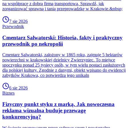
na współpracę z dobrą firmą transportową. Sprawdź, jak
zorganizować sprawną i tanią przeprowadzkę w Krakowie.&nbsp;
7 sie 2026
Przewodnik
Cmentarz Salwatorski: Historia, fakty i praktyczny
przewodnik po nekropolii
Cmentarz Salwatorski, założony w 1865 roku, zajmuje 5 hektarów
powierzchni w krakowskiej dzielnicy Zwierzyniec. To miejsce
spoczynku ponad 25 tysięcy osób, w tym wielu postaci zasłużonych
dla polskiej kultury. Zgodnie z danymi, obiekt wpisano do ewidencji
zabytków Krakowa, co potwierdza jego unikaln
6 sie 2026
Biznes
Fizyczny punkt styku z marką. Jak nowoczesna
reklama wizualna buduje przewagę
konkurencyjną?
W świecie opanowanym przez cyfrowy szum i powtarzalne