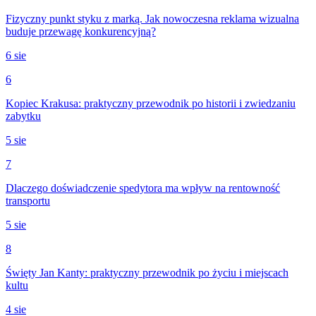
Fizyczny punkt styku z marką. Jak nowoczesna reklama wizualna
buduje przewagę konkurencyjną?
6 sie
6
Kopiec Krakusa: praktyczny przewodnik po historii i zwiedzaniu
zabytku
5 sie
7
Dlaczego doświadczenie spedytora ma wpływ na rentowność
transportu
5 sie
8
Święty Jan Kanty: praktyczny przewodnik po życiu i miejscach
kultu
4 sie