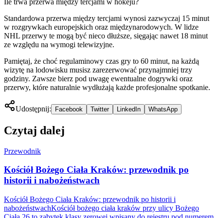
Ile trwa przerwa między tercjami w hokeju?
Standardowa przerwa między tercjami wynosi zazwyczaj 15 minut
w rozgrywkach europejskich oraz międzynarodowych. W lidze
NHL przerwy te mogą być nieco dłuższe, sięgając nawet 18 minut
ze względu na wymogi telewizyjne.
Pamiętaj, że choć regulaminowy czas gry to 60 minut, na każdą
wizytę na lodowisku musisz zarezerwować przynajmniej trzy
godziny. Zawsze bierz pod uwagę ewentualne dogrywki oraz
przerwy, które naturalnie wydłużają każde profesjonalne spotkanie.
Udostępnij:
Facebook
Twitter
LinkedIn
WhatsApp
Czytaj dalej
Przewodnik
Kościół Bożego Ciała Kraków: przewodnik po
historii i nabożeństwach
Kościół Bożego Ciała Kraków: przewodnik po historii i
nabożeństwachKościół bożego ciała kraków przy ulicy Bożego
Ciała 26 to zabytek klasy zerowej wpisany do rejestru pod numerem