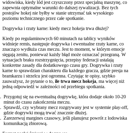
widowiska, kiedy lód jest czyszczony przez specjalną maszynę, co
zapewnia optymalne warunki do dalszej rywalizacji. Bez tych
postojów hokej nie byłby w stanie utrzymać tak wysokiego
poziomu technicznego przez całe spotkanie.
Dogrywka i rzuty karne: kiedy mecz hokeja trwa dłużej?
Kiedy po regulaminowych 60 minutach na tablicy wyników
widnieje remis, następuje dogrywka i ewentualne rzuty karne, co
znacząco wydłuża czas meczu. Jest to moment, w którym emocje
sięgają zenitu, ponieważ każdy błąd może oznaczać przegraną. W
sytuacjach braku rozstrzygnięcia, przepisy federacji ustalają
konkretne zasady dla dodatkowego czasu gry. Dogrywka i rzuty
karne to sprawdzian charakteru dla każdego gracza, gdzie presja na
bramkarzu i strzelcu jest ogromna. Czytając te opisy, szybko
zauważysz, że pytanie o to,
ile trwa mecz hokeja
, ma więcej niż
jedną odpowiedź w zależności od przebiegu spotkania.
Przygotuj się na ewentualną dogrywkę, która dodaje około 10-20
minut do czasu zakończenia meczu.
Sprawdź, czy wybrany mecz rozgrywany jest w systemie play-off,
gdzie dogrywki mogą trwać znacznie dłużej.
Zarezerwuj margines czasowy, jeśli planujesz powrót z lodowiska
komunikacją zbiorową.