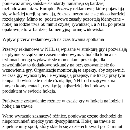
ponieważ amerykańskie standardy transmisji są bardziej
rozbudowane niż w Europie. Przerwy reklamowe, które pojawiają
się w każdej tercji, sprawiają, że czas meczu staje się nieco bardziej
rozciągnięty. Mimo to, podstawowe zasady pozostają identyczne –
hokej na lodzie trwa 60 minut czystej rywalizacji, a NHL po prostu
opakowuje to w bardziej komercyjną formę widowiska.
Wpływ przerw reklamowych na czas trwania spotkania
Przerwy reklamowe w NHL są wpisane w strukturę gry i pozwalają
na płynne zarządzanie czasem antenowym. Choć dla kibica na
trybunach mogą wydawać się momentami przestoju, dla
zawodników to dodatkowe sekundy na przygotowanie się do
wznowienia gry. Organizacje monitorują te aspekty, aby zapewnić,
że czas gry wynosi tyle, ile wymagają przepisy, nie tracąc przy tym
tempa. To właśnie te detale różnią ligę NHL od rozgrywek na
innych kontynentach, czyniąc ją najbardziej dochodowym
produktem w świecie hokeja.
Praktyczne zestawienie: różnice w czasie gry w hokeja na lodzie i
hokeja na trawie
Warto wyraźnie zaznaczyć różnicę, ponieważ często dochodzi do
nieporozumień między tymi dyscyplinami. Hokej na trawie to
zupełnie inny sport, który składa się z czterech kwart po 15 minut