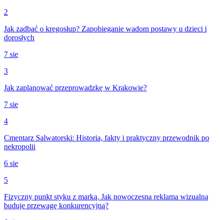
2
Jak zadbać o kręgosłup? Zapobieganie wadom postawy u dzieci i
dorosłych
7 sie
3
Jak zaplanować przeprowadzkę w Krakowie?
7 sie
4
Cmentarz Salwatorski: Historia, fakty i praktyczny przewodnik po
nekropolii
6 sie
5
Fizyczny punkt styku z marką. Jak nowoczesna reklama wizualna
buduje przewagę konkurencyjną?