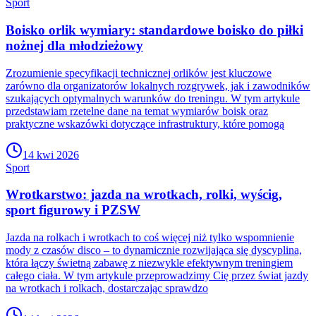
Sport
Boisko orlik wymiary: standardowe boisko do piłki
nożnej dla młodzieżowy
Zrozumienie specyfikacji technicznej orlików jest kluczowe
zarówno dla organizatorów lokalnych rozgrywek, jak i zawodników
szukających optymalnych warunków do treningu. W tym artykule
przedstawiam rzetelne dane na temat wymiarów boisk oraz
praktyczne wskazówki dotyczące infrastruktury, które pomogą
14 kwi 2026
Sport
Wrotkarstwo: jazda na wrotkach, rolki, wyścig,
sport figurowy i PZSW
Jazda na rolkach i wrotkach to coś więcej niż tylko wspomnienie
mody z czasów disco – to dynamicznie rozwijająca się dyscyplina,
która łączy świetną zabawę z niezwykle efektywnym treningiem
całego ciała. W tym artykule przeprowadzimy Cię przez świat jazdy
na wrotkach i rolkach, dostarczając sprawdzo