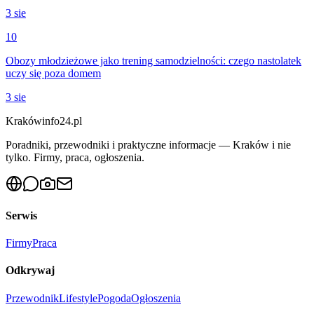
3 sie
10
Obozy młodzieżowe jako trening samodzielności: czego nastolatek
uczy się poza domem
3 sie
Krakówinfo24.pl
Poradniki, przewodniki i praktyczne informacje — Kraków i nie
tylko. Firmy, praca, ogłoszenia.
Serwis
Firmy
Praca
Odkrywaj
Przewodnik
Lifestyle
Pogoda
Ogłoszenia