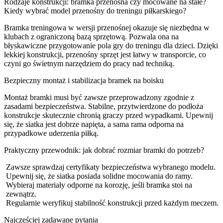
Rodzaje konstrukcji: bramka przenośna czy mocowane na stałe?
Kiedy wybrać model przenośny do treningu piłkarskiego?
Bramka treningowa w wersji przenośnej okazuje się niezbędna w
klubach z ograniczoną bazą sprzętową. Pozwala ona na
błyskawiczne przygotowanie pola gry do treningu dla dzieci. Dzięki
lekkiej konstrukcji, przenośny sprzęt jest łatwy w transporcie, co
czyni go świetnym narzędziem do pracy nad techniką.
Bezpieczny montaż i stabilizacja bramek na boisku
Montaż bramki musi być zawsze przeprowadzony zgodnie z
zasadami bezpieczeństwa. Stabilne, przytwierdzone do podłoża
konstrukcje skutecznie chronią graczy przed wypadkami. Upewnij
się, że siatka jest dobrze napięta, a sama rama odporna na
przypadkowe uderzenia piłką.
Praktyczny przewodnik: jak dobrać rozmiar bramki do potrzeb?
Zawsze sprawdzaj certyfikaty bezpieczeństwa wybranego modelu.
Upewnij się, że siatka posiada solidne mocowania do ramy.
Wybieraj materiały odporne na korozję, jeśli bramka stoi na
zewnątrz.
Regularnie weryfikuj stabilność konstrukcji przed każdym meczem.
Najczęściej zadawane pytania