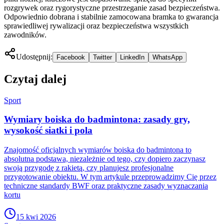
rozgrywek oraz rygorystyczne przestrzeganie zasad bezpieczeństwa.
Odpowiednio dobrana i stabilnie zamocowana bramka to gwarancja
sprawiedliwej rywalizacji oraz bezpieczeństwa wszystkich
zawodników.
Udostępnij:
Facebook
Twitter
LinkedIn
WhatsApp
Czytaj dalej
Sport
Wymiary boiska do badmintona: zasady gry,
wysokość siatki i pola
Znajomość oficjalnych wymiarów boiska do badmintona to
absolutna podstawa, niezależnie od tego, czy dopiero zaczynasz
swoją przygodę z rakietą, czy planujesz profesjonalne
przygotowanie obiektu. W tym artykule przeprowadzimy Cię przez
techniczne standardy BWF oraz praktyczne zasady wyznaczania
kortu
15 kwi 2026