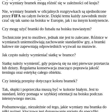
Czy wymiary bramek mogą różnić się w zależności od kraju?
Nie, wymiary bramek w oficjalnych rozgrywkach są ujednolicone
przez
FIFA
na całym świecie. Dzięki temu każdy zawodnik może
czuć się tak samo na boisku w Europie, jak i na innym kontynencie.
Czy mogę użyć bramki do futsalu na boisku trawiastym?
Technicznie jest to możliwe, jednak nie jest to zalecane. Różnice w
wymiarach uniemożliwiają zachowanie standardów gry, a bramki
halowe nie zapewniają odpowiednich wyzwań na murawie.
Jak często należy wymieniać siatkę w bramce?
Siatkę należy wymienić, gdy pojawią się na niej pierwsze przetarcia
lub dziury. Regularna konserwacja znacząco poprawia jakość
treningu oraz estetykę całego obiektu.
Czy istnieją przepisy dotyczące koloru bramek?
Tak, słupki i poprzeczka muszą być w kolorze białym. Jest to
standard, który pomaga w szybkiej orientacji na boisku podczas
intensywnego meczu.
Podsumowując, niezależnie od tego, jakie wymiary ma bramka do
piłki nożnej, kluczowe jest dopasowanie sprzętu do specyfiki