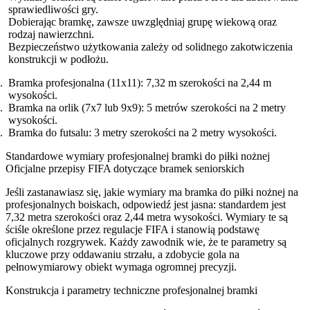
sprawiedliwości gry.
Dobierając bramkę, zawsze uwzględniaj grupę wiekową oraz
rodzaj nawierzchni.
Bezpieczeństwo użytkowania zależy od solidnego zakotwiczenia
konstrukcji w podłożu.
Bramka profesjonalna (11x11): 7,32 m szerokości na 2,44 m
wysokości.
Bramka na orlik (7x7 lub 9x9): 5 metrów szerokości na 2 metry
wysokości.
Bramka do futsalu: 3 metry szerokości na 2 metry wysokości.
Standardowe wymiary profesjonalnej bramki do piłki nożnej
Oficjalne przepisy FIFA dotyczące bramek seniorskich
Jeśli zastanawiasz się, jakie wymiary ma bramka do piłki nożnej na
profesjonalnych boiskach, odpowiedź jest jasna: standardem jest
7,32 metra szerokości oraz 2,44 metra wysokości. Wymiary te są
ściśle określone przez regulacje FIFA i stanowią podstawę
oficjalnych rozgrywek. Każdy zawodnik wie, że te parametry są
kluczowe przy oddawaniu strzału, a zdobycie gola na
pełnowymiarowy obiekt wymaga ogromnej precyzji.
Konstrukcja i parametry techniczne profesjonalnej bramki