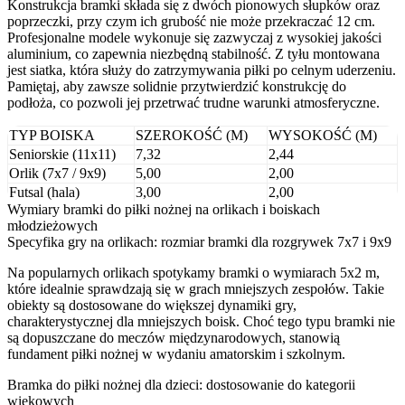
Konstrukcja bramki składa się z dwóch pionowych słupków oraz
poprzeczki, przy czym ich grubość nie może przekraczać 12 cm.
Profesjonalne modele wykonuje się zazwyczaj z wysokiej jakości
aluminium, co zapewnia niezbędną stabilność. Z tyłu montowana
jest siatka, która służy do zatrzymywania piłki po celnym uderzeniu.
Pamiętaj, aby zawsze solidnie przytwierdzić konstrukcję do
podłoża, co pozwoli jej przetrwać trudne warunki atmosferyczne.
TYP BOISKA
SZEROKOŚĆ (M)
WYSOKOŚĆ (M)
Seniorskie (11x11)
7,32
2,44
Orlik (7x7 / 9x9)
5,00
2,00
Futsal (hala)
3,00
2,00
Wymiary bramki do piłki nożnej na orlikach i boiskach
młodzieżowych
Specyfika gry na orlikach: rozmiar bramki dla rozgrywek 7x7 i 9x9
Na popularnych orlikach spotykamy bramki o wymiarach 5x2 m,
które idealnie sprawdzają się w grach mniejszych zespołów. Takie
obiekty są dostosowane do większej dynamiki gry,
charakterystycznej dla mniejszych boisk. Choć tego typu bramki nie
są dopuszczane do meczów międzynarodowych, stanowią
fundament piłki nożnej w wydaniu amatorskim i szkolnym.
Bramka do piłki nożnej dla dzieci: dostosowanie do kategorii
wiekowych