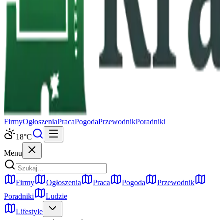
Firmy
Ogłoszenia
Praca
Pogoda
Przewodnik
Poradniki
18
°C
Menu
Firmy
Ogłoszenia
Praca
Pogoda
Przewodnik
Poradniki
Ludzie
Lifestyle