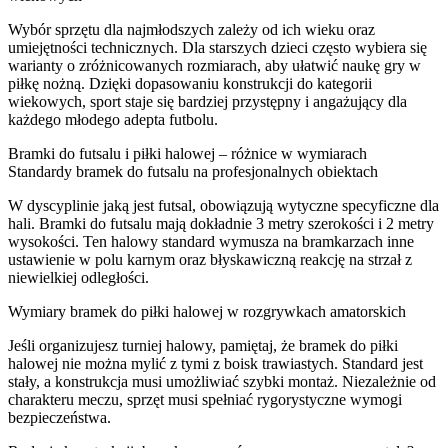
Wybór sprzętu dla najmłodszych zależy od ich wieku oraz
umiejętności technicznych. Dla starszych dzieci często wybiera się
warianty o zróżnicowanych rozmiarach, aby ułatwić naukę gry w
piłkę nożną. Dzięki dopasowaniu konstrukcji do kategorii
wiekowych, sport staje się bardziej przystępny i angażujący dla
każdego młodego adepta futbolu.
Bramki do futsalu i piłki halowej – różnice w wymiarach
Standardy bramek do futsalu na profesjonalnych obiektach
W dyscyplinie jaką jest futsal, obowiązują wytyczne specyficzne dla
hali. Bramki do futsalu mają dokładnie 3 metry szerokości i 2 metry
wysokości. Ten halowy standard wymusza na bramkarzach inne
ustawienie w polu karnym oraz błyskawiczną reakcję na strzał z
niewielkiej odległości.
Wymiary bramek do piłki halowej w rozgrywkach amatorskich
Jeśli organizujesz turniej halowy, pamiętaj, że bramek do piłki
halowej nie można mylić z tymi z boisk trawiastych. Standard jest
stały, a konstrukcja musi umożliwiać szybki montaż. Niezależnie od
charakteru meczu, sprzęt musi spełniać rygorystyczne wymogi
bezpieczeństwa.