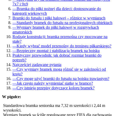
7x7 i 9x9
—
Bramka do piłki nożnej dla dzieci: dostosowanie do
kategorii wiekowych
Bramki do futsalu i piłki halowej – różnice w wymiarach
—
Standardy bramek do futsalu na profesjonalnych obiektach
—
Wymiary bramek do piłki halowej w rozgrywkach
amatorskich
Rodzaje konstrukcji: bramka przenośna czy mocowane na
stałe?
—
Kiedy wybrać model przenośny do treningu piłkarskiego?
—
Bezpieczny montaż i stabilizacja bramek na boisku
Praktyczny przewodnik: jak dobrać rozmiar bramki do
potrzeb?
Najczęściej zadawane pytania
—
Czy wymiary bramek mogą różnić się w zależności od
kraju?
—
Czy mogę użyć bramki do futsalu na boisku trawiastym?
—
Jak często należy wymieniać siatkę w bramce?
—
Czy istnieją przepisy dotyczące koloru bramek?
W pigułce:
Standardowa bramka seniorska ma 7,32 m szerokości i 2,44 m
wysokości.
Wymiary bramek są ściśle regulowane przez FIFA dla zachowania