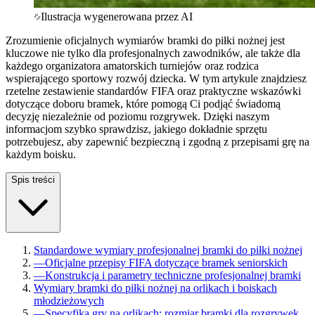
Ilustracja wygenerowana przez AI
Zrozumienie oficjalnych wymiarów bramki do piłki nożnej jest
kluczowe nie tylko dla profesjonalnych zawodników, ale także dla
każdego organizatora amatorskich turniejów oraz rodzica
wspierającego sportowy rozwój dziecka. W tym artykule znajdziesz
rzetelne zestawienie standardów FIFA oraz praktyczne wskazówki
dotyczące doboru bramek, które pomogą Ci podjąć świadomą
decyzję niezależnie od poziomu rozgrywek. Dzięki naszym
informacjom szybko sprawdzisz, jakiego dokładnie sprzętu
potrzebujesz, aby zapewnić bezpieczną i zgodną z przepisami grę na
każdym boisku.
Spis treści
Standardowe wymiary profesjonalnej bramki do piłki nożnej
—
Oficjalne przepisy FIFA dotyczące bramek seniorskich
—
Konstrukcja i parametry techniczne profesjonalnej bramki
Wymiary bramki do piłki nożnej na orlikach i boiskach
młodzieżowych
—
Specyfika gry na orlikach: rozmiar bramki dla rozgrywek