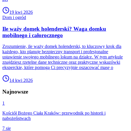
19 kwi 2026
Dom i ogród
Ile waży domek holenderski? Waga domku
mobilnego i całorocznego
Zrozumienie, ile waży domek holenderski, to kluczowy krok dla
każdego, kto planuje bezpieczny transport i profesjonalne
ustawienie swojego mobilnego lokum na działce. W tym artykule
znajdziesz rzetelne dane techniczne oraz praktyczne wskazówki
eksperckie, które pomogą Ci precyzyjnie oszacować masę o
14 kwi 2026
Najnowsze
1
Kościół Bożego Ciała Kraków: przewodnik po historii i
nabożeństwach
7 sie