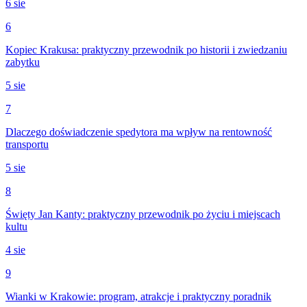
6 sie
6
Kopiec Krakusa: praktyczny przewodnik po historii i zwiedzaniu
zabytku
5 sie
7
Dlaczego doświadczenie spedytora ma wpływ na rentowność
transportu
5 sie
8
Święty Jan Kanty: praktyczny przewodnik po życiu i miejscach
kultu
4 sie
9
Wianki w Krakowie: program, atrakcje i praktyczny poradnik