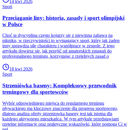
14 kwi 2026
Sport
Przeciąganie liny: historia, zasady i sport olimpijski
w Polsce
Choć ta dyscyplina często kojarzy się z niewinną zabawą na
pikniku, w rzeczywistości to wymagający sport, który jak żaden
inny sprawdza siłę charakteru i współpracę w zespole. Z tego
artykułu dowiesz się, jak przejść od amatorskich zmagań do
profesjonalnego treningu, korzystając z rzetelnych zasad o
18 kwi 2026
Sport
Strzeniówka baseny: Kompleksowy przewodnik
treningowy dla sportowców
Wybór odpowiedniego miejsca do regularnego treningu
pływackiego ma kluczowe znaczenie dla progresu sportowego,
dlatego analiza oferty strzeniowka baseny jest tak istotna dla
każdego aktywnego mieszkańca. W tym artykule przedstawiam
rzetelne informacje oraz praktyczne wskazówki, które pomogą Ci w
peł