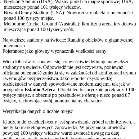
Neyland Stadium (USA): Ważny punkt na mapie sportowej USA,
mieszczący ponad 101 tysięcy widzów.
Bryant-Denny Stadium (USA): Nowoczesny obiekt o pojemności
ponad 100 tysięcy miejsc.
Melbourne Cricket Ground (Australia): Ikoniczna arena krykietowa
mieszcząca ponad 100 tysięcy osób.
Największe stadiony na świecie: Ranking obiektów o gigantycznej
pojemności
Pojemność jako główny wyznacznik wielkości areny
Wielu kibiców zastanawia się, co właściwie definiuje najwieksze
stadiony na swiecie. Odpowiedź nie jest oczywista, ponieważ
oficjalna pojemność zmienia się w zależności od konfiguracji trybun
i wymogów bezpieczeństwa. Jako reporter często widzę
rozbieżności w danych spowodowane modernizacjami, tak jak w
przypadku
Estadio Azteca
. Obiekt ten historycznie przekraczał 100
tysięcy miejsc, a obecnie po przebudowie oferuje nieco ponad 87
tysięcy, zachowując swój monumentalny charakter.
Weryfikacja danych o liczbie miejsc
Kluczem do rzetelnej oceny jest sprawdzanie źródeł technicznych, a
nie tylko marketingowych zapowiedzi. W przypadku obiektów
powyżej 100 tysięcy widzów warto zwracać uwagę na datę
publikacji danych, gdyż standardy bezpieczeństwa wymuszają