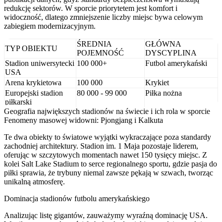
redukcję sektorów. W sporcie priorytetem jest komfort i
widoczność, dlatego zmniejszenie liczby miejsc bywa celowym
zabiegiem modernizacyjnym.
ŚREDNIA
GŁÓWNA
TYP OBIEKTU
POJEMNOŚĆ
DYSCYPLINA
Stadion uniwersytecki
100 000+
Futbol amerykański
USA
Arena krykietowa
100 000
Krykiet
Europejski stadion
80 000 - 99 000
Piłka nożna
piłkarski
Geografia największych stadionów na świecie i ich rola w sporcie
Fenomeny masowej widowni: Pjongjang i Kalkuta
Te dwa obiekty to światowe wyjątki wykraczające poza standardy
zachodniej architektury. Stadion im. 1 Maja pozostaje liderem,
oferując w szczytowych momentach nawet 150 tysięcy miejsc. Z
kolei Salt Lake Stadium to serce regionalnego sportu, gdzie pasja do
piłki sprawia, że trybuny niemal zawsze pękają w szwach, tworząc
unikalną atmosferę.
Dominacja stadionów futbolu amerykańskiego
Analizując listę gigantów, zauważymy wyraźną dominację USA.