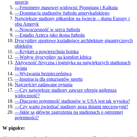
sporcie
—
Fenomeny masowej widowni: Pjongjang i Kalkuta
—
Dominacja stadionów futbolu amerykańskiego
Największe stadiony piłkarskie na świecie – duma Europy i
obu Ameryk
—
Nowoczesność w sercu futbolu
—
Estadio Azteca jako ikona futbolu
Dyscypliny sportowe kształtujące architekturę gigantycznych
obiektów
—
Krykiet a powierzchnia boiska
—
Wpływ dyscypliny na komfort kibica
Aktywność fizyczna i logistyka na największych stadionach
świata
—
Wyzwania bezpieczeństwa
—
Inspiracja dla entuzjastów sportu
Najczęściej zadawane pytania
—
Czy największe stadiony zawsze oferują najlepszą
widoczność?
—
Dlaczego pojemność stadionów w USA jest tak wysoka?
—
Czy warto zwiedzać stadiony poza dniami meczowymi?
—
Jakie są główne zagrożenia na stadionach o ogromnej
pojemności?
W pigułce: