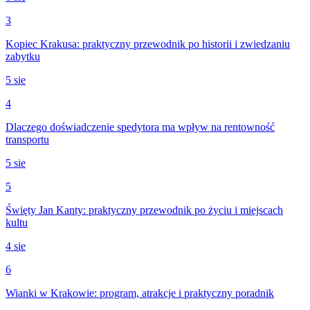
3
Kopiec Krakusa: praktyczny przewodnik po historii i zwiedzaniu
zabytku
5 sie
4
Dlaczego doświadczenie spedytora ma wpływ na rentowność
transportu
5 sie
5
Święty Jan Kanty: praktyczny przewodnik po życiu i miejscach
kultu
4 sie
6
Wianki w Krakowie: program, atrakcje i praktyczny poradnik