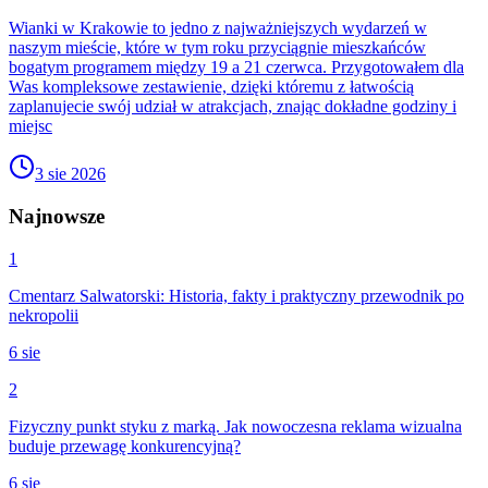
Wianki w Krakowie to jedno z najważniejszych wydarzeń w
naszym mieście, które w tym roku przyciągnie mieszkańców
bogatym programem między 19 a 21 czerwca. Przygotowałem dla
Was kompleksowe zestawienie, dzięki któremu z łatwością
zaplanujecie swój udział w atrakcjach, znając dokładne godziny i
miejsc
3 sie 2026
Najnowsze
1
Cmentarz Salwatorski: Historia, fakty i praktyczny przewodnik po
nekropolii
6 sie
2
Fizyczny punkt styku z marką. Jak nowoczesna reklama wizualna
buduje przewagę konkurencyjną?
6 sie