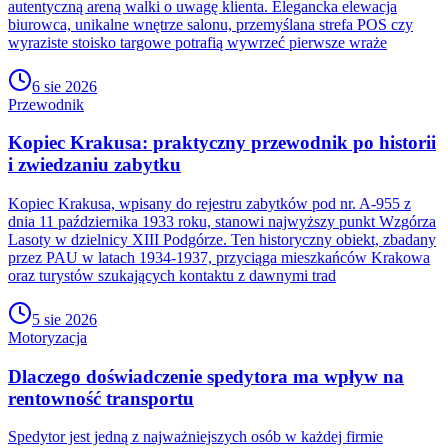
autentyczną areną walki o uwagę klienta. Elegancka elewacja
biurowca, unikalne wnętrze salonu, przemyślana strefa POS czy
wyraziste stoisko targowe potrafią wywrzeć pierwsze wraże
6 sie 2026
Przewodnik
Kopiec Krakusa: praktyczny przewodnik po historii
i zwiedzaniu zabytku
Kopiec Krakusa, wpisany do rejestru zabytków pod nr. A-955 z
dnia 11 października 1933 roku, stanowi najwyższy punkt Wzgórza
Lasoty w dzielnicy XIII Podgórze. Ten historyczny obiekt, zbadany
przez PAU w latach 1934-1937, przyciąga mieszkańców Krakowa
oraz turystów szukających kontaktu z dawnymi trad
5 sie 2026
Motoryzacja
Dlaczego doświadczenie spedytora ma wpływ na
rentowność transportu
Spedytor jest jedną z najważniejszych osób w każdej firmie