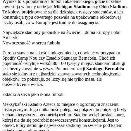
Wynika to z popularności futbolu akademickiego, gdzie uczelnie
inwestują w areny takie jak
Michigan Stadium
czy
Ohio Stadium
.
Te kolosy projektowane są dla dziesiątek tysięcy studentów, a ich
konstrukcja typu otwartego pozwala na upakowanie rekordowej
liczby osób, co w Europie jest trudne do osiągnięcia.
Największe stadiony piłkarskie na świecie – duma Europy i obu
Ameryk
Nowoczesność w sercu futbolu
Europa stawia na jakość i udogodnienia, co widać w przypadku
Spotify Camp Nou czy Estadio Santiago Bernabéu. Choć ich
pojemność oscyluje wokół 80-100 tysięcy miejsc, standard obsługi
jest bezdyskusyjnie wyższy. Po modernizacji
Santiago Bernabéu
stało się jednym z najbardziej zaawansowanych technologicznie
obiektów, co pokazuje, że liczy się nie tylko masa, ale
doświadczenie widza.
Estadio Azteca jako ikona futbolu
Meksykański Estadio Azteca to miejsce o ogromnym znaczeniu
historycznym. Jego unikalność polega na połączeniu potężnej bryły
z charakterystyczną geometrią trybun. Stadion wciąż posiada aurę,
której nie da się podrobić nowoczesnymi konstrukcjami. Jest to
obiekt, który definiuje najwieksze stadiony na swiecie pod kątem
dziedzictwa kulturowego.