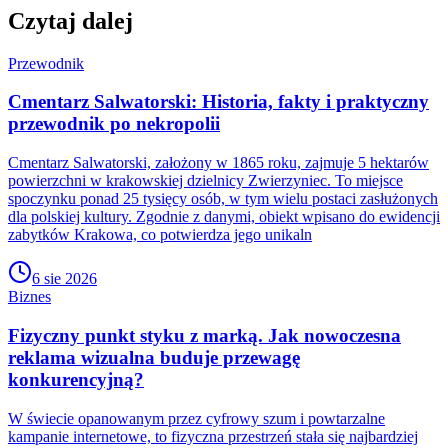
Czytaj dalej
Przewodnik
Cmentarz Salwatorski: Historia, fakty i praktyczny
przewodnik po nekropolii
Cmentarz Salwatorski, założony w 1865 roku, zajmuje 5 hektarów
powierzchni w krakowskiej dzielnicy Zwierzyniec. To miejsce
spoczynku ponad 25 tysięcy osób, w tym wielu postaci zasłużonych
dla polskiej kultury. Zgodnie z danymi, obiekt wpisano do ewidencji
zabytków Krakowa, co potwierdza jego unikaln
6 sie 2026
Biznes
Fizyczny punkt styku z marką. Jak nowoczesna
reklama wizualna buduje przewagę
konkurencyjną?
W świecie opanowanym przez cyfrowy szum i powtarzalne
kampanie internetowe, to fizyczna przestrzeń stała się najbardziej