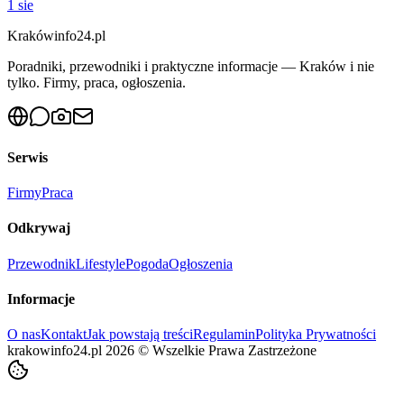
1 sie
Krakówinfo24.pl
Poradniki, przewodniki i praktyczne informacje — Kraków i nie
tylko. Firmy, praca, ogłoszenia.
Serwis
Firmy
Praca
Odkrywaj
Przewodnik
Lifestyle
Pogoda
Ogłoszenia
Informacje
O nas
Kontakt
Jak powstają treści
Regulamin
Polityka Prywatności
krakowinfo24.pl
2026
©
Wszelkie Prawa Zastrzeżone