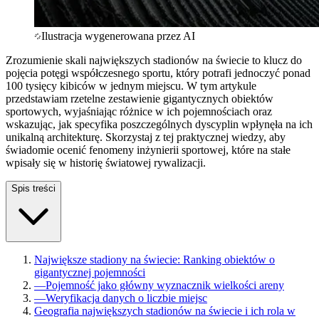
Ilustracja wygenerowana przez AI
Zrozumienie skali największych stadionów na świecie to klucz do
pojęcia potęgi współczesnego sportu, który potrafi jednoczyć ponad
100 tysięcy kibiców w jednym miejscu. W tym artykule
przedstawiam rzetelne zestawienie gigantycznych obiektów
sportowych, wyjaśniając różnice w ich pojemnościach oraz
wskazując, jak specyfika poszczególnych dyscyplin wpłynęła na ich
unikalną architekturę. Skorzystaj z tej praktycznej wiedzy, aby
świadomie ocenić fenomeny inżynierii sportowej, które na stałe
wpisały się w historię światowej rywalizacji.
Spis treści
Największe stadiony na świecie: Ranking obiektów o
gigantycznej pojemności
—
Pojemność jako główny wyznacznik wielkości areny
—
Weryfikacja danych o liczbie miejsc
Geografia największych stadionów na świecie i ich rola w