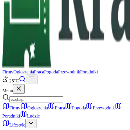
Firmy
Ogłoszenia
Praca
Pogoda
Przewodnik
Poradniki
25
°C
Menu
Firmy
Ogłoszenia
Praca
Pogoda
Przewodnik
Poradniki
Ludzie
Lifestyle