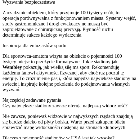
Wyzwania bezpieczeństwa
Zarządzanie obiektem, który przyjmuje 100 tysięcy osób, to
operacja porównywalna z funkcjonowaniem miasta. Systemy wejść,
strefy gastronomiczne i drogi ewakuacyjne muszą być
zaprojektowane z chirurgiczną precyzją. Płynność ruchu
determinuje sukces każdego wydarzenia.
Inspiracja dla entuzjastów sportu
Dla sportowca-amatora wizyta na obiekcie o pojemności 100
tysięcy miejsc to przeżycie formatywne. Takie stadiony jak
Wembley
pokazują, jak wielką siłę ma sport. Rekomenduję
każdemu fanowi aktywności fizycznej, aby choć raz poczuł tę
energię. To zrozumienie pasji, która napędza najwieksze stadiony na
swiecie i inspiruje kolejne pokolenia do podejmowania własnych
wyzwań.
Najczęściej zadawane pytania
Czy największe stadiony zawsze oferują najlepszą widoczność?
Nie zawsze, ponieważ widzowie w najwyższych rzędach znajdują
się bardzo daleko od płyty boiska. Warto przed zakupem biletu
sprawdzić mapę widoczności dostępną na stronach klubowych.
Dlaczego pojemność stadionów w USA jest tak wysoka?