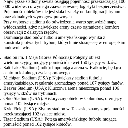
Największe stadiony świata osiągają pojemność przekraczającą 100
000 widzów, co wymaga zaawansowanej logistyki bezpieczeństwa.
Pojemność obiektów nie jest stała i zależy od konfiguracji trybun
oraz aktualnych wymogów prawnych.
Przy wyborze stadionu do odwiedzenia warto sprawdzić mapę
widoczności, gdyż największe areny często ograniczają komfort
obserwacji z dalszych rzędów.
Dominacja stadionów futbolu amerykańskiego wynika z
konstrukcji otwartych trybun, których nie stosuje się w europejskim
budownictwie.
Stadion im. 1 Maja (Korea Północna): Potężny obiekt
wielofunkcyjny, mogący pomieścić nawet 150 tysięcy widzów.
Salt Lake Stadium (Indie): Imponująca arena w Kalkucie, będąca
centrum lokalnego życia sportowego.
Michigan Stadium (USA): Największy stadion futbolu
amerykańskiego, regularnie gromadzący ponad 107 tysięcy fanów.
Beaver Stadium (USA): Kluczowa arena mieszcząca ponad 106
tysięcy widzów na trybunach.
Ohio Stadium (USA): Historyczny obiekt w Columbus, oferujący
ponad 102 tysiące miejsc.
Kyle Field (USA): Słynny stadion w Teksasie, znany z pojemności
przekraczającej 102 tysiące miejsc.
Tiger Stadium (USA): Potęga amerykańskiego futbolu mogąca
pomieścić ponad 102 tysiące kibiców.