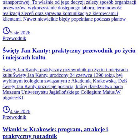
transportowej. To właśnie od jego decyzji zależy sposób organizacji
przewozów, wykorzystanie dostępnego taboru, terminowość
realizacji zleceń oraz sprawna komunikacja z kierowcami i
klientami. Nawet niewielkie błędy popełniane podczas planow
5 sie 2026
Przewodnik
Święty Jan Kanty: praktyczny przewodnik po życiu
i miejscach kultu
Święty Jan Kanty: praktyczny przewodnik po życiu i miejscach
kultuŚwięty Jan Kanty, urodzony 24 czerwca 1390 roku, był
wybitnym teologiem związanym z Akademią Krakowską. Dziś
święty Jan Kanty pozostaje postacią, której dziedzictwo bada
Muzeum Uniwersytetu Jagiellońskiego Collegium Maius.W
pigułce:Kl
4 sie 2026
Przewodnik
Wianki w Krakowie: program, atrakcje i
praktyczny poradnik