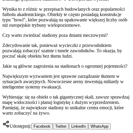
Wynika to z różnic w przepisach budowlanych oraz popularności
futbolu akademickiego. Obiekty te często posiadają konstrukcje
typu "bowl", które pozwalają na upakowanie większej liczby osób
niż europejskie trybuny wielopoziomowe.
Czy warto zwiedzać stadiony poza dniami meczowymi?
Zdecydowanie tak, ponieważ wycieczki z przewodnikiem
pozwalają zobaczyć szatnie i tunele zawodników. To okazja, by
poczuć skalę obiektu bez tłumu ludzi.
Jakie są główne zagrożenia na stadionach o ogromnej pojemności?
Największym wyzwaniem jest sprawne zarządzanie tłumem w
sytuacjach awaryjnych. Nowoczesne areny inwestują miliardy w
inteligentne systemy ewakuacji.
Wybierając się na obiekt o tak gigantycznej skali, zawsze sprawdzaj
mapę widoczności i planuj logistykę z dużym wyprzedzeniem.
Pamiętaj, że największe stadiony to unikalne centra emocji, które
warto zobaczyć na żywo.
Udostępnij:
Facebook
Twitter
LinkedIn
WhatsApp