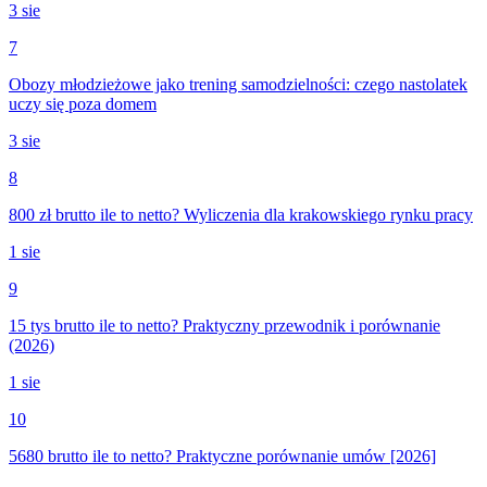
3 sie
7
Obozy młodzieżowe jako trening samodzielności: czego nastolatek
uczy się poza domem
3 sie
8
800 zł brutto ile to netto? Wyliczenia dla krakowskiego rynku pracy
1 sie
9
15 tys brutto ile to netto? Praktyczny przewodnik i porównanie
(2026)
1 sie
10
5680 brutto ile to netto? Praktyczne porównanie umów [2026]