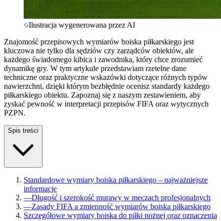
Ilustracja wygenerowana przez AI
Znajomość przepisowych wymiarów boiska piłkarskiego jest
kluczowa nie tylko dla sędziów czy zarządców obiektów, ale
każdego świadomego kibica i zawodnika, który chce zrozumieć
dynamikę gry. W tym artykule przedstawiam rzetelne dane
techniczne oraz praktyczne wskazówki dotyczące różnych typów
nawierzchni, dzięki którym bezbłędnie ocenisz standardy każdego
piłkarskiego obiektu. Zapoznaj się z naszym zestawieniem, aby
zyskać pewność w interpretacji przepisów FIFA oraz wytycznych
PZPN.
Spis treści
Standardowe wymiary boiska piłkarskiego – najważniejsze
informacje
—
Długość i szerokość murawy w meczach profesjonalnych
—
Zasady FIFA a zmienność wymiarów boiska piłkarskiego
Szczegółowe wymiary boiska do piłki nożnej oraz oznaczenia