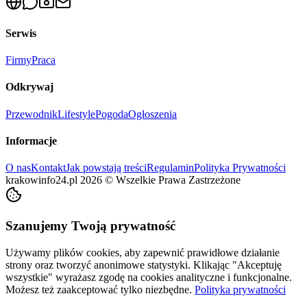
Serwis
Firmy
Praca
Odkrywaj
Przewodnik
Lifestyle
Pogoda
Ogłoszenia
Informacje
O nas
Kontakt
Jak powstają treści
Regulamin
Polityka Prywatności
krakowinfo24.pl
2026
©
Wszelkie Prawa Zastrzeżone
Szanujemy Twoją prywatność
Używamy plików cookies, aby zapewnić prawidłowe działanie
strony oraz tworzyć anonimowe statystyki. Klikając "Akceptuję
wszystkie" wyrażasz zgodę na cookies analityczne i funkcjonalne.
Możesz też zaakceptować tylko niezbędne.
Polityka prywatności