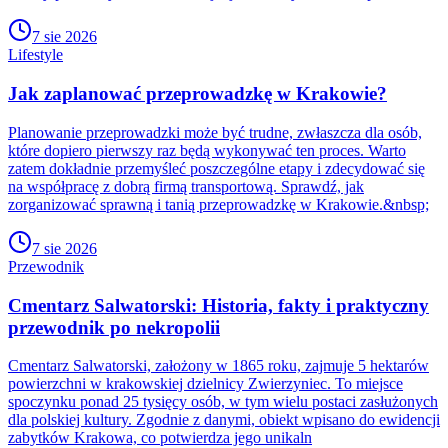
7 sie 2026
Lifestyle
Jak zaplanować przeprowadzkę w Krakowie?
Planowanie przeprowadzki może być trudne, zwłaszcza dla osób,
które dopiero pierwszy raz będą wykonywać ten proces. Warto
zatem dokładnie przemyśleć poszczególne etapy i zdecydować się
na współpracę z dobrą firmą transportową. Sprawdź, jak
zorganizować sprawną i tanią przeprowadzkę w Krakowie.&nbsp;
7 sie 2026
Przewodnik
Cmentarz Salwatorski: Historia, fakty i praktyczny
przewodnik po nekropolii
Cmentarz Salwatorski, założony w 1865 roku, zajmuje 5 hektarów
powierzchni w krakowskiej dzielnicy Zwierzyniec. To miejsce
spoczynku ponad 25 tysięcy osób, w tym wielu postaci zasłużonych
dla polskiej kultury. Zgodnie z danymi, obiekt wpisano do ewidencji
zabytków Krakowa, co potwierdza jego unikaln