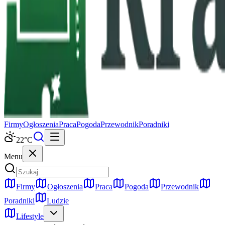
Firmy
Ogłoszenia
Praca
Pogoda
Przewodnik
Poradniki
22
°C
Menu
Firmy
Ogłoszenia
Praca
Pogoda
Przewodnik
Poradniki
Ludzie
Lifestyle