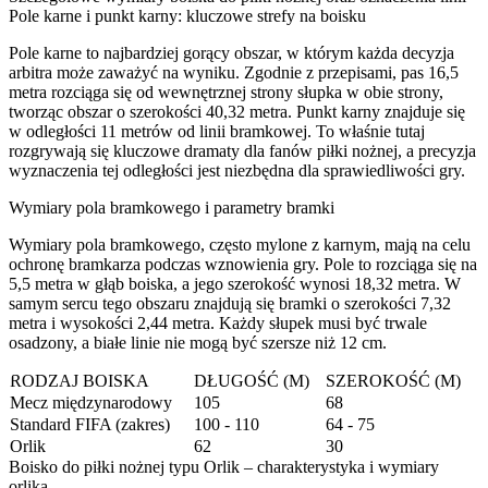
Pole karne i punkt karny: kluczowe strefy na boisku
Pole karne to najbardziej gorący obszar, w którym każda decyzja
arbitra może zaważyć na wyniku. Zgodnie z przepisami, pas 16,5
metra rozciąga się od wewnętrznej strony słupka w obie strony,
tworząc obszar o szerokości 40,32 metra. Punkt karny znajduje się
w odległości 11 metrów od linii bramkowej. To właśnie tutaj
rozgrywają się kluczowe dramaty dla fanów piłki nożnej, a precyzja
wyznaczenia tej odległości jest niezbędna dla sprawiedliwości gry.
Wymiary pola bramkowego i parametry bramki
Wymiary pola bramkowego, często mylone z karnym, mają na celu
ochronę bramkarza podczas wznowienia gry. Pole to rozciąga się na
5,5 metra w głąb boiska, a jego szerokość wynosi 18,32 metra. W
samym sercu tego obszaru znajdują się bramki o szerokości 7,32
metra i wysokości 2,44 metra. Każdy słupek musi być trwale
osadzony, a białe linie nie mogą być szersze niż 12 cm.
RODZAJ BOISKA
DŁUGOŚĆ (M)
SZEROKOŚĆ (M)
Mecz międzynarodowy
105
68
Standard FIFA (zakres)
100 - 110
64 - 75
Orlik
62
30
Boisko do piłki nożnej typu Orlik – charakterystyka i wymiary
orlika