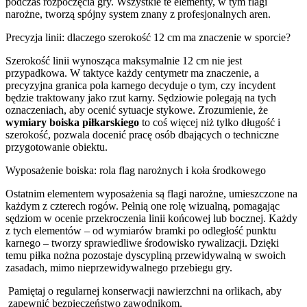
podczas rozpoczęcia gry. Wszystkie te elementy, w tym flagi
narożne, tworzą spójny system znany z profesjonalnych aren.
Precyzja linii: dlaczego szerokość 12 cm ma znaczenie w sporcie?
Szerokość linii wynosząca maksymalnie 12 cm nie jest
przypadkowa. W taktyce każdy centymetr ma znaczenie, a
precyzyjna granica pola karnego decyduje o tym, czy incydent
będzie traktowany jako rzut karny. Sędziowie polegają na tych
oznaczeniach, aby ocenić sytuacje stykowe. Zrozumienie, że
wymiary boiska piłkarskiego
to coś więcej niż tylko długość i
szerokość, pozwala docenić pracę osób dbających o techniczne
przygotowanie obiektu.
Wyposażenie boiska: rola flag narożnych i koła środkowego
Ostatnim elementem wyposażenia są flagi narożne, umieszczone na
każdym z czterech rogów. Pełnią one rolę wizualną, pomagając
sędziom w ocenie przekroczenia linii końcowej lub bocznej. Każdy
z tych elementów – od wymiarów bramki po odległość punktu
karnego – tworzy sprawiedliwe środowisko rywalizacji. Dzięki
temu piłka nożna pozostaje dyscypliną przewidywalną w swoich
zasadach, mimo nieprzewidywalnego przebiegu gry.
Pamiętaj o regularnej konserwacji nawierzchni na orlikach, aby
zapewnić bezpieczeństwo zawodnikom.