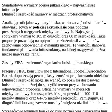
Standardowe wymiary boiska piłkarskiego – najważniejsze
informacje
Długość i szerokość murawy w meczach profesjonalnych
Analizując oficjalne wymiary boiska, warto zacząć od standardów
obowiązujących w
polskiej ekstraklasie
oraz podczas
prestiżowych rozgrywek międzynarodowych. Najczęściej
spotykany wymiar to 105 m długości oraz 68 m szerokości. Takie
proporcje pozwalają na optymalne rozłożenie sił zawodników i
zachowanie odpowiedniej dynamiki meczu. Te wartości stanowią
fundament planowania infrastruktury, na której rozgrywać można
mecze najwyższej rangi.
Zasady FIFA a zmienność wymiarów boiska piłkarskiego
Przepisy FIFA, konsultowane z International Football Association
Board, dopuszczają pewną elastyczność w projektowaniu obiektów.
Długość i szerokość mogą się wahać, co pozwala dostosować
boisko do piłki nożnej do specyfiki terenu przy zachowaniu
odpowiednich proporcji. Oficjalne wymiary w meczach
międzynarodowych muszą mieścić się w przedziale 100–110
metrów długości oraz 64–75 metrów szerokości. Pamiętajmy, że
długość linii bocznej zawsze musi być większa niż linia bramkowa.
Szczegółowe wymiary boiska do piłki nożnej oraz oznaczenia linii