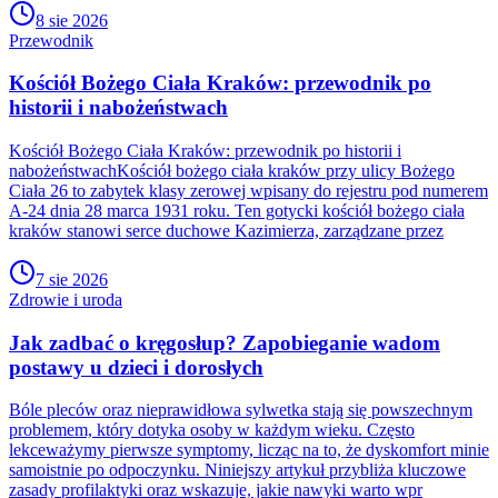
8 sie 2026
Przewodnik
Kościół Bożego Ciała Kraków: przewodnik po
historii i nabożeństwach
Kościół Bożego Ciała Kraków: przewodnik po historii i
nabożeństwachKościół bożego ciała kraków przy ulicy Bożego
Ciała 26 to zabytek klasy zerowej wpisany do rejestru pod numerem
A-24 dnia 28 marca 1931 roku. Ten gotycki kościół bożego ciała
kraków stanowi serce duchowe Kazimierza, zarządzane przez
7 sie 2026
Zdrowie i uroda
Jak zadbać o kręgosłup? Zapobieganie wadom
postawy u dzieci i dorosłych
Bóle pleców oraz nieprawidłowa sylwetka stają się powszechnym
problemem, który dotyka osoby w każdym wieku. Często
lekceważymy pierwsze symptomy, licząc na to, że dyskomfort minie
samoistnie po odpoczynku. Niniejszy artykuł przybliża kluczowe
zasady profilaktyki oraz wskazuje, jakie nawyki warto wpr