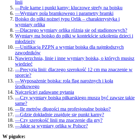
linii
—
Pole karne i punkt karny: kluczowe strefy na boisku
—
Wymiary pola bramkowego i parametry bramki
Boisko do piłki nożnej typu Orlik – charakterystyka i
wymiary orlika
—
Dlaczego wymiary orlika różnią się od stadionowych?
Wymiary ma boisko do piłki w kontekście szkolenia dzieci i
młodzieży
—
Unifikacja PZPN a wymiar boiska dla najmłodszych
zawodników
Nawierzchnia, linie i inne wymiary boiska, o których musisz
wiedzieć
—
Precyzja linii: dlaczego szerokość 12 cm ma znaczenie w
sporcie?
—
Wyposażenie boiska: rola flag narożnych i koła
środkowego
Najczęściej zadawane pytania
—
Czy wymiary boiska piłkarskiego muszą być zawsze takie
same?
—
Ile metrów długości ma profesjonalne boisko?
—
Gdzie dokładnie znajduje się punkt karny?
—
Czy szerokość linii ma znaczenie dla gry?
—
Jakie są wymiary orlika w Polsce?
W pigułce: