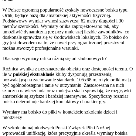
W Polsce ogromną popularność zyskały nowoczesne boiska typu
Orlik, będące bazą dla amatorskiej aktywności fizycznej.
Podstawowy wymiar wynosi zazwyczaj 62 metry długości i 30
metrów szerokości. Wymiary orlika zaprojektowano tak, aby
umożliwić dynamiczną grę przy mniejszej liczbie zawodników, co
doskonale sprawdza się w środowiskach lokalnych. To boisko do
gry jest dowodem na to, że nawet przy ograniczonej przestrzeni
można stworzyć profesjonalne warunki.
Dlaczego wymiary orlika różnią się od stadionowych?
Różnica wynika z przeznaczenia obiektu oraz dostępności terenu. O
ile w
polskiej ekstraklasie
kluby dysponują przestrzenią
pozwalającą na zachowanie standardu 105x68 m, o tyle orliki mają
być ogólnodostępne i tanie w utrzymaniu. Zastosowana na nich
sztuczna nawierzchnia oraz mniejsza skala sprawiają, że rozgrywki
amatorskie są szybsze i bardziej intensywne. Specyficzny rozmiar
boiska determinuje bardziej kontaktowy charakter gry.
Wymiary ma boisko do piłki w kontekście szkolenia dzieci i
młodzieży
W szkoleniu najmłodszych Polski Związek Piłki Nożnej
wprowadził unifikację, która precyzyjnie określa wymiary boiska