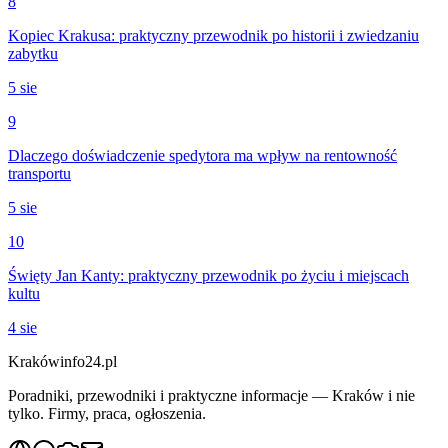
8
Kopiec Krakusa: praktyczny przewodnik po historii i zwiedzaniu
zabytku
5 sie
9
Dlaczego doświadczenie spedytora ma wpływ na rentowność
transportu
5 sie
10
Święty Jan Kanty: praktyczny przewodnik po życiu i miejscach
kultu
4 sie
Krakówinfo24.pl
Poradniki, przewodniki i praktyczne informacje — Kraków i nie
tylko. Firmy, praca, ogłoszenia.