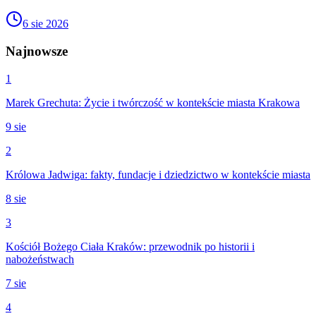
6 sie 2026
Najnowsze
1
Marek Grechuta: Życie i twórczość w kontekście miasta Krakowa
9 sie
2
Królowa Jadwiga: fakty, fundacje i dziedzictwo w kontekście miasta
8 sie
3
Kościół Bożego Ciała Kraków: przewodnik po historii i
nabożeństwach
7 sie
4