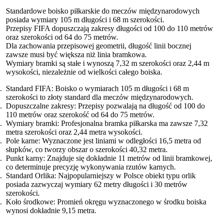
Standardowe boisko piłkarskie do meczów międzynarodowych
posiada wymiary 105 m długości i 68 m szerokości.
Przepisy FIFA dopuszczają zakresy długości od 100 do 110 metrów
oraz szerokości od 64 do 75 metrów.
Dla zachowania przepisowej geometrii, długość linii bocznej
zawsze musi być większa niż linia bramkowa.
Wymiary bramki są stałe i wynoszą 7,32 m szerokości oraz 2,44 m
wysokości, niezależnie od wielkości całego boiska.
Standard FIFA: Boisko o wymiarach 105 m długości i 68 m
szerokości to złoty standard dla meczów międzynarodowych.
Dopuszczalne zakresy: Przepisy pozwalają na długość od 100 do
110 metrów oraz szerokość od 64 do 75 metrów.
Wymiary bramki: Profesjonalna bramka piłkarska ma zawsze 7,32
metra szerokości oraz 2,44 metra wysokości.
Pole karne: Wyznaczone jest liniami w odległości 16,5 metra od
słupków, co tworzy obszar o szerokości 40,32 metra.
Punkt karny: Znajduje się dokładnie 11 metrów od linii bramkowej,
co determinuje precyzję wykonywania rzutów karnych.
Standard Orlika: Najpopularniejszy w Polsce obiekt typu orlik
posiada zazwyczaj wymiary 62 metry długości i 30 metrów
szerokości.
Koło środkowe: Promień okręgu wyznaczonego w środku boiska
wynosi dokładnie 9,15 metra.