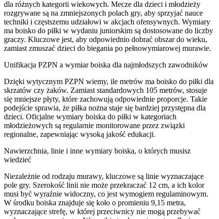
dla różnych kategorii wiekowych. Mecze dla dzieci i młodzieży
rozgrywane są na zmniejszonych polach gry, aby sprzyjać nauce
techniki i częstszemu udziałowi w akcjach ofensywnych. Wymiary
ma boisko do piłki w wydaniu juniorskim są dostosowane do liczby
graczy. Kluczowe jest, aby odpowiednio dobrać obszar do wieku,
zamiast zmuszać dzieci do biegania po pełnowymiarowej murawie.
Unifikacja PZPN a wymiar boiska dla najmłodszych zawodników
Dzięki wytycznym PZPN wiemy, ile metrów ma boisko do piłki dla
skrzatów czy żaków. Zamiast standardowych 105 metrów, stosuje
się mniejsze płyty, które zachowują odpowiednie proporcje. Takie
podejście sprawia, że piłka nożna staje się bardziej przystępna dla
dzieci. Oficjalne wymiary boiska do piłki w kategoriach
młodzieżowych są regularnie monitorowane przez związki
regionalne, zapewniając wysoką jakość edukacji.
Nawierzchnia, linie i inne wymiary boiska, o których musisz
wiedzieć
Niezależnie od rodzaju murawy, kluczowe są linie wyznaczające
pole gry. Szerokość linii nie może przekraczać 12 cm, a ich kolor
musi być wyraźnie widoczny, co jest wymogiem regulaminowym.
W środku boiska znajduje się koło o promieniu 9,15 metra,
wyznaczające strefę, w której przeciwnicy nie mogą przebywać