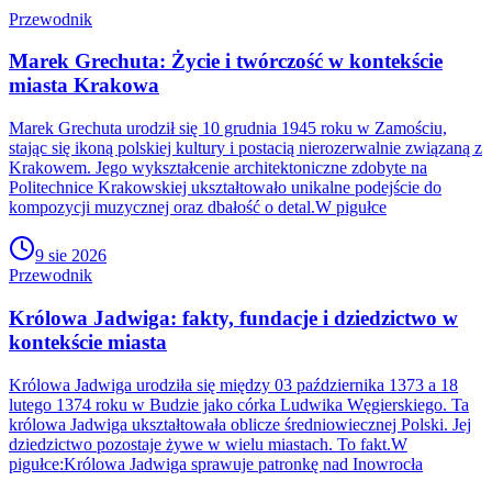
Przewodnik
Marek Grechuta: Życie i twórczość w kontekście
miasta Krakowa
Marek Grechuta urodził się 10 grudnia 1945 roku w Zamościu,
stając się ikoną polskiej kultury i postacią nierozerwalnie związaną z
Krakowem. Jego wykształcenie architektoniczne zdobyte na
Politechnice Krakowskiej ukształtowało unikalne podejście do
kompozycji muzycznej oraz dbałość o detal.W pigułce
9 sie 2026
Przewodnik
Królowa Jadwiga: fakty, fundacje i dziedzictwo w
kontekście miasta
Królowa Jadwiga urodziła się między 03 października 1373 a 18
lutego 1374 roku w Budzie jako córka Ludwika Węgierskiego. Ta
królowa Jadwiga ukształtowała oblicze średniowiecznej Polski. Jej
dziedzictwo pozostaje żywe w wielu miastach. To fakt.W
pigułce:Królowa Jadwiga sprawuje patronkę nad Inowrocła