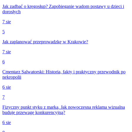
Jak zadbać o kręgosłup? Zapobieganie wadom postawy u dzieci i
dorosłych
7 sie
5
Jak zaplanować przeprowadzkę w Krakowie?
7 sie
6
Cmentarz Salwatorski: Historia, fakty i praktyczny przewodnik po
nekropolii
6 sie
7
Fizyczny punkt styku z marką. Jak nowoczesna reklama wizualna
buduje przewagę konkurencyjną?
6 sie