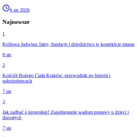
6 sie 2026
Najnowsze
1
Królowa Jadwiga: fakty, fundacje i dziedzictwo w kontekście miasta
8 sie
2
Kościół Bożego Ciała Kraków: przewodnik po historii i
nabożeństwach
7 sie
3
Jak zadbać o kręgosłup? Zapobieganie wadom postawy u dzieci i
dorosłych
7 sie