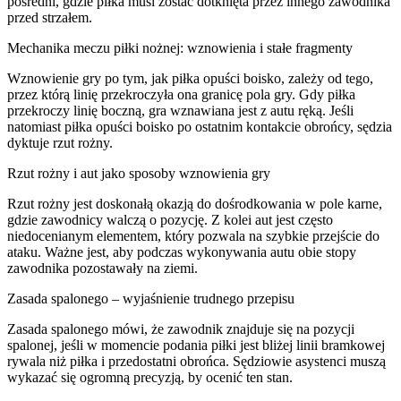
pośredni, gdzie piłka musi zostać dotknięta przez innego zawodnika
przed strzałem.
Mechanika meczu piłki nożnej: wznowienia i stałe fragmenty
Wznowienie gry po tym, jak piłka opuści boisko, zależy od tego,
przez którą linię przekroczyła ona granicę pola gry. Gdy piłka
przekroczy linię boczną, gra wznawiana jest z autu ręką. Jeśli
natomiast piłka opuści boisko po ostatnim kontakcie obrońcy, sędzia
dyktuje rzut rożny.
Rzut rożny i aut jako sposoby wznowienia gry
Rzut rożny jest doskonałą okazją do dośrodkowania w pole karne,
gdzie zawodnicy walczą o pozycję. Z kolei aut jest często
niedocenianym elementem, który pozwala na szybkie przejście do
ataku. Ważne jest, aby podczas wykonywania autu obie stopy
zawodnika pozostawały na ziemi.
Zasada spalonego – wyjaśnienie trudnego przepisu
Zasada spalonego mówi, że zawodnik znajduje się na pozycji
spalonej, jeśli w momencie podania piłki jest bliżej linii bramkowej
rywala niż piłka i przedostatni obrońca. Sędziowie asystenci muszą
wykazać się ogromną precyzją, by ocenić ten stan.