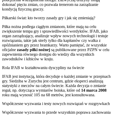
dokonać pięciu zmian, co pozwala trenerom na zarządzanie
kondycją fizyczną graczy.
Piłkarski świat: kto tworzy zasady gry i jak się zmieniają?
Piłka nożna podlega ciągłym zmianom, które mają na celu
zwiększenie tempa gry i sprawiedliwości werdyktów. IFAB, jako
organ zarządzający, analizuje wpływ nowych technologii i testuje
rozwiązania, takie jak strefy tylko dla kapitanów czy walka z
opóźnianiem gry przez bramkarzy. Warto pamiętać, że wszystkie
oficjalne
zasady piłki nożnej
są publikowane przez PZPN w celu
zapewnienia równego dostępu do wiedzy dla wszystkich
zawodników i kibiców w kraju.
Rola IFAB w kształtowaniu dyscypliny na świecie
IFAB jest instytucją, która decyduje o każdej zmianie w przepisach
gry. Siedziba w Zurychu jest centrum, gdzie eksperci analizują
statystyki z meczów na całym świecie. Każda decyzja o zmianie
reguł, np. dotycząca wymiarów boiska, które od
14 marca 2008
roku mają wynosić 105 na 68 metrów, jest konsultowana.
Współczesne wyzwania i testy nowych rozwiązań w rozgrywkach
Współczesne wyzwania to przede wszystkim poprawa zachowania