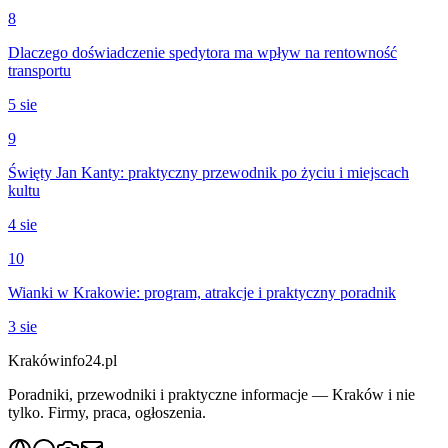
8
Dlaczego doświadczenie spedytora ma wpływ na rentowność
transportu
5 sie
9
Święty Jan Kanty: praktyczny przewodnik po życiu i miejscach
kultu
4 sie
10
Wianki w Krakowie: program, atrakcje i praktyczny poradnik
3 sie
Krakówinfo24.pl
Poradniki, przewodniki i praktyczne informacje — Kraków i nie
tylko. Firmy, praca, ogłoszenia.