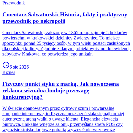
Przewodnik
Cmentarz Salwatorski: Historia, fakty i praktyczny
przewodnik po nekropolii
Cmentarz Salwatorski, założony w 1865 roku, zajmuje 5 hektarów
powierzchni w krakowskiej dzielnicy Zwierzyniec. To miejsce
spoczynku ponad 25 tysięcy osób, w tym wielu postaci zasłużonych
dla polskiej kultury. Zgodnie z danymi, obiekt wpisano do ewidencji
zabytków Krakowa, co potwierdza jego unikaln
6 sie 2026
Biznes
Fizyczny punkt styku z marką. Jak nowoczesna
reklama wizualna buduje przewagę
konkurencyjną?
W świecie opanowanym przez cyfrowy szum i powtarzalne
kampanie internetowe, to fizyczna przestrzeń stała się najbardziej
autentyczną areną walki o uwagę klienta. Elegancka elewacja
biurowca, unikalne wnętrze salonu, przemyślana strefa POS czy
wyraziste stoisko targowe potrafią wywrzeć pierwsze wraże