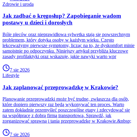
Zdrowie i uroda
Jak zadbać o kręgosłup? Zapobieganie wadom
postawy u dzieci i dorosłych
Bóle pleców oraz nieprawidłowa sylwetka stają się powszechnym
problemem, który dotyka osoby w każdym wieku. Często
lekceważymy pierwsze symptomy, licząc na to, że dyskomfort minie
samoistnie po odpoczynku. Niniejszy artykuł przybliża kluczowe
zasady profilaktyki oraz wskazuje, jakie nawyki warto wpr
7 sie 2026
Lifestyle
Jak zaplanować przeprowadzkę w Krakowie?
Planowanie przeprowadzki może być trudne, zwłaszcza dla osób,
które dopiero pierwszy raz będą wykonywać ten proces. Warto
zatem dokładnie przemyśleć poszczególne etapy i zdecydować się
na współpracę z dobrą firmą transportową. Sprawdź, jak
zorganizować sprawną i tanią przeprowadzkę w Krakowie.&nbsp;
7 sie 2026