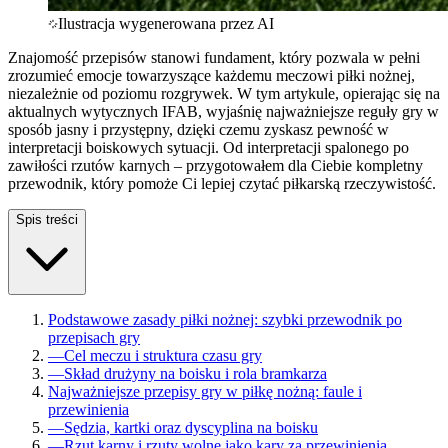
Ilustracja wygenerowana przez AI
Znajomość przepisów stanowi fundament, który pozwala w pełni
zrozumieć emocje towarzyszące każdemu meczowi piłki nożnej,
niezależnie od poziomu rozgrywek. W tym artykule, opierając się na
aktualnych wytycznych IFAB, wyjaśnię najważniejsze reguły gry w
sposób jasny i przystępny, dzięki czemu zyskasz pewność w
interpretacji boiskowych sytuacji. Od interpretacji spalonego po
zawiłości rzutów karnych – przygotowałem dla Ciebie kompletny
przewodnik, który pomoże Ci lepiej czytać piłkarską rzeczywistość.
Spis treści
Podstawowe zasady piłki nożnej: szybki przewodnik po
przepisach gry
—
Cel meczu i struktura czasu gry
—
Skład drużyny na boisku i rola bramkarza
Najważniejsze przepisy gry w piłkę nożną: faule i
przewinienia
—
Sędzia, kartki oraz dyscyplina na boisku
—
Rzut karny i rzuty wolne jako kary za przewinienia