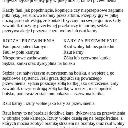
Najważniejsze przepisy gry w piłkę nożną: faule i przewinienia
Każdy faul, jak popchnięcie, kopnięcie czy nieprzepisowe zagranie
piłki ręką, jest surowo karany przez arbitra. Przepisy gry w piłkę
nożną jasno określają, że kontakt fizyczny ma swoje granice. Gdy
zawodnik drużyny przeciwnej przekroczy te normy, sędzia
przerywa akcję i przyznaje rzut wolny lub rzut karny.
RODZAJ PRZEWINIENIA
KARY ZA PRZEWINIENIE
Faul poza polem karnym
Rzut wolny lub bezpośredni
Faul w polu karnym
Rzut karny
Niesportowe zachowanie
Żółta lub czerwona kartka
Sędzia, kartki oraz dyscyplina na boisku
Sędzia jest najwyższym autorytetem na boisku, a wspierają go
sędziowie asystenci. Jeśli gracz dopuści się poważnego
przewinienia, sędzia pokazuje żółtą kartkę jako ostrzeżenie. Gdy
zawodnik otrzyma drugą żółtą kartkę w meczu, musi opuścić
boisko, ponieważ zostaje mu pokazana czerwona kartka.
Rzut karny i rzuty wolne jako kary za przewinienia
Rzut karny to najbardziej dotkliwa kara, dyktowana za przewinienia
w obrębie pola karnego. Rzuty wolne dzielą się na bezpośrednie, z
których można zdobyć bramkę strzałem na bramkę, oraz rzut wolny