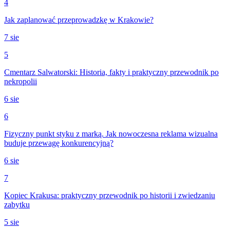
4
Jak zaplanować przeprowadzkę w Krakowie?
7 sie
5
Cmentarz Salwatorski: Historia, fakty i praktyczny przewodnik po
nekropolii
6 sie
6
Fizyczny punkt styku z marką. Jak nowoczesna reklama wizualna
buduje przewagę konkurencyjną?
6 sie
7
Kopiec Krakusa: praktyczny przewodnik po historii i zwiedzaniu
zabytku
5 sie