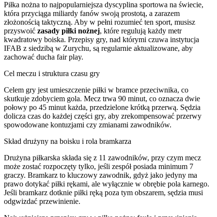
Piłka nożna to najpopularniejsza dyscyplina sportowa na świecie,
która przyciąga miliardy fanów swoją prostotą, a zarazem
złożonością taktyczną. Aby w pełni rozumieć ten sport, musisz
przyswoić
zasady piłki nożnej
, które regulują każdy metr
kwadratowy boiska. Przepisy gry, nad którymi czuwa instytucja
IFAB z siedzibą w Zurychu, są regularnie aktualizowane, aby
zachować ducha fair play.
Cel meczu i struktura czasu gry
Celem gry jest umieszczenie piłki w bramce przeciwnika, co
skutkuje zdobyciem gola. Mecz trwa 90 minut, co oznacza dwie
połowy po 45 minut każda, przedzielone krótką przerwą. Sędzia
dolicza czas do każdej części gry, aby zrekompensować przerwy
spowodowane kontuzjami czy zmianami zawodników.
Skład drużyny na boisku i rola bramkarza
Drużyna piłkarska składa się z 11 zawodników, przy czym mecz
może zostać rozpoczęty tylko, jeśli zespół posiada minimum 7
graczy. Bramkarz to kluczowy zawodnik, gdyż jako jedyny ma
prawo dotykać piłki rękami, ale wyłącznie w obrębie pola karnego.
Jeśli bramkarz dotknie piłki ręką poza tym obszarem, sędzia musi
odgwizdać przewinienie.