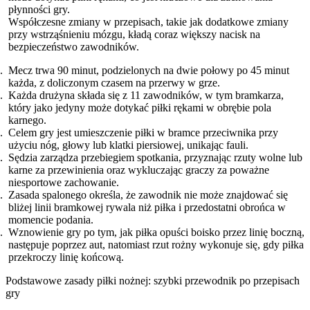
płynności gry.
Współczesne zmiany w przepisach, takie jak dodatkowe zmiany
przy wstrząśnieniu mózgu, kładą coraz większy nacisk na
bezpieczeństwo zawodników.
Mecz trwa 90 minut, podzielonych na dwie połowy po 45 minut
każda, z doliczonym czasem na przerwy w grze.
Każda drużyna składa się z 11 zawodników, w tym bramkarza,
który jako jedyny może dotykać piłki rękami w obrębie pola
karnego.
Celem gry jest umieszczenie piłki w bramce przeciwnika przy
użyciu nóg, głowy lub klatki piersiowej, unikając fauli.
Sędzia zarządza przebiegiem spotkania, przyznając rzuty wolne lub
karne za przewinienia oraz wykluczając graczy za poważne
niesportowe zachowanie.
Zasada spalonego określa, że zawodnik nie może znajdować się
bliżej linii bramkowej rywala niż piłka i przedostatni obrońca w
momencie podania.
Wznowienie gry po tym, jak piłka opuści boisko przez linię boczną,
następuje poprzez aut, natomiast rzut rożny wykonuje się, gdy piłka
przekroczy linię końcową.
Podstawowe zasady piłki nożnej: szybki przewodnik po przepisach
gry