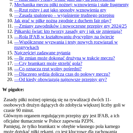
Mechanika meczu piłki nożnej: wznowienia i stałe fragmenty
—
Rzut rożny i aut jako sposoby wznowienia gry
—
Zasada spalonego – wyjaśnienie trudnego przepisu
Jak grać w piłkę nożną zgodnie z duchem fair play?
—
Zmiany zawodników i nowoczesne przepisy gry 2024/25
Piłkarski świat: kto tworzy zasady gry i jak się zmieniają?
—
Rola IFAB w kształtowaniu dyscypliny na świecie
—
Współczesne wyzwania i testy nowych rozwiązań w
rozgrywkach
Najczęściej zadawane pytania
—
Ile zmian może dokonać drużyna w trakcie meczu?
—
Czy bramkarz może strzelić gola?
—
Co oznacza rzut wolny pośredni?
—
Dlaczego sędzia dolicza czas do połowy meczu?
—
Od kiedy obowiązują najnowsze przepisy gry?
W pigułce:
Zasady piłki nożnej opierają się na rywalizacji dwóch 11-
osobowych drużyn dążących do zdobycia większej liczby goli w
czasie 90 minut.
Głównym organem regulującym przepisy gry jest IFAB, a ich
oficjalne tłumaczenie w Polsce zapewnia PZPN.
Pamiętaj, że tylko bramkarz w obrębie własnego pola karnego
może dotykać piłki rękami, co jest kluczowe dla zachowania