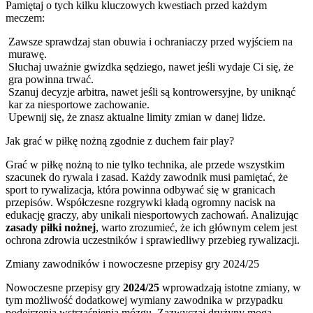
Pamiętaj o tych kilku kluczowych kwestiach przed każdym
meczem:
Zawsze sprawdzaj stan obuwia i ochraniaczy przed wyjściem na
murawę.
Słuchaj uważnie gwizdka sędziego, nawet jeśli wydaje Ci się, że
gra powinna trwać.
Szanuj decyzje arbitra, nawet jeśli są kontrowersyjne, by uniknąć
kar za niesportowe zachowanie.
Upewnij się, że znasz aktualne limity zmian w danej lidze.
Jak grać w piłkę nożną zgodnie z duchem fair play?
Grać w piłkę nożną to nie tylko technika, ale przede wszystkim
szacunek do rywala i zasad. Każdy zawodnik musi pamiętać, że
sport to rywalizacja, która powinna odbywać się w granicach
przepisów. Współczesne rozgrywki kładą ogromny nacisk na
edukację graczy, aby unikali niesportowych zachowań. Analizując
zasady piłki nożnej
, warto zrozumieć, że ich głównym celem jest
ochrona zdrowia uczestników i sprawiedliwy przebieg rywalizacji.
Zmiany zawodników i nowoczesne przepisy gry 2024/25
Nowoczesne przepisy gry
2024/25
wprowadzają istotne zmiany, w
tym możliwość dodatkowej wymiany zawodnika w przypadku
podejrzenia wstrząśnienia mózgu. Zazwyczaj drużyny mogą