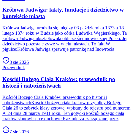
Królowa Jadwiga: fakty, fundacje i dziedzictwo w
kontekście miasta
Królowa Jadwiga urodziła się między 03 października 1373 a 18
lutego 1374 roku w Budzie jako córka Ludwika Węgierskiego. Ta
królowa Jadwiga ukształtowała oblicze średniowiecznej Polski. Jej
dziedzictwo pozostaje żywe w wielu miastach. To fakt.W
pigułce:Królowa Jadwiga sprawuje patronkę nad Inowrocła
8 sie 2026
Przewodnik
Kościół Bożego Ciała Kraków: przewodnik po
historii i nabożeństwach
Kościół Bożego Ciała Kraków: przewodnik po historii i
nabożeństwachKościół bożego ciała kraków przy ulicy Bożego
Ciała 26 to zabytek klasy zerowej wpisany do rejestru pod numerem
A-24 dnia 28 marca 1931 roku. Ten gotycki kościół bożego ciała
kraków stanowi serce duchowe Kazimierza, zarządzane przez
7 sie 2026