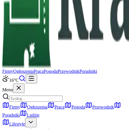
Firmy
Ogłoszenia
Praca
Pogoda
Przewodnik
Poradniki
16
°C
Menu
Firmy
Ogłoszenia
Praca
Pogoda
Przewodnik
Poradniki
Ludzie
Lifestyle