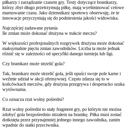
piłkarzy i zarządzanie czasem gry. Testy dotyczące bramkarzy,
którzy zbyt długo przetrzymują piłkę, mają wyeliminować celowe
marnowanie czasu. Jako dziennikarz sportowy obserwuję, że te
innowacje przyczyniają się do podniesienia jakości widowiska.
Najczęściej zadawane pytania
Ile zmian może dokonać drużyna w trakcie meczu?
W większości profesjonalnych rozgrywek drużyna może dokonać
maksymalnie pięciu zmian zawodników. Liczba ta może jednak
różnić się w zależności od specyfiki danego turnieju lub ligi.
Czy bramkarz może strzelić gola?
Tak, bramkarz może strzelić gola, jeśli opuści swoje pole karne i
weźmie udział w akcji ofensywnej. Często zdarza się to w
końcówkach meczów, gdy drużyna przegrywa i desperacko szuka
wyrównania.
Co oznacza rzut wolny pośredni?
Rzut wolny pośredni to stały fragment gry, po którym nie można
zdobyć gola bezpośrednio strzałem na bramkę. Piłka musi zostać
dotknięta przez przynajmniej jednego innego zawodnika, zanim
wpadnie do siatki przeciwnika.