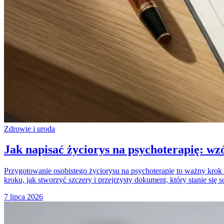
Zdrowie i uroda
Jak napisać życiorys na psychoterapię: wzó
Przygotowanie osobistego życiorysu na psychoterapię to ważny kro
kroku, jak stworzyć szczery i przejrzysty dokument, który stanie się
7 lipca 2026