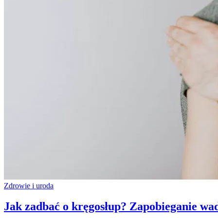
Zdrowie i uroda
Jak zadbać o kręgosłup? Zapobieganie wad