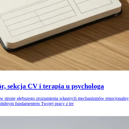
r, sekcja CV i terapia u psychologa
k w stronę głębszego zrozumienia własnych mechanizmów emocjonalnych
 solidnym fundamentem Twojej pracy z ter