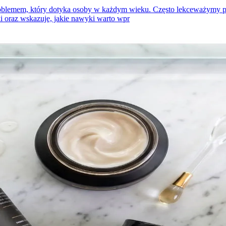
oblemem, który dotyka osoby w każdym wieku. Często lekceważymy pie
ki oraz wskazuje, jakie nawyki warto wpr