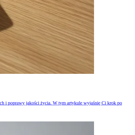
 i poprawy jakości życia. W tym artykule wyjaśnię Ci krok po