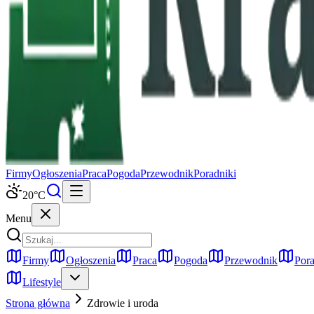
Firmy
Ogłoszenia
Praca
Pogoda
Przewodnik
Poradniki
20
°C
Menu
Firmy
Ogłoszenia
Praca
Pogoda
Przewodnik
Pora
Lifestyle
Strona główna
Zdrowie i uroda