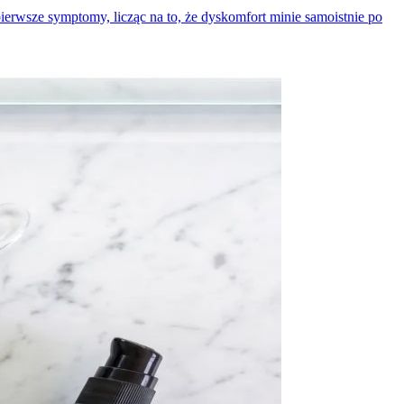
rwsze symptomy, licząc na to, że dyskomfort minie samoistnie po