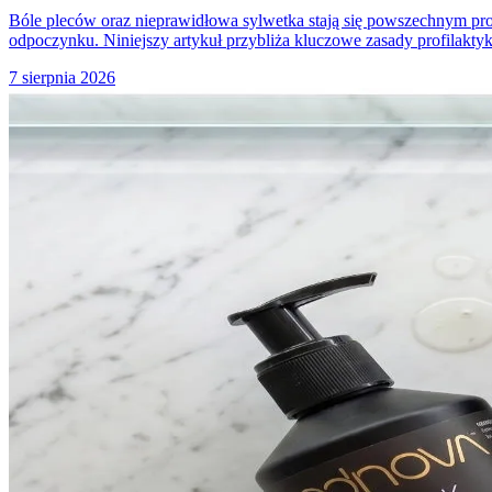
Bóle pleców oraz nieprawidłowa sylwetka stają się powszechnym pr
odpoczynku. Niniejszy artykuł przybliża kluczowe zasady profilakty
7 sierpnia 2026