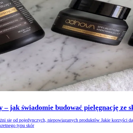
 – jak świadomie budować pielęgnację ze 
żni się od pojedynczych, niepowiązanych produktów Jakie korzyści daj
nkretnego typu skór