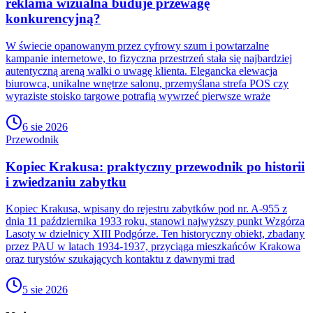
reklama wizualna buduje przewagę
konkurencyjną?
W świecie opanowanym przez cyfrowy szum i powtarzalne
kampanie internetowe, to fizyczna przestrzeń stała się najbardziej
autentyczną areną walki o uwagę klienta. Elegancka elewacja
biurowca, unikalne wnętrze salonu, przemyślana strefa POS czy
wyraziste stoisko targowe potrafią wywrzeć pierwsze wraże
6 sie 2026
Przewodnik
Kopiec Krakusa: praktyczny przewodnik po historii
i zwiedzaniu zabytku
Kopiec Krakusa, wpisany do rejestru zabytków pod nr. A-955 z
dnia 11 października 1933 roku, stanowi najwyższy punkt Wzgórza
Lasoty w dzielnicy XIII Podgórze. Ten historyczny obiekt, zbadany
przez PAU w latach 1934-1937, przyciąga mieszkańców Krakowa
oraz turystów szukających kontaktu z dawnymi trad
5 sie 2026