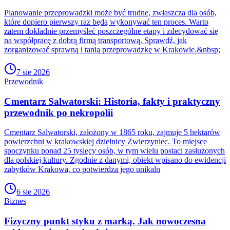
Planowanie przeprowadzki może być trudne, zwłaszcza dla osób,
które dopiero pierwszy raz będą wykonywać ten proces. Warto
zatem dokładnie przemyśleć poszczególne etapy i zdecydować się
na współpracę z dobrą firmą transportową. Sprawdź, jak
zorganizować sprawną i tanią przeprowadzkę w Krakowie.&nbsp;
7 sie 2026
Przewodnik
Cmentarz Salwatorski: Historia, fakty i praktyczny
przewodnik po nekropolii
Cmentarz Salwatorski, założony w 1865 roku, zajmuje 5 hektarów
powierzchni w krakowskiej dzielnicy Zwierzyniec. To miejsce
spoczynku ponad 25 tysięcy osób, w tym wielu postaci zasłużonych
dla polskiej kultury. Zgodnie z danymi, obiekt wpisano do ewidencji
zabytków Krakowa, co potwierdza jego unikaln
6 sie 2026
Biznes
Fizyczny punkt styku z marką. Jak nowoczesna