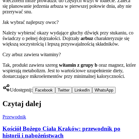
wieczorem może prowadzić do częstych wizyt w toalecie. Zaleca
się planowanie jedzenia arbuza w pierwszej połowie dnia, aby nie
przerywać snu.
Jak wybrać najlepszy owoc?
Należy wybierać okazy wydające głuchy dźwięk przy stukaniu, co
świadczy o pełnej dojrzałości. Dojrzały
arbuz
charakteryzuje się
większą soczystością i lepszą przyswajalnością składników.
Czy arbuz zawiera witaminy?
Tak, produkt zawiera szereg
witamin z grupy b
oraz magnez, które
wspierają metabolizm. Jest to wartościowe uzupełnienie diety,
dostarczające mikroelementów przy minimalnej kaloryczności.
Udostępnij:
Facebook
Twitter
LinkedIn
WhatsApp
Czytaj dalej
Przewodnik
Kościół Bożego Ciała Kraków: przewodnik po
historii i nabożeństwach