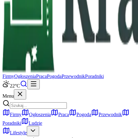
Firmy
Ogłoszenia
Praca
Pogoda
Przewodnik
Poradniki
22
°C
Menu
Firmy
Ogłoszenia
Praca
Pogoda
Przewodnik
Poradniki
Ludzie
Lifestyle