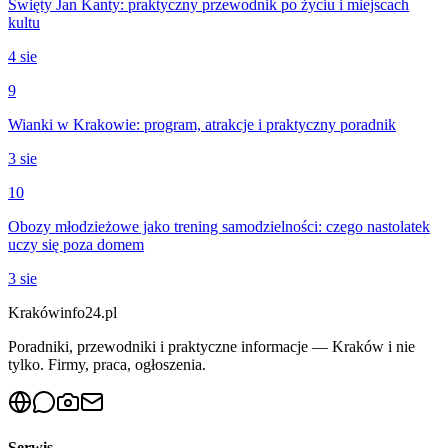
Święty Jan Kanty: praktyczny przewodnik po życiu i miejscach
kultu
4 sie
9
Wianki w Krakowie: program, atrakcje i praktyczny poradnik
3 sie
10
Obozy młodzieżowe jako trening samodzielności: czego nastolatek
uczy się poza domem
3 sie
Krakówinfo24.pl
Poradniki, przewodniki i praktyczne informacje — Kraków i nie
tylko. Firmy, praca, ogłoszenia.
Serwis