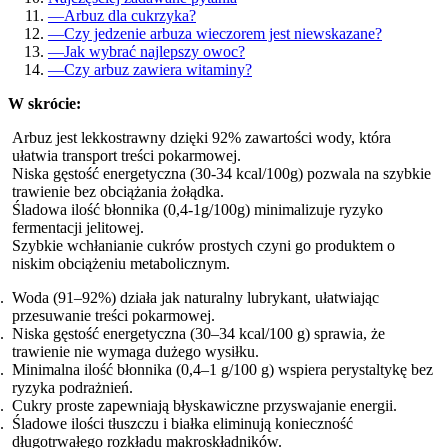
—
Arbuz dla cukrzyka?
—
Czy jedzenie arbuza wieczorem jest niewskazane?
—
Jak wybrać najlepszy owoc?
—
Czy arbuz zawiera witaminy?
W skrócie:
Arbuz jest lekkostrawny dzięki 92% zawartości wody, która
ułatwia transport treści pokarmowej.
Niska gęstość energetyczna (30-34 kcal/100g) pozwala na szybkie
trawienie bez obciążania żołądka.
Śladowa ilość błonnika (0,4-1g/100g) minimalizuje ryzyko
fermentacji jelitowej.
Szybkie wchłanianie cukrów prostych czyni go produktem o
niskim obciążeniu metabolicznym.
Woda (91–92%) działa jak naturalny lubrykant, ułatwiając
przesuwanie treści pokarmowej.
Niska gęstość energetyczna (30–34 kcal/100 g) sprawia, że
trawienie nie wymaga dużego wysiłku.
Minimalna ilość błonnika (0,4–1 g/100 g) wspiera perystaltykę bez
ryzyka podrażnień.
Cukry proste zapewniają błyskawiczne przyswajanie energii.
Śladowe ilości tłuszczu i białka eliminują konieczność
długotrwałego rozkładu makroskładników.