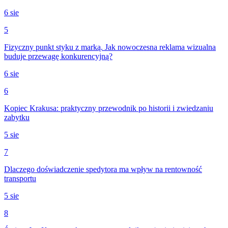
6 sie
5
Fizyczny punkt styku z marką. Jak nowoczesna reklama wizualna
buduje przewagę konkurencyjną?
6 sie
6
Kopiec Krakusa: praktyczny przewodnik po historii i zwiedzaniu
zabytku
5 sie
7
Dlaczego doświadczenie spedytora ma wpływ na rentowność
transportu
5 sie
8