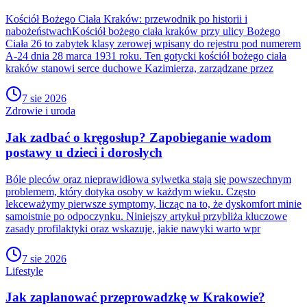
Kościół Bożego Ciała Kraków: przewodnik po historii i
nabożeństwachKościół bożego ciała kraków przy ulicy Bożego
Ciała 26 to zabytek klasy zerowej wpisany do rejestru pod numerem
A-24 dnia 28 marca 1931 roku. Ten gotycki kościół bożego ciała
kraków stanowi serce duchowe Kazimierza, zarządzane przez
7 sie 2026
Zdrowie i uroda
Jak zadbać o kręgosłup? Zapobieganie wadom
postawy u dzieci i dorosłych
Bóle pleców oraz nieprawidłowa sylwetka stają się powszechnym
problemem, który dotyka osoby w każdym wieku. Często
lekceważymy pierwsze symptomy, licząc na to, że dyskomfort minie
samoistnie po odpoczynku. Niniejszy artykuł przybliża kluczowe
zasady profilaktyki oraz wskazuje, jakie nawyki warto wpr
7 sie 2026
Lifestyle
Jak zaplanować przeprowadzkę w Krakowie?