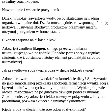
cytruliny oraz likopenu.
Nawodnienie i wsparcie pracy nerek
Dzięki wysokiej zawartości wody, owoc skutecznie nawadnia
organizm w upalne dni. Działa moczopędnie, co wspomaga filtrację
nerkową i usuwanie zbędnych produktów przemiany materii,
utrzymując organizm w homeostazie.
Likopen i wpływ na ciśnienie krwi
Arbuz jest źródłem
likopen
, silnego przeciwutleniacza
neutralizującego wolne rodniki. Ponadto
potas
sprzyja regulacji
ciśnienia krwi, co stanowi istotny element profilaktyki sercowo-
naczyniowej.
Jak prawidłowo spożywać arbuza w diecie lekkostrawnej?
Arbuz – co warto o nim wiedzieć w kontekście diety? Spożywanie
go jako samodzielnej przekąski zapobiega fermentacji wynikającej z
łączenia cukrów prostych z innymi produktami. Wybieraj dojrzałe
owoce, rozpoznawalne po głuchym dźwięku podczas stukania.
Zrozumienie, czy arbuz jest lekkostrawny w połączeniu z innymi
produktami, pozwala skutecznie uniknąć dyskomfortu.
Kiedy arbuz w diecie może powodować dyskomfort?