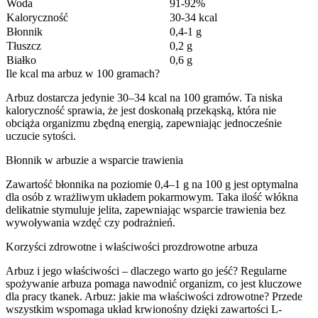
Woda
91-92%
Kaloryczność
30-34 kcal
Błonnik
0,4-1 g
Tłuszcz
0,2 g
Białko
0,6 g
Ile kcal ma arbuz w 100 gramach?
Arbuz dostarcza jedynie 30–34 kcal na 100 gramów. Ta niska
kaloryczność sprawia, że jest doskonałą przekąską, która nie
obciąża organizmu zbędną energią, zapewniając jednocześnie
uczucie sytości.
Błonnik w arbuzie a wsparcie trawienia
Zawartość błonnika na poziomie 0,4–1 g na 100 g jest optymalna
dla osób z wrażliwym układem pokarmowym. Taka ilość włókna
delikatnie stymuluje jelita, zapewniając wsparcie trawienia bez
wywoływania wzdęć czy podrażnień.
Korzyści zdrowotne i właściwości prozdrowotne arbuza
Arbuz i jego właściwości – dlaczego warto go jeść? Regularne
spożywanie arbuza pomaga nawodnić organizm, co jest kluczowe
dla pracy tkanek. Arbuz: jakie ma właściwości zdrowotne? Przede
wszystkim wspomaga układ krwionośny dzięki zawartości L-