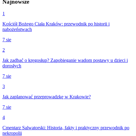
Najnowsze
1
Kościół Bożego Ciała Kraków: przewodnik po historii i
nabożeństwach
7 sie
2
Jak zadbać o kręgosłup? Zapobieganie wadom postawy u dzieci i
dorosłych
7 sie
3
Jak zaplanować przeprowadzkę w Krakowie?
7 sie
4
Cmentarz Salwatorski: Historia, fakty i praktyczny przewodnik po
nekropolii