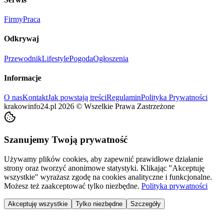
Firmy
Praca
Odkrywaj
Przewodnik
Lifestyle
Pogoda
Ogłoszenia
Informacje
O nas
Kontakt
Jak powstają treści
Regulamin
Polityka Prywatności
krakowinfo24.pl
2026
©
Wszelkie Prawa Zastrzeżone
Szanujemy Twoją prywatność
Używamy plików cookies, aby zapewnić prawidłowe działanie
strony oraz tworzyć anonimowe statystyki. Klikając "Akceptuję
wszystkie" wyrażasz zgodę na cookies analityczne i funkcjonalne.
Możesz też zaakceptować tylko niezbędne.
Polityka prywatności
Akceptuję wszystkie
Tylko niezbędne
Szczegóły