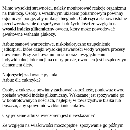
Mimo wysokiej strawności, należy monitorować reakcje organizmu
na fruktozę. Osoby z wrażliwym układem pokarmowym powinny
ograniczyć porcje, aby uniknąć biegunki.
Cukrzyca
stanowi istotne
przeciwwskazanie do spożywania dużych ilości ze względu na
wysoki indeks glikemiczny
owocu, który może powodować
gwałtowne wahania glukozy.
Arbuz stanowi wartościowe, niskokaloryczne uzupełnienie
jadłospisu, które dzięki wysokiej zawartości wody wspiera procesy
trawienne. Przy zachowaniu umiaru oraz uwzględnieniu
indywidualnej tolerancji na cukry proste, owoc ten jest bezpiecznym
elementem diety.
Najczęściej zadawane pytania
Arbuz dla cukrzyka?
Osoby z cukrzycą powinny zachować ostrożność, ponieważ owoc
posiada wysoki indeks glikemiczny. Wskazane jest spożywanie go
w kontrolowanych ilościach, najlepiej w towarzystwie białka lub
tłuszczu, aby spowolnić wchłanianie cukrów.
Czy jedzenie arbuza wieczorem jest niewskazane?
Ze względu na właściwości moczopędne, spożywanie go późnym