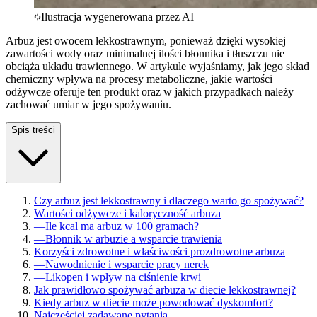
Ilustracja wygenerowana przez AI
Arbuz jest owocem lekkostrawnym, ponieważ dzięki wysokiej
zawartości wody oraz minimalnej ilości błonnika i tłuszczu nie
obciąża układu trawiennego. W artykule wyjaśniamy, jak jego skład
chemiczny wpływa na procesy metaboliczne, jakie wartości
odżywcze oferuje ten produkt oraz w jakich przypadkach należy
zachować umiar w jego spożywaniu.
Spis treści
Czy arbuz jest lekkostrawny i dlaczego warto go spożywać?
Wartości odżywcze i kaloryczność arbuza
—
Ile kcal ma arbuz w 100 gramach?
—
Błonnik w arbuzie a wsparcie trawienia
Korzyści zdrowotne i właściwości prozdrowotne arbuza
—
Nawodnienie i wsparcie pracy nerek
—
Likopen i wpływ na ciśnienie krwi
Jak prawidłowo spożywać arbuza w diecie lekkostrawnej?
Kiedy arbuz w diecie może powodować dyskomfort?
Najczęściej zadawane pytania