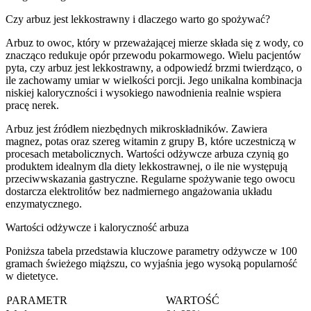
Czy arbuz jest lekkostrawny i dlaczego warto go spożywać?
Arbuz to owoc, który w przeważającej mierze składa się z wody, co
znacząco redukuje opór przewodu pokarmowego. Wielu pacjentów
pyta, czy arbuz jest lekkostrawny, a odpowiedź brzmi twierdząco, o
ile zachowamy umiar w wielkości porcji. Jego unikalna kombinacja
niskiej kaloryczności i wysokiego nawodnienia realnie wspiera
pracę nerek.
Arbuz jest źródłem niezbędnych mikroskładników. Zawiera
magnez, potas oraz szereg witamin z grupy B, które uczestniczą w
procesach metabolicznych. Wartości odżywcze arbuza czynią go
produktem idealnym dla diety lekkostrawnej, o ile nie występują
przeciwwskazania gastryczne. Regularne spożywanie tego owocu
dostarcza elektrolitów bez nadmiernego angażowania układu
enzymatycznego.
Wartości odżywcze i kaloryczność arbuza
Poniższa tabela przedstawia kluczowe parametry odżywcze w 100
gramach świeżego miąższu, co wyjaśnia jego wysoką popularność
w dietetyce.
PARAMETR
WARTOŚĆ