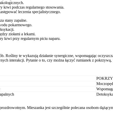
akologicznych.
y krwi podczas regularnego stosowania.
astępować leczenia specjalistycznego.
za stany zapalne.
zewodu pokarmowego.
ksykacji.
dzy ziołami a lekami.
y krwi przy regularnym piciu naparu.
sób. Rośliny te wykazują działanie synergiczne, wspomagając oczyszcz
ych interakcji. Pytanie o to, czy można łączyć rumianek z pokrzywą, 
POKRZ
Moczopę
ę
Wspomaga 
apalnych
Detoksyka
prozdrowotnym. Mieszanka jest szczególnie polecana osobom dążącym