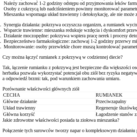
Należy zachować 1-2 godziny odstępu od przyjmowania leków farm
Osoby z cukrzycą lub nadciśnieniem powinny monitorować parametr
Mieszanka wspomaga układ trawienny i detoksykację, ale nie może z
Synergia działania: pokrzywa oczyszcza organizm, a rumianek wycis
Wsparcie trawienne: mieszanka redukuje wzdęcia i dyskomfort pr
Działanie moczopędne: pokrzywa wspiera pracę nerek i procesy deto
Bezpieczeństwo farmakologiczne: zachowaj 1-2 godziny przerwy mię
Monitorowanie: osoby przewlekle chore muszą kontrolować parametr
Czy można łączyć rumianek z pokrzywą w codziennej diecie?
Tak, łączenie rumianku z pokrzywą jest bezpieczne dla większości o
herbatka pozwala wykorzystać potencjał obu ziół bez ryzyka negatywn
a odpowiedź brzmi: tak, pod warunkiem zachowania umiaru.
Porównanie właściwości głównych ziół
CECHA
RUMIANEK
Główne działanie
Przeciwzapalny
Układ trawienny
Regeneruje śluzówk
Główna korzyść
Łagodzenie stanów z
Jakie zdrowotne właściwości posiada ta ziołowa mieszanka?
Połączenie tych surowców tworzy napar o kompleksowym działaniu 