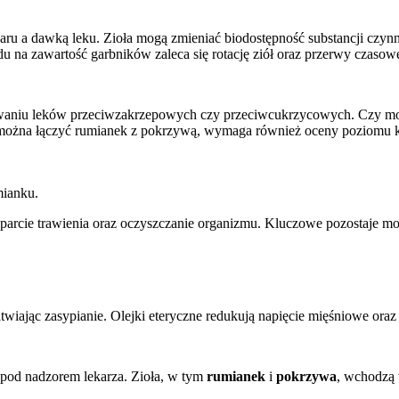
aru a dawką leku. Zioła mogą zmieniać biodostępność substancji cz
du na zawartość garbników zaleca się rotację ziół oraz przerwy czasow
sowaniu leków przeciwzakrzepowych czy przeciwcukrzycowych. Czy mo
y można łączyć rumianek z pokrzywą, wymaga również oceny poziomu k
mianku.
arcie trawienia oraz oczyszczanie organizmu. Kluczowe pozostaje mon
twiając zasypianie. Olejki eteryczne redukują napięcie mięśniowe oraz 
pod nadzorem lekarza. Zioła, w tym
rumianek
i
pokrzywa
, wchodzą 