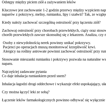
Odstępy między piciem ziół a zażywaniem leków
Kluczowe jest zachowanie 1-2 godzin przerwy między wypiciem nap
naparów z pokrzywy, melisy, rumianku, lipy i szałwii? Tak, ze wzglę
Kiedy należy zachować szczególną ostrożność przy łączeniu ziół?
Zachowaj ostrożność przy chorobach przewlekłych, ciąży oraz sto
chorób przewlekłych zawsze skonsultuj się z lekarzem. Analiza, cz
Osoby z niewydolnością nerek powinny unikać pokrzywy.
Pacjenci po operacjach muszą monitorować krzepliwość krwi.
Alergicy na rośliny astrowate powinni zachować ostrożność przy ru
Stosowanie mieszanki rumianku i pokrzywy pozwala na naturalne wsp
naparu.
Najczęściej zadawane pytania
Co daje inhalacja rumiankiem przed snem?
Inhalacja łagodzi drogi oddechowe i wykazuje efekt uspokajający, uła
Czy można łączyć leki ze sobą?
Łączenie leków farmakologicznych powinno odbywać się wyłącznie 