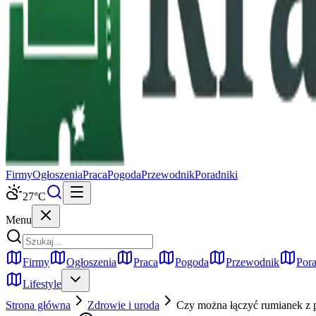
Firmy
Ogłoszenia
Praca
Pogoda
Przewodnik
Poradniki
27
°C
Menu
Firmy
Ogłoszenia
Praca
Pogoda
Przewodnik
Pora
Lifestyle
Strona główna
Zdrowie i uroda
Czy można łączyć rumianek z 