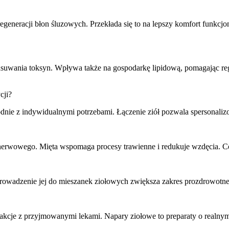
egeneracji błon śluzowych. Przekłada się to na lepszy komfort funkcjo
 usuwania toksyn. Wpływa także na gospodarkę lipidową, pomagając 
cji?
godnie z indywidualnymi potrzebami. Łączenie ziół pozwala spersonaliz
erwowego. Mięta wspomaga procesy trawienne i redukuje wzdęcia. Codzi
Wprowadzenie jej do mieszanek ziołowych zwiększa zakres prozdrowotn
erakcje z przyjmowanymi lekami. Napary ziołowe to preparaty o realn