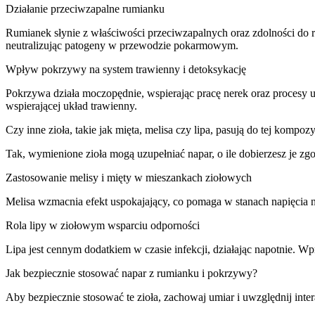
Działanie przeciwzapalne rumianku
Rumianek słynie z właściwości przeciwzapalnych oraz zdolności do r
neutralizując patogeny w przewodzie pokarmowym.
Wpływ pokrzywy na system trawienny i detoksykację
Pokrzywa działa moczopędnie, wspierając pracę nerek oraz procesy
wspierającej układ trawienny.
Czy inne zioła, takie jak mięta, melisa czy lipa, pasują do tej kompozy
Tak, wymienione zioła mogą uzupełniać napar, o ile dobierzesz je z
Zastosowanie melisy i mięty w mieszankach ziołowych
Melisa wzmacnia efekt uspokajający, co pomaga w stanach napięcia n
Rola lipy w ziołowym wsparciu odporności
Lipa jest cennym dodatkiem w czasie infekcji, działając napotnie. 
Jak bezpiecznie stosować napar z rumianku i pokrzywy?
Aby bezpiecznie stosować te zioła, zachowaj umiar i uwzględnij int