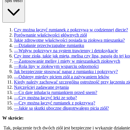
Spis treści
Czy można łączyć rumianek z pokrzywą w codziennej diecie?
Porównanie właściwości głównych ziół
Jakie zdrowotne właściwości posiada ta ziołowa mieszanka?
—
Działanie przeciwzapalne rumianku
—
Wpływ pokrzywy na system trawienny i detoksykację
Czy inne zioła, takie jak mięta, melisa czy lipa, pasują do tej 
—
Zastosowanie melisy i mięty w mieszankach ziołowych
—
Rola lipy w ziołowym wsparciu odporności
Jak bezpiecznie stosować napar z rumianku i pokrzywy?
—
Odstępy między piciem ziół a zażywaniem leków
Kiedy należy zachować szczególną ostrożność przy łączeniu zi
Najczęściej zadawane pytania
—
Co daje inhalacja rumiankiem przed snem?
—
Czy można łączyć leki ze sobą?
—
Czy można łączyć rumianek z pokrzywą?
—
Jakie są skutki uboczne długotrwałego picia ziół?
W skrócie:
Tak, połączenie tych dwóch ziół jest bezpieczne i wykazuje działanie