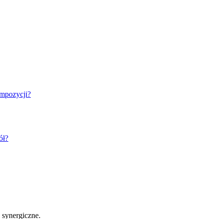
kompozycji?
ół?
 synergiczne.