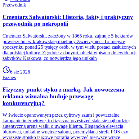
Przewodnik
Cmentarz Salwatorski: Historia, fakty i praktyczny
przewodnik po nekropolii
Cmentarz Salwatorski, założony w 1865 roku, zajmuje 5 hektarów
powierzchni w krakowskiej dzielnicy Zwierzyniec. To miejsce
spoczynku ponad 25 tysięcy osób, w tym wielu postaci zasłużonych
dla polskiej kultury. Zgodnie z danymi, obiekt wpisano do ewidencji
zabytków Krakowa, co potwierdza jego unikaln
6 sie 2026
Biznes
Fizyczny punkt styku z marką. Jak nowoczesna
reklama wizualna buduje przewagę
konkurencyjną?
W świecie opanowanym przez cyfrowy szum i powtarzalne
kampanie internetowe, to fizyczna przestrzeń stała się najbardziej
autentyczną areną walki o uwagę klienta. Elegancka elewacja
biurowca, unikalne wnętrze salonu, przemyślana strefa POS czy
wyraziste stoisko targowe potrafią wywrzeć pierwsze wraże