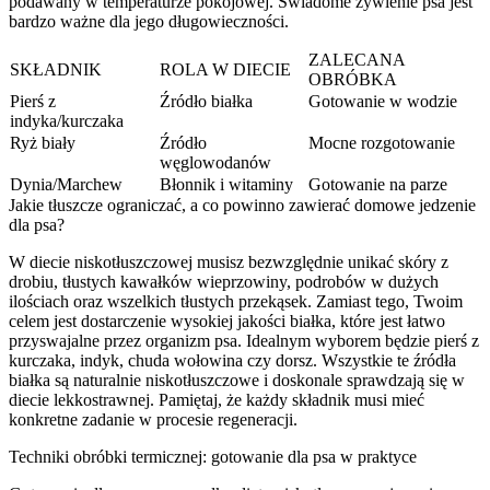
podawany w temperaturze pokojowej. Świadome żywienie psa jest
bardzo ważne dla jego długowieczności.
ZALECANA
SKŁADNIK
ROLA W DIECIE
OBRÓBKA
Pierś z
Źródło białka
Gotowanie w wodzie
indyka/kurczaka
Ryż biały
Źródło
Mocne rozgotowanie
węglowodanów
Dynia/Marchew
Błonnik i witaminy
Gotowanie na parze
Jakie tłuszcze ograniczać, a co powinno zawierać domowe jedzenie
dla psa?
W diecie niskotłuszczowej musisz bezwzględnie unikać skóry z
drobiu, tłustych kawałków wieprzowiny, podrobów w dużych
ilościach oraz wszelkich tłustych przekąsek. Zamiast tego, Twoim
celem jest dostarczenie wysokiej jakości białka, które jest łatwo
przyswajalne przez organizm psa. Idealnym wyborem będzie pierś z
kurczaka, indyk, chuda wołowina czy dorsz. Wszystkie te źródła
białka są naturalnie niskotłuszczowe i doskonale sprawdzają się w
diecie lekkostrawnej. Pamiętaj, że każdy składnik musi mieć
konkretne zadanie w procesie regeneracji.
Techniki obróbki termicznej: gotowanie dla psa w praktyce