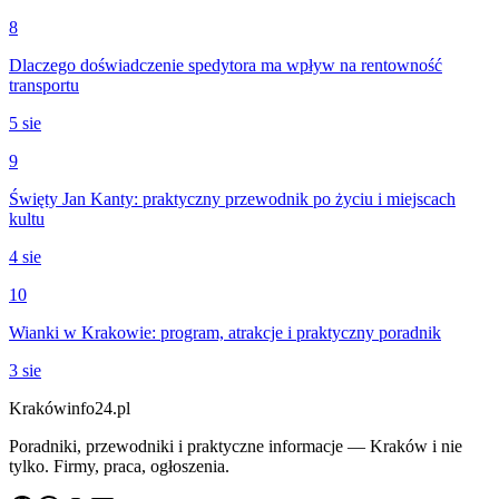
8
Dlaczego doświadczenie spedytora ma wpływ na rentowność
transportu
5 sie
9
Święty Jan Kanty: praktyczny przewodnik po życiu i miejscach
kultu
4 sie
10
Wianki w Krakowie: program, atrakcje i praktyczny poradnik
3 sie
Krakówinfo24.pl
Poradniki, przewodniki i praktyczne informacje — Kraków i nie
tylko. Firmy, praca, ogłoszenia.