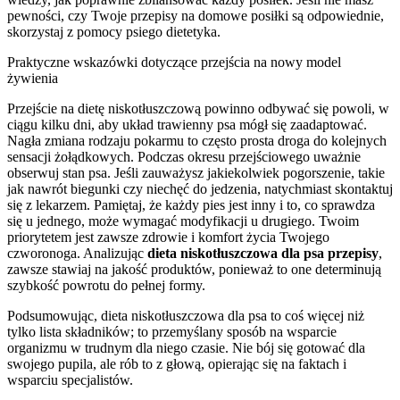
pewności, czy Twoje przepisy na domowe posiłki są odpowiednie,
skorzystaj z pomocy psiego dietetyka.
Praktyczne wskazówki dotyczące przejścia na nowy model
żywienia
Przejście na dietę niskotłuszczową powinno odbywać się powoli, w
ciągu kilku dni, aby układ trawienny psa mógł się zaadaptować.
Nagła zmiana rodzaju pokarmu to często prosta droga do kolejnych
sensacji żołądkowych. Podczas okresu przejściowego uważnie
obserwuj stan psa. Jeśli zauważysz jakiekolwiek pogorszenie, takie
jak nawrót biegunki czy niechęć do jedzenia, natychmiast skontaktuj
się z lekarzem. Pamiętaj, że każdy pies jest inny i to, co sprawdza
się u jednego, może wymagać modyfikacji u drugiego. Twoim
priorytetem jest zawsze zdrowie i komfort życia Twojego
czworonoga. Analizując
dieta niskotłuszczowa dla psa przepisy
,
zawsze stawiaj na jakość produktów, ponieważ to one determinują
szybkość powrotu do pełnej formy.
Podsumowując, dieta niskotłuszczowa dla psa to coś więcej niż
tylko lista składników; to przemyślany sposób na wsparcie
organizmu w trudnym dla niego czasie. Nie bój się gotować dla
swojego pupila, ale rób to z głową, opierając się na faktach i
wsparciu specjalistów.