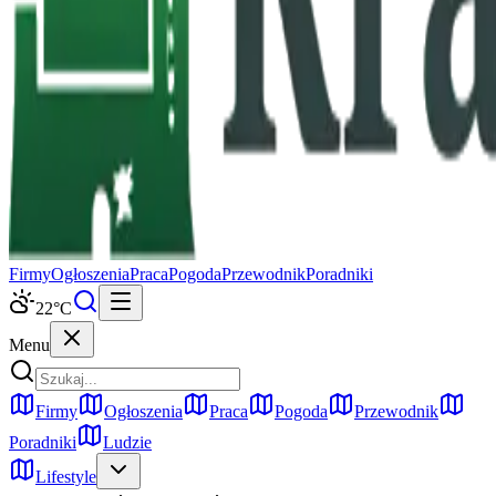
Firmy
Ogłoszenia
Praca
Pogoda
Przewodnik
Poradniki
22
°C
Menu
Firmy
Ogłoszenia
Praca
Pogoda
Przewodnik
Poradniki
Ludzie
Lifestyle