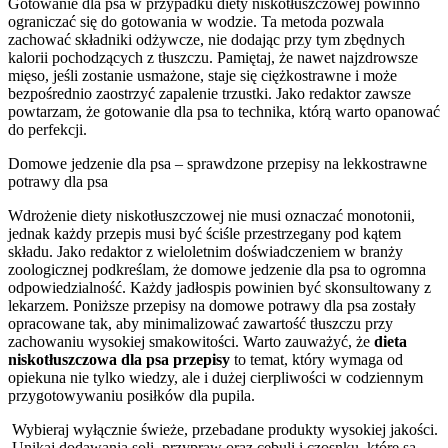
Gotowanie dla psa w przypadku diety niskotłuszczowej powinno
ograniczać się do gotowania w wodzie. Ta metoda pozwala
zachować składniki odżywcze, nie dodając przy tym zbędnych
kalorii pochodzących z tłuszczu. Pamiętaj, że nawet najzdrowsze
mięso, jeśli zostanie usmażone, staje się ciężkostrawne i może
bezpośrednio zaostrzyć zapalenie trzustki. Jako redaktor zawsze
powtarzam, że gotowanie dla psa to technika, którą warto opanować
do perfekcji.
Domowe jedzenie dla psa – sprawdzone przepisy na lekkostrawne
potrawy dla psa
Wdrożenie diety niskotłuszczowej nie musi oznaczać monotonii,
jednak każdy przepis musi być ściśle przestrzegany pod kątem
składu. Jako redaktor z wieloletnim doświadczeniem w branży
zoologicznej podkreślam, że domowe jedzenie dla psa to ogromna
odpowiedzialność. Każdy jadłospis powinien być skonsultowany z
lekarzem. Poniższe przepisy na domowe potrawy dla psa zostały
opracowane tak, aby minimalizować zawartość tłuszczu przy
zachowaniu wysokiej smakowitości. Warto zauważyć, że
dieta
niskotłuszczowa dla psa przepisy
to temat, który wymaga od
opiekuna nie tylko wiedzy, ale i dużej cierpliwości w codziennym
przygotowywaniu posiłków dla pupila.
Wybieraj wyłącznie świeże, przebadane produkty wysokiej jakości.
Unikaj dodawania soli, przypraw oraz cebuli i czosnku, które są