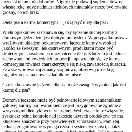
przed skutkami niedoborów. Nigdy nie podawaj suplementów na
własną rękę, gdyż nadmiar niektórych minerałów może być równie
groźny, co ich brak.
Dieta psa a karma komercyjna – jak łączyć diety dla psa?
Wielu opiekunów zastanawia się, czy łączenie suchej karmy z
domowym jedzeniem jest dobrym pomysłem. W przypadku psów z
wrażliwym układem pokarmowym, łączenie karmy wysokiej
jakości ze świeżymi, lekkostrawnymi produktami może być
skutecznym sposobem na urozmaicenie diety. Kluczem jest jednak
zachowanie odpowiednich proporcji i upewnienie się, że karma
komercyjna również charakteryzuje się niską zawartością tłuszczu.
Zawsze wprowadzaj zmiany stopniowo, obserwując reakcję
organizmu psa na nowe składniki w misce.
Czy lekkostrawne jedzenie dla psa może zastąpić wysokiej jakości
karmę dla psa?
Domowe jedzenie może być pełnowartościowym zamiennikiem
gotowej karmy, pod warunkiem że jest przygotowane zgodnie z
wytycznymi dietetyki weterynaryjnej. Wybierając to rozwiązanie,
zyskujesz pełną kontrolę nad jakością użytych produktów, co ma
kluczowe znaczenie przy przewlekłych schorzeniach. Pamiętaj
jednak, że gotowanie wymaga czasu i systematyczności, a także
wiedzy, jak poprawnie zbilansować każdy posiłek. Jeśli nie masz