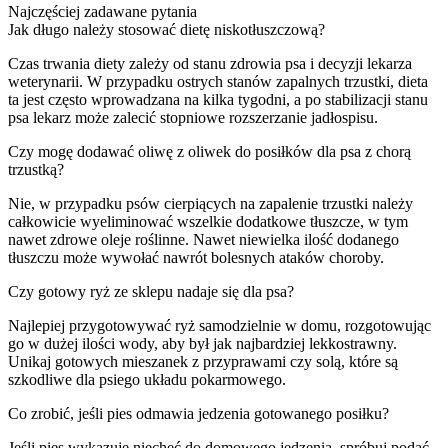
Najczęściej zadawane pytania
Jak długo należy stosować dietę niskotłuszczową?
Czas trwania diety zależy od stanu zdrowia psa i decyzji lekarza
weterynarii. W przypadku ostrych stanów zapalnych trzustki, dieta
ta jest często wprowadzana na kilka tygodni, a po stabilizacji stanu
psa lekarz może zalecić stopniowe rozszerzanie jadłospisu.
Czy mogę dodawać oliwę z oliwek do posiłków dla psa z chorą
trzustką?
Nie, w przypadku psów cierpiących na zapalenie trzustki należy
całkowicie wyeliminować wszelkie dodatkowe tłuszcze, w tym
nawet zdrowe oleje roślinne. Nawet niewielka ilość dodanego
tłuszczu może wywołać nawrót bolesnych ataków choroby.
Czy gotowy ryż ze sklepu nadaje się dla psa?
Najlepiej przygotowywać ryż samodzielnie w domu, rozgotowując
go w dużej ilości wody, aby był jak najbardziej lekkostrawny.
Unikaj gotowych mieszanek z przyprawami czy solą, które są
szkodliwe dla psiego układu pokarmowego.
Co zrobić, jeśli pies odmawia jedzenia gotowanego posiłku?
Jeśli pies wykazuje niechęć do domowego jedzenia, spróbuj podać