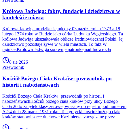
Przewodnik
Królowa Jadwiga: fakty, fundacje i dziedzictwo w
kontekście miasta
Królowa Jadwiga urodziła się między 03 października 1373 a 18
lutego 1374 roku w Budzie jako córka Ludwika Węgierskiego. Ta
królowa Jadwiga ukształtowała oblicze średniowiecznej Polski. Jej
dziedzictwo pozostaje żywe w wielu miastach. To fakt.W
pigułce:Królowa Jadwiga sprawuje patronkę nad Inowrocła
8 sie 2026
Przewodnik
Kościół Bożego Ciała Kraków: przewodnik po
historii i nabożeństwach
Kościół Bożego Ciała Kraków: przewodnik po historii i
nabożeństwachKościół bożego ciała kraków przy ulicy Bożego
Ciała 26 to zabytek klasy zerowej wpisany do rejestru pod numerem
A-24 dnia 28 marca 1931 roku. Ten gotycki kościół bożego ciała
kraków stanowi serce duchowe Kazimierza, zarządzane przez