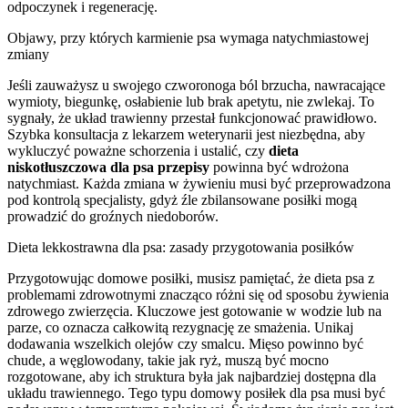
odpoczynek i regenerację.
Objawy, przy których karmienie psa wymaga natychmiastowej
zmiany
Jeśli zauważysz u swojego czworonoga ból brzucha, nawracające
wymioty, biegunkę, osłabienie lub brak apetytu, nie zwlekaj. To
sygnały, że układ trawienny przestał funkcjonować prawidłowo.
Szybka konsultacja z lekarzem weterynarii jest niezbędna, aby
wykluczyć poważne schorzenia i ustalić, czy
dieta
niskotłuszczowa dla psa przepisy
powinna być wdrożona
natychmiast. Każda zmiana w żywieniu musi być przeprowadzona
pod kontrolą specjalisty, gdyż źle zbilansowane posiłki mogą
prowadzić do groźnych niedoborów.
Dieta lekkostrawna dla psa: zasady przygotowania posiłków
Przygotowując domowe posiłki, musisz pamiętać, że dieta psa z
problemami zdrowotnymi znacząco różni się od sposobu żywienia
zdrowego zwierzęcia. Kluczowe jest gotowanie w wodzie lub na
parze, co oznacza całkowitą rezygnację ze smażenia. Unikaj
dodawania wszelkich olejów czy smalcu. Mięso powinno być
chude, a węglowodany, takie jak ryż, muszą być mocno
rozgotowane, aby ich struktura była jak najbardziej dostępna dla
układu trawiennego. Tego typu domowy posiłek dla psa musi być