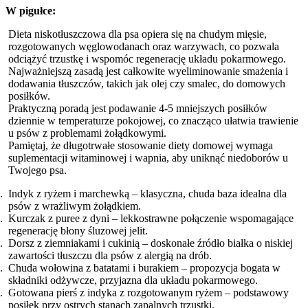
W pigułce:
Dieta niskotłuszczowa dla psa opiera się na chudym mięsie,
rozgotowanych węglowodanach oraz warzywach, co pozwala
odciążyć trzustkę i wspomóc regenerację układu pokarmowego.
Najważniejszą zasadą jest całkowite wyeliminowanie smażenia i
dodawania tłuszczów, takich jak olej czy smalec, do domowych
posiłków.
Praktyczną poradą jest podawanie 4-5 mniejszych posiłków
dziennie w temperaturze pokojowej, co znacząco ułatwia trawienie
u psów z problemami żołądkowymi.
Pamiętaj, że długotrwałe stosowanie diety domowej wymaga
suplementacji witaminowej i wapnia, aby uniknąć niedoborów u
Twojego psa.
Indyk z ryżem i marchewką – klasyczna, chuda baza idealna dla
psów z wrażliwym żołądkiem.
Kurczak z puree z dyni – lekkostrawne połączenie wspomagające
regenerację błony śluzowej jelit.
Dorsz z ziemniakami i cukinią – doskonałe źródło białka o niskiej
zawartości tłuszczu dla psów z alergią na drób.
Chuda wołowina z batatami i burakiem – propozycja bogata w
składniki odżywcze, przyjazna dla układu pokarmowego.
Gotowana pierś z indyka z rozgotowanym ryżem – podstawowy
posiłek przy ostrych stanach zapalnych trzustki.