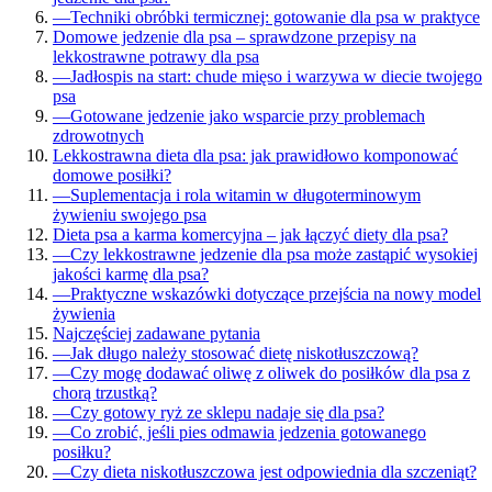
—
Techniki obróbki termicznej: gotowanie dla psa w praktyce
Domowe jedzenie dla psa – sprawdzone przepisy na
lekkostrawne potrawy dla psa
—
Jadłospis na start: chude mięso i warzywa w diecie twojego
psa
—
Gotowane jedzenie jako wsparcie przy problemach
zdrowotnych
Lekkostrawna dieta dla psa: jak prawidłowo komponować
domowe posiłki?
—
Suplementacja i rola witamin w długoterminowym
żywieniu swojego psa
Dieta psa a karma komercyjna – jak łączyć diety dla psa?
—
Czy lekkostrawne jedzenie dla psa może zastąpić wysokiej
jakości karmę dla psa?
—
Praktyczne wskazówki dotyczące przejścia na nowy model
żywienia
Najczęściej zadawane pytania
—
Jak długo należy stosować dietę niskotłuszczową?
—
Czy mogę dodawać oliwę z oliwek do posiłków dla psa z
chorą trzustką?
—
Czy gotowy ryż ze sklepu nadaje się dla psa?
—
Co zrobić, jeśli pies odmawia jedzenia gotowanego
posiłku?
—
Czy dieta niskotłuszczowa jest odpowiednia dla szczeniąt?