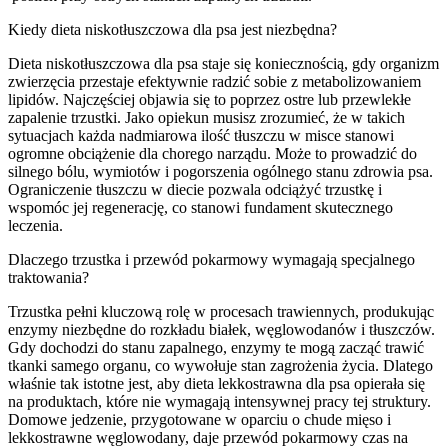
Kiedy dieta niskotłuszczowa dla psa jest niezbędna?
Dieta niskotłuszczowa dla psa staje się koniecznością, gdy organizm
zwierzęcia przestaje efektywnie radzić sobie z metabolizowaniem
lipidów. Najczęściej objawia się to poprzez ostre lub przewlekłe
zapalenie trzustki. Jako opiekun musisz zrozumieć, że w takich
sytuacjach każda nadmiarowa ilość tłuszczu w misce stanowi
ogromne obciążenie dla chorego narządu. Może to prowadzić do
silnego bólu, wymiotów i pogorszenia ogólnego stanu zdrowia psa.
Ograniczenie tłuszczu w diecie pozwala odciążyć trzustkę i
wspomóc jej regenerację, co stanowi fundament skutecznego
leczenia.
Dlaczego trzustka i przewód pokarmowy wymagają specjalnego
traktowania?
Trzustka pełni kluczową rolę w procesach trawiennych, produkując
enzymy niezbędne do rozkładu białek, węglowodanów i tłuszczów.
Gdy dochodzi do stanu zapalnego, enzymy te mogą zacząć trawić
tkanki samego organu, co wywołuje stan zagrożenia życia. Dlatego
właśnie tak istotne jest, aby dieta lekkostrawna dla psa opierała się
na produktach, które nie wymagają intensywnej pracy tej struktury.
Domowe jedzenie, przygotowane w oparciu o chude mięso i
lekkostrawne węglowodany, daje przewód pokarmowy czas na