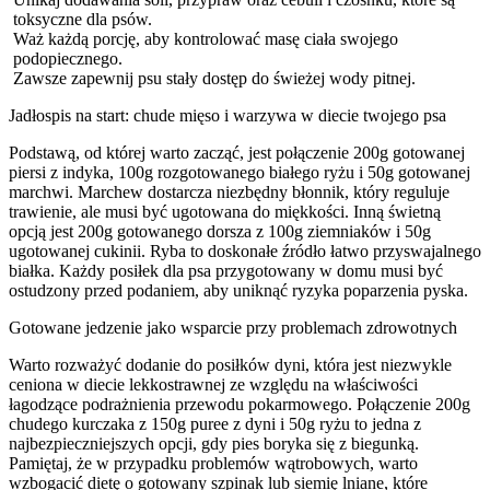
toksyczne dla psów.
Waż każdą porcję, aby kontrolować masę ciała swojego
podopiecznego.
Zawsze zapewnij psu stały dostęp do świeżej wody pitnej.
Jadłospis na start: chude mięso i warzywa w diecie twojego psa
Podstawą, od której warto zacząć, jest połączenie 200g gotowanej
piersi z indyka, 100g rozgotowanego białego ryżu i 50g gotowanej
marchwi. Marchew dostarcza niezbędny błonnik, który reguluje
trawienie, ale musi być ugotowana do miękkości. Inną świetną
opcją jest 200g gotowanego dorsza z 100g ziemniaków i 50g
ugotowanej cukinii. Ryba to doskonałe źródło łatwo przyswajalnego
białka. Każdy posiłek dla psa przygotowany w domu musi być
ostudzony przed podaniem, aby uniknąć ryzyka poparzenia pyska.
Gotowane jedzenie jako wsparcie przy problemach zdrowotnych
Warto rozważyć dodanie do posiłków dyni, która jest niezwykle
ceniona w diecie lekkostrawnej ze względu na właściwości
łagodzące podrażnienia przewodu pokarmowego. Połączenie 200g
chudego kurczaka z 150g puree z dyni i 50g ryżu to jedna z
najbezpieczniejszych opcji, gdy pies boryka się z biegunką.
Pamiętaj, że w przypadku problemów wątrobowych, warto
wzbogacić dietę o gotowany szpinak lub siemię lniane, które