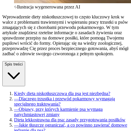
Ilustracja wygenerowana przez AI
Wprowadzenie diety niskotłuszczowej to często kluczowy krok w
walce z problemami trawiennymi i wspieraniu pracy trzustki u psów
zmagających się z chorobami przewodu pokarmowego. W tym
artykule znajdziesz rzetelne informacje o zasadach żywienia oraz
sprawdzone przepisy na domowe posiłki, które pomogą Twojemu
pupilowi wrócić do formy. Opierając się na wiedzy zoologicznej,
przeprowadzę Cię przez proces bezpiecznego gotowania, abyś mógł
zadbać o zdrowie swojego czworonoga z pełnym spokojem.
Spis treści
Kiedy dieta niskotłuszczowa dla psa jest niezbędna?
—
Dlaczego trzustka i przewód pokarmowy wymagają
specjalnego traktowania?
—
Objawy, przy których karmienie psa wymaga
natychmiastowej zmiany
Dieta lekkostrawna dla psa: zasady przygotowania posiłków
—
Jakie tłuszcze ograniczać, a co powinno zawierać domowe
jedzenie dla psa?