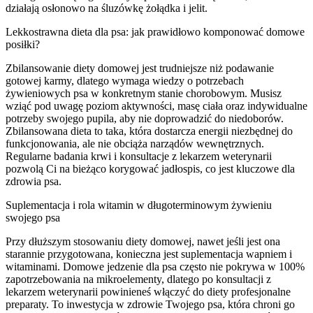
działają osłonowo na śluzówkę żołądka i jelit.
Lekkostrawna dieta dla psa: jak prawidłowo komponować domowe
posiłki?
Zbilansowanie diety domowej jest trudniejsze niż podawanie
gotowej karmy, dlatego wymaga wiedzy o potrzebach
żywieniowych psa w konkretnym stanie chorobowym. Musisz
wziąć pod uwagę poziom aktywności, masę ciała oraz indywidualne
potrzeby swojego pupila, aby nie doprowadzić do niedoborów.
Zbilansowana dieta to taka, która dostarcza energii niezbędnej do
funkcjonowania, ale nie obciąża narządów wewnętrznych.
Regularne badania krwi i konsultacje z lekarzem weterynarii
pozwolą Ci na bieżąco korygować jadłospis, co jest kluczowe dla
zdrowia psa.
Suplementacja i rola witamin w długoterminowym żywieniu
swojego psa
Przy dłuższym stosowaniu diety domowej, nawet jeśli jest ona
starannie przygotowana, konieczna jest suplementacja wapniem i
witaminami. Domowe jedzenie dla psa często nie pokrywa w 100%
zapotrzebowania na mikroelementy, dlatego po konsultacji z
lekarzem weterynarii powinieneś włączyć do diety profesjonalne
preparaty. To inwestycja w zdrowie Twojego psa, która chroni go