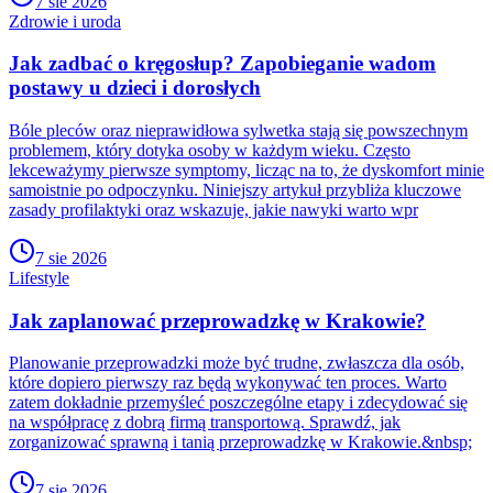
7 sie 2026
Zdrowie i uroda
Jak zadbać o kręgosłup? Zapobieganie wadom
postawy u dzieci i dorosłych
Bóle pleców oraz nieprawidłowa sylwetka stają się powszechnym
problemem, który dotyka osoby w każdym wieku. Często
lekceważymy pierwsze symptomy, licząc na to, że dyskomfort minie
samoistnie po odpoczynku. Niniejszy artykuł przybliża kluczowe
zasady profilaktyki oraz wskazuje, jakie nawyki warto wpr
7 sie 2026
Lifestyle
Jak zaplanować przeprowadzkę w Krakowie?
Planowanie przeprowadzki może być trudne, zwłaszcza dla osób,
które dopiero pierwszy raz będą wykonywać ten proces. Warto
zatem dokładnie przemyśleć poszczególne etapy i zdecydować się
na współpracę z dobrą firmą transportową. Sprawdź, jak
zorganizować sprawną i tanią przeprowadzkę w Krakowie.&nbsp;
7 sie 2026