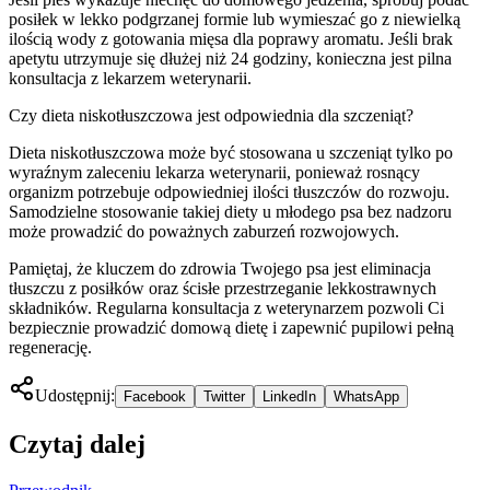
posiłek w lekko podgrzanej formie lub wymieszać go z niewielką
ilością wody z gotowania mięsa dla poprawy aromatu. Jeśli brak
apetytu utrzymuje się dłużej niż 24 godziny, konieczna jest pilna
konsultacja z lekarzem weterynarii.
Czy dieta niskotłuszczowa jest odpowiednia dla szczeniąt?
Dieta niskotłuszczowa może być stosowana u szczeniąt tylko po
wyraźnym zaleceniu lekarza weterynarii, ponieważ rosnący
organizm potrzebuje odpowiedniej ilości tłuszczów do rozwoju.
Samodzielne stosowanie takiej diety u młodego psa bez nadzoru
może prowadzić do poważnych zaburzeń rozwojowych.
Pamiętaj, że kluczem do zdrowia Twojego psa jest eliminacja
tłuszczu z posiłków oraz ścisłe przestrzeganie lekkostrawnych
składników. Regularna konsultacja z weterynarzem pozwoli Ci
bezpiecznie prowadzić domową dietę i zapewnić pupilowi pełną
regenerację.
Udostępnij:
Facebook
Twitter
LinkedIn
WhatsApp
Czytaj dalej