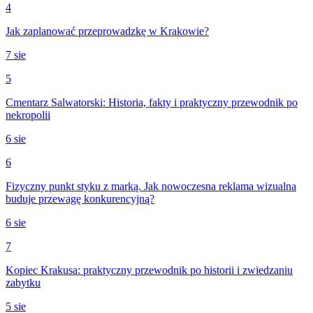
4
Jak zaplanować przeprowadzkę w Krakowie?
7 sie
5
Cmentarz Salwatorski: Historia, fakty i praktyczny przewodnik po
nekropolii
6 sie
6
Fizyczny punkt styku z marką. Jak nowoczesna reklama wizualna
buduje przewagę konkurencyjną?
6 sie
7
Kopiec Krakusa: praktyczny przewodnik po historii i zwiedzaniu
zabytku
5 sie